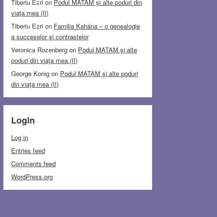
Tiberiu Ezri
on
Podul MATAM şi alte poduri din
viaţa mea (II)
Tiberiu Ezri
on
Familia Kahána – o genealogie
a succeselor şi contrastelor
Veronica Rozenberg
on
Podul MATAM şi alte
poduri din viaţa mea (II)
George Konig
on
Podul MATAM şi alte poduri
din viaţa mea (II)
Login
Log in
Entries feed
Comments feed
WordPress.org