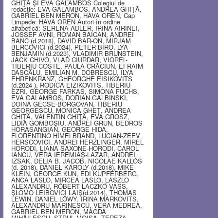
GHIŢĂ ŞI EVA GALAMBOS Colegiul de
redacţie: EVA GALAMBOS, ANDREA GHIŢĂ,
GABRIEL BEN MERON, HAVA OREN, Cap
Limpede: HAVA OREN Autori în ordine
alfabetică: SERENA ADLER, IRINA AIRINEI,
JOSSEF AVNI, ROMAN BAICAN, ANDREI
BANC (d.2018), DAVID BAR-ON, MIRJAM
BERCOVICI (d.2024), PETER BIRO, LYA
BENJAMIN (d.2023), VLADIMIR BRUNSTEIN,
JACK CHIVO, VLAD CIURDAR, VIOREL-
TIBERIU COSTE, PAULA CRĂCIUN, EFRAIM
DASCĂLU, EMILIAN M. DOBRESCU, ILYA
EHRENKRANZ, GHEORGHE EISIKOVITS
(d.2024 ), RODICA EIZIKOVITS, TIBERIU
EZRI, GEORGE FARKAS, SIMONA FUCHS,
EVA GALAMBOS, DORIAN GALBINSKI,
DOINA GECSE-BORGOVAN, TIBERIU
GEORGESCU, MONICA GHEŢ, ANDREA
GHIŢĂ, VALENTIN GHIŢĂ, EVA GROSZ,
LIDIA GOMBOŞIU, ANDREI GRÜN, BEDROS
HORASANGIAN, GEORGE HIDA,
FLORENTINO HIMELBRAND, LUCIAN-ZEEV
HERSCOVICI, ANDREI HERZLINGER, MIREL
HORODI, LIANA SAXONE-HORODI, CAROL
IANCU, VERA IEREMIAŞ-LAZAR, ANDREI
IZSAK, DELIA B. JACOB, NICOLAE KALLÓS
(d. 2018), DÁNIEL KÁROLY (d.2018), MIKE
KLEIN, GEORGE KUN, EDI KUPFERBERG,
ANCA LASLO, MIRCEA LASLO, LASZLO
ALEXANDRU, RÓBERT LACZKÓ VASS,
ŞLOMO LEIBOVICI LAIŞ(d.2014), THOMAS
LEWIN, DANIEL LŐWY, IRINA MARKOVITS,
ALEXANDRU MARINESCU, VERA MEDREA,
GABRIEL BEN MERON, MAGDA
MIHĂILESCU, STRUL MOISA, TEREZA