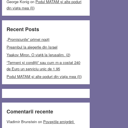
George Konig
on
Podul MATAM şi alte poduri
din viaţa mea (II)
Recent Posts
„Promisiunile” primei nopți
Preambul la alegerile din Israel
Yaakov Miron. O viață la Ierusalim. (2)
“Termeni și condiții” sau cum m-a costat 240
de Euro un serviciu unic de 1.95
Podul MATAM şi alte poduri din viaţa mea (II)
Comentarii recente
Vladimir Brunstein
on
Poveștile emigrării