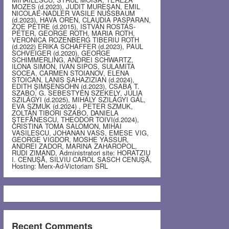
MOZES (d.2023), JUDIT MUREŞAN, EMIL
NICOLAE-NADLER VASILE NUSSBAUM
(d.2023), HAVA OREN, CLAUDIA PASPARAN,
ZOE PETRE (d.2015), ISTVÁN ROSTÁS-
PÉTER, GEORGE ROTH, MARIA ROTH,
VERONICA ROZENBERG TIBERIU ROTH
(d.2022) ERIKA SCHAFFER (d.2023), PAUL
SCHVEIGER (d.2020), GEORGE
SCHIMMERLING, ANDREI SCHWARTZ,
ILONA SIMON, IVAN SIPOS, SULAMITA
SOCEA, CARMEN STOIANOV, ELENA
STOICAN, LANIS ŞAHAZIZIAN (d.2024),
EDITH ŞIMŞENSOHN (d.2023), CSABA T.
SZABO, G. SEBESTYEN SZEKELY, JÚLIA
SZILÁGYI (d.2025), MIHÁLY SZILÁGYI GÁL,
EVA SZMUK (d.2024) , PETER SZMUK,
ZOLTÁN TIBORI SZABO, DANIELA
ŞTEFĂNESCU, THEODOR TOIVI(d.2024),
CRISTINA TOMA SALOMON, MIHAI
VASILESCU, JOHANAN VASS, EMESE VIG,
GEORGE VIGDOR, MOSHE YASSUR,
ANDREI ZADOR, MARINA ZAHAROPOL,
RUDI ZIMAND, Administratori site: HORATZIU
I. CENUŞĂ, SILVIU CAROL SASCH CENUŞĂ,
Hosting: Merx-Ad-Victoriam SRL
Recent Comments