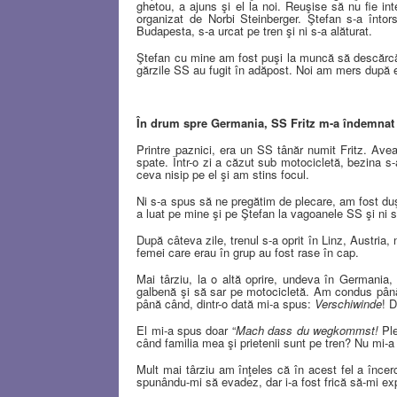
ghetou, a ajuns şi el la noi. Reuşise să nu fie in
organizat de Norbi Steinberger. Ştefan s-a înto
Budapesta, s-a urcat pe tren şi ni s-a alăturat.
Ştefan cu mine am fost puşi la muncă să descărc
gărzile SS au fugit în adăpost.
Noi am mers după e
În drum spre Germania, SS Fritz m-a îndemnat
Printre paznici, era un SS tânăr numit Fritz. Ave
spate.
Într-o zi a căzut sub motocicletă, bezina s-
ceva nisip pe el şi am stins focul.
Ni s-a spus să ne pregătim de plecare, am fost duşi
a luat pe mine şi pe Ştefan la vagoanele SS şi ni
După câteva zile, trenul s-a oprit în Linz, Austria,
femei care erau în grup au fost rase în cap.
Mai târziu, la o altă oprire, undeva în Germania,
galbenă şi să sar pe motocicletă. Am condus până
până când, dintr-o dată mi-a spus:
Verschiwinde
!
D
El mi-a spus doar “
Mach dass du wegkommst!
Pl
când familia mea şi prietenii sunt pe tren? Nu mi-a
Mult mai târziu am înţeles că în acest fel a înce
spunându-mi să evadez, dar i-a fost frică să-mi ex