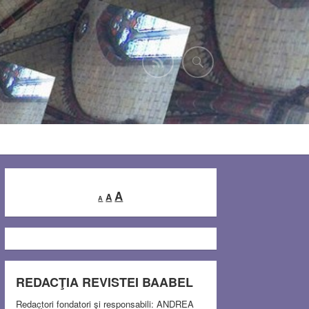
Decrease
Reset
Increase
A
A
A
font
font
font
size.
size.
size.
REDACŢIA REVISTEI BAABEL
Redactori fondatori şi responsabili: ANDREA