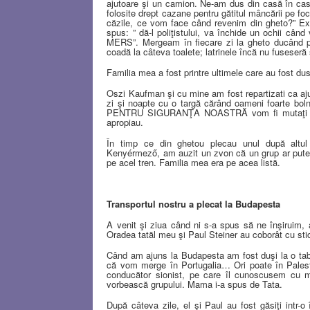
ajutoare şi un camion. Ne-am dus din casă în cas
folosite drept cazane pentru gătitul mâncării pe fo
căzile, ce vom face când revenim din gheto?” Exc
spus: ” dă-l poliţistului, va închide un ochii c
MERS”. Mergeam în fiecare zi la gheto ducând p
coadă la câteva toalete; latrinele încă nu fuseseră
Familia mea a fost printre ultimele care au fost dus
Oszi
Kaufman şi cu mine am fost repartizati ca aju
zi şi noapte cu o targă cărând oameni foarte boln
PENTRU SIGURANŢA NOASTRĂ vom fi mutaţi la Ke
apropiau.
În timp ce din ghetou plecau unul după altul t
Kenyérmező, am auzit un zvon că un grup ar putea
pe acel tren. Familia mea era pe acea listă.
Transportul nostru a plecat la Budapesta
A venit şi ziua când ni s-a spus să ne înşiruim,
Oradea tatăl meu şi Paul Steiner au coborât cu sticl
Când am ajuns la Budapesta am fost duşi la o tab
că vom merge în Portugalia… Ori poate în Palesti
conducător sionist, pe care îl cunoscusem cu mu
vorbească grupului. Mama i-a spus de Tata.
După câteva zile, el şi Paul au fost găsiţi intr-