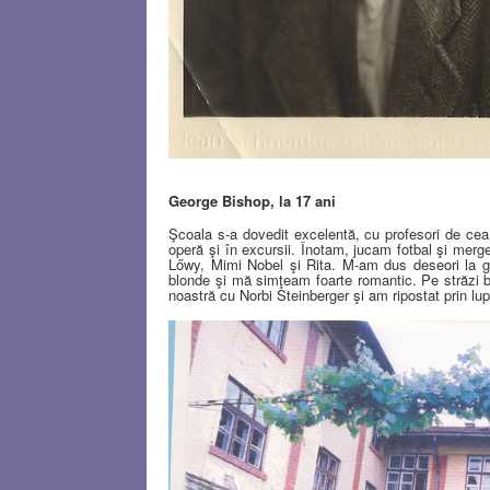
George Bishop, la 17 ani
Şcoala s-a dovedit excelentă, cu profesori de cea
operă şi în excursii. Înotam, jucam fotbal şi mer
Lőwy, Mimi Nobel şi Rita. M-am dus deseori la g
blonde şi mă simţeam foarte romantic. Pe străzi 
noastră cu Norbi Steinberger şi am ripostat prin lup