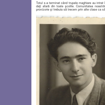
Totul s-a terminat când trupele maghiare au intrat 
daţi afară din toate şcolile. Comunitatea noastr
provizorie şi trebuia să trecem prin alte clase ca