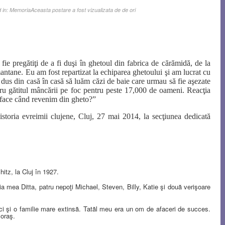
 in:
Memoria
Aceasta postare a fost vizualizata de de ori
ie pregătiţi de a fi duşi în ghetoul din fabrica de cărămidă, de la
antane. Eu am fost repartizat la echiparea ghetou
lui şi am lucrat cu
 dus din casă în casă să luăm căzi de baie care urmau să fie aşezate
ntru gătitul mâncării pe foc pentru peste 17,000 de oameni. Reacţia
m face când revenim din gheto?”
storia evreimii clujene, Cluj, 27 mai 2014, la secţiunea dedicată
tz, la Cluj în 1927.
mea Ditta, patru nepoţi Michael, Steven, Billy, Katie şi două verişoare
ici şi o familie mare extinsă.
Tatăl meu era un om de afaceri de succes.
 oraş.