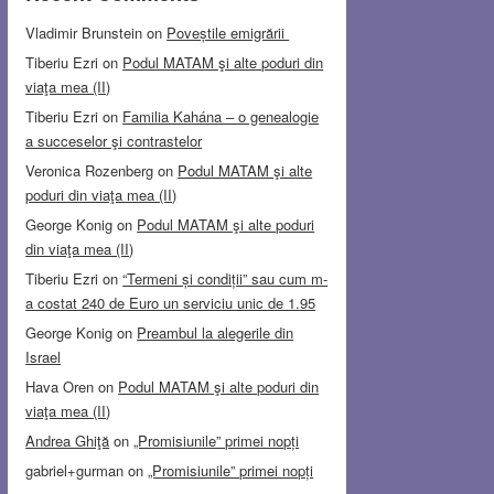
Vladimir Brunstein
on
Poveștile emigrării
Tiberiu Ezri
on
Podul MATAM şi alte poduri din
viaţa mea (II)
Tiberiu Ezri
on
Familia Kahána – o genealogie
a succeselor şi contrastelor
Veronica Rozenberg
on
Podul MATAM şi alte
poduri din viaţa mea (II)
George Konig
on
Podul MATAM şi alte poduri
din viaţa mea (II)
Tiberiu Ezri
on
“Termeni și condiții” sau cum m-
a costat 240 de Euro un serviciu unic de 1.95
George Konig
on
Preambul la alegerile din
Israel
Hava Oren
on
Podul MATAM şi alte poduri din
viaţa mea (II)
Andrea Ghiţă
on
„Promisiunile” primei nopți
gabriel+gurman
on
„Promisiunile” primei nopți