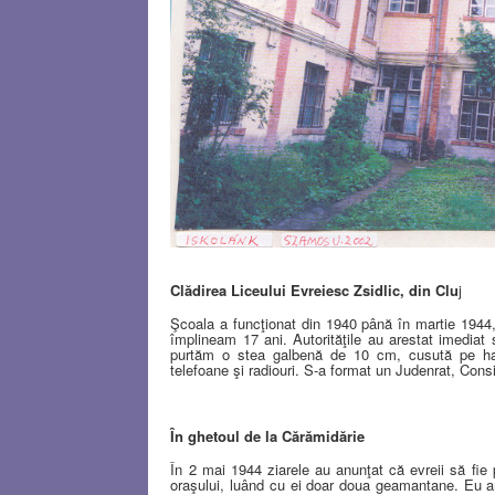
Clădirea Liceului Evreiesc Zsidlic, din Clu
j
Şcoala a funcţionat din 1940 până în martie 1944
împlineam 17 ani. Autorităţile au arestat imediat s
purtăm o stea galbenă de 10 cm, cusută pe hain
telefoane şi radiouri. S-a format un Judenrat, Cons
În ghetoul de la Cărămidărie
În 2 mai 1944 ziarele au anunţat că evreii să fie 
oraşului, luând cu ei doar doua geamantane. Eu am 