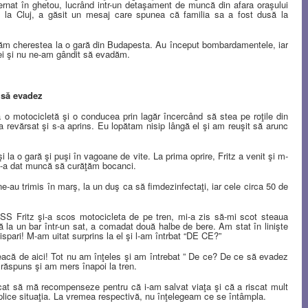
ternat în ghetou, lucrând intr-un detaşament de muncă din afara oraşului
rs la Cluj, a găsit un mesaj care spunea că familia sa a fost dusă la
ăm cherestea la o gară din Budapesta. Au început bombardamentele, iar
i şi nu ne-am gândit să evadăm.
 să evadez
a o motocicletă şi o conducea prin lagăr încercând să stea pe roţile din
a revărsat şi s-a aprins. Eu lopătam nisip lângă el şi am reuşit să arunc
 la o gară şi puşi în vagoane de vite. La prima oprire, Fritz a venit şi m-
 s-a dat muncă să curăţăm bocanci.
 ne-au trimis în marş, la un duş ca să fimdezinfectaţi, iar cele circa 50 de
 SS Fritz şi-a scos motocicleta de pe tren, mi-a zis să-mi scot steaua
 la un bar într-un sat, a comadat două halbe de bere.
Am stat în linişte
ispari! M-am uitat surprins la el şi l-am întrbat “DE CE?”
eacă de aici! Tot nu am înţeles şi am întrebat ” De ce? De ce să evadez
 răspuns şi am mers înapoi la tren.
rcat să mă recompenseze pentru că i-am salvat viaţa şi că a riscat mult
plice situaţia. La vremea respectivă, nu înţelegeam ce se întâmpla.