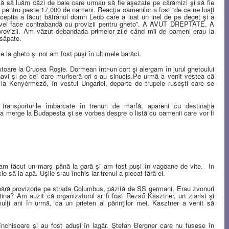
ă să luăm căzi de baie care urmau să fie aşezate pe cărămizi şi să fie
c pentru peste 17,000 de oameni. Reacţia oamenilor a fost “de ce ne luaţi
eptia a făcut bătrânul domn Leöb care a luat un inel de pe deget şi a
ând vei face contrabandă cu provizii pentru gheto”. A AVUT DREPTATE, A
rovizii. Am văzut debandada primelor zile când mii de oameni erau la
 săpate.
e la gheto şi noi am fost puşi în ultimele barăci.
toare la Crucea Roşie. Dormean într-un cort şi alergam în jurul ghetoului
avi şi pe cei care muriseră ori s-au sinucis.Pe urmă a venit vestea că
nyérmező, în vestul Ungariei, departe de trupele ruseşti care se
ransporturile îmbarcate în trenuri de marfă, aparent cu destinaţia
 merge la Budapesta şi se vorbea despre o listă cu oamenii care vor fi
 am făcut un marş până la gară şi am fost puşi în vagoane de vite.
In
e să ia apă. Uşile s-au închis iar trenul a plecat fără ei.
ără provizorie pe strada Columbus, păzită de SS germani. Erau zvonuri
na? Am auzit că organizatorul ar fi fost Rezső Kasztner, un ziarist şi
lţi ani în urmă, ca un prieten al părinţilor mei. Kasztner a venit să
o închisoare şi au fost aduşi în lagăr. Ştefan Bergner care nu fusese în