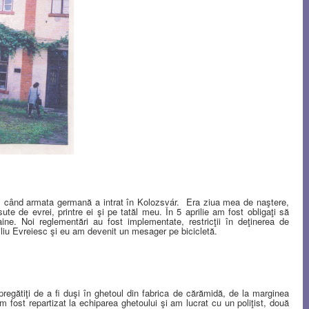
, când armata germană a intrat în Kolozsvár.
Era ziua mea de naştere,
ute de evrei, printre ei şi pe tatăl meu. În 5 aprilie am fost obligaţi să
e. Noi reglementări au fost implementate, restricţii în deţinerea de
iliu Evreiesc şi eu am devenit un mesager pe bicicletă.
pregătiţi de a fi duşi în ghetoul din fabrica de cărămidă, de la marginea
fost repartizat la echiparea ghetoului şi am lucrat cu un poliţist, două