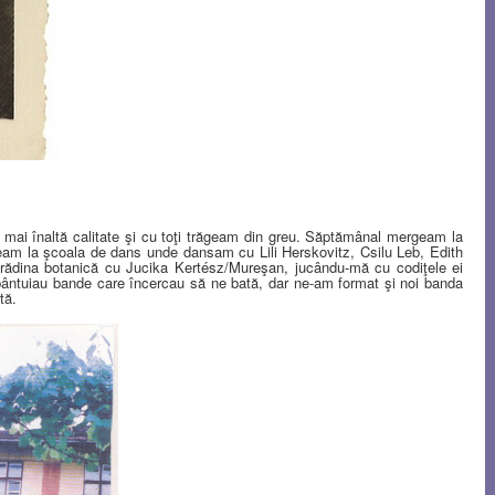
 mai înaltă calitate şi cu toţi trăgeam din greu. Săptămânal mergeam la
geam la şcoala de dans unde dansam cu Lili Herskovitz, Csilu Leb, Edith
rădina botanică cu Jucika Kertész/Mureşan, jucându-mă cu codiţele ei
bântuiau bande care încercau să ne bată, dar ne-am format şi noi banda
tă.