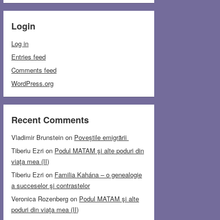
Login
Log in
Entries feed
Comments feed
WordPress.org
Recent Comments
Vladimir Brunstein
on
Poveștile emigrării
Tiberiu Ezri
on
Podul MATAM şi alte poduri din
viaţa mea (II)
Tiberiu Ezri
on
Familia Kahána – o genealogie
a succeselor şi contrastelor
Veronica Rozenberg
on
Podul MATAM şi alte
poduri din viaţa mea (II)