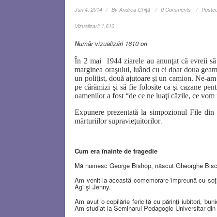
Jun 4, 2014
By
Andrea Ghiţă
0 Comments
Posted
Vizualizari:
1,610
Număr vizualizări 1610 ori
În 2 mai
1944 ziarele au anunţat că evreii să f
marginea oraşului, luând cu ei doar doua geam
un poliţist, două ajutoare şi un camion. Ne-am
pe cărămizi şi să fie folosite ca şi cazane pe
oamenilor a fost “de ce ne luaţi căzile, ce vo
Expunere prezentată la simpozionul File din i
.
mărturiilor supravieţuitorilor
Cum era înainte de tragedie
Mă numesc George Bishop, născut Gheorghe Bischi
Am venit la această comemorare împreună cu soţia 
Agi şi Jenny.
Am avut o copilărie fericită cu părinţi iubitori, bun
Am studiat la Seminarul Pedagogic Universitar din