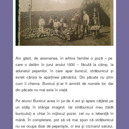
Am găsit, de asemenea, în arhiva familiei o poză – pe
care o datăm în jurul anului 1930 – făcută la câmp, la
adunatul pepenilor, în care apar bunicul, străbunicul şi
evreii cărora le aparţinea pământul. Din păcate nu ştim
cum îi chema. Bunicul şi-ar fi amintit de numele lor, dar
din păcate nu mai este în viaţă.
Pe atunci Bunicul avea în jur de 4 ani şi apare căţărat pe
un stâlp în stânga imaginii. Iar străbunicul meu (tatăl
bunicului) e chiar în mijlocul pozei, cel cu o lebeniţă în
mână. În completare, pot să vă mai spun că străbunicul
nu se ocupa doar de pepenişte, ci era şi cizmarul satului.