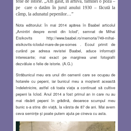
felie de istorie. „Am găsit, în arhiva, familiei o poză –
pe
care o datăm în jurul anului 1930 – făcută la
câmp, la adunatul pepenilor…”
Nota editorului: În mai 2014 apărea în Baabel articolul
„Amintiri despre evreii din Iclod”, semnat de Mihai
Eisikovits http://www.baabel.ro/memoria/749-mihai-
eisikovits-iclodul-mare-de-pe-somes . Ecoul primit de
curând pe adresa revistei Baabel, aduce informaţii
interesante; mai exact pe marginea unei fotografii
dezvăluie o felie de istorie. (A.G.)
Străbunicul meu era unul din oamenii care se ocupau de
hotarele cu pepeni, iar bunicul meu a moştenit această
îndeletnicire, astfel că toata viaţa a continuat să cultive
pepeni la Iclod. Anul 2014 a fost primul an in care nu au
mai răsărit pepeni în grădină, deoarece scumpul meu
bunic s-a stins din viaţă, la vârsta de 87 de ani. Mai avem
ceva seminţe şi poate putem ajuta pe cineva cu asta.