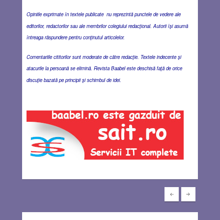
Opiniile exprimate în textele publicate nu reprezintă punctele de vedere ale
editorilor, redactorilor sau ale membrilor colegiului redacţional. Autorii îşi asumă
întreaga răspundere pentru conţinutul articolelor.
Comentariile cititorilor sunt moderate de către redacţie. Textele indecente şi
atacurile la persoană se elimină. Revista Baabel este deschisă faţă de orice
discuţie bazată pe principii şi schimbul de idei.