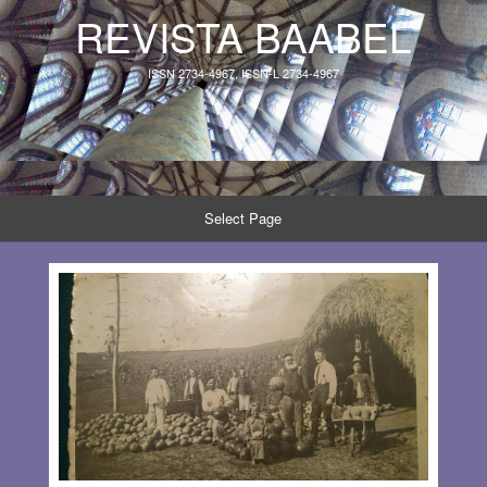
REVISTA BAABEL
ISSN 2734-4967, ISSN-L 2734-4967
Select Page