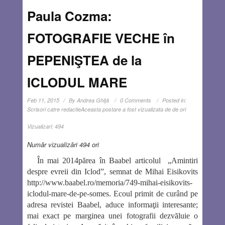
Paula Cozma:
FOTOGRAFIE VECHE în
PEPENIŞTEA de la
ICLODUL MARE
Feb 11, 2015
By
Andrea Ghiţă
0 Comments
Posted in:
Scrisori catre redactie
Aceasta postare a fost vizualizata de de ori
Vizualizari:
494
Număr vizualizări 494 ori
În mai 2014
părea în Baabel articolul „Amintiri
despre evreii din Iclod”, semnat de Mihai Eisikovits
http://www.baabel.ro/memoria/749-mihai-eisikovit
s-
iclodul-mare-de-pe-somes. Ecoul primit de curând pe
adresa revistei Baabel, aduce informaţii interesante;
mai exact pe marginea unei fotografii dezvăluie o