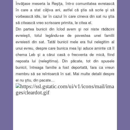
Învăţase meseria la Reşiţa, într-o comunitatea evreiască
în care a stat câţiva ani, astfel că ştia să scrie şi să
vorbească idis, iar în cazul în care cineva din sat nu ştia
să citească vreo scrisoare primita, le citea el.
Din partea bunicii din Iclod avem şi noi niste rădăcini
evreieşti, totul legându-se de povestea unei familii
evreiesti din sat. Tatăl bunicii mele era fiul nelegitim al
unui evreu, despre care bunica mea îşi aduce aminte că îl
chema Leb şi a cărui casă o frecventa de mică, fiind
nepoata lui (nelegitima). Din păcate, tot din spusele
bunicii, întreaga familie a fost deportată, fara ca vreun
membru să se reîntoarcă în sat. Mai multe detalii despre
ei nu ştiu, din pacate…