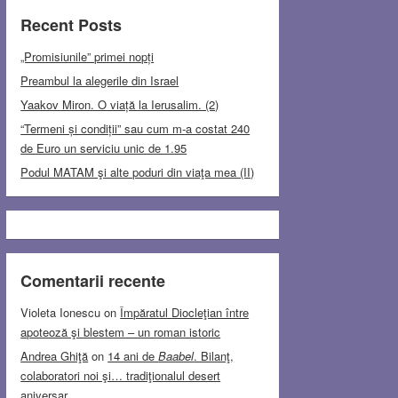
Recent Posts
„Promisiunile” primei nopți
Preambul la alegerile din Israel
Yaakov Miron. O viață la Ierusalim. (2)
“Termeni și condiții” sau cum m-a costat 240
de Euro un serviciu unic de 1.95
Podul MATAM şi alte poduri din viaţa mea (II)
Comentarii recente
Violeta Ionescu
on
Împăratul Diocleţian între
apoteoză şi blestem – un roman istoric
Andrea Ghiţă
on
14 ani de
Baabel
. Bilanţ,
colaboratori noi şi… tradiţionalul desert
aniversar