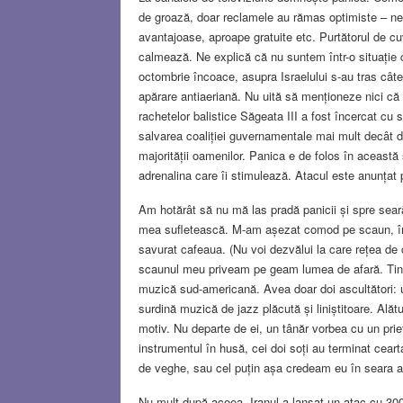
de groază, doar reclamele au rămas optimiste – n
avantajoase, aproape gratuite etc. Purtătorul de cu
calmează. Ne explică că nu suntem într-o situație 
octombrie încoace, asupra Israelului s-au tras cât
apărare antiaeriană. Nu uită să menționeze nici că 
rachetelor balistice Săgeata III a fost încercat c
salvarea coaliției guvernamentale mai mult decât de 
majorității oamenilor. Panica e de folos în această 
adrenalina care îi stimulează. Atacul este anunțat
Am hotărât să nu mă las pradă panicii și spre seară
mea sufletească. M-am așezat comod pe scaun, într-
savurat cafeaua. (Nu voi dezvălui la care rețea de 
scaunul meu priveam pe geam lumea de afară. Tine
muzică sud-americană. Avea doar doi ascultători: un 
surdină muzică de jazz plăcută și liniștitoare. Alătu
motiv. Nu departe de ei, un tânăr vorbea cu un prie
instrumentul în husă, cei doi soți au terminat cear
de veghe, sau cel puțin așa credeam eu în seara 
Nu mult după aceea, Iranul a lansat un atac cu 300 