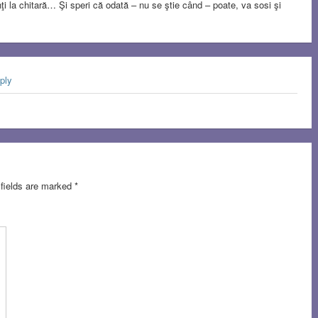
nţi la chitară… Şi speri că odată – nu se ştie când – poate, va sosi şi
ply
 fields are marked
*