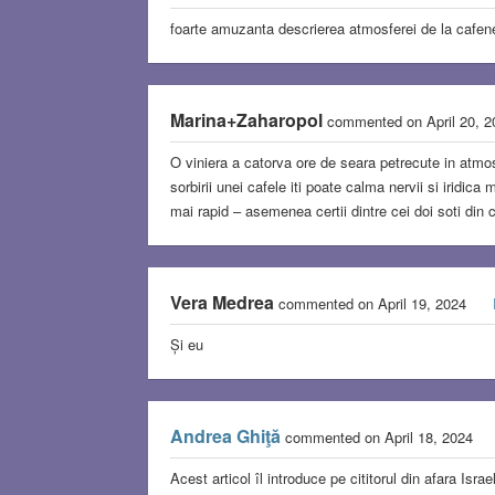
foarte amuzanta descrierea atmosferei de la cafen
Marina+Zaharopol
commented on April 20, 
O viniera a catorva ore de seara petrecute in atmosf
sorbirii unei cafele iti poate calma nervii si iridic
mai rapid – asemenea certii dintre cei doi soti din 
Vera Medrea
commented on April 19, 2024
Și eu
Andrea Ghiţă
commented on April 18, 2024
Acest articol îl introduce pe cititorul din afara Israe