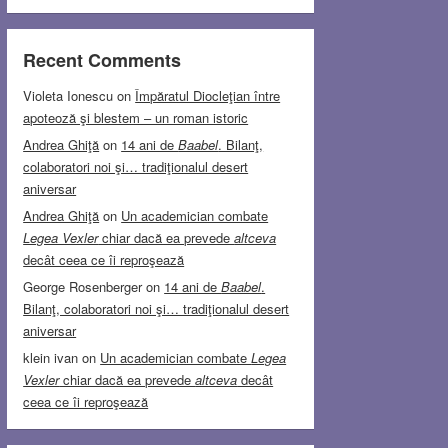
Recent Comments
Violeta Ionescu
on
Împăratul Diocleţian între
apoteoză şi blestem – un roman istoric
Andrea Ghiţă
on
14 ani de
Baabel
. Bilanţ,
colaboratori noi şi… tradiţionalul desert
aniversar
Andrea Ghiţă
on
Un academician combate
Legea Vexler
chiar dacă ea prevede
altceva
decât ceea ce îi reproşează
George Rosenberger
on
14 ani de
Baabel
.
Bilanţ, colaboratori noi şi… tradiţionalul desert
aniversar
klein ivan
on
Un academician combate
Legea
Vexler
chiar dacă ea prevede
altceva
decât
ceea ce îi reproşează