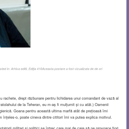
sted in:
Arhiva editii
,
Ediţia 416
Aceasta postare a fost vizualizata de de ori
cu rachete, drept răzbunare pentru lichidarea unui comandant de vază al
ayatolahului de la Teheran, eu m-aș fi mulțumit și cu atât.) Oamenii
igienică. Goana pentru această ultima marfă atât de prețioasă îmi
înțeles-o, poate cineva dintre cititori îmi va putea explica motivul.
orii militari și politici se întrec care mai de care să ne provoace fiori