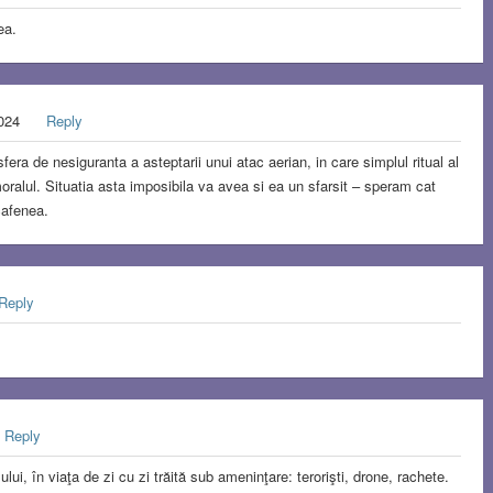
ea.
2024
Reply
era de nesiguranta a asteptarii unui atac aerian, in care simplul ritual al
a moralul. Situatia asta imposibila va avea si ea un sfarsit – speram cat
cafenea.
Reply
Reply
lului, în viaţa de zi cu zi trăită sub ameninţare: terorişti, drone, rachete.