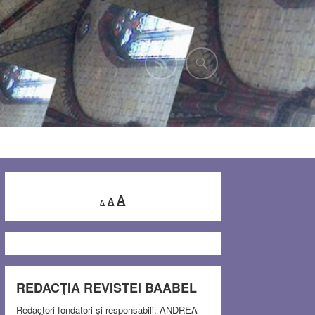
Decrease
Reset
Increase
A
A
A
font
font
font
size.
size.
size.
REDACŢIA REVISTEI BAABEL
Redactori fondatori şi responsabili: ANDREA