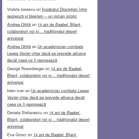
Violeta Ionescu
on
Împăratul Diocleţian între
apoteoză şi blestem – un roman istoric
Andrea Ghiţă
on
14 ani de
Baabel
. Bilanţ,
colaboratori noi şi… tradiţionalul desert
aniversar
Andrea Ghiţă
on
Un academician combate
Legea Vexler
chiar dacă ea prevede
altceva
decât ceea ce îi reproşează
George Rosenberger
on
14 ani de
Baabel
.
Bilanţ, colaboratori noi şi… tradiţionalul desert
aniversar
klein ivan
on
Un academician combate
Legea
Vexler
chiar dacă ea prevede
altceva
decât
ceea ce îi reproşează
Daniela Stefanescu
on
14 ani de
Baabel
.
Bilanţ, colaboratori noi şi… tradiţionalul desert
aniversar
Eva Grosz
on
14 ani de
Baabel
. Bilanţ,