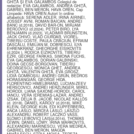
GHIŢĂ ŞI EVA GALAMBOS Colegiul de
redacţie: EVA GALAMBOS, ANDREA GHIŢĂ,
GABRIEL BEN MERON, HAVA OREN, Cap
Limpede: HAVA OREN Autori în ordine
alfabetică: SERENA ADLER, IRINA AIRINEI,
JOSSEF AVNI, ROMAN BAICAN, ANDREI
BANC (d.2018), DAVID BAR-ON, MIRJAM
BERCOVICI (d.2024), PETER BIRO, LYA
BENJAMIN (d.2023), VLADIMIR BRUNSTEIN,
JACK CHIVO, VLAD CIURDAR, VIOREL-
TIBERIU COSTE, PAULA CRĂCIUN, EFRAIM
DASCĂLU, EMILIAN M. DOBRESCU, ILYA
EHRENKRANZ, GHEORGHE EISIKOVITS
(d.2024 ), RODICA EIZIKOVITS, TIBERIU
EZRI, GEORGE FARKAS, SIMONA FUCHS,
EVA GALAMBOS, DORIAN GALBINSKI,
DOINA GECSE-BORGOVAN, TIBERIU
GEORGESCU, MONICA GHEŢ, ANDREA
GHIŢĂ, VALENTIN GHIŢĂ, EVA GROSZ,
LIDIA GOMBOŞIU, ANDREI GRÜN, BEDROS
HORASANGIAN, GEORGE HIDA,
FLORENTINO HIMELBRAND, LUCIAN-ZEEV
HERSCOVICI, ANDREI HERZLINGER, MIREL
HORODI, LIANA SAXONE-HORODI, CAROL
IANCU, VERA IEREMIAŞ-LAZAR, ANDREI
IZSAK, DELIA B. JACOB, NICOLAE KALLÓS
(d. 2018), DÁNIEL KÁROLY (d.2018), MIKE
KLEIN, GEORGE KUN, EDI KUPFERBERG,
ANCA LASLO, MIRCEA LASLO, LASZLO
ALEXANDRU, RÓBERT LACZKÓ VASS,
ŞLOMO LEIBOVICI LAIŞ(d.2014), THOMAS
LEWIN, DANIEL LŐWY, IRINA MARKOVITS,
ALEXANDRU MARINESCU, VERA MEDREA,
GABRIEL BEN MERON, MAGDA
MIHĂILESCU, STRUL MOISA, TEREZA