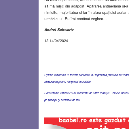
să mă mișc din adăpost. Apărarea antiaeriană și-a 
nimicite, majoritatea chiar în afara spațiului aeria
urmările lui. Eu îmi continui veghea…
Andrei Schwartz
13-14/04/2024
Opiniile exprimate în textele publicate nu reprezintă punctele de vedere 
răspundere pentru conţinutul articolelor.
Comentariile cititorilor sunt moderate de către redacţie. Textele indec
pe principii şi schimbul de idei.