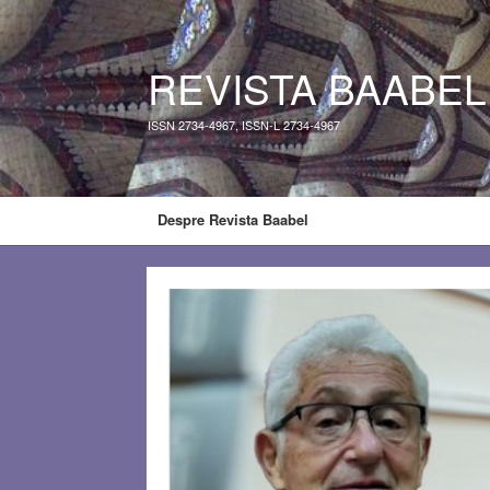
REVISTA BAABEL
ISSN 2734-4967, ISSN-L 2734-4967
Despre Revista Baabel