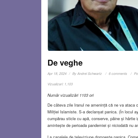
De veghe
Apr 18, 2024
By
Andrei Schwartz
6 comments
Po
Vizualizari:
1,103
Număr vizualizări 1103 ori
De câteva zile Iranul ne amenință că ne va ataca 
Miliției Islamiste. S-a declanșat panica. (În locul 
cumpărau sticle cu apă, conserve, pâine și hârtie 
amintește de perioada pandemiei și niciodată nu am 
La canalele de televiziune domnește panica. Comentat