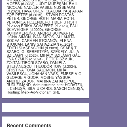
MOZES (d.2023), JUDIT MUREŞAN, EMIL
NICOLAE-NADLER VASILE NUSSBAUM
(d.2023), HAVA OREN, CLAUDIA PASPARAN,
ZOE PETRE (d.2015), ISTVÁN ROSTÁS-
PÉTER, GEORGE ROTH, MARIA ROTH,
VERONICA ROZENBERG TIBERIU ROTH
(d.2022) ERIKA SCHAFFER (d.2023), PAUL
SCHVEIGER (d.2020), GEORGE
SCHIMMERLING, ANDREI SCHWARTZ,
ILONA SIMON, IVAN SIPOS, SULAMITA
SOCEA, CARMEN STOIANOV, ELENA
STOICAN, LANIS ŞAHAZIZIAN (d.2024),
EDITH ŞIMŞENSOHN (d.2023), CSABA T.
SZABO, G. SEBESTYEN SZEKELY, JÚLIA
SZILÁGYI (d.2025), MIHÁLY SZILÁGYI GÁL,
EVA SZMUK (d.2024) , PETER SZMUK,
ZOLTÁN TIBORI SZABO, DANIELA
ŞTEFĂNESCU, THEODOR TOIVI(d.2024),
CRISTINA TOMA SALOMON, MIHAI
VASILESCU, JOHANAN VASS, EMESE VIG,
GEORGE VIGDOR, MOSHE YASSUR,
ANDREI ZADOR, MARINA ZAHAROPOL,
RUDI ZIMAND, Administratori site: HORATZIU
I. CENUŞĂ, SILVIU CAROL SASCH CENUŞĂ,
Hosting: Merx-Ad-Victoriam SRL
Recent Comments