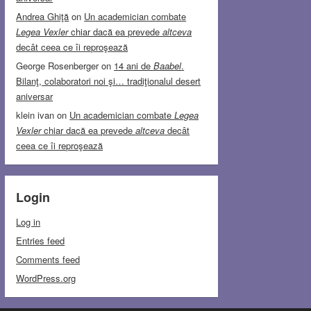
Andrea Ghiţă
on
Un academician combate
Legea Vexler
chiar dacă ea prevede
altceva
decât ceea ce îi reproşează
George Rosenberger
on
14 ani de
Baabel
.
Bilanţ, colaboratori noi şi… tradiţionalul desert
aniversar
klein ivan
on
Un academician combate
Legea
Vexler
chiar dacă ea prevede
altceva
decât
ceea ce îi reproşează
Login
Log in
Entries feed
Comments feed
WordPress.org