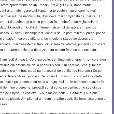
e oferă apartamente de lux, mașini BMW și Lexus, împrumuturi
vânt al armatei, generalul Hagari, este poate singurul care ne mai
cu chiar atât de neobișnuită, doar ceva mai complicată ca înainte. Din
eva mii de rachete și o bună parte au fost doborâte de mijloacele de
datorită rebelilor Houthi din Yemen, sistemul de apărare împotriva
u succes. Guvernul incompetent, condus de un prim-ministru preocupat de
situația în care se află țara, contribuie la starea de depresie a
situație, mai trezește cetățenii din starea de letargie, punând în mișcare
 pentru următoarele una-două zile, ora exactă încă nu e cunoscută.
 am ieșit din casă. Cerul purpuriu, semiîntunericul erau în ton cu starea
una din cafenelele de la parterul blocului în care locuiesc și mi-am
cafenele am intrat, ca să nu fiu acuzat de conflict de interese.) De pe
ri și tinere făceau
jogging
. Pe o bancă, un om cu o chitară interpreta
invalid pe un scaun cu rotile și îngrijitorul lui. În cafenea se auzea în
ri de mine o pereche, probabil soț și soție, se certau, cine știe din ce
ten pe Skype, în engleză. S-a lăsat întunericul. Chitaristul și-a pus
ta și au plecat. Am plătit și am pornit-o către casă. Se terminase prima zi
aceea.
de rachete și drone. Sirenele au sunat sfâșietor, iar și iar. Nu puteam