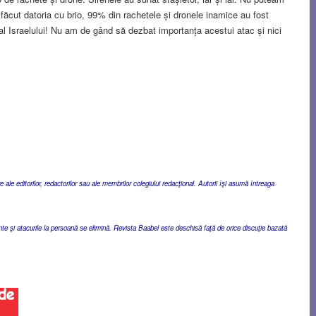
făcut datoria cu brio, 99% din rachetele și dronele inamice au fost
n al Israelului! Nu am de gând să dezbat importanța acestui atac și nici
ale editorilor, redactorilor sau ale membrilor colegiului redacţional. Autorii îşi asumă întreaga
ente şi atacurile la persoană se elimină. Revista Baabel este deschisă faţă de orice discuţie bazată