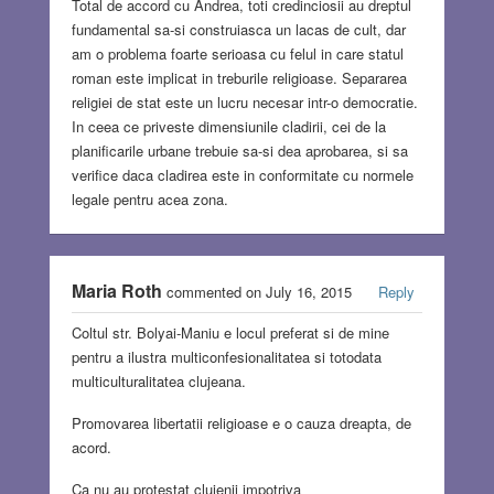
Total de accord cu Andrea, toti credinciosii au dreptul
fundamental sa-si construiasca un lacas de cult, dar
am o problema foarte serioasa cu felul in care statul
roman este implicat in treburile religioase. Separarea
religiei de stat este un lucru necesar intr-o democratie.
In ceea ce priveste dimensiunile cladirii, cei de la
planificarile urbane trebuie sa-si dea aprobarea, si sa
verifice daca cladirea este in conformitate cu normele
legale pentru acea zona.
Maria Roth
commented on July 16, 2015
Reply
Coltul str. Bolyai-Maniu e locul preferat si de mine
pentru a ilustra multiconfesionalitatea si totodata
multiculturalitatea clujeana.
Promovarea libertatii religioase e o cauza dreapta, de
acord.
Ca nu au protestat clujenii impotriva