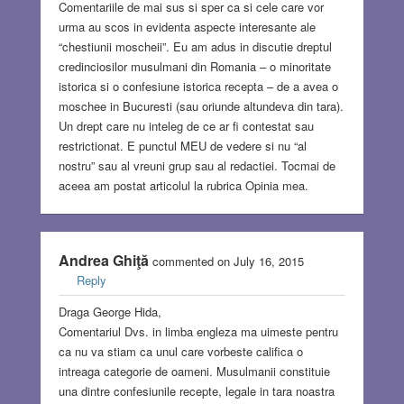
Comentariile de mai sus si sper ca si cele care vor
urma au scos in evidenta aspecte interesante ale
“chestiunii moscheii”. Eu am adus in discutie dreptul
credinciosilor musulmani din Romania – o minoritate
istorica si o confesiune istorica recepta – de a avea o
moschee in Bucuresti (sau oriunde altundeva din tara).
Un drept care nu inteleg de ce ar fi contestat sau
restrictionat. E punctul MEU de vedere si nu “al
nostru” sau al vreuni grup sau al redactiei. Tocmai de
aceea am postat articolul la rubrica Opinia mea.
Andrea Ghiţă
commented on July 16, 2015
Reply
Draga George Hida,
Comentariul Dvs. in limba engleza ma uimeste pentru
ca nu va stiam ca unul care vorbeste califica o
intreaga categorie de oameni. Musulmanii constituie
una dintre confesiunile recepte, legale in tara noastra