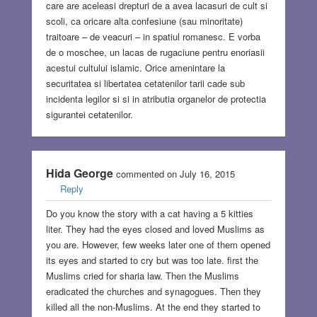
care are aceleasi drepturi de a avea lacasuri de cult si
scoli, ca oricare alta confesiune (sau minoritate)
traitoare – de veacuri – in spatiul romanesc. E vorba
de o moschee, un lacas de rugaciune pentru enoriasii
acestui cultului islamic. Orice amenintare la
securitatea si libertatea cetatenilor tarii cade sub
incidenta legilor si si in atributia organelor de protectia
sigurantei cetatenilor.
Hida George
commented on July 16, 2015
Reply
Do you know the story with a cat having a 5 kitties
liter. They had the eyes closed and loved Muslims as
you are. However, few weeks later one of them opened
its eyes and started to cry but was too late. first the
Muslims cried for sharia law. Then the Muslims
eradicated the churches and synagogues. Then they
killed all the non-Muslims. At the end they started to