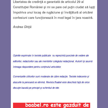
Libertatea de credinţă e garantată de articolul 29 al
Constituţiei României şi mi se pare cel puţin ciudat să lupţi
împotriva unui locaş de rugăciune şi învăţătură al oricărei
confesiuni care funcţionează în mod legal în ţara noastră.
Andrea Ghiţă
Opiniile exprimate în textele publicate nu reprezintă punctele de vedere ale
editorilor, redactorilor sau ale membrilor colegiului redacţional. Autorii îşi asumă
întreaga răspundere pentru conţinutul articolelor.
Comentariile cititorilor sunt moderate de către redacţie. Textele indecente şi
atacurile la persoană se elimină. Revista Baabel este deschisă faţă de orice
discuţie bazată pe principii şi schimbul de idei.