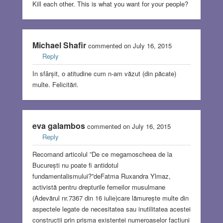
Kill each other. This is what you want for your people?
Michael Shafir
commented on July 16, 2015
Reply
In sfârșit, o atitudine cum n-am văzut (din păcate)
multe. Felicitări.
eva galambos
commented on July 16, 2015
Reply
Recomand articolul ”De ce megamoscheea de la
București nu poate fi antidotul
fundamentalismului?”deFatma Ruxandra Ylmaz,
activistă pentru drepturile femeilor musulmane
(Adevărul nr.7367 din 16 iulie)care lămurește multe din
aspectele legate de necesitatea sau inutilitatea acestei
construcții prin prisma existenței numeroaselor facțiuni