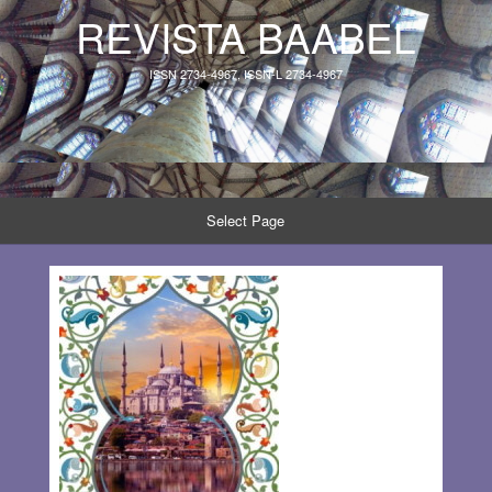
REVISTA BAABEL
ISSN 2734-4967, ISSN-L 2734-4967
Select Page