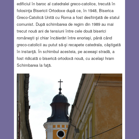
edificiul în baroc al catedralei greco-catolice, trecută în
folosinţa Bisericii Ortodoxe după ce, în 1948, Biserica
Greco-Catolică Unită cu Roma a fost desfiinţată de statul
comunist. După schimbarea de regim din 1989 au mai
trecut nouă ani de tensiuni între cele două biserici
româneşti şi chiar încăierări între enoriaşi, până când
greco-catolicii au putut să-şi recapete catedrala, câştigată
în instanţă. În schimbul acesteia, pe aceeaşi stradă, a
fost ridicată o biserică ortodoxă nouă, cu acelaşi hram
Schimbarea la faţă.