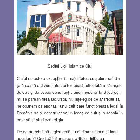
Sediul Ligii Islamice Cluj
Clujul nu este o excepţie; în majoritatea oraşelor mari din
ţară există o diversitate confesională reflectată în lăcaşele
de cult şi de aceea construcţia unei moschei la Bucureşti
mi se pare în firea lucrurilor. Nu înţeleg de ce ar trebui să
ne opunem ca enoriaşii unui cult care funcţionează legal în
România să-şi construiască un locaş de cult şi o şcoală în
care să-şi studieze religia.
De ce ar trebui să reglementăm noi dimensiunea şi locul
acestora?! Cred că inflamarea spiritelor, iniţierea