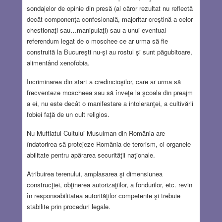
sondajelor de opinie din presă (al căror rezultat nu reflectă
decât componenţa confesională, majoritar creştină a celor
chestionaţi sau…manipulaţi) sau a unui eventual
referendum legat de o moschee ce ar urma să fie
construită la Bucureşti nu-şi au rostul şi sunt păgubitoare,
alimentând xenofobia.
Incriminarea din start a credincioşilor, care ar urma să
frecventeze moscheea sau să înveţe la şcoala din preajm
a ei, nu este decât o manifestare a intoleranţei, a cultivării
fobiei faţă de un cult religios.
Nu Muftiatul Cultului Musulman din România are
îndatorirea să protejeze România de terorism, ci organele
abilitate pentru apărarea securităţii naţionale.
Atribuirea terenului, amplasarea şi dimensiunea
construcţiei, obţinerea autorizaţiilor, a fondurilor, etc. revin
în responsabilitatea autorităţilor competente şi trebuie
stabilite prin proceduri legale.