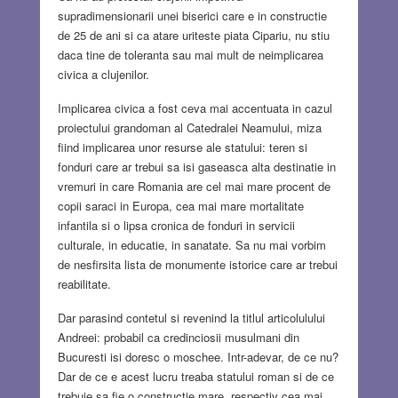
supradimensionarii unei biserici care e in constructie
de 25 de ani si ca atare uriteste piata Cipariu, nu stiu
daca tine de toleranta sau mai mult de neimplicarea
civica a clujenilor.
Implicarea civica a fost ceva mai accentuata in cazul
proiectului grandoman al Catedralei Neamului, miza
fiind implicarea unor resurse ale statului: teren si
fonduri care ar trebui sa isi gaseasca alta destinatie in
vremuri in care Romania are cel mai mare procent de
copii saraci in Europa, cea mai mare mortalitate
infantila si o lipsa cronica de fonduri in servicii
culturale, in educatie, in sanatate. Sa nu mai vorbim
de nesfirsita lista de monumente istorice care ar trebui
reabilitate.
Dar parasind contetul si revenind la titlul articolulului
Andreei: probabil ca credinciosii musulmani din
Bucuresti isi doresc o moschee. Intr-adevar, de ce nu?
Dar de ce e acest lucru treaba statului roman si de ce
trebuie sa fie o constructie mare, respectiv cea mai