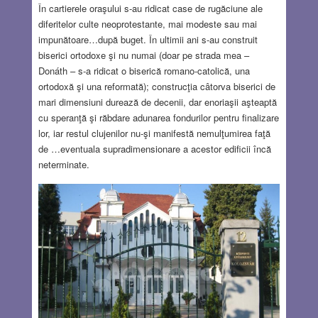
În cartierele oraşului s-au ridicat case de rugăciune ale
diferitelor culte neoprotestante, mai modeste sau mai
impunătoare…după buget. În ultimii ani s-au construit
biserici ortodoxe şi nu numai (doar pe strada mea –
Donáth – s-a ridicat o biserică romano-catolică, una
ortodoxă şi una reformată); construcţia câtorva biserici de
mari dimensiuni durează de decenii, dar enoriaşii aşteaptă
cu speranţă şi răbdare adunarea fondurilor pentru finalizare
lor, iar restul clujenilor nu-şi manifestă nemulţumirea faţă
de …eventuala supradimensionare a acestor edificii încă
neterminate.