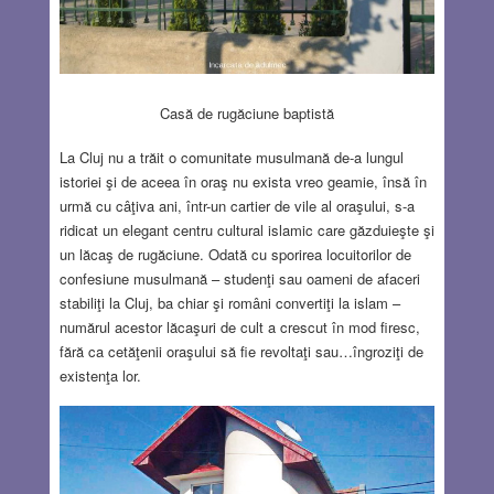
Casă de rugăciune baptistă
La Cluj nu a trăit o comunitate musulmană de-a lungul
istoriei şi de aceea în oraş nu exista vreo geamie, însă în
urmă cu câţiva ani, într-un cartier de vile al oraşului, s-a
ridicat un elegant centru cultural islamic care găzduieşte şi
un lăcaş de rugăciune. Odată cu sporirea locuitorilor de
confesiune musulmană – studenţi sau oameni de afaceri
stabiliţi la Cluj, ba chiar şi români convertiţi la islam –
numărul acestor lăcaşuri de cult a crescut în mod firesc,
fără ca cetăţenii oraşului să fie revoltaţi sau…îngroziţi de
existenţa lor.