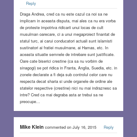
Reply
Draga Andrea, cred ca nu este cazul ca noi sa ne
implicam in aceasta disputa, mai ales ca nu era vorba
de proteste impotriva ridicarii unui locas de cult
musulman oarecare, ci a unui megaproiect finantat de
statul turc, ai carui conducatori actuali sunt islamisti
sustinatori ai fratiei musulmane, ai Hamas, etc. In
aceasta situatie semnele de intrebare sunt justificate.
Oare cate biserici crestine (ca sa nu vorbim de
sinagogi) se pot ridica in Franta, Anglia, Suedia, etc. in
zonele declarate a fi deja sub controlul celor care nu
respecta decat sharia si unde organele de ordine ale
statelor respective (crestine) nici nu mai indraznesc sa
intre? Cred ca mai degraba asta ar trebui sa ne
preocupe…
Mike Klein
commented on July 16, 2015
Reply