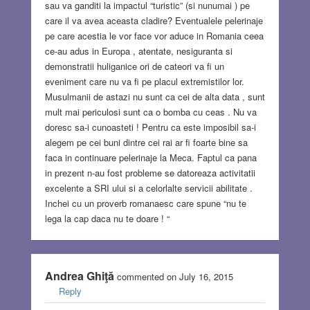
sau va ganditi la impactul “turistic” (si nunumai ) pe
care il va avea aceasta cladire? Eventualele pelerinaje
pe care acestia le vor face vor aduce in Romania ceea
ce-au adus in Europa , atentate, nesiguranta si
demonstratii huliganice ori de cateori va fi un
eveniment care nu va fi pe placul extremistilor lor.
Musulmanii de astazi nu sunt ca cei de alta data , sunt
mult mai periculosi sunt ca o bomba cu ceas . Nu va
doresc sa-i cunoasteti ! Pentru ca este imposibil sa-i
alegem pe cei buni dintre cei rai ar fi foarte bine sa
faca in continuare pelerinaje la Meca. Faptul ca pana
in prezent n-au fost probleme se datoreaza activitatii
excelente a SRI ului si a celorlalte servicii abilitate .
Inchei cu un proverb romanaesc care spune “nu te
lega la cap daca nu te doare ! “
Andrea Ghiţă
commented on July 16, 2015
Reply