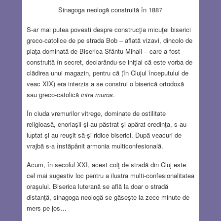
Sinagoga neologă construită în 1887
S-ar mai putea povesti despre construcţia micuţei biserici
greco-catolice de pe strada Bob – aflată vizavi, dincolo de
piaţa dominată de Biserica Sfântu Mihail – care a fost
construită în secret, declarându-se iniţial că este vorba de
clădirea unui magazin, pentru că (în Clujul începutului de
veac XIX) era interzis a se construi o biserică ortodoxă
sau greco-catolică
intra muros
.
În ciuda vremurilor vitrege, dominate de ostilitate
religioasă, enoriaşii şi-au păstrat şi apărat credinţa, s-au
luptat şi au reuşit să-şi ridice biserici. După veacuri de
vrajbă s-a înstăpânit armonia multiconfesională.
Acum, în secolul XXI, acest colţ de stradă din Cluj este
cel mai sugestiv loc pentru a ilustra multi-confesionalitatea
oraşului. Biserica luterană se află la doar o stradă
distanţă, sinagoga neologă se găseşte la zece minute de
mers pe jos…