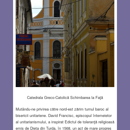
Catedrala Greco-Catolică Schimbarea la Faţă
Mutându-ne privirea către nord-est zărim turnul baroc al
bisericii unitariene. David Francisc, episcopul întemeietor
al unitarianismului, a inspirat Edictul de toleranţă religioasă
emis de Dieta din Turda, în 1568, un act de mare progres