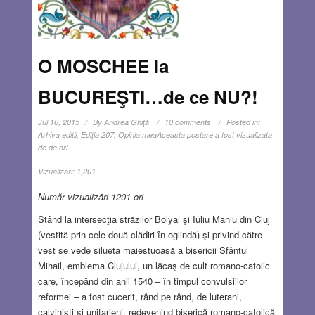
O MOSCHEE la
BUCUREŞTI…de ce NU?!
Jul 16, 2015
By
Andrea Ghiţă
10 comments
Posted in:
Arhiva editii
,
Ediţia 207
,
Opinia mea
Aceasta postare a fost vizualizata
de de ori
Vizualizari:
1,201
Număr vizualizări 1201 ori
Stând la intersecţia străzilor Bolyai şi Iuliu Maniu din Cluj
(vestită prin cele două clădiri în oglindă) şi privind către
vest se vede silueta maiestuoasă a bisericii Sfântul
Mihail, emblema Clujului, un lăcaş de cult romano-catolic
care, începând din anii 1540 – în timpul convulsiilor
reformei – a fost cucerit, rând pe rând, de luterani,
calvinişti şi unitarieni, redevenind biserică romano-catolică