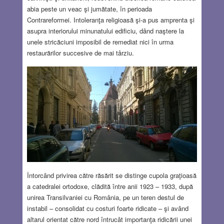
abia peste un veac şi jumătate, în perioada
Contrareformei. Intoleranţa religioasă şi-a pus amprenta şi
asupra interiorului minunatului edificiu, dând naştere la
unele stricăciuni imposibil de remediat nici în urma
restaurărilor succesive de mai târziu.
Întorcând privirea către răsărit se distinge cupola graţioasă
a catedralei ortodoxe, clădită între anii 1923 – 1933, după
unirea Transilvaniei cu România, pe un teren destul de
instabil – consolidat cu costuri foarte ridicate – şi având
altarul orientat către nord întrucât importanţa ridicării unei