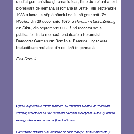
studiat germanistica și romanistica , timp de trei ani a fost
profesoară de gemană și română la Bratel, din septembrie
1988 a lucrat la săptămânalul de limbă germană
Die
Woche,
din 26 decembrie 1989 la
HermannstadterZeitung
din Sibiu, din septembrie 2005 fiind redactor-șef al
publicației. Este membră fondatoare a Forumului
Democrat German din România, Beatrice Ungar este
traducătoare mai ales din română în germană.
Eva Szmuk
Opiniile exprimate în textele publicate nu reprezintă punctele de vedere ale
editorilor, redactorilor sau ale membrilor colegiului redacţional. Autorii îşi asumă
întreaga răspundere pentru conţinutul articolelor.
Comentariile cititorilor sunt moderate de către redacţie. Textele indecente şi