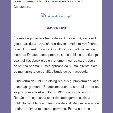
la răsturnarea dictaturii și la executarea cuplului
Ceaușescu.
Beatrice Ungar
În ceea ce privește situația de astăzi a culturii, se relevă
șocul trăit după 1990, când a devenit evidentă rămânerea
noastră în urmă în domeniul cultural, cauzată de anii de
dictatură De asemenea protagonistele subliniază influența
apariției Facebook-ului, un fenomen nou, de care trebuie
să se țină seama. Lumea aproape că nu mai citește ziare,
se mulțumește cu ce află uitându-se pe Facebook.
Fiind vorba de Sibiu, în dialog s-a pus și problema situației
minorității germane. Se subliniază că nu s-a realizat tot ce
se promisese la Alba Iulia, în 1918, dar în prezent în
România funcționează școli de limbă germană, de la
grădiniță până la liceu, finanțate de stat, denumite școli cu
predare în limba minorității germane. Există o secție