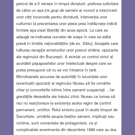
pericol de a fi retrase în timpul dictaturii, pretinsa solicitare
de către un așa-zis
grup de oameni ai muncii
a interzicerii
unor cărț incomode pentru dictatură, intervenția unor
culturnici
la prezentarea unor piese prea îndrăznețe indică
limitele așa-zisei libertăți din acea epocă. La care se
adaugă ne-indicarea numelor de orașe în care se edita
presă în limbile naționalităților (de ex. Sibiu), bruiajele care
tulburau recepţia emisiunilor unor posturi străine, opozante
ale regimului din București. A existat un control strict al
acordării pașapoartelor unor intelectuali despre care se
putea presupune că nu se vor întoarce în țară.
Microfoanele ascunse de autorități în locuințele unor
(eventuali) opozanți ai regimului făceau să fie urmărite
chiar și convorbirile intime între oamenii suspectați …Iar
greutățile deosebite ale traiului zilnic făceau ca lumea să
nici nu reacționeze la existența acelui regim de control
permanent, umilitor. Rolul sinistru jucat în acele timpuri de
Securitate, urmările asupra bieților oameni, implicați sau
victime, sunt comentate de protagoniste, ca și
complicatele evenimente din decembrie 1989 care au dus