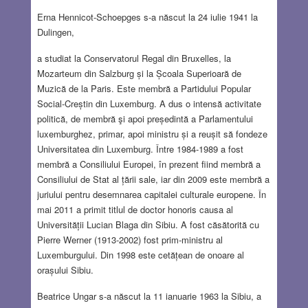
Erna Hennicot-Schoepges s-a născut la 24 iulie 1941 la
Dulingen,
a studiat la Conservatorul Regal din Bruxelles, la
Mozarteum din Salzburg și la Școala Superioară de
Muzică de la Paris. Este membră a Partidului Popular
Social-Creștin din Luxemburg. A dus o intensă activitate
politică, de membră şi apoi președintă a Parlamentului
luxemburghez, primar, apoi ministru și a reușit să fondeze
Universitatea din Luxemburg. Între 1984-1989 a fost
membră a Consiliului Europei, în prezent fiind membră a
Consiliului de Stat al țării sale, iar din 2009 este membră a
juriului pentru desemnarea capitalei culturale europene. În
mai 2011 a primit titlul de doctor honoris causa al
Universității Lucian Blaga din Sibiu. A fost căsătorită cu
Pierre Werner (1913-2002) fost prim-ministru al
Luxemburgului. Din 1998 este cetățean de onoare al
orașului Sibiu.
Beatrice Ungar s-a născut la 11 ianuarie 1963 la Sibiu, a