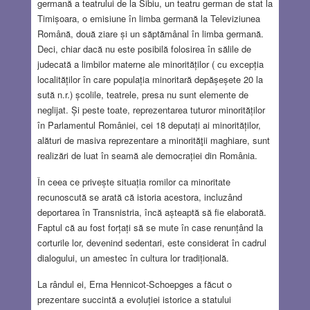
germană a teatrului de la Sibiu, un teatru german de stat la
Timișoara, o emisiune în limba germană la Televiziunea
Română, două ziare și un săptămânal în limba germană.
Deci, chiar dacă nu este posibilă folosirea în sălile de
judecată a limbilor materne ale minorităților ( cu excepția
localităților în care populația minoritară depășeșete 20 la
sută n.r.) școlile, teatrele, presa nu sunt elemente de
neglijat. Și peste toate, reprezentarea tuturor minorităților
în Parlamentul României, cei 18 deputați ai minorităților,
alături de masiva reprezentare a minorităţii maghiare, sunt
realizări de luat în seamă ale democrației din România.
În ceea ce privește situația romilor ca minoritate
recunoscută se arată că istoria acestora, incluzând
deportarea în Transnistria, încă așteaptă să fie elaborată.
Faptul că au fost forțați să se mute în case renunțând la
corturile lor, devenind sedentari, este considerat în cadrul
dialogului, un amestec în cultura lor tradițională.
La rândul ei, Erna Hennicot-Schoepges a făcut o
prezentare succintă a evoluției istorice a statului