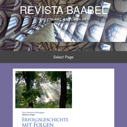
REVISTA BAABEL
ISSN 2734-4967, ISSN-L 2734-4967
Select Page