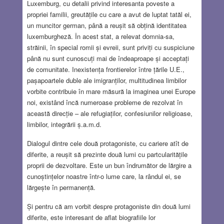
Luxemburg, cu detalii privind interesanta poveste a
propriei familii, greutățile cu care a avut de luptat tatăl ei,
un muncitor german, până a reușit să obțină identitatea
luxemburgheză. În acest stat, a relevat domnia-sa,
străinii, în special romii și evreii, sunt priviți cu suspiciune
până nu sunt cunoscuți mai de îndeaproape și acceptați
de comunitate. Inexistența frontierelor între țările U.E.,
pașapoartele duble ale imigranților, multitudinea limbilor
vorbite contribuie în mare măsură la imaginea unei Europe
noi, existând încă numeroase probleme de rezolvat în
această direcție – ale refugiaților, confesiunilor religioase,
limbilor, integrării ș.a.m.d.
Dialogul dintre cele două protagoniste, cu cariere atît de
diferite, a reușit să prezinte două lumi cu partcularitățile
proprii de dezvoltare. Este un bun îndrumător de lărgire a
cunoștințelor noastre într-o lume care, la rândul ei, se
lărgește în permanență.
Și pentru că am vorbit despre protagoniste din două lumi
diferite, este interesant de aflat biografiile lor