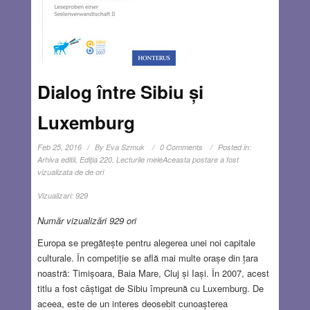
Dialog între Sibiu și
Luxemburg
Feb 25, 2016
By
Eva Szmuk
0 Comments
Posted in:
Arhiva editii
,
Ediţia 220
,
Lecturile mele
Aceasta postare a fost
vizualizata de de ori
Vizualizari:
929
Număr vizualizări 929 ori
Europa se pregătește pentru alegerea unei noi capitale
culturale. În competiție se află mai multe orașe din țara
noastră: Timișoara, Baia Mare, Cluj și Iași. În 2007, acest
titlu a fost câștigat de Sibiu împreună cu Luxemburg. De
aceea, este de un interes deosebit cunoașterea