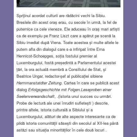
Sprijinul acordat culturii are rădăcini vechi la Sibiu.
Breslele din acest oraș erau, cu secole în urmă, la fel de
puternice ca cele vieneze. Ele aduceau în oraș mari artiști
ca de exemplu pe Franz Liszt care a apărut pe scenă la
Sibiu imediat după Viena. Toate acestea și multe altele le
putem afla din dialogul care s-a infiripat între Erna
Hennicot-Schoepges, soția fostului premier al
Luxemburgului, fostă președintă a Parlamentului acestei
țări, la ora actuală membră a Consiliului de Stat, și
Beatrice Ungar, redactor-șef al publicației sibiene
Hermmanstatdter Zeitung
. Cartea în care se publică acest
dialog
Erfolgsgeschichte mit Folgen.
Leseproben einer
Seelenverwandschaft
, .(Istoria unui succes cu urmări.
Probe de lectură ale unei înrudiri sufletești ) descrie,
printre altele, istoria culturală a Sibiului și a
Luxemburgului, alături de alte aspecte interesante ca de
pildă istoria comunității săsești din secolul al XII-lea până
astăzi sau situația minorităților în cele două locuri .