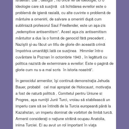
ideologie care să susţină că lichidarea evreilor este o
problemă de igienă rasială, cu alte cuvinte o problemă de
mântuire a omenirii, de salvare a omenirii după cum
subliniază profesorul Saul Friedlender, este un aşa-zis
„redemptive antisemitism”. Acest aşa-zis antisemitism
mântuitor a dus la o formă de genocid fără precedent .
Naziştii şi-au făcut un titlu de glorie din această crimă
împotriva umanităţii.Iată ce susţinea Himmler într-o
cuvântare la Poznan în octombrie 1943 , în legătură cu
politica nazistă de exterminare a evreilor: Este o pagină de
glorie cum nu s-a mai scris în istoria noastră”.
În genocidul armenilor, îşi continuă demonstraţia Jehuda
Bauer, probabil cel mai apropiat de Holocaust, motivaţia
a fost de natură politică . Comitetul pentru Uniune si
Progres, aşa numiţii Junii Turci, vroiau să stabilească un
imperiu care să se întindă de la Turcia europeană până la
Kazahstan, un imperiu dominat de vorbitori de limbă turcă.
Armenii consideraţi o naţiune străină ocupau Anatolia,
inima Turciei. Ei au avut un rol important în viaţa