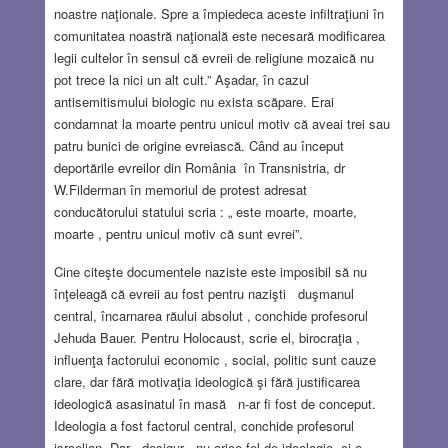
noastre naţionale. Spre a împiedeca aceste infiltraţiuni în
comunitatea noastră naţională este necesară modificarea
legii cultelor în sensul că evreii de religiune mozaică nu
pot trece la nici un alt cult.” Aşadar, în cazul
antisemitismului biologic nu exista scăpare. Erai
condamnat la moarte pentru unicul motiv că aveai trei sau
patru bunici de origine evreiască. Când au început
deportările evreilor din România în Transnistria, dr
W.Filderman în memoriul de protest adresat
conducătorului statului scria : „ este moarte, moarte,
moarte , pentru unicul motiv că sunt evrei”.
Cine citeşte documentele naziste este imposibil să nu
înţeleagă că evreii au fost pentru nazişti duşmanul
central, încarnarea răului absolut , conchide profesorul
Jehuda Bauer. Pentru Holocaust, scrie el, birocraţia ,
influenţa factorului economic , social, politic sunt cauze
clare, dar fără motivaţia ideologică şi fără justificarea
ideologică asasinatul în masă n-ar fi fost de conceput.
Ideologia a fost factorul central, conchide profesorul
israelian. Dar , desigur , nu orice fel de ideologie, ci o