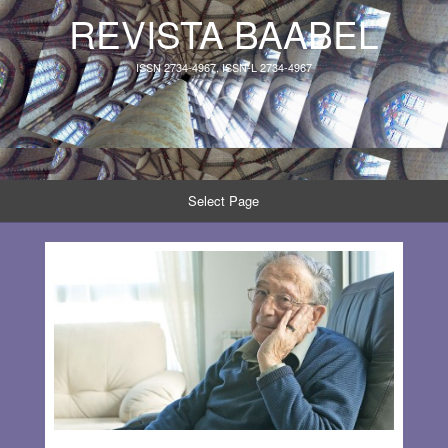
REVISTA BAABEL
ISSN 2734-4967, ISSN-L 2734-4967
Select Page