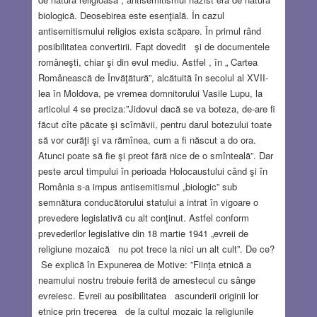
biologică. Deosebirea este esenţială. În cazul
antisemitismului religios exista scăpare. În primul rând
posibilitatea convertirii. Fapt dovedit şi de documentele
româneşti, chiar şi din evul mediu. Astfel , în „ Cartea
Românească de Învăţătură”, alcătuită în secolul al XVII-
lea în Moldova, pe vremea domnitorului Vasile Lupu, la
articolul 4 se preciza:”Jidovul dacă se va boteza, de-are fi
făcut cîte păcate şi scîrnăvii, pentru darul botezului toate
să vor curăţi şi va rămînea, cum a fi născut a do ora.
Atunci poate să fie şi preot fără nice de o smînteală”. Dar
peste arcul timpului în perioada Holocaustului când şi în
România s-a impus antisemitismul „biologic” sub
semnătura conducătorului statului a intrat în vigoare o
prevedere legislativă cu alt conţinut. Astfel conform
prevederilor legislative din 18 martie 1941 „evreii de
religiune mozaică nu pot trece la nici un alt cult”. De ce?
Se explică în Expunerea de Motive: ”Fiinţa etnică a
neamului nostru trebuie ferită de amestecul cu sânge
evreiesc. Evreii au posibilitatea ascunderii originii lor
etnice prin trecerea de la cultul mozaic la religiunile