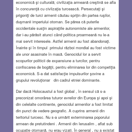
economică şi culturală; civilizaţia armeană creştină se afla
în concurenţă cu civlizaţia turcească. Persecutaţi şi
prigoniţi de turci armenii căutau sprijin din partea ruşilor,
duşmanii imperiului otoman. Se părea că puterile
occidentale susţin aspiraţiile autonomiste ale armenilor,
dar i-au părăsit atunci când politica proarmeană nu le-a
mai servit interesele. Astfel armenii au fost abandonaţi.
Înainte şi în timpul primului război mondial au fost victime
ale unor asasinate în masă. Genocidul lor a servit
scopurilor politicii de expansiune a turcilor, pentru
confiscarea de bogăţii, pentru eliminarea lor din competiţia
economică. S-a dat satisfacţie impulsurilor şovine a
grupului revoluţionar din cadrul etniei dominante.
Dar dacă Holocaustul a fost global , în sensul că s-a
preconizat omorârea tuturor evreilor din Europa şi apoi şi
din celelalte continente, genocidul armenilor a fost limitat
din punct de vedere geografic. A cuprins armenii din
teritoriul turcesc. Nu s-a urmărit exterminarea poporului
armean de pretutindeni . Armenii din Ierusalim , aflat sub
ocupaţie otomană, nu erau vizati. În general , nu a existat