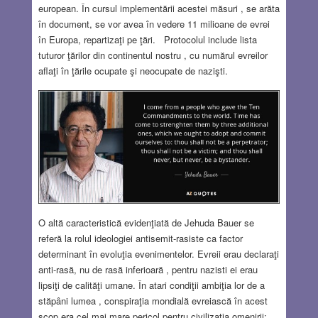
european. În cursul implementării acestei măsuri , se arăta
în document, se vor avea în vedere 11 milioane de evrei
în Europa, repartizaţi pe ţări. Protocolul include lista
tuturor ţărilor din continentul nostru , cu numărul evreilor
aflaţi în ţările ocupate şi neocupate de nazişti.
O altă caracteristică evidenţiată de Jehuda Bauer se
referă la rolul ideologiei antisemit-rasiste ca factor
determinant în evoluţia evenimentelor. Evreii erau declaraţi
anti-rasă, nu de rasă inferioară , pentru nazisti ei erau
lipsiţi de calităţi umane. În atari condiţii ambiţia lor de a
stăpâni lumea , conspiraţia mondială evreiască în acest
scop era cel mai mare pericol pentru civilizaţia omenirii;