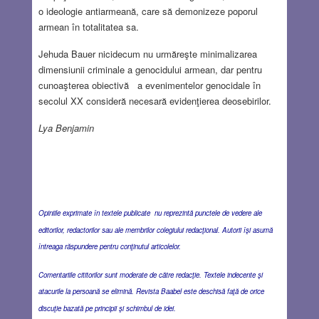
o ideologie antiarmeană, care să demonizeze poporul
armean în totalitatea sa.
Jehuda Bauer nicidecum nu urmăreşte minimalizarea
dimensiunii criminale a genocidului armean, dar pentru
cunoaşterea obiectivă a evenimentelor genocidale în
secolul XX consideră necesară evidenţierea deosebirilor.
Lya Benjamin
Opiniile exprimate în textele publicate nu reprezintă punctele de vedere ale
editorilor, redactorilor sau ale membrilor colegiului redacţional. Autorii îşi asumă
întreaga răspundere pentru conţinutul articolelor.
Comentariile cititorilor sunt moderate de către redacţie. Textele indecente şi
atacurile la persoană se elimină. Revista Baabel este deschisă faţă de orice
discuţie bazată pe principii şi schimbul de idei.