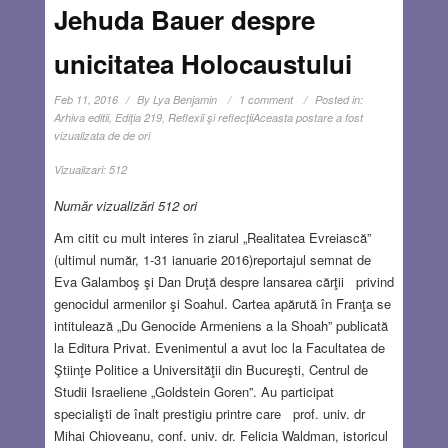
Jehuda Bauer despre
unicitatea Holocaustului
Feb 11, 2016
By
Lya Benjamin
1 comment
Posted in:
Arhiva editii
,
Ediţia 219
,
Reflexii şi reflecţii
Aceasta postare a fost
vizualizata de de ori
Vizualizari:
512
Număr vizualizări 512 ori
Am citit cu mult interes în ziarul „Realitatea Evreiască”
(ultimul număr, 1-31 ianuarie 2016)reportajul semnat de
Eva Galamboş şi Dan Druţă despre lansarea cărţii privind
genocidul armenilor şi Soahul. Cartea apărută în Franţa se
intitulează „Du Genocide Armeniens a la Shoah” publicată
la Editura Privat. Evenimentul a avut loc la Facultatea de
Ştiinţe Politice a Universităţii din Bucureşti, Centrul de
Studii Israeliene „Goldstein Goren”. Au participat
specialişti de înalt prestigiu printre care prof. univ. dr
Mihai Chioveanu, conf. univ. dr. Felicia Waldman, istoricul