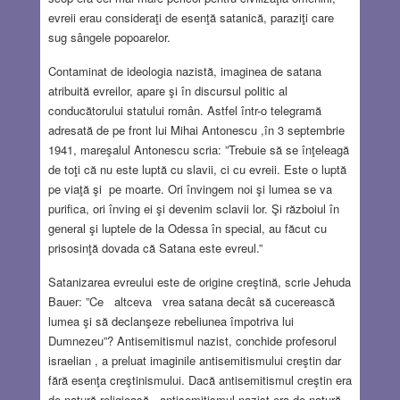
evreii erau consideraţi de esenţă satanică, paraziţi care
sug sângele popoarelor.
Contaminat de ideologia nazistă, imaginea de satana
atribuită evreilor, apare şi în discursul politic al
conducătorului statului român. Astfel într-o telegramă
adresată de pe front lui Mihai Antonescu ,în 3 septembrie
1941, mareşalul Antonescu scria: ”Trebuie să se înţeleagă
de toţi că nu este luptă cu slavii, ci cu evreii. Este o luptă
pe viaţă şi pe moarte. Ori învingem noi şi lumea se va
purifica, ori înving ei şi devenim sclavii lor. Şi războiul în
general şi luptele de la Odessa în special, au făcut cu
prisosinţă dovada că Satana este evreul.”
Satanizarea evreului este de origine creştină, scrie Jehuda
Bauer: ”Ce altceva vrea satana decât să cucerească
lumea şi să declanşeze rebeliunea împotriva lui
Dumnezeu”? Antisemitismul nazist, conchide profesorul
israelian , a preluat imaginile antisemitismului creştin dar
fără esenţa creştinismului. Dacă antisemitismul creştin era
de natură religioasă , antisemitismul nazist era de natură