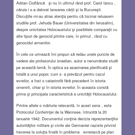
Adrian Cioflâncă şi nu în ultimul rând prof. Carol Iancu ,
căruia i s-a datorat lansarea cărţii şi la Bucureşti.
Discuţiile mi-au atras atenţia pentru că tocmai reluasem
studiile prof. Jehuda Bauer (Universitatea din Ierusalim),
despre unicitatea Holocaustului şi posibilele comparaţii cu
alte tipuri de genocid printre care, în primul , rând cu
genocidul armenilor.
În cele ce urmează îmi propun să redau unele puncte de
vedere ale profesorului israelian, autor a nenumărate studii
pe această temă. În optica sa asasinarea planificată şi
totală a unui popor, cum s- a prevăzut pentru cazul
evreilor, a fost o catastrofă fără precedent în istoria
omenirii, chiar şi în istoria evreilor. În aceasta constă
prima şi principala caracteristică a unicităţii Holocaustului.
Printre altele o mărturie relevantă, în acest sens , este
Protocolul Conferinţei de la Wannsee, întrunită la 20
ianuarie 1942. Documentul conţine decizia reprezentanţilor
autorităţilor militare şi civile ale Germaniei naziste privind
trecerea la soluţia finală în problema evreiască pe plan