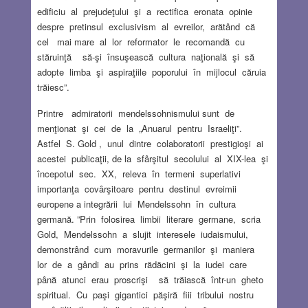
edificiu al prejudeţului şi a rectifica eronata opinie
despre pretinsul exclusivism al evreilor, arătând că
cel mai mare al lor reformator le recomandă cu
stăruinţă să-şi însuşească cultura naţională şi să
adopte limba şi aspiraţiile poporului în mijlocul căruia
trăiesc”.
Printre admiratorii mendelssohnismului sunt de
menţionat şi cei de la „Anuarul pentru Israeliţi”.
Astfel S. Gold , unul dintre colaboratorii prestigioşi ai
acestei publicaţii, de la sfârşitul secolului al XIX-lea şi
începotul sec. XX, releva în termeni superlativi
importanţa covârşitoare pentru destinul evreimii
europene a integrării lui Mendelssohn în cultura
germană. ”Prin folosirea limbii literare germane, scria
Gold, Mendelssohn a slujit interesele iudaismului,
demonstrând cum moravurile germanilor şi maniera
lor de a gândi au prins rădăcini şi la iudei care
până atunci erau proscrişi să trăiască într-un gheto
spiritual. Cu paşi gigantici păşiră fiii tribului nostru