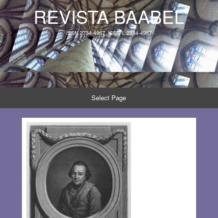
REVISTA BAABEL
ISSN 2734-4967, ISSN-L 2734-4967
Select Page