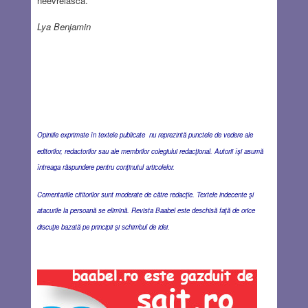
neevreiască.
Lya Benjamin
Opiniile exprimate în textele publicate nu reprezintă punctele de vedere ale
editorilor, redactorilor sau ale membrilor colegiului redacţional. Autorii îşi asumă
întreaga răspundere pentru conţinutul articolelor.
Comentariile cititorilor sunt moderate de către redacţie. Textele indecente şi
atacurile la persoană se elimină. Revista Baabel este deschisă faţă de orice
discuţie bazată pe principii şi schimbul de idei.