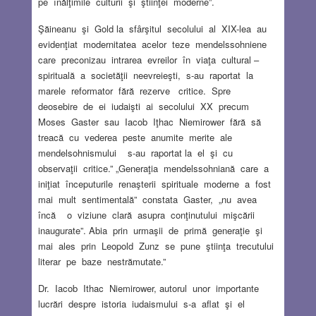
pe înălţimile culturii şi ştiinţei moderne”.
Şăineanu şi Gold la sfârşitul secolului al XIX-lea au
evidenţiat modernitatea acelor teze mendelssohniene
care preconizau intrarea evreilor în viaţa cultural –
spirituală a societăţii neevreieşti, s-au raportat la
marele reformator fără rezerve critice. Spre
deosebire de ei iudaişti ai secolului XX precum
Moses Gaster sau Iacob Iţhac Niemirower fără să
treacă cu vederea peste anumite merite ale
mendelsohnismului s-au raportat la el şi cu
observaţii critice.” „Generaţia mendelssohniană care a
iniţiat începuturile renaşterii spirituale moderne a fost
mai mult sentimentală” constata Gaster, „nu avea
încă o viziune clară asupra conţinutului mişcării
inaugurate”. Abia prin urmaşii de primă generaţie şi
mai ales prin Leopold Zunz se pune ştiinţa trecutului
literar pe baze nestrămutate.”
Dr. Iacob Ithac Niemirower, autorul unor importante
lucrări despre istoria iudaismului s-a aflat şi el