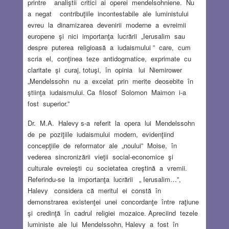
printre analiştii critici ai operei mendelsohniene. Nu
a negat contribuţiile incontestabile ale luministului
evreu la dinamizarea devenirii moderne a evreimii
europene şi nici importanţa lucrării „Ierusalim sau
despre puterea religioasă a iudaismului ” care, cum
scria el, conţinea teze antidogmatice, exprimate cu
claritate şi curaj, totuşi, în opinia lui Niemirower
„Mendelssohn nu a excelat prin merite deosebite în
ştiinţa iudaismului. Ca filosof Solomon Maimon i-a
fost superior.”
Dr. M.A. Halevy s-a referit la opera lui Mendelssohn
de pe poziţiile iudaismului modern, evidenţiind
concepţiile de reformator ale „noului” Moise, în
vederea sincronizării vieţii social-economice şi
culturale evreieşti cu societatea creştină a vremii.
Referindu-se la importanţa lucrării „ Ierusalim…”,
Halevy considera că meritul ei constă în
demonstrarea existenţei unei concordanţe între raţiune
şi credinţă în cadrul religiei mozaice. Apreciind tezele
luministe ale lui Mendelssohn, Halevy a fost în