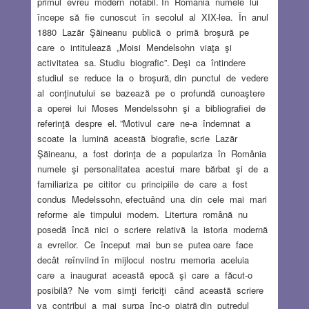
primul evreu modern notabil. În România numele lui
începe să fie cunoscut în secolul al XIX-lea. În anul
1880 Lazăr Şăineanu publică o primă broşură pe
care o intitulează „Moisi Mendelsohn viaţa şi
activitatea sa. Studiu biografic”. Deşi ca întindere
studiul se reduce la o broşură, din punctul de vedere
al conţinutului se bazează pe o profundă cunoaştere
a operei lui Moses Mendelssohn şi a bibliografiei de
referinţă despre el. ”Motivul care ne-a îndemnat a
scoate la lumină această biografie, scrie Lazăr
Şăineanu, a fost dorinţa de a populariza în România
numele şi personalitatea acestui mare bărbat şi de a
familiariza pe cititor cu principiile de care a fost
condus Medelssohn, efectuând una din cele mai mari
reforme ale timpului modern. Litertura română nu
posedă încă nici o scriere relativă la istoria modernă
a evreilor. Ce început mai bun se putea oare face
decât reînviind în mijlocul nostru memoria aceluia
care a inaugurat această epocă şi care a făcut-o
posibilă? Ne vom simţi fericiţi când această scriere
va contribui a mai surpa înc-o piatră din putredul