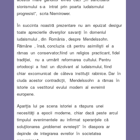
sionismului s-a intrat prin poarta iudaismului
progresist”, scria Niemirower.
În succinta noastră prezentare nu am epuizat desigur
toate aprecierile diverşilor savanţi în domeniul
iudaismului , din România , despre Mendelssohn.
Rămâne , însă, concluzia că pentru asimilişti el a
rămas un conservator,fiind un religios practicant, fidel
tradiţiei, nu a urmărit reformarea cultului. Pentru
ortodocşi a fost un dizolvant al iudaismului, fiind
chiar excomunicat de câteva instituţii rabinice. Dar în
ciuda acestor contradicţii, Mendelssohn a rămas în
istorie ca vestitorul evului modern al evreimii
europene.
Apariţia lui pe scena istoriei a răspuns unei
necesităţi a epocii moderne, chiar dacă peste arcul
timpului evenimentele au infirmat speranţele că
soluţiionarea „problemei evreieşti” în diaspora ar
depinde de integrarea evreilor în societatea