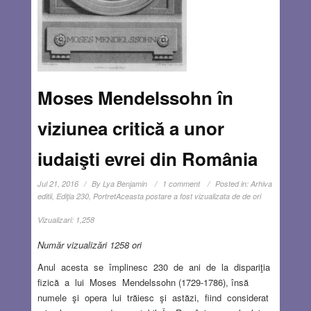
Moses Mendelssohn în
viziunea critică a unor
iudaişti evrei din România
Jul 21, 2016
By
Lya Benjamin
1 comment
Posted in:
Arhiva
editii
,
Ediţia 230
,
Portret
Aceasta postare a fost vizualizata de de ori
Vizualizari:
1,258
Număr vizualizări 1258 ori
Anul acesta se împlinesc 230 de ani de la dispariţia
fizică a lui Moses Mendelssohn (1729-1786), însă
numele şi opera lui trăiesc şi astăzi, fiind considerat