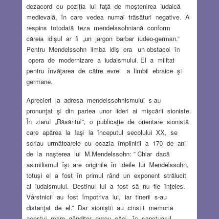
dezacord cu poziţia lui faţă de moştenirea iudaică
medievală, în care vedea numai trăsături negative. A
respins totodată teza mendelssohniană conform
căreia idişul ar fi „un jargon barbar iudeo-german.”
Pentru Mendelssohn limba idiş era un obstacol în
opera de modernizare a iudaismului. El a militat
pentru învăţarea de către evrei a limbii ebraice şi
germane.
Aprecieri la adresa mendelssohnismului s-au
pronunţat şi din partea unor lideri ai mişcării sioniste.
În ziarul „Răsăritul”, o publicaţie de orientare sionistă
care apărea la Iaşi la începutul secolului XX, se
scriau următoarele cu ocazia împlinirii a 170 de ani
de la naşterea lui M.Mendelssohn: ” Chiar dacă
asimilismul îşi are originile în ideile lui Mendelssohn,
totuşi el a fost în primul rând un exponent strălucit
al iudaismului. Destinul lui a fost să nu fie înţeles.
Vârstnicii au fost împotriva lui, iar tinerii s-au
distanţat de el.” Dar sioniştii au cinstit memoria
acestui mare gânditor evreu căci „în sanctuarul