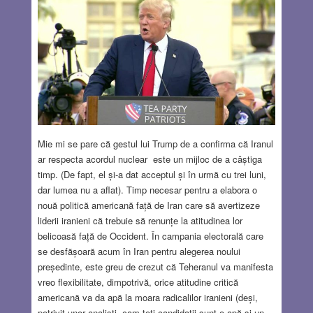
Mie mi se pare că gestul lui Trump de a confirma că Iranul
ar respecta acordul nuclear este un mijloc de a câștiga
timp. (De fapt, el și-a dat acceptul și în urmă cu trei luni,
dar lumea nu a aflat). Timp necesar pentru a elabora o
nouă politică americană față de Iran care să avertizeze
liderii iranieni că trebuie să renunțe la atitudinea lor
belicoasă față de Occident. În campania electorală care
se desfășoară acum în Iran pentru alegerea noului
președinte, este greu de crezut că Teheranul va manifesta
vreo flexibilitate, dimpotrivă, orice atitudine critică
americană va da apă la moara radicalilor iranieni (deși,
potrivit unor analiști, cam toți candidații sunt o apă și-un