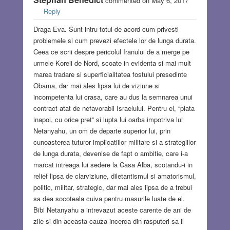
commented on May 6, 2017
Reply
Draga Eva. Sunt intru totul de acord cum privesti
problemele si cum prevezi efectele lor de lunga durata.
Ceea ce scrii despre pericolul Iranului de a merge pe
urmele Koreii de Nord, scoate in evidenta si mai mult
marea tradare si superficialitatea fostului presedinte
Obama, dar mai ales lipsa lui de viziune si
incompetenta lui crasa, care au dus la semnarea unui
contract atat de nefavorabil Israelului. Pentru el, “plata
inapoi, cu orice pret” si lupta lui oarba impotriva lui
Netanyahu, un om de departe superior lui, prin
cunoasterea tuturor implicatiilor militare si a strategiilor
de lunga durata, devenise de fapt o ambitie, care i-a
marcat intreaga lui sedere la Casa Alba, scotandu-i in
relief lipsa de clarviziune, diletantismul si amatorismul,
politic, militar, strategic, dar mai ales lipsa de a trebui
sa dea socoteala cuiva pentru masurile luate de el.
Bibi Netanyahu a intrevazut aceste carente de ani de
zile si din aceasta cauza incerca din rasputeri sa il