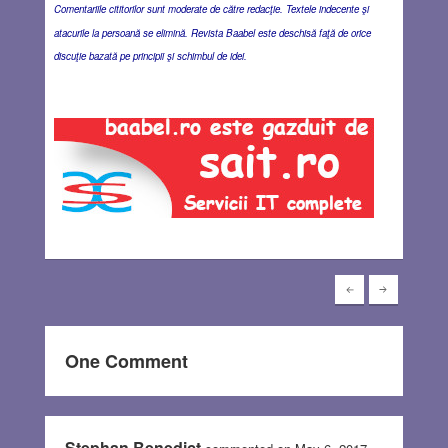
Comentariile cititorilor sunt moderate de către redacţie. Textele indecente şi
atacurile la persoană se elimină. Revista Baabel este deschisă faţă de orice
discuţie bazată pe principii şi schimbul de idei.
One Comment
Stephan Benedict