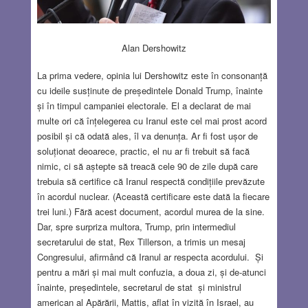
Alan Dershowitz
La prima vedere, opinia lui Dershowitz este în consonanță
cu ideile susținute de președintele Donald Trump, înainte
și în timpul campaniei electorale. El a declarat de mai
multe ori că înțelegerea cu Iranul este cel mai prost acord
posibil și că odată ales, îl va denunța. Ar fi fost ușor de
soluționat deoarece, practic, el nu ar fi trebuit să facă
nimic, ci să aștepte să treacă cele 90 de zile după care
trebuia să certifice că Iranul respectă condițiile prevăzute
în acordul nuclear. (Această certificare este dată la fiecare
trei luni.) Fără acest document, acordul murea de la sine.
Dar, spre surpriza multora, Trump, prin intermediul
secretarului de stat, Rex Tillerson, a trimis un mesaj
Congresului, afirmând că Iranul ar respecta acordului. Și
pentru a mări și mai mult confuzia, a doua zi, și de-atunci
înainte, președintele, secretarul de stat și ministrul
american al Apărării, Mattis, aflat în vizită în Israel, au