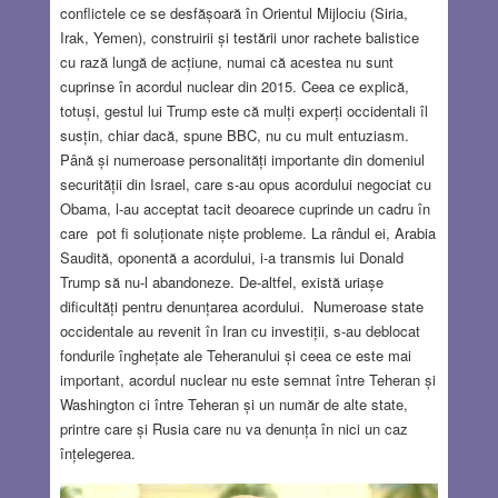
conflictele ce se desfășoară în Orientul Mijlociu (Siria,
Irak, Yemen), construirii și testării unor rachete balistice
cu rază lungă de acțiune, numai că acestea nu sunt
cuprinse în acordul nuclear din 2015. Ceea ce explică,
totuși, gestul lui Trump este că mulți experți occidentali îl
susțin, chiar dacă, spune BBC, nu cu mult entuziasm.
Până și numeroase personalități importante din domeniul
securității din Israel, care s-au opus acordului negociat cu
Obama, l-au acceptat tacit deoarece cuprinde un cadru în
care pot fi soluționate niște probleme. La rândul ei, Arabia
Saudită, oponentă a acordului, i-a transmis lui Donald
Trump să nu-l abandoneze. De-altfel, există uriașe
dificultăți pentru denunțarea acordului. Numeroase state
occidentale au revenit în Iran cu investiții, s-au deblocat
fondurile înghețate ale Teheranului și ceea ce este mai
important, acordul nuclear nu este semnat între Teheran și
Washington ci între Teheran și un număr de alte state,
printre care și Rusia care nu va denunța în nici un caz
înțelegerea.