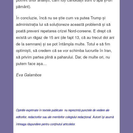
pământ).
În concluzie, încă nu se știe cum va putea Trump și
administrația lui să soluționeze această problemă și să
poată preveni repetarea crizei Nord-coreene. E drept că
există un răgaz de 15 ani (de fapt 13, că au trecut doi ani
de la semnare) și se pot întâmpla multe. Totul e să fim
optimiști, să credem că se vor schimba lucrurile în Iran,
să privim partea plină a paharului. Dar, de multe ori, nu
putem face așa…
Eva Galambos
Opiniile exprimate în textele publicate nu reprezintă punctele de vedere ale
editorilor, redactorilor sau ale membrilor colegiului redacţional. Autorii îşi asumă
întreaga răspundere pentru conţinutul articolelor.