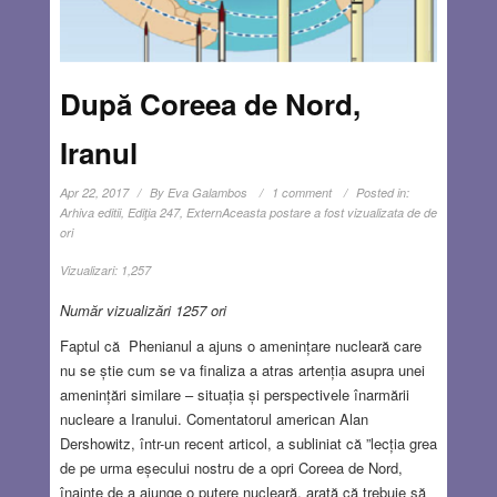
După Coreea de Nord,
Iranul
Apr 22, 2017
By
Eva Galambos
1 comment
Posted in:
Arhiva editii
,
Ediţia 247
,
Extern
Aceasta postare a fost vizualizata de de
ori
Vizualizari:
1,257
Număr vizualizări 1257 ori
Faptul că Phenianul a ajuns o amenințare nucleară care
nu se știe cum se va finaliza a atras artenția asupra unei
amenințări similare – situația și perspectivele înarmării
nucleare a Iranului. Comentatorul american Alan
Dershowitz, într-un recent articol, a subliniat că ”lecția grea
de pe urma eșecului nostru de a opri Coreea de Nord,
înainte de a ajunge o putere nucleară, arată că trebuie să