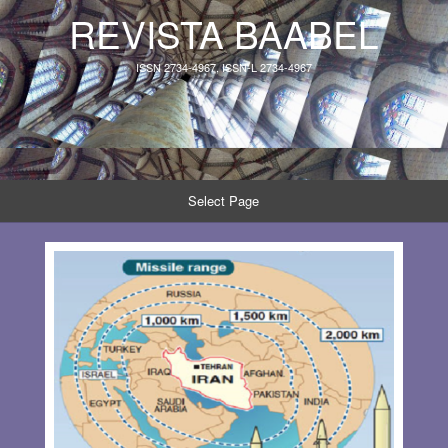
REVISTA BAABEL
ISSN 2734-4967, ISSN-L 2734-4967
Select Page