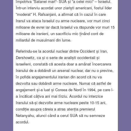
împotriva ”Satanei mari”- SUA și ”a celei mici” – Israelul.
Într-un interviu acordat unor ziariști americani, fostul lider
”moderat” H. Rafsanjani, a afirmat că în cazul în care
Iranul va ataca Israelul cu arme nucleare, vor muri cinci
milioane de evrei iar dacă Israelul va răspunde vor muri 15
milioane de iranieni, un sacrificiu mic ținând cont de
miliardul de musulmani din lume.
Referindu-se la acordul nuclear dintre Occident și Iran,
Dershowitz, ca și o serie de analiști occidentali și
israelieni, constată că acesta doar a amânat încercarera
Iranului de a dobândi un arsenal nuclear, dar nu o previne,
în pofida angajamentului iranian din acord că nu va
dezvolta sau dobândi arme nucleare. Numai că astfel de
angajament și-a luat și Coreea de Nord în 1994, pe care l-
a încălcat câțiva ani mai tîrziu. Acordul nu interzice
Iranului să-și dezvolte arme nucleare peste 10-15 ani,
condiție asupra căreia a atras atenția premierul
Netanyahu, atunci când a cerut SUA să nu semneze
acordul.