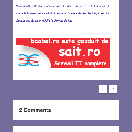
Comentariile cititorilor sunt moderate de către redacţie. Textele indecente şi
atacurile la persoană se elimină. Revista Baabel este deschisă faţă de orice
discuţie bazată pe principii şi schimbul de idei.
2 Comments