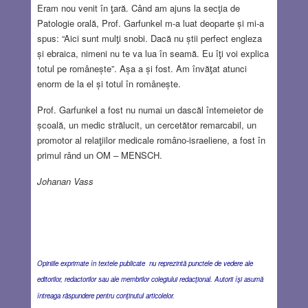
Eram nou venit în ƫară. Când am ajuns la secƫia de
Patologie orală, Prof. Garfunkel m-a luat deoparte și mi-a
spus: “Aici sunt mulƫi snobi. Dacă nu știi perfect engleza
și ebraica, nimeni nu te va lua în seamă. Eu îƫi voi explica
totul pe românește”. Așa a și fost. Am învăƫat atunci
enorm de la el și totul în românește.
Prof. Garfunkel a fost nu numai un dascăl întemeietor de
școală, un medic strălucit, un cercetător remarcabil, un
promotor al relaƫiilor medicale româno-israeliene, a fost în
primul rând un OM – MENSCH.
Johanan Vass
Opiniile exprimate în textele publicate nu reprezintă punctele de vedere ale
editorilor, redactorilor sau ale membrilor colegiului redacţional. Autorii îşi asumă
întreaga răspundere pentru conţinutul articolelor.