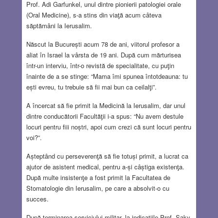
Prof. Adi Garfunkel, unul dintre pionierii patologiei orale
(Oral Medicine), s-a stins din viaƫă acum câteva
săptămâni la Ierusalim.
Născut la București acum 78 de ani, viitorul profesor a
aliat în Israel la vârsta de 19 ani. După cum mărturisea
într-un interviu, într-o revistă de specialitate, cu puƫin
înainte de a se stinge: “Mama îmi spunea întotdeauna: tu
ești evreu, tu trebuie să fii mai bun ca ceilalƫi”.
A încercat să fie primit la Medicină la Ierusalim, dar unul
dintre conducătorii Facultăƫii i-a spus: “Nu avem destule
locuri pentru fiii noștri, apoi cum crezi că sunt locuri pentru
voi?”.
Așteptând cu perseverenƫă să fie totuși primit, a lucrat ca
ajutor de asistent medical, pentru a-și câștiga existenƫa.
După multe insistenƫe a fost primit la Facultatea de
Stomatologie din Ierusalim, pe care a absolvit-o cu
succes.
După terminarea serviciului militar, la indicaƫiile Prof. Şaky,