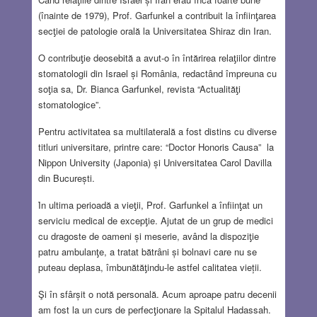
(înainte de 1979), Prof. Garfunkel a contribuit la înfiinƫarea
secƫiei de patologie orală la Universitatea Shiraz din Iran.
O contribuƫie deosebită a avut-o în întărirea relaƫiilor dintre
stomatologii din Israel și România, redactând împreuna cu
soƫia sa, Dr. Bianca Garfunkel, revista “Actualităƫi
stomatologice”.
Pentru activitatea sa multilaterală a fost distins cu diverse
titluri universitare, printre care: “Doctor Honoris Causa” la
Nippon University (Japonia) și Universitatea Carol Davilla
din București.
Ȋn ultima perioadă a vieƫii, Prof. Garfunkel a înfiinƫat un
serviciu medical de excepƫie. Ajutat de un grup de medici
cu dragoste de oameni și meserie, având la dispoziƫie
patru ambulanƫe, a tratat bătrâni și bolnavi care nu se
puteau deplasa, îmbunătăƫindu-le astfel calitatea vieții.
Şi în sfârșit o notă personală. Acum aproape patru decenii
am fost la un curs de perfecƫionare la Spitalul Hadassah.