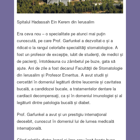
Spitalul Hadassah Ein Kerem din Ierusalim
Era ceva nou – o specialitate pe atunci mai puƫin
cunoscută, pe care Prof. Garfunkel a dezvoltat-o și a
ridicat-o la rangul celorlalte specialităƫi stomatologice. A
fost un profesor de excepƫie, iubit de studenƫi, de medici și
de pacienƫi, întotdeauna cu zâmbetul pe buze, gata să
ajute. Ani de zile a fost decanul Facultăƫii de Stomatologie
din Ierusalim și Profesor Emeritus. A avut studii și
cercetări în domeniul legăturii dintre leucemie și cavitatea
bucală, a candidozei bucale, a tratamentelor dentare la
cardiacii decompensaƫi, ca și în domeniul imunologiei și al
legăturii dintre patologia bucală și diabet.
Prof. Garfunkel a avut și un prestigiu internaƫional
deosebit, cunoscut în domeniul lui de lumea medicală
internaƫională.
Când relaƫiile dintre Israel și Iran erau încă foarte bune