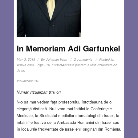
In Memoriam Adi Garfunkel
May 3, 2018
By
Johanan Vass
2 comments
Posted in:
Arhiva editii
,
Ediţia 270
,
Portret
Aceasta postare a fost vizualizata de
de ori
Vizualizari:
816
Număr vizualizări 816 ori
N-o să mai vedem faƫa profesorului, întotdeauna de o
eleganƫă distinsă. Nu-l vom mai întâlni la Conferinƫele
Medicale, la Sindicatul medicilor stomatologi din Israel, la
întâlnirile festive de la Ambasada României din Israel sau
în localurile frecventate de israelienii originari din România.