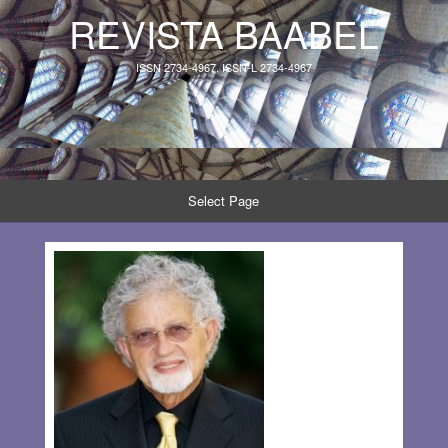
REVISTA BAABEL
ISSN 2734-4967, ISSN-L 2734-4967
Select Page