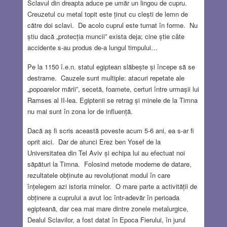
Sclavul din dreapta aduce pe umăr un lingou de cupru.
Creuzetul cu metal topit este ținut cu clești de lemn de
către doi sclavi. De acolo cuprul este turnat în forme. Nu
știu dacă „protecția muncii” exista deja; cine știe câte
accidente s-au produs de-a lungul timpului…
Pe la 1150 î.e.n. statul egiptean slăbește și începe să se
destrame. Cauzele sunt multiple: atacuri repetate ale
„popoarelor mării”, secetă, foamete, certuri între urmașii lui
Ramses al II-lea. Egiptenii se retrag și minele de la Timna
nu mai sunt în zona lor de influență.
Dacă aș fi scris această poveste acum 5-6 ani, ea s-ar fi
oprit aici. Dar de atunci Erez ben Yosef de la
Universitatea din Tel Aviv și echipa lui au efectuat noi
săpături la Timna. Folosind metode moderne de datare,
rezultatele obținute au revoluționat modul în care
înțelegem azi istoria minelor. O mare parte a activității de
obținere a cuprului a avut loc într-adevăr în perioada
egipteană, dar cea mai mare dintre zonele metalurgice,
Dealul Sclavilor, a fost datat în Epoca Fierului, în jurul