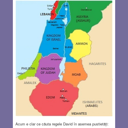
Acum e clar ce căuta regele David în asemea pustietăți: