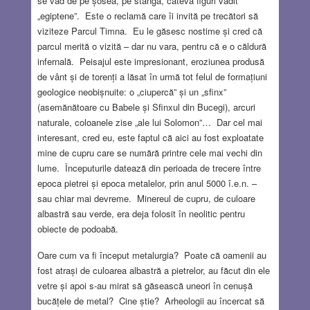
se văd de pe șosea, pe stânga, câteva figuri vădit
„egiptene”. Este o reclamă care îi invită pe trecători să
viziteze Parcul Timna. Eu le găsesc nostime și cred că
parcul merită o vizită – dar nu vara, pentru că e o căldură
infernală. Peisajul este impresionant, eroziunea produsă
de vânt și de torenți a lăsat în urmă tot felul de formațiuni
geologice neobișnuite: o „ciupercă” și un „sfinx”
(asemănătoare cu Babele și Sfinxul din Bucegi), arcuri
naturale, coloanele zise „ale lui Solomon”… Dar cel mai
interesant, cred eu, este faptul că aici au fost exploatate
mine de cupru care se numără printre cele mai vechi din
lume. Începuturile datează din perioada de trecere între
epoca pietrei și epoca metalelor, prin anul 5000 î.e.n. –
sau chiar mai devreme. Minereul de cupru, de culoare
albastră sau verde, era deja folosit în neolitic pentru
obiecte de podoabă.
Oare cum va fi început metalurgia? Poate că oamenii au
fost atrași de culoarea albastră a pietrelor, au făcut din ele
vetre și apoi s-au mirat să găsească uneori în cenușă
bucățele de metal? Cine știe? Arheologii au încercat să