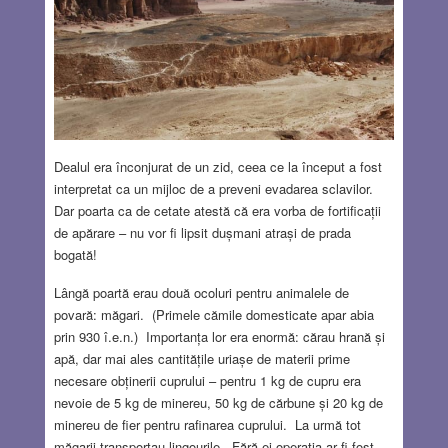
Dealul era înconjurat de un zid, ceea ce la început a fost
interpretat ca un mijloc de a preveni evadarea sclavilor.
Dar poarta ca de cetate atestă că era vorba de fortificații
de apărare – nu vor fi lipsit dușmani atrași de prada
bogată!
Lângă poartă erau două ocoluri pentru animalele de
povară: măgari. (Primele cămile domesticate apar abia
prin 930 î.e.n.) Importanța lor era enormă: cărau hrană și
apă, dar mai ales cantitățile uriașe de materii prime
necesare obținerii cuprului – pentru 1 kg de cupru era
nevoie de 5 kg de minereu, 50 kg de cărbune și 20 kg de
minereu de fier pentru rafinarea cuprului. La urmă tot
măgarii transportau lingourile. Fără ei operația ar fi fost