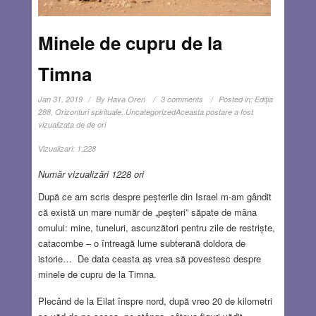
Minele de cupru de la
Timna
Jan 31, 2019
By
Hava Oren
3 comments
Posted in:
Ediţia
288
,
Orizonturi spirituale
,
Uncategorized
Aceasta postare a fost
vizualizata de de ori
Vizualizari:
1,228
Număr vizualizări 1228 ori
După ce am scris despre peșterile din Israel m-am gândit
că există un mare număr de „peșteri” săpate de mâna
omului: mine, tuneluri, ascunzători pentru zile de restriște,
catacombe – o întreagă lume subterană doldora de
istorie… De data ceasta aș vrea să povestesc despre
minele de cupru de la Timna.
Plecând de la Eilat înspre nord, după vreo 20 de kilometri