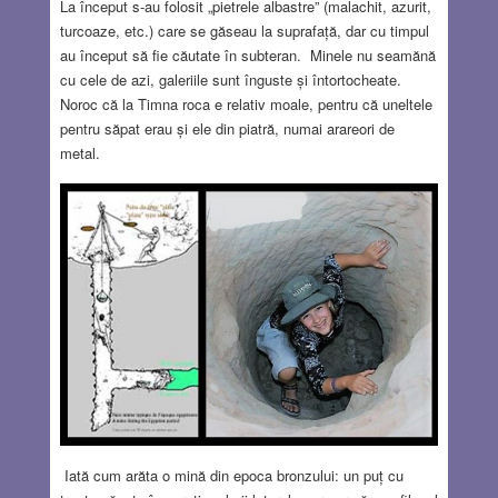
La început s-au folosit „pietrele albastre” (malachit, azurit,
turcoaze, etc.) care se găseau la suprafață, dar cu timpul
au început să fie căutate în subteran. Minele nu seamănă
cu cele de azi, galeriile sunt înguste și întortocheate.
Noroc că la Timna roca e relativ moale, pentru că uneltele
pentru săpat erau și ele din piatră, numai arareori de
metal.
Iată cum arăta o mină din epoca bronzului: un puț cu