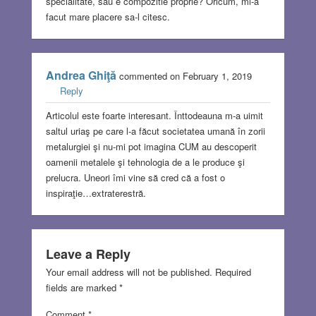
specialitate, sau e compozitie proprie? Oricum, mi-a
facut mare placere sa-l citesc.
Andrea Ghiţă
commented on February 1, 2019
Reply
Articolul este foarte interesant. Înttodeauna m-a uimit
saltul uriaş pe care l-a făcut societatea umană în zorii
metalurgiei şi nu-mi pot imagina CUM au descoperit
oamenii metalele şi tehnologia de a le produce şi
prelucra. Uneori îmi vine să cred că a fost o
inspiraţie…extraterestră.
Leave a Reply
Your email address will not be published.
Required
fields are marked
*
Comment
*