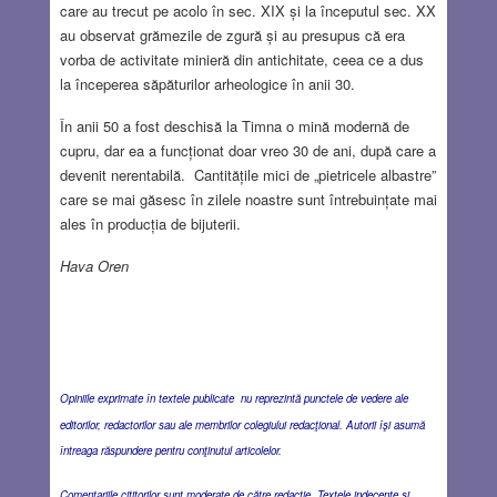
care au trecut pe acolo în sec. XIX și la începutul sec. XX
au observat grămezile de zgură și au presupus că era
vorba de activitate minieră din antichitate, ceea ce a dus
la începerea săpăturilor arheologice în anii 30.
În anii 50 a fost deschisă la Timna o mină modernă de
cupru, dar ea a funcționat doar vreo 30 de ani, după care a
devenit nerentabilă. Cantitățile mici de „pietricele albastre”
care se mai găsesc în zilele noastre sunt întrebuințate mai
ales în producția de bijuterii.
Hava Oren
Opiniile exprimate în textele publicate nu reprezintă punctele de vedere ale
editorilor, redactorilor sau ale membrilor colegiului redacţional. Autorii îşi asumă
întreaga răspundere pentru conţinutul articolelor.
Comentariile cititorilor sunt moderate de către redacţie. Textele indecente şi