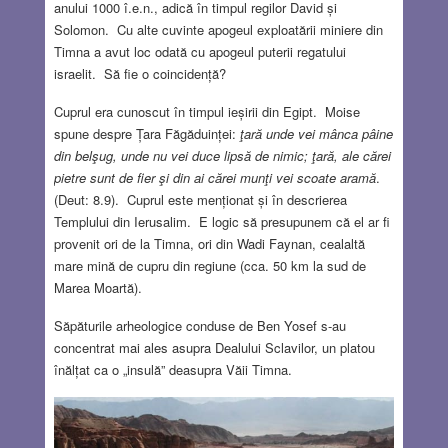
anului 1000 î.e.n., adică în timpul regilor David și
Solomon. Cu alte cuvinte apogeul exploatării miniere din
Timna a avut loc odată cu apogeul puterii regatului
israelit. Să fie o coincidență?
Cuprul era cunoscut în timpul ieșirii din Egipt. Moise
spune despre Țara Făgăduinței:
ţară unde vei mânca pâine
din belşug, unde nu vei duce lipsă de nimic; ţară, ale cărei
pietre sunt de fier şi din ai cărei munţi vei scoate aramă
.
(Deut: 8.9). Cuprul este menționat și în descrierea
Templului din Ierusalim. E logic să presupunem că el ar fi
provenit ori de la Timna, ori din Wadi Faynan, cealaltă
mare mină de cupru din regiune (cca. 50 km la sud de
Marea Moartă).
Săpăturile arheologice conduse de Ben Yosef s-au
concentrat mai ales asupra Dealului Sclavilor, un platou
înălțat ca o „insulă” deasupra Văii Timna.