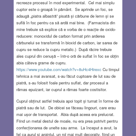
recreeze procesul în mod experimental. Cel mai simplu
cuptor este o groapă în pământ. Se aprinde un foc, se
adaugă „piatra albastră” pisată și cărbune de lemn și se
suflă în foc pentru ca să ardă mai bine. (Farmacista din
mine trebuie să explice că e vorba de o reacție de oxido-
reducere: monoxidul de carbon format prin arderea
cărbunelui se transformă în bioxid de carbon, iar sarea de
cupru se reduce la cupru metalic.) După răcire trebuie
ales cuprul din cenușă – într-o oră de suflat în foc se obțin
abia câteva grame de cupru.
https://www.youtube.com/watch?v=8uHc4Hirexc
Cu timpul
tehnica a mai avansat, s-au făcut cuptoare de lut sau de
piatră, s-au folosit foale pentru suflat, dar procesul a
rămas epuizant, iar cuprul a rămas foarte costisitor.
Cuprul obținut astfel trebuia apoi topit și turnat în forme de
piatră sau de lut. De obicei se făceau lingouri, care erau
mai ușor de transportat. Abia după aceea era prelucrat.
Fiind un metal destul de moale, nu era prea potrivit pentru
confecționarea de unelte sau arme. La început a avut, la
fel ca aurul și argintul, un rol mai mult decorativ, fiind un