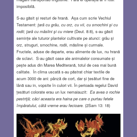
imposibilă.
S-au găsit și resturi de hrană. Așa cum scrie Vechiul
Testament:
ţară cu grâu, cu orz, cu vii, cu smochini şi cu
rodii; ţară cu măslini şi cu miere
(Deut. 8:8), s-au găsit
semințe ale tuturor plantelor cultivate pe atunci: grâu și
orz, struguri, smochine, rodii, măsline și curmale.
Fructele, aduse de departe, erau alimente de lux, nu hrană
de sclavi. S-au găsit oase ale animalelor consumate și
pește adus din Marea Mediterană, totul de cea mai bună
calitate. În clima uscată s-au păstrat chiar textile de
acum 3000 de ani: pânză de cort, dar și țesături fine de
lână sau in, vopsite în culori vii. În perioada regelui David
țesături colorate erau un lux nemaiauzit:
Ea avea o rochie
pestriţă; căci aceasta era haina pe care o purtau fetele
împăratului, câtă vreme erau fecioare.
(2Sam 13: 18)