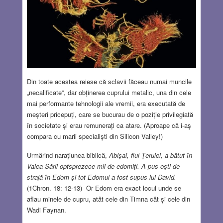
Din toate acestea reiese că sclavii făceau numai muncile
„necalificate”, dar obținerea cuprului metalic, una din cele
mai performante tehnologii ale vremii, era executată de
meșteri pricepuți, care se bucurau de o poziție privilegiată
în societate și erau remunerați ca atare. (Aproape că i-aș
compara cu marii specialiști din Silicon Valley!)
Urmărind narațiunea biblică,
Abişai, fiul Ţeruiei, a bătut în
Valea Sării optsprezece mii de edomiţi. A pus oşti de
strajă în Edom şi tot Edomul a fost supus lui David.
(1Chron. 18: 12-13) Or Edom era exact locul unde se
aflau minele de cupru, atât cele din Timna cât și cele din
Wadi Faynan.