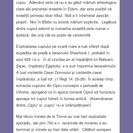
cupru. Adevărul este că nu s-au găsit mărturii arheologice
clare ale prezenței israelite în Edom, dar este posibil că
israeliții primeau doar tribut, fără a fi întemeiat așezări
proprii. Nici în Biblie nu există mărturii explicite. Legătura
dintre cuprul edomit și monarhia israelită este numai o
ipoteză, dar una cât se poate de verosimilă.
Exploatarea cuprului pe scară mare a luat sfârșit după
expediția de pradă a faraonului Sheshonk I, probabil în
anul 925 î.e.n.
În al cincilea an al împărăţirii lui Roboam,
Şişac, împăratul Egiptului, s-a suit împotriva Ierusalimului.
A luat vistieriile Casei Domnului şi vistieriile casei
împăratului, a luat tot
. (1 Regi 14: 25-26) În același timp
extracția cuprului din Cipru cunoaște o perioadă de
înflorire, ajungând ca în epoca romană Ciprul să furnizeze
aproape tot cuprul folosit în lumea antică. (Asemănarea
dintre „Cipru” și „cupru” nu e întâmplătoare!)
Mai târziu minele de la Timna au mai fost exploatate
sporadic, dar prin 700 e.n. rezervele de minereu s-au
terminat și minele au fost date uitării. Călători europeni