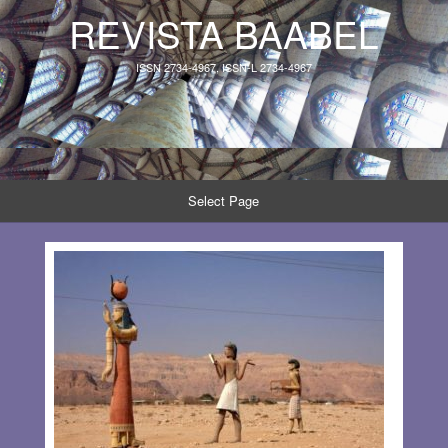
REVISTA BAABEL
ISSN 2734-4967, ISSN-L 2734-4967
Select Page