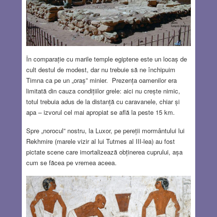
În comparație cu marile temple egiptene este un locaș de
cult destul de modest, dar nu trebuie să ne închipuim
Timna ca pe un „oraș” minier. Prezența oamenilor era
limitată din cauza condițiilor grele: aici nu crește nimic,
totul trebuia adus de la distanță cu caravanele, chiar și
apa – izvorul cel mai apropiat se află la peste 15 km.
Spre „norocul” nostru, la Luxor, pe pereții mormântului lui
Rekhmire (marele vizir al lui Tutmes al III-lea) au fost
pictate scene care imortalizează obținerea cuprului, așa
cum se făcea pe vremea aceea.