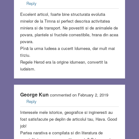
Reply
Excelent articol, foarte bine structurata evolutia
minelor de la Timna si perfect descrisa activitatea
miniera si de transport. Ne povestiti si de animalele de
povara, plantele si fructele comestibile, hrana din acea
povara.
Pînă la urma Iudeea a cucerit Idumeea, dar mult mai
tīrziu.
Regele Herod era la origine idumean, convertit la
iudaism.
George Kun
commented on February 2, 2019
Reply
Interesele mele istorice, geografice si ingineresti au
fost satisfacute pe deplin de articolul tau, Hava. Good
job!
Partea narativa e compilata si din literatura de