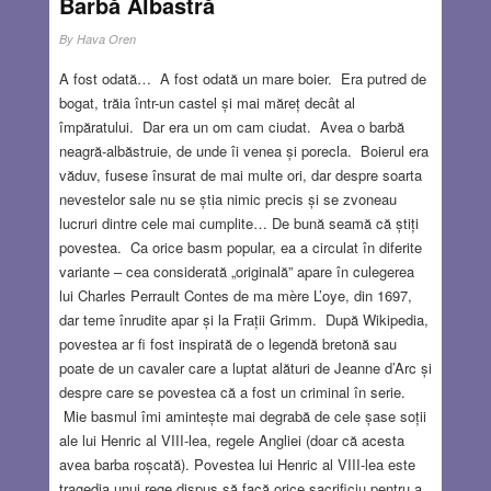
Barbă Albastră
By
Hava Oren
A fost odată… A fost odată un mare boier. Era putred de
bogat, trăia într-un castel și mai măreț decât al
împăratului. Dar era un om cam ciudat. Avea o barbă
neagră-albăstruie, de unde îi venea și porecla. Boierul era
văduv, fusese însurat de mai multe ori, dar despre soarta
nevestelor sale nu se știa nimic precis și se zvoneau
lucruri dintre cele mai cumplite… De bună seamă că știți
povestea. Ca orice basm popular, ea a circulat în diferite
variante – cea considerată „originală” apare în culegerea
lui Charles Perrault Contes de ma mère L’oye, din 1697,
dar teme înrudite apar și la Frații Grimm. După Wikipedia,
povestea ar fi fost inspirată de o legendă bretonă sau
poate de un cavaler care a luptat alături de Jeanne d’Arc și
despre care se povestea că a fost un criminal în serie.
Mie basmul îmi amintește mai degrabă de cele șase soții
ale lui Henric al VIII-lea, regele Angliei (doar că acesta
avea barba roșcată). Povestea lui Henric al VIII-lea este
tragedia unui rege dispus să facă orice sacrificiu pentru a