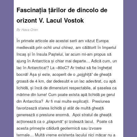
Fascinația țărilor de dincolo de
orizont V. Lacul Vostok
By
Hava Oren
În primele articole ale acestei serii am văzut Europa
medievală prin ochii unui chinez, am călătorit în Imperiul
Incaș și în Insula Paștelui, iar acum mi-am propus să
ajung în Antarctica și chiar mai departe… Adică cum, un
lac în Antarctica!? La –80oC? Ar trebui să fie înghețat
bocnă! Așa și este, acoperit de o „pojghiță” de gheață
groasă de 4 km, dar dedesubt e un lac adevărat, cu apă
lichidă, și încă de dimensiuni respectabile, al șaselea ca
mărime din lume! Cum poate exista apă lichidă pe gerul
din Antarctica? Ar fi mai multe explicații. Presiunea
favorizează starea lichidă și atât de multă gheață
generează o presiune enormă. Apoi stratul de gheață
acționează ca o „plapumă” și izolează lacul. Poate că
acesta primește căldură geotermică sau izvoare
termale… Multă vreme existența lacului nici măcar nu a