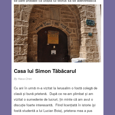
se pare probabil ca utopia lui Morus să se adeverească
vreodată, dar au fost și utopii care s-au realizat, de
exemplu Altneuland (Țara Veche-Nouă) a lui Theodor
Herzl. Statul evreu, care apare în carte ca o utopie,
sărbătorește în zilele acestea 78 de existență – chiar dacă
pe parcurs ne-am confruntat cu foarte multe probleme și
nu totul a mers lin… Dar cel mai ciudat este că unele
lucruri care astăzi ni se par utopice au fost cândva
reale.
Read more…
APR 23, 2026
29 COMMENTS
Casa lui Simon Tăbăcarul
By
Hava Oren
Cu ani în urmă m-a vizitat la Ierusalim o fostă colegă de
clasă și bună prietenă. După ce ne-am plimbat și am
vizitat o sumedenie de lucruri, țin minte că am avut o
discuție foarte interesantă. Fiind licențiată în istorie (și
fostă studentă a lui Lucian Boia), prietena mea a pus