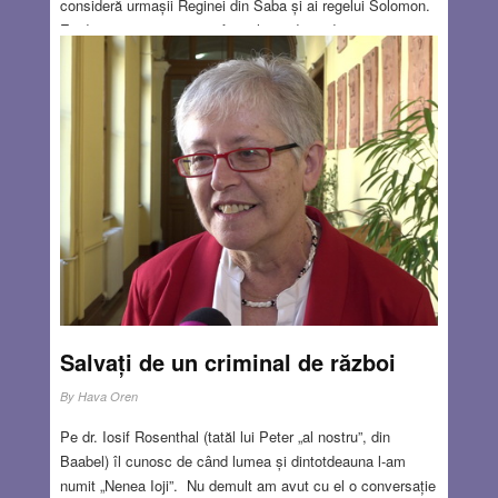
consideră urmașii Reginei din Saba și ai regelui Solomon.
Evident că acestea sunt figuri legendare, dar… parcă
Saba era asociată cu Yemenul de azi!? De fapt, Yemen și
Etiopia / Eritreea sunt despărțite numai de o strâmtoare,
între ele au existat dintotdeauna legături strânse și nu e de
mirare că împart și legendele. În orice caz, această
„descendență” este luată foarte în serios, Leul Iudeei este
simbolul suveranității naționale.
Read more…
JUN 11, 2026
9 COMMENTS
Salvați de un criminal de război
By
Hava Oren
Pe dr. Iosif Rosenthal (tatăl lui Peter „al nostru”, din
Baabel) îl cunosc de când lumea și dintotdeauna l-am
numit „Nenea Ioji”. Nu demult am avut cu el o conversație