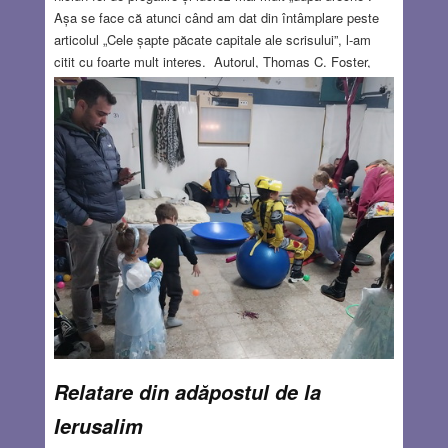
Așa se face că atunci când am dat din întâmplare peste
articolul „Cele șapte păcate capitale ale scrisului”, l-am
citit cu foarte mult interes. Autorul, Thomas C. Foster,
este profesor de literatură contemporană le o universitate
americană și pe lângă analize literare, ține și cursuri
practice pentru cei care încearcă să scrie – nu neapărat
beletristică, ci și lucrări de specialitate sau articole…
Aha! Interesant! Nu am tradus articolul – cei interesați îl
pot citi în engleză – ci am încercat să-l prezint așa cum îl
văd eu și să scot în evidență aspectele relevante pentru
mine.
Read more…
MAR 5, 2026
20 COMMENTS
Relatare din adăpostul de la
Ierusalim