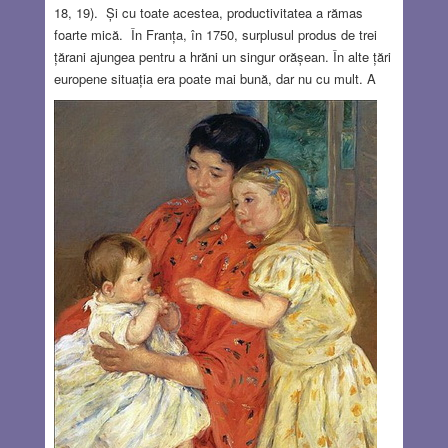
18, 19). Și cu toate acestea, productivitatea a rămas
foarte mică. În Franța, în 1750, surplusul produs de trei
țărani ajungea pentru a hrăni un singur orășean. În alte țări
europene situația era poate mai bună, dar nu cu mult. A
Doua Revoluție Agricolă a avut loc cam între 1600-1850.
În această perioadă, mai ales în Anglia, productivitatea a
crescut rapid. Cauzele au fost multiple: – Introducerea
culturilor aduse din America, mai ales porumbul și
cartoful. Acestea dau recolte mai mari cu mai puțină
muncă. De exemplu, grâul trebuie treierat, măcinat,
prepararea pâinii este complicată, dar un cartof fiert este
gata într-o jumătate de oră.
Read more…
MAY 14, 2026
9 COMMENTS