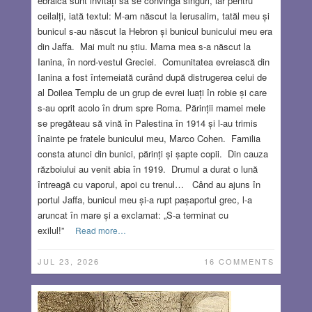
ebraică sunt invitați să se convingă singuri, iar pentru
ceilalți, iată textul: M-am născut la Ierusalim, tatăl meu și
bunicul s-au născut la Hebron și bunicul bunicului meu era
din Jaffa. Mai mult nu știu. Mama mea s-a născut la
Ianina, în nord-vestul Greciei. Comunitatea evreiască din
Ianina a fost întemeiată curând după distrugerea celui de
al Doilea Templu de un grup de evrei luați în robie și care
s-au oprit acolo în drum spre Roma. Părinții mamei mele
se pregăteau să vină în Palestina în 1914 și l-au trimis
înainte pe fratele bunicului meu, Marco Cohen. Familia
consta atunci din bunici, părinți și șapte copii. Din cauza
războiului au venit abia în 1919. Drumul a durat o lună
întreagă cu vaporul, apoi cu trenul… Când au ajuns în
portul Jaffa, bunicul meu și-a rupt pașaportul grec, l-a
aruncat în mare și a exclamat: „S-a terminat cu
exilul!”
Read more…
JUL 23, 2026
16 COMMENTS