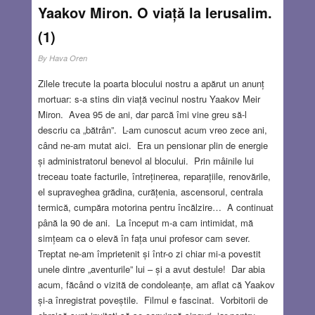
Yaakov Miron. O viață la Ierusalim.
(1)
By
Hava Oren
Zilele trecute la poarta blocului nostru a apărut un anunț
mortuar: s-a stins din viață vecinul nostru Yaakov Meir
Miron. Avea 95 de ani, dar parcă îmi vine greu să-l
descriu ca „bătrân”. L-am cunoscut acum vreo zece ani,
când ne-am mutat aici. Era un pensionar plin de energie
și administratorul benevol al blocului. Prin mâinile lui
treceau toate facturile, întreținerea, reparațiile, renovările,
el supraveghea grădina, curățenia, ascensorul, centrala
termică, cumpăra motorina pentru încălzire… A continuat
până la 90 de ani. La început m-a cam intimidat, mă
simțeam ca o elevă în fața unui profesor cam sever.
Treptat ne-am împrietenit și într-o zi chiar mi-a povestit
unele dintre „aventurile” lui – și a avut destule! Dar abia
acum, făcând o vizită de condoleanțe, am aflat că Yaakov
și-a înregistrat poveștile. Filmul e fascinat. Vorbitorii de