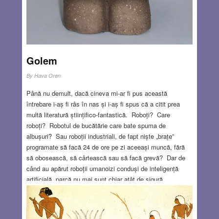
Golem
By
Hava Oren
Până nu demult, dacă cineva mi-ar fi pus această
întrebare i-aș fi râs în nas și i-aș fi spus că a citit prea
multă literatură științifico-fantastică. Roboți? Care
roboți? Robotul de bucătărie care bate spuma de
albușuri? Sau roboții industriali, de fapt niște „brațe”
programate să facă 24 de ore pe zi aceeași muncă, fără
să obosească, să cârtească sau să facă grevă? Dar de
când au apărut roboții umanoizi conduși de inteligență
artificială, parcă nu mai sunt chiar atât de sigură…
„Roboții” (adică cei ce robotesc) au fost inventați de
scriitorul ceh Karel Čapek în 1920, în piesa R.U.R. Spre
deosebire de cei de astăzi, roboții lui nu erau aparate, ci