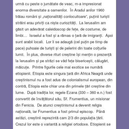
urmă cu peste o jumătate de veac, m-a impresionat
enorma diversitate a oamenilor. În Aradul anilor 1960
trăiau români și „naționalități conlocuitoare”, puținii turiști
străini erau priviți ca niște curiozități. La Ierusalim am
găsit un adevărat caleidoscop de fețe, de costume, de
limbi… Israelul a fost și a rămas o țară de imigranți. Apoi
sunt arabii locali. Lor li se adaugă (cel puțin pe timp de
pace) puhoaie de turiști și de pelerini din toate colțurile
lumii. În plus, diverse rituri creștine își mențin o prezență
la Ierusalim și pe străzi se văd fețe bisericești, călugări,
măicuțe. Printre figurile cele mai exotice se numără
etiopienii. Etiopia este singura țară din Africa Neagră unde
creștinismul nu a fost adus de colonialismul european, din
contră, Etiopia este chiar una din primele țări creștine din
lume. După tradiția lor, regele Ezana (330 – 360 e.n.) fost
convertit de învățătorul său, Sf. Frumentius, un misionar
din Fenicia. De atunci creștinismul a devenit religia
națională, iar Frumentius a fost primul episcop. Până
astăzi, creștinii reprezintă cam 2/3 din populația țării.
Crezul lor este o variantă a religiei ortodoxe. Etiopienii se