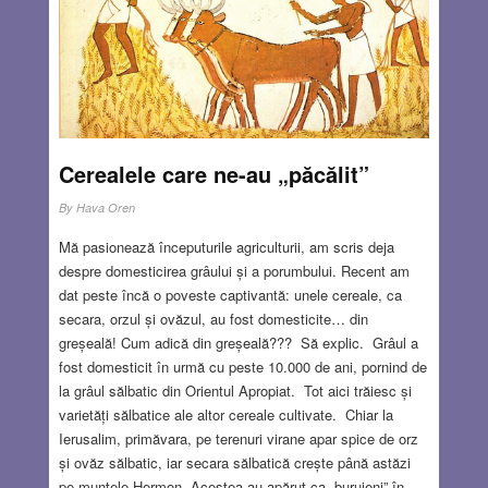
ființe vii, create artificial pentru a-i sluji pe oameni – erau
mai degrabă sclavi decât roboții de astăzi. Biologul care i-
a creat era convins că roboții nu au suflet, dar s-a dovedit
că nu avea dreptate. Roboții s-au răsculat și în lupta care
a urmat, umanitatea a fost anihilată. A fost o idee cât se
poate de modernă, formulată cu peste un secol în urmă și,
după părerea mea, faptul că ea a apărut în Cehia nu este
Cerealele care ne-au „păcălit”
întâmplător. După cum autorul însuși declară într-un
interviu din 1935, piesa este o interpretare modernă a
By
Hava Oren
legendei evreiești a golem-ului din Praga.
Read more…
Mă pasionează începuturile agriculturii, am scris deja
despre domesticirea grâului și a porumbului. Recent am
APR 1, 2026
5 COMMENTS
dat peste încă o poveste captivantă: unele cereale, ca
secara, orzul și ovăzul, au fost domesticite… din
greșeală! Cum adică din greșeală??? Să explic. Grâul a
fost domesticit în urmă cu peste 10.000 de ani, pornind de
la grâul sălbatic din Orientul Apropiat. Tot aici trăiesc și
varietăți sălbatice ale altor cereale cultivate. Chiar la
Ierusalim, primăvara, pe terenuri virane apar spice de orz
și ovăz sălbatic, iar secara sălbatică crește până astăzi
pe muntele Hermon. Acestea au apărut ca „buruieni” în