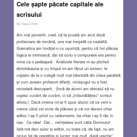
Cele șapte păcate capitale ale
scrisului
By
Hava Oren
Am mai povestit, cred, că la școală am avut două
profesoare de română, una mai insipidă ca cealaltă.
Gramatica am învățat-o cu ușurință, pentru că îmi plăcea
logica ei intrinsecă, dar să scriu o compunere era pentru
mine ca o pedeapsă. Analizele literare m-au plictisit
dintotdeauna și cu timpul mi-am făcut un sistem: le
copiam de la o colegă mult mai talentată din clasa paralelă
și cum aveam profesori diferiți, vicleșugul nu a fost
niciodată descoperit. (Încă de atunci am obiceiul să nu
copiez cuvânt de cuvânt, ci să „îmbunătățesc” scrisul
altora.) Dacă cineva mi-ar fi spus atunci că va veni o
vreme când voi scrie de plăcere și că voi deveni chiar
editor, l-aș fi privit cu nedumerire, ba chiar i-aș fi râs în
nas. Ce idee! Dar… neînțelese sunt căile Domnului!
Iată-mă deci autor și editor, cu toate că, de fapt, nu am
niciun fel de pregătire și lucrez mai mult „după ureche”.