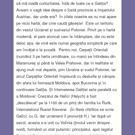
să mă roadă curiozitatea. Întâi de toate ce e Galiția?
Aveam o vagă idee despre o fostă provincie a Imperiului
Austriac, dar unde era? În zilele noastre ea nu mai apare
pe nicio hartă, dar cine caută găsește! Este un teritoriu
din vestul Ucrainei și sud-estul Poloniei. Privit pe o hartă
modernă, el pare aruncat cam la întâmplare, dar nu este
deloc așa, de vină este numai geografia simplistă pe care
am învățat-o la școală. Pentru noi, Carpații Orientali
(numărul 3 pe harta următoare, cu maro) se întindeau din
Maramureș și până la Valea Prahovei, dar în realitate ei
ajung mult mai departe, prin Ucraina și sudul Poloniei, iar
arcul Carpaților Orientali împreună cu dealurile și câmpia
din afara lui formează Moldova, apoi Bucovina și în
continuare Galiția. Și întemeierea Galiției este paralelă cu
a Moldovei: Cnezatul de Halîci (Halych) a fost
„descălecat” pe la 1100 de un prinț din familia lui Rurik,
întemeietorul Rusiei Kievene. (În litere chirilice se scrie
Galîci, cu G, dar ucrainenii îl pronunță H.) Iar după un
secol, acesta s-a unit cu Volînia (ținutul vecin dinspre
nord), formând un stat puternic: principatul, apoi regatul