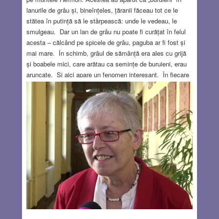
lanurile de grâu și, bineînțeles, țăranii făceau tot ce le
stătea în putință să le stârpească: unde le vedeau, le
smulgeau. Dar un lan de grâu nu poate fi curățat în felul
acesta – călcând pe spicele de grâu, paguba ar fi fost și
mai mare. În schimb, grâul de sămânță era ales cu grijă
și boabele mici, care arătau ca semințe de buruieni, erau
aruncate. Și aici apare un fenomen interesant. În fiecare
populație există indivizi cu caracteristici diferite: mai înalți,
mai scunzi, mai grași, mai slabi… Și printre spicele
sălbatice erau unele care făceau semințe mai mari,
asemănătoare cu grâul, țăranul nu le observa și ele
rămâneau.
Read more…
MAR 19, 2026
11 COMMENTS