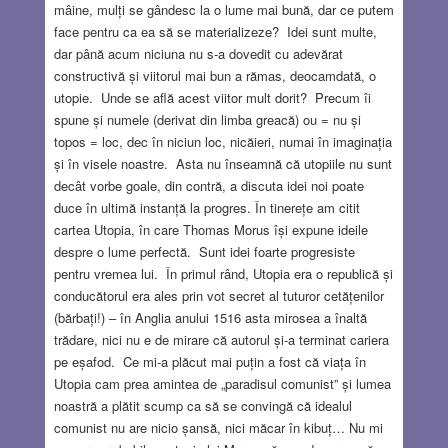
mâine, mulți se gândesc la o lume mai bună, dar ce putem
face pentru ca ea să se materializeze? Idei sunt multe,
dar până acum niciuna nu s-a dovedit cu adevărat
constructivă și viitorul mai bun a rămas, deocamdată, o
utopie. Unde se află acest viitor mult dorit? Precum îi
spune și numele (derivat din limba greacă) ou = nu și
topos = loc, dec în niciun loc, nicăieri, numai în imaginația
și în visele noastre. Asta nu înseamnă că utopiile nu sunt
decât vorbe goale, din contră, a discuta idei noi poate
duce în ultimă instanță la progres. În tinerețe am citit
cartea Utopia, în care Thomas Morus își expune ideile
despre o lume perfectă. Sunt idei foarte progresiste
pentru vremea lui. În primul rând, Utopia era o republică și
conducătorul era ales prin vot secret al tuturor cetățenilor
(bărbați!) – în Anglia anului 1516 asta mirosea a înaltă
trădare, nici nu e de mirare că autorul și-a terminat cariera
pe eșafod. Ce mi-a plăcut mai puțin a fost că viața în
Utopia cam prea amintea de „paradisul comunist” și lumea
noastră a plătit scump ca să se convingă că idealul
comunist nu are nicio șansă, nici măcar în kibuț… Nu mi