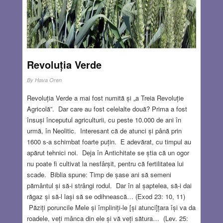
Ilia și Hațeg.
Read more…
MAY 28, 2026
14 COMMENTS
Revoluția Verde
By
Hava Oren
Revoluția Verde a mai fost numită și „a Treia Revoluție
Agricolă”. Dar care au fost celelalte două? Prima a fost
însuși începutul agriculturii, cu peste 10.000 de ani în
urmă, în Neolitic. Interesant că de atunci și până prin
1600 s-a schimbat foarte puțin. E adevărat, cu timpul au
apărut tehnici noi. Deja în Antichitate se știa că un ogor
nu poate fi cultivat la nesfârșit, pentru că fertilitatea lui
scade. Biblia spune: Timp de șase ani să semeni
pământul și să-i strângi rodul. Dar în al șaptelea, să-i dai
răgaz și să-l lași să se odihnească… (Exod 23: 10, 11)
Păziți poruncile Mele și împliniți-le [și atunci]țara își va da
roadele, veți mânca din ele și vă veți sătura… (Lev. 25: