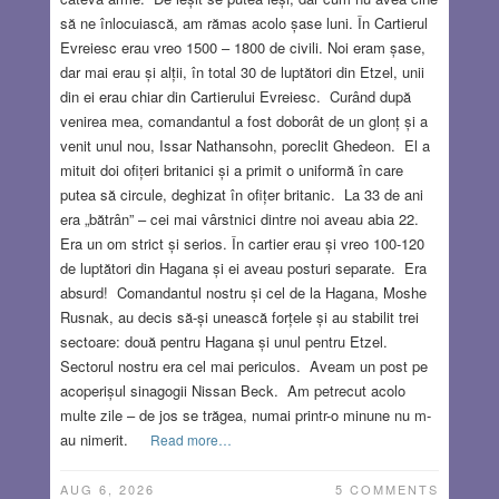
să ne înlocuiască, am rămas acolo șase luni. În Cartierul
Evreiesc erau vreo 1500 – 1800 de civili. Noi eram șase,
dar mai erau și alții, în total 30 de luptători din Etzel, unii
din ei erau chiar din Cartierului Evreiesc. Curând după
venirea mea, comandantul a fost doborât de un glonț și a
venit unul nou, Issar Nathansohn, poreclit Ghedeon. El a
mituit doi ofițeri britanici și a primit o uniformă în care
putea să circule, deghizat în ofițer britanic. La 33 de ani
era „bătrân” – cei mai vârstnici dintre noi aveau abia 22.
Era un om strict și serios. În cartier erau și vreo 100-120
de luptători din Hagana și ei aveau posturi separate. Era
absurd! Comandantul nostru și cel de la Hagana, Moshe
Rusnak, au decis să-și unească forțele și au stabilit trei
sectoare: două pentru Hagana și unul pentru Etzel.
Sectorul nostru era cel mai periculos. Aveam un post pe
acoperișul sinagogii Nissan Beck. Am petrecut acolo
multe zile – de jos se trăgea, numai printr-o minune nu m-
au nimerit.
Read more…
AUG 6, 2026
5 COMMENTS