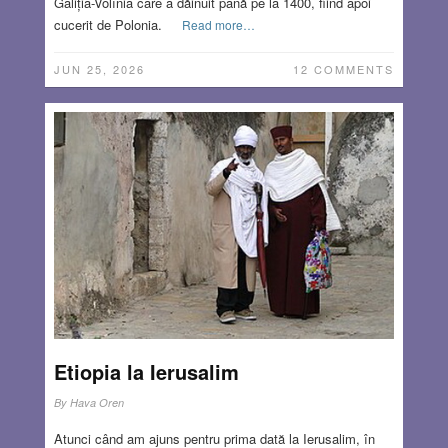
Galiția-Volînia care a dăinuit până pe la 1400, fiind apoi
cucerit de Polonia.
Read more…
JUN 25, 2026
12 COMMENTS
Etiopia la Ierusalim
By
Hava Oren
Atunci când am ajuns pentru prima dată la Ierusalim, în