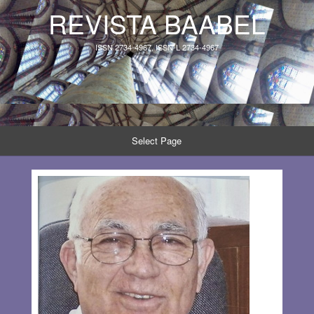
REVISTA BAABEL
ISSN 2734-4967, ISSN-L 2734-4967
Select Page