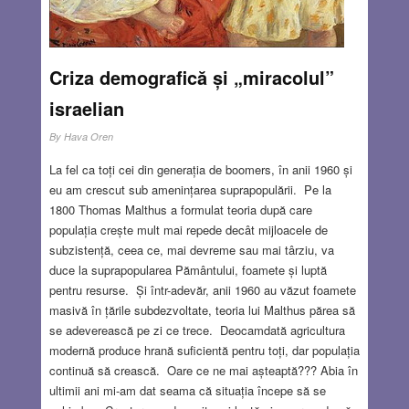
Criza demografică și „miracolul”
israelian
By
Hava Oren
La fel ca toți cei din generația de boomers, în anii 1960 și
eu am crescut sub amenințarea suprapopulării. Pe la
1800 Thomas Malthus a formulat teoria după care
populația crește mult mai repede decât mijloacele de
subzistență, ceea ce, mai devreme sau mai târziu, va
duce la suprapopularea Pământului, foamete și luptă
pentru resurse. Și într-adevăr, anii 1960 au văzut foamete
masivă în țările subdezvoltate, teoria lui Malthus părea să
se adeverească pe zi ce trece. Deocamdată agricultura
modernă produce hrană suficientă pentru toți, dar populația
continuă să crească. Oare ce ne mai așteaptă??? Abia în
ultimii ani mi-am dat seama că situația începe să se