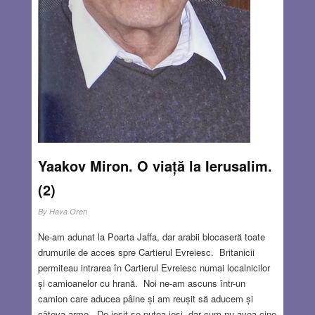
Yaakov Miron. O viață la Ierusalim.
(2)
By
Hava Oren
Ne-am adunat la Poarta Jaffa, dar arabii blocaseră toate
drumurile de acces spre Cartierul Evreiesc. Britanicii
permiteau intrarea în Cartierul Evreiesc numai localnicilor
și camioanelor cu hrană. Noi ne-am ascuns într-un
camion care aducea pâine și am reușit să aducem și
câteva arme. De ieșit se putea ieși, dar cum nu avea cine