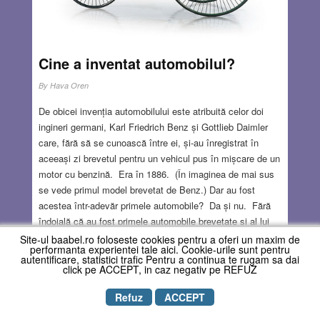
că se poate și altfel, fără violență, că evrei și arabi pot trăi
în bună vecinătate.
Read more…
FEB 26, 2026
26 COMMENTS
Cine a inventat automobilul?
By
Hava Oren
De obicei invenția automobilului este atribuită celor doi
ingineri germani, Karl Friedrich Benz și Gottlieb Daimler
care, fără să se cunoască între ei, și-au înregistrat în
aceeași zi brevetul pentru un vehicul pus în mișcare de un
motor cu benzină. Era în 1886. (În imaginea de mai sus
se vede primul model brevetat de Benz.) Dar au fost
acestea într-adevăr primele automobile? Da și nu. Fără
îndoială că au fost primele automobile brevetate și al lui
Benz a fost primul produs în mai multe exemplare și
Site-ul baabel.ro foloseste cookies pentru a oferi un maxim de
performanta experientei tale aici. Cookie-urile sunt pentru
comercializat. Dar ideea de a monta un motor pe un
autentificare, statistici trafic Pentru a continua te rugam sa dai
cărucior era mult mai veche. În 1769 inginerul militar
click pe ACCEPT, in caz negativ pe REFUZ
francez Nicolas-Joseph Cugnot a construit un cărucior pus
Refuz
ACCEPT
în mișcare de un motor cu abur, pentru a remorca tunuri pe
câmpul de luptă. Vehiculul însă nu a intrat în uz curent,