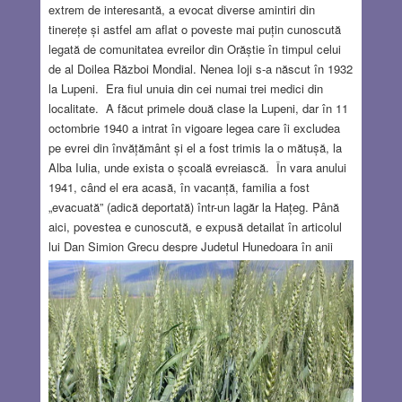
extrem de interesantă, a evocat diverse amintiri din
tinerețe și astfel am aflat o poveste mai puțin cunoscută
legată de comunitatea evreilor din Orăștie în timpul celui
de al Doilea Război Mondial. Nenea Ioji s-a născut în 1932
la Lupeni. Era fiul unuia din cei numai trei medici din
localitate. A făcut primele două clase la Lupeni, dar în 11
octombrie 1940 a intrat în vigoare legea care îi excludea
pe evrei din învățământ și el a fost trimis la o mătușă, la
Alba Iulia, unde exista o școală evreiască. În vara anului
1941, când el era acasă, în vacanță, familia a fost
„evacuată” (adică deportată) într-un lagăr la Hațeg. Până
aici, povestea e cunoscută, e expusă detailat în articolul
lui Dan Simion Grecu despre Județul Hunedoara în anii
1939-49. (1) În iunie 1941, Antonescu a ordonat ca toți
evreii să fie concentrați în reședințele de județe. La
început, unii au fost exceptați (bătrâni, invalizi sau
persoane indispensabile, de exemplu medici), mulți dintre
aceștia au fost luați mai târziu, în octombrie. Problema
era că Deva, reședința județului, este un oraș destul de
mic, astfel încât evreii au fost adunați în trei centre: Deva,