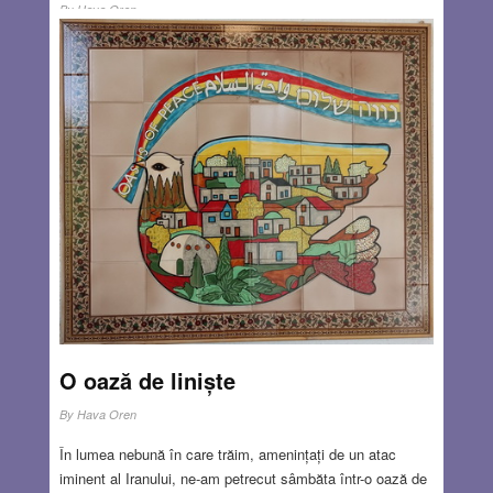
By
Hava Oren
În adăpostul școlii erau mulți oameni din vecini – se pare
că blocurile lor, mai vechi, nu au adăposturi proprii. Dar au
venit și mulți copii, o parte chiar mascați. Săracii de ei,
balul mascat de Purim le fusese promis chiar pentru
astăzi! Au venit și câteva învățătoare, au pus muzică, au
împărțit dulciuri… Dar nu cred că printre copii a fost
vreunul care să-și închipuie că aceasta este o petrecere
adevărată.
Read more…
MAR 1, 2026
27 COMMENTS
O oază de liniște
By
Hava Oren
În lumea nebună în care trăim, amenințați de un atac
iminent al Iranului, ne-am petrecut sâmbăta într-o oază de