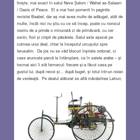
liniște, mai exact în satul Neve Șalom / Wahat as-Salaam
/ Oasis of Peace. El a mai fost pomenit în paginile
revistei Baabel, dar aș mai avea multe de adăugat, atât de
multe, încât nici nu știu cu ce să încep, poate cu norocul
nostru de a prinde o minunată zi de primăvară, cu cer
senin, flori și ciripit de păsărele. Satul este așezat pe
culmea unui deal, chiar la începutul urcușului spre
Ierusalim. De jos nu se văd blocuri înșirate ordonat, ci
case aruncate parcă la întâmplare, ca în satele arabe – și
tocmai aici îi stă farmecul: fiecare și-a făcut casa pe
gustul lui, după nevoi și… după buget, și totul într-un noian
de verdeață. Pe dealul alăturat se află mănăstirea Latrun;
sunetul îndepărtat al clopotelor bisericii m-a readus pentru
o clipă pe pământurile copilăriei… (De altfel, terenul pe
care s-a construit satul a fost donat de mănăstirea
Latrun.). Experimentul a început în anii 1970, la inițiativa
lui Bruno Hussar (1911 – 1996), un evreu convertit la
catolicism – era parcă predestinat, un supraviețuitor al
Holocaustului, un om care a cunoscut suferința și s-a aflat
la răscrucea dintre două identități. Ideea era de a dovedi