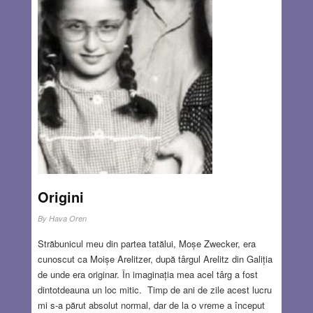
Origini
By
Hava Oren
Străbunicul meu din partea tatălui, Moșe Zwecker, era
cunoscut ca Moișe Arelitzer, după târgul Arelitz din Galiția
de unde era originar. În imaginația mea acel târg a fost
dintotdeauna un loc mitic. Timp de ani de zile acest lucru
mi s-a părut absolut normal, dar de la o vreme a început