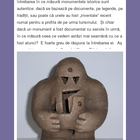
întrebarea în ce măsură monumentele istorice sunt
autentice: dacă se bazează pe documente, pe legende, pe
tradiții, sau poate că unele au fost „inventate” recent
numai pentru a profita de pe urma turismului. Și chiar
dacă un monument a fost documentat cu secole în urmă,
în ce măsură ceea ce vedem astăzi mai seamănă cu ce a
fost atunci? E foarte greu de răspuns la întrebarea ei. Aș
vrea să iau ca exemplu Casa lui Simon Tăbăcarul din
Jaffa. Casa apare în Noul Testament, în Faptele
apostolilor 9, 10. Întâi se povestește că Apostolul Petru a
venit la Iope (Jaffa) și a fost găzduit de un anume Simon
Tăbăcarul. Acolo Petru a avut o viziune, se făcea că i se
îngăduie, ba chiar e îmbiat să mănânce din animalele
considerate impure de tradiția iudaică.
Read more…
APR 16, 2026
4 COMMENTS