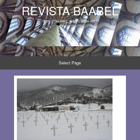
REVISTA BAABEL
ISSN 2734-4967, ISSN-L 2734-4967
Select Page