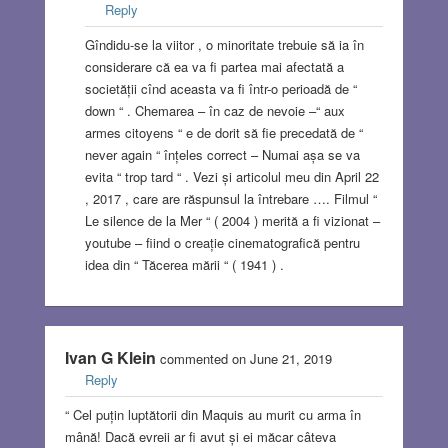
Reply
Gîndidu-se la viitor , o minoritate trebuie să ia în
considerare că ea va fi partea mai afectată a
societății cînd aceasta va fi într-o perioadă de “
down “ . Chemarea – în caz de nevoie –“ aux
armes citoyens “ e de dorit să fie precedată de “
never again “ înțeles correct – Numai așa se va
evita “ trop tard “ . Vezi și articolul meu din April 22
, 2017 , care are răspunsul la întrebare …. Filmul “
Le silence de la Mer “ ( 2004 ) merită a fi vizionat –
youtube – fiind o creație cinematografică pentru
idea din “ Tăcerea mării “ ( 1941 ) .
Ivan G Klein
commented on June 21, 2019
Reply
“ Cel puțin luptătorii din Maquis au murit cu arma în
mână! Dacă evreii ar fi avut și ei măcar câteva