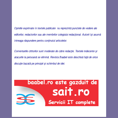
Opiniile exprimate în textele publicate nu reprezintă punctele de vedere ale
editorilor, redactorilor sau ale membrilor colegiului redacţional. Autorii îşi asumă
întreaga răspundere pentru conţinutul articolelor.
Comentariile cititorilor sunt moderate de către redacţie. Textele indecente şi
atacurile la persoană se elimină. Revista Baabel este deschisă faţă de orice
discuţie bazată pe principii şi schimbul de idei.