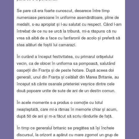
Se pare că era foarte cunoscut, deoarece între timp
numeroase persoane în uniforme asemănătoare, pline de
medalii, s-au apropiat și l-au salutat cu respect. Când l-am
întrebat de ce nu se urcă la tribună, mi-a răspuns că nu
vrea să aibă de a face cu fanfaronii de acolo și preferă să
stea alături de foștii lui camarazi.
În curând a început festivitatea, cu primarul orășelului
vecin, ca de obicei în uniforma sa pompoasă, salutând
oaspeții din Franța și de peste hotare. După aceea doi
generali, unul din Franța și celălalt din Marea Britanie, au
început să cânte osanale prieteniei veșnice dintre cele
două popoare unite de sute de ani de un destin comun.
În acele momente s-a produs o comoție cu totul
neașteptată, care mi-a rămas în memorie chiar și acum,
după 50 de ani și m-a făcut să scriu rândurile de față.
În timp ce generalul britanic se pregătea să își încheie
discursul, la orizont a apărut cu mare zgomot un grup de