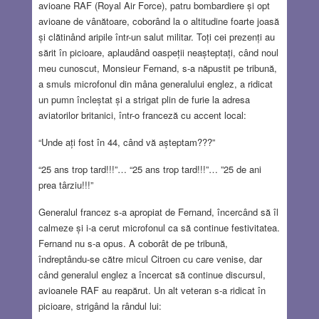
avioane RAF (Royal Air Force), patru bombardiere și opt
avioane de vânătoare, coborând la o altitudine foarte joasă
și clătinând aripile într-un salut militar. Toți cei prezenți au
sărit în picioare, aplaudând oaspeții neașteptați, când noul
meu cunoscut, Monsieur Fernand, s-a năpustit pe tribună,
a smuls microfonul din mâna generalului englez, a ridicat
un pumn încleștat și a strigat plin de furie la adresa
aviatorilor britanici, într-o franceză cu accent local:
“Unde ați fost în 44, când vă așteptam???”
“25 ans trop tard!!!”… “25 ans trop tard!!!”… ”25 de ani
prea târziu!!!”
Generalul francez s-a apropiat de Fernand, încercând să îl
calmeze și i-a cerut microfonul ca să continue festivitatea.
Fernand nu s-a opus. A coborât de pe tribună,
îndreptându-se către micul Citroen cu care venise, dar
când generalul englez a încercat să continue discursul,
avioanele RAF au reapărut. Un alt veteran s-a ridicat în
picioare, strigând la rândul lui: