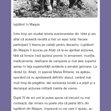
luptători în Maquis
Între timp am studiat istoria evenimentelor din 1944 și am
aflat că această revoltă a fost un eșec total; fiecare
participant îi blama pe ceilalți pentru dezastru. Luptătorii
din Maquis îi acuzau pe Aliați că le-au aprobat acțiunea,
fără să livreze însă ajutorul promis în armament, muniție,
medicamente, telefoane de campanie și mai ales suportul
aerian în fața superiorității evidente a armatei germane. La
rândul lor, Aliații, în special Marea Britanie, se apărau,
spunând că nu aprobaseră definitiv atacul, cerând mai
mult timp de pregătire, dar rezistența locală s-a pripit și a
declanșat acțiunea militară înainte de vreme.
După 75 de ani unii ar putea spune că trecutul nu mai
contează, dar nimeni nu poate uita că peste 95% din
luptătorii din Maquis, împreună cu cei care îi ajutau, au