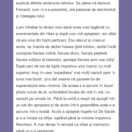
explicat diferite amănunte tehnice. Se părea că domnul
Fernand, cum ni s-a prezentat, era pasionat de electronică
și înțelegea totul.
L-am întrebat la rândul meu dacă avea vreo legătură cu
evenimentele din 1944 și după cum mă așteptam, am aflat
că era unul din foștii partizani. Era născut și crescut
acolo, iar înainte de război fusese ghid turistic, astfel încât
cunoștea fiecare colină, fiecare drum, fiecare peșteră,
fiecare colțișor al terenului, aproape fiecare pom sau tufiș!
După zeci de ore de luptă împotriva unui inamic cu mult
superior, timp în care “expediase” mai mulți naziști spre “o
lume mai bună”, și-a dat seama că șansele lui de
supraviețuire erau minime. De aceea s-a ascuns în locuri
știute numai de el, schimbând locația din oră în oră, cu
naziștii pe urmele lui. Până la urmă a reușit să ajungă într-
un sat din apropiere și de acolo într-o gospodărie unde s-a
ascuns într-o livadă. Acolo a așteptat trupele lui De Gaulle
și s-a înrolat ca ofițer, luptând până la victoria împotriva
Reichului. A mai rămas în armată ca ofițer și instructor
până ce s-a pensionat.