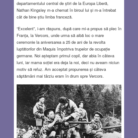
departamentului central de știri de la Europa Liberă,
Nathan Kingsley m-a chemat în biroul lui și m-a întrebat
cât de bine știu limba franceză.
“Excelent”, i-am răspuns, după care mi-a propus să plec în
Franța, la Vercors, unde urma să aibă loc o mare
ceremonie la aniversarea a 25 de ani de la revolta
luptătorilor din Maquis împotriva trupelor de ocupație
germane. Noi așteptam primul copil, dar abia în câteva
luni, iar mama soției era deja la noi, deci nu aveam niciun
motiv să refuz. Am acceptat propunerea și câteva
săptămâni mai târziu eram în drum spre Vercors.