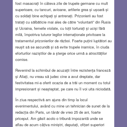
fost masacrați în câteva zile de trupele germane cu mult
superioare, cu tancuri, avioane, artilerie grea și ușoară și
cu soldați bine echipați și antrenați. Prizonierii au fost
tratați cu sălbăticie mai ales de către “voluntarii” din Rusia
și Ucraina, femeile violate, cu toții torturați și uciși fără
milă, împotriva tuturor legilor internaționale privitoare la
tratamentul prizonierilor de război. Foarte puțini luptători au
reușit să se ascundă și să evite trupele inamice, în ciuda
eforturilor naziștilor de a șterge orice urmă a atrocităților
comise.
Revenind la schimbul de acuzații între rezistența franceză
și Aliați, nu vreau să judec cine a avut dreptate, dar
festivitatea mi-a oferit ocazia de a trăi un moment cu totul
impresionant și neașteptat, pe care nu îl voi uita niciodată.
În ziua respectivă am ajuns din timp la locul
evenimentului, având cu mine un tehnician de sunet de la
redacția din Paris, un tânăr de vreo 25 de ani, foarte
priceput. Am găsit acolo o tribună impozantă unde se
aflau de acum câțiva miniștri, deputați, ofițeri superiori