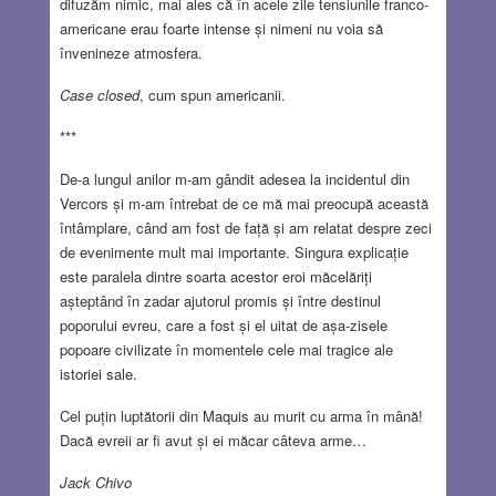
difuzăm nimic, mai ales că în acele zile tensiunile franco-
americane erau foarte intense și nimeni nu voia să
învenineze atmosfera.
Case closed
, cum spun americanii.
***
De-a lungul anilor m-am gândit adesea la incidentul din
Vercors și m-am întrebat de ce mă mai preocupă această
întâmplare, când am fost de față și am relatat despre zeci
de evenimente mult mai importante. Singura explicație
este paralela dintre soarta acestor eroi măcelăriți
așteptând în zadar ajutorul promis și între destinul
poporului evreu, care a fost și el uitat de așa-zisele
popoare civilizate în momentele cele mai tragice ale
istoriei sale.
Cel puțin luptătorii din Maquis au murit cu arma în mână!
Dacă evreii ar fi avut și ei măcar câteva arme…
Jack Chivo