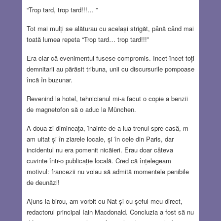
“Trop tard, trop tard!!!… ”
Tot mai mulți se alăturau cu același strigăt, până când mai
toată lumea repeta “Trop tard… trop tard!!!”
Era clar că evenimentul fusese compromis. Încet-încet toți
demnitarii au părăsit tribuna, unii cu discursurile pompoase
încă în buzunar.
Revenind la hotel, tehnicianul mi-a facut o copie a benzii
de magnetofon să o aduc la München.
A doua zi dimineața, înainte de a lua trenul spre casă, m-
am uitat și în ziarele locale, și în cele din Paris, dar
incidentul nu era pomenit nicăieri. Erau doar câteva
cuvinte într-o publicație locală. Cred că înțelegeam
motivul: francezii nu voiau să admită momentele penibile
de deunăzi!
Ajuns la birou, am vorbit cu Nat și cu șeful meu direct,
redactorul principal Iain Macdonald. Concluzia a fost să nu