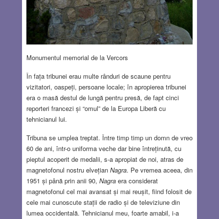
Monumentul memorial de la Vercors
În fața tribunei erau multe rânduri de scaune pentru
vizitatori, oaspeți, persoane locale; în apropierea tribunei
era o masă destul de lungă pentru presă, de fapt cinci
reporteri francezi și “omul” de la Europa Liberă cu
tehnicianul lui.
Tribuna se umplea treptat. Între timp timp un domn de vreo
60 de ani, într-o uniforma veche dar bine întreținută, cu
pieptul acoperit de medalii, s-a apropiat de noi, atras de
magnetofonul nostru elvețian
Nagra
. Pe vremea aceea, din
1951 și până prin anii 90,
Nagra
era considerat
magnetofonul cel mai avansat și mai reușit, fiind folosit de
cele mai cunoscute stații de radio și de televiziune din
lumea occidentală. Tehnicianul meu, foarte amabil, i-a