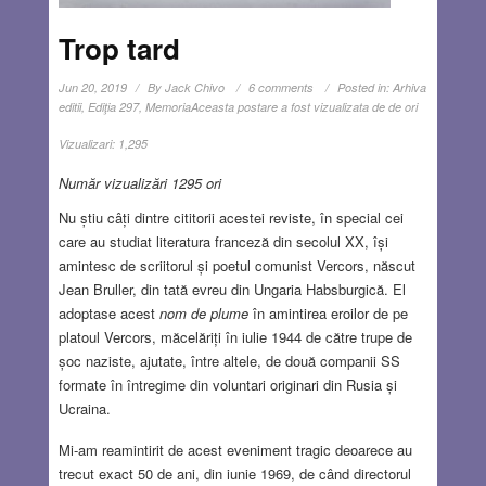
Trop tard
Jun 20, 2019
By
Jack Chivo
6 comments
Posted in:
Arhiva
editii
,
Ediţia 297
,
Memoria
Aceasta postare a fost vizualizata de de ori
Vizualizari:
1,295
Număr vizualizări 1295 ori
Nu știu câți dintre cititorii acestei reviste, în special cei
care au studiat literatura franceză din secolul XX, își
amintesc de scriitorul și poetul comunist Vercors, născut
Jean Bruller, din tată evreu din Ungaria Habsburgică. El
adoptase acest
nom de plume
în amintirea eroilor de pe
platoul Vercors, măcelăriți în iulie 1944 de către trupe de
șoc naziste, ajutate, între altele, de două companii SS
formate în întregime din voluntari originari din Rusia și
Ucraina.
Mi-am reamintirit de acest eveniment tragic deoarece au
trecut exact 50 de ani, din iunie 1969, de când directorul