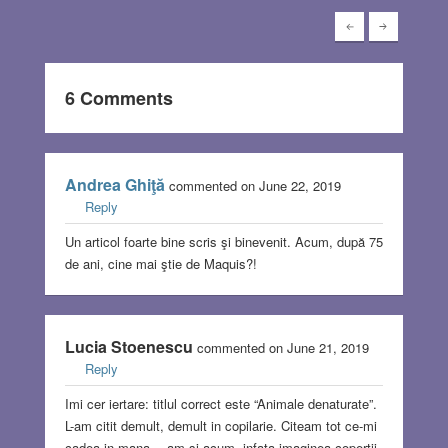
6 Comments
Andrea Ghiţă
commented on June 22, 2019
Reply
Un articol foarte bine scris şi binevenit. Acum, după 75
de ani, cine mai ştie de Maquis?!
Lucia Stoenescu
commented on June 21, 2019
Reply
Imi cer iertare: titlul correct este “Animale denaturate”.
L-am citit demult, demult in copilarie. Citeam tot ce-mi
cadea in mana… am si acum, infata imaginea copertii