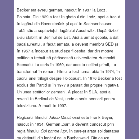
Becker era evreu german, născut în 1937 la Lodz,
Polonia. Din 1939 a fost în ghetoul din Lodz, apoi a trecut
în lagărul din Ravensbrück și apoi în Sachsenhausen.
Tatăl său a supraviețuit lagărului Auschwitz. După război
s-au stabilit în Berlinul de Est. Aici a urmat școala, a dat
bacalaureatul, a făcut armata, a devenit membru SED și
în 1957 a început să studieze filosofia, dar din motive
politice a trebuit să părăsească universitatea Humboldt.
Scenariul l-a scris în 1969, dar acesta nefiind primit, l-a
transformat în roman. Filmul a fost turnat abia în 1974, în
cadrul unei trilogii despre Holocaust. În 1976 Becker a fost
exclus din Partid și în 1977 a părăsit din proprie inițiativă
Uniunea scriitorilor germani. A plecat în SUA, apoi a
revenit în Berlinul de Vest, unde a scris scenarii pentru
televiziune. A murit în 1997.
Regizorul filmului
Jakob Mincinosul
este Frank Beyer,
născut în 1934. German „pur”, a devenit cunoscut prin
regia filmului
Gol printre lupi
, în care-și arată solidaritatea
cu deținuții din lagărul de la Buchenwald. Din cauza