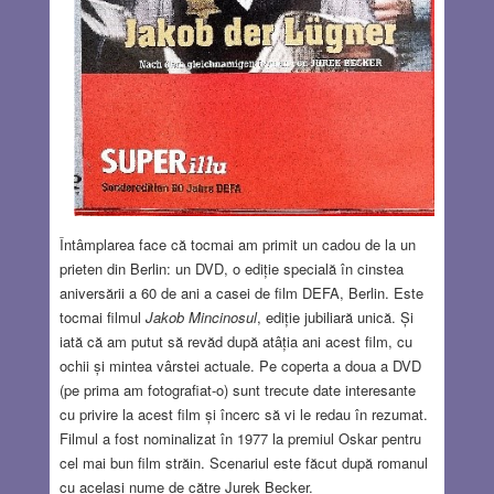
Întâmplarea face că tocmai am primit un cadou de la un
prieten din Berlin: un DVD, o ediție specială în cinstea
aniversării a 60 de ani a casei de film DEFA, Berlin. Este
tocmai filmul
Jakob Mincinosul
, ediție jubiliară unică. Și
iată că am putut să revăd după atâția ani acest film, cu
ochii și mintea vârstei actuale. Pe coperta a doua a DVD
(pe prima am fotografiat-o) sunt trecute date interesante
cu privire la acest film și încerc să vi le redau în rezumat.
Filmul a fost nominalizat în 1977 la premiul Oskar pentru
cel mai bun film străin. Scenariul este făcut după romanul
cu același nume de către Jurek Becker.