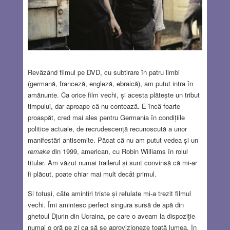
Revăzând filmul pe DVD, cu subtirare în patru limbi
(germană, franceză, engleză, ebraică), am putut intra în
amănunte. Ca orice film vechi, și acesta plătește un tribut
timpului, dar aproape că nu contează. E încă foarte
proaspăt, cred mai ales pentru Germania în condițiile
politice actuale, de recrudescență recunoscută a unor
manifestări antisemite. Păcat că nu am putut vedea și un
remake
din 1999, american, cu Robin Williams în rolul
titular. Am văzut numai trailerul și sunt convinsă că mi-ar
fi plăcut, poate chiar mai mult decât primul.
Și totuși, câte amintiri triste și refulate mi-a trezit filmul
vechi. Îmi amintesc perfect singura sursă de apă din
ghetoul Djurin din Ucraina, pe care o aveam la dispoziție
numai o oră pe zi ca să se aprovizioneze toată lumea. În