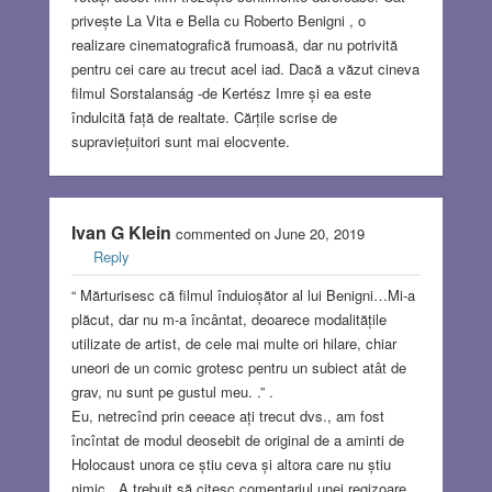
privește La Vita e Bella cu Roberto Benigni , o
realizare cinematografică frumoasă, dar nu potrivită
pentru cei care au trecut acel iad. Dacă a văzut cineva
filmul Sorstalanság -de Kertész Imre și ea este
îndulcită față de realtate. Cărțile scrise de
supraviețuitori sunt mai elocvente.
Ivan G Klein
commented on June 20, 2019
Reply
“ Mărturisesc că filmul înduioșător al lui Benigni…Mi-a
plăcut, dar nu m-a încântat, deoarece modalitățile
utilizate de artist, de cele mai multe ori hilare, chiar
uneori de un comic grotesc pentru un subiect atât de
grav, nu sunt pe gustul meu. .” .
Eu, netrecînd prin ceeace ați trecut dvs., am fost
încîntat de modul deosebit de original de a aminti de
Holocaust unora ce știu ceva și altora care nu știu
nimic , A trebuit să citesc comentariul unei regizoare