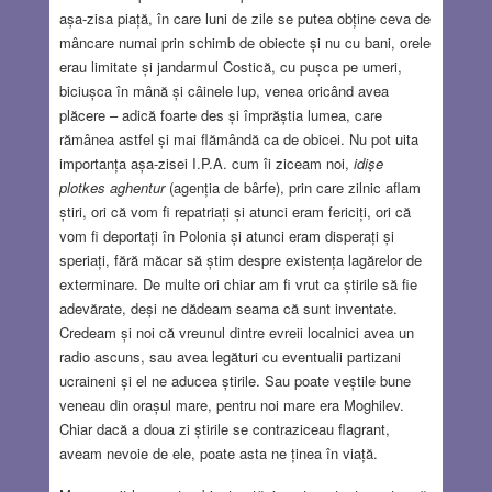
așa-zisa piață, în care luni de zile se putea obține ceva de
mâncare numai prin schimb de obiecte și nu cu bani, orele
erau limitate și jandarmul Costică, cu pușca pe umeri,
biciușca în mână și câinele lup, venea oricând avea
plăcere – adică foarte des și împrăștia lumea, care
rămânea astfel și mai flămândă ca de obicei. Nu pot uita
importanța așa-zisei I.P.A. cum îi ziceam noi,
idișe
plotkes aghentur
(agenția de bârfe), prin care zilnic aflam
știri, ori că vom fi repatriați și atunci eram fericiți, ori că
vom fi deportați în Polonia și atunci eram disperați și
speriați, fără măcar să știm despre existența lagărelor de
exterminare. De multe ori chiar am fi vrut ca știrile să fie
adevărate, deși ne dădeam seama că sunt inventate.
Credeam și noi că vreunul dintre evreii localnici avea un
radio ascuns, sau avea legături cu eventualii partizani
ucraineni și el ne aducea știrile. Sau poate veștile bune
veneau din orașul mare, pentru noi mare era Moghilev.
Chiar dacă a doua zi știrile se contraziceau flagrant,
aveam nevoie de ele, poate asta ne ținea în viață.