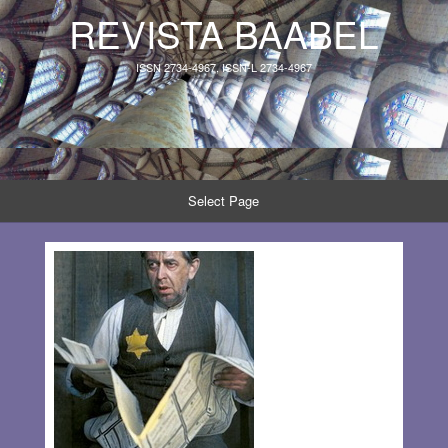
REVISTA BAABEL
ISSN 2734-4967, ISSN-L 2734-4967
Select Page