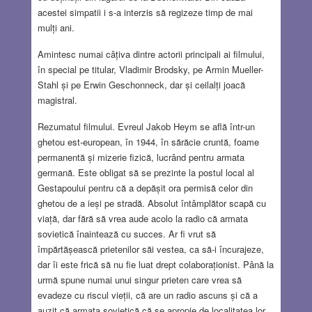
acestei simpatii i s-a interzis să regizeze timp de mai
mulți ani.
Amintesc numai câțiva dintre actorii principali ai filmului,
în special pe titular, Vladimir Brodsky, pe Armin Mueller-
Stahl și pe Erwin Geschonneck, dar și ceilalți joacă
magistral.
Rezumatul filmului. Evreul Jakob Heym se află într-un
ghetou est-european, în 1944, în sărăcie cruntă, foame
permanentă și mizerie fizică, lucrând pentru armata
germană. Este obligat să se prezinte la postul local al
Gestapoului pentru că a depășit ora permisă celor din
ghetou de a ieși pe stradă. Absolut întâmplător scapă cu
viață, dar fără să vrea aude acolo la radio că armata
sovietică înaintează cu succes. Ar fi vrut să
împărtășească prietenilor săi vestea, ca să-i încurajeze,
dar îi este frică să nu fie luat drept colaboraționist. Până la
urmă spune numai unui singur prieten care vrea să
evadeze cu riscul vieții, că are un radio ascuns și că a
auzit că armata sovietică că se apropie de localitatea lor.