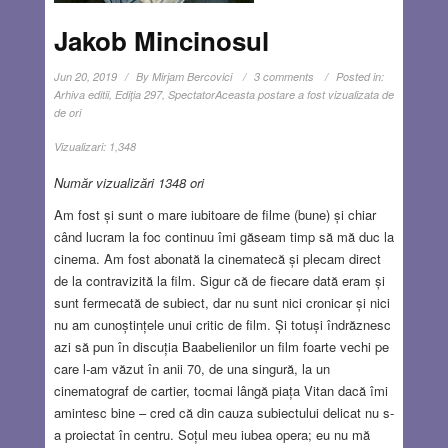
Jakob Mincinosul
Jun 20, 2019
By
Mirjam Bercovici
3 comments
Posted in:
Arhiva editii
,
Ediţia 297
,
Spectator
Aceasta postare a fost vizualizata de
de ori
Vizualizari:
1,348
Număr vizualizări 1348 ori
Am fost și sunt o mare iubitoare de filme (bune) și chiar
când lucram la foc continuu îmi găseam timp să mă duc la
cinema. Am fost abonată la cinematecă și plecam direct
de la contravizită la film. Sigur că de fiecare dată eram și
sunt fermecată de subiect, dar nu sunt nici cronicar și nici
nu am cunoștințele unui critic de film. Și totuși îndrăznesc
azi să pun în discuția Baabelienilor un film foarte vechi pe
care l-am văzut în anii 70, de una singură, la un
cinematograf de cartier, tocmai lângă piața Vitan dacă îmi
amintesc bine – cred că din cauza subiectului delicat nu s-
a proiectat în centru. Soțul meu iubea opera; eu nu mă