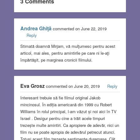
3 Comments
Andrea Ghiţă
commented on June 22, 2019
Reply
Stimată doamnă Mirjam, vă mulţumesc pentru acest
articol, mai ales, pentru amintirile pe care ni le-aţi
împărtăşit, pe marginea cronicii filmului.
Eva Grosz
commented on June 20, 2019
Reply
Interesant trebuie să fie filmul original Jakob
mincinosul. În ediția americană din 1999 cu Robert
Williams în rolul principal, l-am văzut și noi aici în TV
Israel . Desigur pentru cine a trăit acele timpuri
trezește multe amintiri. Ca apropiere de adevăr, nici un
film nu se poate apropia de adevărul petrecut atunci.
Totuși acest film trezește sentimente dureroase. Cât