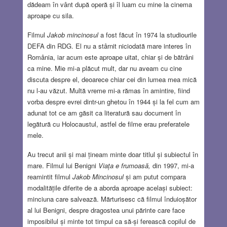
dădeam în vânt după operă și îl luam cu mine la cinema
aproape cu sila.
Filmul
Jakob mincinosul
a fost făcut în 1974 la studiourile
DEFA din RDG. El nu a stârnit niciodată mare interes în
România, iar acum este aproape uitat, chiar și de bătrâni
ca mine. Mie mi-a plăcut mult, dar nu aveam cu cine
discuta despre el, deoarece chiar cei din lumea mea mică
nu l-au văzut. Multă vreme mi-a rămas în amintire, fiind
vorba despre evrei dintr-un ghetou în 1944 și la fel cum am
adunat tot ce am găsit ca literatură sau document în
legătură cu Holocaustul, astfel de filme erau preferatele
mele.
Au trecut anii și mai țineam minte doar titlul și subiectul în
mare. Filmul lui Benigni
Viața e frumoasă,
din 1997, mi-a
reamintit filmul
Jakob Mincinosul
și am putut compara
modalitățile diferite de a aborda aproape același subiect:
minciuna care salvează. Mărturisesc că filmul înduioșător
al lui Benigni, despre dragostea unui părinte care face
imposibilul și minte tot timpul ca să-și ferească copilul de