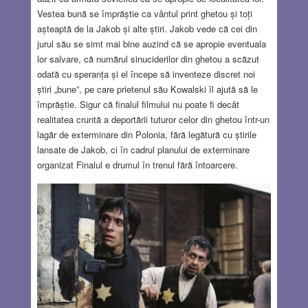
Vestea bună se împrăștie ca vântul print ghetou și toți
așteaptă de la Jakob și alte știri. Jakob vede că cei din
jurul său se simt mai bine auzind că se apropie eventuala
lor salvare, că numărul sinuciderilor din ghetou a scăzut
odată cu speranța și el începe să inventeze discret noi
știri „bune”, pe care prietenul său Kowalski îl ajută să le
împrăștie. Sigur că finalul filmului nu poate fi decât
realitatea cruntă a deportării tuturor celor din ghetou într-un
lagăr de exterminare din Polonia, fără legătură cu știrile
lansate de Jakob, ci în cadrul planului de exterminare
organizat Finalul e drumul în trenul fără întoarcere.