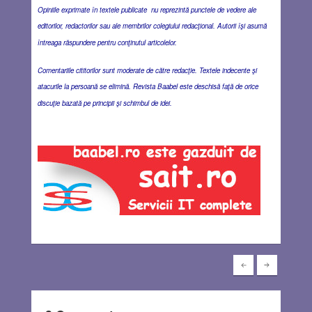
Opiniile exprimate în textele publicate nu reprezintă punctele de vedere ale
editorilor, redactorilor sau ale membrilor colegiului redacţional. Autorii îşi asumă
întreaga răspundere pentru conţinutul articolelor.
Comentariile cititorilor sunt moderate de către redacţie. Textele indecente şi
atacurile la persoană se elimină. Revista Baabel este deschisă faţă de orice
discuţie bazată pe principii şi schimbul de idei.