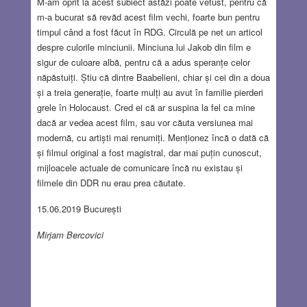
M-am oprit la acest subiect astăzi poate vetust, pentru că
m-a bucurat să revăd acest film vechi, foarte bun pentru
timpul când a fost făcut în RDG. Circulă pe net un articol
despre culorile minciunii. Minciuna lui Jakob din film e
sigur de culoare albă, pentru că a adus speranțe celor
năpăstuiți. Știu că dintre Baabelieni, chiar și cei din a doua
și a treia generație, foarte mulți au avut în familie pierderi
grele în Holocaust. Cred ei că ar suspina la fel ca mine
dacă ar vedea acest film, sau vor căuta versiunea mai
modernă, cu artiști mai renumiți. Menționez încă o dată că
și filmul original a fost magistral, dar mai puțin cunoscut,
mijloacele actuale de comunicare încă nu existau și
filmele din DDR nu erau prea căutate.
15.06.2019 București
Mirjam Bercovici