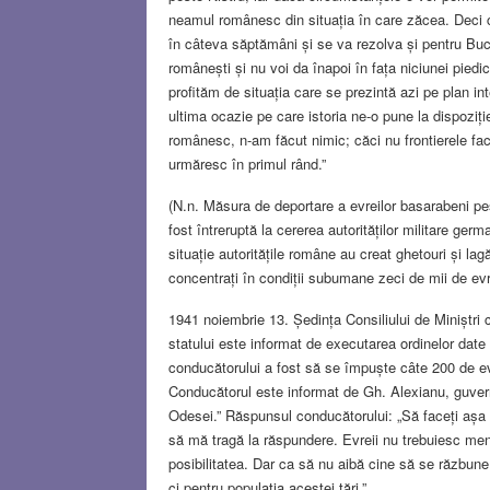
neamul românesc din situația în care zăcea. Deci 
în câteva săptămâni și se va rezolva și pentru Buco
românești și nu voi da înapoi în fața niciunei piedi
profităm de situația care se prezintă azi pe plan 
ultima ocazie pe care istoria ne-o pune la dispoziț
românesc, n-am făcut nimic; căci nu frontierele fac
urmăresc în primul rând.”
(N.n. Măsura de deportare a evreilor basarabeni pes
fost întreruptă la cererea autorităților militare ger
situație autoritățile române au creat ghetouri și lag
concentrați în condiții subumane zeci de mii de evre
1941 noiembrie 13. Ședința Consiliului de Miniștri 
statului este informat de executarea ordinelor date
conducătorului a fost să se împuște câte 200 de evr
Conducătorul este informat de Gh. Alexianu, guverna
Odesei.” Răspunsul conducătorului: „Să faceți așa pe
să mă tragă la răspundere. Evreii nu trebuiesc men
posibilitatea. Dar ca să nu aibă cine să se răzbune
ci pentru populația acestei țări.”