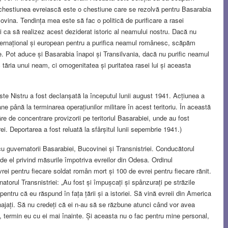
chestiunea evreiască este o chestiune care se rezolvă pentru Basarabia
vina. Tendința mea este să fac o politică de purificare a rasei
ci ca să realizez acest deziderat istoric al neamului nostru. Dacă nu
internațional și european pentru a purifica neamul românesc, scăpăm
ie. Pot aduce și Basarabia înapoi și Transilvania, dacă nu purific neamul
 tăria unui neam, ci omogenitatea și puritatea rasei lui și aceasta
te Nistru a fost declanșată la începutul lunii august 1941. Acțiunea a
mane până la terminarea operațiunilor militare în acest teritoriu. În această
ăre de concentrare provizorii pe teritoriul Basarabiei, unde au fost
i. Deportarea a fost reluată la sfârșitul lunii sepembrie 1941.)
cu guvernatorii Basarabiei, Bucovinei și Transnistriei. Conducătorul
 de el privind măsurile împotriva evreilor din Odesa. Ordinul
ei pentru fiecare soldat român mort și 100 de evrei pentru fiecare rănit.
torul Transnistriei: „Au fost și împușcați și spânzurați pe străzile
ntru că eu răspund în fața țării și a istoriei. Să vină evreii din America
ajați. Să nu credeți că ei n-au să se răzbune atunci când vor avea
, termin eu cu ei mai înainte. Și aceasta nu o fac pentru mine personal,