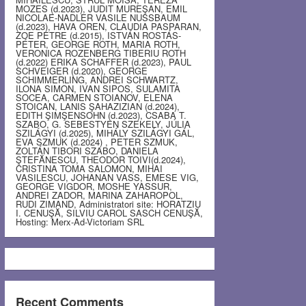
MOZES (d.2023), JUDIT MUREŞAN, EMIL
NICOLAE-NADLER VASILE NUSSBAUM
(d.2023), HAVA OREN, CLAUDIA PASPARAN,
ZOE PETRE (d.2015), ISTVÁN ROSTÁS-
PÉTER, GEORGE ROTH, MARIA ROTH,
VERONICA ROZENBERG TIBERIU ROTH
(d.2022) ERIKA SCHAFFER (d.2023), PAUL
SCHVEIGER (d.2020), GEORGE
SCHIMMERLING, ANDREI SCHWARTZ,
ILONA SIMON, IVAN SIPOS, SULAMITA
SOCEA, CARMEN STOIANOV, ELENA
STOICAN, LANIS ŞAHAZIZIAN (d.2024),
EDITH ŞIMŞENSOHN (d.2023), CSABA T.
SZABO, G. SEBESTYEN SZEKELY, JÚLIA
SZILÁGYI (d.2025), MIHÁLY SZILÁGYI GÁL,
EVA SZMUK (d.2024) , PETER SZMUK,
ZOLTÁN TIBORI SZABO, DANIELA
ŞTEFĂNESCU, THEODOR TOIVI(d.2024),
CRISTINA TOMA SALOMON, MIHAI
VASILESCU, JOHANAN VASS, EMESE VIG,
GEORGE VIGDOR, MOSHE YASSUR,
ANDREI ZADOR, MARINA ZAHAROPOL,
RUDI ZIMAND, Administratori site: HORATZIU
I. CENUŞĂ, SILVIU CAROL SASCH CENUŞĂ,
Hosting: Merx-Ad-Victoriam SRL
Recent Comments