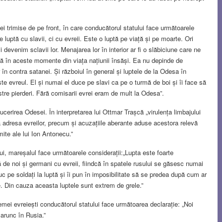
ei trimise de pe front, în care conducătorul statului face următoarele
e luptă cu slavii, ci cu evreii. Este o luptă pe viață și pe moarte. Ori
i devenim sclavii lor. Menajarea lor în interior ar fi o slăbiciune care ne
 în aceste momente din viața națiunii însăși. Ea nu depinde de
or în contra satanei. Și războiul în general și luptele de la Odesa în
e evreul. El și numai el duce pe slavi ca pe o turmă de boi și îi face să
tre pierderi. Fără comisarii evrei eram de mult la Odesa”.
ucerirea Odesei. În interpretarea lui Ottmar Trașcă „virulența limbajului
a adresa evreilor, precum și acuzațiile aberante aduse acestora relevă
mite ale lui Ion Antonecu.”
i, mareșalul face următoarele considerații:„Lupta este foarte
 de noi și germani cu evreii, fiindcă în spatele rusului se găsesc numai
duc pe soldați la luptă și îi pun în imposibilitate să se predea după cum ar
e. Din cauza aceasta luptele sunt extrem de grele.”
mei evreiești conducătorul statului face următoarea declarație: „Noi
 arunc în Rusia.”