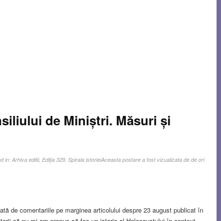
iliului de Miniștri. Măsuri și
d in:
Arhiva editii
,
Ediţia 329
,
Spirala istoriei
Aceasta postare a fost vizualizata de de ori
erată de comentariile pe marginea articolului despre 23 august publicat în
torii că nu mi-am propus să fac un istoric al Holocaustului în context