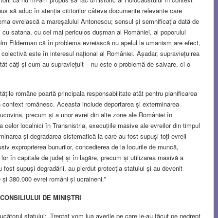
s să aduc în atenția cititorilor câteva documente relevante care
oblema evreiască a mareșalului Antonescu; sensul și semnificația dată de
eului cu satana, cu cel mai periculos dușman al României, al poporului
helm Filderman că în problema evreiască nu apelul la umanism are efect,
e colectivă este în interesul național al României. Așadar, supraviețuirea
atât câţi și cum au supraviețuit – nu este o problemă de salvare, ci o
ățile române poartă principala responsabilitate atât pentru planificarea
în context românesc. Aceasta include deportarea și exterminarea
 Bucovina, precum și a unor evrei din alte zone ale României în
 celor localnici în Transnistria, execuțiile masive ale evreilor din timpul
iminarea și degradarea sistematică la care au fost supuși toți evreii
usiv exproprierea bunurilor, concedierea de la locurile de muncă,
lor în capitale de județ și în lagăre, precum și utilizarea masivă a
 fost supuși degradării, au pierdut protecția statului și au devenit
0 și 380.000 evrei români și ucraineni.”
ONSILIULUI DE MINIȘTRI
cătorul statului: „Treptat vom lua averile pe care le-au făcut pe nedrept