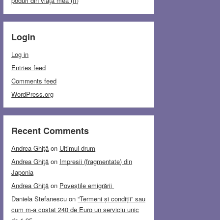
poduri din viaţa mea (II)
Login
Log in
Entries feed
Comments feed
WordPress.org
Recent Comments
Andrea Ghiţă
on
Ultimul drum
Andrea Ghiţă
on
Impresii (fragmentate) din
Japonia
Andrea Ghiţă
on
Poveștile emigrării
Daniela Stefanescu
on
“Termeni și condiții” sau
cum m-a costat 240 de Euro un serviciu unic