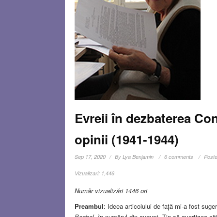
Evreii în dezbaterea Cons
opinii (1941-1944)
Sep 17, 2020
By
Lya Benjamin
6 comments
Poste
Vizualizari:
1,446
Număr vizualizări 1446 ori
Preambul
: Ideea articolului de față mi-a fost sug
Baabel
în numărul din august. Țin să avertizez citi