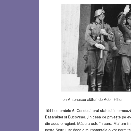
Ion Antonescu alături de Adolf Hitler
1941 octombrie 6. Conducătorul statului informează 
Basarabiei și Bucovinei. „În ceea ce privește pe ev
din aceste regiuni. Măsura este în curs. Mai am în 
peste Nistru, iar dacă circumstanțele o vor permite