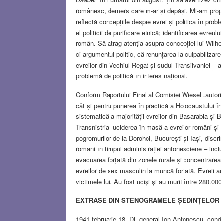
românesc, demers care m-ar și depăși. Mi-am propu
reflectă concepțiile despre evrei și politica în pr
el politicii de purificare etnică; identificarea evr
român. Să atrag atenţia asupra concepției lui Wil
ci argumentul politic, că renunțarea la culpabilizar
evreilor din Vechiul Regat și sudul Transilvaniei – 
problemă de politică în interes național.
Conform Raportului Final al Comisiei Wiesel „autorit
cât și pentru punerea în practică a Holocaustului 
sistematică a majorității evreilor din Basarabia și
Transnistria, uciderea în masă a evreilor români și a
pogromurilor de la Dorohoi, București și Iași, discr
români în timpul administrației antonesciene – incl
evacuarea forțată din zonele rurale și concentrarea 
evreilor de sex masculin la muncă forțată. Evreii au
victimele lui. Au fost uciși și au murit între 280.00
EXTRASE DIN STENOGRAMELE ȘEDINȚELOR C
1941 februarie 18. Dl. general Ion Antonescu, condu