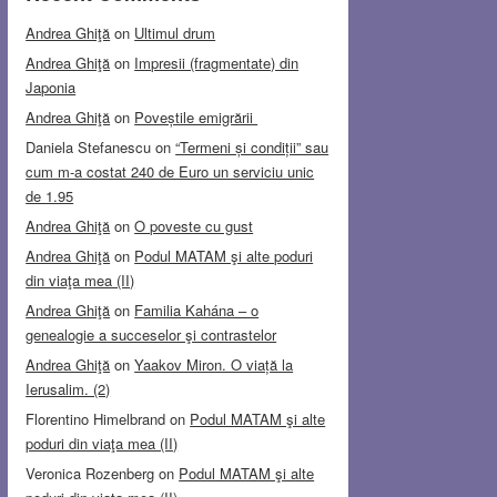
Andrea Ghiţă
on
Ultimul drum
Andrea Ghiţă
on
Impresii (fragmentate) din
Japonia
Andrea Ghiţă
on
Poveștile emigrării
Daniela Stefanescu
on
“Termeni și condiții” sau
cum m-a costat 240 de Euro un serviciu unic
de 1.95
Andrea Ghiţă
on
O poveste cu gust
Andrea Ghiţă
on
Podul MATAM şi alte poduri
din viaţa mea (II)
Andrea Ghiţă
on
Familia Kahána – o
genealogie a succeselor şi contrastelor
Andrea Ghiţă
on
Yaakov Miron. O viață la
Ierusalim. (2)
Florentino Himelbrand
on
Podul MATAM şi alte
poduri din viaţa mea (II)
Veronica Rozenberg
on
Podul MATAM şi alte