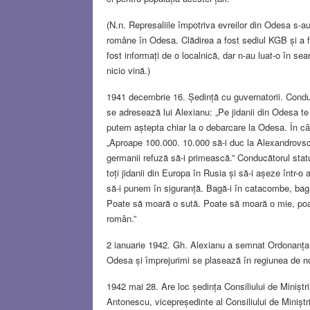
(N.n. Represaliile împotriva evreilor din Odesa s-
române în Odesa. Clădirea a fost sediul KGB și a fo
fost informați de o localnică, dar n-au luat-o în se
nicio vină.)
1941 decembrie 16. Ședință cu guvernatorii. Conducă
se adresează lui Alexianu: „Pe jidanii din Odesa te
putem aștepta chiar la o debarcare la Odesa. În câ
„Aproape 100.000. 10.000 să-i duc la Alexandrovsca
germanii refuză să-i primească.” Conducătorul statu
toți jidanii din Europa în Rusia și să-i așeze într
să-i punem în siguranță. Bagă-i în catacombe, bag
Poate să moară o sută. Poate să moară o mie, poat
român.”
2 ianuarie 1942. Gh. Alexianu a semnat Ordonanța nr
Odesa și împrejurimi se plasează în regiunea de no
1942 mai 28. Are loc ședința Consiliului de Minișt
Antonescu, vicepreședinte al Consiliului de Minișt