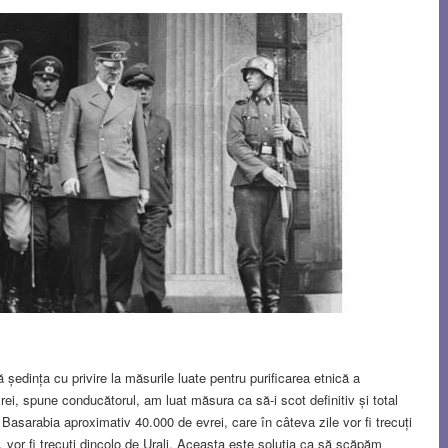
ședința cu privire la măsurile luate pentru purificarea etnică a
rei, spune conducătorul, am luat măsura ca să-i scot definitiv și total
Basarabia aproximativ 40.000 de evrei, care în câteva zile vor fi trecuți
, vor fi trecuți dincolo de Urali. Aceasta este soluția ca să scăpăm