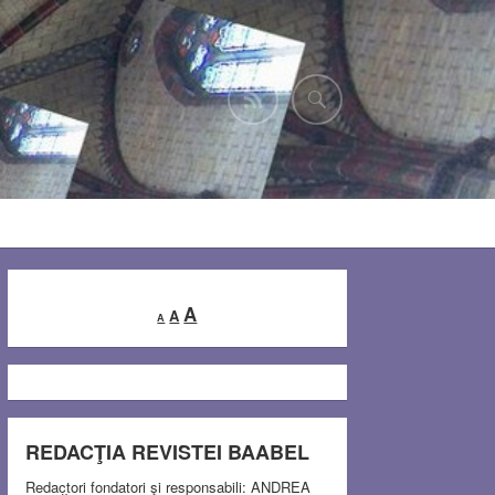
Decrease
Reset
Increase
A
A
A
font
font
font
size.
size.
size.
REDACŢIA REVISTEI BAABEL
Redactori fondatori şi responsabili: ANDREA