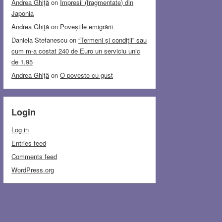
Andrea Ghiţă
on
Impresii (fragmentate) din
Japonia
Andrea Ghiţă
on
Poveștile emigrării
Daniela Stefanescu
on
“Termeni și condiții” sau
cum m-a costat 240 de Euro un serviciu unic
de 1.95
Andrea Ghiţă
on
O poveste cu gust
Login
Log in
Entries feed
Comments feed
WordPress.org