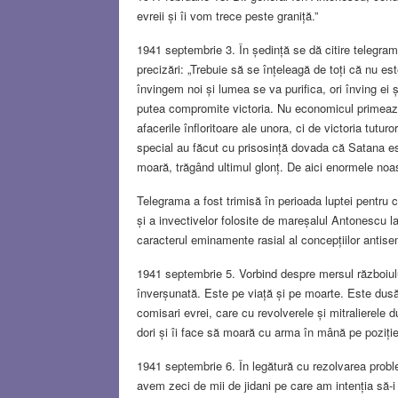
evreii și îi vom trece peste graniță.”
1941 septembrie 3. În ședință se dă citire telegram
precizări: „Trebuie să se înțeleagă de toți că nu est
învingem noi și lumea se va purifica, ori înving ei ș
putea compromite victoria. Nu economicul primează
afacerile înfloritoare ale unora, ci de victoria tutur
special au făcut cu prisosință dovada că Satana est
moară, trăgând ultimul glonț. De aici enormele noas
Telegrama a fost trimisă în perioada luptei pentru c
și a invectivelor folosite de mareșalul Antonescu l
caracterul eminamente rasial al concepțiilor antise
1941 septembrie 5. Vorbind despre mersul războiulu
înverșunată. Este pe viață și pe moarte. Este dusă
comisari evrei, care cu revolverele și mitralierele 
dori și îi face să moară cu arma în mână pe poziți
1941 septembrie 6. În legătură cu rezolvarea proble
avem zeci de mii de jidani pe care am intenția să-i