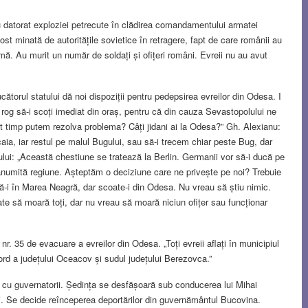
au datorat exploziei petrecute în clădirea comandamentului armatei
st minată de autoritățile sovietice în retragere, fapt de care românii au
amă. Au murit un număr de soldați și ofițeri români. Evreii nu au avut
torul statului dă noi dispoziții pentru pedepsirea evreilor din Odesa. I
 rog să-i scoți imediat din oraș, pentru că din cauza Sevastopolului ne
t timp putem rezolva problema? Câți jidani ai la Odesa?” Gh. Alexianu:
ia, iar restul pe malul Bugului, sau să-i trecem chiar peste Bug, dar
lui: „Această chestiune se tratează la Berlin. Germanii vor să-i ducă pe
-o anumită regiune. Așteptăm o deciziune care ne privește pe noi? Trebuie
ă-i în Marea Neagră, dar scoate-i din Odesa. Nu vreau să știu nimic.
e să moară toți, dar nu vreau să moară niciun ofițer sau funcționar
. 35 de evacuare a evreilor din Odesa. „Toți evreii aflați în municipiul
rd a județului Oceacov și sudul județului Berezovca.”
ri cu guvernatorii. Ședința se desfășoară sub conducerea lui Mihai
ri. Se decide reînceperea deportărilor din guvernământul Bucovina.