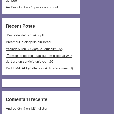
de 1.95
Andrea Ghiţă
on
O poveste cu gust
Recent Posts
„Promisiunile” primei nopți
Preambul la alegerile din Israel
Yaakov Miron. O viață la Ierusalim. (2)
“Termeni și condiții” sau cum m-a costat 240
de Euro un serviciu unic de 1.95
Podul MATAM şi alte poduri din viaţa mea (II)
Comentarii recente
Andrea Ghiţă
on
Ultimul drum