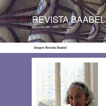
REVISTA BAABEL
ISSN 2734-4967, ISSN-L 2734-4967
Despre Revista Baabel