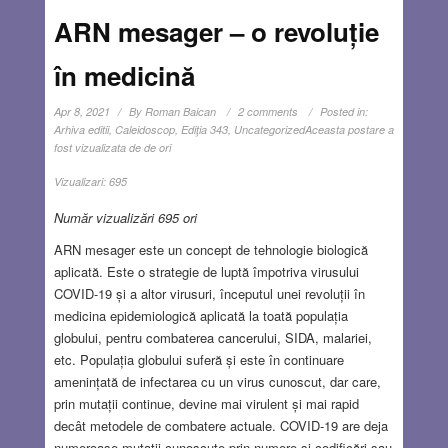
ARN mesager – o revoluție
în medicină
Apr 8, 2021
By
Roman Baican
2 comments
Posted in:
Arhiva editii
,
Caleidoscop
,
Ediţia 343
,
Uncategorized
Aceasta postare a
fost vizualizata de de ori
Vizualizari:
695
Număr vizualizări 695 ori
ARN mesager este un concept de tehnologie biologică
aplicată. Este o strategie de luptă împotriva virusului
COVID-19 și a altor virusuri, începutul unei revoluții în
medicina epidemiologică aplicată la toată populația
globului, pentru combaterea cancerului, SIDA, malariei,
etc. Populația globului suferă și este în continuare
amenințată de infectarea cu un virus cunoscut, dar care,
prin mutații continue, devine mai virulent și mai rapid
decât metodele de combatere actuale. COVID-19 are deja
numeroase mutații cunoscute prin numere și codificări sau