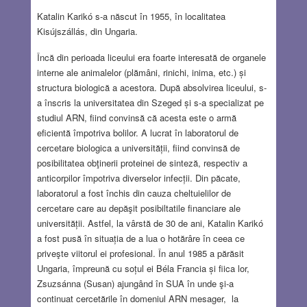
Katalin Karikó s-a născut în 1955, în localitatea
Kisújszállás, din Ungaria.
Încă din perioada liceului era foarte interesată de organele
interne ale animalelor (plămâni, rinichi, inima, etc.) și
structura biologică a acestora. După absolvirea liceului, s-
a înscris la universitatea din Szeged și s-a specializat pe
studiul ARN, fiind convinsă că acesta este o armă
eficientă împotriva bolilor. A lucrat în laboratorul de
cercetare biologica a universității, fiind convinsă de
posibilitatea obţinerii proteinei de sinteză, respectiv a
anticorpilor împotriva diverselor infecții. Din păcate,
laboratorul a fost închis din cauza cheltuielilor de
cercetare care au depăşit posibiltatile financiare ale
universității. Astfel, la vârstă de 30 de ani, Katalin Karikó
a fost pusă în situația de a lua o hotărâre în ceea ce
priveşte viitorul ei profesional. În anul 1985 a părăsit
Ungaria, împreună cu soțul ei Béla Francia și fiica lor,
Zsuzsánna (Susan) ajungând în SUA în unde şi-a
continuat cercetările în domeniul ARN mesager, la