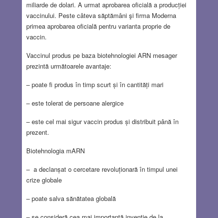
miliarde de dolari. A urmat aprobarea oficială a producției
vaccinului. Peste câteva săptămâni şi firma Moderna
primea aprobarea oficială pentru varianta proprie de
vaccin.
Vaccinul produs pe baza biotehnologiei ARN mesager
prezintă următoarele avantaje:
– poate fi produs în timp scurt și în cantități mari
– este tolerat de persoane alergice
– este cel mai sigur vaccin produs și distribuit până în
prezent.
Biotehnologia mARN
– a declanșat o cercetare revoluționară în timpul unei
crize globale
– poate salva sănătatea globală
– se consideră cea mai importantă invenție de la