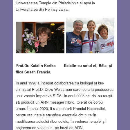
Universitatea Temple din Philadelphia și apoi la
Universitatea din Pennsylvania.
P
rof.Dr. Katalin Kariko
Katalin cu sotul ei
,
Béla, și
fiica Susan Francia,
În anul 1998 a început colaborarea cu biologul și bio-
chimistul Prof.Dr.Drew Weissman care lucra la producerea
unui vaccin împotrivă SIDA. În anul 2005 cei doi au reuşit
să producă un ARN mesager hibrid, tolerat de corpul
uman. În anul 2020, li s-a conferit Premiul Rosenstiel,
pentru rezultatele științifice esenţiale obţinute în
modificarea acidului ribonucleic, în vederea terapiei şi
obţinerea de vaccinuri, pe bază de ARN.