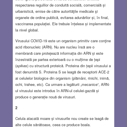
respectarea regulilor de conduită socială, comercială și
urbanistică, emise de către autorităţile medicale şi
organele de ordine publică, evitarea adunărilor și, în final,
vaccinarea populației. Ele trebuie înțelese și implementate
la nivel global.
Virusului COVID-19 este un organism primitiv care conţine
acid ribonucleic (ARN). Nu are nucleu însă are o
membrană care protejează informația din ARN și este
înzestrată pe partea exterioară cu o mulțime de țepi
(
spikes
) cu structură proteică. Proteina din țepii virusului a
fost denumită S. Proteina S se leagă de receptorii ACE-2
ai celulelor biologice din organism (plămâni, rinichi, inimă,
ochi, trahee, etc). Ca urmare a legăturii „mecanice“, ARN-
ul virusului este introdus în ARN-ul celulei-gazdă și
produce o generație nouă de virusuri.
2
Celula atacată moare și virusurile nou create se leagă de
alte celule sănătoase, ceea ce produce boala.