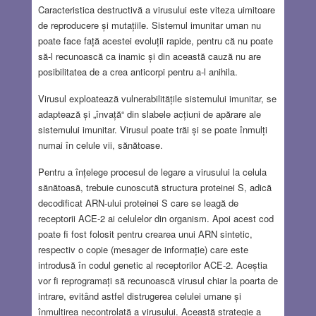
Caracteristica destructivă a virusului este viteza uimitoare
de reproducere și mutațiile. Sistemul imunitar uman nu
poate face față acestei evoluții rapide, pentru că nu poate
să-l recunoască ca inamic și din această cauză nu are
posibilitatea de a crea anticorpi pentru a-l anihila.
Virusul exploatează vulnerabilitățile sistemului imunitar, se
adaptează și „învață“ din slabele acțiuni de apărare ale
sistemului imunitar. Virusul poate trăi și se poate înmulți
numai în celule vii, sănătoase.
Pentru a înțelege procesul de legare a virusului la celula
sănătoasă, trebuie cunoscută structura proteinei S, adică
decodificat ARN-ului proteinei S care se leagă de
receptorii ACE-2 ai celulelor din organism. Apoi acest cod
poate fi fost folosit pentru crearea unui ARN sintetic,
respectiv o copie (mesager de informație) care este
introdusă în codul genetic al receptorilor ACE-2. Aceștia
vor fi reprogramați să recunoască virusul chiar la poarta de
intrare, evitând astfel distrugerea celulei umane și
înmulțirea necontrolată a virusului. Această strategie a