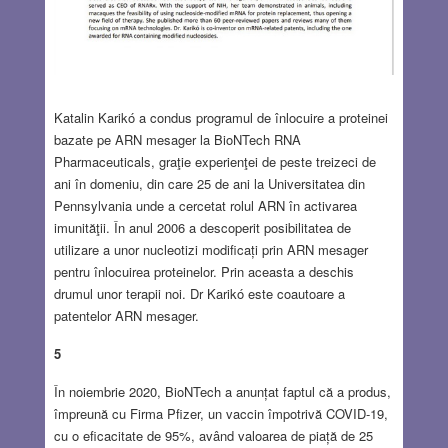
Katalin Karikó a condus programul de înlocuire a proteinei
bazate pe ARN mesager la BioNTech RNA
Pharmaceuticals, graţie experienţei de peste treizeci de
ani în domeniu, din care 25 de ani la Universitatea din
Pennsylvania unde a cercetat rolul ARN în activarea
imunităţii. În anul 2006 a descoperit posibilitatea de
utilizare a unor nucleotizi modificați prin ARN mesager
pentru înlocuirea proteinelor. Prin aceasta a deschis
drumul unor terapii noi. Dr Karikó este coautoare a
patentelor ARN mesager.
5
În noiembrie 2020, BioNTech a anunțat faptul că a produs,
împreună cu Firma Pfizer, un vaccin împotrivă COVID-19,
cu o eficacitate de 95%, având valoarea de piață de 25