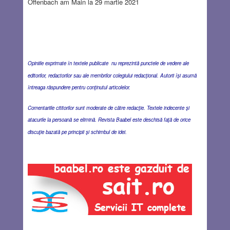
Offenbach am Main la 29 martie 2021
Opiniile exprimate în textele publicate nu reprezintă punctele de vedere ale
editorilor, redactorilor sau ale membrilor colegiului redacţional. Autorii îşi asumă
întreaga răspundere pentru conţinutul articolelor.
Comentariile cititorilor sunt moderate de către redacţie. Textele indecente şi
atacurile la persoană se elimină. Revista Baabel este deschisă faţă de orice
discuţie bazată pe principii şi schimbul de idei.