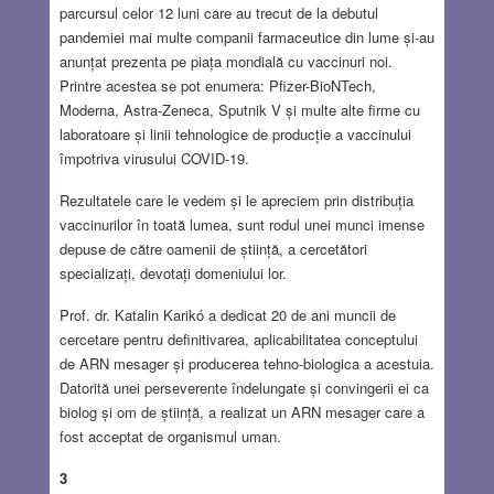
parcursul celor 12 luni care au trecut de la debutul
pandemiei mai multe companii farmaceutice din lume și-au
anunțat prezenta pe piața mondială cu vaccinuri noi.
Printre acestea se pot enumera: Pfizer-BioNTech,
Moderna, Astra-Zeneca, Sputnik V și multe alte firme cu
laboratoare și linii tehnologice de producție a vaccinului
împotriva virusului COVID-19.
Rezultatele care le vedem și le apreciem prin distribuția
vaccinurilor în toată lumea, sunt rodul unei munci imense
depuse de către oamenii de știință, a cercetători
specializați, devotați domeniului lor.
Prof. dr. Katalin Karikó a dedicat 20 de ani muncii de
cercetare pentru definitivarea, aplicabilitatea conceptului
de ARN mesager și producerea tehno-biologica a acestuia.
Datorită unei perseverente îndelungate și convingerii ei ca
biolog și om de știință, a realizat un ARN mesager care a
fost acceptat de organismul uman.
3