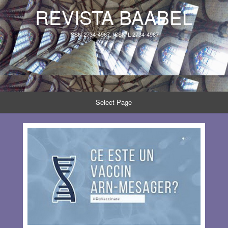
REVISTA BAABEL
ISSN 2734-4967, ISSN-L 2734-4967
Select Page