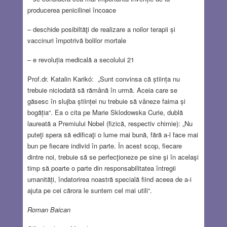
producerea penicilinei încoace
– deschide posibiltăţi de realizare a noilor terapii și
vaccinuri împotrivă bolilor mortale
– e revoluția medicală a secolului 21
Prof.dr. Katalin Karikó: „Sunt convinsa că știința nu
trebuie niciodată să rămână în urmă. Aceia care se
găsesc în slujba științei nu trebuie să vâneze faima și
bogăția“. Ea o cita pe Marie Sklodowska Curie, dublă
laureată a Premiului Nobel (fizică, respectiv chimie): „Nu
puteţi spera să edificaţi o lume mai bună, fără a-l face mai
bun pe fiecare individ în parte. În acest scop, fiecare
dintre noi, trebuie să se perfecţioneze pe sine şi în acelaşi
timp să poarte o parte din responsabilitatea întregii
umanități, îndatorirea noastră specială fiind aceea de a-i
ajuta pe cei cărora le suntem cel mai utili“.
Roman Baican