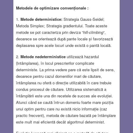
Metodele de optimizare convenționale :
1.
Metode deterministice:
Strategia Gauss-Seidel;
Metoda Simplex; Strategia gradientului. Toate aceste
metode se pot caracteriza prin deviza “
hill-climbing
“,
deoarece se orientează după pante locale și favorizează
deplasarea spre acele locuri unde există o pantă locală.
2.
Metode nedeterministice
utilizează hazardul
(ȋntâmplarea), în locul prescrierilor complicate
deterministe. La prima vedere pare că este lipsit de sens,
deoarece pentru cazul domeniilor mari de căutare,
întâmplarea nu oferă o direcție utilizabilă în care trebuie
condus procesul de căutare. Utilizarea sistematică a
întâmplării este una din recetele de succes ale evoluției.
Atunci când se caută într-un domeniu foarte mare poziția
unui optim pentru care nu există nicio informație (caz
practic frecvent), metoda de căutare bazată pe întâmplare
este mult mai eficientă decât algoritmul determinist.