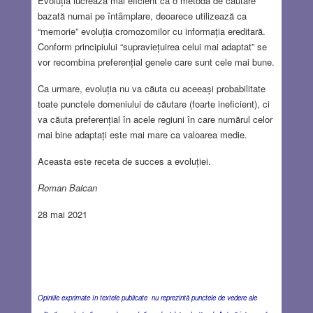
Evoluția lucrează mai eficient ca o metodă de căutare
bazată numai pe întâmplare, deoarece utilizează ca
“memorie” evoluția cromozomilor cu informația ereditară.
Conform principiului “supraviețuirea celui mai adaptat” se
vor recombina preferențial genele care sunt cele mai bune.
Ca urmare, evoluția nu va căuta cu aceeași probabilitate
toate punctele domeniului de căutare (foarte ineficient), ci
va căuta preferențial în acele regiuni în care numărul celor
mai bine adaptați este mai mare ca valoarea medie.
Aceasta este receta de succes a evoluției.
Roman Baican
28 mai 2021
Opiniile exprimate în textele publicate nu reprezintă punctele de vedere ale