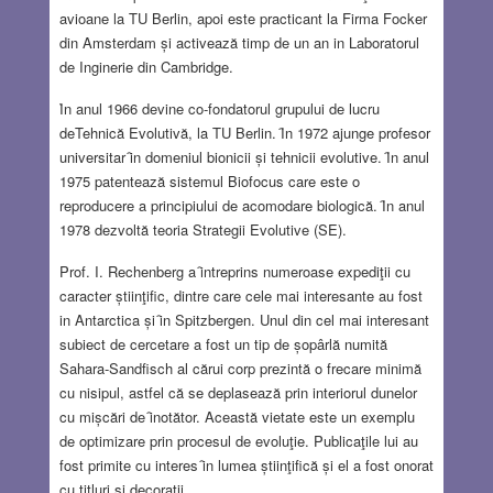
avioane la TU Berlin, apoi este practicant la Firma Focker
din Amsterdam și activează timp de un an in Laboratorul
de Inginerie din Cambridge.
Ȋn anul 1966 devine co-fondatorul grupului de lucru
deTehnică Evolutivă, la TU Berlin. Ȋn 1972 ajunge profesor
universitar ȋn domeniul bionicii și tehnicii evolutive. Ȋn anul
1975 patentează sistemul Biofocus care este o
reproducere a principiului de acomodare biologică. Ȋn anul
1978 dezvoltă teoria Strategii Evolutive (SE).
Prof. I. Rechenberg a ȋntreprins numeroase expediţii cu
caracter știinţific, dintre care cele mai interesante au fost
in Antarctica și ȋn Spitzbergen. Unul din cel mai interesant
subiect de cercetare a fost un tip de șopârlă numită
Sahara-Sandfisch al cărui corp prezintă o frecare minimă
cu nisipul, astfel că se deplasează prin interiorul dunelor
cu mișcări de ȋnotător. Această vietate este un exemplu
de optimizare prin procesul de evoluţie. Publicaţile lui au
fost primite cu interes ȋn lumea știinţifică și el a fost onorat
cu titluri și decoraţii.