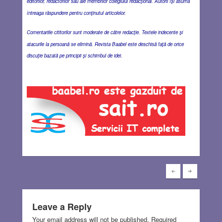
editorilor, redactorilor sau ale membrilor colegiului redacţional. Autorii îşi asumă
întreaga răspundere pentru conţinutul articolelor.
Comentariile cititorilor sunt moderate de către redacţie. Textele indecente şi
atacurile la persoană se elimină. Revista Baabel este deschisă faţă de orice
discuţie bazată pe principii şi schimbul de idei.
Leave a Reply
Your email address will not be published.
Required