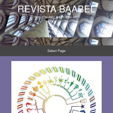
REVISTA BAABEL
ISSN 2734-4967, ISSN-L 2734-4967
Select Page