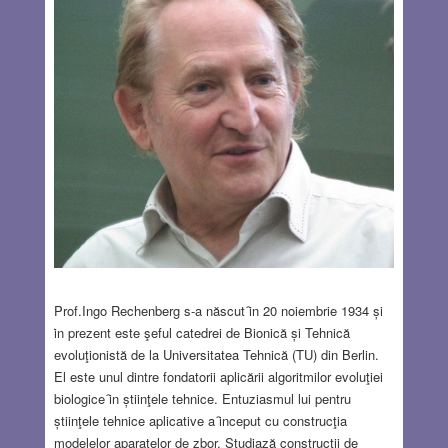
Prof.Ingo Rechenberg s-a născut ȋn 20 noiembrie 1934 și
ȋn prezent este şeful catedrei de Bionică și Tehnică
evoluţionistă de la Universitatea Tehnică (TU) din Berlin.
El este unul dintre fondatorii aplicării algoritmilor evoluţiei
biologice ȋn știinţele tehnice. Entuziasmul lui pentru
știinţele tehnice aplicative a ȋnceput cu construcţia
modelelor aparatelor de zbor. Studiază construcţii de