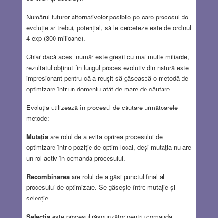
Numărul tuturor alternativelor posibile pe care procesul de
evoluție ar trebui, potențial, să le cerceteze este de ordinul
4 exp (300 milioane).
Chiar dacă acest număr este greșit cu mai multe miliarde,
rezultatul obţinut ȋn lungul proces evolutiv din natură este
impresionant pentru că a reușit să găsească o metodă de
optimizare într-un domeniu atât de mare de căutare.
Evoluția utilizează în procesul de căutare următoarele
metode:
Mutația
are rolul de a evita oprirea procesului de
optimizare într-o poziție de optim local, deși mutaţia nu are
un rol activ în comanda procesului.
Recombinarea
are rolul de a găsi punctul final al
procesului de optimizare. Se găsește între mutație și
selecție.
Selecția
este procesul răspunzător pentru comanda