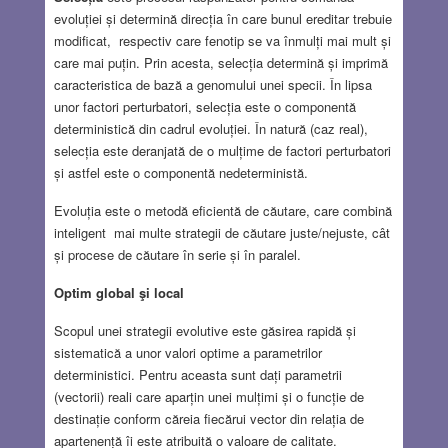
evoluției și determină direcția în care bunul ereditar trebuie
modificat, respectiv care fenotip se va înmulți mai mult și
care mai puțin. Prin acesta, selecția determină și imprimă
caracteristica de bază a genomului unei specii. În lipsa
unor factori perturbatori, selecția este o componentă
deterministică din cadrul evoluției. În natură (caz real),
selecția este deranjată de o mulțime de factori perturbatori
și astfel este o componentă nedeterministă.
Evoluția este o metodă eficientă de căutare, care combină
inteligent mai multe strategii de căutare juste/nejuste, cât
și procese de căutare în serie și în paralel.
Optim global şi local
Scopul unei strategii evolutive este găsirea rapidă și
sistematică a unor valori optime a parametrilor
deterministici. Pentru aceasta sunt dați parametrii
(vectorii) reali care aparțin unei mulțimi și o funcție de
destinație conform căreia fiecărui vector din relația de
apartenență îi este atribuită o valoare de calitate.