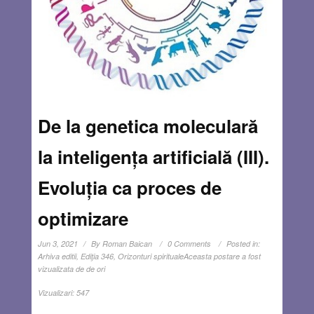
De la genetica moleculară
la inteligența artificială (III).
Evoluția ca proces de
optimizare
Jun 3, 2021
By
Roman Baican
0 Comments
Posted in:
Arhiva editii
,
Ediţia 346
,
Orizonturi spirituale
Aceasta postare a fost
vizualizata de de ori
Vizualizari:
547