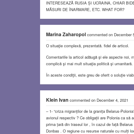
INTERESEAZĂ RUSIA ȘI UCRAINA, CHIAR BID
MĂSURI DE ÎNARMARE, ETC. WHAT FOR?
Marina Zaharopol
commented on December 
O situaţie complexă, prezentată. fidel de articol.
Comentariile la articol adăugă şi ele aspecte noi, 
complică şi mai mult situaţia politică şi umanitară.
În aceste condiţii, este greu de oferit o soluţie via
Klein Ivan
commented on December 4, 2021
– 1- “criza migranților de la granița Belarus-Polon
avionul respectiv ? Ce obligații are Polonia ca să a
prima țară din traseul lor , în cazul de față Belarus
Donbas . O regiune cu resurse naturale cu mulți lo