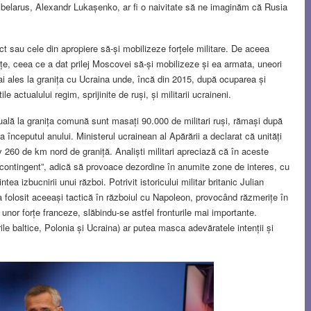
e belarus, Alexandr Lukașenko, ar fi o naivitate să ne imaginăm că Rusia
ect sau cele din apropiere să-și mobilizeze forțele militare. De aceea
țe, ceea ce a dat prilej Moscovei să-și mobilizeze și ea armata, uneori
i ales la granița cu Ucraina unde, încă din 2015, după ocuparea și
le actualului regim, sprijinite de ruși, și militarii ucraineni.
 actuală la granița comună sunt masați 90.000 de militari ruși, rămași după
începutul anului. Ministerul ucrainean al Apărării a declarat că unități
v 260 de km nord de graniță. Analiști militari apreciază că în aceste
rin contingent”, adică să provoace dezordine în anumite zone de interes, cu
tea izbucnirii unui război. Potrivit istoricului militar britanic Julian
 a folosit aceeași tactică în războiul cu Napoleon, provocând răzmerițe în
unor forțe franceze, slăbindu-se astfel fronturile mai importante.
ile baltice, Polonia și Ucraina) ar putea masca adevăratele intenții și