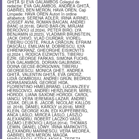
GHIŢĂ ŞI EVA GALAMBOS Colegiul de
redacţie: EVA GALAMBOS, ANDREA GHIŢĂ,
GABRIEL BEN MERON, HAVA OREN, Cap
Limpede: HAVA OREN Autori în ordine
alfabetică: SERENA ADLER, IRINA AIRINEI,
JOSSEF AVNI, ROMAN BAICAN, ANDREI
BANC (d.2018), DAVID BAR-ON, MIRJAM
BERCOVICI (d.2024), PETER BIRO, LYA
BENJAMIN (d.2023), VLADIMIR BRUNSTEIN,
JACK CHIVO, VLAD CIURDAR, VIOREL-
TIBERIU COSTE, PAULA CRĂCIUN, EFRAIM
DASCĂLU, EMILIAN M. DOBRESCU, ILYA
EHRENKRANZ, GHEORGHE EISIKOVITS
(d.2024 ), RODICA EIZIKOVITS, TIBERIU
EZRI, GEORGE FARKAS, SIMONA FUCHS,
EVA GALAMBOS, DORIAN GALBINSKI,
DOINA GECSE-BORGOVAN, TIBERIU
GEORGESCU, MONICA GHEŢ, ANDREA
GHIŢĂ, VALENTIN GHIŢĂ, EVA GROSZ,
LIDIA GOMBOŞIU, ANDREI GRÜN, BEDROS
HORASANGIAN, GEORGE HIDA,
FLORENTINO HIMELBRAND, LUCIAN-ZEEV
HERSCOVICI, ANDREI HERZLINGER, MIREL
HORODI, LIANA SAXONE-HORODI, CAROL
IANCU, VERA IEREMIAŞ-LAZAR, ANDREI
IZSAK, DELIA B. JACOB, NICOLAE KALLÓS
(d. 2018), DÁNIEL KÁROLY (d.2018), MIKE
KLEIN, GEORGE KUN, EDI KUPFERBERG,
ANCA LASLO, MIRCEA LASLO, LASZLO
ALEXANDRU, RÓBERT LACZKÓ VASS,
ŞLOMO LEIBOVICI LAIŞ(d.2014), THOMAS
LEWIN, DANIEL LŐWY, IRINA MARKOVITS,
ALEXANDRU MARINESCU, VERA MEDREA,
GABRIEL BEN MERON, MAGDA
MIHĂILESCU, STRUL MOISA, TEREZA