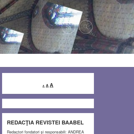
Decrease
Reset
Increase
A
A
A
font
font
font
size.
size.
size.
REDACŢIA REVISTEI BAABEL
Redactori fondatori şi responsabili: ANDREA