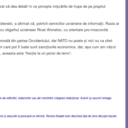
zat să dea detalii în ce privește mișcările de trupe de pe propriul
lenski, a afirmat că, potrivit serviciilor ucrainene de informații, Rusia ar
uit cu oligarhul ucrainean Rinat Ahmetov, cu orientare pro-moscovită.
rală din partea Occidentului, dar NATO nu poate și nici nu va oferi
suri care pot fi luate sunt sancțiunile economice, dar, așa cum am văzut
, aceasta este ”frecție la un picior de lemn”.
ale editorilor, redactorilor sau ale membrilor colegiului redacţional. Autorii îşi asumă întreaga
ente şi atacurile la persoană se elimină. Revista Baabel este deschisă faţă de orice discuţie bazată