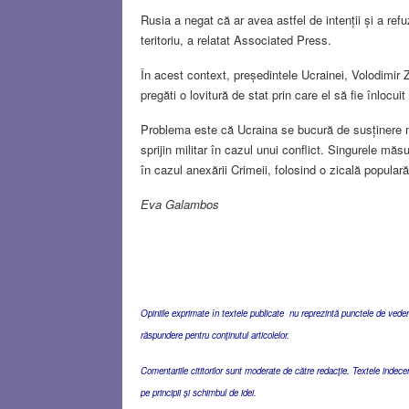
Rusia a negat că ar avea astfel de intenții și a refu
teritoriu, a relatat Associated Press.
În acest context, președintele Ucrainei, Volodimir Ze
pregăti o lovitură de stat prin care el să fie înloc
Problema este că Ucraina se bucură de susținere mo
sprijin militar în cazul unui conflict. Singurele mă
în cazul anexării Crimeii, folosind o zicală populară
Eva Galambos
Opiniile exprimate în textele publicate nu reprezintă punctele de vedere 
răspundere pentru conţinutul articolelor.
Comentariile cititorilor sunt moderate de către redacţie. Textele indec
pe principii şi schimbul de idei.