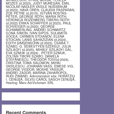
MOZES (d.2023), JUDIT MUREŞAN, EMIL
NICOLAE-NADLER VASILE NUSSBAUM
(d.2023), HAVA OREN, CLAUDIA PASPARAN,
ZOE PETRE (d.2015), ISTVÁN ROSTÁS-
PÉTER, GEORGE ROTH, MARIA ROTH,
VERONICA ROZENBERG TIBERIU ROTH
(d.2022) ERIKA SCHAFFER (d.2023), PAUL
SCHVEIGER (d.2020), GEORGE
SCHIMMERLING, ANDREI SCHWARTZ,
ILONA SIMON, IVAN SIPOS, SULAMITA
SOCEA, CARMEN STOIANOV, ELENA
STOICAN, LANIS ŞAHAZIZIAN (d.2024),
EDITH ŞIMŞENSOHN (d.2023), CSABA T.
SZABO, G. SEBESTYEN SZEKELY, JÚLIA
SZILÁGYI (d.2025), MIHÁLY SZILÁGYI GÁL,
EVA SZMUK (d.2024) , PETER SZMUK,
ZOLTÁN TIBORI SZABO, DANIELA
ŞTEFĂNESCU, THEODOR TOIVI(d.2024),
CRISTINA TOMA SALOMON, MIHAI
VASILESCU, JOHANAN VASS, EMESE VIG,
GEORGE VIGDOR, MOSHE YASSUR,
ANDREI ZADOR, MARINA ZAHAROPOL,
RUDI ZIMAND, Administratori site: HORATZIU
I. CENUŞĂ, SILVIU CAROL SASCH CENUŞĂ,
Hosting: Merx-Ad-Victoriam SRL
Recent Comments