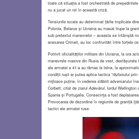
toate că situația a fost orchestrată de președintel
nu a jucat un rol în această criză.
Tensiunile iscate au determinat țările implicate dir
Polonia, Belarus și Ucraina au masat trupe la grani
sub pretextul manevrelor – aceasta se întâmplă ma
anexarea Crimeii, au loc confruntări între forțele osti
Potrivit oficialităților militare din Ucraina, la ora
manevrele masive din Rusia de vest, desfășurate la 
ale armatei a 41-a au rămas la Ielna, la aproximati
condiții rușii ar putea aplica tactica ”războiului p
mijloace puține, în vederea slăbirii adversarului înain
Corbett, citat de ziarul
Adevărul
, lordul Wellington
Spania și Portugalia. Consecința a fost deplasarea 
Provocarea de dezordine în regiunile de graniță (țăr
tactici ale armatei ruse.