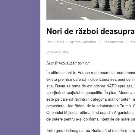
Nori de război deasupra
Dec 2, 2021
By
Eva Galambos
13 comments
Pos
Vizualizari:
851
Număr vizualizări 851 ori
În ultimele luni în Europa s-au acumulat numeroase 
exista premise care să indice izbucnirea unui confl
știe, Rusia se teme de extinderea NATO spre est, sp
aparținând spațiului ei geopolitic. În plus, Mosco
este pe cale să revină în categoria marilor puteri, m
președinte, Joe Biden, de la administrația Trump. 
Orientului Mijlociu, ultima fiind cea din Afganistan
de putere pentru a-și confirma intențiile de mare pu
Este greu de imaginat ca Rusia să-și înscrie în st