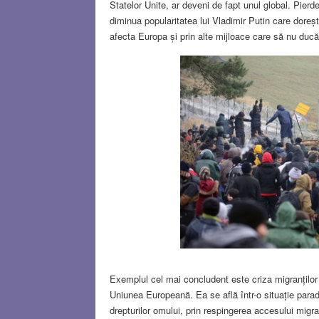
Statelor Unite, ar deveni de fapt unul global. Pierde
diminua popularitatea lui Vladimir Putin care doreș
afecta Europa și prin alte mijloace care să nu ducă l
Exemplul cel mai concludent este criza migranților
Uniunea Europeană. Ea se află într-o situație parado
drepturilor omului, prin respingerea accesului migranți