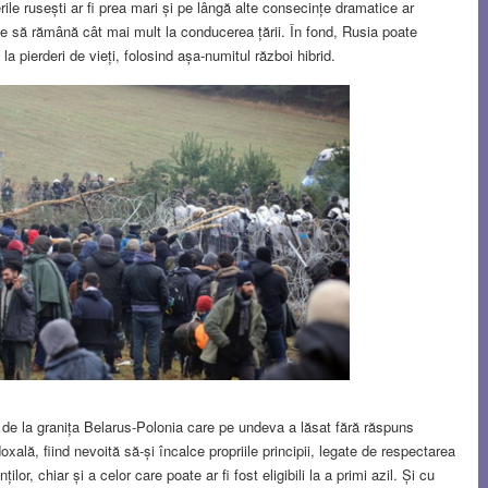
rile rusești ar fi prea mari și pe lângă alte consecințe dramatice ar
te să rămână cât mai mult la conducerea țării. În fond, Rusia poate
a pierderi de vieți, folosind așa-numitul război hibrid.
 de la granița Belarus-Polonia care pe undeva a lăsat fără răspuns
xală, fiind nevoită să-și încalce propriile principii, legate de respectarea
lor, chiar și a celor care poate ar fi fost eligibili la a primi azil. Și cu