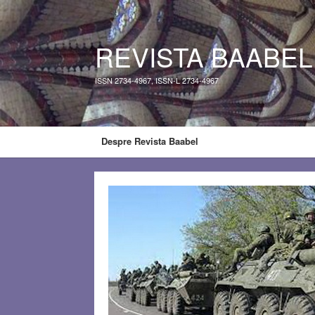
REVISTA BAABEL
ISSN 2734-4967, ISSN-L 2734-4967
Despre Revista Baabel