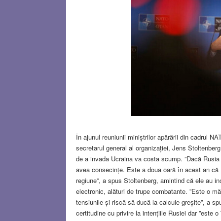
În ajunul reuniunii miniștrilor apărării din cadrul 
secretarul general al organizației, Jens Stoltenberg
de a invada Ucraina va costa scump. ”Dacă Rusia v
avea consecințe. Este a doua oară în acest an că R
regiune”, a spus Stoltenberg, amintind că ele au incl
electronic, alături de trupe combatante. ”Este o mă
tensiunile și riscă să ducă la calcule greșite”, a 
certitudine cu privire la intențiile Rusiei dar ”este 