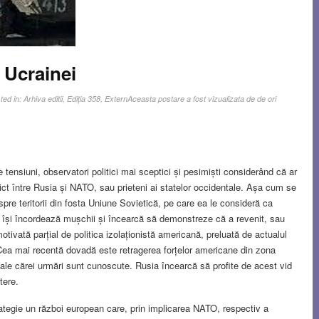
 Ucrainei
ted in:
Arhiva editii
,
Ediţia 358
,
Extern
Aceasta postare a fost vizualizata de de ori
tensiuni, observatori politici mai sceptici și pesimiști considerând că ar
ict între Rusia și NATO, sau prieteni ai statelor occidentale. Așa cum se
re teritorii din fosta Uniune Sovietică, pe care ea le consideră ca
va își încordează mușchii și încearcă să demonstreze că a revenit, sau
otivată parțial de politica izolaționistă americană, preluată de actualul
Cea mai recentă dovadă este retragerea forțelor americane din zona
, ale cărei urmări sunt cunoscute. Rusia încearcă să profite de acest vid
tere.
rategie un război european care, prin implicarea NATO, respectiv a