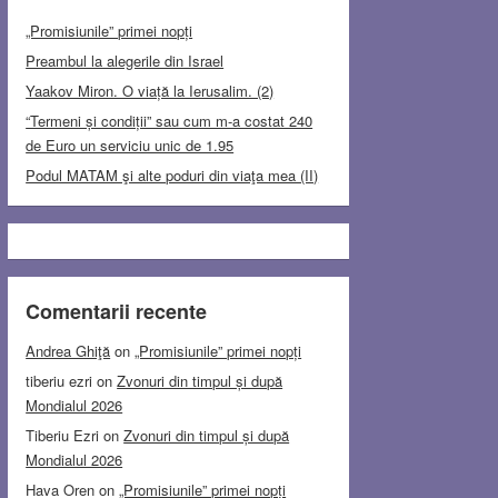
„Promisiunile” primei nopți
Preambul la alegerile din Israel
Yaakov Miron. O viață la Ierusalim. (2)
“Termeni și condiții” sau cum m-a costat 240
de Euro un serviciu unic de 1.95
Podul MATAM şi alte poduri din viaţa mea (II)
Comentarii recente
Andrea Ghiţă
on
„Promisiunile” primei nopți
tiberiu ezri
on
Zvonuri din timpul și după
Mondialul 2026
Tiberiu Ezri
on
Zvonuri din timpul și după
Mondialul 2026
Hava Oren
on
„Promisiunile” primei nopți