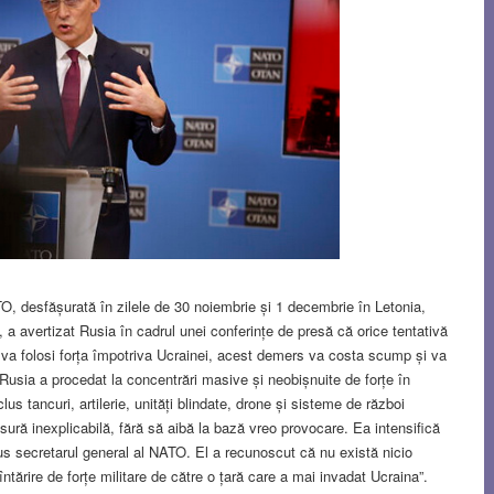
NATO, desfășurată în zilele de 30 noiembrie și 1 decembrie în Letonia,
, a avertizat Rusia în cadrul unei conferințe de presă că orice tentativă
a folosi forța împotriva Ucrainei, acest demers va costa scump și va
usia a procedat la concentrări masive și neobișnuite de forțe în
us tancuri, artilerie, unități blindate, drone și sisteme de război
sură inexplicabilă, fără să aibă la bază vreo provocare. Ea intensifică
spus secretarul general al NATO. El a recunoscut că nu există nicio
o întărire de forțe militare de către o țară care a mai invadat Ucraina”.