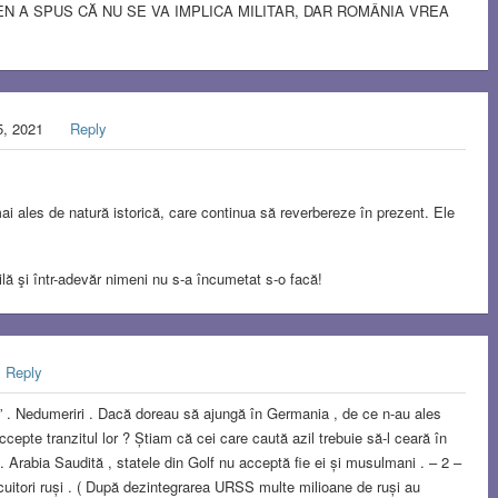
EN A SPUS CĂ NU SE VA IMPLICA MILITAR, DAR ROMÂNIA VREA
5, 2021
Reply
mai ales de natură istorică, care continua să reverbereze în prezent. Ele
bilă şi într-adevăr nimeni nu s-a încumetat s-o facă!
Reply
ia” . Nedumeriri . Dacă doreau să ajungă în Germania , de ce n-au ales
ccepte tranzitul lor ? Știam că cei care caută azil trebuie să-l ceară în
 . Arabia Saudită , statele din Golf nu acceptă fie ei și musulmani . – 2 –
cuitori ruși . ( După dezintegrarea URSS multe milioane de ruși au