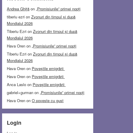
Andrea Ghiţă
on
„Promisiunile” primei nopți
tiberiu ezri
on
Zvonuri din timpul și după
Mondialul 2026
Tiberiu Ezri
on
Zvonuri din timpul și după
Mondialul 2026
Hava Oren
on
„Promisiunile” primei nopți
Tiberiu Ezri
on
Zvonuri din timpul și după
Mondialul 2026
Hava Oren
on
Poveștile emigrării
Hava Oren
on
Poveștile emigrării
Anca Laslo
on
Poveștile emigrării
gabriel+gurman
on
„Promisiunile” primei nopți
Hava Oren
on
O poveste cu gust
Login