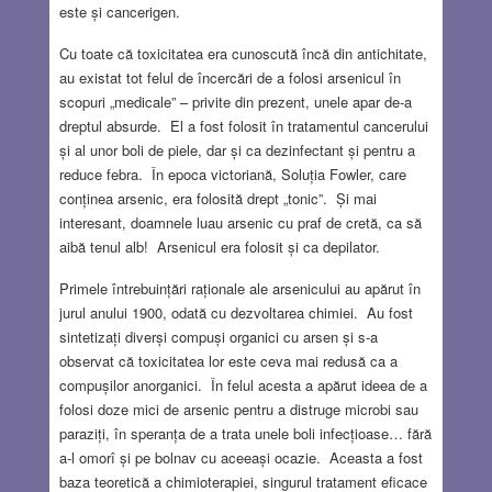
este și cancerigen.
Cu toate că toxicitatea era cunoscută încă din antichitate,
au existat tot felul de încercări de a folosi arsenicul în
scopuri „medicale” – privite din prezent, unele apar de-a
dreptul absurde. El a fost folosit în tratamentul cancerului
și al unor boli de piele, dar și ca dezinfectant și pentru a
reduce febra. În epoca victoriană, Soluția Fowler, care
conținea arsenic, era folosită drept „tonic”. Și mai
interesant, doamnele luau arsenic cu praf de cretă, ca să
aibă tenul alb! Arsenicul era folosit și ca depilator.
Primele întrebuințări raționale ale arsenicului au apărut în
jurul anului 1900, odată cu dezvoltarea chimiei. Au fost
sintetizați diverși compuși organici cu arsen și s-a
observat că toxicitatea lor este ceva mai redusă ca a
compușilor anorganici. În felul acesta a apărut ideea de a
folosi doze mici de arsenic pentru a distruge microbi sau
paraziți, în speranța de a trata unele boli infecțioase… fără
a-l omorî și pe bolnav cu aceeași ocazie. Aceasta a fost
baza teoretică a chimioterapiei, singurul tratament eficace