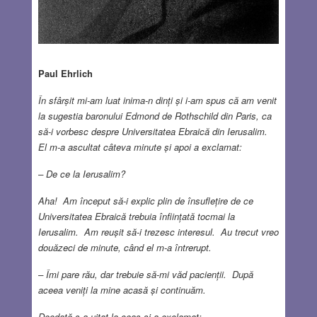
Paul Ehrlich
În sfârșit mi-am luat inima-n dinți și i-am spus că am venit
la sugestia baronului Edmond de Rothschild din Paris, ca
să-i vorbesc despre Universitatea Ebraică din Ierusalim.
El m-a ascultat câteva minute și apoi a exclamat:
– De ce la Ierusalim?
Aha! Am început să-i explic plin de însuflețire de ce
Universitatea Ebraică trebuia înființată tocmai la
Ierusalim. Am reușit să-i trezesc interesul. Au trecut vreo
douăzeci de minute, când el m-a întrerupt.
– Îmi pare rău, dar trebuie să-mi văd pacienții. După
aceea veniți la mine acasă și continuăm.
Deodată s-a uitat la ceas și a exclamat: