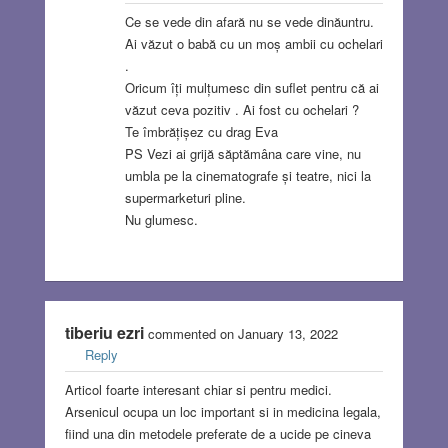
Ce se vede din afară nu se vede dinăuntru.
Ai văzut o babă cu un moș ambii cu ochelari
.
Oricum îți mulțumesc din suflet pentru că ai
văzut ceva pozitiv . Ai fost cu ochelari ?
Te îmbrățișez cu drag Eva
PS Vezi ai grijă săptămâna care vine, nu
umbla pe la cinematografe și teatre, nici la
supermarketuri pline.
Nu glumesc.
tiberiu ezri
commented on January 13, 2022
Reply
Articol foarte interesant chiar si pentru medici.
Arsenicul ocupa un loc important si in medicina legala,
fiind una din metodele preferate de a ucide pe cineva