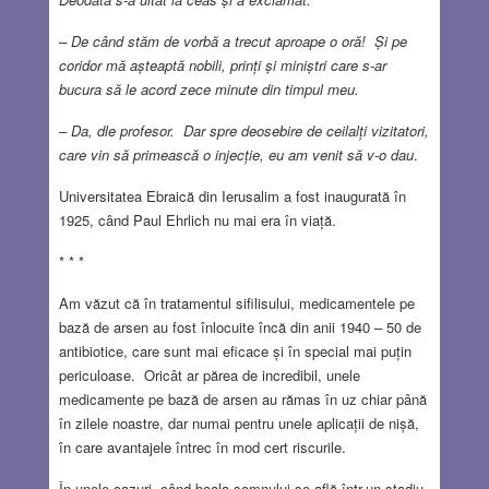
– De când stăm de vorbă a trecut aproape o oră! Și pe
coridor mă așteaptă nobili, prinți și miniștri care s-ar
bucura să le acord zece minute din timpul meu.
– Da, dle profesor. Dar spre deosebire de ceilalți vizitatori,
care vin să primească o injecție, eu am venit să v-o dau
.
Universitatea Ebraică din Ierusalim a fost inaugurată în
1925, când Paul Ehrlich nu mai era în viață.
* * *
Am văzut că în tratamentul sifilisului, medicamentele pe
bază de arsen au fost înlocuite încă din anii 1940 – 50 de
antibiotice, care sunt mai eficace și în special mai puțin
periculoase. Oricât ar părea de incredibil, unele
medicamente pe bază de arsen au rămas în uz chiar până
în zilele noastre, dar numai pentru unele aplicații de nișă,
în care avantajele întrec în mod cert riscurile.
În unele cazuri, când boala somnului se află într-un stadiu