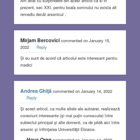
Am aflat cu surprindere din acest articol ca si in
prezent, sec XXI, pentru boala somnului nu exista alt
remediu decât arsenicul .
Mirjam Bercovici
commented on January 15,
2022
Reply
Și eu sunt de acord că articolul este interesant pentru
medici
Andrea Ghiţă
commented on January 14, 2022
Reply
Şi acest articol, ca multe altele ale autoarei, realizează
conexiuni interesante (şi mai puţin cunoscute) între
subiectul principal şi alte domenii, ca de pildă aici între
arsenic şi înfiinţarea Universităţii Ebraice.
Hava Oren
commented on January 14, 2022