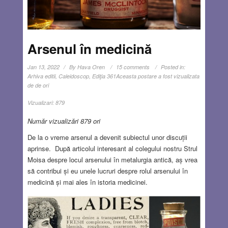
Arsenul în medicină
Jan 13, 2022
By
Hava Oren
15 comments
Posted in:
Arhiva editii
,
Caleidoscop
,
Ediţia 361
Aceasta postare a fost vizualizata
de de ori
Vizualizari:
879
Număr vizualizări 879 ori
De la o vreme arsenul a devenit subiectul unor discuții
aprinse. După articolul interesant al colegului nostru Strul
Moisa despre locul arsenului în metalurgia antică, aș vrea
să contribui și eu unele lucruri despre rolul arsenului în
medicină și mai ales în istoria medicinei.