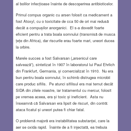
al bolilor infecțioase înainte de descoperirea antibioticelor.
Primul compus organic cu arsen folosit ca medicament a
fost Atoxyl, cu o toxicitate de cca 50 de ori mai redusă
decât a compușilor anorganici. El s-a dovedit foarte
eficient pentru a trata boala somnului (transmisă de musca
țețe din Africa), dar riscurile erau foarte mari, uneori ducea
la orbire.
Marele succes a fost Salvarsan („arsenicul care
salvează”), sintetizat în 1907 în laboratorul lui Paul Ehrlich
din Frankfurt, Germania, și comercializat în 1910. Nu era
bun pentru boala somnului, în schimb distrugea microbii
care produc sifilis. Pe atunci sifilisul era mai temut decât
SIDA din zilele noastre, iar tratamentul cu mercur, folosit
pe vremea aceea, era și toxic și ineficient. Asta nu
înseamnă că Salvarsan era lipsit de riscuri, din contră:
ataca ficatul și uneori putea fi chiar fatal.
O problemă majoră era instabilitatea substanței, care la
aer se oxida rapid. Înainte de a fi injectată, ea trebuia