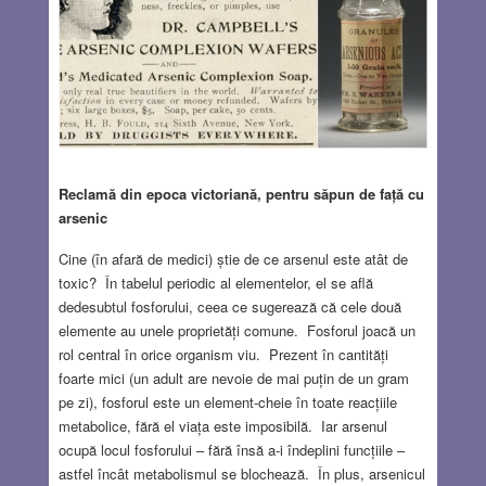
Reclamă din epoca victoriană, pentru săpun de față cu
arsenic
Cine (în afară de medici) știe de ce arsenul este atât de
toxic? În tabelul periodic al elementelor, el se află
dedesubtul fosforului, ceea ce sugerează că cele două
elemente au unele proprietăți comune. Fosforul joacă un
rol central în orice organism viu. Prezent în cantități
foarte mici (un adult are nevoie de mai puțin de un gram
pe zi), fosforul este un element-cheie în toate reacțiile
metabolice, fără el viața este imposibilă. Iar arsenul
ocupă locul fosforului – fără însă a-i îndeplini funcțiile –
astfel încât metabolismul se blochează. În plus, arsenicul