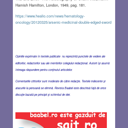
Hamish Hamilton, London, 1949, pag. 181.
https://www.healio.com/news/hematology-
oncology/20120325/arsenic-medicinal-double-edged-sword
Opiniile exprimate în textele publicate nu reprezintă punctele de vedere ale
editorilor, redactorilor sau ale membrilor colegiului redacţional. Autorii îşi asumă
întreaga răspundere pentru conţinutul articolelor.
Comentariile cititorilor sunt moderate de către redacţie. Textele indecente şi
atacurile la persoană se elimină. Revista Baabel este deschisă faţă de orice
discuţie bazată pe principii şi schimbul de idei.