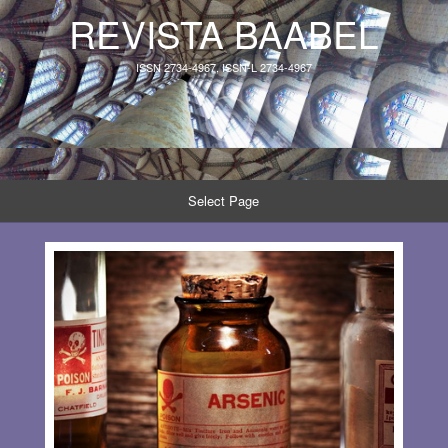
REVISTA BAABEL
ISSN 2734-4967, ISSN-L 2734-4967
Select Page