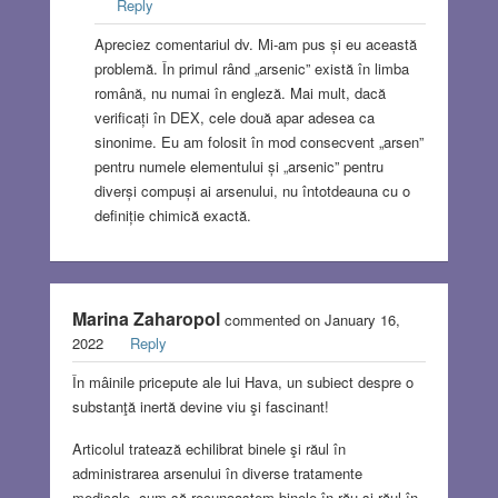
Reply
Apreciez comentariul dv. Mi-am pus și eu această
problemă. În primul rând „arsenic” există în limba
română, nu numai în engleză. Mai mult, dacă
verificați în DEX, cele două apar adesea ca
sinonime. Eu am folosit în mod consecvent „arsen”
pentru numele elementului și „arsenic” pentru
diverși compuși ai arsenului, nu întotdeauna cu o
definiție chimică exactă.
Marina Zaharopol
commented on January 16,
2022
Reply
În mâinile pricepute ale lui Hava, un subiect despre o
substanţă inertă devine viu şi fascinant!
Articolul tratează echilibrat binele şi răul în
administrarea arsenului în diverse tratamente
medicale, cum să recunoaştem binele în rău şi răul în