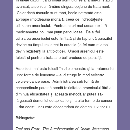
avansat, arsenicul rămâne singura opțiune de tratament.
Chiar dacă riscurile sunt mari, boala netratată este
aproape întotdeauna mortală, ceea ce îndreptățește
utilizarea arsenicului. Pentru cazuri mai ușoare există
medicamente noi, mai puțin periculoase. De altfel
utilizarea arsenicului este limitată și de faptul că parazitul
devine cu timpul rezistent la arsenic (la fel cum microbii
devin rezistenți la antibiotice). Uneori arsenicul este
folosit și pentru a trata alte boli produse de paraziți.
Arsenicul mai este folosit în zilele noastre și la tratamentul
unor forme de leucemie – el distruge în mod selectiv
celulele canceroase. Administrarea sub formă de
nanoparticule pare să scadă toxicitatea arsenicului fără a-i
diminua eficacitatea și această metodă ar putea să-i
lărgească domeniul de aplicație și la alte forme de cancer
– dar acest lucru este deocamdată de domeniul viitorului.
Bibliografie:
Trial and Error. The Autobiography of Chaim Weizmann
.