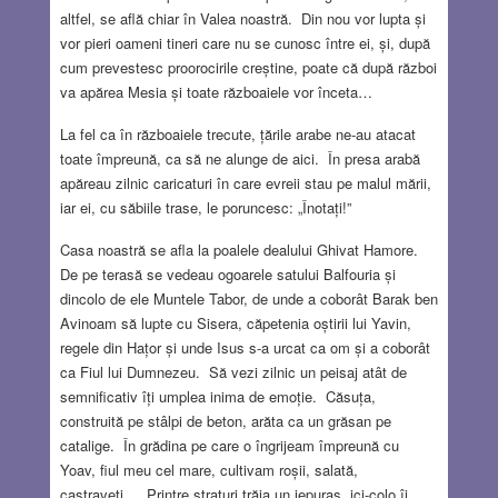
altfel, se află chiar în Valea noastră. Din nou vor lupta și
vor pieri oameni tineri care nu se cunosc între ei, și, după
cum prevestesc proorocirile creștine, poate că după război
va apărea Mesia și toate războaiele vor înceta…
La fel ca în războaiele trecute, țările arabe ne-au atacat
toate împreună, ca să ne alunge de aici. În presa arabă
apăreau zilnic caricaturi în care evreii stau pe malul mării,
iar ei, cu săbiile trase, le poruncesc: „Înotați!”
Casa noastră se afla la poalele dealului Ghivat Hamore.
De pe terasă se vedeau ogoarele satului Balfouria și
dincolo de ele Muntele Tabor, de unde a coborât Barak ben
Avinoam să lupte cu Sisera, căpetenia oștirii lui Yavin,
regele din Hațor și unde Isus s-a urcat ca om și a coborât
ca Fiul lui Dumnezeu. Să vezi zilnic un peisaj atât de
semnificativ îți umplea inima de emoție. Căsuța,
construită pe stâlpi de beton, arăta ca un grăsan pe
catalige. În grădina pe care o îngrijeam împreună cu
Yoav, fiul meu cel mare, cultivam roșii, salată,
castraveți… Printre straturi trăia un iepuraș, ici-colo îi