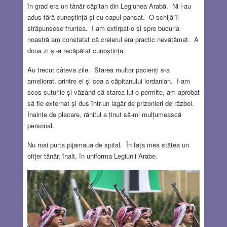
în grad era un tânăr căpitan din Legiunea Arabă. Ni l-au
adus fără cunoștință și cu capul pansat. O schijă îi
străpunsese fruntea. I-am extirpat-o și spre bucuria
noastră am constatat că creierul era practic nevătămat. A
doua zi și-a recăpătat cunoștința.
Au trecut câteva zile. Starea multor pacienți s-a
ameliorat, printre ei și cea a căpitanului iordanian. I-am
scos suturile și văzând că starea lui o permite, am aprobat
să fie externat și dus într-un lagăr de prizonieri de război.
Înainte de plecare, rănitul a ținut să-mi mulțumească
personal.
Nu mai purta pijamaua de spital. În fața mea stătea un
ofițer tânăr, înalt, în uniforma Legiunii Arabe.