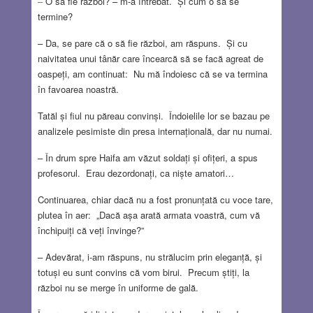
–
O să fie război? – m-a întrebat. Și cum o să se
termine?
– Da, se pare că o să fie război, am răspuns. Și cu
naivitatea unui tânăr care încearcă să se facă agreat de
oaspeți, am continuat: Nu mă îndoiesc că se va termina
în favoarea noastră.
Tatăl și fiul nu păreau convinși. Îndoielile lor se bazau pe
analizele pesimiste din presa internațională, dar nu numai.
– În drum spre Haifa am văzut soldați și ofițeri, a spus
profesorul. Erau dezordonați, ca niște amatori…
Continuarea, chiar dacă nu a fost pronunțată cu voce tare,
plutea în aer: „Dacă așa arată armata voastră, cum vă
închipuiți că veți învinge?”
– Adevărat, i-am răspuns, nu strălucim prin eleganță, și
totuși eu sunt convins că vom birui. Precum știți, la
război nu se merge în uniforme de gală.