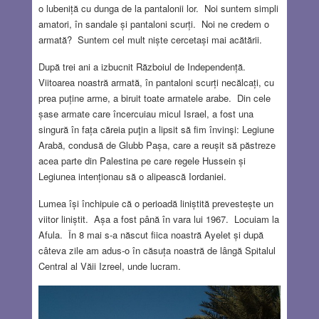
o lubeniță cu dunga de la pantalonii lor. Noi suntem simpli
amatori, în sandale și pantaloni scurți. Noi ne credem o
armată? Suntem cel mult niște cercetași mai acătării.
După trei ani a izbucnit Războiul de Independență.
Viitoarea noastră armată, în pantaloni scurți necălcați, cu
prea puține arme, a biruit toate armatele arabe. Din cele
șase armate care încercuiau micul Israel, a fost una
singură în fața căreia puţin a lipsit să fim învinşi: Legiune
Arabă, condusă de Glubb Pașa, care a reușit să păstreze
acea parte din Palestina pe care regele Hussein și
Legiunea intenționau să o alipească Iordaniei.
Lumea își închipuie că o perioadă liniștită prevestește un
viitor liniștit. Așa a fost până în vara lui 1967. Locuiam la
Afula. În 8 mai s-a născut fiica noastră Ayelet și după
câteva zile am adus-o în căsuța noastră de lângă Spitalul
Central al Văii Izreel, unde lucram.