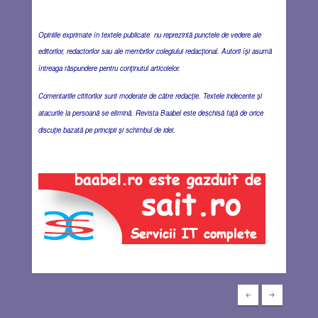
Opiniile exprimate în textele publicate nu reprezintă punctele de vedere ale
editorilor, redactorilor sau ale membrilor colegiului redacţional. Autorii îşi asumă
întreaga răspundere pentru conţinutul articolelor.
Comentariile cititorilor sunt moderate de către redacţie. Textele indecente şi
atacurile la persoană se elimină. Revista Baabel este deschisă faţă de orice
discuţie bazată pe principii şi schimbul de idei.