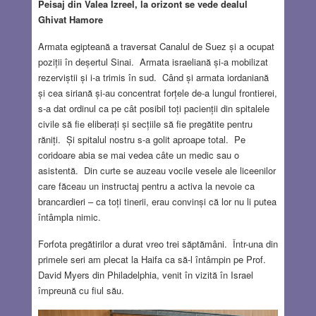
Peisaj din Valea Izreel, la orizont se vede dealul
Ghivat Hamore
Armata egipteană a traversat Canalul de Suez și a ocupat
poziții în deșertul Sinai. Armata israeliană și-a mobilizat
rezerviștii și i-a trimis în sud. Când și armata iordaniană
și cea siriană și-au concentrat forțele de-a lungul frontierei,
s-a dat ordinul ca pe cât posibil toți pacienții din spitalele
civile să fie eliberați și secțiile să fie pregătite pentru
răniți. Și spitalul nostru s-a golit aproape total. Pe
coridoare abia se mai vedea câte un medic sau o
asistentă. Din curte se auzeau vocile vesele ale liceenilor
care făceau un instructaj pentru a activa la nevoie ca
brancardieri – ca toți tinerii, erau convinși că lor nu li putea
întâmpla nimic.
Forfota pregătirilor a durat vreo trei săptămâni. Într-una din
primele seri am plecat la Haifa ca să-l întâmpin pe Prof.
David Myers din Philadelphia, venit în vizită în Israel
împreună cu fiul său.