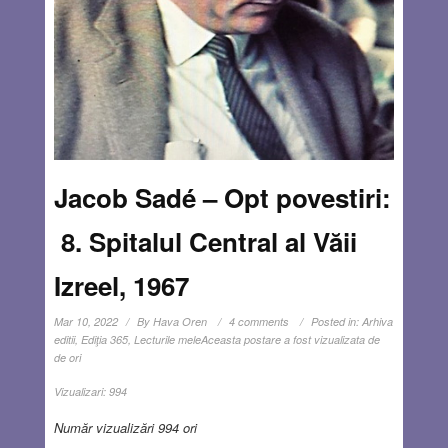
Jacob Sadé – Opt povestiri:
8. Spitalul Central al Văii
Izreel, 1967
Mar 10, 2022
By
Hava Oren
4 comments
Posted in:
Arhiva
editii
,
Ediţia 365
,
Lecturile mele
Aceasta postare a fost vizualizata de
de ori
Vizualizari:
994
Număr vizualizări 994 ori