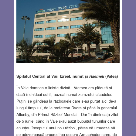
Spitalul Central al Văii Izreel, numit și
Haemek
(Valea)
În Vale domnea o liniște divină. Vremea era plăcută și
dacă închideai ochii, auzeai numai zumzetul cicadelor.
Puțini se gândeau la războaiele care s-au purtat aici de-a
lungul timpului, de la profetesa Dvora și până la generalul
Allenby, din Primul Război Mondial. Dar în dimineața zilei
de 5 iunie, când în Vale s-au auzit bubuitul tunurilor care
anunțau începutul unui nou război, părea că urmează să
se adeverească proorocirea despre Armaghedon care, de