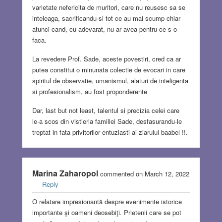
varietate nefericita de muritori, care nu reusesc sa se
inteleaga, sacrificandu-si tot ce au mai scump chiar
atunci cand, cu adevarat, nu ar avea pentru ce s-o
faca.
La revedere Prof. Sade, aceste povestiri, cred ca ar
putea constitui o minunata colectie de evocari in care
spiritul de observatie, umanismul, alaturi de inteligenta
si profesionalism, au fost proponderente
Dar, last but not least, talentul si precizia celei care
le-a scos din vistieria familiei Sade, desfasurandu-le
treptat in fata privitorilor entuziasti ai ziarului baabel !!.
Marina Zaharopol
commented on March 12, 2022
Reply
O relatare impresionantă despre evenimente istorice
importante şi oameni deosebiţi. Prietenii care se pot