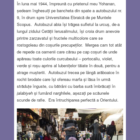
În luna mai 1944, împreună cu prietenul meu Yohanan,
ședeam înghesuiți pe bancheta din spate a autobuzului nr.
9, în drum spre Universitatea Ebraică de pe Muntele
Scopus. Autobuzul abia își trăgea sufletul la urcuș, de-a
lungul zidului Cetății Ierusalimului, își croia drum anevoie
printre zarzavatul și fructele multicolore care se
rostogoleau din coșurile precupeților. Mergea cam tot atât
de repede ca oamenii care cărau pe cap coșuri de unde
apăreau toate culorile curcubeului – portocaliu, violet,
verde și roșu aprins al lubenițelor tăiate în două, pentru a
atrage mușteriii. Autobuzul trecea pe lângă arăboaice în
rochii brodate care își ofereau marfa și lăsa în urmă
străduțe înguste, cu bătrâni cu barba sură îmbrăcați în
jalabiyeh
și fumând narghilele, așezați pe scăunele
scunde de rafie. Era întruchiparea perfectă a Orientului.