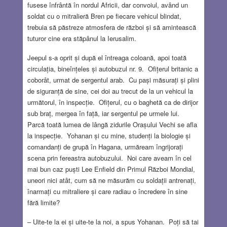
fusese înfrântă în nordul Africii, dar convoiul, având un
soldat cu o mitralieră Bren pe fiecare vehicul blindat,
trebuia să păstreze atmosfera de război și să amintească
tuturor cine era stăpânul la Ierusalim.
Jeepul s-a oprit și după el întreaga coloană, apoi toată
circulația, bineînțeles și autobuzul nr. 9. Ofițerul britanic a
coborât, urmat de sergentul arab. Cu pași măsurați și plini
de siguranță de sine, cei doi au trecut de la un vehicul la
următorul, în inspecție. Ofițerul, cu o baghetă ca de dirijor
sub braț, mergea în față, iar sergentul pe urmele lui.
Parcă toată lumea de lângă zidurile Orașului Vechi se afla
la inspecție. Yohanan și cu mine, studenți la biologie și
comandanți de grupă în Hagana, urmăream îngrijorați
scena prin fereastra autobuzului. Noi care aveam în cel
mai bun caz puști Lee Enfield din Primul Război Mondial,
uneori nici atât, cum să ne măsurăm cu soldații antrenați,
înarmați cu mitraliere și care radiau o încredere în sine
fără limite?
– Uite-te la ei și uite-te la noi, a spus Yohanan. Poți să tai