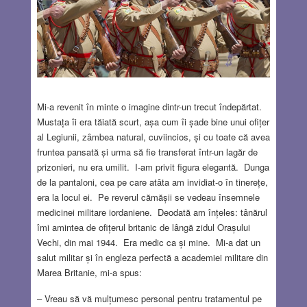
Mi-a revenit în minte o imagine dintr-un trecut îndepărtat.
Mustața îi era tăiată scurt, așa cum îi șade bine unui ofițer
al Legiunii, zâmbea natural, cuviincios, și cu toate că avea
fruntea pansată și urma să fie transferat într-un lagăr de
prizonieri, nu era umilit. I-am privit figura elegantă. Dunga
de la pantaloni, cea pe care atâta am invidiat-o în tinerețe,
era la locul ei. Pe reverul cămășii se vedeau însemnele
medicinei militare iordaniene. Deodată am înțeles: tânărul
îmi amintea de ofițerul britanic de lângă zidul Orașului
Vechi, din mai 1944. Era medic ca și mine. Mi-a dat un
salut militar și în engleza perfectă a academiei militare din
Marea Britanie, mi-a spus:
– Vreau să vă mulțumesc personal pentru tratamentul pe