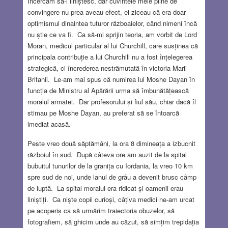
Încercam să-i liniștesc, dar cuvintele mele pline de
convingere nu prea aveau efect, ei ziceau că era doar
optimismul dinaintea tuturor războaielor, când nimeni încă
nu știe ce va fi. Ca să-mi sprijin teoria, am vorbit de Lord
Moran, medicul particular al lui Churchill, care susținea că
principala contribuție a lui Churchill nu a fost înțelegerea
strategică, ci încrederea nestrămutată în victoria Marii
Britanii. Le-am mai spus că numirea lui Moshe Dayan în
funcția de Ministru al Apărării urma să îmbunătățească
moralul armatei. Dar profesorului și fiul său, chiar dacă îl
stimau pe Moshe Dayan, au preferat să se întoarcă
imediat acasă.
Peste vreo două săptămâni, la ora 8 dimineața a izbucnit
războiul în sud. După câteva ore am auzit de la spital
bubuitul tunurilor de la granița cu Iordania, la vreo 10 km
spre sud de noi, unde lanul de grâu a devenit brusc câmp
de luptă. La spital moralul era ridicat și oamenii erau
liniștiți. Ca niște copii curioși, câțiva medici ne-am urcat
pe acoperiș ca să urmărim traiectoria obuzelor, să
fotografiem, să ghicim unde au căzut, să simțim trepidația