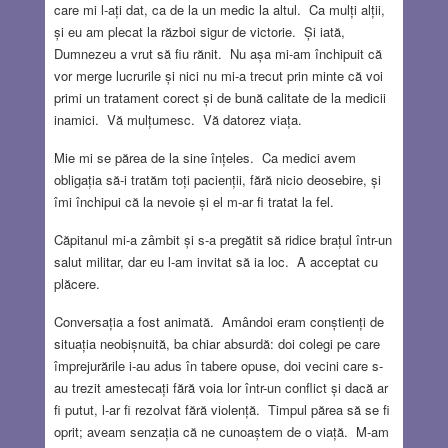
care mi l-ați dat, ca de la un medic la altul. Ca mulți alții,
și eu am plecat la război sigur de victorie. Și iată,
Dumnezeu a vrut să fiu rănit. Nu așa mi-am închipuit că
vor merge lucrurile și nici nu mi-a trecut prin minte că voi
primi un tratament corect și de bună calitate de la medicii
inamici. Vă mulțumesc. Vă datorez viața.
Mie mi se părea de la sine înțeles. Ca medici avem
obligația să-i tratăm toți pacienții, fără nicio deosebire, și
îmi închipui că la nevoie și el m-ar fi tratat la fel.
Căpitanul mi-a zâmbit și s-a pregătit să ridice brațul într-un
salut militar, dar eu l-am invitat să ia loc. A acceptat cu
plăcere.
Conversația a fost animată. Amândoi eram conștienți de
situația neobișnuită, ba chiar absurdă: doi colegi pe care
împrejurările i-au adus în tabere opuse, doi vecini care s-
au trezit amestecați fără voia lor într-un conflict și dacă ar
fi putut, l-ar fi rezolvat fără violență. Timpul părea să se fi
oprit; aveam senzația că ne cunoaștem de o viață. M-am