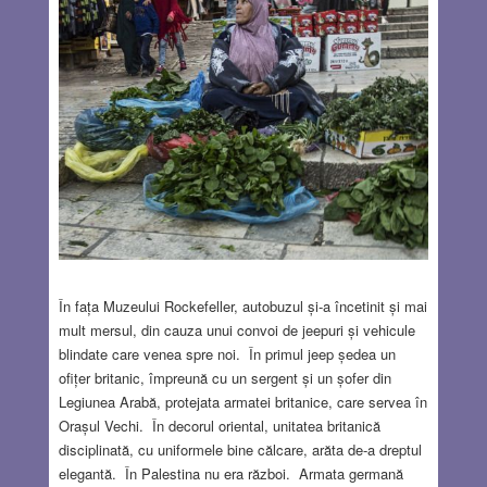
În fața Muzeului Rockefeller, autobuzul și-a încetinit și mai
mult mersul, din cauza unui convoi de jeepuri și vehicule
blindate care venea spre noi. În primul jeep ședea un
ofițer britanic, împreună cu un sergent și un șofer din
Legiunea Arabă, protejata armatei britanice, care servea în
Orașul Vechi. În decorul oriental, unitatea britanică
disciplinată, cu uniformele bine călcare, arăta de-a dreptul
elegantă. În Palestina nu era război. Armata germană