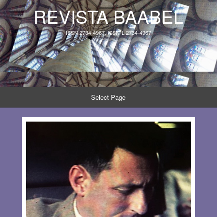
REVISTA BAABEL
ISSN 2734-4967, ISSN-L 2734-4967
Select Page