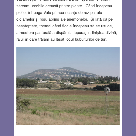
zăream urechile cenușii printre plante. Când începeau
ploile, întreaga Vale primea nuanțe de roz pal ale
ciclamelor și roșu aprins ale anemonelor. Și iată că pe
neașteptate, tocmai când florile începeau să se usuce,
atmosfera pastorală a dispărut. Iepurașul, liniștea divină,
raiul în care trăiam au lăsat locul bubuiturilor de tun.