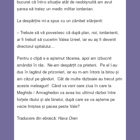
bucurat că într-o situație atât de neobișnuită am avut
șansa să tratez un medic militar iordanian.
La despărțire mi-a spus cu un zâmbet stânjenit:
– Trebuie să vă povestesc că după plan, noi, iordanienii,
ar fi trebuit să cucerim Valea Izreel, iar eu aș fi devenit
directorul spitalului…
Pentru o clipă s-a așternut tăcerea, apoi am izbucnit
amândoi în râs. Ne-am despărțit ca prieteni. Pe el l-au
dus în lagărul de prizonieri, iar eu m-am întors la birou și
am căzut pe gânduri. Cât de multe războaie au trecut prin
aceste meleaguri! Când va veni oare ziua în care la
Meghido / Armaghedon va avea loc ultimul război între
forțele răului și ale binelui, după care se va așterne pe
vecie liniștea și pacea peste Vale?
Traducere din ebraică:
Hava Oren