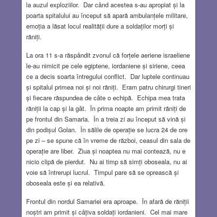
la auzul exploziilor. Dar când acestea s-au apropiat și la
poarta spitalului au început să apară ambulanțele militare,
emoția a lăsat locul realității dure a soldaților morți și
răniți.
La ora 11 s-a răspândit zvonul că forțele aeriene israeliene
le-au nimicit pe cele egiptene, iordaniene și siriene, ceea
ce a decis soarta întregului conflict. Dar luptele continuau
și spitalul primea noi și noi răniți. Eram patru chirurgi tineri
și fiecare răspundea de câte o echipă. Echipa mea trata
răniții la cap și la gât. În prima noapte am primit răniți de
pe frontul din Samaria. În a treia zi au început să vină și
din podișul Golan. În sălile de operație se lucra 24 de ore
pe zi – se spune că în vreme de război, ceasul din sala de
operație are liber. Ziua și noaptea nu mai contează, nu e
nicio clipă de pierdut. Nu ai timp să simți oboseala, nu ai
voie să întrerupi lucrul. Timpul pare să se oprească și
oboseala este și ea relativă.
Frontul din nordul Samariei era aproape. În afară de răniții
noștri am primit și câțiva soldați iordanieni. Cel mai mare