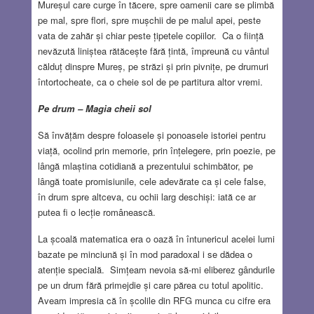
Mureșul care curge în tăcere, spre oamenii care se plimbă
pe mal, spre flori, spre mușchii de pe malul apei, peste
vata de zahăr și chiar peste țipetele copiilor. Ca o ființă
nevăzută liniștea rătăcește fără țintă, împreună cu vântul
călduț dinspre Mureș, pe străzi și prin pivnițe, pe drumuri
întortocheate, ca o cheie sol de pe partitura altor vremi.
Pe drum – Magia cheii sol
Să învățăm despre foloasele și ponoasele istoriei pentru
viață, ocolind prin memorie, prin înțelegere, prin poezie, pe
lângă mlaștina cotidiană a prezentului schimbător, pe
lângă toate promisiunile, cele adevărate ca și cele false,
în drum spre altceva, cu ochii larg deschiși: iată ce ar
putea fi o lecție românească.
La școală matematica era o oază în întunericul acelei lumi
bazate pe minciună și în mod paradoxal i se dădea o
atenție specială. Simțeam nevoia să-mi eliberez gândurile
pe un drum fără primejdie și care părea cu totul apolitic.
Aveam impresia că în școlile din RFG munca cu cifre era