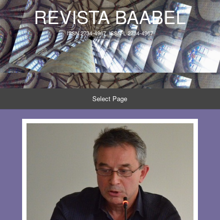
REVISTA BAABEL
ISSN 2734-4967, ISSN-L 2734-4967
Select Page