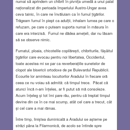
numai să aprindem un chibrit în pivnița umedă a unui palat
naționalizat din perioada Imperiului Austro-Ungar avea
ceva tainic, în care ne învăluiam ca în fumul țigărilor.
Trăgeam fumul în piept ca adulții, inhalam lumea pe care o
refuzam, pe care o puteam suporta numai în măsura în
care era interzisă. Fumul ne dădea amețeli, dar nu lăsam
să se observe nimic.
Fumatul, ploaia, chicotelile copilărești, chibriturile, fâșâitul
țigărilor care evocau pentru noi libertatea, Occidentul,
toate acestea mi se par ca reverberațiile sunetelor de
clopot ale bisericii ortodoxe de pe Bulevardul Republicii.
Ecourile lor aminteau locuitorilor Aradului în fiecare oră
ceea ce nu voiau să admită: că timpul trece. Păcat că
atunci încă n-am înțeles, ar fi putut să mă consoleze.
Acum înțeleg și tot îmi pare rău, pentru că treptat timpul
devine din ce în ce mai scump, atât cel care a trecut, cât
și cel care a mai rămas.
Între timp, liniștea duminicală a Aradului se așterne pe
străzi pâna la Filarmonică, de acolo se întinde spre