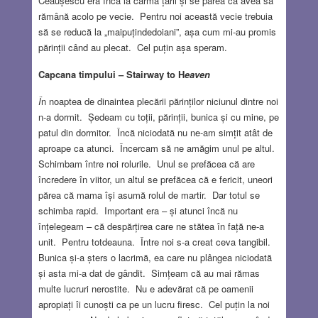
Ceaușescu era încă la cârma țării și se părea că avea să
rămână acolo pe vecie. Pentru noi această vecie trebuia
să se reducă la „maipuțindedoiani”, așa cum mi-au promis
părinții când au plecat. Cel puțin așa speram.
Capcana timpului – Stairway to H
eaven
Î
n noaptea de dinaintea plecării părinților niciunul dintre noi
n-a dormit. Ședeam cu toții, părinții, bunica și cu mine, pe
patul din dormitor. Încă niciodată nu ne-am simțit atât de
aproape ca atunci. Încercam să ne amăgim unul pe altul.
Schimbam între noi rolurile. Unul se prefăcea că are
încredere în viitor, un altul se prefăcea că e fericit, uneori
părea că mama își asumă rolul de martir. Dar totul se
schimba rapid. Important era – și atunci încă nu
înțelegeam – că despărțirea care ne stătea în față ne-a
unit. Pentru totdeauna.
Între noi s-a creat ceva tangibil.
Bunica și-a șters o lacrimă, ea care nu plângea niciodată
și asta mi-a dat de gândit. Simțeam că au mai rămas
multe lucruri nerostite. Nu e adevărat că pe oamenii
apropiați îi cunoști ca pe un lucru firesc. Cel puțin la noi