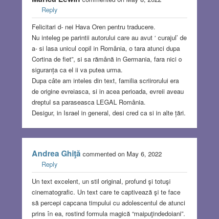
Reply
Felicitari d- nei Hava Oren pentru traducere.
Nu inteleg pe parintii autorului care au avut ‘ curajul’ de
a- si lasa unicul copil in România, o tara atunci dupa
Cortina de fiet”, si sa rămână in Germania, fara nici o
siguranța ca el ii va putea urma.
Dupa câte am inteles din text, familia scriirorului era
de origine evreiasca, si in acea perioada, evreii aveau
dreptul sa paraseasca LEGAL România.
Desigur, in Israel in general, desi cred ca si in alte țări.
Andrea Ghiţă
commented on May 6, 2022
Reply
Un text excelent, un stil original, profund şi totuşi
cinematografic. Un text care te captivează şi te face
să percepi capcana timpului cu adolescentul de atunci
prins în ea, rostind formula magică “maipuţindedoiani”.