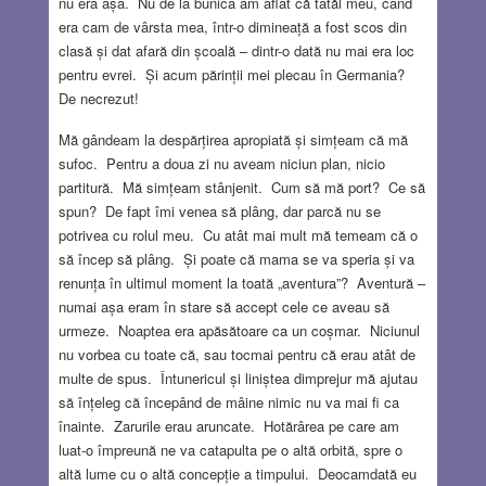
nu era așa. Nu de la bunica am aflat că tatăl meu, când
era cam de vârsta mea, într-o dimineață a fost scos din
clasă și dat afară din școală – dintr-o dată nu mai era loc
pentru evrei. Și acum părinții mei plecau în Germania?
De necrezut!
Mă gândeam la despărțirea apropiată și simțeam că mă
sufoc. Pentru a doua zi nu aveam niciun plan, nicio
partitură. Mă simțeam stânjenit. Cum să mă port? Ce să
spun? De fapt îmi venea să plâng, dar parcă nu se
potrivea cu rolul meu. Cu atât mai mult mă temeam că o
să încep să plâng. Și poate că mama se va speria și va
renunța în ultimul moment la toată „aventura”? Aventură –
numai așa eram în stare să accept cele ce aveau să
urmeze. Noaptea era apăsătoare ca un coșmar. Niciunul
nu vorbea cu toate că, sau tocmai pentru că erau atât de
multe de spus. Întunericul și liniștea dimprejur mă ajutau
să înțeleg că începând de mâine nimic nu va mai fi ca
înainte. Zarurile erau aruncate. Hotărârea pe care am
luat-o împreună ne va catapulta pe o altă orbită, spre o
altă lume cu o altă concepție a timpului. Deocamdată eu