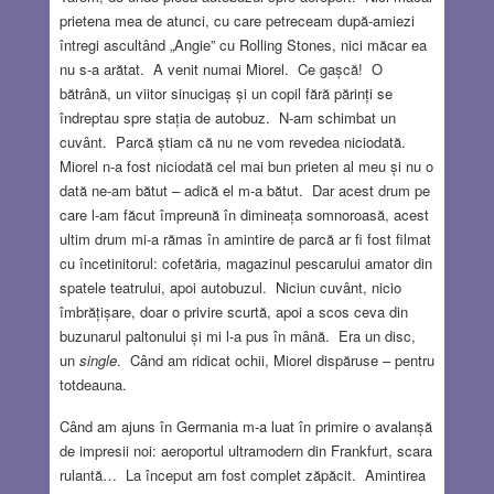
prietena mea de atunci, cu care petreceam după-amiezi
întregi ascultând „Angie” cu Rolling Stones, nici măcar ea
nu s-a arătat. A venit numai Miorel. Ce gașcă! O
bătrână, un viitor sinucigaș și un copil fără părinți se
îndreptau spre stația de autobuz. N-am schimbat un
cuvânt. Parcă știam că nu ne vom revedea niciodată.
Miorel n-a fost niciodată cel mai bun prieten al meu și nu o
dată ne-am bătut – adică el m-a bătut. Dar acest drum pe
care l-am făcut împreună în dimineața somnoroasă, acest
ultim drum mi-a rămas în amintire de parcă ar fi fost filmat
cu încetinitorul: cofetăria, magazinul pescarului amator din
spatele teatrului, apoi autobuzul. Niciun cuvânt, nicio
îmbrățișare, doar o privire scurtă, apoi a scos ceva din
buzunarul paltonului și mi l-a pus în mână. Era un disc,
un
single
. Când am ridicat ochii, Miorel dispăruse – pentru
totdeauna.
Când am ajuns în Germania m-a luat în primire o avalanșă
de impresii noi: aeroportul ultramodern din Frankfurt, scara
rulantă… La început am fost complet zăpăcit. Amintirea