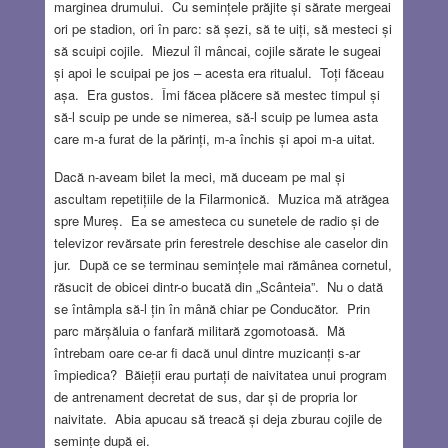
marginea drumului. Cu semințele prăjite și sărate mergeai
ori pe stadion, ori în parc: să șezi, să te uiți, să mesteci și
să scuipi cojile. Miezul îl mâncai, cojile sărate le sugeai
și apoi le scuipai pe jos – acesta era ritualul. Toți făceau
așa. Era gustos. Îmi făcea plăcere să mestec timpul și
să-l scuip pe unde se nimerea, să-l scuip pe lumea asta
care m-a furat de la părinți, m-a închis și apoi m-a uitat
.
Dacă n-aveam bilet la meci, mă duceam pe mal și
ascultam repetițiile de la Filarmonică. Muzica mă atrăgea
spre Mureș. Ea se amesteca cu sunetele de radio și de
televizor revărsate prin ferestrele deschise ale caselor din
jur. După ce se terminau semințele mai rămânea cornetul,
răsucit de obicei dintr-o bucată din „Scânteia”. Nu o dată
se întâmpla să-l țin în mână chiar pe Conducător. Prin
parc mărșăluia o fanfară militară zgomotoasă. Mă
întrebam oare ce-ar fi dacă unul dintre muzicanți s-ar
împiedica? Băieții erau purtați de naivitatea unui program
de antrenament decretat de sus, dar și de propria lor
naivitate. Abia apucau să treacă și deja zburau cojile de
semințe după ei.