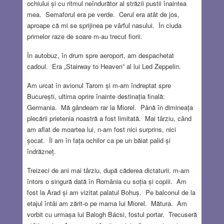
ochiului și cu ritmul neîndurător al străzii pustii înaintea
mea. Semaforul era pe verde. Cerul era atât de jos,
aproape că mi se sprijinea pe vârful nasului. În ciuda
primelor raze de soare m-au trecut fiorii.
În autobuz, în drum spre aeroport, am despachetat
cadoul. Era „Stairway to Heaven” al lui Led Zeppelin.
Am urcat în avionul Tarom și m-am îndreptat spre
București, ultima oprire înainte destinația finală:
Germania. Mă gândeam rar la Miorel. Până în dimineața
plecării prietenia noastră a fost limitată. Mai târziu, când
am aflat de moartea lui, n-am fost nici surprins, nici
șocat. Îl am în fața ochilor ca pe un băiat palid și
îndrăzneț.
Treizeci de ani mai târziu, după căderea dictaturii, m-am
întors o singură dată în România cu soția și copiii. Am
fost la Arad și am vizitat palatul Bohuș. Pe balconul de la
etajul întâi am zărit-o pe mama lui Miorel. Mătura. Am
vorbit cu urmașa lui Balogh Bácsi, fostul portar. Trecuseră