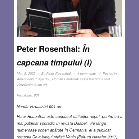
Peter Rosenthal:
În
capcana timpului (I)
May 5, 2022
By
Peter Rosenthal
4 comments
Posted in:
Arhiva editii
,
Ediţia 368
,
Roman Foileton
Aceasta postare a fost
vizualizata de de ori
Vizualizari:
901
Număr vizualizări 901 ori
Peter Rosenthal este cunoscut cititorilor noștri, pentru că a
mai publicat sporadic în revista Baabel. Pe lângă
numeroase scrieri apărute în Germania, el a publicat
romanul De-a lungul străzii Venlo (Editura Hasefer 2017),