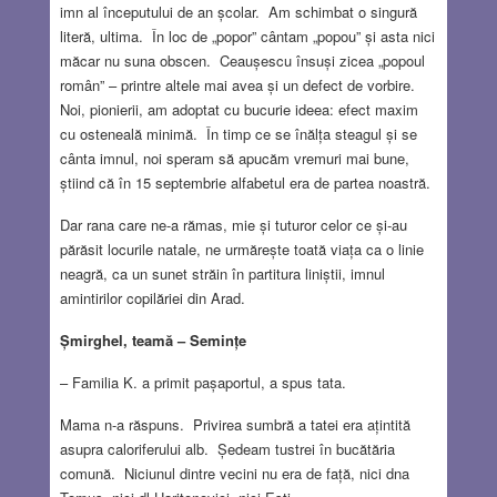
imn al începutului de an școlar. Am schimbat o singură
literă, ultima. În loc de „popor” cântam „popou” și asta nici
măcar nu suna obscen. Ceaușescu însuși zicea „popoul
român” – printre altele mai avea și un defect de vorbire.
Noi, pionierii, am adoptat cu bucurie ideea: efect maxim
cu osteneală minimă. În timp ce se înălța steagul și se
cânta imnul, noi speram să apucăm vremuri mai bune,
știind că în 15 septembrie alfabetul era de partea noastră.
Dar rana care ne-a rămas, mie și tuturor celor ce și-au
părăsit locurile natale, ne urmărește toată viața ca o linie
neagră, ca un sunet străin în partitura liniștii, imnul
amintirilor copilăriei din Arad.
Șmirghel, teamă – Semințe
– Familia K. a primit pașaportul, a spus tata.
Mama n-a răspuns. Privirea sumbră a tatei era ațintită
asupra caloriferului alb. Ședeam tustrei în bucătăria
comună. Niciunul dintre vecini nu era de față, nici dna