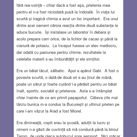
fără rea-voință – chiar dacă a fost așa, prietenia mea
pentru el n-a fost niciodată pusă la îndoială. În viața lui
scurtă și tragică chimia a avut un loc important. Era unul
dintre acei oameni cărora reacția dintre două substanțe le
aduce bucurie. Își instalase un laborator în debara și
acolo prepara cam orice, de la lichior de cacao și până la
cianură de potasiu. La început fusese un elev mediocru,
dar odată cu pasiunea pentru chimie, rezultatele la
celelalte materii s-au îmbunătățit și ele simțitor.
Era un băiat tăcut, sălbatic. Apoi a apărut Gabi. A fost o
poveste scurtă, o dată-de două ori s-au ținut de mână,
poate un sărut și foarte curând l-a părăsit pentru un băiat
înalt, sportiv, sociabil și prietenos. Asta s-a întâmplat
chiar înainte de ce am primit pașaportul. Câteva zile mai
târziu bunica m-a condus la București și ultimul prieten pe
care l-am văzut la Arad a fost Miorel.
Era dimineață, copiii erau la școală, adulții la lucru și
nimeni n-a găsit de cuviință să mă conducă până la biroul
Tarom, de unde pleca autobuzul spre aeroport. Nici măcar