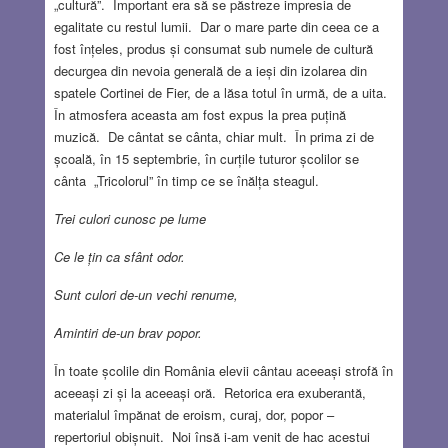
„cultură”. Important era să se păstreze impresia de
egalitate cu restul lumii. Dar o mare parte din ceea ce a
fost înțeles, produs și consumat sub numele de cultură
decurgea din nevoia generală de a ieși din izolarea din
spatele Cortinei de Fier, de a lăsa totul în urmă, de a uita.
În atmosfera aceasta am fost expus la prea puțină
muzică. De cântat se cânta, chiar mult. În prima zi de
școală, în 15 septembrie, în curțile tuturor școlilor se
cânta „Tricolorul” în timp ce se înălța steagul.
Trei culori cunosc pe lume
Ce le țin ca sfânt odor.
Sunt culori de-un vechi renume,
Amintiri de-un brav popor.
În toate școlile din România elevii cântau aceeași strofă în
aceeași zi și la aceeași oră. Retorica era exuberantă,
materialul împănat de eroism, curaj, dor, popor –
repertoriul obișnuit. Noi însă i-am venit de hac acestui