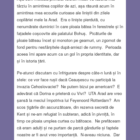
târziu în amintirea copiilor de azi, așa răsună acum în
amintirea mea ecourile curioase ale liniștii din zilele
copilăriei mele la Arad. Era o liniște pierdută, cu
nenumărate duminici în care ploaia bătea în ferestrele și în
fațadele coșcovite ale palatului Bohuș. Picăturile de
ploaie băteau încet și monoton pe geamuri, un zgomot de
fond pentru nesfârșitele după-amiezi de rummy. Perioada
aceea îmi apare acum ca un gol în propria identitate, dar
și în istoria țării.
Pe-atunci discutam cu înfrigurare despre câte-n lună și în
stele: ce vor face rușii dacă Ceaușescu nu participă la
invazia Cehoslovaciei? Ne putem bizui pe americani? E
adevărat că Dorina e prietenă cu Vivi? UTA Arad are vreo
șansă la meciul împotriva lui Feyenoord Rotterdam? Am
scos țigările din ascunzătoare, din rezerva secretă de
Kent și ne-am refugiat în subteran, adică în pivniță, în
timp ce ploaia umplea curtea cu băltoace. Ne prefăceam
că eram adulți și ne purtam de parcă gândurile și faptele
noastre ar fi avut vreo importanță. N-aveau niciuna. Dar