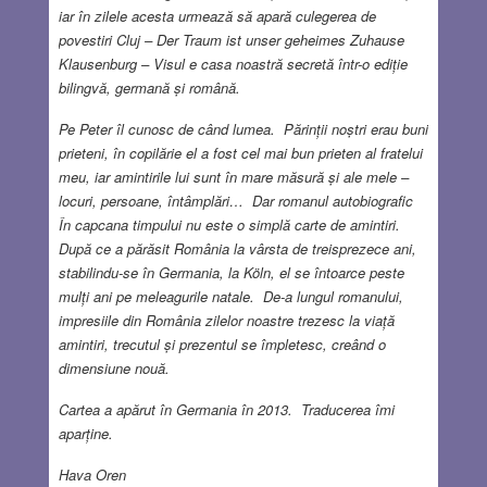
iar în zilele acesta urmează să apară culegerea de
povestiri Cluj – Der Traum ist unser geheimes Zuhause
Klausenburg – Visul e casa noastră secretă într-o ediție
bilingvă, germană și română.
Pe Peter îl cunosc de când lumea. Părinții noștri erau buni
prieteni, în copilărie el a fost cel mai bun prieten al fratelui
meu, iar amintirile lui sunt în mare măsură și ale mele –
locuri, persoane, întâmplări… Dar romanul autobiografic
În capcana timpului nu este o simplă carte de amintiri.
După ce a părăsit România la vârsta de treisprezece ani,
stabilindu-se în Germania, la Köln, el se întoarce peste
mulți ani pe meleagurile natale. De-a lungul romanului,
impresiile din România zilelor noastre trezesc la viață
amintiri, trecutul și prezentul se împletesc, creând o
dimensiune nouă.
Cartea a apărut în Germania în 2013. Traducerea îmi
aparține.
Hava Oren