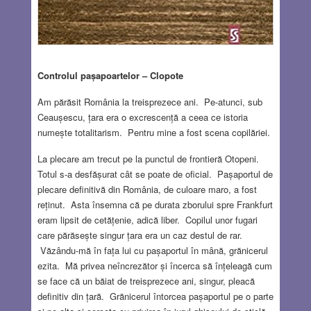
Controlul pașapoartelor – Clopote
Am părăsit România la treisprezece ani. Pe-atunci, sub
Ceaușescu, țara era o excrescență a ceea ce istoria
numește totalitarism. Pentru mine a fost scena copilăriei.
La plecare am trecut pe la punctul de frontieră Otopeni.
Totul s-a desfășurat cât se poate de oficial. Pașaportul de
plecare definitivă din România, de culoare maro, a fost
reținut. Asta însemna că pe durata zborului spre Frankfurt
eram lipsit de cetățenie, adică liber. Copilul unor fugari
care părăsește singur țara era un caz destul de rar.
Văzându-mă în fața lui cu pașaportul în mână, grănicerul
ezita. Mă privea neîncrezător și încerca să înțeleagă cum
se face că un băiat de treisprezece ani, singur, pleacă
definitiv din țară. Grănicerul întorcea pașaportul pe o parte