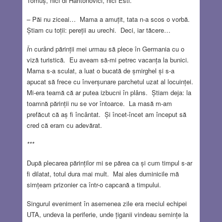
Tomuș, nici dl Haritonovici, nici Esti.
– Păi nu ziceai… Mama a amuțit, tata n-a scos o vorbă.
Știam cu toții: pereții au urechi. Deci, iar tăcere…
Î
n curând părinții mei urmau să plece în Germania cu o
viză turistică. Eu aveam să-mi petrec vacanța la bunici.
Mama s-a sculat, a luat o bucată de șmirghel și s-a
apucat să frece cu înverșunare parchetul uzat al locuinței.
Mi-era teamă că ar putea izbucni în plâns. Știam deja: la
toamnă părinții nu se vor întoarce. La masă m-am
prefăcut că aș fi încântat. Și încet-încet am început să
cred că eram cu adevărat.
***
După plecarea părinților mi se părea ca și cum timpul s-ar
fi dilatat, totul dura mai mult. Mai ales duminicile mă
simțeam prizonier ca într-o capcană a timpului.
Singurul eveniment în asemenea zile era meciul echipei
UTA, undeva la periferie, unde țiganii vindeau semințe la