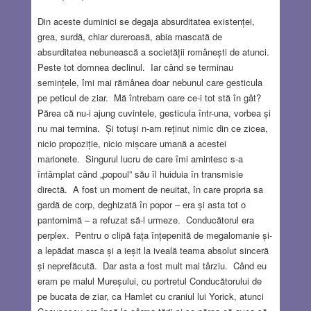
Din aceste duminici se degaja absurditatea existenței,
grea, surdă, chiar dureroasă, abia mascată de
absurditatea nebunească a societății românești de atunci.
Peste tot domnea declinul. Iar când se terminau
semințele, îmi mai rămânea doar nebunul care gesticula
pe peticul de ziar. Mă întrebam oare ce-i tot stă în gât?
Părea că nu-i ajung cuvintele, gesticula într-una, vorbea și
nu mai termina. Și totuși n-am reținut nimic din ce zicea,
nicio propoziție, nicio mișcare umană a acestei
marionete. Singurul lucru de care îmi amintesc s-a
întâmplat când „popoul” său îl huiduia în transmisie
directă. A fost un moment de neuitat, în care propria sa
gardă de corp, deghizată în popor – era și asta tot o
pantomimă – a refuzat să-l urmeze. Conducătorul era
perplex. Pentru o clipă fața înțepenită de megalomanie și-
a lepădat masca și a ieșit la iveală teama absolut sinceră
și neprefăcută. Dar asta a fost mult mai târziu. Când eu
eram pe malul Mureșului, cu portretul Conducătorului de
pe bucata de ziar, ca Hamlet cu craniul lui Yorick, atunci