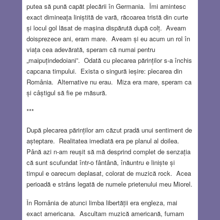
putea să pună capăt plecării în Germania. Îmi amintesc
exact dimineața liniștită de vară, răcoarea tristă din curte
și locul gol lăsat de mașina dispărută după colț. Aveam
doisprezece ani, eram mare. Aveam și eu acum un rol în
viața cea adevărată, speram că numai pentru
„maipuțindedoiani”. Odată cu plecarea părinților s-a închis
capcana timpului. Exista o singură ieșire: plecarea din
România. Alternative nu erau. Miza era mare, speram ca
și câștigul să fie pe măsură.
***
După plecarea părinților am căzut pradă unui sentiment de
așteptare. Realitatea imediată era pe planul al doilea.
Până azi n-am reușit să mă desprind complet de senzația
că sunt scufundat într-o fântână, înăuntru e liniște și
timpul e oarecum deplasat, colorat de muzică rock. Acea
perioadă e strâns legată de numele prietenului meu Miorel.
În România de atunci limba libertății era engleza, mai
exact americana. Ascultam muzică americană, fumam