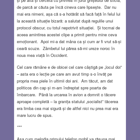
și pe alta și cerceta cu privirea în jurul ghișeului de sticlă,
de parcă ar căuta pe încă cineva care lipsește. Dar nu
mai era nimeni, așa că s-a hotărât să facă față în felul lui
la această situație bizară: a salutat după regulile unui
protocol obscur, cu totul nepotrivit situației. Și tocmai de
aceea amintirea acestei clipe a primit pentru mine ceva
emoționant. Apoi mi-a dat mâna ca și cum ar fi vrut să-și
ceară scuze. Zâmbetul lui părea să-mi ureze noroc în
noua mea viață în Occident.
Cel care rămâne e de obicei cel care câștigă pe „locul doi”
– asta era o lecție pe care am avut timp s-o învăț pe
propria mea piele în ultimii doi ani. Am tăcut, am dat
politicos din cap și m-am îndreptat spre poarta de
îmbarcare. Până la urcarea în avion a domnit o tăcere
aproape completă – la granița statului „socialist” tăcerea
era limba cea mai sigură și de altfel nici nu prea mai era
mare lucru de spus.
***
Așa cum melodia primului telefon mobil va răsuna mai