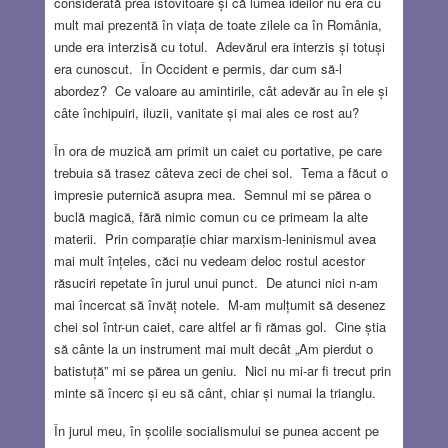
considerată prea istovitoare și că lumea ideilor nu era cu
mult mai prezentă în viața de toate zilele ca în România,
unde era interzisă cu totul. Adevărul era interzis și totuși
era cunoscut. În Occident e permis, dar cum să-l
abordez? Ce valoare au amintirile, cât adevăr au în ele și
câte închipuiri, iluzii, vanitate și mai ales ce rost au?
În ora de muzică am primit un caiet cu portative, pe care
trebuia să trasez câteva zeci de chei sol. Tema a făcut o
impresie puternică asupra mea. Semnul mi se părea o
buclă magică, fără nimic comun cu ce primeam la alte
materii. Prin comparație chiar marxism-leninismul avea
mai mult înțeles, căci nu vedeam deloc rostul acestor
răsuciri repetate în jurul unui punct. De atunci nici n-am
mai încercat să învăț notele. M-am mulțumit să desenez
chei sol într-un caiet, care altfel ar fi rămas gol. Cine știa
să cânte la un instrument mai mult decât „Am pierdut o
batistuță” mi se părea un geniu. Nici nu mi-ar fi trecut prin
minte să încerc și eu să cânt, chiar și numai la trianglu.
În jurul meu, în școlile socialismului se punea accent pe