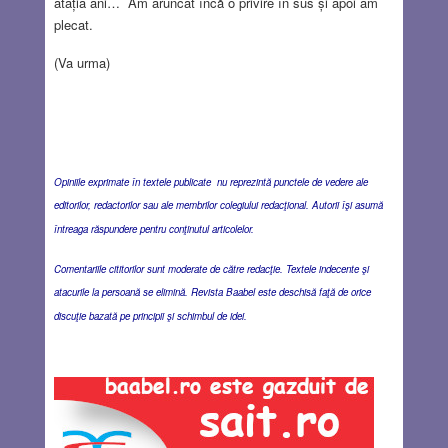
atâția ani… Am aruncat încă o privire în sus și apoi am
plecat.
(Va urma)
Opiniile exprimate în textele publicate nu reprezintă punctele de vedere ale
editorilor, redactorilor sau ale membrilor colegiului redacţional. Autorii îşi asumă
întreaga răspundere pentru conţinutul articolelor.
Comentariile cititorilor sunt moderate de către redacţie. Textele indecente şi
atacurile la persoană se elimină. Revista Baabel este deschisă faţă de orice
discuţie bazată pe principii şi schimbul de idei.