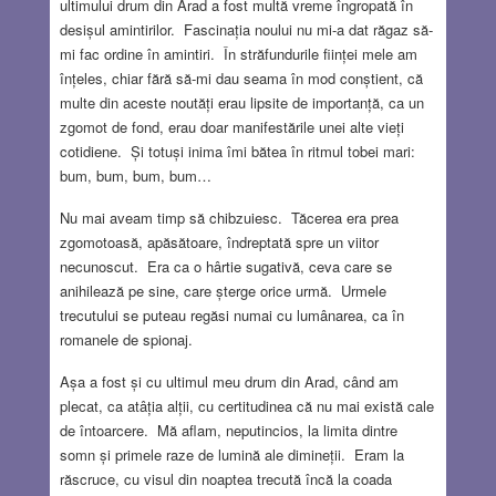
ultimului drum din Arad a fost multă vreme îngropată în
desișul amintirilor. Fascinația noului nu mi-a dat răgaz să-
mi fac ordine în amintiri. În străfundurile ființei mele am
înțeles, chiar fără să-mi dau seama în mod conștient, că
multe din aceste noutăți erau lipsite de importanță, ca un
zgomot de fond, erau doar manifestările unei alte vieți
cotidiene. Și totuși inima îmi bătea în ritmul tobei mari:
bum, bum, bum, bum…
Nu mai aveam timp să chibzuiesc. Tăcerea era prea
zgomotoasă, apăsătoare, îndreptată spre un viitor
necunoscut. Era ca o hârtie sugativă, ceva care se
anihilează pe sine, care șterge orice urmă. Urmele
trecutului se puteau regăsi numai cu lumânarea, ca în
romanele de spionaj.
Așa a fost și cu ultimul meu drum din Arad, când am
plecat, ca atâția alții, cu certitudinea că nu mai există cale
de întoarcere. Mă aflam, neputincios, la limita dintre
somn și primele raze de lumină ale dimineții. Eram la
răscruce, cu visul din noaptea trecută încă la coada