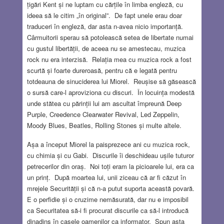
țigări Kent și ne luptam cu cărțile în limba engleză, cu
ideea să le citim „în original”. De fapt unele erau doar
traduceri în engleză, dar asta n-avea nicio importanță.
Cârmuitorii sperau să potolească setea de libertate numai
cu gustul libertății, de aceea nu se amestecau, muzica
rock nu era interzisă. Relația mea cu muzica rock a fost
scurtă și foarte dureroasă, pentru că e legată pentru
totdeauna de sinuciderea lui Miorel. Reușise să găsească
o sursă care-l aproviziona cu discuri. În locuința modestă
unde stătea cu părinții lui am ascultat împreună Deep
Purple, Creedence Clearwater Revival, Led Zeppelin,
Moody Blues, Beatles, Rolling Stones și multe altele.
Așa a început Miorel la paisprezece ani cu muzica rock,
cu chimia și cu Gabi. Discurile îi deschideau ușile tuturor
petrecerilor din oraș. Noi toți eram la picioarele lui, era ca
un prinț. După moartea lui, unii ziceau că ar fi căzut în
mrejele Securității și că n-a putut suporta această povară.
E o perfidie și o cruzime nemăsurată, dar nu e imposibil
ca Securitatea să-i fi procurat discurile ca să-l introducă
dinadins în casele oamenilor ca informator. Spun asta