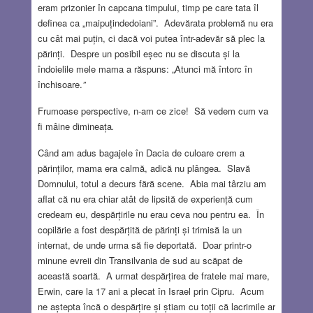
eram prizonier în capcana timpului, timp pe care tata îl
definea ca „maipuțindedoiani”. Adevărata problemă nu era
cu cât mai puțin, ci dacă voi putea într-adevăr să plec la
părinți. Despre un posibil eșec nu se discuta și la
îndoielile mele mama a răspuns: „Atunci mă întorc în
închisoare.
”
Frumoase perspective, n-am ce zice! Să vedem cum va
fi mâine dimineața
.
Când am adus bagajele în Dacia de culoare crem a
părinților, mama era calmă, adică nu plângea. Slavă
Domnului, totul a decurs fără scene. Abia mai târziu am
aflat că nu era chiar atât de lipsită de experiență cum
credeam eu, despărțirile nu erau ceva nou pentru ea. În
copilărie a fost despărțită de părinți și trimisă la un
internat, de unde urma să fie deportată. Doar printr-o
minune evreii din Transilvania de sud au scăpat de
această soartă. A urmat despărțirea de fratele mai mare,
Erwin, care la 17 ani a plecat în Israel prin Cipru. Acum
ne aștepta încă o despărțire și știam cu toții că lacrimile ar