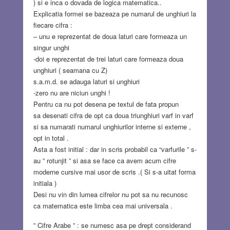
) si e inca o dovada de logica matematica..
Explicatia formei se bazeaza pe numarul de unghiuri la
fiecare cifra :
– unu e reprezentat de doua laturi care formeaza un
singur unghi
-doi e reprezentat de trei laturi care formeaza doua
unghiuri ( seamana cu Z)
s.a.m.d. se adauga laturi si unghiuri
-zero nu are niciun unghi !
Pentru ca nu pot desena pe textul de fata propun
sa desenati cifra de opt ca doua triunghiuri varf in varf
si sa numarati numarul unghiurilor interne si externe ,
opt in total .
Asta a fost initial : dar in scris probabil ca “varfurile ” s-
au ” rotunjit ” si asa se face ca avem acum cifre
moderne cursive mai usor de scris .( Si s-a uitat forma
initiala )
Desi nu vin din lumea cifrelor nu pot sa nu recunosc
ca matematica este limba cea mai universala .
” Cifre Arabe ” : se numesc asa pe drept considerand