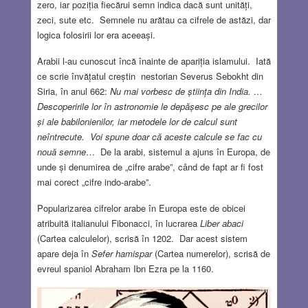
zero, iar poziția fiecărui semn indica dacă sunt unități,
zeci, sute etc. Semnele nu arătau ca cifrele de astăzi, dar
logica folosirii lor era aceeași.
Arabii l-au cunoscut încă înainte de apariția islamului. Iată
ce scrie învățatul creștin nestorian Severus Sebokht din
Siria, în anul 662:
Nu mai vorbesc de știința din India. …
Descoperirile lor în astronomie le depășesc pe ale grecilor
și ale babilonienilor, iar metodele lor de calcul sunt
neîntrecute. Voi spune doar că aceste calcule se fac cu
nouă semne
… De la arabi, sistemul a ajuns în Europa, de
unde și denumirea de „cifre arabe”, când de fapt ar fi fost
mai corect „cifre indo-arabe”.
Popularizarea cifrelor arabe în Europa este de obicei
atribuită italianului Fibonacci, în lucrarea
Liber abaci
(Cartea calculelor), scrisă în 1202. Dar acest sistem
apare deja în
Sefer hamispar
(Cartea numerelor), scrisă de
evreul spaniol Abraham Ibn Ezra pe la 1160.