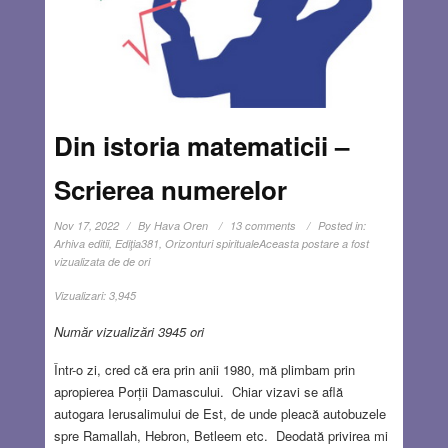
Din istoria matematicii –
Scrierea numerelor
Nov 17, 2022
By
Hava Oren
13 comments
Posted in:
Arhiva editii
,
Ediţia381
,
Orizonturi spirituale
Aceasta postare a fost
vizualizata de de ori
Vizualizari:
3,945
Număr vizualizări 3945 ori
Într-o zi, cred că era prin anii 1980, mă plimbam prin
apropierea Porții Damascului. Chiar vizavi se află
autogara Ierusalimului de Est, de unde pleacă autobuzele
spre Ramallah, Hebron, Betleem etc. Deodată privirea mi