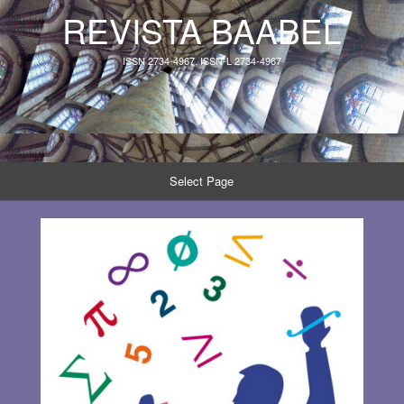
REVISTA BAABEL
ISSN 2734-4967, ISSN-L 2734-4967
Select Page