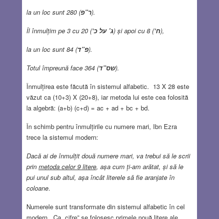
la un loc sunt 280 (
ר”פ
).
Îl înmulțim pe 3 cu 20 (
‘
ג’ על כ
) și apoi cu 8 (
‘
ח
),
la un loc sunt 84 (
פ”ד
).
Totul împreună face 364 (
שס”ד
).
Înmulțirea este făcută în sistemul alfabetic. 13 X 28 este
văzut ca (10+3) X (20+8), iar metoda lui este cea folosită
la algebră: (a+b) (c+d) = ac + ad + bc + bd.
În schimb pentru înmulțirile cu numere mari, Ibn Ezra
trece la sistemul modern:
Dacă ai de înmulțit două numere mari, va trebui să le scrii
prin
metoda celor 9 litere
, așa cum ți-am arătat, și să le
pui unul sub altul, așa încât literele să fie aranjate în
coloane
.
Numerele sunt transformate din sistemul alfabetic în cel
modern. Ca „cifre” se folosesc primele nouă litere ale