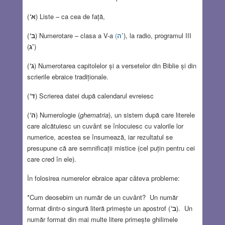
(
‘
א
) Liste – ca cea de față,
(
‘
ב
) Numerotare – clasa a V-a
(
ה’
), la radio, programul III
(
ג’
)
(
‘
ג
) Numerotarea capitolelor și a versetelor din Biblie și din
scrierile ebraice tradiționale.
(
‘
ד
) Scrierea datei după calendarul evreiesc
(
‘
ה
) Numerologie (
ghematria
), un sistem după care literele
care alcătuiesc un cuvânt se înlocuiesc cu valorile lor
numerice, acestea se însumează, iar rezultatul se
presupune că are semnificații mistice (cel puțin pentru cei
care cred în ele).
În folosirea numerelor ebraice apar câteva probleme:
*Cum deosebim un număr de un cuvânt? Un număr
format dintr-o singură literă primește un apostrof (
‘
ב
). Un
număr format din mai multe litere primește ghilimele