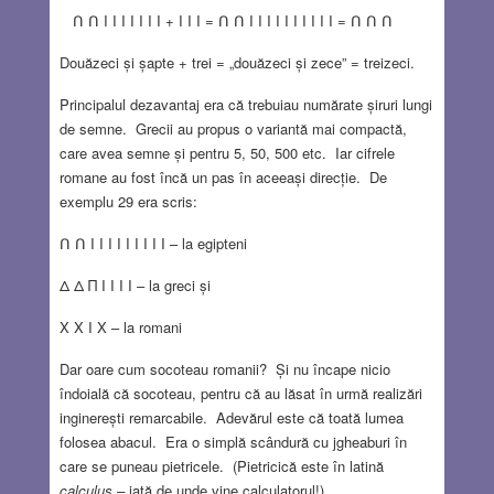
Ո Ո I I I I I I I + I I I = Ո Ո I I I I I I I I I I = Ո Ո Ո
Douăzeci și șapte + trei = „douăzeci și zece” = treizeci.
Principalul dezavantaj era că trebuiau numărate șiruri lungi
de semne. Grecii au propus o variantă mai compactă,
care avea semne și pentru 5, 50, 500 etc. Iar cifrele
romane au fost încă un pas în aceeași direcție. De
exemplu 29 era scris:
Ո Ո I I I I I I I I I – la egipteni
Δ Δ Π I I I I – la greci și
X X I X – la romani
Dar oare cum socoteau romanii? Și nu încape nicio
îndoială că socoteau, pentru că au lăsat în urmă realizări
inginerești remarcabile. Adevărul este că toată lumea
folosea abacul. Era o simplă scândură cu jgheaburi în
care se puneau pietricele. (Pietricică este în latină
calculus –
iată de unde vine calculatorul!)