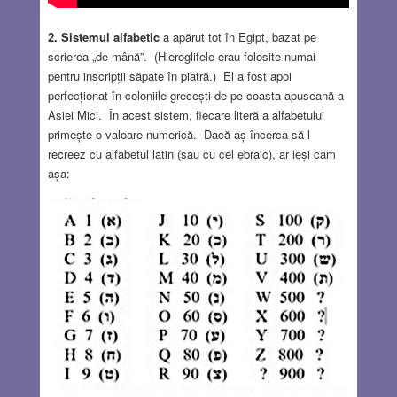
2. Sistemul alfabetic
a apărut tot în Egipt, bazat pe
scrierea „de mână”. (Hieroglifele erau folosite numai
pentru inscripții săpate în piatră.) El a fost apoi
perfecționat în coloniile grecești de pe coasta apuseană a
Asiei Mici. În acest sistem, fiecare literă a alfabetului
primește o valoare numerică. Dacă aș încerca să-l
recreez cu alfabetul latin (sau cu cel ebraic), ar ieși cam
așa: