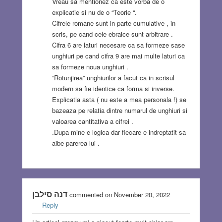
Vreau sa mentionez ca este vorba de o
explicatie si nu de o “Teorie “.
Cifrele romane sunt in parte cumulative , in
scris, pe cand cele ebraice sunt arbitrare .
Cifra 6 are laturi necesare ca sa formeze sase
unghiuri pe cand cifra 9 are mai multe laturi ca
sa formeze noua unghiuri .
“Rotunjirea” unghiurilor a facut ca in scrisul
modern sa fie identice ca forma si inverse.
Explicatia asta ( nu este a mea personala !) se
bazeaza pe relatia dintre numarul de unghiuri si
valoarea cantitativa a cifrei .
.Dupa mine e logica dar fiecare e indreptatit sa
aibe parerea lui .
דנה סילבן
commented on November 20, 2022
Reply