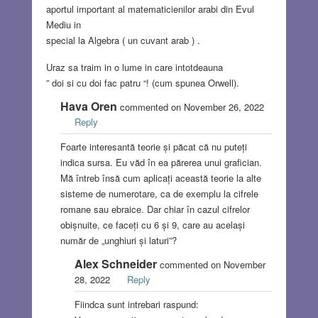
aportul important al matematicienilor arabi din Evul
Mediu in
special la Algebra ( un cuvant arab ) .
Uraz sa traim in o lume in care intotdeauna
” doi si cu doi fac patru “! (cum spunea Orwell).
Hava Oren
commented on November 26, 2022
Reply
Foarte interesantă teorie și păcat că nu puteți
indica sursa. Eu văd în ea părerea unui grafician.
Mă întreb însă cum aplicați această teorie la alte
sisteme de numerotare, ca de exemplu la cifrele
romane sau ebraice. Dar chiar în cazul cifrelor
obișnuite, ce faceți cu 6 și 9, care au același
număr de „unghiuri și laturi”?
Alex Schneider
commented on November
28, 2022
Reply
Fiindca sunt intrebari raspund: