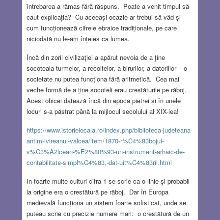
întrebarea a rămas fără răspuns. Poate a venit timpul să
caut explicația? Cu aceeași ocazie ar trebui să văd și
cum funcționează cifrele ebraice tradiționale, pe care
niciodată nu le-am înțeles ca lumea.
Încă din zorii civilizației a apărut nevoia de a ține
socoteala turmelor, a recoltelor, a birurilor, a datoriilor – o
societate nu putea funcționa fără aritmetică. Cea mai
veche formă de a ține socoteli erau crestăturile pe răboj.
Acest obicei datează încă din epoca pietrei și în unele
locuri s-a păstrat până la mijlocul secolului al XIX-lea!
https://www.istorielocala.ro/index.php/biblioteca-judeteana-
antim-ivireanul-valcea/item/1870-r%C4%83bojul-
v%C3%A2lcean-%E2%80%93-un-instrument-arhaic-de-
contabilitate-simpl%C4%83,-dat-uit%C4%83rii.html
În foarte multe culturi cifra 1 se scrie ca o linie și probabil
la origine era o crestătură pe răboj. Dar în Europa
medievală funcționa un sistem foarte sofisticat, unde se
puteau scrie cu precizie numere mari: o crestătură de un