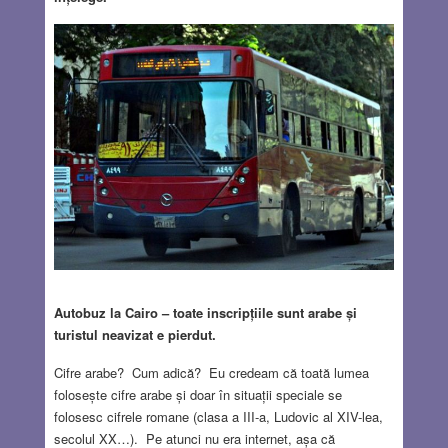
Autobuz la Cairo – toate inscripțiile sunt arabe și
turistul neavizat e pierdut.
Cifre arabe? Cum adică? Eu credeam că toată lumea
folosește cifre arabe și doar în situații speciale se
folosesc cifrele romane (clasa a III-a, Ludovic al XIV-lea,
secolul XX…). Pe atunci nu era internet, așa că