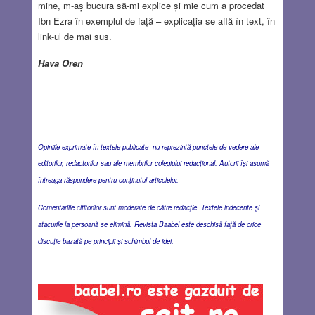
mine, m-aș bucura să-mi explice și mie cum a procedat
Ibn Ezra în exemplul de față – explicația se află în text, în
link-ul de mai sus.
Hava Oren
Opiniile exprimate în textele publicate nu reprezintă punctele de vedere ale
editorilor, redactorilor sau ale membrilor colegiului redacţional. Autorii îşi asumă
întreaga răspundere pentru conţinutul articolelor.
Comentariile cititorilor sunt moderate de către redacţie. Textele indecente şi
atacurile la persoană se elimină. Revista Baabel este deschisă faţă de orice
discuţie bazată pe principii şi schimbul de idei.