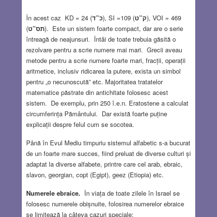
În acest caz KD = 24 (
כ”ד
), SI =109 (
ק”ט
), VOI = 469
(
תס”ט
). Este un sistem foarte compact, dar are o serie
întreagă de neajunsuri.
Întâi de toate trebuia găsită o
rezolvare pentru a scrie numere mai mari. Grecii aveau
metode pentru a scrie numere foarte mari, fracții, operații
aritmetice, inclusiv ridicarea la putere, exista un simbol
pentru „o necunoscută” etc. Majoritatea tratatelor
matematice păstrate din antichitate folosesc acest
sistem. De exemplu, prin 250 î.e.n. Eratostene a calculat
circumferința Pământului. Dar există foarte puține
explicații despre felul cum se socotea.
Până în Evul Mediu timpuriu sistemul alfabetic s-a bucurat
de un foarte mare succes, fiind preluat de diverse culturi și
adaptat la diverse alfabete, printre care cel arab, ebraic,
slavon, georgian, copt (Egipt), geez (Etiopia) etc.
Numerele ebraice.
În viața de toate zilele în Israel se
folosesc numerele obișnuite, folosirea numerelor ebraice
se limitează la câteva cazuri speciale: