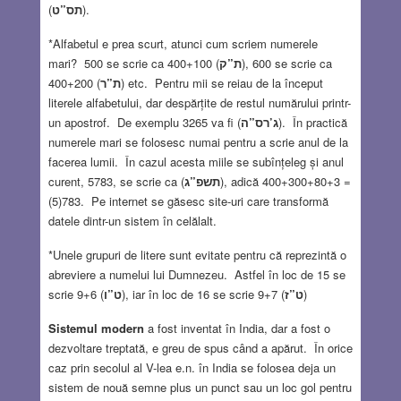
(
תס”ט
).
*Alfabetul e prea scurt, atunci cum scriem numerele
mari? 500 se scrie ca 400+100 (
ת”ק
), 600 se scrie ca
400+200 (
ת”ר
) etc. Pentru mii se reiau de la început
literele alfabetului, dar despărțite de restul numărului printr-
un apostrof. De exemplu 3265 va fi (
ג’רס”ה
). În practică
numerele mari se folosesc numai pentru a scrie anul de la
facerea lumii. În cazul acesta miile se subînțeleg și anul
curent, 5783, se scrie ca (
תשפ”ג
), adică 400+300+80+3 =
(5)783. Pe internet se găsesc site-uri care transformă
datele dintr-un sistem în celălalt.
*Unele grupuri de litere sunt evitate pentru că reprezintă o
abreviere a numelui lui Dumnezeu. Astfel în loc de 15 se
scrie 9+6 (
ט”ו
), iar în loc de 16 se scrie 9+7 (
ט”ז
)
Sistemul modern
a fost inventat în India, dar a fost o
dezvoltare treptată, e greu de spus când a apărut. În orice
caz prin secolul al V-lea e.n. în India se folosea deja un
sistem de nouă semne plus un punct sau un loc gol pentru