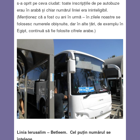
s-a oprit pe ceva ciudat: toate inscripțiile de pe autobuze
erau în arabă și chiar numărul liniei era ininteligibil.
(Menționez că a fost cu ani în urmă – în zilele noastre se
folosesc numerele obișnuite, dar în alte țări, de exemplu în
Egipt, continuă să fie folosite cifrele arabe.)
Linia Ierusalim – Betleem. Cel puțin numărul se
înțelege.