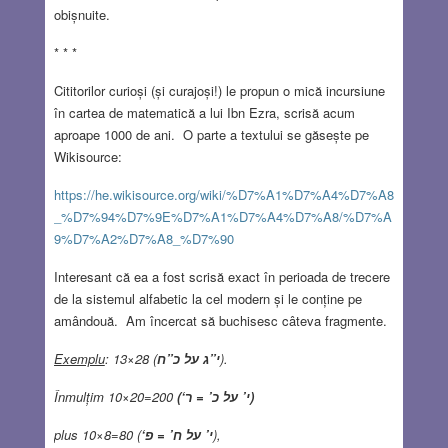
obișnuite.
* * *
Cititorilor curioși (și curajoși!) le propun o mică incursiune
în cartea de matematică a lui Ibn Ezra, scrisă acum
aproape 1000 de ani. O parte a textului se găsește pe
Wikisource:
https://he.wikisource.org/wiki/%D7%A1%D7%A4%D7%A8
_%D7%94%D7%9E%D7%A1%D7%A4%D7%A8/%D7%A
9%D7%A2%D7%A8_%D7%90
Interesant că ea a fost scrisă exact în perioada de trecere
de la sistemul alfabetic la cel modern și le conține pe
amândouă. Am încercat să buchisesc câteva fragmente.
Exemplu
: 13×28 (
י”ג על כ”ח
).
Înmulțim 10×20=200
(
‘
י’ על כ’ = ר)
plus 10×8=80 (
‘
י’ על ח’ = פ
),