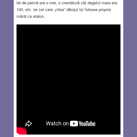
lat de palmă era o mie, o crestătură cât degetul mare era
100, etc. iar cel care „citea” răbojul își folosea propria
mână ca etalon.