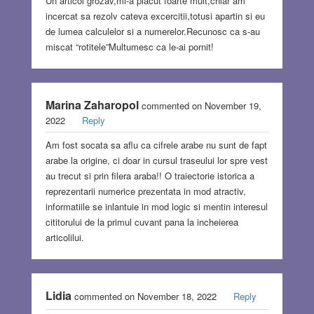
Un articol grozav,mi-a placut foarte mult,chiar am
incercat sa rezolv cateva excercitii,totusi apartin si eu
de lumea calculelor si a numerelor.Recunosc ca s-au
miscat “rotitele”Multumesc ca le-ai pornit!
Marina Zaharopol
commented on November 19,
2022
Reply
Am fost socata sa aflu ca cifrele arabe nu sunt de fapt
arabe la origine, ci doar in cursul traseului lor spre vest
au trecut si prin filera araba!! O traiectorie istorica a
reprezentarii numerice prezentata in mod atractiv,
informatiile se inlantuie in mod logic si mentin interesul
cititorului de la primul cuvant pana la incheierea
articolilui.
Lidia
commented on November 18, 2022
Reply