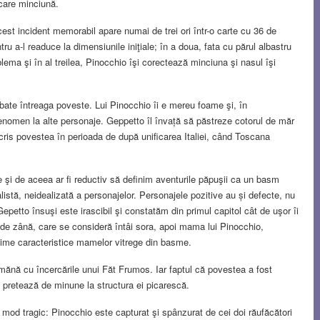
ecare minciună.
cest incident memorabil apare numai de trei ori într-o carte cu 36 de
ru a-l readuce la dimensiunile iniţiale; în a doua, fata cu părul albastru
lema şi în al treilea, Pinocchio îşi corectează minciuna şi nasul îşi
bate întreaga poveste. Lui Pinocchio îi e mereu foame şi, în
fenomen la alte personaje. Geppetto îl învață să păstreze cotorul de măr
scris povestea în perioada de după unificarea Italiei, când Toscana
 şi de aceea ar fi reductiv să definim aventurile păpuşii ca un basm
listă, neidealizată a personajelor. Personajele pozitive au și defecte, nu
etto însuşi este irascibil şi constatăm din primul capitol cât de uşor îi
l de zână, care se consideră întâi sora, apoi mama lui Pinocchio,
me caracteristice mamelor vitrege din basme.
amănă cu încercările unui Făt Frumos. Iar faptul că povestea a fost
se pretează de minune la structura ei picarescă.
od tragic: Pinocchio este capturat şi spânzurat de cei doi răufăcători