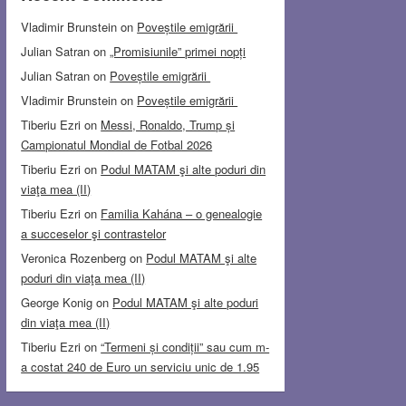
Vladimir Brunstein
on
Poveștile emigrării
Julian Satran
on
„Promisiunile” primei nopți
Julian Satran
on
Poveștile emigrării
Vladimir Brunstein
on
Poveștile emigrării
Tiberiu Ezri
on
Messi, Ronaldo, Trump și
Campionatul Mondial de Fotbal 2026
Tiberiu Ezri
on
Podul MATAM şi alte poduri din
viaţa mea (II)
Tiberiu Ezri
on
Familia Kahána – o genealogie
a succeselor şi contrastelor
Veronica Rozenberg
on
Podul MATAM şi alte
poduri din viaţa mea (II)
George Konig
on
Podul MATAM şi alte poduri
din viaţa mea (II)
Tiberiu Ezri
on
“Termeni și condiții” sau cum m-
a costat 240 de Euro un serviciu unic de 1.95