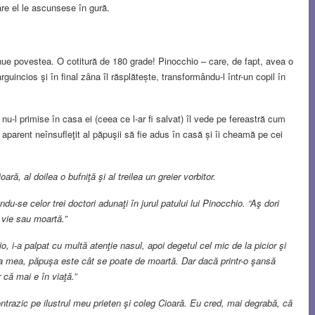
re el le ascunsese în gură.
inue povestea. O cotitură de 180 grade! Pinocchio – care, de fapt, avea o
rguincios şi în final zâna îl răsplătește, transformându-l într-un copil în
 nu-l primise în casa ei (ceea ce l-ar fi salvat) îl vede pe fereastră cum
parent neînsufleţit al păpuşii să fie adus în casă și îi cheamă pe cei
ară, al doilea o bufniţă şi al treilea un greier vorbitor.
du-se celor trei doctori adunaţi în jurul patului lui Pinocchio. “Aş dori
 vie sau moartă.”
o, i-a palpat cu multă atenţie nasul, apoi degetul cel mic de la picior şi
a mea, păpuşa este cât se poate de moartă. Dar dacă printr-o şansă
că mai e în viaţă.”
ontrazic pe ilustrul meu prieten şi coleg Cioară. Eu cred, mai degrabă, că