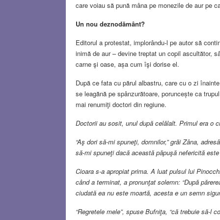
care voiau să pună mâna pe monezile de aur pe ca
Un nou deznodământ?
Editorul a protestat, implorându-l pe autor să cont
inimă de aur – devine treptat un copil ascultător, sâ
carne şi oase, așa cum îşi dorise el.
După ce fata cu părul albastru, care cu o zi înainte
se leagănă pe spânzurătoare, poruncește ca trupul a
mai renumiţi doctori din regiune.
Doctorii au sosit, unul după celălalt. Primul era o cio
“Aş dori să-mi spuneţi, domnilor,” grăi Zâna, adresân
să-mi spuneţi dacă această păpuşă nefericită este
Cioara s-a apropiat prima. A luat pulsul lui Pinocchi
când a terminat, a pronunţat solemn: “După părere
ciudată ea nu este moartă, acesta e un semn sigur 
“Regretele mele”, spuse Bufniţa, “că trebuie să-l c