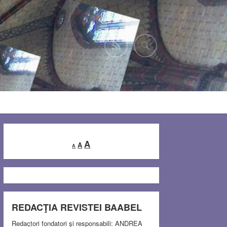
Decrease
Reset
Increase
A
A
A
font
font
font
size.
size.
size.
REDACŢIA REVISTEI BAABEL
Redactori fondatori şi responsabili: ANDREA