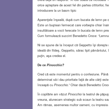
orice aşteptare de acest fel din partea cititorilor, f
introducere la un basm tipic
Aparenţele înşeală, după cum bucata de lemn pe ca
Este un buştean fermecat care vorbeşte chiar înaint
insultătoare a vocii ferecate în bucata de lemn pre
Cum formulează succint Benedetto Croce: “Lemnul d
Ni se spune de la început că Geppetto îşi doreşte 
ideală din fildeş, Geppetto, sărac lipit pământului,
puţin, aşa credea el.
De ce
Pinocchio?
Cred că este momentul pentru o confesiune. Până 
determinat să-i dau prioritate faţă de alte cărţi este
înceapă cu
Pinocchio.”
Chiar dacă Benedetto Croce ş
În copilărie am văzut
Pinocchio
la teatrul de păpuş
vreuna, alunecam strategic sub scaun la teatru sa
Am rămas, asemenea multor oameni, cu impresia greş