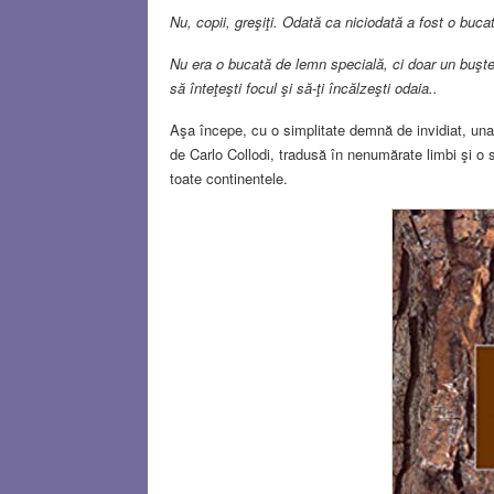
Nu, copii, greşiţi. Odată ca niciodată a fost o buc
Nu era o bucată de lemn specială, ci doar un buşte
să înteţeşti focul şi să-ţi încălzeşti odaia..
Aşa începe, cu o simplitate demnă de invidiat, una
de Carlo Collodi, tradusă în nenumărate limbi şi o su
toate continentele.