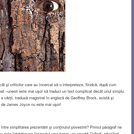
cât şi criticilor care au încercat să o interpreteze, fiindcă, după cum
at –uneori este mai uşor să traduci un text complicat decât unul simplu.
 a cărţii, tradusă magistral în engleză de Geoffrey Brock, există şi
e
de James Joyce nu este mai uşor!
între simplitatea prezentării şi conţinutul povestirii? Primul paragraf ne
 nu este întotdeauna începutul unui basm, ne anunţă Collodi, retezând