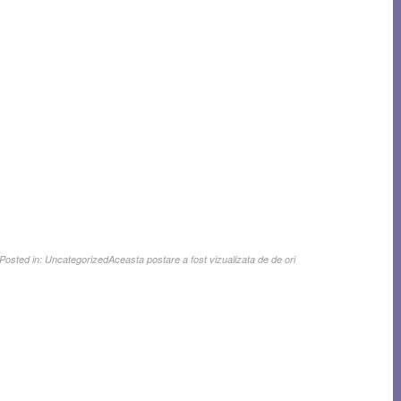
Posted in:
Uncategorized
Aceasta postare a fost vizualizata de de ori