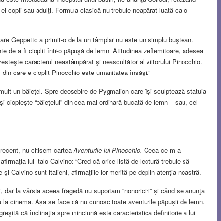
ie ei copii sau adulţi. Formula clasică nu trebuie neapărat luată ca o
re Geppetto a primit-o de la un tâmplar nu este un simplu buştean.
e de a fi cioplit într-o păpuşă de lemn. Atitudinea zeflemitoare, adesea
vesteşte caracterul neastâmpărat şi neascultător al viitorului Pinocchio.
in care e cioplit Pinocchio este umanitatea însăşi.”
mult un băieţel. Spre deosebire de Pygmalion care îşi sculptează statuia
 îşi ciopleşte “băieţelul” din cea mai ordinară bucată de lemn – sau, cel
recent, nu citisem cartea
Aventurile lui Pinocchio.
Ceea ce m-a
 afirmaţia lui Italo Calvino: “Cred că orice listă de lectură trebuie să
i Calvino sunt italieni, afirmaţiile lor merită pe deplin atenţia noastră.
i, dar la vârsta aceea fragedă nu suportam “nonoriciri” și când se anunţa
u la cinema. Așa se face că nu cunosc toate aventurile păpușii de lemn.
ită că înclinaţia spre minciună este caracteristica definitorie a lui