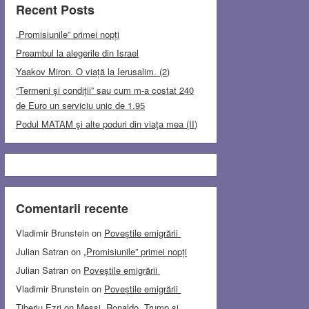
Recent Posts
„Promisiunile” primei nopți
Preambul la alegerile din Israel
Yaakov Miron. O viață la Ierusalim. (2)
“Termeni și condiții” sau cum m-a costat 240
de Euro un serviciu unic de 1.95
Podul MATAM şi alte poduri din viaţa mea (II)
Comentarii recente
Vladimir Brunstein
on
Poveștile emigrării
Julian Satran
on
„Promisiunile” primei nopți
Julian Satran
on
Poveștile emigrării
Vladimir Brunstein
on
Poveștile emigrării
Tiberiu Ezri
on
Messi, Ronaldo, Trump și