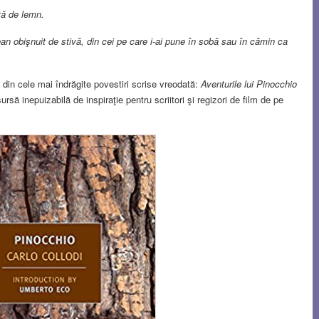
ată de lemn.
an obişnuit de stivă, din cei pe care i-ai pune în sobă sau în cămin ca
 din cele mai îndrăgite povestiri scrise vreodată:
Aventurile lui Pinocchio
rsă inepuizabilă de inspiraţie pentru scriitori şi regizori de film de pe