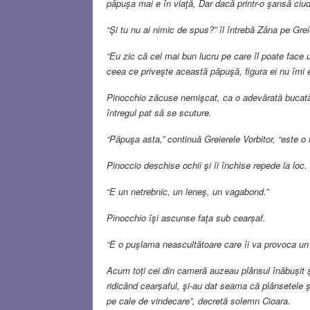
păpuşa mai e în viaţă, Dar dacă printr-o şansă ciud
“Şi tu nu ai nimic de spus?” îl întrebă Zâna pe Grei
“Eu zic că cel mai bun lucru pe care îl poate face 
ceea ce priveşte această păpuşă, figura ei nu îmi
Pinocchio zăcuse nemişcat, ca o adevărată bucată 
întregul pat să se scuture.
“Păpuşa asta,” continuă Greierele Vorbitor, “este 
Pinoccio deschise ochii şi îi închise repede la loc.
“E un netrebnic, un leneş, un vagabond.”
Pinocchio îşi ascunse faţa sub cearșaf.
“E o puşlama neascultătoare care îi va provoca un
Acum toți cei din cameră auzeau plânsul înăbușit ș
ridicând cearșaful, şi-au dat seama că plânsetele 
pe cale de vindecare”, decretă solemn Cioara.