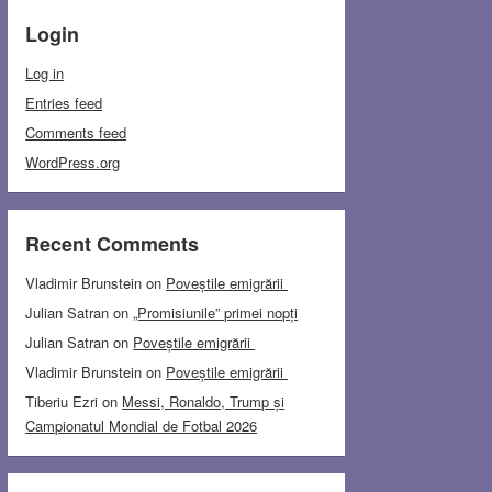
Login
Log in
Entries feed
Comments feed
WordPress.org
Recent Comments
Vladimir Brunstein
on
Poveștile emigrării
Julian Satran
on
„Promisiunile” primei nopți
Julian Satran
on
Poveștile emigrării
Vladimir Brunstein
on
Poveștile emigrării
Tiberiu Ezri
on
Messi, Ronaldo, Trump și
Campionatul Mondial de Fotbal 2026