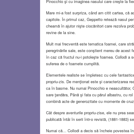
Pinocchio şi cu imaginea nasului care creşte la fi
Mare mi-a fost surpriza, când am citit cartea, că a
capitole. În primul caz, Geppetto retează nasul pent
cheamă în ajutor nişte ciocănitori care rezolva prob
revine de la sine.
Mult mai frecventă este tematica foamei, care stră
peregrinările sale, este conştient mereu de acest 
în caz că fructul nu-i potoleşte foamea. Collodi a 
suferea de o foamete cumplită.
Elementele realiste se împletesc cu cele fantastice
propriu-zis. De menţionat este şi caracterizarea rea
ca în basme. Nu numai Pinocchio e neascultător, Gep
sare ţandăra, Până şi fata cu părul albastru, cu ro
combină acte de generozitate cu momente de cruzi
Cât despre aventurile propriu-zise, ele nu prea se
publicată întâi în serii într-o revistă, (1881-1883) 
Numai că… Collodi a decis să încheie povestea în m