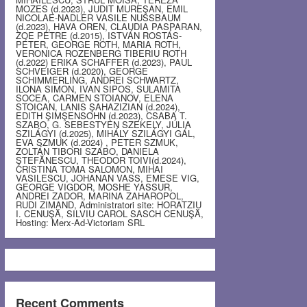
MOZES (d.2023), JUDIT MUREŞAN, EMIL
NICOLAE-NADLER VASILE NUSSBAUM
(d.2023), HAVA OREN, CLAUDIA PASPARAN,
ZOE PETRE (d.2015), ISTVÁN ROSTÁS-
PÉTER, GEORGE ROTH, MARIA ROTH,
VERONICA ROZENBERG TIBERIU ROTH
(d.2022) ERIKA SCHAFFER (d.2023), PAUL
SCHVEIGER (d.2020), GEORGE
SCHIMMERLING, ANDREI SCHWARTZ,
ILONA SIMON, IVAN SIPOS, SULAMITA
SOCEA, CARMEN STOIANOV, ELENA
STOICAN, LANIS ŞAHAZIZIAN (d.2024),
EDITH ŞIMŞENSOHN (d.2023), CSABA T.
SZABO, G. SEBESTYEN SZEKELY, JÚLIA
SZILÁGYI (d.2025), MIHÁLY SZILÁGYI GÁL,
EVA SZMUK (d.2024) , PETER SZMUK,
ZOLTÁN TIBORI SZABO, DANIELA
ŞTEFĂNESCU, THEODOR TOIVI(d.2024),
CRISTINA TOMA SALOMON, MIHAI
VASILESCU, JOHANAN VASS, EMESE VIG,
GEORGE VIGDOR, MOSHE YASSUR,
ANDREI ZADOR, MARINA ZAHAROPOL,
RUDI ZIMAND, Administratori site: HORATZIU
I. CENUŞĂ, SILVIU CAROL SASCH CENUŞĂ,
Hosting: Merx-Ad-Victoriam SRL
Recent Comments