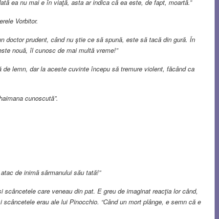
ată ea nu mai e în viaţă, asta ar indica că ea este, de fapt, moartă.”
erele Vorbitor.
un doctor prudent, când nu ştie ce să spună, este să tacă din gură. În
 este nouă, îl cunosc de mai multă vreme!”
de lemn, dar la aceste cuvinte începu să tremure violent, făcând ca
o haimana cunoscută”.
 atac de inimă sărmanului său tată!”
i scâncetele care veneau din pat. E greu de imaginat reacţia lor când,
şi scâncetele erau ale lui Pinocchio. “Când un mort plânge, e semn că e