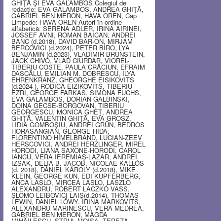
GHIŢĂ ŞI EVA GALAMBOS Colegiul de
redacţie: EVA GALAMBOS, ANDREA GHIŢĂ,
GABRIEL BEN MERON, HAVA OREN, Cap
Limpede: HAVA OREN Autori în ordine
alfabetică: SERENA ADLER, IRINA AIRINEI,
JOSSEF AVNI, ROMAN BAICAN, ANDREI
BANC (d.2018), DAVID BAR-ON, MIRJAM
BERCOVICI (d.2024), PETER BIRO, LYA
BENJAMIN (d.2023), VLADIMIR BRUNSTEIN,
JACK CHIVO, VLAD CIURDAR, VIOREL-
TIBERIU COSTE, PAULA CRĂCIUN, EFRAIM
DASCĂLU, EMILIAN M. DOBRESCU, ILYA
EHRENKRANZ, GHEORGHE EISIKOVITS
(d.2024 ), RODICA EIZIKOVITS, TIBERIU
EZRI, GEORGE FARKAS, SIMONA FUCHS,
EVA GALAMBOS, DORIAN GALBINSKI,
DOINA GECSE-BORGOVAN, TIBERIU
GEORGESCU, MONICA GHEŢ, ANDREA
GHIŢĂ, VALENTIN GHIŢĂ, EVA GROSZ,
LIDIA GOMBOŞIU, ANDREI GRÜN, BEDROS
HORASANGIAN, GEORGE HIDA,
FLORENTINO HIMELBRAND, LUCIAN-ZEEV
HERSCOVICI, ANDREI HERZLINGER, MIREL
HORODI, LIANA SAXONE-HORODI, CAROL
IANCU, VERA IEREMIAŞ-LAZAR, ANDREI
IZSAK, DELIA B. JACOB, NICOLAE KALLÓS
(d. 2018), DÁNIEL KÁROLY (d.2018), MIKE
KLEIN, GEORGE KUN, EDI KUPFERBERG,
ANCA LASLO, MIRCEA LASLO, LASZLO
ALEXANDRU, RÓBERT LACZKÓ VASS,
ŞLOMO LEIBOVICI LAIŞ(d.2014), THOMAS
LEWIN, DANIEL LŐWY, IRINA MARKOVITS,
ALEXANDRU MARINESCU, VERA MEDREA,
GABRIEL BEN MERON, MAGDA
MIHĂILESCU, STRUL MOISA, TEREZA