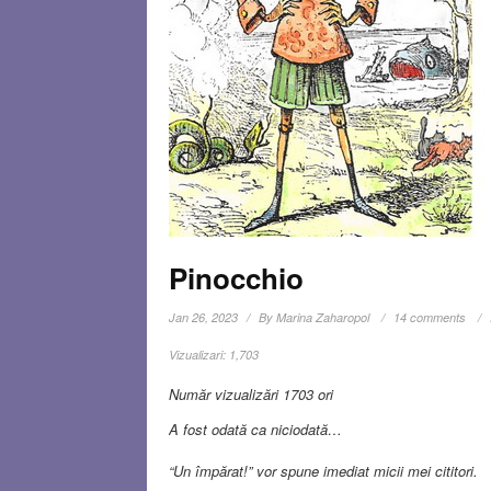
Pinocchio
Jan 26, 2023
By
Marina Zaharopol
14 comments
Vizualizari:
1,703
Număr vizualizări 1703 ori
A fost odată ca niciodată…
“Un împărat!” vor spune imediat micii mei cititori.