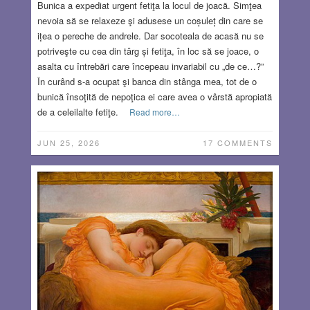
Bunica a expediat urgent fetiţa la locul de joacă. Simţea
nevoia să se relaxeze şi adusese un coșuleț din care se
ițea o pereche de andrele. Dar socoteala de acasă nu se
potriveşte cu cea din târg și fetiţa, în loc să se joace, o
asalta cu întrebări care începeau invariabil cu „de ce…?”
În curând s-a ocupat şi banca din stânga mea, tot de o
bunică însoţită de nepoţica ei care avea o vârstă apropiată
de a celeilalte fetiţe.
Read more…
JUN 25, 2026
17 COMMENTS