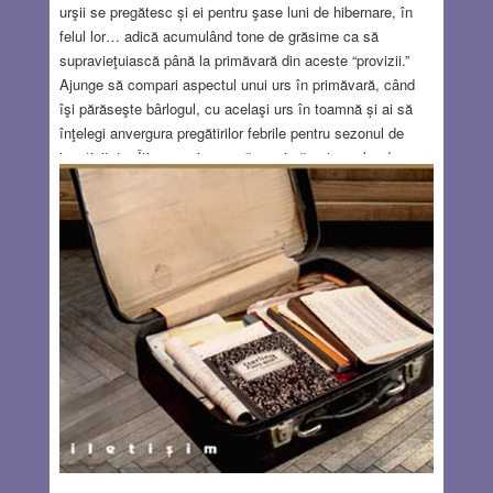
urşii se pregătesc și ei pentru şase luni de hibernare, în
felul lor… adică acumulând tone de grăsime ca să
supravieţuiască până la primăvară din aceste “provizii.”
Ajunge să compari aspectul unui urs în primăvară, când
îşi părăseşte bârlogul, cu acelaşi urs în toamnă și ai să
înţelegi anvergura pregătirilor febrile pentru sezonul de
inactivitate. Îţi va veni greu să crezi că este vorba de
acelaşi urs! De ani de zile, un aparat de filmat se
concentrează asupra câtorva urşi din Parcul Naţional şi
Rezervaţia Katmai, o regiune mai izolată și greu accesibilă
din Alaska de sud. Se captează imagini inedite ale urşilor
pescuind somoni în râul Brooks, în perioada cunoscută ca
Fat Bear Week.
Read more…
OCT 20, 2022
12 COMMENTS