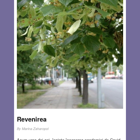
uneori foarte prelungite, nu m-am rătăcit niciodată,
indiferent de direcţia selectată, de cartierul evreiesc,
armean, creştin sau musulman în care mă aflam. Reperele
care punctau traseul erau bine definite şi suficiente pentru
orientare. Şi totuşi aceste explorări ale unor locuri,
monumente sau săpături arheologice le consider aventuri,
scopul lor fiind descoperirea unor lucruri noi, neașteptate.
Ei bine, recent am aflat că există companii de turism
specializate care, contra unei sume exorbitante, îţi
organizează o aventură în care să te rătăcești într-un loc
necunoscut
Read more…
DEC 30, 2021
10 COMMENTS
Revenirea
By
Marina Zaharopol
Acum vreo doi ani, înainte începerea pandemiei de Covid,