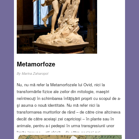
Metamorfoze
By
Marina Zaharopol
Nu, nu mă refer la Metamorfozele lui Ovid, nici la
transformările fizice ale zeilor din mitologie, maeştri
neîntrecuţi în schimbarea înfăţişării proprii cu scopul de a-
şi asuma o nouă identitate. Nu mă refer nici la
transformarea muritorilor de rând – de către cine altcineva
decât de către aceiaşi zei capricioşi – în plante sau în
animale, pentru a-i pedepsi în urma transgresiunii unor
limite impuse – aţi ghicit – de către aceiaşi zei