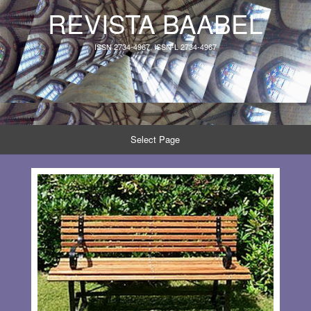
REVISTA BAABEL
ISSN 2734-4967, ISSN-L 2734-4967
Select Page