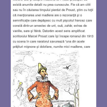
există anumite detalii nu prea cunoscute. Fie că am citit
sau nu În căutarea timpului pierdut de Proust, ştim cu toţii
că menţionarea unei madlene are o rezonanţă şi o
semnificaţie care depăşesc cu mult pişcotul francez care
constă dintr-un amestec de unt, ouă, zahăr, extras de
vanilie, sare şi făină. Datorăm acest sens amplificat
scriitorului Marcel Proust care îşi începe romanul din 1913
cu scena în care naratorul savurează “una din acele
prăjituri mignone şi dolofane, numite mici madlene, care
creează impresia că ar fi fost modelate în cochilia vălurită
a unei scoici.”
Read more…
FEB 23, 2023
14 COMMENTS