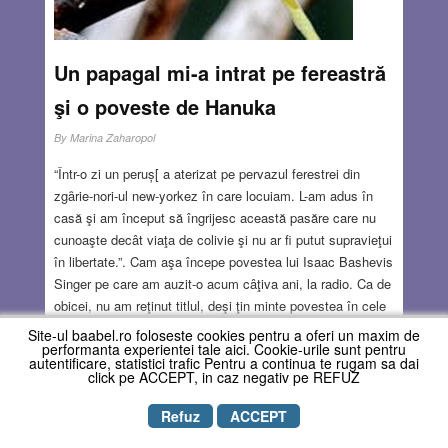
Un papagal mi-a intrat pe fereastră
şi o poveste de Hanuka
By
Marina Zaharopol
“Într-o zi un peruș[ a aterizat pe pervazul ferestrei din
zgȃrie-nori-ul new-yorkez în care locuiam. L-am adus în
casă şi am început să îngrijesc această pasăre care nu
cunoaşte decât viaţa de colivie şi nu ar fi putut supravieţui
în libertate.”. Cam aşa începe povestea lui Isaac Bashevis
Singer pe care am auzit-o acum câţiva ani, la radio. Ca de
obicei, nu am reţinut titlul, deşi ţin minte povestea în cele
mai mici detalii. E o poveste care continuă să mă
Site-ul baabel.ro foloseste cookies pentru a oferi un maxim de
performanta experientei tale aici. Cookie-urile sunt pentru
obsedeze. “A doua zi, dis de dimineaţă, aud o bătaie
autentificare, statistici trafic Pentru a continua te rugam sa dai
timidă la uşă şi văd pe palier o femeie tânără şi firavă, cu
click pe ACCEPT, in caz negativ pe REFUZ
ochi negri. Citise anunţul meu din lift despre un peruș
rătăcit şi, intrând în apartament, a constatat că era vorba
Refuz
ACCEPT
de perușul ei, pe care ea nu îl închide niciodată în colivie