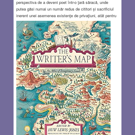
perspectiva de a deveni poet într-o ţară săracă, unde
putea găsi numai un număr redus de cititori și sacrificiul
inerent unei asemenea existenţe de privaţiuni, atât pentru
el cât și pentru familia lui, nu i-a surâs tatălui. Deşi avea
mult talent, el a renunţat la visurile literare, s-a apucat de
afaceri și s-a înconjurat de mulţi prieteni. S-a bucurat de o
viaţă socială bogată, care aparent i-a produs multă
plăcere. S-ar putea afirma că a savurat viaţa din plin. Din
contră, fiul, din momentul când s-a hotărât să devină
scriitor, a optat pentru o viaţă de solitudine dedicată în
întregime muncii laborioase de creaţie literară
Read
more…
OCT 6, 2022
25 COMMENTS