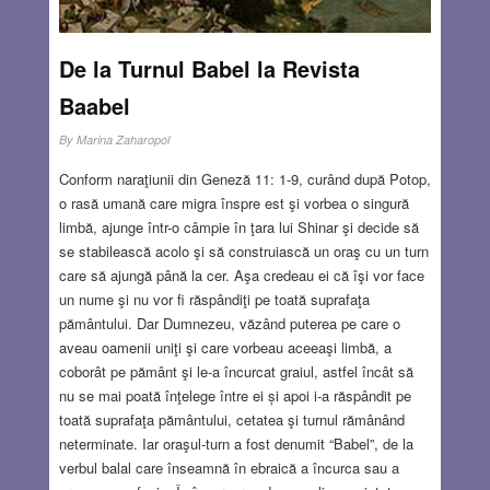
și care, poate, ar trebui repetată. Încărcătura emoţională a
unei hărţi nu poate fi exprimată întotdeauna în cuvinte. În
De la Turnul Babel la Revista
acest sens, o compar cu un emoji…Nu sunt unică în a
considera că rolul unei hărţi nu se reduce la scopul ei de a
Baabel
te orienta în spaţiu; sunt atrasă tocmai de atributele care îi
By
Marina Zaharopol
depăşesc rolul utilitar.
Read more…
Conform naraţiunii din Geneză 11: 1-9, curând după Potop,
AUG 11, 2022
17 COMMENTS
o rasă umană care migra înspre est şi vorbea o singură
limbă, ajunge într-o câmpie în ţara lui Shinar şi decide să
se stabilească acolo şi să construiască un oraş cu un turn
care să ajungă până la cer. Aşa credeau ei că îşi vor face
un nume şi nu vor fi răspândiţi pe toată suprafaţa
pământului. Dar Dumnezeu, văzând puterea pe care o
aveau oamenii uniţi şi care vorbeau aceeaşi limbă, a
coborât pe pământ şi le-a încurcat graiul, astfel încât să
nu se mai poată înţelege între ei și apoi i-a răspândit pe
toată suprafaţa pământului, cetatea şi turnul rămânând
neterminate. Iar oraşul-turn a fost denumit “Babel”, de la
verbul balal care înseamnă în ebraică a încurca sau a