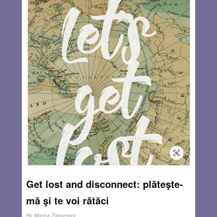
atotputernici. Şi în nici un caz nu voi discuta metamorfoza
lui Gregor Samsa într-un gândac, în celebra nuvelă
existenţială a lui Franz Kafka Metamorfoza: o
transformare subită a înfăţişării, urmată de o schimbare
treptată comportamentală – evenimente în care intervenţia
divină nu-şi mai are locul. Mă refer la tendinţa modernă de
a metamorfoza opere literare renumite în cu totul altceva.
Acest obiectiv se realizează mai ales prin simpla
schimbare a perspectivei, a unghiului de percepţie
alacţiunii. Metoda cea mai frecventă în aceste interpretări
alternative este elevarea unui personaj secundar dintr-o
lucrare clasică şi foarte cunoscută la rangul de
protagonist/ă principal/ă. Viziunea lui/ei devine dominantă
şi este prezentată cititorului ca atare.
Read more…
JAN 27, 2022
12 COMMENTS
Get lost and disconnect: plăteşte-
mă şi te voi rătăci
By
Marina Zaharopol