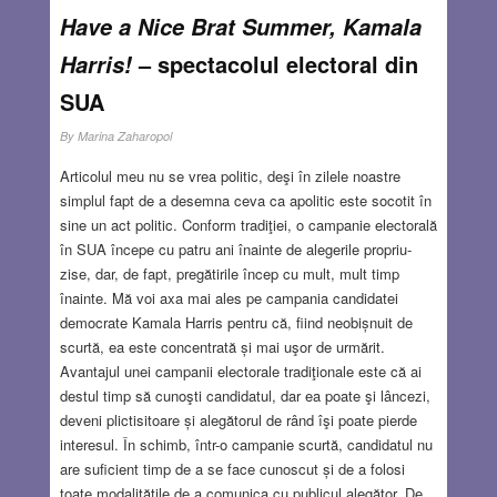
Have a Nice Brat Summer, Kamala
– spectacolul electoral din
Harris!
SUA
By
Marina Zaharopol
Articolul meu nu se vrea politic, deşi în zilele noastre
simplul fapt de a desemna ceva ca apolitic este socotit în
sine un act politic. Conform tradiţiei, o campanie electorală
în SUA începe cu patru ani înainte de alegerile propriu-
zise, dar, de fapt, pregătirile încep cu mult, mult timp
înainte. Mă voi axa mai ales pe campania candidatei
democrate Kamala Harris pentru că, fiind neobișnuit de
scurtă, ea este concentrată și mai uşor de urmărit.
Avantajul unei campanii electorale tradiţionale este că ai
destul timp să cunoşti candidatul, dar ea poate şi lâncezi,
deveni plictisitoare și alegătorul de rând îşi poate pierde
interesul. În schimb, într-o campanie scurtă, candidatul nu
are suficient timp de a se face cunoscut și de a folosi
toate modalităţile de a comunica cu publicul alegător. De