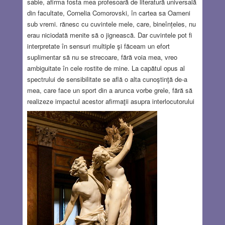
sabie, afirma fosta mea profesoară de literatură universală
din facultate, Cornelia Comorovski, în cartea sa Oameni
sub vremi. rănesc cu cuvintele mele, care, bineînțeles, nu
erau niciodată menite să o jignească. Dar cuvintele pot fi
interpretate în sensuri multiple şi făceam un efort
suplimentar să nu se strecoare, fără voia mea, vreo
ambiguitate în cele rostite de mine. La capătul opus al
spectrului de sensibilitate se află o alta cunoştinţă de-a
mea, care face un sport din a arunca vorbe grele, fără să
realizeze impactul acestor afirmaţii asupra interlocutorului
său, sau poate fără să-i pese. Iar dacă tu protestezi la
aceste acuzaţii fără temei, el adăugă cu nonşalanţă: “Nu
am spus nimic”. Vinovăţia este analizată mult mai profund
cu mijloacele cinematografiei în filmul Caché a regizorului
Michael Haneke.
Read more…
FEB 24, 2022
8 COMMENTS