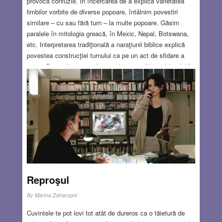
provoca confuzie. În încercarea de a explica varietatea
limbilor vorbite de diverse popoare, întâlnim povestiri
similare – cu sau fără turn – la multe popoare. Găsim
paralele în mitologia greacă, în Mexic, Nepal, Botswana,
etc. Interpretarea tradiţională a naraţiunii biblice explică
povestea construcţiei turnului ca pe un act de sfidare a
puterii Domnului, iniţiat de tiranul arogant Nimrod (vizibil în
pictura lui Pieter Bruegel în fruntea grupului de la baza
turnului). Această interpretare se datorează istoricului
roman evreu Flavius Josephus (în Antichităţile evreilor, c.
94 e.n.), dar competiţia dintre Dumnezeu şi fiinţele umane
are origini mult mai vechi şi ea apare tot în Geneză, în
povestea lui Adam şi Eva în Grădina Raiului.
Read
more…
JUL 28, 2022
8 COMMENTS
Reproşul
By
Marina Zaharopol
Cuvintele te pot lovi tot atât de dureros ca o tăietură de