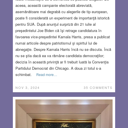
aceea, această campanie electorală abreviată,
asemănătoare mai degrabă cu alegerile de tip european,
poate fi considerată un experiment de importanţă istorică
pentru SUA. După anunţul surpriză din 21 iulie al
preşedintelui Joe Biden că îşi retrage candidatura în
favoarea vice-preşedintei Kamala Harris, presa a publicat
numai articole despre patriotismul şi spiritul lui de
abnegaţie. Despre Kamala Harris încă nu se discuta. Încă
nu se ştia dacă ea va rămâne candidata democraţilor;
decizia în această privinţă ar fi trebuit luată la Convenţia
Partidului Democrat din Chicago. A doua zi totul s-a
schimbat.
Read more…
NOV 3, 2024
35 COMMENTS