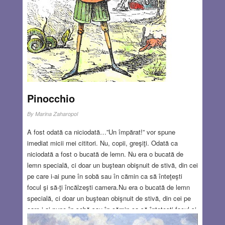
Pinocchio
By
Marina Zaharopol
A fost odată ca niciodată…”Un împărat!” vor spune
imediat micii mei cititori. Nu, copii, greşiţi. Odată ca
niciodată a fost o bucată de lemn. Nu era o bucată de
lemn specială, ci doar un buştean obişnuit de stivă, din cei
pe care i-ai pune în sobă sau în cămin ca să înteţeşti
focul şi să-ţi încălzeşti camera.Nu era o bucată de lemn
specială, ci doar un buştean obişnuit de stivă, din cei pe
care i-ai pune în sobă sau în cămin ca să înteţeşti focul şi
să-ţi încălzeşti odaia. Aşa începe, cu o simplitate demnă