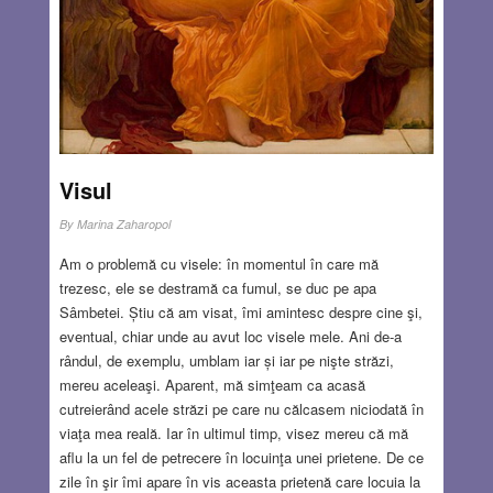
Visul
By
Marina Zaharopol
Am o problemă cu visele: în momentul în care mă
trezesc, ele se destramă ca fumul, se duc pe apa
Sâmbetei. Știu că am visat, îmi amintesc despre cine şi,
eventual, chiar unde au avut loc visele mele. Ani de-a
rândul, de exemplu, umblam iar și iar pe nişte străzi,
mereu aceleaşi. Aparent, mă simţeam ca acasă
cutreierând acele străzi pe care nu călcasem niciodată în
viaţa mea reală. Iar în ultimul timp, visez mereu că mă
aflu la un fel de petrecere în locuinţa unei prietene. De ce
zile în şir îmi apare în vis aceasta prietenă care locuia la