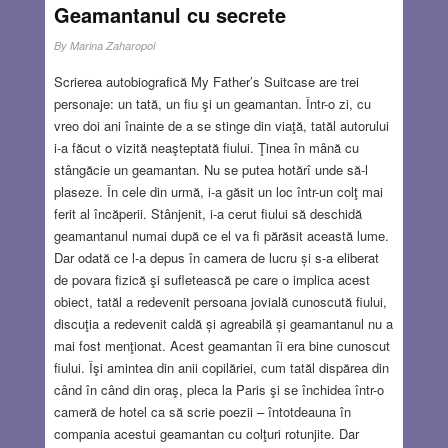
Geamantanul cu secrete
By
Marina Zaharopol
Scrierea autobiografică My Father’s Suitcase are trei
personaje: un tată, un fiu şi un geamantan. Într-o zi, cu
vreo doi ani înainte de a se stinge din viaţă, tatăl autorului
i-a făcut o vizită neaşteptată fiului. Ţinea în mână cu
stângăcie un geamantan. Nu se putea hotărî unde să-l
plaseze. În cele din urmă, i-a găsit un loc într-un colţ mai
ferit al încăperii. Stânjenit, i-a cerut fiului să deschidă
geamantanul numai după ce el va fi părăsit această lume.
Dar odată ce l-a depus în camera de lucru și s-a eliberat
de povara fizică şi sufletească pe care o implica acest
obiect, tatăl a redevenit persoana jovială cunoscută fiului,
discuţia a redevenit caldă și agreabilă și geamantanul nu a
mai fost menţionat. Acest geamantan îi era bine cunoscut
fiului. Îşi amintea din anii copilăriei, cum tatăl dispărea din
când în când din oraş, pleca la Paris şi se închidea într-o
cameră de hotel ca să scrie poezii – întotdeauna în
compania acestui geamantan cu colţuri rotunjite. Dar