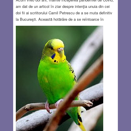
am dat de un articol în ziar despre intenţia unuia din cei
doi fii ai scriitorului Camil Petrescu de a se muta definitiv
la Bucureşti. Această hotărâre de a se reîntoarce în
România după atâta vreme petrecută în SUA se datora
sentimentelor de singurătate şi izolare care îl copleşiseră.
În perioadele când se afla în ţara natală, susţinea el,
telefonul nu contenea să sune, era înconjurat de prieteni şi
nostalgia acelor momente era motorul deciziei pe care o
luase. Nu ştiu ce s-a ales din proiectul fiului lui Camil
Petrescu, dacă l-a dus la bun sfârşit, dar acest anunţ m-a
făcut să meditez la rolul prietenilor şi al cunoştinţelor în
viaţa noastră. Cine sunt, de fapt, aceste cunoştinţe, aceşti
prieteni care ne susţin moralul în orice moment al vieţii,
mai ales când lucrurile nu ne merg ca pe roate? Voi începe
cu spaţiul fizic cel mai apropiat: blocuşorul de locuinţe de
numai trei etaje în care am locuit de când m-am născut și
până la emigrarea în Israel.
Read more…
DEC 16, 2021
8 COMMENTS