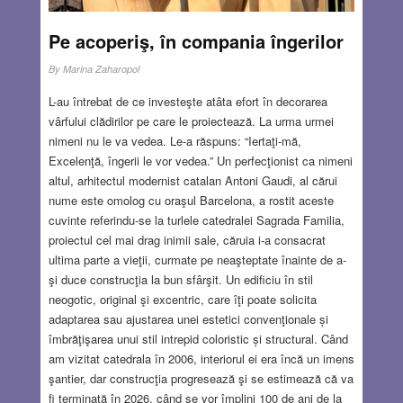
Pe acoperiş, în compania îngerilor
By
Marina Zaharopol
L-au întrebat de ce investeşte atâta efort în decorarea
vârfului clădirilor pe care le proiectează. La urma urmei
nimeni nu le va vedea. Le-a răspuns: “Iertaţi-mă,
Excelenţă, îngerii le vor vedea.” Un perfecţionist ca nimeni
altul, arhitectul modernist catalan Antoni Gaudi, al cărui
nume este omolog cu oraşul Barcelona, a rostit aceste
cuvinte referindu-se la turlele catedralei Sagrada Familia,
proiectul cel mai drag inimii sale, căruia i-a consacrat
ultima parte a vieţii, curmate pe neaşteptate înainte de a-
şi duce construcţia la bun sfârşit. Un edificiu în stil
neogotic, original şi excentric, care îţi poate solicita
adaptarea sau ajustarea unei estetici convenţionale și
îmbrăţişarea unui stil intrepid coloristic și structural. Când
am vizitat catedrala în 2006, interiorul ei era încă un imens
şantier, dar construcţia progresează şi se estimează că va
fi terminată în 2026, când se vor împlini 100 de ani de la