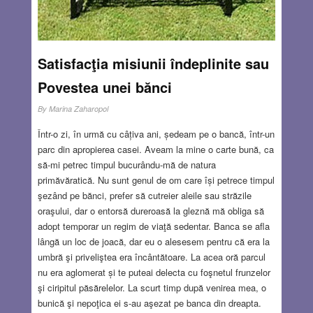
Satisfacţia misiunii îndeplinite sau
Povestea unei bănci
By
Marina Zaharopol
Într-o zi, în urmă cu câțiva ani, ședeam pe o bancă, într-un
parc din apropierea casei. Aveam la mine o carte bună, ca
să-mi petrec timpul bucurându-mă de natura
primăvăratică. Nu sunt genul de om care își petrece timpul
şezând pe bănci, prefer să cutreier aleile sau străzile
oraşului, dar o entorsă dureroasă la gleznă mă obliga să
adopt temporar un regim de viaţă sedentar. Banca se afla
lângă un loc de joacă, dar eu o alesesem pentru că era la
umbră şi priveliştea era încântătoare. La acea oră parcul
nu era aglomerat și te puteai delecta cu foşnetul frunzelor
şi ciripitul păsărelelor. La scurt timp după venirea mea, o
bunică şi nepoţica ei s-au aşezat pe banca din dreapta.