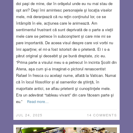
doi paşi de mine, dar în orăşelul unde eu nu mai stau de
opt ani? Deşi îmi amintesc personajele şi locaţia viselor
mele, mă deranjează că nu reţin conţinutul lor, ce se
întâmplă în ele, acţiunea care le animează. Am
sentimentul frustrant că sunt deprivată de o parte a vieţii
mele care se petrece în subconştient și care mie mi se
pare importantă. De aceea visul despre care voi vorbi nu
îmi aparţine; el mi-a fost istorisit de o prietenă. Ei i s-a
părut original şi deosebit şi pe bună dreptate, zic eu.
“Prima parte a visului meu s-a petrecut în incinta Şcolii din
Atena, aşa cum şi-a imaginat-o pictorul renascentist
Rafael în fresca cu același nume, aflată la Vatican. Numai
că în locul filosofilor și al oamenilor de ştiinţă, în
majoritate antici, se aflau prietenii şi cunoştinţele mele.
Era un adevărat “tableau vivant” din care făceam parte şi
eu.”
Read more…
JUL 24, 2025
14 COMMENTS