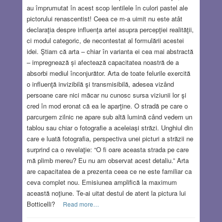
au împrumutat în acest scop lentilele în culori pastel ale
pictorului renascentist! Ceea ce m-a uimit nu este atât
declaraţia despre influenţa artei asupra percepţiei realităţii,
ci modul categoric, de necontestat al formulării acestei
idei. Ştiam că arta – chiar în varianta ei cea mai abstractă
– impregnează și afectează capacitatea noastră de a
absorbi mediul înconjurător. Arta de toate felurile exercită
o influenţă invizibilă şi transmisibilă, adesea vizând
persoane care nici măcar nu cunosc sursa viziunii lor şi
cred în mod eronat că ea le aparţine. O stradă pe care o
parcurgem zilnic ne apare sub altă lumină când vedem un
tablou sau chiar o fotografie a aceleiaşi străzi. Unghiul din
care e luată fotografia, perspectiva unei picturi a străzii ne
surprind ca o revelaţie: “O fi oare aceasta strada pe care
mă plimb mereu? Eu nu am observat acest detaliu.” Arta
are capacitatea de a prezenta ceea ce ne este familiar ca
ceva complet nou. Emisiunea amplifică la maximum
această noţiune. Te-ai uitat destul de atent la pictura lui
Botticelli?
Read more…