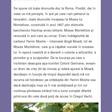
Se spune că toate drumurile duc la Roma. Posibil, dar în
ceea ce mă priveşte, în anii pe care i-am petrecut la
Ierusalim, toate drumurile începeau la Moara lui
Montefiore, construită în anul 1857 prin eforturile
bancherului filantrop evreu britanic Moses Montefiore şi
renovată în anii care au urmat. Eram îndrăgostită de
cartierul Yemin Moshe – întemeiat lângă Moară, tot de
Moses Montefiore, care şi-a căpătat numele în onoarea
lui. În epoca noastră el a devenit o colonie a artizanilor, a
pictorilor şi a sculptorilor. De la locuinţa pe care o
închiriam deasupra aşa-numitei Colonii Germane, aveam
un drum de vreo 20 de minute şi odată ajunsă la Moară,
decideam în funcţie de timpul disponibil dacă mă voi
rezuma să hoinăresc pe străduţele din Yemin Moshe sau
dacă destinaţia mea va fi mai ambiţioasă şi îmi voi
continua plimbarea intrând într-o lume complet diferită
printr-una din cele două porţi de acces în Oraşul Vechi,
vizibile de la Moară: Poarta Yaffa sau Poarta Zion. Chiar
dacă hoinărelile mele prin lumea dindărătul zidurilor erau