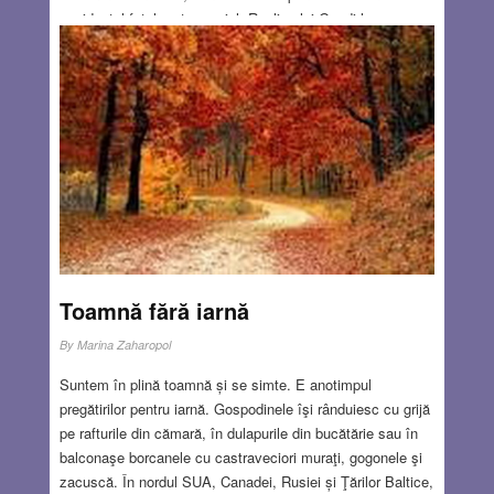
accidentul fatal cu tramvaiul. Replica lui Gaudi la
întrebarea arhiepiscopului care îi vizita catedrala în
construcţie și atenţia lui la detaliu sunt trăsături valabile și
pentru clădirile civile care au precedat-o, imobile executate
pentru diverşi patroni care îi apreciau stilul, marcat la
început de influenţe orientale (Casa Vicens), dar evoluând
ulterior spre un stil naturalist care îi oferea mai multă
libertate de creaţie și de explorare a naturii.
Read more…
NOV 17, 2022
11 COMMENTS
Toamnă fără iarnă
By
Marina Zaharopol
Suntem în plină toamnă și se simte. E anotimpul
pregătirilor pentru iarnă. Gospodinele îşi rânduiesc cu grijă
pe rafturile din cămară, în dulapurile din bucătărie sau în
balconaşe borcanele cu castraveciori muraţi, gogonele şi
zacuscă. În nordul SUA, Canadei, Rusiei și Ţărilor Baltice,