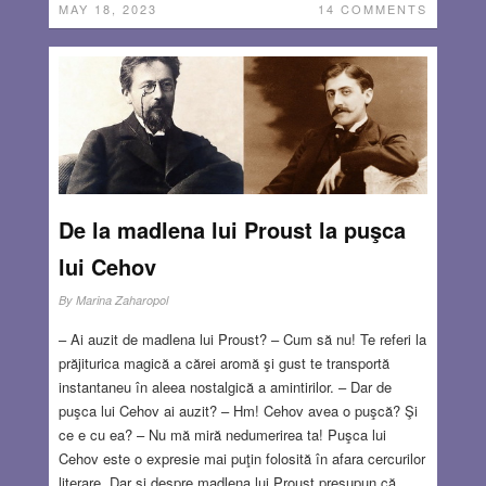
MAY 18, 2023
14 COMMENTS
De la madlena lui Proust la puşca
lui Cehov
By
Marina Zaharopol
– Ai auzit de madlena lui Proust? – Cum să nu! Te referi la
prăjiturica magică a cărei aromă şi gust te transportă
instantaneu în aleea nostalgică a amintirilor. – Dar de
puşca lui Cehov ai auzit? – Hm! Cehov avea o puşcă? Şi
ce e cu ea? – Nu mă miră nedumerirea ta! Puşca lui
Cehov este o expresie mai puţin folosită în afara cercurilor
literare. Dar și despre madlena lui Proust presupun că