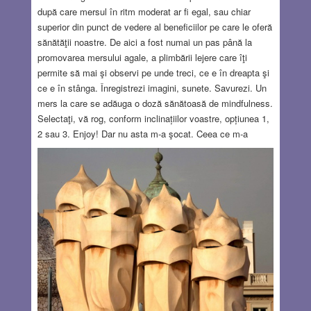
după care mersul în ritm moderat ar fi egal, sau chiar
superior din punct de vedere al beneficiilor pe care le oferă
sănătăţii noastre. De aici a fost numai un pas până la
promovarea mersului agale, a plimbării lejere care îţi
permite să mai şi observi pe unde treci, ce e în dreapta şi
ce e în stânga. Înregistrezi imagini, sunete. Savurezi. Un
mers la care se adăuga o doză sănătoasă de mindfulness.
Selectaţi, vă rog, conform inclinațiilor voastre, opțiunea 1,
2 sau 3. Enjoy! Dar nu asta m-a şocat. Ceea ce m-a
surprins este că autorul articolului denumeşte plimbarea în
pas măsurat flanat şi ca să ilustreze sensul termenului “a
flana,” ilustraţia de frontispiciu arată o femeie plimbându-
se agale pe o cărare din pădure. Pentru mine, “a flana”
denota numai şi numai o plimbare la pas domol într-un
oraş aglomerat. Să te pierzi în anonimatul unei mulţimi. Un
cuvânt cu un sens strict citadin. Vă amintiţi de şlagărul lui
Yves Montand Sur les Grands Boulevards?
Read more…
DEC 29, 2022
16 COMMENTS