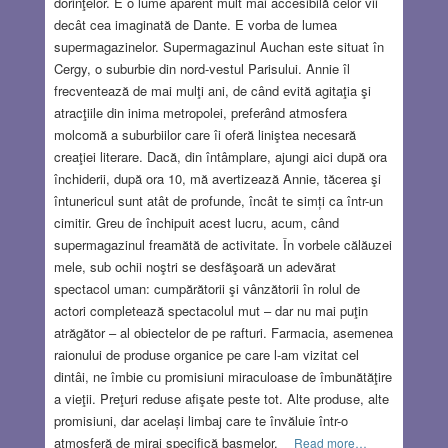
dorinţelor. E o lume aparent mult mai accesibilă celor vii
decât cea imaginată de Dante. E vorba de lumea
supermagazinelor. Supermagazinul Auchan este situat în
Cergy, o suburbie din nord-vestul Parisului. Annie îl
frecventează de mai mulţi ani, de când evită agitaţia şi
atracţiile din inima metropolei, preferând atmosfera
molcomă a suburbiilor care îi oferă liniştea necesară
creaţiei literare. Dacă, din întâmplare, ajungi aici după ora
închiderii, după ora 10, mă avertizează Annie, tăcerea şi
întunericul sunt atât de profunde, încât te simți ca într-un
cimitir. Greu de închipuit acest lucru, acum, când
supermagazinul freamătă de activitate. În vorbele călăuzei
mele, sub ochii noştri se desfăşoară un adevărat
spectacol uman: cumpărătorii şi vânzătorii în rolul de
actori completează spectacolul mut – dar nu mai puţin
atrăgător – al obiectelor de pe rafturi. Farmacia, asemenea
raionului de produse organice pe care l-am vizitat cel
dintâi, ne îmbie cu promisiuni miraculoase de îmbunătăţire
a vieţii. Preţuri reduse afişate peste tot. Alte produse, alte
promisiuni, dar același limbaj care te învăluie într-o
atmosferă de miraj specifică basmelor.
Read more…