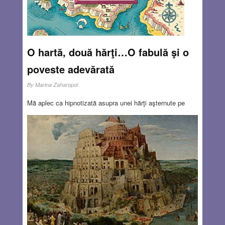
O hartă, două hărţi…O fabulă şi o
poveste adevărată
By
Marina Zaharopol
Mă aplec ca hipnotizată asupra unei hărţi aşternute pe
masă. O netezesc cu grijă şi în timp ce mă orientez
printre semne, hârtia îmi vorbeşte cu sunetele auzite sau
imaginate ale meleagurilor reprezentate, îmi proiectează
imagini înregistrate în subconştient – reale sau imaginare
– și mă răsfaţă cu o adiere proaspătă de brad, sau cu
briza salină a mării. Ce mult reprezintă pentru mine
această foaie de hârtie presărată cu semne, simboluri şi
denumiri! De câte ori am încercat aceleaşi sentimente de
nerăbdare în anticiparea plăcerii unei călătorii, revederii
unor prieteni, sau nostalgie în cazul când semnele magice
îmi readuceau în memorie momentele unei excursii reuşite