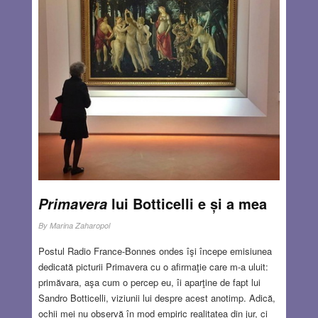
lui Botticelli e și a mea
Primavera
By
Marina Zaharopol
Postul Radio France-Bonnes ondes îşi începe emisiunea
dedicată picturii Primavera cu o afirmaţie care m-a uluit:
primăvara, aşa cum o percep eu, îi aparţine de fapt lui
Sandro Botticelli, viziunii lui despre acest anotimp. Adică,
ochii mei nu observă în mod empiric realitatea din jur, ci