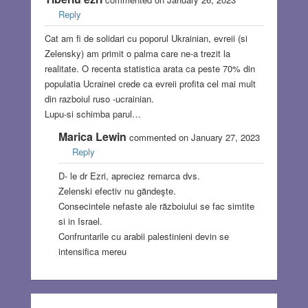
Reply
Cat am fi de solidari cu poporul Ukrainian, evreii (si
Zelensky) am primit o palma care ne-a trezit la
realitate. O recenta statistica arata ca peste 70% din
populatia Ucrainei crede ca evreii profita cel mai mult
din razboiul ruso -ucrainian.
Lupu-si schimba parul…
Marica Lewin
commented on January 27, 2023
Reply
D- le dr Ezri, apreciez remarca dvs.
Zelenski efectiv nu găndeşte.
Consecintele nefaste ale războiului se fac simtite
si in Israel.
Confruntarile cu arabii palestinieni devin se
intensifica mereu