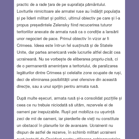
practic de a rade țara de pe suprafața pământului.
Loviturile nimicitoare ale armatei ruse au îndârjit populația
și pe liderii militari și politici, ultimul obiectiv pe care și l-a
propus președintele Zelensky fiind recucerirea tuturor
teritoriilor anexate de armata rusă ca o condiție a lansării
unor negocieri de pace. Primul obiectiv în vizor ar fi
Crimeea. Ideea este într-un fel susținută și de Statele
Unite, dar partea americană vede lucrurile altfel decât cea
ucraineană. Nu se vorbește de eliberarea propriu-zisă, ci
de o permanentă amenințare a teritoriului, de paralizarea
legăturilor dintre Crimeea și celelalte zone ocupate de ruși,
deci de eliminarea posibilității unei ofensive din această
direcție, sau a unui sprijin pentru armata rusă.
După multe eșecuri, armata rusă și-a consolidat pozițiile și
ceea ce nu trebuie niciodată să uităm, rezervele ei de
oameni par inepuizabile. Rușii pot mobiliza cu ușurință
zeci de mii de oameni, iar pierderile de vieți nu constituie
un obstacol în planurile lor de avansare. Ucrainenii nu
dispun de astfel de rezerve, în schimb militari ucraineni
sunt instruiți de Occident pentru utilizarea echipamentelor