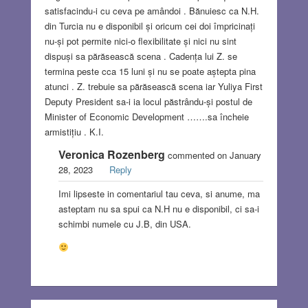
satisfacindu-i cu ceva pe amândoi . Bănuiesc ca N.H.
din Turcia nu e disponibil și oricum cei doi împricinați
nu-și pot permite nici-o flexibilitate și nici nu sint
dispuși sa părăsească scena . Cadența lui Z. se
termina peste cca 15 luni și nu se poate aștepta pina
atunci . Z. trebuie sa părăsească scena iar Yuliya First
Deputy President sa-i ia locul păstrându-și postul de
Minister of Economic Development …….sa încheie
armistițiu . K.I.
Veronica Rozenberg
commented on January
28, 2023
Reply
Imi lipseste in comentariul tau ceva, si anume, ma
asteptam nu sa spui ca N.H nu e disponibil, ci sa-i
schimbi numele cu J.B, din USA.