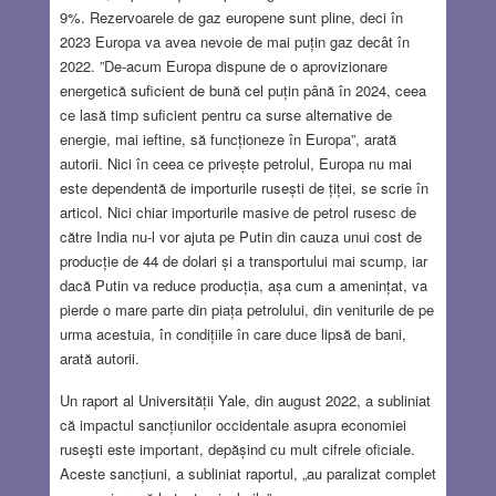
9%. Rezervoarele de gaz europene sunt pline, deci în
2023 Europa va avea nevoie de mai puțin gaz decât în
2022. ”De-acum Europa dispune de o aprovizionare
energetică suficient de bună cel puțin până în 2024, ceea
ce lasă timp suficient pentru ca surse alternative de
energie, mai ieftine, să funcționeze în Europa”, arată
autorii. Nici în ceea ce privește petrolul, Europa nu mai
este dependentă de importurile rusești de țiței, se scrie în
articol. Nici chiar importurile masive de petrol rusesc de
către India nu-l vor ajuta pe Putin din cauza unui cost de
producție de 44 de dolari și a transportului mai scump, iar
dacă Putin va reduce producția, așa cum a amenințat, va
pierde o mare parte din piața petrolului, din veniturile de pe
urma acestuia, în condițiile în care duce lipsă de bani,
arată autorii.
Un raport al Universității Yale, din august 2022, a subliniat
că impactul sancțiunilor occidentale asupra economiei
ruseşti este important, depășind cu mult cifrele oficiale.
Aceste sancțiuni, a subliniat raportul, „au paralizat complet