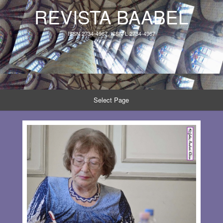
REVISTA BAABEL
ISSN 2734-4967, ISSN-L 2734-4967
Select Page