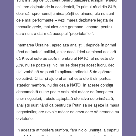
militare obținute de la occidentali, în primul rând din SUA,
doar că, spre nemulțumirea părții ucrainene, ele nu sunt
cele mai performante – vezi marea dezbatere legată de
tancurile grele, mai ales cele germane Leopard, pentru
care nu s-a dat încă acceptul ”proprietarilor”.
Înarmarea Ucrainei, apreciază analiștii, depinde în primul
rând de factorii politici, chiar dacă lideri ucraineni declară
că Kievul este
de facto
membru al NATO, el nu este
de
jure
, nu se poate (și nici nu se dorește) acest lucru, deci
nici vorbă să se pună în aplicare articolul 5 de apărare
colectivă. Chiar și ajutorul armat este oferit din partea
statelor membre, nu din cea a NATO. În aceste condiții
deocamdată nu se poate vorbi nici măcar de începerea
unor negocieri, trebuie așteptată ofensiva de primăvară,
analiștii susținând că pentru ca Putin să se așeze la masa
negocierilor, are nevoie măcar de ceva care să semene cu
o victorie.
În această atmosferă sumbră, fără nicio luminiță la capătul