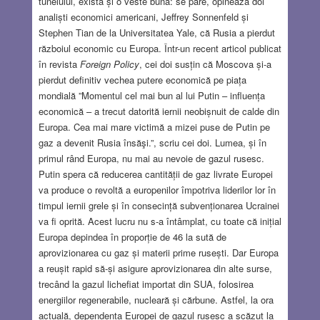
tunelului, există și o veste bună: se pare, opinează doi
analiști economici americani, Jeffrey Sonnenfeld și
Stephen Tian de la Universitatea Yale, că Rusia a pierdut
războiul economic cu Europa. Într-un recent articol publicat
în revista
Foreign Policy
, cei doi susțin că Moscova și-a
pierdut definitiv vechea putere economică pe piața
mondială ”Momentul cel mai bun al lui Putin – influența
economică – a trecut datorită iernii neobișnuit de calde din
Europa. Cea mai mare victimă a mizei puse de Putin pe
gaz a devenit Rusia însăşi.”, scriu cei doi. Lumea, și în
primul rând Europa, nu mai au nevoie de gazul rusesc.
Putin spera că reducerea cantității de gaz livrate Europei
va produce o revoltă a europenilor împotriva liderilor lor în
timpul iernii grele și în consecință subvenționarea Ucrainei
va fi oprită. Acest lucru nu s-a întâmplat, cu toate că inițial
Europa depindea în proporție de 46 la sută de
aprovizionarea cu gaz și materii prime rusești. Dar Europa
a reușit rapid să-și asigure aprovizionarea din alte surse,
trecând la gazul lichefiat importat din SUA, folosirea
energiilor regenerabile, nucleară și cărbune. Astfel, la ora
actuală, dependența Europei de gazul rusesc a scăzut la