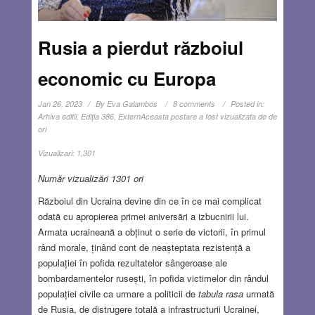
Rusia a pierdut războiul
economic cu Europa
Jan 26, 2023
By
Eva Galambos
8 comments
Posted in:
Arhiva editii
,
Ediţia 386
,
Extern
Aceasta postare a fost vizualizata de de
ori
Vizualizari:
1,301
Număr vizualizări 1301 ori
Războiul din Ucraina devine din ce în ce mai complicat
odată cu apropierea primei aniversări a izbucnirii lui.
Armata ucraineană a obținut o serie de victorii, în primul
rând morale, ținând cont de neașteptata rezistență a
populației în pofida rezultatelor sângeroase ale
bombardamentelor rusești, în pofida victimelor din rândul
populației civile ca urmare a politicii de
tabula rasa
urmată
de Rusia, de distrugere totală a infrastructurii Ucrainei,