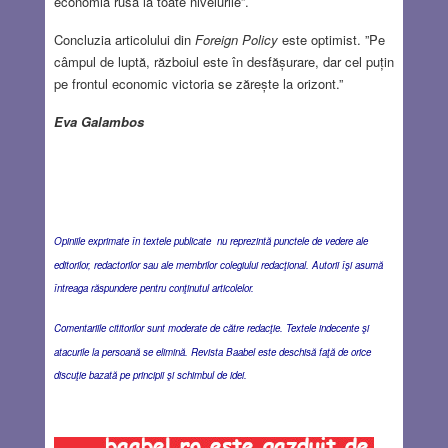
economia rusă la toate nivelurile”.
Concluzia articolului din
Foreign Policy
este optimist. ”Pe
câmpul de luptă, războiul este în desfășurare, dar cel puțin
pe frontul economic victoria se zărește la orizont.”
Eva Galambos
Opiniile exprimate în textele publicate nu reprezintă punctele de vedere ale
editorilor, redactorilor sau ale membrilor colegiului redacţional. Autorii îşi asumă
întreaga răspundere pentru conţinutul articolelor.
Comentariile cititorilor sunt moderate de către redacţie. Textele indecente şi
atacurile la persoană se elimină. Revista Baabel este deschisă faţă de orice
discuţie bazată pe principii şi schimbul de idei.