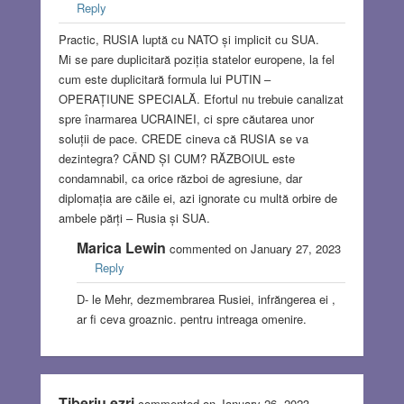
Reply
Practic, RUSIA luptă cu NATO și implicit cu SUA.
Mi se pare duplicitară poziția statelor europene, la fel
cum este duplicitară formula lui PUTIN –
OPERAȚIUNE SPECIALĂ. Efortul nu trebuie canalizat
spre înarmarea UCRAINEI, ci spre căutarea unor
soluții de pace. CREDE cineva că RUSIA se va
dezintegra? CÂND ȘI CUM? RĂZBOIUL este
condamnabil, ca orice război de agresiune, dar
diplomația are căile ei, azi ignorate cu multă orbire de
ambele părți – Rusia și SUA.
Marica Lewin
commented on January 27, 2023
Reply
D- le Mehr, dezmembrarea Rusiei, infrăngerea ei ,
ar fi ceva groaznic. pentru intreaga omenire.
Tiberiu ezri
commented on January 26, 2023