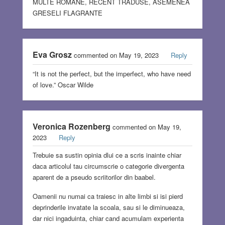
MULTE ROMANE, RECENT TRADUSE, ASEMENEA
GRESELI FLAGRANTE
Eva Grosz
commented on May 19, 2023
Reply
“It is not the perfect, but the imperfect, who have need
of love.” Oscar Wilde
Veronica Rozenberg
commented on May 19,
2023
Reply
Trebuie sa sustin opinia dlui ce a scris inainte chiar
daca articolul tau circumscrie o categorie divergenta
aparent de a pseudo scriitorilor din baabel.
Oamenii nu numai ca traiesc in alte limbi si isi pierd
deprinderile invatate la scoala, sau si le diminueaza,
dar nici ingaduinta, chiar cand acumulam experienta