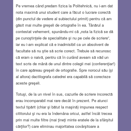
Pe vremea când predam fizica la Politehnică, nu i-am dat
nota maximă unui student care a făcut o lucrare corectă
(din punctul de vedere al subiectului primit) pentru că am
găsit mai multe greşeli de ortografie în ea. Tânărul a
contestat vehement, spunându-mi că „nota la fizică se dă
pe cunoştinţele de specialitate şi nu pe cele de scriere”,
iar eu i-am explicat că e inadmisibil ca un absolvent de
facultate să nu ştie să scrie corect. Trebuie să recunosc
că eram o naivă, pentru că în curând aveam să văd un
text scris de mână de unul dintre colegii mei (conferenţiar!)
în care apăreau greşeli de ortografie. Spre norocul său (şi
al altora) dactilografa catedrei era capabilă să corecteze
aceste greşeli.
Totuşi, de la un nivel în sus, cazurile de scriere incorectă
erau incomparabil mai rare decât în prezent. Pe atunci
textul tipărit (chiar şi bătut la maşină) impunea respect
cititorului şi nu era la îndemâna oricui, astfel încât trecea
prin mai multe filtre (mai ţineţi minte eratele de la sfârşitul
cărţilor?) care eliminau majoritatea covârşitoare a