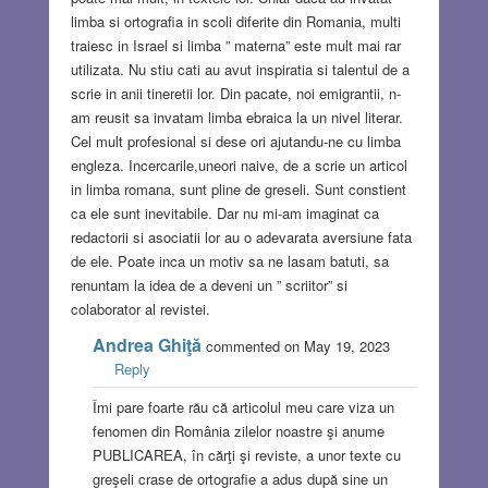
limba si ortografia in scoli diferite din Romania, multi
traiesc in Israel si limba ” materna” este mult mai rar
utilizata. Nu stiu cati au avut inspiratia si talentul de a
scrie in anii tineretii lor. Din pacate, noi emigrantii, n-
am reusit sa invatam limba ebraica la un nivel literar.
Cel mult profesional si dese ori ajutandu-ne cu limba
engleza. Incercarile,uneori naive, de a scrie un articol
in limba romana, sunt pline de greseli. Sunt constient
ca ele sunt inevitabile. Dar nu mi-am imaginat ca
redactorii si asociatii lor au o adevarata aversiune fata
de ele. Poate inca un motiv sa ne lasam batuti, sa
renuntam la idea de a deveni un ” scriitor” si
colaborator al revistei.
Andrea Ghiţă
commented on May 19, 2023
Reply
Îmi pare foarte rău că articolul meu care viza un
fenomen din România zilelor noastre şi anume
PUBLICAREA, în cărţi şi reviste, a unor texte cu
greşeli crase de ortografie a adus după sine un