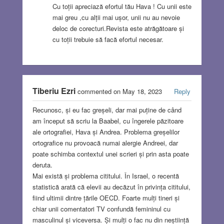
Cu toții apreciază efortul tău Hava ! Cu unii este
mai greu ,cu alții mai ușor, unii nu au nevoie
deloc de corecturi.Revista este atrăgătoare și
cu toții trebuie să facă efortul necesar.
Tiberiu Ezri
commented on May 18, 2023
Reply
Recunosc, și eu fac greșeli, dar mai puține de când
am început să scriu la Baabel, cu îngerele păzitoare
ale ortografiei, Hava și Andrea. Problema greșelilor
ortografice nu provoacă numai alergie Andreei, dar
poate schimba contextul unei scrieri și prin asta poate
deruta.
Mai există și problema cititului. În Israel, o recentă
statistică arată că elevii au decăzut în privința cititului,
fiind ultimii dintre țările OECD. Foarte mulți tineri și
chiar unii comentatori TV confundă femininul cu
masculinul și viceversa. Și mulți o fac nu din neștiință