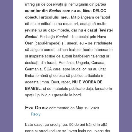
întreg şir de observaţii şi nemulţumiri din partea
autorilor din
Baabel
care nu au făcut DELOC
obiectul articolului meu
. Mă plângeam de faptul
că multe edituri nu au redactori, adaug că multe
reviste nu au cap-limpede,
dar nu e cazul Revistei
Baabel
. Redacţia
Baabel
– în special prin Hava
Oren (capul-limpede) şi, uneori, eu – se străduieşte
să asigure corectitudinea textelor foarte interesante
şi inspirate scrise de autorii baabelieni talentaţi şi
dedicaţi, din Israel, România, Ungaria, Canada,
Germania, SUA care, spre lauda lor, nu au uitat
limba română şi doresc să publice articolele în
această limbă. Deci, repet,
NU E VORBA DE
BAABEL
, ci de materiale publicate deja, lansate în
spaţiul public cu greşelile la bord.
Eva Grosz
commented on May 19, 2023
Reply
Este exact ce cred și eu. 50 de ani trăind în altă
parte și străduindu-te să înveți limbi noi, pierzi din