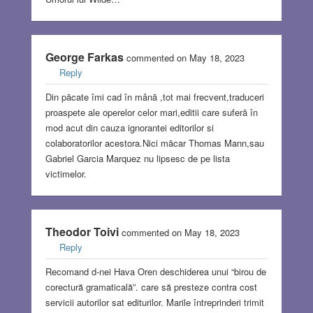
George Farkas
commented on May 18, 2023
Reply
Din pācate îmi cad în mânā ,tot mai frecvent,traduceri
proaspete ale operelor celor mari,editii care suferā în
mod acut din cauza ignorantei editorilor si
colaboratorilor acestora.Nici mācar Thomas Mann,sau
Gabriel Garcia Marquez nu lipsesc de pe lista
victimelor.
Theodor Toivi
commented on May 18, 2023
Reply
Recomand d-nei Hava Oren deschiderea unui “birou de
corectură gramaticală”. care să presteze contra cost
servicii autorilor sat editurilor. Marile întreprinderi trimit