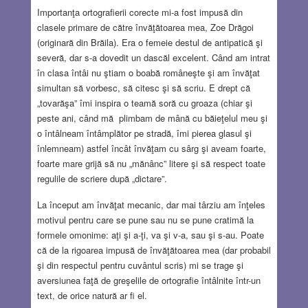
Importanţa ortografierii corecte mi-a fost impusă din
clasele primare de către învăţătoarea mea, Zoe Drăgoi
(originară din Brăila). Era o femeie destul de antipatică şi
severă, dar s-a dovedit un dascăl excelent. Când am intrat
în clasa întâi nu ştiam o boabă româneşte şi am învăţat
simultan să vorbesc, să citesc şi să scriu. E drept că
„tovarăşa” îmi inspira o teamă soră cu groaza (chiar şi
peste ani, când mă plimbam de mână cu băieţelul meu şi
o întâlneam întâmplător pe stradă, îmi pierea glasul şi
înlemneam) astfel încât învăţam cu sârg şi aveam foarte,
foarte mare grijă să nu „mănânc” litere şi să respect toate
regulile de scriere după „dictare”.
La început am învăţat mecanic, dar mai târziu am înţeles
motivul pentru care se pune sau nu se pune cratimă la
formele omonime: aţi şi a-ţi, va şi v-a, sau şi s-au. Poate
că de la rigoarea impusă de învăţătoarea mea (dar probabil
şi din respectul pentru cuvântul scris) mi se trage şi
aversiunea faţă de greşelile de ortografie întâlnite într-un
text, de orice natură ar fi el.