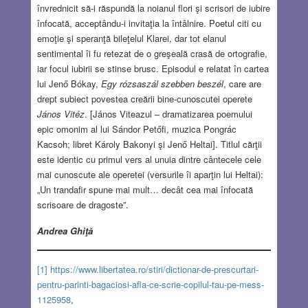
învrednicit să-i răspundă la noianul flori şi scrisori de iubire
înfocată, acceptându-i invitaţia la întâlnire. Poetul citi cu
emoţie şi speranţă bileţelul Klarei, dar tot elanul
sentimental îi fu retezat de o greşeală crasă de ortografie,
iar focul iubirii se stinse brusc. Episodul e relatat în cartea
lui Jenő Bókay,
Egy rózsaszál szebben beszél
, care are
drept subiect povestea creării bine-cunoscutei operete
János Vitéz
. [János Viteazul – dramatizarea poemului
epic omonim al lui Sándor Petőfi, muzica Pongrác
Kacsoh; libret Károly Bakonyi şi Jenő Heltai]. Titlul cărţii
este identic cu primul vers al unuia dintre cântecele cele
mai cunoscute ale operetei (versurile îi aparţin lui Heltai):
„Un trandafir spune mai mult… decât cea mai înfocată
scrisoare de dragoste”.
Andrea Ghiţă
[1]
https://www.libertatea.ro/stiri/dictionar-de-prescurtari-
pentru-parinti-bagaciosi-afla-ce-scrie-copilul-tau-pe-mess-
1125958
,