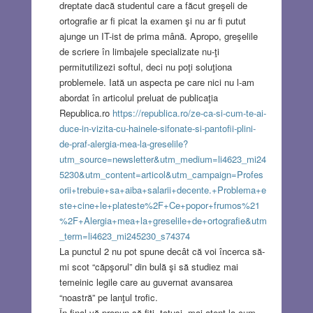
dreptate dacă studentul care a făcut greşeli de
ortografie ar fi picat la examen şi nu ar fi putut
ajunge un IT-ist de prima mână. Apropo, greşelile
de scriere în limbajele specializate nu-ţi
permitutilizezi softul, deci nu poţi soluţiona
problemele. Iată un aspecta pe care nici nu l-am
abordat în articolul preluat de publicaţia
Republica.ro
https://republica.ro/ze-ca-si-cum-te-ai-
duce-in-vizita-cu-hainele-sifonate-si-pantofii-plini-
de-praf-alergia-mea-la-greselile?
utm_source=newsletter&utm_medium=li4623_mi24
5230&utm_content=articol&utm_campaign=Profes
orii+trebuie+sa+aiba+salarii+decente.+Problema+e
ste+cine+le+plateste%2F+Ce+popor+frumos%21
%2F+Alergia+mea+la+greselile+de+ortografie&utm
_term=li4623_mi245230_s74374
La punctul 2 nu pot spune decât că voi încerca să-
mi scot “căpşorul” din bulă şi să studiez mai
temeinic legile care au guvernat avansarea
“noastră” pe lanţul trofic.
În final vă propun să fiţi, totuşi, mai atent la cum