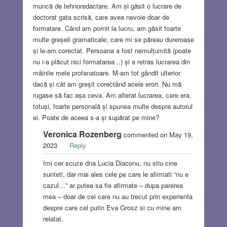
muncă de tehnoredactare. Am și găsit o lucrare de
doctorat gata scrisă, care avea nevoie doar de
formatare. Când am pornit la lucru, am găsit foarte
multe greșeli gramaticale, care mi se păreau dureroase
și le-am corectat. Persoana a fost nemulțumită (poate
nu i-a plăcut nici formatarea ..) și a retras lucrarea din
mâinile mele profanatoare. M-am tot gândit ulterior
dacă și cât am greșit corectând acele erori. Nu mă
rugase să fac așa ceva. Am alterat lucrarea, care era,
totuși, foarte personală și spunea multe despre autorul
ei. Poate de aceea s-a și supărat pe mine?
Veronica Rozenberg
commented on May 19,
2023
Reply
Imi cer scuze dna Lucia Diaconu, nu stiu cine
sunteti, dar mai ales cele pe care le afirmati “nu e
cazul…” ar putea sa fie afirmate – dupa parerea
mea – doar de cei care nu au trecut prin experienta
despre care cel putin Eva Grosz si cu mine am
relatat.