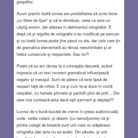
greşelilor.
Acum practic toată lumea are posibilitatea să scrie texte
„cu litere de tipar” şi să le distribuie, ceea ce este un
câştig enorm, dar adesea în detrimentul ortografiei. E
drept că şi regulile de ortografie s-au modificat pe parcurs
şi nu toată lumea poate ţine pasul cu ele, dar cele care ţin
de gramatica elementară au rămas neschimbate şi ar
trebui cunoscute şi respectate. Sau nu?!
Poate că eu am rămas la o concepţie desuetă, având
impresia că un text incorect gramatical influenţează
negativ şi mesajul. Sunt de părere că este lipsă de
respect faţă de cititor. E ca şi cum te-ai duce în vizită
nespălat, cu hainele şifonate şi pantofii plini de praf… Dar
oare mai contează asta dacă eşti şarmant şi deştept?!
Lucrez de o bună bucată de vreme în presa audiovizuală,
unde
verba volant
, şi observ (cu nemulţumire) că şi
printre colegii de breaslă sunt unii care nu stăpânesc
ortografia (dar asta nu se aude). Din păcate, şi unii