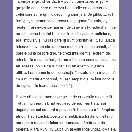
incompetenţei, chiar dacă – potrivit unor „specialişti” –
greşelile de scriere ar releva trăsăturile de caracter ale
celui care scrie (şi nicidecum ignoranţa!). De pildă: „Dacă
faci greșeli gramaticale frecvente și grave în scris, ești
neatent, ai nevoie permanent de cineva să-ți aducă aminte
ce e important, altfel te pierzi în micile plăceri cotidiene,
ești impulsiv și nu știi care îți sunt prioritățile”. Sau: „Dacă
folosești cuvinte ale căror sensuri (sic!) nu le cunoști, ai o
părere bună despre tine, te crezi inteligent și extrem de
talentat în ceea ce faci, dar nu știi de ce adesea ceilalți nu
au aceeași opinie ca și tine”. Un alt exemplu: „Dacă
utilizezi rar semnele de punctuație în scris (sic!) înseamnă
că ești imatur emoțional, nu ești empatic și te lași condus
de egoism în luarea deciziilor.”
[2]
.
Poate că alergia mea la greşelile de ortografie e desuetă.
Totuşi, nu vreau să mă lecuiesc de ea. I-aş trata mai
degrabă pe cei care mi-o provoacă. Închei cu o întâmplare
atribuită scriitorului, poetului şi publicistului Jenő Heltai
[3]
care era îndrăgostit lulea de frumoasa cântăreaţă de
operetă Klára Küry
[4]
. După un asediu îndelungat, diva s-a