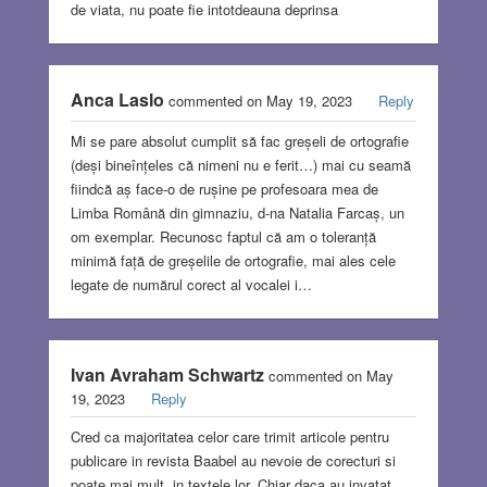
de viata, nu poate fie intotdeauna deprinsa
Anca Laslo
commented on May 19, 2023
Reply
Mi se pare absolut cumplit să fac greșeli de ortografie
(deși bineînțeles că nimeni nu e ferit…) mai cu seamă
fiindcă aș face-o de rușine pe profesoara mea de
Limba Română din gimnaziu, d-na Natalia Farcaș, un
om exemplar. Recunosc faptul că am o toleranță
minimă față de greșelile de ortografie, mai ales cele
legate de numărul corect al vocalei i…
Ivan Avraham Schwartz
commented on May
19, 2023
Reply
Cred ca majoritatea celor care trimit articole pentru
publicare in revista Baabel au nevoie de corecturi si
poate mai mult, in textele lor. Chiar daca au invatat