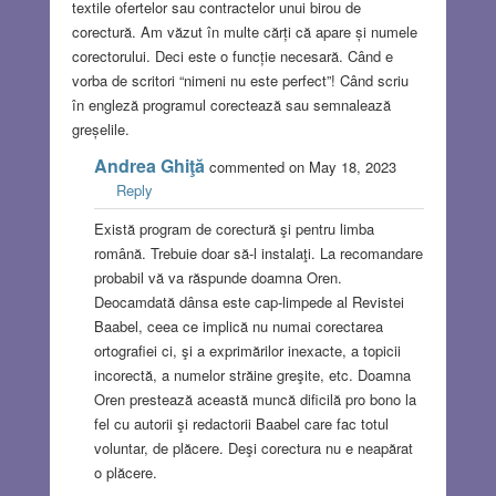
textile ofertelor sau contractelor unui birou de
corectură. Am văzut în multe cărți că apare și numele
corectorului. Deci este o funcție necesară. Când e
vorba de scritori “nimeni nu este perfect”! Când scriu
în engleză programul corectează sau semnalează
greșelile.
Andrea Ghiţă
commented on May 18, 2023
Reply
Există program de corectură şi pentru limba
română. Trebuie doar să-l instalaţi. La recomandare
probabil vă va răspunde doamna Oren.
Deocamdată dânsa este cap-limpede al Revistei
Baabel, ceea ce implică nu numai corectarea
ortografiei ci, şi a exprimărilor inexacte, a topicii
incorectă, a numelor străine greşite, etc. Doamna
Oren prestează această muncă dificilă pro bono la
fel cu autorii şi redactorii Baabel care fac totul
voluntar, de plăcere. Deşi corectura nu e neapărat
o plăcere.