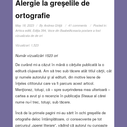
Alergie la greşelile de
ortografie
May 18, 2023
By
Andrea Ghiţă
41 comments
Posted in:
Arhiva editii
,
Ediţia 394
,
Voce din Baabel
Aceasta postare a fost
vizualizata de de ori
Vizualizari:
1,523
Număr vizualizări 1523 ori
De curând mi-a căzut în mână o cărţulie publicată la o
editură clujeană. Am să trec sub tăcere atât titlul cărţii, cât
şi numele autorului şi al editurii, din motive lesne de
înţeles cititorului care va fi parcurs acest articol.
Menţionez, totuşi, că – spre surprinderea mea ulterioară –
cartea a avut şi o recenzie în publicaţia
Steaua
al cărei
nume nu-l trec, totuşi, sub tăcere.
Încă de la primele pagini mi-au sărit în ochi greşelile de
ortografie deloc întâmplătoare, ci consecvente pe tot
parcursul „operei literare”, vădind că autorul nu cunoaşte