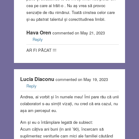
cea pe care ai trăit-o . Nu aș vrea să provoc
senzație de rău nimănui. Toată cinstea celor care
și-au păstrat talentul și corectitudinea limbii.
Hava Oren
commented on May 21, 2023
Reply
AR FI PĂCAT !!!
Lucia Diaconu
commented on May 19, 2023
Reply
Andrea, ai vorbit și în numele meu! Îmi pare rău că unii
colaboratori s-au simțit vizați, nu cred că era cazul, nu
așa am perceput eu.
Am și eu o întâmplare legată de subiect:
Acum câțiva ani buni (in anii ’90), încercam să
suplimentez veniturile cam mici ale familiei căutând