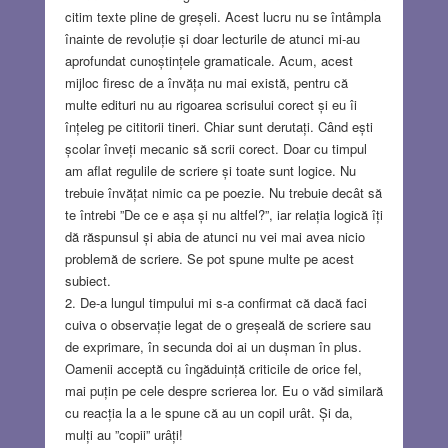
citim texte pline de greșeli. Acest lucru nu se întâmpla
înainte de revoluție și doar lecturile de atunci mi-au
aprofundat cunoștințele gramaticale. Acum, acest
mijloc firesc de a învăța nu mai există, pentru că
multe edituri nu au rigoarea scrisului corect și eu îi
înțeleg pe cititorii tineri. Chiar sunt derutați. Când ești
școlar înveți mecanic să scrii corect. Doar cu timpul
am aflat regulile de scriere și toate sunt logice. Nu
trebuie învățat nimic ca pe poezie. Nu trebuie decât să
te întrebi ”De ce e așa și nu altfel?”, iar relația logică îți
dă răspunsul și abia de atunci nu vei mai avea nicio
problemă de scriere. Se pot spune multe pe acest
subiect.
2. De-a lungul timpului mi s-a confirmat că dacă faci
cuiva o observație legat de o greșeală de scriere sau
de exprimare, în secunda doi ai un dușman în plus.
Oamenii acceptă cu îngăduință criticile de orice fel,
mai puțin pe cele despre scrierea lor. Eu o văd similară
cu reacția la a le spune că au un copil urât. Și da,
mulți au ”copii” urâți!