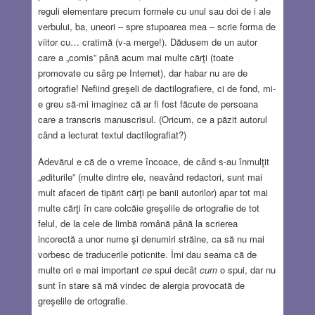
reguli elementare precum formele cu unul sau doi de i ale
verbului, ba, uneori – spre stupoarea mea – scrie forma de
viitor cu… cratimă (v-a merge!). Dădusem de un autor
care a „comis” până acum mai multe cărţi (toate
promovate cu sârg pe Internet), dar habar nu are de
ortografie! Nefiind greşeli de dactilografiere, ci de fond, mi-
e greu să-mi imaginez că ar fi fost făcute de persoana
care a transcris manuscrisul. (Oricum, ce a păzit autorul
când a lecturat textul dactilografiat?)
Adevărul e că de o vreme încoace, de când s-au înmulţit
„editurile” (multe dintre ele, neavând redactori, sunt mai
mult afaceri de tipărit cărţi pe banii autorilor) apar tot mai
multe cărţi în care colcăie greşelile de ortografie de tot
felul, de la cele de limbă română până la scrierea
incorectă a unor nume şi denumiri străine, ca să nu mai
vorbesc de traducerile poticnite. Îmi dau seama că de
multe ori e mai important
ce
spui decât
cum
o spui, dar nu
sunt în stare să mă vindec de alergia provocată de
greşelile de ortografie.