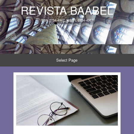
REVISTA BAABEL
ISSN 2734-4967, ISSN-L 2734-4967
Select Page