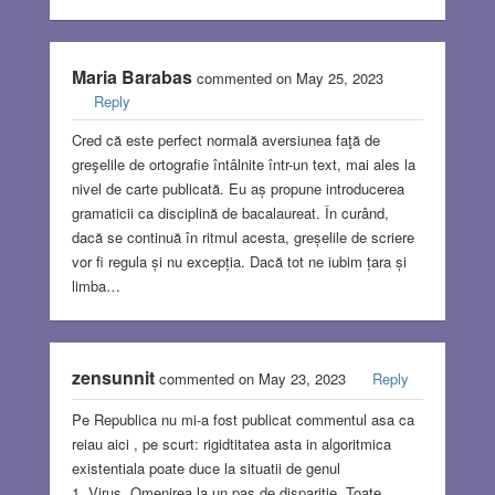
Maria Barabas
commented on May 25, 2023
Reply
Cred că este perfect normală aversiunea faţă de
greşelile de ortografie întâlnite într-un text, mai ales la
nivel de carte publicată. Eu aș propune introducerea
gramaticii ca disciplină de bacalaureat. În curând,
dacă se continuă în ritmul acesta, greșelile de scriere
vor fi regula și nu excepția. Dacă tot ne iubim țara și
limba…
zensunnit
commented on May 23, 2023
Reply
Pe Republica nu mi-a fost publicat commentul asa ca
reiau aici , pe scurt: rigidtitatea asta in algoritmica
existentiala poate duce la situatii de genul
1. Virus. Omenirea la un pas de disparitie. Toate