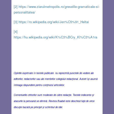
[2]
https://www.ziarulmetropolis.ro/greselile-gramaticale-si-
personalitatea/
[3]
https://ro.wikipedia.org/wiki/Jen%C5%91_Heltai
[4]
https://hu.wikipedia.org/wiki/K%C3%BCry_Kl%C3%A1ra
Opiniile exprimate în textele publicate nu reprezintă punctele de vedere ale
editorilor, redactorilor sau ale membrilor colegiului redacţional. Autorii îşi asumă
întreaga răspundere pentru conţinutul articolelor.
Comentariile cititorilor sunt moderate de către redacţie. Textele indecente şi
atacurile la persoană se elimină. Revista Baabel este deschisă faţă de orice
discuţie bazată pe principii şi schimbul de idei.