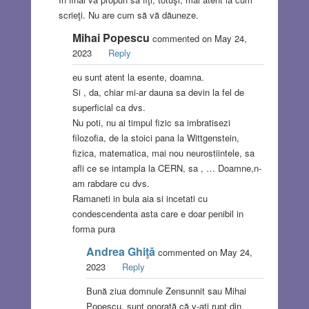
scrieţi. Nu are cum să vă dăuneze.
Mihai Popescu
commented on May 24,
2023
Reply
eu sunt atent la esente, doamna.
Si , da, chiar mi-ar dauna sa devin la fel de
superficial ca dvs.
Nu poti, nu ai timpul fizic sa imbratisezi
filozofia, de la stoici pana la Wittgenstein,
fizica, matematica, mai nou neurostiintele, sa
afli ce se intampla la CERN, sa , … Doamne,n-
am rabdare cu dvs.
Ramaneti in bula aia si incetati cu
condescendenta asta care e doar penibil in
forma pura
Andrea Ghiţă
commented on May 24,
2023
Reply
Bună ziua domnule Zensunnit sau Mihai
Popescu, sunt onorată că v-aţi rupt din