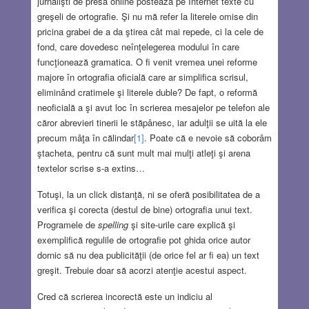
jurnalişti de presă online postează pe Internet texte cu
greşeli de ortografie. Şi nu mă refer la literele omise din
pricina grabei de a da ştirea cât mai repede, ci la cele de
fond, care dovedesc neînţelegerea modului în care
funcţionează gramatica. O fi venit vremea unei reforme
majore în ortografia oficială care ar simplifica scrisul,
eliminând cratimele şi literele duble? De fapt, o reformă
neoficială a şi avut loc în scrierea mesajelor pe telefon ale
căror abrevieri tinerii le stăpânesc, iar adulţii se uită la ele
precum mâţa în călindar
[1]
. Poate că e nevoie să coborâm
ştacheta, pentru că sunt mult mai mulţi atleţi şi arena
textelor scrise s-a extins…
Totuşi, la un click distanţă, ni se oferă posibilitatea de a
verifica şi corecta (destul de bine) ortografia unui text.
Programele de
spelling
şi site-urile care explică şi
exemplifică regulile de ortografie pot ghida orice autor
dornic să nu dea publicităţii (de orice fel ar fi ea) un text
greşit. Trebuie doar să acorzi atenţie acestui aspect.
Cred că scrierea incorectă este un indiciu al