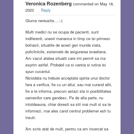
Veronica Rozenberg
commented on May 18,
2023
Reply
Gluma nereusita….:-(
Multi medici nu se ocupa de pacienti, sunt
indiferenti, uneori mananca in timp ce isi primesc
bolnavii, situatile de acest gen inunda viata,
policlinicile, sistemele de asigurarea israeliana.
Am vazut atatea situatii care imi permit sa ma
exprim astfel. Probabil ca si varsta si rutina isi
spun cuvantul.
Niciodata nu trebuie acceptata opinia unui doctor
fara a verifica, fie cu un altul, sau mai curand altii,
fie a te informa, precum astazi sta in posibilitatea
oamenilor care gandesc. Pe de alta parte, nu
intotdeauna, chiar doresti sa stii mai mult si sa te
informezi, mai ales cand centrul problemei esti tu
insuti.
Am scris atat de mult, pentru ca am incercat sa