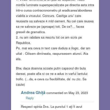
mintile luminate superspecializate pe directia asta intra
intr-o cursa contracronometru pt eradicarea/abordarea
viabila a virusului. Concurs. Castiga unu’ care
reuseste sa salveze 4 mld oameni. Nu cel care reusea
sa ne salveze pe (aproape) toti. De ce?… facea
greseli de gramatica.
2. nu am rabdare sa rescriu tot ce am scris pe
Republica.
Ps. mai era ceva in text care duduia a ilogic, dar am
uitat . Citisem dimineata, raspunsesem atunci. Ata
ete.
Btw, daca doamna scoate putin capsorul din bula
dansei, poate afla si ce ne a adus in varful lantului
trofic. (…da, e ceva cu flexibilitate, da’ nu zic. Sa
caute)
Andrea Ghiţă
commented on May 23, 2023
Reply
Respect opinia Dvs. La punctul 1 aţi fi avut