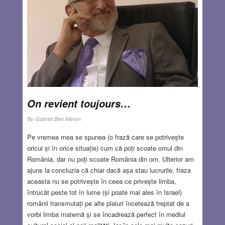
On revient toujours…
By
Gabriel Ben Meron
Pe vremea mea se spunea (o frază care se potrivește
oricui și în orice situație) cum că poți scoate omul din
România, dar nu poți scoate România din om. Ulterior am
ajuns la concluzia că chiar dacă așa stau lucrurile, fraza
aceasta nu se potrivește în ceea ce privește limba,
întrucât peste tot în lume (și poate mai ales în Israel)
românii transmutați pe alte plaiuri încetează treptat de a
vorbi limba maternă și se încadrează perfect în mediul