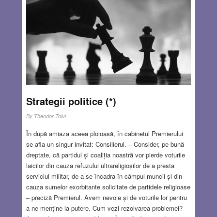
Bolșevice mai întâi la Kiev, apoi la Odesa, au trecut prin
Istanbul până la Sofia, de unde s-au îndreptat către Berlin.
Aici Ievsei Lazarovici a fondat Editura Orbis, unde
Vladimir Nabokov, pe atunci cunoscut sub pseudonimul
Vladimir Sirin, traducea din Dostoievski și adesori juca
șah cu ”patronul”. În schimb, Vera Slonim se delecta cu
lectura poeziilor lui V. Sirin, pe care-l admira și ar fi vrut
mult să-l cunoască. Vera și Nabokov s-au întâlnit la Berlin
cu ocazia unui bal al carității din 1923, ambii în exil în
Strategii politice (*)
urma Revoluției Bolșevice din 1917.
Read more…
By
Theodor Toivi
MAY 18, 2023
10 COMMENTS
În după amiaza aceea ploioasă, în cabinetul Premierului
se afla un singur invitat: Consilierul. – Consider, pe bună
dreptate, că partidul și coaliția noastră vor pierde voturile
laicilor din cauza refuzului ultrareligioșilor de a presta
serviciul militar, de a se încadra în câmpul muncii și din
cauza sumelor exorbitante solicitate de partidele religioase
– preciză Premierul. Avem nevoie și de voturile lor pentru
a ne menține la putere. Cum vezi rezolvarea problemei? –