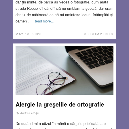
dar țin minte, de parcă aș vedea o fotografie, cum arăta
strada Republicii când încă nu umblam la școală, dar eram
destul de mărișoară ca să-mi amintesc locuri, întâmplări și
oameni.
Read more…
MAY 18, 2023
33 COMMENTS
Alergie la greşelile de ortografie
By
Andrea Ghiţă
De curând mi-a căzut în mână o cărţulie publicată la o