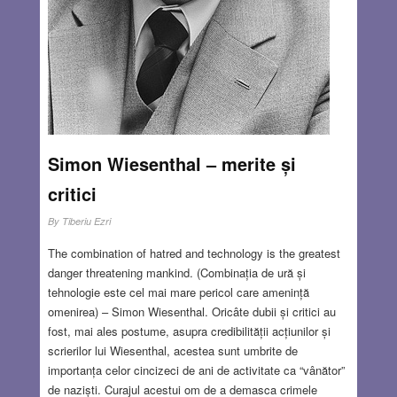
Simon Wiesenthal – merite și
critici
By
Tiberiu Ezri
The combination of hatred and technology is the greatest
danger threatening mankind. (Combinația de ură și
tehnologie este cel mai mare pericol care amenință
omenirea) – Simon Wiesenthal. Oricâte dubii și critici au
fost, mai ales postume, asupra credibilității acțiunilor și
scrierilor lui Wiesenthal, acestea sunt umbrite de
importanța celor cincizeci de ani de activitate ca “vânător”
de naziști. Curajul acestui om de a demasca crimele