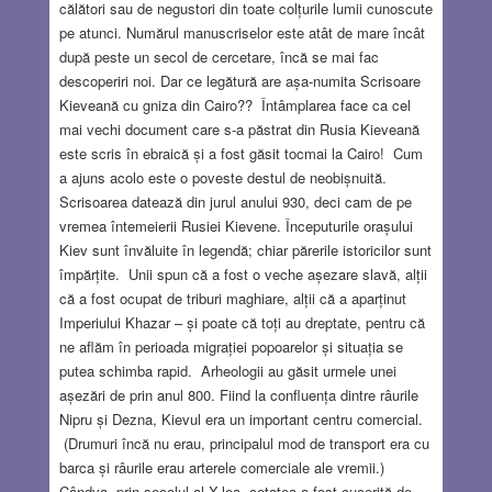
călători sau de negustori din toate colțurile lumii cunoscute
pe atunci. Numărul manuscriselor este atât de mare încât
după peste un secol de cercetare, încă se mai fac
descoperiri noi. Dar ce legătură are așa-numita Scrisoare
Kieveană cu gniza din Cairo?? Întâmplarea face ca cel
mai vechi document care s-a păstrat din Rusia Kieveană
este scris în ebraică și a fost găsit tocmai la Cairo! Cum
a ajuns acolo este o poveste destul de neobișnuită.
Scrisoarea datează din jurul anului 930, deci cam de pe
vremea întemeierii Rusiei Kievene. Începuturile orașului
Kiev sunt învăluite în legendă; chiar părerile istoricilor sunt
împărțite. Unii spun că a fost o veche așezare slavă, alții
că a fost ocupat de triburi maghiare, alții că a aparținut
Imperiului Khazar – și poate că toți au dreptate, pentru că
ne aflăm în perioada migrației popoarelor și situația se
putea schimba rapid. Arheologii au găsit urmele unei
așezări de prin anul 800. Fiind la confluența dintre râurile
Nipru și Dezna, Kievul era un important centru comercial.
(Drumuri încă nu erau, principalul mod de transport era cu
barca și râurile erau arterele comerciale ale vremii.)
Cândva, prin secolul al X-lea, cetatea a fost cucerită de