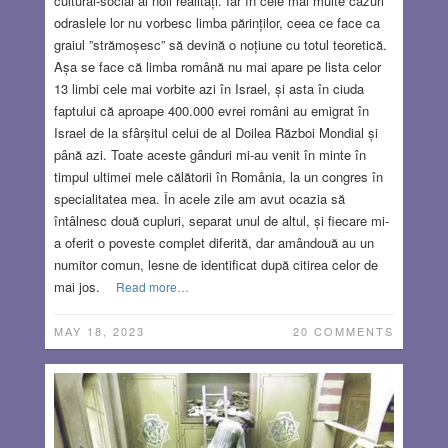
cultural-social al noii realități. Iar în cele mai multe cazuri
odraslele lor nu vorbesc limba părinților, ceea ce face ca
graiul ”strămoșesc” să devină o noțiune cu totul teoretică.
Așa se face că limba română nu mai apare pe lista celor
13 limbi cele mai vorbite azi în Israel, și asta în ciuda
faptului că aproape 400.000 evrei români au emigrat în
Israel de la sfârșitul celui de al Doilea Război Mondial și
până azi. Toate aceste gânduri mi-au venit în minte în
timpul ultimei mele călătorii în România, la un congres în
specialitatea mea. În acele zile am avut ocazia să
întâlnesc două cupluri, separat unul de altul, și fiecare mi-
a oferit o poveste complet diferită, dar amândouă au un
numitor comun, lesne de identificat după citirea celor de
mai jos.
Read more…
MAY 18, 2023
20 COMMENTS