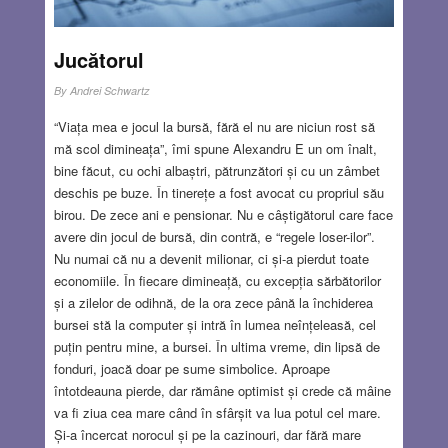
Jucătorul
By
Andrei Schwartz
“Viața mea e jocul la bursă, fără el nu are niciun rost să
mă scol dimineața”, îmi spune Alexandru E un om înalt,
bine făcut, cu ochi albaștri, pătrunzători și cu un zâmbet
deschis pe buze. În tinerețe a fost avocat cu propriul său
birou. De zece ani e pensionar. Nu e câștigătorul care face
avere din jocul de bursă, din contră, e “regele loser-ilor”.
Nu numai că nu a devenit milionar, ci și-a pierdut toate
economiile. În fiecare dimineață, cu excepția sărbătorilor
și a zilelor de odihnă, de la ora zece până la închiderea
bursei stă la computer și intră în lumea neînțeleasă, cel
puțin pentru mine, a bursei. În ultima vreme, din lipsă de
fonduri, joacă doar pe sume simbolice. Aproape
întotdeauna pierde, dar rămâne optimist și crede că mâine
va fi ziua cea mare când în sfârșit va lua potul cel mare.
Și-a încercat norocul și pe la cazinouri, dar fără mare