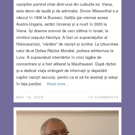
naziștilor pornind chiar dintr-unul din cuiburile lor, Viena,
este demn de laudă și de admirație. Simon Wiesenthal s-a
născut în 1908 la Buceaci, Galiția (pe vremea aceea
Austro-Ungaria, astăzi Ucraina) și a murit în 2005 la
Viena. Își doarme somnul de veci odihna în Israel, la
cimitirul orașului Herzliya. A fost un supraviețuitor al
Holocaustului, “vânător” de naziști și scriitor. La izbucnirea
celui de-al Doilea Război Mondial, profesa arhitectura la
Lvov. A supraviețuit internărilor în cinci lagăre de
concentrare și a fost eliberat la Mauthausen. După război
și-a dedicat viața strângerii de informații și depistării
capilor naziști ascunși, pentru ca ei să fie arestați și aduși
în fața justiției.
Read more…
MAY 18, 2023
19 COMMENTS