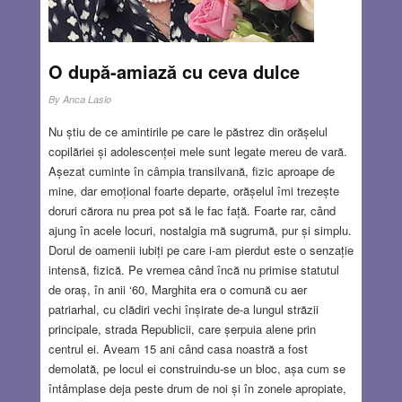
O după-amiază cu ceva dulce
By
Anca Laslo
Nu știu de ce amintirile pe care le păstrez din orășelul
copilăriei și adolescenței mele sunt legate mereu de vară.
Așezat cuminte în câmpia transilvană, fizic aproape de
mine, dar emoțional foarte departe, orășelul îmi trezește
doruri cărora nu prea pot să le fac față. Foarte rar, când
ajung în acele locuri, nostalgia mă sugrumă, pur și simplu.
Dorul de oamenii iubiți pe care i-am pierdut este o senzație
intensă, fizică. Pe vremea când încă nu primise statutul
de oraș, în anii ‘60, Marghita era o comună cu aer
patriarhal, cu clădiri vechi înșirate de-a lungul străzii
principale, strada Republicii, care șerpuia alene prin
centrul ei. Aveam 15 ani când casa noastră a fost
demolată, pe locul ei construindu-se un bloc, așa cum se
întâmplase deja peste drum de noi și în zonele apropiate,