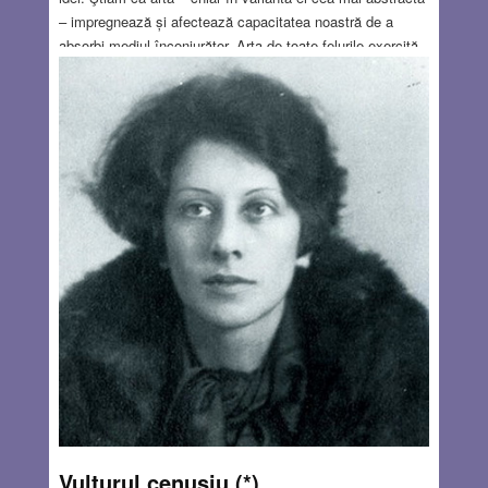
– impregnează și afectează capacitatea noastră de a
absorbi mediul înconjurător. Arta de toate felurile exercită
o influenţă invizibilă şi transmisibilă, adesea vizând
persoane care nici măcar nu cunosc sursa viziunii lor şi
cred în mod eronat că ea le aparţine. O stradă pe care o
parcurgem zilnic ne apare sub altă lumină când vedem un
tablou sau chiar o fotografie a aceleiaşi străzi. Unghiul din
care e luată fotografia, perspectiva unei picturi a străzii ne
surprind ca o revelaţie: “O fi oare aceasta strada pe care
mă plimb mereu? Eu nu am observat acest detaliu.” Arta
are capacitatea de a prezenta ceea ce ne este familiar ca
ceva complet nou. Emisiunea amplifică la maximum
această noţiune. Te-ai uitat destul de atent la pictura lui
Botticelli?
Read more…
MAY 18, 2023
14 COMMENTS
Vulturul cenuşiu (*)