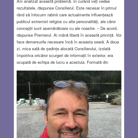
Am analizat această problemă. În curând veți vedea
rezultatele, răspunse Consilierul. Este necesar în primul
rând să înlocuim rabinii care actualmente influențează
publicul extremist religios cu alte personalități, ale căror
concepții sunt asemănătoare cu ale noastre. – De acord,
răspunse Premierul. Ai mână liberă în această privință. Voi
face demersurile necesare încă în aceasta seară. A doua
zi, mica sală de ședințe alocată Consilierului, izolată
împotriva oricăror scurgeri de informații în exterior, era
ocupată de echipa de lucru a acestuia. Formată din
specialiști în mass media, științe juridice, spionaj sau
anchete polițienești, echipa Consilierului avea în
componentă și un eminent specialist în Talmud, cu un
doctorat de la Yeshiva University New York. Consilierul le
explică în detaliu dorințele Premierului și planul pentru a le
rezolva, folosind procedee mai puțin ortodoxe, cu care
echipa era de altfel familiarizată.
Read more…
MAY 18, 2023
9 COMMENTS