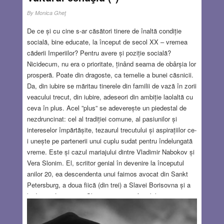
By
Monica Gheţ
De ce și cu cine s-ar căsători tinere de înaltă condiție
socială, bine educate, la început de secol XX – vremea
căderii Imperiilor? Pentru avere și poziție socială?
Nicidecum, nu era o prioritate, ținând seama de obârșia lor
prosperă. Poate din dragoste, ca temelie a bunei căsnicii.
Da, din iubire se măritau tinerele din familii de vază în zorii
veacului trecut, din iubire, adeseori din ambiție laolaltă cu
ceva în plus. Acel ”plus” se adeverește un piedestal de
nezdruncinat: cel al tradiției comune, al pasiunilor și
intereselor împărtășite, tezaurul trecutului și aspirațiilor ce-
i unește pe partenerii unui cuplu sudat pentru îndelungată
vreme. Este și cazul mariajului dintre Vladimir Nabokov și
Vera Slonim. El, scriitor genial în devenire la începutul
anilor 20, ea descendenta unui faimos avocat din Sankt
Petersburg, a doua fiică (din trei) a Slavei Borisovna și a
lui Ievsei Lazarovici Slonim, evrei confortabil integrați
Imperiului Țarist, liberali prin instrucție și cultură. Ievsei
Lazarovici Slonim a fugit cu familia din calea Revoluției