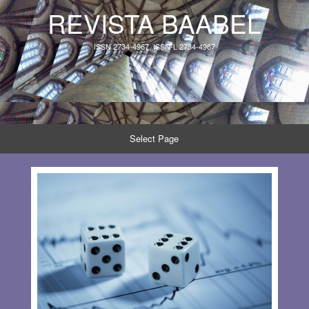
REVISTA BAABEL
ISSN 2734-4967, ISSN-L 2734-4967
Select Page