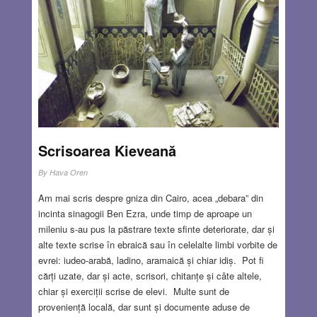
Scrisoarea Kieveană
By
Hava Oren
Am mai scris despre gniza din Cairo, acea „debara” din
incinta sinagogii Ben Ezra, unde timp de aproape un
mileniu s-au pus la păstrare texte sfinte deteriorate, dar și
alte texte scrise în ebraică sau în celelalte limbi vorbite de
evrei: iudeo-arabă, ladino, aramaică și chiar idiș. Pot fi
cărți uzate, dar și acte, scrisori, chitanțe și câte altele,
chiar și exerciții scrise de elevi. Multe sunt de
proveniență locală, dar sunt și documente aduse de