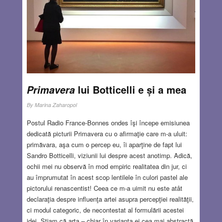
lui Botticelli e și a mea
Primavera
By
Marina Zaharopol
Postul Radio France-Bonnes ondes îşi începe emisiunea
dedicată picturii Primavera cu o afirmaţie care m-a uluit:
primăvara, aşa cum o percep eu, îi aparţine de fapt lui
Sandro Botticelli, viziunii lui despre acest anotimp. Adică,
ochii mei nu observă în mod empiric realitatea din jur, ci
au împrumutat în acest scop lentilele în culori pastel ale
pictorului renascentist! Ceea ce m-a uimit nu este atât
declaraţia despre influenţa artei asupra percepţiei realităţii,
ci modul categoric, de necontestat al formulării acestei
idei. Ştiam că arta – chiar în varianta ei cea mai abstractă