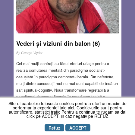
Vederi și viziuni din balon (6)
By
George Vigdor
Cei mai mulți confrați au făcut eforturi uriașe pentru a
realiza comutarea mentală din paradigma socialist-
ceaușistă în paradigma democrat-liberală. Din nefericire,
mulți dintre cunoscuții mei nu mai sunt capabili de încă un
salt spiritual-cognitiv. Noua transformare regretabilă a
paradigmei democrat-liberale în paradigma toxică a
Site-ul baabel.ro foloseste cookies pentru a oferi un maxim de
globalismului autocratic nu mai este sesizată și percepută
performanta experientei tale aici. Cookie-urile sunt pentru
de mulți dintre amicii mei. Ei au rămas apărători dogmatici
autentificare, statistici trafic Pentru a continua te rugam sa dai
click pe ACCEPT, in caz negativ pe REFUZ
și retrograzi ai unui sistem depășit de realitate. Ar fi bine
să ne întoarcem la democrația liberală autentică din anii
Refuz
ACCEPT
60-90, fără pervertiri ideologice, economice și sociale,
Copyright © REVISTA BAABEL