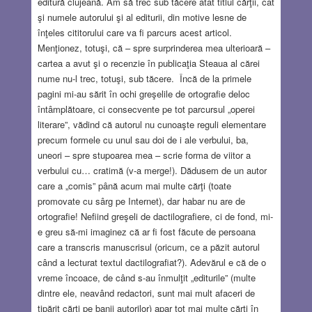
editură clujeană. Am să trec sub tăcere atât titlul cărţii, cât
şi numele autorului şi al editurii, din motive lesne de
înţeles cititorului care va fi parcurs acest articol.
Menţionez, totuşi, că – spre surprinderea mea ulterioară –
cartea a avut şi o recenzie în publicaţia Steaua al cărei
nume nu-l trec, totuşi, sub tăcere. Încă de la primele
pagini mi-au sărit în ochi greşelile de ortografie deloc
întâmplătoare, ci consecvente pe tot parcursul „operei
literare”, vădind că autorul nu cunoaşte reguli elementare
precum formele cu unul sau doi de i ale verbului, ba,
uneori – spre stupoarea mea – scrie forma de viitor a
verbului cu… cratimă (v-a merge!). Dădusem de un autor
care a „comis” până acum mai multe cărţi (toate
promovate cu sârg pe Internet), dar habar nu are de
ortografie! Nefiind greşeli de dactilografiere, ci de fond, mi-
e greu să-mi imaginez că ar fi fost făcute de persoana
care a transcris manuscrisul (oricum, ce a păzit autorul
când a lecturat textul dactilografiat?). Adevărul e că de o
vreme încoace, de când s-au înmulţit „editurile” (multe
dintre ele, neavând redactori, sunt mai mult afaceri de
tipărit cărţi pe banii autorilor) apar tot mai multe cărţi în