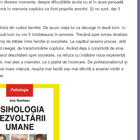
c în diverse momente, despre dificultățile avute cu el în acea perioadă.
mă în memoria copilului ca fiind propriile amintiri. Și nu sunt, dar îl
ului din cuibul familiei. De acum viața lui va decurge în două lumi: în
e două lumi nu vor fi întotdeauna în armonie. Trecând spre lumea dinafara
âmp de bătaie între familie și societate. La capătul acestui proces, atât
od neegal, de transformările copilului. Având deja o conștiință de sine,
cesul deschiderii spre societate, va refuza cu îndârjire noua experiență.
or, mai ales a mamelor, ca o piatră de încercare. De profesionalismul și
mai mare măsură, reușita mai facilă sau mai dificilă a acestei intrări a
ei.