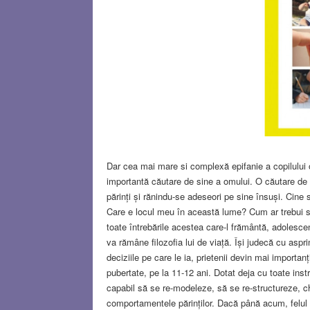
Dar cea mai mare si complexă epifanie a copilului
importantă căutare de sine a omului. O căutare de m
părinți și rănindu-se adeseori pe sine însuși. Cin
Care e locul meu în această lume? Cum ar trebui 
toate întrebările acestea care-l frământă, adolesc
va rămâne filozofia lui de viață. Își judecă cu asprim
deciziile pe care le ia, prietenii devin mai importanț
pubertate, pe la 11-12 ani. Dotat deja cu toate inst
capabil să se re-modeleze, să se re-structureze, c
comportamentele părinților. Dacă până acum, felul