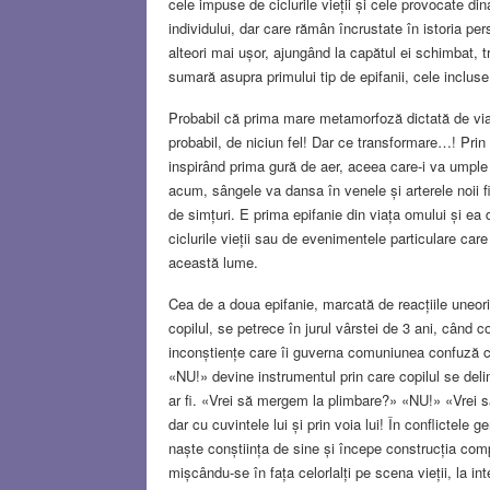
cele impuse de ciclurile vieții și cele provocate d
individului, dar care rămân încrustate în istoria pe
alteori mai ușor, ajungând la capătul ei schimbat,
sumară asupra primului tip de epifanii, cele inclus
Probabil că prima mare metamorfoză dictată de via
probabil, de niciun fel! Dar ce transformare…! Prin ți
inspirând prima gură de aer, aceea care-i va umple 
acum, sângele va dansa în venele și arterele noii fi
de simțuri. E prima epifanie din viața omului și ea 
ciclurile vieții sau de evenimentele particulare car
această lume.
Cea de a doua epifanie, marcată de reacțiile uneori 
copilul, se petrece în jurul vârstei de 3 ani, când c
inconștiențe care îi guverna comuniunea confuză cu 
«NU!» devine instrumentul prin care copilul se delimi
ar fi. «Vrei să mergem la plimbare?» «NU!» «Vrei 
dar cu cuvintele lui și prin voia lui! În conflictele
naște conștiința de sine și începe construcția comp
mișcându-se în fața celorlalți pe scena vieții, la in