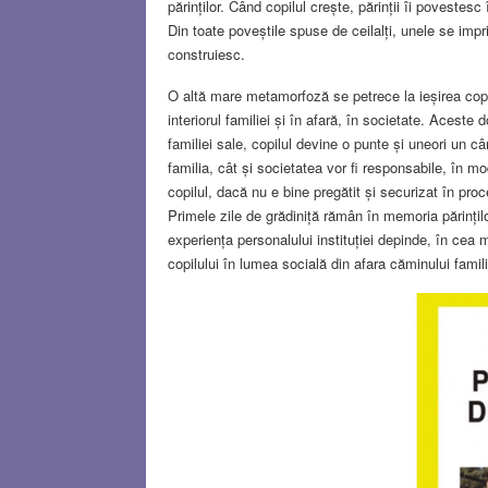
părinților. Când copilul crește, părinții îi povestes
Din toate poveștile spuse de ceilalți, unele se impri
construiesc.
O altă mare metamorfoză se petrece la ieșirea copil
interiorul familiei și în afară, în societate. Acest
familiei sale, copilul devine o punte și uneori un c
familia, cât și societatea vor fi responsabile, în m
copilul, dacă nu e bine pregătit și securizat în pro
Primele zile de grădiniță rămân în memoria părințil
experiența personalului instituției depinde, în cea 
copilului în lumea socială din afara căminului famili