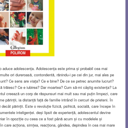
 o aduce adolescența. Adolescența este prima și probabil cea mai
ulte ori dureroasă, contondentă, rănindu-i pe cei din jur, mai ales pe
e sunt? Ce sens are viața? Ce e bine? De ce se petrec anumite lucruri?
să trăiesc? Ce e iubirea? Dar moartea? Cum să-mi câștig existența? La
entul creează un corp de răspunsuri mai mult sau mai puțin limpezi, care
e părinții, ia distanță față de familie intrând în cercuri de prieteni. În
i decât părinții. Este o revoluție fizică, psihică, socială, care începe în
rumentele inteligenței. deși lipsit de experiență, adolescentul devine
hiar în opoziție cu ceea ce a fost până acum și cu modelele și
 în care acționa, simțea, reacționa, gândea, depindea în cea mai mare