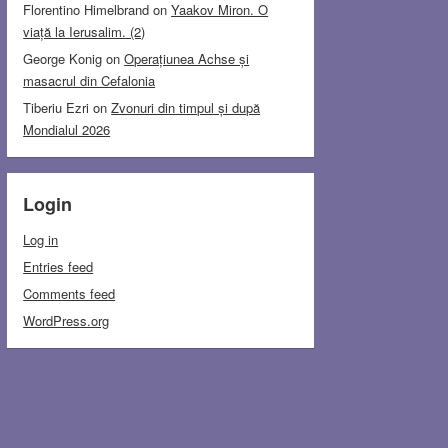
Florentino Himelbrand
on
Yaakov Miron. O
viață la Ierusalim. (2)
George Konig
on
Operațiunea Achse și
masacrul din Cefalonia
Tiberiu Ezri
on
Zvonuri din timpul și după
Mondialul 2026
Login
Log in
Entries feed
Comments feed
WordPress.org