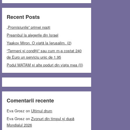
Recent Posts
„Promisiunile” primei nopți
Preambul la alegerile din Israel
Yaakov Miron. O viață la Ierusalim. (2)
“Termeni și condiții” sau cum m-a costat 240
de Euro un serviciu unic de 1.95
Podul MATAM şi alte poduri din viaţa mea (II)
Comentarii recente
Eva Grosz
on
Ultimul drum
Eva Grosz
on
Zvonuri din timpul și după
Mondialul 2026