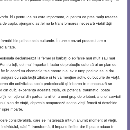
 vorbi. Nu pentru că nu este importantă, ci pentru că prea mulți ratează
 de cuplu, ajungând astfel nu la transformarea necesară viabilității
ormări bio-psiho-socio-culturale. În unele cazuri procesul are o
cialitate.
fesională declanșează la femei și bărbați o epifanie mai mult sau mai
. Pentru toți, cel mai important factor de protecție este să ai un plan de
ă fie în acord cu chemările tale cărora n-ai avut timp prielnic să le dai
sigura cu satisfacții zilnice și te va menține activ, cu bucurie de viață.
gerea din activitatea socio-profesională și intrarea în menopauză se
or din cuib, experiența aceasta triplă, cu potențial traumatic, poate
rijin emoțional din partea familiei, a unui grup de prieteni, a unor servicii
unui plan de viață, depresia acaparează scena vieții femeii și deschide
ar spre moarte.
dere considerabilă, care se instalează într-un anumit moment al vieții,
 individului, căci îl transformă, îi impune limite, dar îi poate aduce în