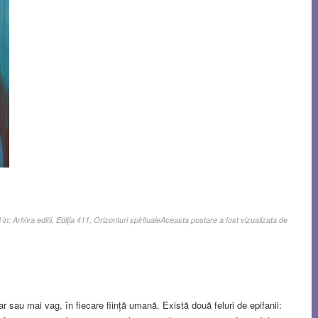
 in:
Arhiva editii
,
Ediţia 411
,
Orizonturi spirituale
Aceasta postare a fost vizualizata de
lar sau mai vag, în fiecare ființă umană. Există două feluri de epifanii: