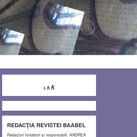
Decrease
Reset
Increase
A
A
A
font
font
font
size.
size.
size.
REDACŢIA REVISTEI BAABEL
Redactori fondatori şi responsabili: ANDREA