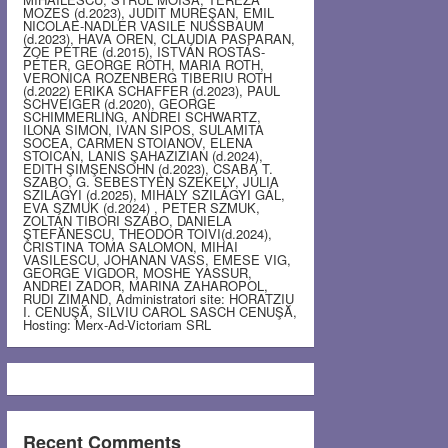
MOZES (d.2023), JUDIT MUREŞAN, EMIL
NICOLAE-NADLER VASILE NUSSBAUM
(d.2023), HAVA OREN, CLAUDIA PASPARAN,
ZOE PETRE (d.2015), ISTVÁN ROSTÁS-
PÉTER, GEORGE ROTH, MARIA ROTH,
VERONICA ROZENBERG TIBERIU ROTH
(d.2022) ERIKA SCHAFFER (d.2023), PAUL
SCHVEIGER (d.2020), GEORGE
SCHIMMERLING, ANDREI SCHWARTZ,
ILONA SIMON, IVAN SIPOS, SULAMITA
SOCEA, CARMEN STOIANOV, ELENA
STOICAN, LANIS ŞAHAZIZIAN (d.2024),
EDITH ŞIMŞENSOHN (d.2023), CSABA T.
SZABO, G. SEBESTYEN SZEKELY, JÚLIA
SZILÁGYI (d.2025), MIHÁLY SZILÁGYI GÁL,
EVA SZMUK (d.2024) , PETER SZMUK,
ZOLTÁN TIBORI SZABO, DANIELA
ŞTEFĂNESCU, THEODOR TOIVI(d.2024),
CRISTINA TOMA SALOMON, MIHAI
VASILESCU, JOHANAN VASS, EMESE VIG,
GEORGE VIGDOR, MOSHE YASSUR,
ANDREI ZADOR, MARINA ZAHAROPOL,
RUDI ZIMAND, Administratori site: HORATZIU
I. CENUŞĂ, SILVIU CAROL SASCH CENUŞĂ,
Hosting: Merx-Ad-Victoriam SRL
Recent Comments