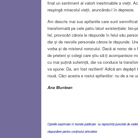
final un sentiment al valorii inestimabile a vieții. A
respingă miracolul vieții, aruncându-l în depresie.
Am descris mai sus epifaniile care sunt semnificati
transformată pe cele patru laturi existențiale: bio-p
fel, provocări cărora le răspunde în felul său persona
dar și de nevoile personale cărora le răspunde. Une
vorba și de misterul norocului. Dacă ai noroc de o
de prieteni și colegi care știu să-ți acompanieze mo
cu mai puțină suferință, dar va conduce la transfor
va spune: Da, am fost rezilient! Adică am depășit 
nouă. Căci acesta e rostul epifaniilor: nu de a ne
Ana Muntean
Opiniile exprimate în textele publicate nu reprezintă punctele de vedere 
răspundere pentru conţinutul articolelor.