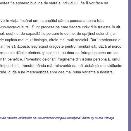
cestea fie sporesc bucuria de viață a individului, fie îl vor face să
ve în viața fiecărui om, la capătul cărora persoana apare total
siho-socio-cultural. Sunt procese pe care fiecare individ le trăiește în alt
l, susținut de capacitățile pe care le deține, de sprijinul celor din jur,
le implică mai mult biologia, altele mai mult socialul. Dar întotdeauna e
 familie sănătoasă, secretând dragoste pentru membrii săi, dacă ai noroc
mentele dificile oferindu-și sprijinul, nu doar că întregul proces are loc
mări benefice. Povestind celorlalți fragmente din istoria personală, omul
timpul dificil, transformându-mă, reinventându-mă, dobândind o strălucire
 ucide, ci de a ne metamorfoza spre cea mai bună variantă a noastră.
ale editorilor, redactorilor sau ale membrilor colegiului redacţional. Autorii îşi asumă întreaga