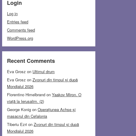
Login
Log in
Entries feed
Comments feed
WordPress.org
Recent Comments
Eva Grosz
on
Ultimul drum
Eva Grosz
on
Zvonuri din timpul și după
Mondialul 2026
Florentino Himelbrand
on
Yaakov Miron. O
viață la Ierusalim. (2)
George Konig
on
Operațiunea Achse și
masacrul din Cefalonia
Tiberiu Ezri
on
Zvonuri din timpul și după
Mondialul 2026