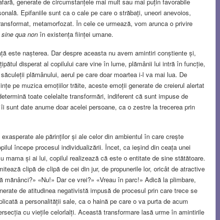
inafară, generate de circumstanțele mai mult sau mai puțin favorabile
rsonală. Epifaniile sunt ca o cale pe care o străbați, uneori anevoios,
 transformat, metamorfozat. În cele ce urmează, vom arunca o privire
e
sine qua non
în existența ființei umane.
ță este nașterea. Dar despre aceasta nu avem amintiri conștiente și,
pătul disperat al copilului care vine în lume, plămânii lui intră în funcție,
săculeții plămânului, aerul pe care doar moartea i-l va mai lua. De
ințe pe muzica emoțiilor trăite, aceste emoții generate de creierul alertat
determină toate celelalte transformări, indiferent că sunt impuse de
e îi sunt date anume doar acelei persoane, ca o zestre la trecerea prin
exasperate ale părinților și ale celor din ambientul în care crește
opilul începe procesul individualizării. Încet, ca ieșind din ceața unei
mama și ai lui, copilul realizează că este o entitate de sine stătătoare.
tează clipă de clipă de cei din jur, de propunerile lor, oricât de atractive
să mănânci?» «Nu!» Dar ce vrei?» «Vreau în parc!» Adică la plimbare,
 generate de atitudinea negativistă impusă de procesul prin care trece se
licată a personalității sale, ca o haină pe care o va purta de acum
tersecția cu viețile celorlalți. Această transformare lasă urme în amintirile