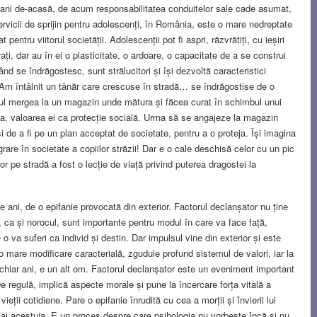
te ani de-acasă, de acum responsabilitatea conduitelor sale cade asumat,
rvicii de sprijin pentru adolescenți, în România, este o mare nedreptate
pentru viitorul societății. Adolescenții pot fi aspri, răzvrătiți, cu ieșiri
ați, dar au în ei o plasticitate, o ardoare, o capacitate de a se construi
d se îndrăgostesc, sunt strălucitori și își dezvoltă caracteristici
a. Am întâlnit un tânăr care crescuse în stradă… se îndrăgostise de o
nărul mergea la un magazin unde mătura și făcea curat în schimbul unui
a, valoarea ei ca protecție socială. Urma să se angajeze la magazin
și de a fi pe un plan acceptat de societate, pentru a o proteja. Își imagina
grare în societate a copiilor străzii! Dar e o cale deschisă celor cu un pic
r pe stradă a fost o lecție de viață privind puterea dragostei la
de ani, de o epifanie provocată din exterior. Factorul declanșator nu ține
a, ca și norocul, sunt importante pentru modul în care va face față,
 va suferi ca individ și destin. Dar impulsul vine din exterior și este
o mare modificare caracterială, zguduie profund sistemul de valori, iar la
 chiar ani, e un alt om. Factorul declanșator este un eveniment important
 De regulă, implică aspecte morale și pune la încercare forța vitală a
vieții cotidiene. Pare o epifanie înrudită cu cea a morții și învierii lui
i ai acestuia. E un proces despre care psihologia nu vorbește încă și nu