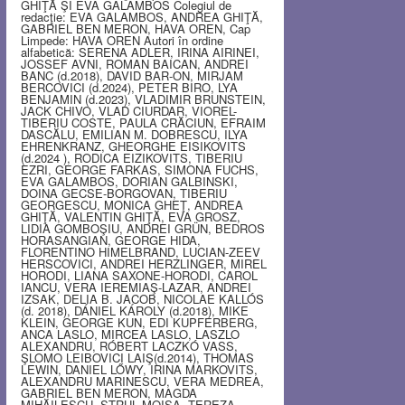
GHIŢĂ ŞI EVA GALAMBOS Colegiul de
redacţie: EVA GALAMBOS, ANDREA GHIŢĂ,
GABRIEL BEN MERON, HAVA OREN, Cap
Limpede: HAVA OREN Autori în ordine
alfabetică: SERENA ADLER, IRINA AIRINEI,
JOSSEF AVNI, ROMAN BAICAN, ANDREI
BANC (d.2018), DAVID BAR-ON, MIRJAM
BERCOVICI (d.2024), PETER BIRO, LYA
BENJAMIN (d.2023), VLADIMIR BRUNSTEIN,
JACK CHIVO, VLAD CIURDAR, VIOREL-
TIBERIU COSTE, PAULA CRĂCIUN, EFRAIM
DASCĂLU, EMILIAN M. DOBRESCU, ILYA
EHRENKRANZ, GHEORGHE EISIKOVITS
(d.2024 ), RODICA EIZIKOVITS, TIBERIU
EZRI, GEORGE FARKAS, SIMONA FUCHS,
EVA GALAMBOS, DORIAN GALBINSKI,
DOINA GECSE-BORGOVAN, TIBERIU
GEORGESCU, MONICA GHEŢ, ANDREA
GHIŢĂ, VALENTIN GHIŢĂ, EVA GROSZ,
LIDIA GOMBOŞIU, ANDREI GRÜN, BEDROS
HORASANGIAN, GEORGE HIDA,
FLORENTINO HIMELBRAND, LUCIAN-ZEEV
HERSCOVICI, ANDREI HERZLINGER, MIREL
HORODI, LIANA SAXONE-HORODI, CAROL
IANCU, VERA IEREMIAŞ-LAZAR, ANDREI
IZSAK, DELIA B. JACOB, NICOLAE KALLÓS
(d. 2018), DÁNIEL KÁROLY (d.2018), MIKE
KLEIN, GEORGE KUN, EDI KUPFERBERG,
ANCA LASLO, MIRCEA LASLO, LASZLO
ALEXANDRU, RÓBERT LACZKÓ VASS,
ŞLOMO LEIBOVICI LAIŞ(d.2014), THOMAS
LEWIN, DANIEL LŐWY, IRINA MARKOVITS,
ALEXANDRU MARINESCU, VERA MEDREA,
GABRIEL BEN MERON, MAGDA
MIHĂILESCU, STRUL MOISA, TEREZA