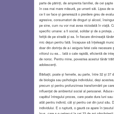
parte de părinți, de amprenta familiei, de cei șap
în cea mai mare măsură, pe umerii săi. Lipsa de se
ce li se face și generează o pierdere greu de evaluat 
agresive, consumatori de droguri și alcool, însingur
pe sine, cum nu vor mai avea niciodată în viață. Cân
specific umane: a fi social, solidar și de a protej
fetiță de pe stradă și ea. În fiecare dimineață tâ
mic dejun pentru fată. Începuse să înțeleagă munc
doar din dorința de a-i asigura fetei cele necesare 
viitorul cu ea… Iată o cale rapidă, eficientă de inte
de noroc. Pentru mine, povestea acestui tânăr trăito
adolescenți.
Bărbații, poate și femeile, au parte, între 32 și 37 
de biologia sau psihologia individului, deși aceste
precum și pentru profunzimea transformării pe care o
influențat de ambientul social al persoanei. Aduce 
capătul întregului proces, care poate dura luni sau
atât pentru individ, cât și pentru cei din jurul său.
individului. E o ruptură, o gaură ce apare în țesutul 
Isus, care s-a petrecut la cei 33 de ani pământeșt