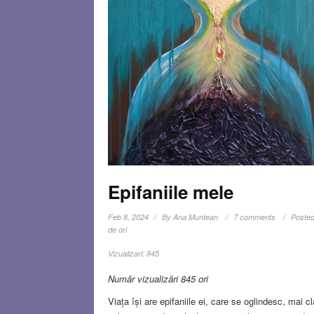
Epifaniile mele
Feb 8, 2024
By
Ana Muntean
7 comments
Posted
de ori
Vizualizari:
845
Număr vizualizări 845 ori
Viața își are epifaniile ei, care se oglindesc, mai c