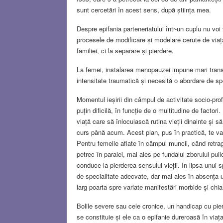
sunt cercetări în acest sens, după știința mea.
Despre epifania parteneriatului într-un cuplu nu voi
procesele de modificare și modelare cerute de viața
familiei, ci la separare și pierdere.
La femei, instalarea menopauzei impune mari transf
intensitate traumatică și necesită o abordare de spe
Momentul ieșirii din câmpul de activitate socio-pro
puțin dificilă, în funcție de o multitudine de factori
viață care să înlocuiască rutina vieții dinainte și s
curs până acum. Acest plan, pus în practică, te va a
Pentru femeile aflate în câmpul muncii, când retra
petrec în paralel, mai ales pe fundalul zborului puil
conduce la pierderea sensului vieții. În lipsa unui sp
de specialitate adecvate, dar mai ales în absența 
larg poarta spre variate manifestări morbide și chi
Bolile severe sau cele cronice, un handicap cu pier
se constituie și ele ca o epifanie dureroasă în viața