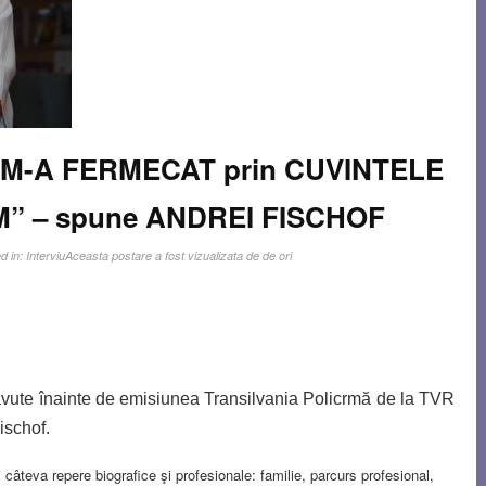
A M-A FERMECAT prin CUVINTELE
M” – spune ANDREI FISCHOF
d in:
Interviu
Aceasta postare a fost vizualizata de de ori
i avute înainte de emisiunea Transilvania Policrmă de la TVR
Fischof.
i câteva repere biografice şi profesionale: familie, parcurs profesional,