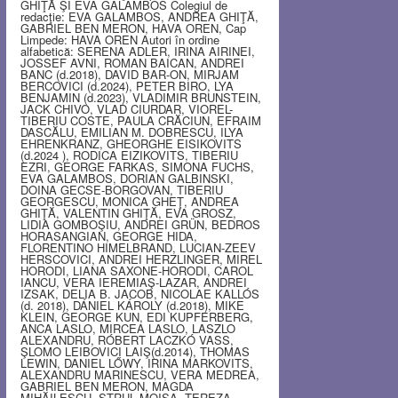
GHIŢĂ ŞI EVA GALAMBOS Colegiul de
redacţie: EVA GALAMBOS, ANDREA GHIŢĂ,
GABRIEL BEN MERON, HAVA OREN, Cap
Limpede: HAVA OREN Autori în ordine
alfabetică: SERENA ADLER, IRINA AIRINEI,
JOSSEF AVNI, ROMAN BAICAN, ANDREI
BANC (d.2018), DAVID BAR-ON, MIRJAM
BERCOVICI (d.2024), PETER BIRO, LYA
BENJAMIN (d.2023), VLADIMIR BRUNSTEIN,
JACK CHIVO, VLAD CIURDAR, VIOREL-
TIBERIU COSTE, PAULA CRĂCIUN, EFRAIM
DASCĂLU, EMILIAN M. DOBRESCU, ILYA
EHRENKRANZ, GHEORGHE EISIKOVITS
(d.2024 ), RODICA EIZIKOVITS, TIBERIU
EZRI, GEORGE FARKAS, SIMONA FUCHS,
EVA GALAMBOS, DORIAN GALBINSKI,
DOINA GECSE-BORGOVAN, TIBERIU
GEORGESCU, MONICA GHEŢ, ANDREA
GHIŢĂ, VALENTIN GHIŢĂ, EVA GROSZ,
LIDIA GOMBOŞIU, ANDREI GRÜN, BEDROS
HORASANGIAN, GEORGE HIDA,
FLORENTINO HIMELBRAND, LUCIAN-ZEEV
HERSCOVICI, ANDREI HERZLINGER, MIREL
HORODI, LIANA SAXONE-HORODI, CAROL
IANCU, VERA IEREMIAŞ-LAZAR, ANDREI
IZSAK, DELIA B. JACOB, NICOLAE KALLÓS
(d. 2018), DÁNIEL KÁROLY (d.2018), MIKE
KLEIN, GEORGE KUN, EDI KUPFERBERG,
ANCA LASLO, MIRCEA LASLO, LASZLO
ALEXANDRU, RÓBERT LACZKÓ VASS,
ŞLOMO LEIBOVICI LAIŞ(d.2014), THOMAS
LEWIN, DANIEL LŐWY, IRINA MARKOVITS,
ALEXANDRU MARINESCU, VERA MEDREA,
GABRIEL BEN MERON, MAGDA
MIHĂILESCU, STRUL MOISA, TEREZA