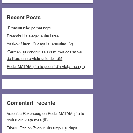
Recent Posts
„Promisiunile” primei nopți
Preambul la alegerile din Israel
Yaakov Miron. O viață la Ierusalim. (2)
“Termeni și condiții” sau cum m-a costat 240
de Euro un serviciu unic de 1.95
Podul MATAM şi alte poduri din viaţa mea (II)
Comentarii recente
Veronica Rozenberg
on
Podul MATAM şi alte
poduri din viaţa mea (II)
Tiberiu Ezri
on
Zvonuri din timpul și după