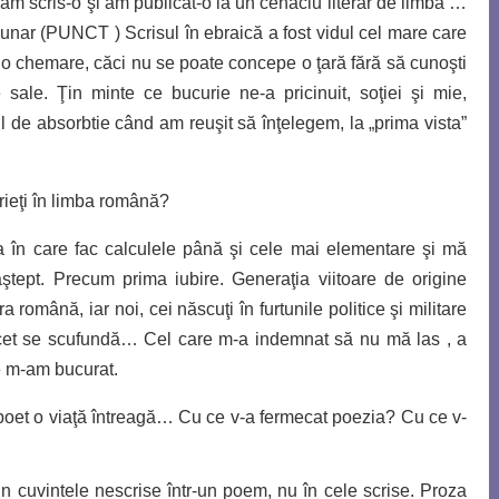
 am scris-o
şi am publicat-o la un cenaclu literar de limbă …
 lunar (PUNCT )
Scrisul în ebraică a fost vidul cel mare care
i o chemare, căci nu se poate concepe o ţară fără să cunoşti
ile sale. Ţin minte ce bucurie ne-a pricinuit, soţiei şi mie,
l de absorbtie când am reuşit să înţelegem, la „prima vista”
rieţi în limba română?
în care fac calculele până şi cele mai elementare şi mă
tept. Precum prima iubire. Generaţia viitoare de origine
 română, iar noi, cei născuţi în furtunile politice şi militare
încet se scufundă… Cel care m-a indemnat să nu mă las , a
ie m-am bucurat.
oet o viaţă întreagă… Cu ce v-a fermecat poezia? Cu ce v-
n cuvintele nescrise într-un poem, nu în cele scrise. Proza