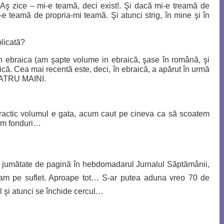
? Aş zice – mi-e teamă, deci exist!. Şi dacă mi-e treamă de
 teamă de propria-mi teamă. Şi atunci strig, în mine şi în
licată?
n ebraica (am şapte volume in ebraică, şase în română, şi
că. Cea mai recentă este, deci, în ebraică, a apărut în urmă
 PATRU MAINI.
actic volumul e gata, acum caut pe cineva ca să scoatem
am fonduri…
 jumătate de pagină în hebdomadarul Jurnalul Săptămânii,
 ce am pe suflet. Aproape tot… S-ar putea aduna vreo 70 de
l şi atunci se închide cercul…