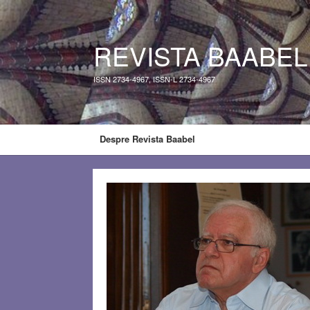
REVISTA BAABEL
ISSN 2734-4967, ISSN-L 2734-4967
Despre Revista Baabel