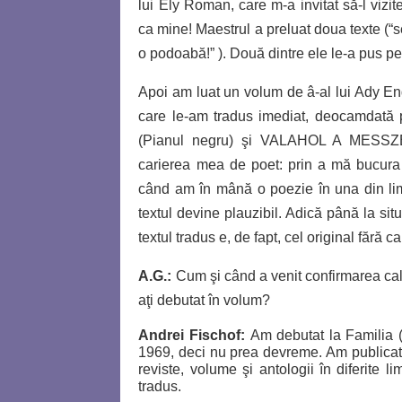
lui Ely Roman, care m-a invitat să-l vizit
ca mine! Maestrul a preluat doua texte (“s
o podoabă!” ). Două dintre ele le-a pus p
Apoi am luat un volum de â-al lui Ady En
care le-am tradus imediat, deocamdată 
(Pianul negru) şi VALAHOL A MESSZE
carierea mea de poet: prin a mă bucura 
când am în mână o poezie în una din limb
textul devine plauzibil.
Adică până la situ
textul tradus e, de fapt, cel original fără c
A.G.:
Cum şi când a venit confirmarea cali
aţi debutat în volum?
Andrei Fischof:
Am debutat la Familia (e
1969, deci nu prea devreme. Am publicat 
reviste, volume şi antologii în diferite li
tradus.