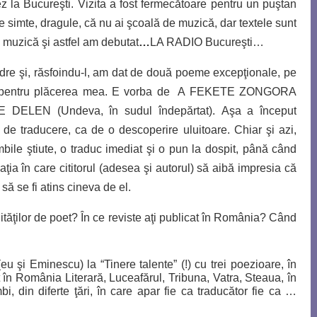
ez la Bucureşti. Vizita a fost fermecătoare pentru un puştan
e simte, dragule, că nu ai şcoală de muzică, dar textele sunt
e muzică şi astfel am debutat
…
LA RADIO Bucureşti
…
dre şi, răsfoindu-l, am dat de două poeme excepţionale, pe
pentru plăcerea mea.
E vorba de A FEKETE ZONGORA
 DELEN (Undeva, în sudul îndepărtat).
Aşa a început
de traducere, ca de o descoperire uluitoare. Chiar şi azi,
ile ştiute, o traduc imediat şi o pun la dospit, până când
aţia în care cititorul (adesea şi autorul) să aibă impresia că
a să se fi atins cineva de el.
tăţilor de poet? În ce reviste aţi publicat în România? Când
u şi Eminescu) la “Tinere talente” (!) cu trei poezioare, în
în România Literară, Luceafărul, Tribuna, Vatra, Steaua, în
mbi, din diferte ţări, în care apar fie ca traducător fie ca …