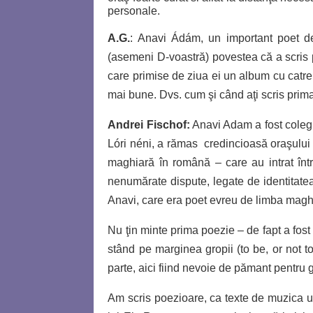
personale.
A.G.
: Anavi Ádám, un important poet de
(asemeni D-voastră) povestea că a scris p
care primise de ziua ei un album cu catren
mai bune. Dvs. cum şi când aţi scris prim
Andrei Fischof:
Anavi Adam a fost coleg
Lóri néni, a rămas
credincioasă oraşului
maghiară în română – care au intrat înt
nenumărate dispute, legate de identitatea
Anavi, care era poet evreu de limba mag
Nu ţin minte prima poezie – de fapt a fos
stând pe marginea gropii (to be, or not to
parte, aici fiind nevoie de pămant pentru g
Am scris poezioare, ca texte de muzica uşo