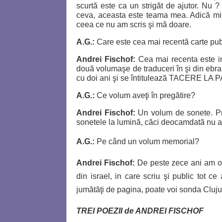
scurtă este ca un strigăt de ajutor. Nu 
ceva, aceasta este teama mea. Adică mi-e
ceea ce nu am scris şi mă doare.
A.G.:
Care este cea mai recentă carte pub
Andrei Fischof
:
Cea mai recenta este i
două volumaşe de traduceri în şi din ebrai
cu doi ani şi se întitulează TACERE LA
A.G.:
Ce volum aveţi în pregătire?
Andrei Fischof
:
Un volum de sonete. Pr
sonetele la lumină, căci deocamdată nu 
A.G.:
Pe când un volum memorial?
Andrei Fischof:
De peste zece ani am o
din israel, in care scriu şi public tot
jumătăţi de pagina, poate voi sonda Cluju
T
REI POEZII de ANDREI FISCHOF