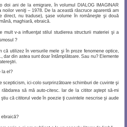
eo
doi ani de la emigrare, în volumul DIALOG IMAGINAR
 noilor veniţi – 1978.
De la această răscruce aparentă am
se direct, nu traduse), şase volume în româneşte şi două
omână, maghiară, ebraică.
mult v-a influenţat stilul studierea structurii materiei şi a
osmosul ?
ţin că utilizez în versurile mele şi în proze fenomene optice,
c., dar din astea sunt doar întâmplătoare. Sau nu? Elemente
tereştri.
e la el?
are scepticism, ici-colo surprinzătoare schimburi de cuvinte şi
 răbdarea să mă auto-citesc. Iar de la cititor aştept să-mi
ştiu că cititorul vede în poezie ţi cuvintele nescrise şi aude
a ebraică?