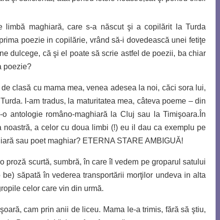
 limbă maghiară, care s-a născut şi a copilărit la Turda
rima poezie in copilărie, vrând să-i dovedească unei fetiţe
e dulcege, că şi el poate să scrie astfel de poezii, ba chiar
a poezie?
 de clasă cu mama mea, venea adesea la noi, căci sora lui,
 Turda. I-am tradus, la maturitatea mea, câteva poeme – din
r-o antologie româno-maghiară la Cluj sau la Timişoara.În
 noastră, a celor cu doua limbi (!) eu il dau ca exemplu pe
hiară sau poet maghiar?
ETERNA STARE AMBIGUĂ!
t o proză scurtă, sumbră,
în care îl vedem pe groparul satului
 be) săpată în vederea transportării morţilor undeva in alta
ropile celor care vin din urmă.
ară, cam prin anii de liceu. Mama le-a trimis, fără să ştiu,