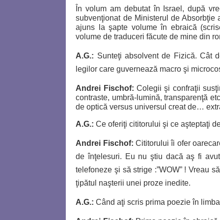
În volum am debutat în Israel, după vr
subvenţionat de Ministerul de Absorbţie a
ajuns la şapte volume în ebraică (scri
volume de traduceri făcute de mine din r
A.G.:
Sunteţi absolvent de Fizică. Cât de 
legilor care guvernează macro şi microc
Andrei Fischof:
Colegii şi confraţii sus
contraste, umbră-lumină, transparenţă et
de optică versus universul creat de… extra
A.G.:
Ce oferiţi cititorului şi ce aşteptaţi d
Andrei Fischof
:
Cititorului îi ofer oarec
de înţelesuri. Eu nu ştiu dacă aş fi avut
telefoneze şi să strige :”WOW” ! Vreau să 
ţipătul naşterii unei proze inedite.
A.G.:
Când aţi scris prima poezie în limb