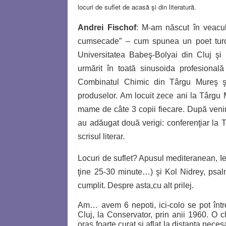
locuri de suflet de acasă
ş
i din literatură.
Andrei Fischof
: M-am născut în veacul
cumsecade” – cum spunea un poet turde
Universitatea Babeş-Bolyai din Cluj ş
urmărit în toată sinusoida profesional
Combinatul Chimic din Târgu Mureş şi p
produselor. Am locuit zece ani la Târgu M
mame de câte 3 copii fiecare.
După
veni
au adăugat două verigi: conferenţiar la T
scrisul literar.
Locuri de suflet? Apusul mediteranean,
I
ţine 25-30 minute…
)
şi Kol Nidrey, psal
cumplit. Despre asta,cu alt prilej.
Am… avem 6 nepoti, ici-colo se pot între
Cluj, la Conservator, prin anii 1960. O c
oraş foarte curat si aflat la distanţa necesa