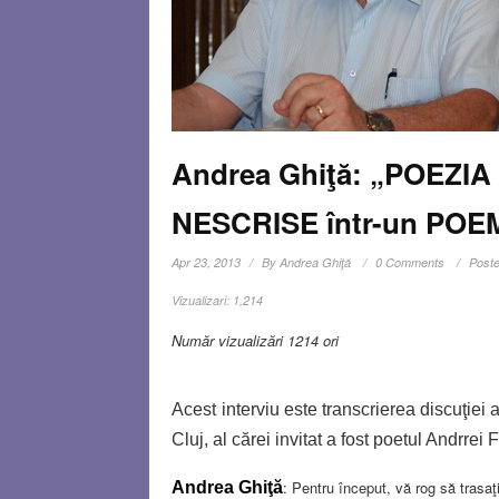
Andrea Ghiţă: „POEZI
NESCRISE într-un POE
Apr 23, 2013
By
Andrea Ghiţă
0 Comments
Poste
Vizualizari:
1,214
Număr vizualizări 1214 ori
Acest interviu este transcrierea discuţie
Cluj, al cărei invitat a fost poetul Andrrei 
: Pentru început, vă rog să trasaţ
Andrea Ghiţă