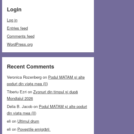
Login
Log in
Entries feed
Comments feed
WordPress.org
Recent Comments
Veronica Rozenberg
on
Podul MATAM şi alte
poduri din viaţa mea (II)
Tiberiu Ezri
on
Zvonuri din timpul și după
Mondialul 2026
Delia B. Jacob
on
Podul MATAM şi alte poduri
din viaţa mea (II)
eli
on
Ultimul drum
eli
on
Poveștile emigrării