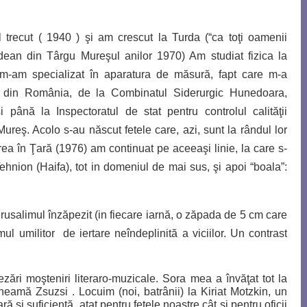
 trecut ( 1940 ) şi am crescut la Turda (“ca toţi oamenii
an din Târgu Mureşul anilor 1970) Am studiat fizica la
i m-am
specializat în aparatura de măsură, fapt care m-a
ă din România, de la
Combinatul Siderurgic Hunedoara,
ână la Inspectoratul de stat pentru controlul calităţii
ureş. Acolo s-au născut fetele care, azi, sunt la rândul lor
rea în Ţară (1976) am continuat pe aceeaşi linie, la care s-
ehnion (Haifa), tot in domeniul de mai sus, şi apoi “boala”:
erusalimul înzăpezit
(
in fiecare iarnă, o zăpada de 5 cm care
mul umilitor de iertare neîndeplinită a viciilor. Un contrast
zări moşteniri literaro-muzicale. Sora mea a învăţat tot la
heamă Zsuzsi . Locuim (noi, batrânii) la Kiriat Motzkin, un
ră şi suficientă, atat pentru fetele noastre,cât şi pentru oficii