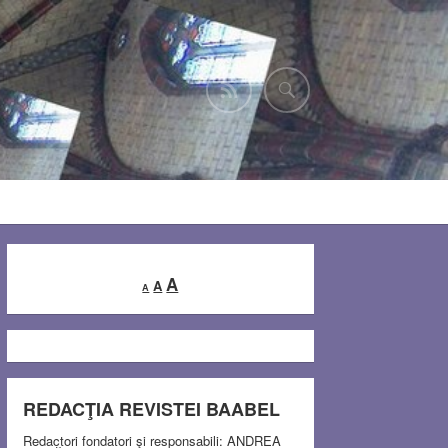
Decrease
Reset
Increase
A
A
A
font
font
font
size.
size.
size.
REDACŢIA REVISTEI BAABEL
Redactori fondatori şi responsabili: ANDREA