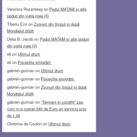
Veronica Rozenberg
on
Podul MATAM şi alte
poduri din viaţa mea (II)
Tiberiu Ezri
on
Zvonuri din timpul și după
Mondialul 2026
Delia B. Jacob
on
Podul MATAM şi alte poduri
din viaţa mea (II)
eli
on
Ultimul drum
eli
on
Poveștile emigrării
gabriel+gurman
on
Ultimul drum
gabriel+gurman
on
Poveștile emigrării
gabriel+gurman
on
Zvonuri din timpul și după
Mondialul 2026
gabriel+gurman
on
“Termeni și condiții” sau
cum m-a costat 240 de Euro un serviciu unic
de 1.95
Christine de Coulon
on
Ultimul drum