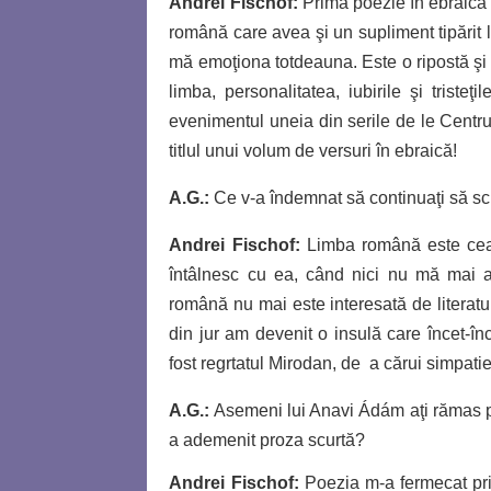
Andrei Fischof:
Prima poezie în ebraică
română care avea şi un supliment tipărit
mă emoţiona totdeauna.
Este o ripostă ş
limba, personalitatea, iubirile şi tristeţ
evenimentul uneia din serile de le Centru
titlul unui volum de versuri în ebraică!
A.G.:
Ce v-a îndemnat să continuaţi să sc
Andrei Fischof:
Limba română este cea 
întâlnesc cu ea, când nici nu mă mai aş
română nu mai este interesată de literatura
din jur am devenit o insulă care încet-
fost regrtatul Mirodan, de a cărui simpat
A.G.:
Asemeni lui Anavi Ádám aţi rămas p
a ademenit proza scurtă?
Andrei Fischof:
Poezia m-a fermecat pri