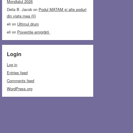
Mondialul 2026
Delia B. Jacob
on
Podul MATAM şi alte poduri
din viaţa mea (II)
eli
on
Ultimul drum
eli
on
Poveștile emigrării
Login
Log in
Entries feed
Comments feed
WordPress.org