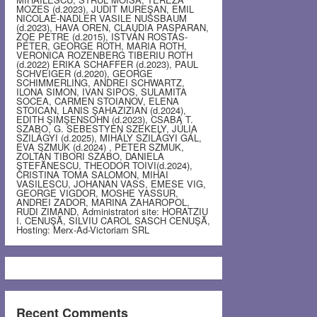
MOZES (d.2023), JUDIT MUREŞAN, EMIL
NICOLAE-NADLER VASILE NUSSBAUM
(d.2023), HAVA OREN, CLAUDIA PASPARAN,
ZOE PETRE (d.2015), ISTVÁN ROSTÁS-
PÉTER, GEORGE ROTH, MARIA ROTH,
VERONICA ROZENBERG TIBERIU ROTH
(d.2022) ERIKA SCHAFFER (d.2023), PAUL
SCHVEIGER (d.2020), GEORGE
SCHIMMERLING, ANDREI SCHWARTZ,
ILONA SIMON, IVAN SIPOS, SULAMITA
SOCEA, CARMEN STOIANOV, ELENA
STOICAN, LANIS ŞAHAZIZIAN (d.2024),
EDITH ŞIMŞENSOHN (d.2023), CSABA T.
SZABO, G. SEBESTYEN SZEKELY, JÚLIA
SZILÁGYI (d.2025), MIHÁLY SZILÁGYI GÁL,
EVA SZMUK (d.2024) , PETER SZMUK,
ZOLTÁN TIBORI SZABO, DANIELA
ŞTEFĂNESCU, THEODOR TOIVI(d.2024),
CRISTINA TOMA SALOMON, MIHAI
VASILESCU, JOHANAN VASS, EMESE VIG,
GEORGE VIGDOR, MOSHE YASSUR,
ANDREI ZADOR, MARINA ZAHAROPOL,
RUDI ZIMAND, Administratori site: HORATZIU
I. CENUŞĂ, SILVIU CAROL SASCH CENUŞĂ,
Hosting: Merx-Ad-Victoriam SRL
Recent Comments