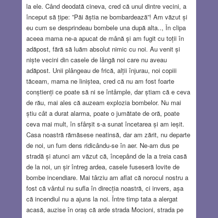
la ele. Când deodată cineva, cred că unul dintre vecini, a
început să țipe: ”Păi ăștia ne bombardează”! Am văzut și
eu cum se desprindeau bombele una după alta.., În clipa
aceea mama ne-a apucat de mână și am fugit cu toții în
adăpost, fără să luăm absolut nimic cu noi. Au venit și
niște vecini din casele de lângă noi care nu aveau
adăpost. Unii plângeau de frică, alții înjurau, noi copiii
tăceam, mama ne liniștea, cred că nu am fost foarte
conștienți ce poate să ni se întâmple, dar știam că e ceva
de rău, mai ales că auzeam explozia bombelor. Nu mai
știu cât a durat alarma, poate o jumătate de oră, poate
ceva mai mult, în sfârșit s-a sunat încetarea și am ieșit.
Casa noastră rămăsese neatinsă, dar am zărit, nu departe
de noi, un fum dens ridicându-se în aer. Ne-am dus pe
stradă și atunci am văzut că, începând de la a treia casă
de la noi, un șir întreg ardea, casele fuseseră lovite de
bombe incendiare. Mai târziu am aflat că norocul nostru a
fost că vântul nu sufla în direcția noastră, ci invers, așa
că incendiul nu a ajuns la noi. Între timp tata a alergat
acasă, auzise în oraș că arde strada Mocioni, strada pe