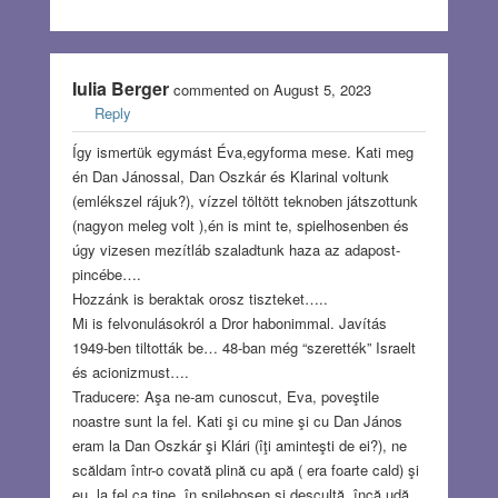
Iulia Berger
commented on August 5, 2023
Reply
Így ismertük egymást Éva,egyforma mese. Kati meg
én Dan Jánossal, Dan Oszkár és Klarinal voltunk
(emlékszel rájuk?), vízzel töltött teknoben játszottunk
(nagyon meleg volt ),én is mint te, spielhosenben és
úgy vizesen mezítláb szaladtunk haza az adapost-
pincébe….
Hozzánk is beraktak orosz tiszteket…..
Mi is felvonulásokról a Dror habonimmal. Javítás
1949-ben tiltották be… 48-ban még “szerették” Israelt
és acionizmust….
Traducere: Aşa ne-am cunoscut, Eva, poveştile
noastre sunt la fel. Kati şi cu mine şi cu Dan János
eram la Dan Oszkár şi Klári (îţi aminteşti de ei?), ne
scăldam într-o covată plină cu apă ( era foarte cald) şi
eu, la fel ca tine, în spilehosen şi desculţă, încă udă,