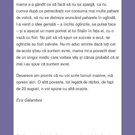
mama s-a gândit ce să facă să nu se spargă, ca nu
cumva după ce petrecăreții vor consuma mai multe pahare
de votcă, să nu se distreze aruncând paharele în oglindă.
I-a venit o idee genială – a închis oglinzile, se putea face
– și a așezat un mare portret al lui Stalin în fața ei, cu o
vază cu flori. Nu pot să vă spun ce succes a avut, iar
oglinzile au fost salvate. Nu-mi aduc aminte dacă toți cei
de-acolo știau că suntem evrei, mama mi-a povestit doar
de un singur medic care vorbea idiș și căruia probabil că ai
mei i-au spus că suntem evrei.
Deoarece am promis că nu voi scrie tomuri masive, mă
opresc aici. O altă poveste, tot legată de război, de fapt
de 23 august, o voi spune cu altă ocazie.
Eva Galambos