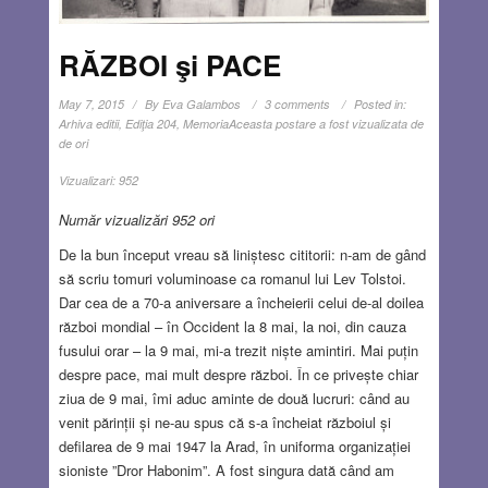
RĂZBOI şi PACE
May 7, 2015
By
Eva Galambos
3 comments
Posted in:
Arhiva editii
,
Ediţia 204
,
Memoria
Aceasta postare a fost vizualizata de
de ori
Vizualizari:
952
Număr vizualizări 952 ori
De la bun început vreau să liniștesc cititorii: n-am de gând
să scriu tomuri voluminoase ca romanul lui Lev Tolstoi.
Dar cea de a 70-a aniversare a încheierii celui de-al doilea
război mondial – în Occident la 8 mai, la noi, din cauza
fusului orar – la 9 mai, mi-a trezit niște amintiri. Mai puțin
despre pace, mai mult despre război. În ce privește chiar
ziua de 9 mai, îmi aduc aminte de două lucruri: când au
venit părinții și ne-au spus că s-a încheiat războiul și
defilarea de 9 mai 1947 la Arad, în uniforma organizației
sioniste ”Dror Habonim”.
A fost singura dată când am