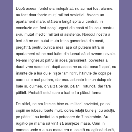
După aceea frontul s-a îndepărtat, nu au mai fost alarme,
au fost doar foarte mulți militari sovietici. Aveam un
apartament mare, stăteam lângă spitalul central, în
concluzie am fost scoși urgent din casă și în locul nostru
s-au mutat medici militari și asistente. Norocul nostru a
fost că ne-am putut muta într-o garsonieră din casă,
pregătită pentru bunica mea, așa că puteam intra în
apartament să ne mai luăm din lucruri când aveam nevoie.
Ne-am înghesuit patru în acea garsonieră, povestea a
durat vreo șase luni, după aceea ne-au dat casa înapoi, nu
înainte de a lua cu ei niște ”amintiri”, hăinuțe de copii pe
care nu le mai purtam, dar erau adunate într-un dulap din
baie și, culmea, o valiză pentru pălării, rotundă, dar fără
pălării. Probabil celui care a luat-o i-a plăcut forma.
De altfel, ne-am înțeles bine cu militarii sovietici, pe noi
copiii ne iubeau foarte mult, dorea relații bune și cu adulții,
pe părinți i-au invitat la o petrecere de 7 noiembrie. Au
rugat-o pe mama să vină să aranjeze masa. Cum în
camera unde s-a pus masa era o toaletă cu oglindă dublă,