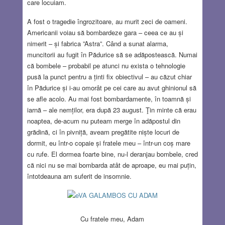
care locuiam.
A fost o tragedie îngrozitoare, au murit zeci de oameni.
Americanii voiau să bombardeze gara – ceea ce au și
nimerit – și fabrica ”Astra”. Când a sunat alarma,
muncitorii au fugit în Pădurice să se adăpostească. Numai
că bombele – probabil pe atunci nu exista o tehnologie
pusă la punct pentru a ținti fix obiectivul – au căzut chiar
în Pădurice și i-au omorât pe cei care au avut ghinionul să
se afle acolo. Au mai fost bombardamente, în toamnă și
iarnă – ale nemților, era după 23 august. Ţin minte că erau
noaptea, de-acum nu puteam merge în adăpostul din
grădină, ci în pivniță, aveam pregătite niște locuri de
dormit, eu într-o copaie și fratele meu – într-un coș mare
cu rufe. El dormea foarte bine, nu-l deranjau bombele, cred
că nici nu se mai bombarda atât de aproape, eu mai puțin,
întotdeauna am suferit de insomnie.
Cu fratele meu, Adam