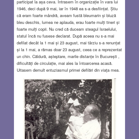
participat la așa ceva. Intrasem în organizație în vara lui
1946, deci după 9 mai, iar în 1948 ea s-a desființat. Știu
că eram foarte mândră, aveam fustă bleumarin și bluză
bleu deschis, lumea ne aplauda, erau foarte mulți tineri și
foarte mulți copii. Nu cred că duceam steagul Israelului,
statul încă nu fusese declarat. După aceea nu s-a mai
defilat decât la 1 mai și 23 august, mai târziu s-a renunțat
și la 1 mai, a rămas doar 23 august, ceea ce a reprezentat
un chin. Căldură, așteptare, marile distanțe în București ,
dificultăți de circulație, mai ales la întoarcerea acasă.
Uitasem demult entuziasmul primei defilări din viața mea.