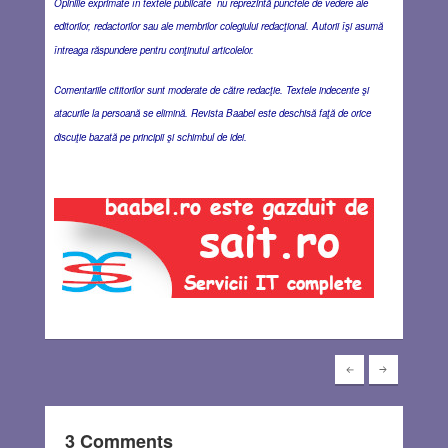
Opiniile exprimate în textele publicate nu reprezintă punctele de vedere ale
editorilor, redactorilor sau ale membrilor colegiului redacţional. Autorii îşi asumă
întreaga răspundere pentru conţinutul articolelor.
Comentariile cititorilor sunt moderate de către redacţie. Textele indecente şi
atacurile la persoană se elimină. Revista Baabel este deschisă faţă de orice
discuţie bazată pe principii şi schimbul de idei.
3 Comments