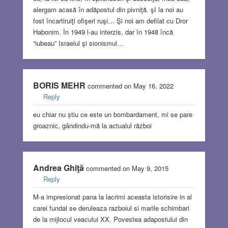
alergam acasă în adăpostul din pivniţă. şI la noi au
fost încartiruiţi ofişeri ruşi… Şi noi am defilat cu Dror
Habonim. În 1949 l-au interzis, dar în 1948 încă
“iubeau” Israelul şi sionismul…
BORIS MEHR
commented on May 16, 2022
Reply
eu chiar nu știu ce este un bombardament, mi se pare
groaznic, gândindu-mă la actualul război
Andrea Ghiţă
commented on May 9, 2015
Reply
M-a impresionat pana la lacrimi aceasta istorisire in al
carei fundal se deruleaza razboiul si marile schimbari
de la mijlocul veacului XX. Povestea adapostului din