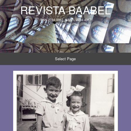
REVISTA BAABEL
ISSN 2734-4967, ISSN-L 2734-4967
Select Page