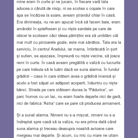
mine eram în curte și ne jucam, în fiecare vară tata
aducea o cărută de nisip, ni se scotea o copaie în care
apa se încălzea la soare, aveam ștrandul chiar în casă.
Era dimineața, nu ne-am apucat încă să facem baie, eram
amândoi în
spielhosen
și cu niște sandale pe care de
obicei le scoteam căci ideea părinților era să umblăm cât
mai mult cu picioarele goale, este mai sănătos. Tata era la
serviciu, în centrul Aradului, iar mama, îmbrăcată în șort
și sutien, se așezase, împreună cu niște vecine, să joace
remi în curte. În casă aveam pregătită o valiză cu lucrurile
pe care trebuia să le luăm dacă se suna alarma. În fundul
grădinii – casa în care stătem avea o grădină imensă și
acolo a fost săpat un adăpost acoperit, înăuntru cu niște
bănci. Strada pe care stăteam ducea la ”Pădurice”, un
parc frumos cu un lac, nu eram foarte departe nici de gară,
nici de fabrica ”Astra” care se pare că producea armament.
Și a sunat alarma. Nimeni nu s-a mișcat, nimeni nu s-a
îndreptat spre casă să ia valiza, nu era prima dată când
suna alarma și treceau deasupra noastră avioane care
mergeau mai departe. Și acum, cu mic cu mare ne uitam