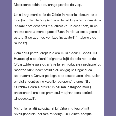
Mediterane,soldate cu uriaşe pierderi de vieţi.
Un alt argument emis de Orbán în recentul discurs este
intenţia miilor de refugiaţi de a folosi Ungaria ca rampă de
lansare spre destinaţii mai atractive.(În acest caz, în ce
anume constă marele pericol?,mă întreb.Iar dacă şomajul
este atât de acut, ce vor face invadatorii în taberele de
muncă?)
Comisarul pentru drepturile omulu idin cadrul Consiliului
Europei şi-a exprimat indignarea faţă de cele rostite de
Orbán.,,Ideile sale cu privire la reintroducerea pedepsei cu
moartea sunt incompatibile cu obligaţiile Ungariei ca
semnatară a Convenţiei legate de respectarea drepturilor
omului şi contravine valorilor europene”,a spus Nils
Muiznieks,care a criticat în cel mai categoric mod şi
chestionarul emis de premierul maghiar,considerându-l
,,inacceptabil”.
Nici chiar aliaţii apropiaţi ai lui Orbán nu i-au primit
revoluţionarele idei fără reticenţe.Unul dintre aceştia,