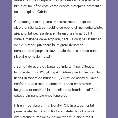
nimic atunci când este vorba despre protejarea cetăţenilor
săi.”,a explicat Orbán.
Cu aceeaşi ocazie,primul-ministru, reputat deja pentru
dispreţul său faţă de tradiţiile europene şi multiculturaliste,
şi-a anunţat decizia de a emite un chestionar tipărit în
câteva milioane de exemplare, care va conţine un număr
de 12 întrebări privitoare la imigrare (fenomen
care,conform propriilor cuvinte ale domniei sale,a atins
nivelul unei reale invazii).
,,Sunteţi de acord cu faptul că imigranţii periclitează
locurile de muncă?”, „Aţi sprijini ideea plasării imigranţilor
ilegali în tabere de muncă?”, „Sunteţi de acord cu ideea
conform căreia măsuri eronate în ceea ce priveşte
imigrarea ar contribui la intensificarea terorismului?”,sunt
câteva din punctele chestionarului.
Într-un mod absolut manipulativ, Orbán a argumentat
proaspetele decizii amintind atentatele de la Paris şi
evenimentele tragice avute loc recent în apele Mării