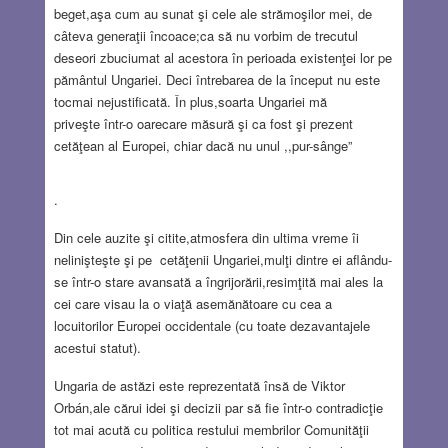
beget,
aşa cum au sunat şi cele ale strămoşilor mei, de
câteva generaţii încoace;ca să nu vorbim de trecutul
deseori zbuciumat al acestora în perioada existenţei lor pe
pământul Ungariei. Deci întrebarea de la început nu este
tocmai nejustificată. În plus,soarta Ungariei mă
priveşte într-o oarecare măsură şi ca fost şi prezent
cetăţean al Europei, chiar dacă nu unul ,,pur-sânge”
.
Din cele auzite şi citite,atmosfera din ultima vreme îi
nelinişteşte şi pe cetăţenii Ungariei,mulţi dintre ei aflându-
se într-o stare avansată a îngrijorării,resimţită mai ales la
cei care visau la o viaţă asemănătoare cu cea a
locuitorilor Europei occidentale (cu toate dezavantajele
acestui statut).
Ungaria de astăzi este reprezentată însă de Viktor
Orbán,ale cărui idei şi decizii par să fie într-o contradicţie
tot mai acută cu politica restului membrilor Comunităţii