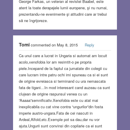
George Farkas, un veteran al revistei Baabel, este
atent la toate derapajele lumii europene, şi nu numai,
prezentandu-ne evenimente şi atitudini care ar trebui
să ne îngrijoreze.
Tomi
commented on May 8, 2015
Reply
Ca unul care a lucrat in Ungaria si automat am locuit
acolo,xenofobia lor am resimtit-o pe propria
piele.Incepand de la faptul ca jumatate din colegii cu
care lucram intre patru ochi imi spuneau ca si ei sunt
de origine evreiasca si terminand cu ura nemascata
fata de tigani…In mod interesant cand auzeau ca sunt
clujean de origine raspunsul venea cu un
“Aaaaa”semnificativ.Xenofobia este cu atat mai
inexplicabila cu cat vine contra “ungurilor”din fosta
imperie austro-ungara.Fata de cei nascuti in
Ardeal,Alfold,etc.Exemple pot sa dau,dar nu vor
ajuta.Ungurii sunt convinsi din copilarie ca ei sunt