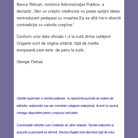
Bence Rétvari, ministrul Administraţiei Publice, a
declarat:,,Nici un creştin credincios nu poate sprijini ideea
reintroducerii pedepsei cu moartea.Ea se află într-o directă
contradicţie cu valorile creştine.”
Conform unor date oficiale,1,4 la sută dintre cetăţenii
Ungariei sunt de origine străină, faţă de media
europeană,care este de patru la sută..
George Farkas
Opiniile exprimate în textele publicate nu reprezintă punctele de vedere ale
editorilor, redactorilor sau ale membrilor colegiului redacţional. Autorii îşi asumă
întreaga răspundere pentru conţinutul articolelor.
Comentariile cititorilor sunt moderate de către redacţie. Textele indecente şi
atacurile la persoană se elimină. Revista Baabel este deschisă faţă de orice