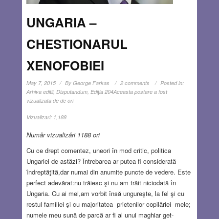
UNGARIA –
CHESTIONARUL
XENOFOBIEI
May 7, 2015
By
George Farkas
2 comments
Posted in:
Arhiva editii
,
Disputandum
,
Ediţia 204
Aceasta postare a fost
vizualizata de de ori
Vizualizari:
1,188
Număr vizualizări 1188 ori
Cu ce drept comentez, uneori în mod critic, politica
Ungariei de astăzi? Întrebarea ar putea fi considerată
îndreptăţită,dar numai din anumite puncte de vedere. Este
perfect adevărat:nu trăiesc şi nu am trăit niciodată în
Ungaria. Cu ai mei,am vorbit însă ungureşte, la fel şi cu
restul familiei şi cu majoritatea prietenilor copilăriei mele;
numele meu sună de parcă ar fi al unui maghiar get-