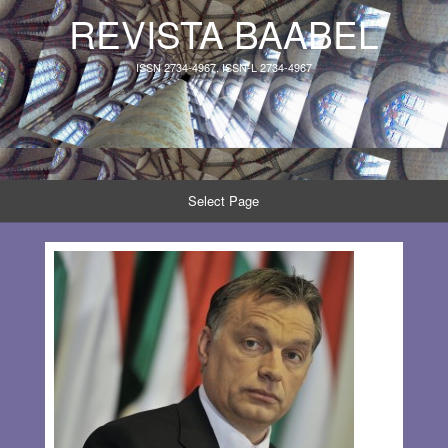
REVISTA BAABEL
ISSN 2734-4967, ISSN-L 2734-4967
Select Page