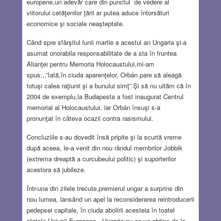
europene,un adevăr care din punctul de vedere al
viitorului cetăţenilor ţării ar putea aduce întorsături
economice şi sociale neaşteptate.
Când spre sfârşitul lunii martie a acestui an Ungaria şi-a
asumat onorabila responsabilitate de a sta în fruntea
Alianţei pentru Memoria Holocaustului,mi-am
spus:,,”Iată,în ciuda aparenţelor, Orbán pare să aleagă
totuşi calea raţiunii şi a bunului simţ”.Şi să nu uităm că în
2004 de exemplu,la Budapesta a fost inaugurat Centrul
memorial al Holocaustului, iar Orbán însuşi s-a
pronunţat în câteva ocazii contra rasismului.
Concluziile s-au dovedit însă pripite şi la scurtă vreme
după aceea, le-a venit din nou rândul membrilor Jobbik
(extrema dreaptă a curcubeului politic) şi suporterilor
acestora să jubileze.
Într-una din zilele trecute,premierul ungar a surprins din
nou lumea, lansând un apel la reconsiderarea reintroducerii
pedepsei capitale, în ciuda abolirii acesteia în toatel
statele Uniunii Europene.,,Ungaria nu se va abţine de la