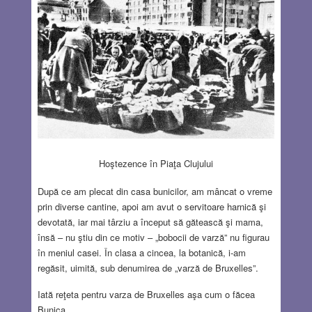
Hoştezence în Piaţa Clujului
După ce am plecat din casa bunicilor, am mâncat o vreme
prin diverse cantine, apoi am avut o servitoare harnică şi
devotată, iar mai târziu a început să gătească şi mama,
însă – nu ştiu din ce motiv – „bobocii de varză” nu figurau
în meniul casei. În clasa a cincea, la botanică, i-am
regăsit, uimită, sub denumirea de „varză de Bruxelles”.
Iată reţeta pentru varza de Bruxelles aşa cum o făcea
Bunica