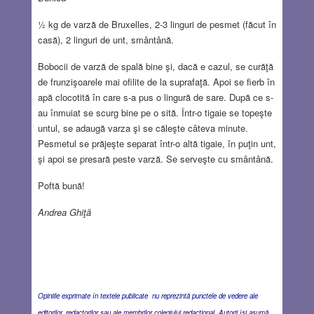
½ kg de varză de Bruxelles, 2-3 linguri de pesmet (făcut în
casă), 2 linguri de unt, smântână.
Bobocii de varză de spală bine şi, dacă e cazul, se curăţă
de frunzişoarele mai ofilite de la suprafaţă. Apoi se fierb în
apă clocotită în care s-a pus o lingură de sare. După ce s-
au înmuiat se scurg bine pe o sită. Într-o tigaie se topeşte
untul, se adaugă varza şi se căleşte câteva minute.
Pesmetul se prăjeşte separat într-o altă tigaie, în puţin unt,
şi apoi se presară peste varză. Se serveşte cu smântână.
Poftă bună!
Andrea Ghiţă
Opiniile exprimate în textele publicate nu reprezintă punctele de vedere ale
editorilor, redactorilor sau ale membrilor colegiului redacţional. Autorii îşi asumă