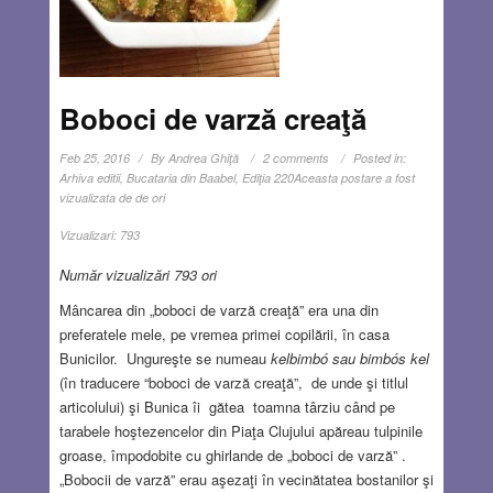
Boboci de varză creaţă
Feb 25, 2016
By
Andrea Ghiţă
2 comments
Posted in:
Arhiva editii
,
Bucataria din Baabel
,
Ediţia 220
Aceasta postare a fost
vizualizata de de ori
Vizualizari:
793
Număr vizualizări 793 ori
Mâncarea din „boboci de varză creaţă” era una din
preferatele mele, pe vremea primei copilării, în casa
Bunicilor. Ungureşte se numeau
kelbimbó sau bimbós kel
(în traducere “boboci de varză creaţă”, de unde şi titlul
articolului) şi Bunica îi gătea toamna târziu când pe
tarabele hoştezencelor din Piaţa Clujului apăreau tulpinile
groase, împodobite cu ghirlande de „boboci de varză” .
„Bobocii de varză” erau aşezaţi în vecinătatea bostanilor şi