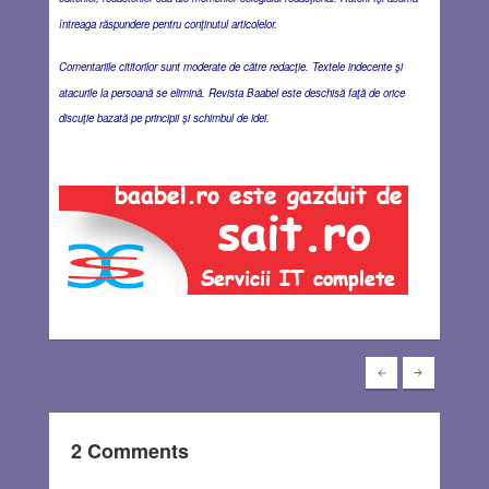
întreaga răspundere pentru conţinutul articolelor.
Comentariile cititorilor sunt moderate de către redacţie. Textele indecente şi
atacurile la persoană se elimină. Revista Baabel este deschisă faţă de orice
discuţie bazată pe principii şi schimbul de idei.
2 Comments