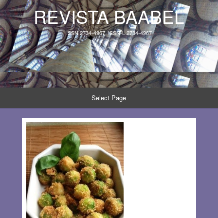
REVISTA BAABEL
ISSN 2734-4967, ISSN-L 2734-4967
Select Page