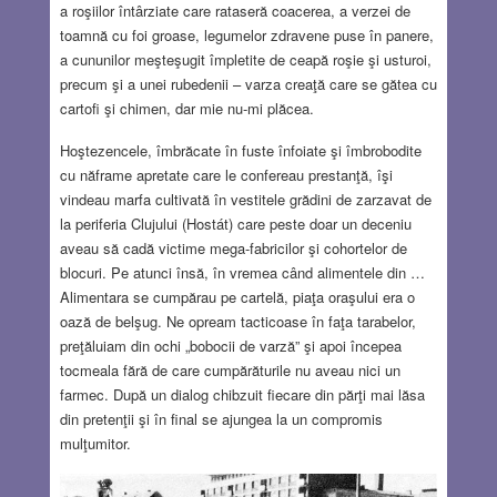
a roşiilor întârziate care rataseră coacerea, a verzei de
toamnă cu foi groase, legumelor zdravene puse în panere,
a cununilor meşteşugit împletite de ceapă roşie şi usturoi,
precum şi a unei rubedenii – varza creaţă care se gătea cu
cartofi şi chimen, dar mie nu-mi plăcea.
Hoştezencele, îmbrăcate în fuste înfoiate şi îmbrobodite
cu năframe apretate care le confereau prestanţă, îşi
vindeau marfa cultivată în vestitele grădini de zarzavat de
la periferia Clujului (Hostát) care peste doar un deceniu
aveau să cadă victime mega-fabricilor şi cohortelor de
blocuri. Pe atunci însă, în vremea când alimentele din …
Alimentara se cumpărau pe cartelă, piaţa oraşului era o
oază de belşug. Ne opream tacticoase în faţa tarabelor,
preţăluiam din ochi „bobocii de varză” şi apoi începea
tocmeala fără de care cumpărăturile nu aveau nici un
farmec. După un dialog chibzuit fiecare din părţi mai lăsa
din pretenţii şi în final se ajungea la un compromis
mulţumitor.