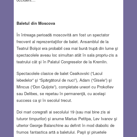
Baletul din Moscova
În întreaga perioadă moscovită am fost un spectator
frecvent al reprezentaţiilor de balet. Ansamblul de la
Teatrul Bolşoi era probabil cea mai bună trupă din lume şi
spectacolele aveau loc simultan atât în sala propriu-zis a
teatrului cât şi în Palatul Congreselor de la Kremlin.
Spectacolele clasice de balet Ceaikovski (“Lacul
lebedelor” şi “Spărgătorul de nuci”), Adam (“Gisele”) şi
Mincus (“Don Quijote”), completate uneori cu Prokofiev
sau Delibes, se repetau în permanenţă, cu acelaşi
success ca şi în secolul trecut.
Doi mari coregrafi ai secolului 19 (sau mai bine zis ai
tuturor timpurilor) şi anume Marius Petitpa, Lev Ivanov şi
ulterior George Balanchine au definit în mod diabolic de
frumos fantastica artă a baletului. Paşii şi piruetele