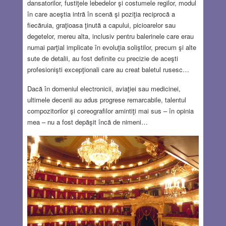
dansatorilor, fustiţele lebedelor şi costumele regilor, modul
în care aceştia intră în scenă şi poziţia reciprocă a
fiecăruia, graţioasa ţinută a capului, picioarelor sau
degetelor, mereu alta, inclusiv pentru balerinele care erau
numai parţial implicate în evoluţia soliştilor, precum şi alte
sute de detalii, au fost definite cu precizie de aceşti
profesionişti excepţionali care au creat baletul rusesc…
Dacă în domeniul electronicii, aviaţiei sau medicinei,
ultimele decenii au adus progrese remarcabile, talentul
compozitorilor şi coreografilor amintiţi mai sus – în opinia
mea – nu a fost depăşit încă de nimeni…