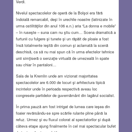
Verdi.
Nivelul spectacolelor de operă de la Bolşoi era fără
îndoială remarcabil, deşi în urechile noastre (latinizate în
urma ostilităţilor din anul 106 e.n.) aria “La donna e mobile”
– în ruseşte – suna cam nu ştiu cum… Scena dramatică a
furtunii cu fulgere şi tunete şi un răpăit de ploaie a fost
însă totalmente ieşită din comun şi aclamată la scenă
deschisă, ca să nu mai spun că în urma efectelor tehnice
unii simţiseră o senzaţie virtuală de umezeală în spate
sau chiar în pantaloni…
Sala de la Kremlin unde am vizionat majoritatea
spectacolelor are 6.000 de locuri şi arhitectura tipică
incintelor unde în perioada respectivă aveau loc
congresele partidelor de guvernământ din lagărul socialist.
În prima pauză am fost intrigat de lumea care ieşea din
foaier revărsându-se spre scările rulante pline până la
refuz. Urmez şi eu fluxul colorat al spectatorilor şi după
câteva etape ajung finalmente în cel mai spectacular bufet