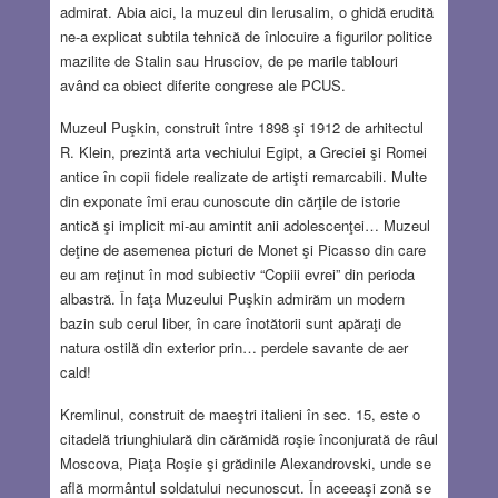
admirat. Abia aici, la muzeul din Ierusalim, o ghidă erudită
ne-a explicat subtila tehnică de înlocuire a figurilor politice
mazilite de Stalin sau Hrusciov, de pe marile tablouri
având ca obiect diferite congrese ale PCUS.
Muzeul Puşkin, construit între 1898 şi 1912 de arhitectul
R. Klein, prezintă arta vechiului Egipt, a Greciei şi Romei
antice în copii fidele realizate de artişti remarcabili. Multe
din exponate îmi erau cunoscute din cărţile de istorie
antică şi implicit mi-au amintit anii adolescenţei… Muzeul
deţine de asemenea picturi de Monet şi Picasso din care
eu am reţinut în mod subiectiv “Copiii evrei” din perioda
albastră. În faţa Muzeului Puşkin admirăm un modern
bazin sub cerul liber, în care înotătorii sunt apăraţi de
natura ostilă din exterior prin… perdele savante de aer
cald!
Kremlinul, construit de maeştri italieni în sec. 15, este o
citadelă triunghiulară din cărămidă roşie înconjurată de râul
Moscova, Piaţa Roşie şi grădinile Alexandrovski, unde se
află mormântul soldatului necunoscut. În aceeaşi zonă se