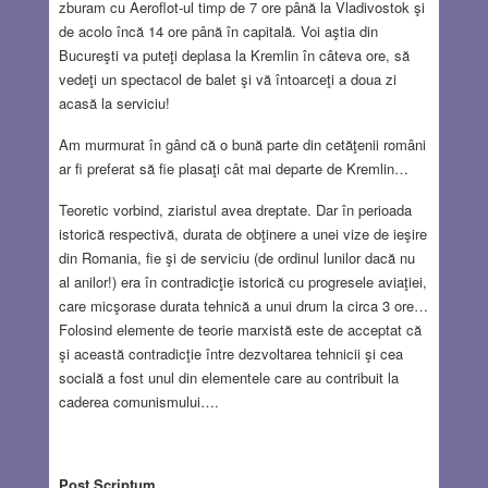
zburam cu Aeroflot-ul timp de 7 ore până la Vladivostok şi
de acolo încă 14 ore până în capitală. Voi aştia din
Bucureşti va puteţi deplasa la Kremlin în câteva ore, să
vedeţi un spectacol de balet şi vă întoarceţi a doua zi
acasă la serviciu!
Am murmurat în gând că o bună parte din cetăţenii români
ar fi preferat să fie plasaţi cât mai departe de Kremlin…
Teoretic vorbind, ziaristul avea dreptate. Dar în perioada
istorică respectivă, durata de obţinere a unei vize de ieşire
din Romania, fie şi de serviciu (de ordinul lunilor dacă nu
al anilor!) era în contradicţie istorică cu progresele aviaţiei,
care micşorase durata tehnică a unui drum la circa 3 ore…
Folosind elemente de teorie marxistă este de acceptat că
şi această contradicţie între dezvoltarea tehnicii şi cea
socială a fost unul din elementele care au contribuit la
caderea comunismului….
Post Scriptum