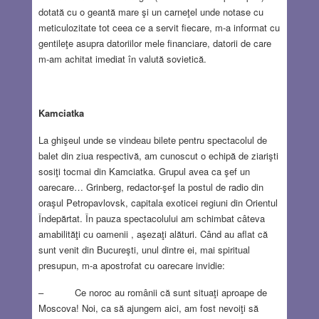
dotată cu o geantă mare şi un carneţel unde notase cu
meticulozitate tot ceea ce a servit fiecare, m-a informat cu
gentileţe asupra datoriilor mele financiare, datorii de care
m-am achitat imediat în valută sovietică.
Kamciatka
La ghişeul unde se vindeau bilete pentru spectacolul de
balet din ziua respectivă, am cunoscut o echipă de ziarişti
sosiţi tocmai din Kamciatka. Grupul avea ca şef un
oarecare… Grinberg, redactor-şef la postul de radio din
oraşul Petropavlovsk, capitala exoticei regiuni din Orientul
Îndepărtat. În pauza spectacolului am schimbat câteva
amabilităţi cu oamenii , aşezaţi alături. Când au aflat că
sunt venit din Bucureşti, unul dintre ei, mai spiritual
presupun, m-a apostrofat cu oarecare invidie:
– Ce noroc au românii că sunt situaţi aproape de
Moscova! Noi, ca să ajungem aici, am fost nevoiţi să