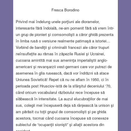
Fresca Borodino
Privind mai îndelung unele porţiuni ale dioramelor,
interesante fără îndoială, ne-am pomenit fără să vrem într-
un grup de pionieri şi comsomolişti a căror ghidă prezenta
în limba rusă o versiune realmente patimaşă a istoriei…
Vorbind de bandiţii şi criminalii francezi ale căror trupuri
neînsufleţite au rămas în zăpezile Rusiei şi Ucrainei,
cucoana amintită mai sus ameninţa imperialiştii anglo-
americani şi revanşarzii vest-germani care vor putrezi de
asemenea în glia rusească, dacă vor îndrăzni să atace
Uniunea Sovietică! Repet că nu ne aflam în 1950, ci în
perioada post Hrusciov-istă de la sfârşitul deceniului ‘70,
când oricum vocabularul războiului rece începuse să
slăbească în intensitate. La auzul elucubraţiilor de mai
sus, colegii mei începuseră deja să rânjească la unison şi
am părăsit cu toţii grupul de comsomolişti şi pe ghida
acestora, tocmai când cucoana începuse să conexeze
subiectul de “ocupanţii sionişti” şi aliaţii acestora din
occident…