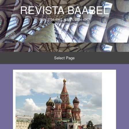
REVISTA BAABEL
ISSN 2734-4967, ISSN-L 2734-4967
Select Page