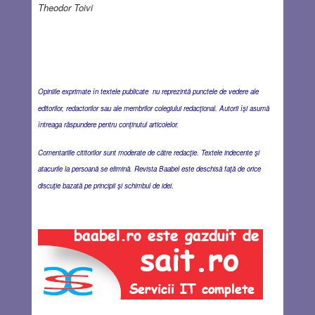
Theodor Toivi
Opiniile exprimate în textele publicate nu reprezintă punctele de vedere ale
editorilor, redactorilor sau ale membrilor colegiului redacţional. Autorii îşi asumă
întreaga răspundere pentru conţinutul articolelor.
Comentariile cititorilor sunt moderate de către redacţie. Textele indecente şi
atacurile la persoană se elimină. Revista Baabel este deschisă faţă de orice
discuţie bazată pe principii şi schimbul de idei.