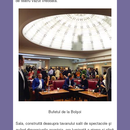
de teatru văzut vreodată.
Bufetul de la Bolşoi
Sala, construită deasupra tavanului salii de spectacole şi
având dimensiunile acesteia, era luminată a giorno şi plină