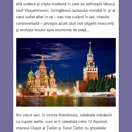
află undeva şi cripta modestă în care se odihneşte tătucul
Iosif Vissarionovici, învingătorul razboiului mondial II, şi al
cărui suflet aflat în rai – sau mai curând în iad, chestie
controversată – priveşte acum uluit noii oligarhi moscoviţi
şi evoluţia locului spre economia de piaţă…
Am văzut aici, în incinta Kremlinului, celebrele mânăstiri
cu cupole aurite, cum ar fi catedrala celor 12 Apostoli,
imensul Clopot al Ţarilor şi Tunul Ţarilor cu ghiulelele