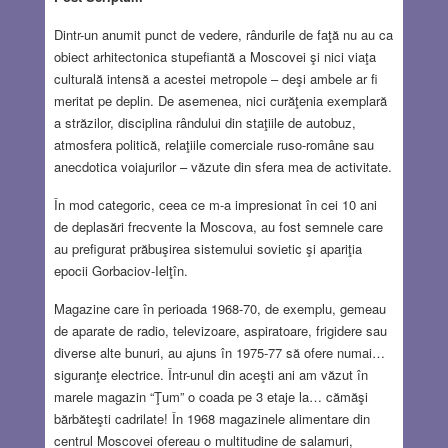
Dintr-un anumit punct de vedere, rândurile de faţă nu au ca
obiect arhitectonica stupefiantă a Moscovei şi nici viaţa
culturală intensă a acestei metropole – deşi ambele ar fi
meritat pe deplin. De asemenea, nici curăţenia exemplară
a străzilor, disciplina rândului din staţiile de autobuz,
atmosfera politică, relaţiile comerciale ruso-române sau
anecdotica voiajurilor – văzute din sfera mea de activitate.
În mod categoric, ceea ce m-a impresionat în cei 10 ani
de deplasări frecvente la Moscova, au fost semnele care
au prefigurat prăbuşirea sistemului sovietic şi apariţia
epocii Gorbaciov-Ielţîn.
Magazine care în perioada 1968-70, de exemplu, gemeau
de aparate de radio, televizoare, aspiratoare, frigidere sau
diverse alte bunuri, au ajuns în 1975-77 să ofere numai…
siguranţe electrice. Într-unul din aceşti ani am văzut în
marele magazin “Ţum” o coada pe 3 etaje la… cămăşi
bărbăteşti cadrilate! În 1968 magazinele alimentare din
centrul Moscovei ofereau o multitudine de salamuri,