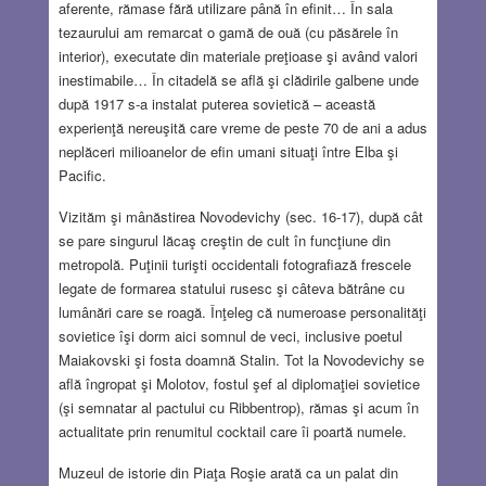
aferente, rămase fără utilizare până în efinit… În sala
tezaurului am remarcat o gamă de ouă (cu păsărele în
interior), executate din materiale preţioase şi având valori
inestimabile… În citadelă se află şi clădirile galbene unde
după 1917 s-a instalat puterea sovietică – această
experienţă nereuşită care vreme de peste 70 de ani a adus
neplăceri milioanelor de efin umani situaţi între Elba şi
Pacific.
Vizităm şi mânăstirea Novodevichy (sec. 16-17), după cât
se pare singurul lăcaş creştin de cult în funcţiune din
metropolă. Puţinii turişti occidentali fotografiază frescele
legate de formarea statului rusesc şi câteva bătrâne cu
lumânări care se roagă. Înţeleg că numeroase personalităţi
sovietice îşi dorm aici somnul de veci, inclusive poetul
Maiakovski şi fosta doamnă Stalin. Tot la Novodevichy se
află îngropat şi Molotov, fostul şef al diplomaţiei sovietice
(şi semnatar al pactului cu Ribbentrop), rămas şi acum în
actualitate prin renumitul cocktail care îi poartă numele.
Muzeul de istorie din Piaţa Roşie arată ca un palat din