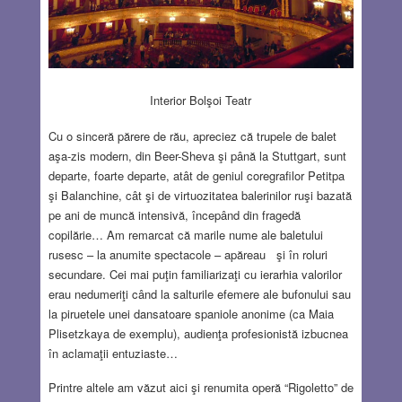
Interior Bolşoi Teatr
Cu o sinceră părere de rău, apreciez că trupele de balet
aşa-zis modern, din Beer-Sheva şi până la Stuttgart, sunt
departe, foarte departe, atât de geniul coregrafilor Petitpa
şi Balanchine, cât şi de virtuozitatea balerinilor ruşi bazată
pe ani de muncă intensivă, începând din fragedă
copilărie… Am remarcat că marile nume ale baletului
rusesc – la anumite spectacole – apăreau şi în roluri
secundare. Cei mai puţin familiarizaţi cu ierarhia valorilor
erau nedumeriţi când la salturile efemere ale bufonului sau
la piruetele unei dansatoare spaniole anonime (ca Maia
Plisetzkaya de exemplu), audienţa profesionistă izbucnea
în aclamaţii entuziaste…
Printre altele am văzut aici şi renumita operă “Rigoletto” de