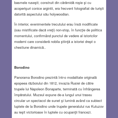
basmele ruseşti; construit din cărămidă roşie şi cu
acoperişuri conice argintii, era frecvent fotografiat de turişti
datorită aspectului său holywoodian.
În interior, evenimentele trecutului erau însă modificate
(sau mistificate dacă vreţi) non-stop, în funcţie de politica
momentului, confirmând punctul de vedere al istoricilor
moderni care consideră nobila ştiinţă a istoriei drept o
chestiune dinamică..
Borodino
Panorama Borodino prezintă într-o modalitate originală
epopeea războiului din 1812, invazia Rusiei de către
trupele lui Napoleon Bonaparte, terminată cu înfrângerea
împăratului. Muzeul expune de-a lungul unui traseu
circular un spectacol de sunet şi lumină având ca subiect
luptele de la Borodino unde trupele generalului rus Kutuzov
au ieşit victorioase în luptele cu ocupanţii francezi.