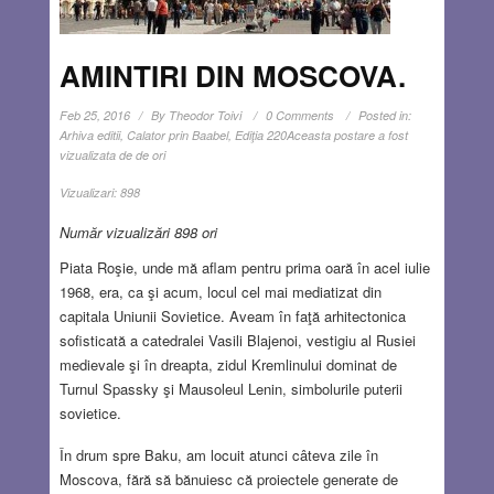
AMINTIRI DIN MOSCOVA.
Feb 25, 2016
By
Theodor Toivi
0 Comments
Posted in:
Arhiva editii
,
Calator prin Baabel
,
Ediţia 220
Aceasta postare a fost
vizualizata de de ori
Vizualizari:
898
Număr vizualizări 898 ori
Piata Roşie, unde mă aflam pentru prima oară în acel iulie
1968, era, ca şi acum, locul cel mai mediatizat din
capitala Uniunii Sovietice. Aveam în faţă arhitectonica
sofisticată a catedralei Vasili Blajenoi, vestigiu al Rusiei
medievale şi în dreapta, zidul Kremlinului dominat de
Turnul Spassky şi Mausoleul Lenin, simbolurile puterii
sovietice.
În drum spre Baku, am locuit atunci câteva zile în
Moscova, fără să bănuiesc că proiectele generate de