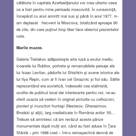
călătoria în capitala Azerbaidjanului vor crea ulterior ceea
ce a fost pentru mine
perioada moscovită
. În consecinţă,
începând cu anul amintit mai sus şi până în anul 1977, m-
am deplasat frecvent la Moscova, totalizând aproape 90
de zile, din care puţinul timp liber face obiectul prezentelor
note.
Marile muzee.
Galeria Tretiakov adăposteşte arta rusă a evului mediu,
icoanele lui Rubliov, portrete şi remarcabilele peisaje ale
lui Isaac Levitan, pădurile lui Shishkin şi scene istorice ale
lui Ilya Repin, cum ar fi Ivan cel Groaznic şi fiul său. Sălile
reprezentând era sovietică, îndeosebi cea stalinistă,
ocolite de publicul local dar interesante pentru noi, ne-au
oferit ocazia să vedem în original picturile cu colhoznici,
pionieri şi muncitori fruntaşi (Nesterov, Gherasimov,
Brodski şi alţii), larg mediatizate în România anilor ‘50…
Trebuie să amintesc că am revăzut aceste pânze
monumentale după mulţi ani, când au fost aduse în Ţara
Sfântă – prin 1998 cred – într-o retrospectivă demnă de