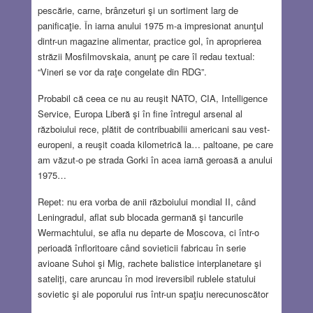
pescărie, carne, brânzeturi şi un sortiment larg de
panificaţie. În iarna anului 1975 m-a impresionat anunţul
dintr-un magazine alimentar, practice gol, în aproprierea
străzii Mosfilmovskaia, anunţ pe care îl redau textual:
“Vineri se vor da raţe congelate din RDG”.
Probabil că ceea ce nu au reuşit NATO, CIA, Intelligence
Service, Europa Liberă şi în fine întregul arsenal al
războiului rece, plătit de contribuabilii americani sau vest-
europeni, a reuşit coada kilometrică la… paltoane, pe care
am văzut-o pe strada Gorki în acea iarnă geroasă a anului
1975…
Repet: nu era vorba de anii războiului mondial II, când
Leningradul, aflat sub blocada germană şi tancurile
Wermachtului, se afla nu departe de Moscova, ci într-o
perioadă înfloritoare când sovieticii fabricau în serie
avioane Suhoi şi Mig, rachete balistice interplanetare şi
sateliţi, care aruncau în mod ireversibil rublele statului
sovietic şi ale poporului rus într-un spaţiu nerecunoscător