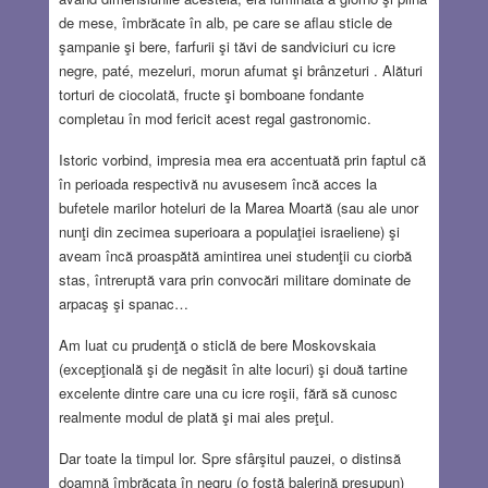
de mese, îmbrăcate în alb, pe care se aflau sticle de
şampanie şi bere, farfurii şi tăvi de sandviciuri cu icre
negre, paté, mezeluri, morun afumat şi brânzeturi . Alături
torturi de ciocolată, fructe şi bomboane fondante
completau în mod fericit acest regal gastronomic.
Istoric vorbind, impresia mea era accentuată prin faptul că
în perioada respectivă nu avusesem încă acces la
bufetele marilor hoteluri de la Marea Moartă (sau ale unor
nunţi din zecimea superioara a populaţiei israeliene) şi
aveam încă proaspătă amintirea unei studenţii cu ciorbă
stas, întreruptă vara prin convocări militare dominate de
arpacaş şi spanac…
Am luat cu prudenţă o sticlă de bere Moskovskaia
(excepţională şi de negăsit în alte locuri) şi două tartine
excelente dintre care una cu icre roşii, fără să cunosc
realmente modul de plată şi mai ales preţul.
Dar toate la timpul lor. Spre sfârşitul pauzei, o distinsă
doamnă îmbrăcata în negru (o fostă balerină presupun)