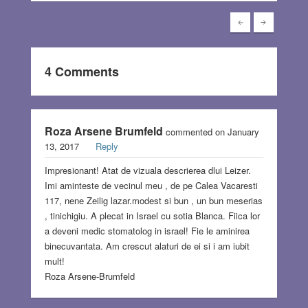
4 Comments
Roza Arsene Brumfeld
commented on January
13, 2017
Reply
Impresionant! Atat de vizuala descrierea dlui Leizer.
Imi aminteste de vecinul meu , de pe Calea Vacaresti
117, nene Zeilig lazar.modest si bun , un bun meserias
, tinichigiu. A plecat in Israel cu sotia Blanca. Fiica lor
a deveni medic stomatolog in israel! Fie le aminirea
binecuvantata. Am crescut alaturi de ei si i am iubit
mult!
Roza Arsene-Brumfeld