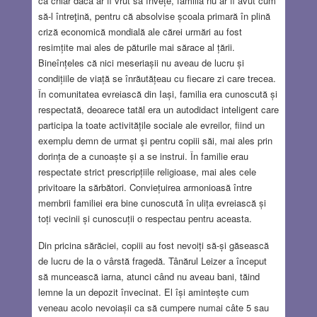
că chiar dacă ar fi vrut să învețe, familia nu ar fi avut cum
să-l întreţină, pentru că absolvise școala primară în plină
criză economică mondială ale cărei urmări au fost
resimțite mai ales de păturile mai sărace al țării.
Bineînțeles că nici meseriașii nu aveau de lucru și
condițiile de viață se înrăutățeau cu fiecare zi care trecea.
În comunitatea evreiască din Iași, familia era cunoscută și
respectată, deoarece tatăl era un autodidact inteligent care
participa la toate activitățile sociale ale evreilor, fiind un
exemplu demn de urmat şi pentru copiii săi, mai ales prin
dorința de a cunoaște și a se instrui. În familie erau
respectate strict prescripțiile religioase, mai ales cele
privitoare la sărbători. Conviețuirea armonioasă între
membrii familiei era bine cunoscută în ulița evreiască și
toți vecinii și cunoscuții o respectau pentru aceasta.
Din pricina sărăciei, copiii au fost nevoiți să-și găsească
de lucru de la o vârstă fragedă. Tânărul Leizer a început
să muncească iarna, atunci când nu aveau bani, tăind
lemne la un depozit învecinat. El își amintește cum
veneau acolo nevoiașii ca să cumpere numai câte 5 sau