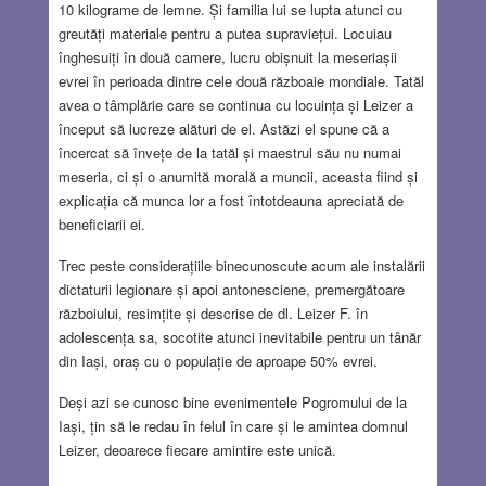
10 kilograme de lemne. Și familia lui se lupta atunci cu
greutăți materiale pentru a putea supraviețui. Locuiau
înghesuiți în două camere, lucru obișnuit la meseriașii
evrei în perioada dintre cele două războaie mondiale. Tatăl
avea o tâmplărie care se continua cu locuința și Leizer a
început să lucreze alături de el. Astăzi el spune că a
încercat să învețe de la tatăl și maestrul său nu numai
meseria, ci și o anumită morală a muncii, aceasta fiind și
explicația că munca lor a fost întotdeauna apreciată de
beneficiarii ei.
Trec peste considerațiile binecunoscute acum ale instalării
dictaturii legionare și apoi antonesciene, premergătoare
războiului, resimțite și descrise de dl. Leizer F. în
adolescența sa, socotite atunci inevitabile pentru un tânăr
din Iași, oraș cu o populație de aproape 50% evrei.
Deși azi se cunosc bine evenimentele Pogromului de la
Iași, țin să le redau în felul în care și le amintea domnul
Leizer, deoarece fiecare amintire este unică.