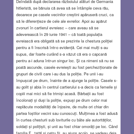
Deîndată după declararea războiului alături de Germania
hitleristă, se bănuia că avea să se întâmple ceva rău,
deoarece pe casele vecinilor creștini apăruseră cruci, ca
să le diferențieze de cele ale evreilor. Apoi au apărut
zvonuri în cartierul evreiesc – care aveau să se
adeverească în 29 iunie 1941 – că toată populația
evreiască era obligată să se prezinte la chestura poliţiei
pentru a fi înscrisă într-o evidență. Cei mai mulți s-au
supus, dar foarte curând s-a văzut că era o capcană
pentru a-i aduna într-un singur loc. Şi ca nimeni să nu se
poată ascunde, casele evreiești au fost percheziționate de
grupuri de civili care i-au dus la poliție. Pe unii i-au
împușcat pe drum, înainte de a ajunge la poliție. Casele s-
au golit și abia în centrul cartierului s-a decis ca femeile și
copiii mai mici să fie trimiși acasă. Bărbații au fost
încolonați și duși la poliție, expuși pe drum celor mai
neplăcute modalități de înjosire, de multe ori chiar din
partea foștilor vecini sau cunoscuți. Mulțimea a fost adusă
în curtea chesturii sub loviturile cu bâte ale autorităților,
soldați și polițiști, și unii au fost chiar omorâți pe loc. Când
familia F., tatăl și patru fii, au ajuns acolo, se vedeau deja