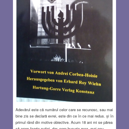
Adevărul este că numărul celor care se recunosc, sau mai
bine zis se declară evrei, este din ce în ce mai redus. și în
primul rând din motive obiective. Acum 18 ani mi se părea
că eram foarte puţini, dar, spre bucuria mea, mai nou