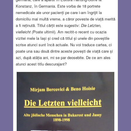
Konstanz, în Germania. Este vorba de 18 portrete
nemedicale ale unor pacienți pe care i-am îngrijit la
domiciliu mai multă vreme, a căror poveste de viață merită
a fi reținută. Titlul cărții este sugestiv:
Die Letzten,
vielleicht (
Poate ultimii). Am recitit-o recent cu ocazia
vizitei mele la Iași și cred că titlul și unele din poveștile
scrise atunci sunt încă actuale. Nu voi traduce cartea, ci
poate una sau două dintre aceste povești de viață care și
azi, după atâția ani, mi se par deosebite. De ce am ales
atunci acest titlu descurajant?