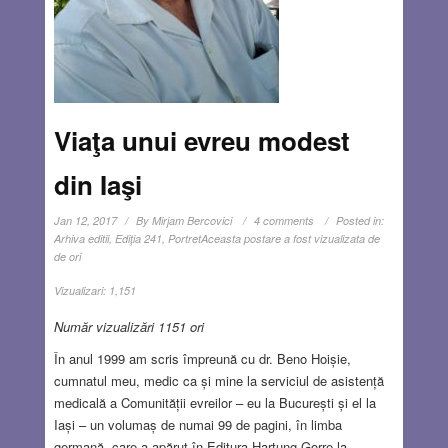
Viaţa unui evreu modest
din Iaşi
Jan 12, 2017
By
Mirjam Bercovici
4 comments
Posted in:
Arhiva editii
,
Ediţia 241
,
Portret
Aceasta postare a fost vizualizata de
de ori
Vizualizari:
1,151
Număr vizualizări 1151 ori
În anul 1999 am scris împreună cu dr. Beno Hoișie,
cumnatul meu, medic ca și mine la serviciul de asistență
medicală a Comunității evreilor – eu la București și el la
Iași – un volumaș de numai 99 de pagini, în limba
germană, care a apărut în Editura Hartung-Gorre la