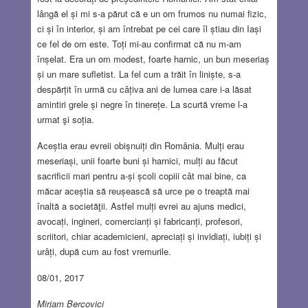
lângă el și mi s-a părut că e un om frumos nu numai fizic,
ci și în interior, și am întrebat pe cei care îl știau din Iași
ce fel de om este. Toți mi-au confirmat că nu m-am
înșelat. Era un om modest, foarte harnic, un bun meseriaș
și un mare sufletist. La fel cum a trăit în liniște, s-a
despărțit în urmă cu câțiva ani de lumea care i-a lăsat
amintiri grele și negre în tinerețe. La scurtă vreme l-a
urmat şi soția.
Aceștia erau evreii obișnuiți din România. Mulți erau
meseriași, unii foarte buni și harnici, mulți au făcut
sacrificii mari pentru a-și școli copiii cât mai bine, ca
măcar aceștia să reușească să urce pe o treaptă mai
înaltă a societăţii. Astfel mulți evrei au ajuns medici,
avocați, ingineri, comercianți și fabricanți, profesori,
scriitori, chiar academicieni, apreciați și invidiați, iubiți și
urâți, după cum au fost vremurile.
08/01, 2017
Mirjam Bercovici