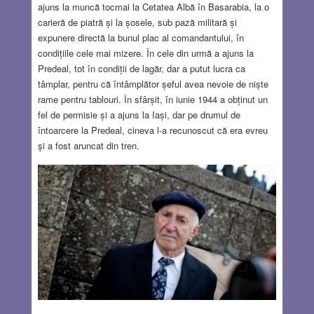
ajuns la muncă tocmai la Cetatea Albă în Basarabia, la o
carieră de piatră și la șosele, sub pază militară și
expunere directă la bunul plac al comandantului, în
condițiile cele mai mizere. În cele din urmă a ajuns la
Predeal, tot în condiții de lagăr, dar a putut lucra ca
tâmplar, pentru că întâmplător șeful avea nevoie de niște
rame pentru tablouri. În sfârșit, în iunie 1944 a obținut un
fel de permisie și a ajuns la Iași, dar pe drumul de
întoarcere la Predeal, cineva l-a recunoscut că era evreu
şi a fost aruncat din tren.