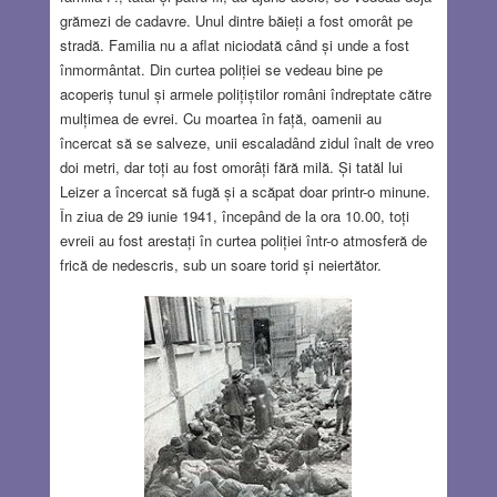
grămezi de cadavre. Unul dintre băieți a fost omorât pe
stradă. Familia nu a aflat niciodată când și unde a fost
înmormântat. Din curtea poliției se vedeau bine pe
acoperiș tunul și armele polițiștilor români îndreptate către
mulțimea de evrei. Cu moartea în față, oamenii au
încercat să se salveze, unii escaladând zidul înalt de vreo
doi metri, dar toți au fost omorâți fără milă. Și tatăl lui
Leizer a încercat să fugă și a scăpat doar printr-o minune.
În ziua de 29 iunie 1941, începând de la ora 10.00, toți
evreii au fost arestați în curtea poliției într-o atmosferă de
frică de nedescris, sub un soare torid și neiertător.