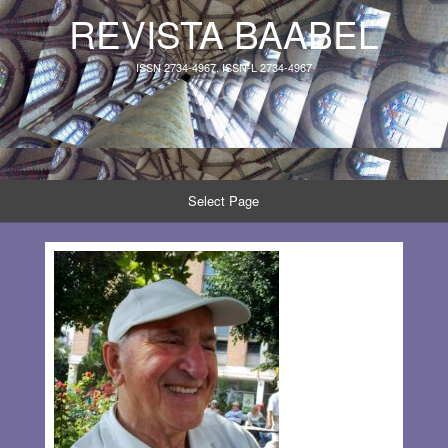
REVISTA BAABEL
ISSN 2734-4967, ISSN-L 2734-4967
Select Page