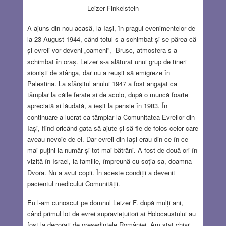
Leizer Finkelstein
A ajuns din nou acasă, la Iaşi, în pragul evenimentelor de
la 23 August 1944, când totul s-a schimbat și se părea că
și evreii vor deveni „oameni”, Brusc, atmosfera s-a
schimbat în oraș. Leizer s-a alăturat unui grup de tineri
sioniști de stânga, dar nu a reușit să emigreze în
Palestina. La sfârșitul anului 1947 a fost angajat ca
tâmplar la căile ferate și de acolo, după o muncă foarte
apreciată și lăudată, a ieșit la pensie în 1983. În
continuare a lucrat ca tâmplar la Comunitatea Evreilor din
Iași, fiind oricând gata să ajute și să fie de folos celor care
aveau nevoie de el. Dar evreii din Iași erau din ce în ce
mai puțini la număr și tot mai bătrâni. A fost de două ori în
vizită în Israel, la familie, împreună cu soția sa, doamna
Dvora. Nu a avut copii. În aceste condiții a devenit
pacientul medicului Comunității.
Eu l-am cunoscut pe domnul Leizer F. după mulți ani,
când primul lot de evrei supraviețuitori ai Holocaustului au
fost la decorați de președintele României. Am stat chiar