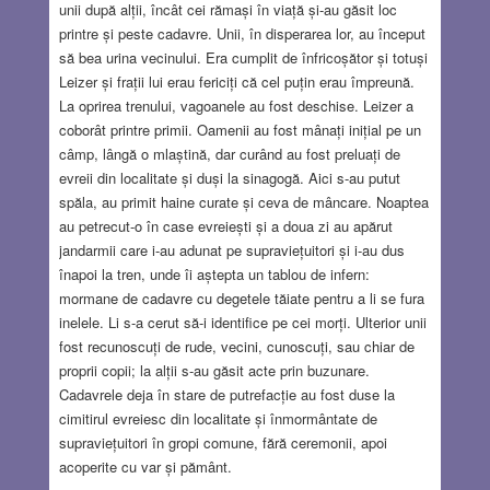
unii după alții, încât cei rămași în viață și-au găsit loc
printre și peste cadavre. Unii, în disperarea lor, au început
să bea urina vecinului. Era cumplit de înfricoșător și totuși
Leizer și frații lui erau fericiți că cel puțin erau împreună.
La oprirea trenului, vagoanele au fost deschise. Leizer a
coborât printre primii. Oamenii au fost mânați inițial pe un
câmp, lângă o mlaștină, dar curând au fost preluați de
evreii din localitate și duși la sinagogă. Aici s-au putut
spăla, au primit haine curate și ceva de mâncare. Noaptea
au petrecut-o în case evreiești și a doua zi au apărut
jandarmii care i-au adunat pe supraviețuitori și i-au dus
înapoi la tren, unde îi aștepta un tablou de infern:
mormane de cadavre cu degetele tăiate pentru a li se fura
inelele. Li s-a cerut să-i identifice pe cei morți. Ulterior unii
fost recunoscuți de rude, vecini, cunoscuți, sau chiar de
proprii copii; la alții s-au găsit acte prin buzunare.
Cadavrele deja în stare de putrefacție au fost duse la
cimitirul evreiesc din localitate și înmormântate de
supraviețuitori în gropi comune, fără ceremonii, apoi
acoperite cu var și pământ.