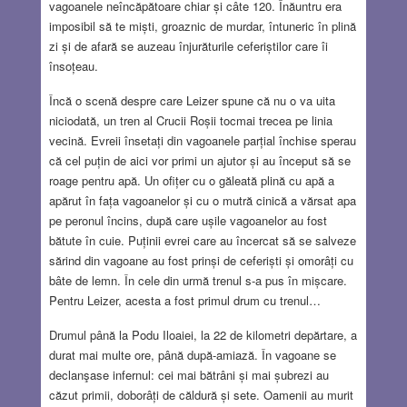
vagoanele neîncăpătoare chiar și câte 120. Înăuntru era
imposibil să te miști, groaznic de murdar, întuneric în plină
zi și de afară se auzeau înjurăturile ceferiștilor care îi
însoțeau.
Încă o scenă despre care Leizer spune că nu o va uita
niciodată, un tren al Crucii Roșii tocmai trecea pe linia
vecină. Evreii însetați din vagoanele parțial închise sperau
că cel puțin de aici vor primi un ajutor și au început să se
roage pentru apă. Un ofițer cu o găleată plină cu apă a
apărut în fața vagoanelor și cu o mutră cinică a vărsat apa
pe peronul încins, după care ușile vagoanelor au fost
bătute în cuie. Puținii evrei care au încercat să se salveze
sărind din vagoane au fost prinși de ceferiști și omorâți cu
bâte de lemn. În cele din urmă trenul s-a pus în mișcare.
Pentru Leizer, acesta a fost primul drum cu trenul…
Drumul până la Podu Iloaiei, la 22 de kilometri depărtare, a
durat mai multe ore, până după-amiază. În vagoane se
declanşase infernul: cei mai bătrâni și mai șubrezi au
căzut primii, doborâți de căldură și sete. Oamenii au murit