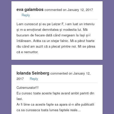
eva galambos
commented on January 12, 2017
Reply
L-am cunoscut și eu pe Leizer F, i-am luat un interviu
și m-a emoționat demnitatea și modestia lui. Mă
bucuram de fiecare dată când mergeam la Iași și-l
întâlneam. Arăta ca un stejar falnic. Mi-a părut foarte
rău când am auzit că a plecat printre noi. Mi se părea
că e nemuritor.
Iolanda Seinberg
commented on January 12,
2017
Reply
Cutremurator!!!
Eu cunosc toate aceste fapte avand ambii parinti din
Iasi.
Ar fi bine ca aceste fapte sa apara si-n alte publicatii
ca sa cunoasca toata lumea faptele reale…