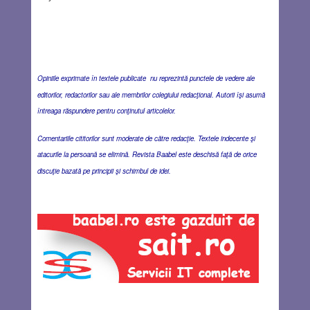
Opiniile exprimate în textele publicate nu reprezintă punctele de vedere ale
editorilor, redactorilor sau ale membrilor colegiului redacţional. Autorii îşi asumă
întreaga răspundere pentru conţinutul articolelor.
Comentariile cititorilor sunt moderate de către redacţie. Textele indecente şi
atacurile la persoană se elimină. Revista Baabel este deschisă faţă de orice
discuţie bazată pe principii şi schimbul de idei.