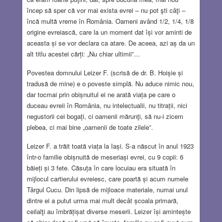
încep să sper că vor mai exista evrei – nu pot şti câţi –
încă multă vreme în România. Oameni având 1/2, 1/4, 1/8
origine evreiască, care la un moment dat își vor aminti de
aceasta și se vor declara ca atare. De aceea, azi aș da un
alt titlu acestei cărți: „Nu chiar ultimii”…
Povestea domnului Leizer F. (scrisă de dr. B. Hoișie și
tradusă de mine) e o poveste simplă. Nu aduce nimic nou,
dar tocmai prin obișnuitul ei ne arată viața pe care o
duceau evreii în România, nu intelectualii, nu titrații, nici
negustorii cei bogați, ci oamenii mărunţi, să nu-i zicem
plebea, ci mai bine „oamenii de toate zilele”.
Leizer F. a trăit toată viața la Iași. S-a născut în anul 1923
într-o familie obișnuită de meseriași evrei, cu 9 copii: 6
băieți și 3 fete. Căsuța în care locuiau era situată în
mijlocul cartierului evreiesc, care poartă și acum numele
Târgul Cucu. Din lipsă de mijloace materiale, numai unul
dintre ei a putut urma mai mult decât școala primară,
ceilalţi au îmbrățișat diverse meserii. Leizer își amintește