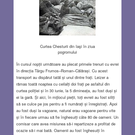
Curtea Chesturii din Iaşi în ziua
pogromului
În cursul nopții următoare au plecat primele trenuri cu evrei
în direcția Târgu Frumos–Roman–Călărași. Cu acest
transport au dispărut tatăl și unul dintre frați. Leizer a
rămas toată noaptea cu ceilalți doi frați pe asfaltul din
curtea poliției și în 30 iunie, la 5 dimineața, au fost duși și
ei la gară. Și aici, în mijlocul pieții, toți evreii au fost siliți
să se culce pe jos pentru a fi numărați și înregistrați. Apoi
au fost duși la vagoane, natural erau vagoane pentru vite
și în fiecare urmau să fie înghesuiți câte 80 de oameni. Un
comisar care avea misiunea să-i repartizeze a profitat de
ocazie să-i mai bată. Oamenii au fost înghesuiți în