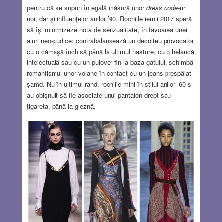
pentru că se supun în egală măsură unor
dress code
-uri
noi, dar şi influenţelor anilor ’90. Rochiile iernii 2017 speră
să îşi minimizeze nota de senzualitate, în favoarea unei
aluri neo-pudice: contrabalansează un decolteu provocator
cu o cămaşă închisă până la ultimul nasture, cu o helancă
intelectuală sau cu un pulover fin la baza gâtului, schimbă
romantismul unor volane în contact cu un jeans prespălat
şamd. Nu în ultimul rând, rochiile mini în stilul anilor ’60 s-
au obişnuit să fie asociate unui pantalon drept sau
ţigareta, până la gleznă.