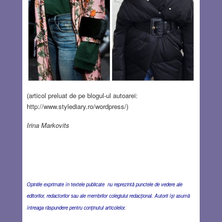
(articol preluat de pe blogul-ul autoarei:
http://www.stylediary.ro/wordpress/)
Irina Markovits
Opiniile exprimate în textele publicate nu reprezintă punctele de vedere ale
editorilor, redactorilor sau ale membrilor colegiului redacţional. Autorii îşi asumă
întreaga răspundere pentru conţinutul articolelor.