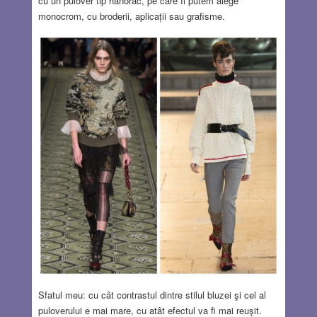
cu un pulover tip hanorac, pe care îl putem alege
monocrom, cu broderii, aplicații sau grafisme.
Sfatul meu: cu cât contrastul dintre stilul bluzei şi cel al
puloverului e mai mare, cu atât efectul va fi mai reuşit.