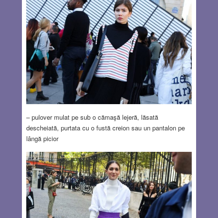
– pulover mulat pe sub o cămaşă lejeră, lăsată
descheiată, purtata cu o fustă creion sau un pantalon pe
lângă picior