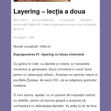
Layering – lecţia a doua
Mar 9, 2017
By
Irina Markovits
0 Comments
Posted in:
Arhiva editii
,
Ediţia 245
,
Graţie şi stil
Aceasta postare a fost vizualizata
de de ori
Vizualizari:
1,048
Număr vizualizări 1048 ori
Suprapunerea #1: layering cu bluza victoriană
Cu gulerul ei înalt, cu dantele şi volane, şi manșetele
romantice şi generoase, bluza victoriană e numa’ buna
pentru un telescopaj stilistic. Acestea vor permite naturii ei
pre-Belle Époque, de secol XIX, să se adapteze gusturilor
moderne.
O vom asorta, aşadar, cu un pulover de inspirație rustică,
cu reliefări, pentru că textura groasă a acestuia să
contrasteze cu delicatețea dantelei. Va arăta la fel de bine