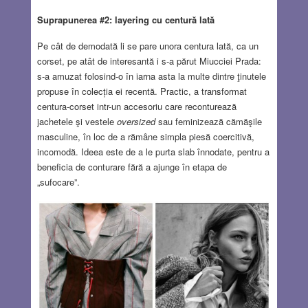
Suprapunerea #2: layering cu centură lată
Pe cât de demodată li se pare unora centura lată, ca un
corset, pe atât de interesantă i s-a părut Miucciei Prada:
s-a amuzat folosind-o în iarna asta la multe dintre ţinutele
propuse în colecția ei recentă. Practic, a transformat
centura-corset intr-un accesoriu care reconturează
jachetele şi vestele
oversized
sau feminizează cămăşile
masculine, în loc de a rămâne simpla piesă coercitivă,
incomodă. Ideea este de a le purta slab înnodate, pentru a
beneficia de conturare fără a ajunge în etapa de
„sufocare”.