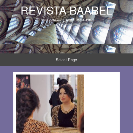
REVISTA BAABEL
ISSN 2734-4967, ISSN-L 2734-4967
Select Page