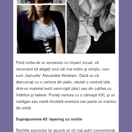
Fiind vorba de un accesoriu cu impact vizual, vă
recomand să alegeţi unul cât mai sobru şi simplu, cum
sunt „hamurile” Alexandrei Abraham. Dacă nu vă
descurcaţi cu o centura din piele, căutati o centură lată,
dintr-un material textil semi-rigid (doc) sau din catifea cu
întărituri şi balene. Purtaţi centura cu o cămaşă XXL şi un
cardigan sau vestă tricotată
oversize
sau peste un mantou
din stofă.
Suprapunerea #3: layering cu rochie
Rochiile sezonului îşi asumă un rol mai puțin convențional,