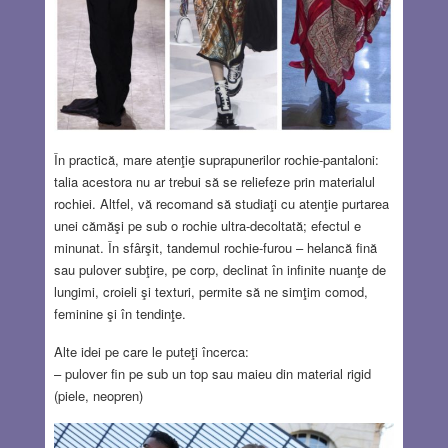
În practică, mare atenţie suprapunerilor rochie-pantaloni:
talia acestora nu ar trebui să se reliefeze prin materialul
rochiei. Altfel, vă recomand să studiaţi cu atenţie purtarea
unei cămăşi pe sub o rochie ultra-decoltată; efectul e
minunat. În sfârşit, tandemul rochie-furou – helancă fină
sau pulover subţire, pe corp, declinat în infinite nuanţe de
lungimi, croieli şi texturi, permite să ne simţim comod,
feminine şi în tendinţe.
Alte idei pe care le puteţi încerca:
– pulover fin pe sub un top sau maieu din material rigid
(piele, neopren)