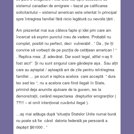
sistemul canadian de emigrare – bazat pe calificarea
solicitantului – sistemul american este orientat în principal
spre întregirea familiei fără nicio legătură cu nevoile țării .
Am prezentat mai sus câteva fapte și idei prin care am
încercat să exprim punctul meu de vedere. Probabil nu
complet, posibil nu perfect, deci vulnerabil . “ Da , ție îți
convine să vorbești de pe poziția de cetățean american ! “
. Replica mea: „E adevărat. Dar sosit legal, altfel n-aș fi
fost aici!” Și nu sunt singurul care gândește așa . Sau alții
care au așteptat / așteaptă ani de zile pentru reîntregirea
familiei … pe scurt e replica acelora care acceptă “ dura
lex sed lex “, nu a acelora care fiind ilegali în State,
primind deja anumite ajutoare de la guvern, ies la
demonstrații, cerând respectarea drepturilor emigranților (
??!!! – ei omit intenționat cuvântul ilegal ).
…aș mai adăuga după ”situația Statelor Unite numai bună
nu poate să fie când datoria federală pe persoană a
depășit $61000 . ”