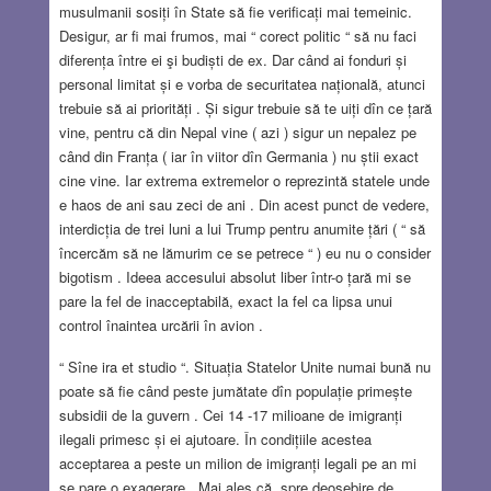
musulmanii sosiți în State să fie verificați mai temeinic.
Desigur, ar fi mai frumos, mai “ corect politic “ să nu faci
diferența între ei şi budiști de ex. Dar când ai fonduri și
personal limitat și e vorba de securitatea națională, atunci
trebuie să ai priorități . Și sigur trebuie să te uiți dîn ce țară
vine, pentru că din Nepal vine ( azi ) sigur un nepalez pe
când din Franța ( iar în viitor dîn Germania ) nu știi exact
cine vine. Iar extrema extremelor o reprezintă statele unde
e haos de ani sau zeci de ani . Din acest punct de vedere,
interdicția de trei luni a lui Trump pentru anumite țări ( “ să
încercăm să ne lămurim ce se petrece “ ) eu nu o consider
bigotism . Ideea accesului absolut liber într-o țară mi se
pare la fel de inacceptabilă, exact la fel ca lipsa unui
control înaintea urcării în avion .
“ Sîne ira et studio “. Situația Statelor Unite numai bună nu
poate să fie când peste jumătate dîn populație primește
subsidii de la guvern . Cei 14 -17 milioane de imigranți
ilegali primesc și ei ajutoare. În condițiile acestea
acceptarea a peste un milion de imigranți legali pe an mi
se pare o exagerare . Mai ales că, spre deosebire de