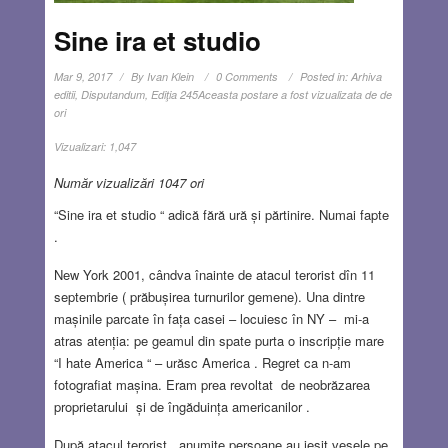
Sine ira et studio
Mar 9, 2017
By
Ivan Klein
0 Comments
Posted in:
Arhiva
editii
,
Disputandum
,
Ediţia 245
Aceasta postare a fost vizualizata de de
ori
Vizualizari:
1,047
Număr vizualizări 1047 ori
“Sine ira et studio “ adică fără ură și părtinire. Numai fapte
.
New York 2001, cândva înainte de atacul terorist dîn 11
septembrie ( prăbușirea turnurilor gemene). Una dintre
mașinile parcate în fața casei – locuiesc în NY – mi-a
atras atenția: pe geamul din spate purta o inscripție mare
“I hate America “ – urăsc America . Regret ca n-am
fotografiat mașina. Eram prea revoltat de neobrăzarea
proprietarului și de îngăduința americanilor .
După atacul terorist , anumite persoane au ieșit vesele pe