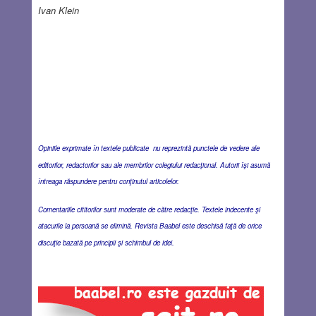
Ivan Klein
Opiniile exprimate în textele publicate nu reprezintă punctele de vedere ale
editorilor, redactorilor sau ale membrilor colegiului redacţional. Autorii îşi asumă
întreaga răspundere pentru conţinutul articolelor.
Comentariile cititorilor sunt moderate de către redacţie. Textele indecente şi
atacurile la persoană se elimină. Revista Baabel este deschisă faţă de orice
discuţie bazată pe principii şi schimbul de idei.