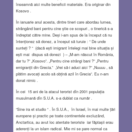
înseamnă aici multe beneficii materiale. Era originar din
Kosovo .
În ianuarie anul acesta, dintre tineri care abordau lumea,
strângând bani pentru cine știe ce scopuri , o tinerică s-a
îndreptat către mine. Deși i-am spus de la început că nu
întenționez să donez, a început să turuie : “ De unde
sunteți ? “ (dacă ești imigrant întelegi mai bine situația și
ești mai dispus să donezi ) – „M-am născut în România,
dar tu ?” „Kosovo”. „Pentru cine strângi bani ?” „Pentru
emigranții din Grecia.” „Vrei să-i aduci aici ?” „Nuuuu , să
plătim avocați acolo să obțină azil în Grecia”. Eu n-am
donat nimic .
În cei 15 ani de la atacul terorist dîn 2001 populația
musulmană dîn S.U.A. s-a dublat ca număr .
“Sine ira et studio “ . În S.U.A., în Israel, în mai multe țări
europene și practic pe toate continentele excluzând,
Anctartica, au avut loc atentate teroriste iar făptașii erau
aderenți la un islam radical. Mie mi se pare normal ca