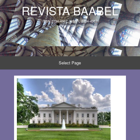
REVISTA BAABEL
ISSN 2734-4967, ISSN-L 2734-4967
Select Page