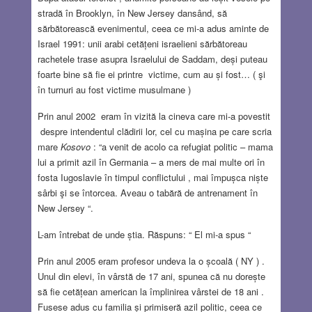
stradă în Brooklyn, în New Jersey dansând, să
sărbătorească evenimentul, ceea ce mi-a adus aminte de
Israel 1991: unii arabi cetățeni israelieni sărbătoreau
rachetele trase asupra Israelului de Saddam, deși puteau
foarte bine să fie ei printre victime, cum au și fost… ( şi
în turnuri au fost victime musulmane )
Prin anul 2002 eram în vizită la cineva care mi-a povestit
despre intendentul clădirii lor, cel cu mașina pe care scria
mare
Kosovo
: “a venit de acolo ca refugiat politic – mama
lui a primit azil în Germania – a mers de mai multe ori în
fosta Iugoslavie în timpul conflictului , mai împușca niște
sârbi şi se întorcea. Aveau o tabără de antrenament în
New Jersey “.
L-am întrebat de unde știa. Răspuns: “ El mi-a spus “
Prin anul 2005 eram profesor undeva la o școală ( NY ) .
Unul din elevi, în vârstă de 17 ani, spunea că nu dorește
să fie cetățean american la împlinirea vârstei de 18 ani .
Fusese adus cu familia și primiseră azil politic, ceea ce