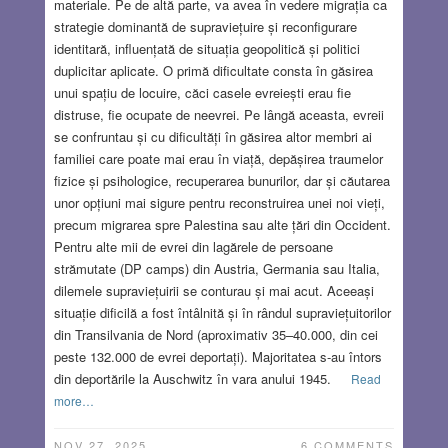
materiale. Pe de altă parte, va avea în vedere migrația ca
strategie dominantă de supraviețuire și reconfigurare
identitară, influențată de situația geopolitică și politici
duplicitar aplicate. O primă dificultate consta în găsirea
unui spațiu de locuire, căci casele evreiești erau fie
distruse, fie ocupate de neevrei. Pe lângă aceasta, evreii
se confruntau și cu dificultăți în găsirea altor membri ai
familiei care poate mai erau în viață, depășirea traumelor
fizice și psihologice, recuperarea bunurilor, dar și căutarea
unor opțiuni mai sigure pentru reconstruirea unei noi vieți,
precum migrarea spre Palestina sau alte țări din Occident.
Pentru alte mii de evrei din lagărele de persoane
strămutate (DP camps) din Austria, Germania sau Italia,
dilemele supraviețuirii se conturau și mai acut. Aceeași
situație dificilă a fost întâlnită și în rândul supraviețuitorilor
din Transilvania de Nord (aproximativ 35–40.000, din cei
peste 132.000 de evrei deportați). Majoritatea s-au întors
din deportările la Auschwitz în vara anului 1945.
Read
more…
NOV 27, 2025
6 COMMENTS