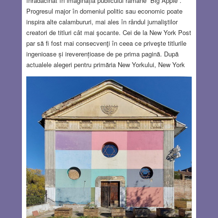
înrădăcinat în imaginația publicului rămâne “Big Apple”.
Progresul major în domeniul politic sau economic poate
inspira alte calambururi, mai ales în rândul jurnaliştilor
creatori de titluri cât mai şocante. Cei de la New York Post
par să fi fost mai consecvenţi în ceea ce priveşte titlurile
ingenioase și ireverențioase de pe prima pagină. După
actualele alegeri pentru primăria New Yorkului, New York
Post a găsit un titlu de răsunet, glosând pe marginea celei
mai cunoscute porecle a oraşului: The Red Apple… Noul
primar al New York-ului, născut în Uganda din părinți
indieni expulzați de Idi Amin și având o diplomă în studii
africane, era practic necunoscut înainte de a-și lansa
campania electorală. Cum se explică oare acest rezultat?
Au contribuit, fără îndoială, o serie de factori, dintre care
mulți sunt legați de presiunile economice cu care se
confruntă generațiile tinere. Eu cred, însă, că este greu de
ignorat legătura dintre victoria sa categorică și valul
alarmant de antisemitism care a izbucnit în campusurile
universitare.
Read more…
NOV 13, 2025
12 COMMENTS