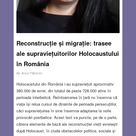
Reconstrucție și migrație: trasee
ale supraviețuitorilor Holocaustului
în România
By
Anca Filipovici
Holocaustului din România i-au supraviețuit aproximativ
380.000 de evrei, din totalul de peste 728.000 atins în
perioada interbelică. Reîntoarcerea în țară nu însemna că
viața își relua cursul de dinainte de perioada persecuțiilor,
căci supraviețuirea în sine însemna adaptarea la noile
provocări postbelice. Acest text va puncta, pe de o parte,
câteva elemente de bază ale reconstrucției vieții evreiești
după Holocaust, în ciuda obstacolelor politice, sociale și