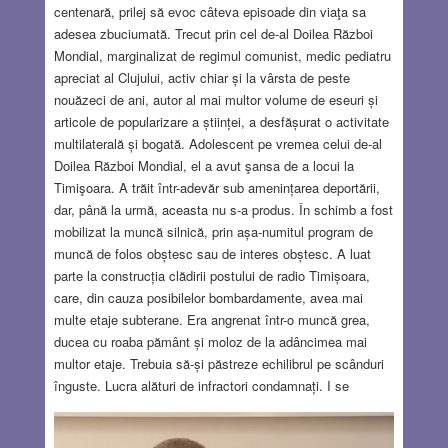
centenară, prilej să evoc câteva episoade din viaţa sa
adesea zbuciumată. Trecut prin cel de-al Doilea Război
Mondial, marginalizat de regimul comunist, medic pediatru
apreciat al Clujului, activ chiar și la vârsta de peste
nouăzeci de ani, autor al mai multor volume de eseuri și
articole de popularizare a științei, a desfășurat o activitate
multilaterală și bogată. Adolescent pe vremea celui de-al
Doilea Război Mondial, el a avut şansa de a locui la
Timişoara. A trăit într-adevăr sub amenințarea deportării,
dar, până la urmă, aceasta nu s-a produs. În schimb a fost
mobilizat la muncă silnică, prin așa-numitul program de
muncă de folos obștesc sau de interes obștesc. A luat
parte la construcția clădirii postului de radio Timișoara,
care, din cauza posibilelor bombardamente, avea mai
multe etaje subterane. Era angrenat într-o muncă grea,
ducea cu roaba pământ și moloz de la adâncimea mai
multor etaje. Trebuia să-și păstreze echilibrul pe scânduri
înguste. Lucra alături de infractori condamnați. I se
permitea totuși să locuiască acasă. Seara, după ziua de
lucru istovitoare, mai avea energia să iasă la plimbare în