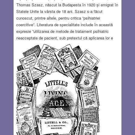
Thomas Szasz, născut la Budapesta în 1920 și emigrat în
Statele Unite la vârsta de 18 ani. Szasz s-a făcut
cunoscut, printre altele, pentru critica ”psihiatriei
coercitive”. Literatura de specialitate include în această
expresie ”utilizarea de metode de tratament psihiatric
neacceptate de pacient, sub pretextul că aplicarea lor e
necesară pentru prevenirea unor acțiuni negative împotriva
altor persoane sau deteriorarea stării medicale a
pacientului”. Ideea din titlu e legată de situația în care se
află o bună parte a omenirii în secolul XXI, în care
cetățeanului de rând i se cere să se alinieze unei realități
care nu i se potrivește. Nu, nu e vorba aici de societățile
totalitare, unde cetățeanului nu i se cere nimic, totul i se
impune.
Read more…
NOV 27, 2025
7 COMMENTS