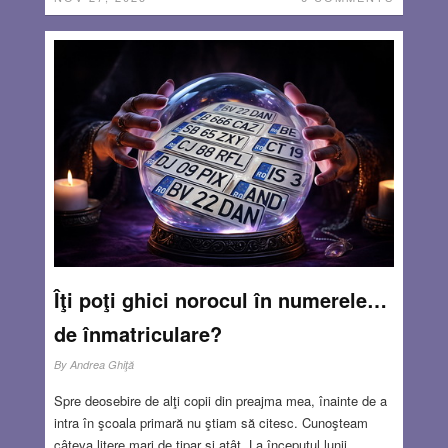
Îţi poţi ghici norocul în numerele…
de înmatriculare?
By
Andrea Ghiţă
Spre deosebire de alţi copii din preajma mea, înainte de a
intra în şcoala primară nu ştiam să citesc. Cunoşteam
câteva litere mari de tipar şi atât. La începutul lunii