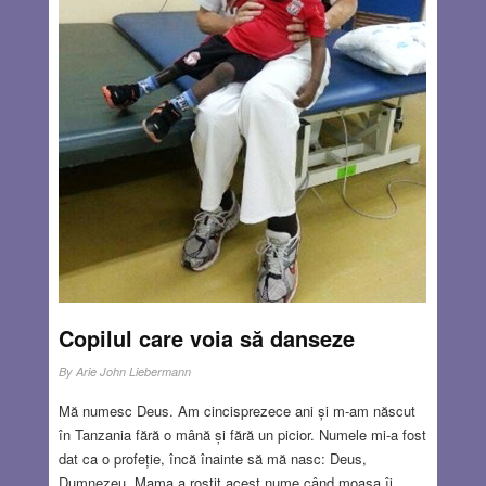
Electricitate și am servit ca rezervist în Tzahal timp de 5
ani. Deci desfid acuzația de antisemitism, respectiv
intenția de a discredita evreimea.
Read more…
NOV 27, 2025
31 COMMENTS
Copilul care voia să danseze
By
Arie John Liebermann
Mă numesc Deus. Am cincisprezece ani și m-am născut
în Tanzania fără o mână și fără un picior. Numele mi-a fost
dat ca o profeție, încă înainte să mă nasc: Deus,
Dumnezeu. Mama a rostit acest nume când moașa îi