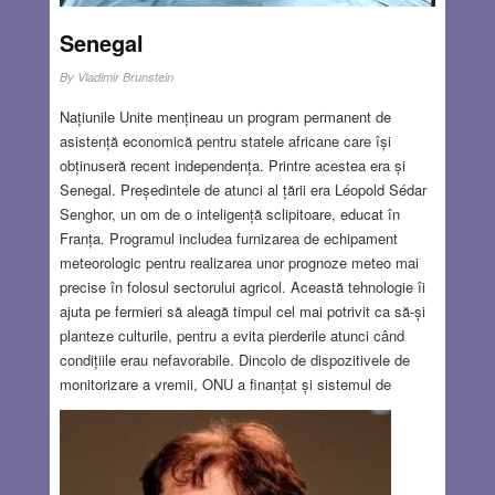
în “interior”.
Read more…
Senegal
NOV 27, 2025
27 COMMENTS
By
Vladimir Brunstein
Națiunile Unite mențineau un program permanent de
asistență economică pentru statele africane care își
obținuseră recent independența. Printre acestea era și
Senegal. Președintele de atunci al țării era Léopold Sédar
Senghor, un om de o inteligență sclipitoare, educat în
Franța. Programul includea furnizarea de echipament
meteorologic pentru realizarea unor prognoze meteo mai
precise în folosul sectorului agricol. Această tehnologie îi
ajuta pe fermieri să aleagă timpul cel mai potrivit ca să-și
planteze culturile, pentru a evita pierderile atunci când
condițiile erau nefavorabile. Dincolo de dispozitivele de
monitorizare a vremii, ONU a finanțat și sistemul de
alimentare cu energie — ceea ce a dus la implicarea
companiei mele — precum și un aparat de citire a
microfișelor. Un cititor de microfișe pentru agricultură?
Legătura poate părea ciudată. După cum mi-a explicat