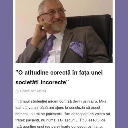
oraș, cu vreo domnișoară preferată. Se întâmpla să treacă
pe lângă ei un camion cu deținuți în uniforme vărgate de
închisoare. Văzându-l pe tata, deținuții strigau în gura
mare: „Salut, colega!” – o situație cel puțin jenantă în
centrul orașului, unde îl cunoșteau foarte mulți.
Read
more…
NOV 27, 2025
12 COMMENTS
”O atitudine corectă în fața unei
societăți incorecte”
By
Gabriel Ben Meron
În timpul studenției mi-am dorit să devin psihiatru. Mi-a
luat câțiva ani până am ajuns la concluzia că acest
domeniu nu mi se potrivește. Am descoperit că voiam să
tratez pacienți, nu numai să-i ascult… Titlul eseului de
față aparține unui (se pare) foarte cunoscut psihiatru,