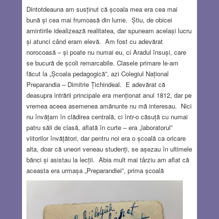
Dintotdeauna am susținut că școala mea era cea mai
bună și cea mai frumoasă din lume. Știu, de obicei
amintirile idealizează realitatea, dar spuneam același lucru
și atunci când eram elevă. Am fost cu adevărat
norocoasă – și poate nu numai eu, ci Aradul însuși, care
se bucură de școli remarcabile. Clasele primare le-am
făcut la „Școala pedagogică”, azi Colegiul Național
Preparandia – Dimitrie Țichindeal. E adevărat că
deasupra intrării principale era menționat anul 1812, dar pe
vremea aceea asemenea amănunte nu mă interesau. Nici
nu învățam în clădirea centrală, ci într-o căsuță cu numai
patru săli de clasă, aflată în curte – era „laboratorul”
viitorilor învățători, dar pentru noi era o școală ca oricare
alta, doar că uneori veneau studenți, se așezau în ultimele
bănci și asistau la lecții. Abia mult mai târziu am aflat că
aceasta era urmașa „Preparandiei”, prima școală
pedagogică română din Transilvania și, de fapt, una dintre
primele din lume! Dar cea pe care o consider cu adevărat
„școala mea” este Liceul Ioan Slavici, astăzi Colegiul
Național Moise Nicoară. Până astăzi, când mă prezint