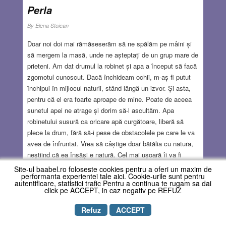
Perla
NOV 13, 2025
6 COMMENTS
By
Elena Stoican
Doar noi doi mai rămăseserăm să ne spălăm pe mâini și
să mergem la masă, unde ne așteptați de un grup mare de
prieteni. Am dat drumul la robinet și apa a început să facă
zgomotul cunoscut. Dacă închideam ochii, m-aș fi putut
închipui în mijlocul naturii, stând lângă un izvor. Și asta,
pentru că el era foarte aproape de mine. Poate de aceea
sunetul apei ne atrage și dorim să-l ascultăm. Apa
robinetului susură ca oricare apă curgătoare, liberă să
plece la drum, fără să-i pese de obstacolele pe care le va
avea de înfruntat. Vrea să câștige doar bătălia cu natura,
neștiind că ea însăși e natură. Cel mai ușoară îi va fi
trecerea printre pietre. Va aluneca, netezindu-le puțin, le
Site-ul baabel.ro foloseste cookies pentru a oferi un maxim de
performanta experientei tale aici. Cookie-urile sunt pentru
va îmbrățișa și va pleca mai departe. Lucrurile moi, fără
autentificare, statistici trafic Pentru a continua te rugam sa dai
consistență, îi vor da de furcă, ele vor încerca s-o
click pe ACCEPT, in caz negativ pe REFUZ
oprească din drum și să o supună, dar vor reuși numai cu
Refuz
ACCEPT
apa molcomă. Apa impetuoasă, odată scăpată din
strânsoarea moliciunii, nu-și va mai aminti nimic și va