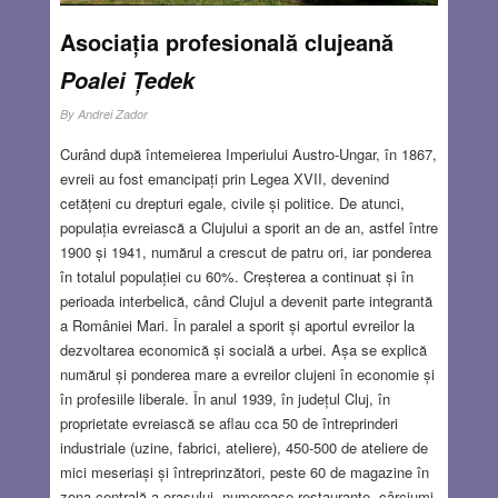
Asociația profesională clujeană
Poalei Țedek
By
Andrei Zador
Curând după întemeierea Imperiului Austro-Ungar, în 1867,
evreii au fost emancipați prin Legea XVII, devenind
cetățeni cu drepturi egale, civile și politice. De atunci,
populația evreiască a Clujului a sporit an de an, astfel între
1900 și 1941, numărul a crescut de patru ori, iar ponderea
în totalul populației cu 60%. Creșterea a continuat și în
perioada interbelică, când Clujul a devenit parte integrantă
a României Mari. În paralel a sporit și aportul evreilor la
dezvoltarea economică și socială a urbei. Așa se explică
numărul și ponderea mare a evreilor clujeni în economie și
în profesiile liberale. În anul 1939, în județul Cluj, în
proprietate evreiască se aflau cca 50 de întreprinderi
industriale (uzine, fabrici, ateliere), 450-500 de ateliere de
mici meseriași și întreprinzători, peste 60 de magazine în
zona centrală a orașului, numeroase restaurante, cârciumi