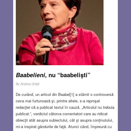
cineva, singurul motiv pentru includerea acestuia era
faptul că o țară vecină avea deja unul. Acest proiect a dus
la singura mea întâlnire directă cu personal ONU: un
britanic cu o ușoară aură aristocratică și un tânăr inginer
pakistanez. Întâlnirea în sine a fost plictisitoare, dar
inginerul mi s-a părut un om interesant. Era musulman,
deschis să discute despre orice subiect, și tocmai
încheiase pelerinajul la Mecca.
Read more…
NOV 27, 2025
5 COMMENTS
, nu “baabelişti”
Baabelieni
By
Andrea Ghiţă
De curând, un articol din Baabel[1] a stârnit o controversă
ceva mai furtunoasă şi, printre altele, s-a reproşat
redacţiei că a publicat textul în cauză. „Articolul nu trebuia
publicat.”, verdictul câtorva comentatori care au ridicat
obiecţii atât asupra subiectului, cât şi asupra conţinutului,
mi-a inspirat gândurile de faţă. Atunci când, împreună cu