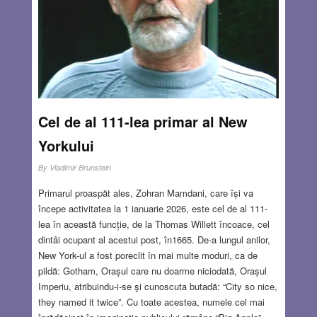
NOV 20, 2025
28 COMMENTS
Cel de al 111-lea primar al New
Yorkului
By
Vladimir Brunstein
Primarul proaspăt ales, Zohran Mamdani, care își va
începe activitatea la 1 ianuarie 2026, este cel de al 111-
lea în această funcție, de la Thomas Willett încoace, cel
dintâi ocupant al acestui post, în1665. De-a lungul anilor,
New York-ul a fost poreclit în mai multe moduri, ca de
pildă: Gotham, Orașul care nu doarme niciodată, Orașul
Imperiu, atribuindu-i-se şi cunoscuta butadă: “City so nice,
they named it twice”. Cu toate acestea, numele cel mai