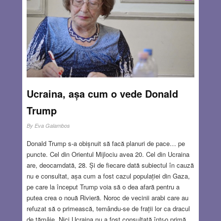
Ucraina, așa cum o vede Donald
Trump
By
Eva Galambos
Donald Trump s-a obișnuit să facă planuri de pace… pe
puncte. Cel din Orientul Mijlociu avea 20. Cel din Ucraina
are, deocamdată, 28. Și de fiecare dată subiectul în cauză
nu e consultat, așa cum a fost cazul populației din Gaza,
pe care la început Trump voia să o dea afară pentru a
putea crea o nouă Rivieră. Noroc de vecinii arabi care au
refuzat să o primească, temându-se de frații lor ca dracul
de tămâie. Nici Ucraina nu a fost consultată într-o primă