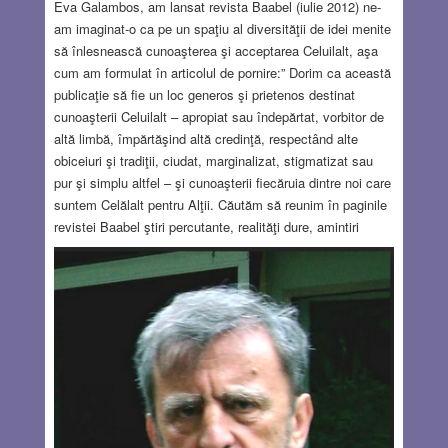
Eva Galambos, am lansat revista Baabel (iulie 2012) ne-
am imaginat-o ca pe un spaţiu al diversităţii de idei menite
să înlesnească cunoaşterea şi acceptarea Celuilalt, aşa
cum am formulat în articolul de pornire:” Dorim ca această
publicaţie să fie un loc generos şi prietenos destinat
cunoaşterii Celuilalt – apropiat sau îndepărtat, vorbitor de
altă limbă, împărtăşind altă credinţă, respectând alte
obiceiuri şi tradiţii, ciudat, marginalizat, stigmatizat sau
pur şi simplu altfel – şi cunoaşterii fiecăruia dintre noi care
suntem Celălalt pentru Alţii. Căutăm să reunim în paginile
revistei Baabel ştiri percutante, realităţi dure, amintiri
impresionante, întâmplări inedite, poveşti duioase, imagini
îndrăzneţe, savori îmbietoare menite să reflecte cât mai
cuprinzător această lume a Oamenilor care, în noianul de
informaţie care ne împresoară, ni se arată tot mai mult ca
un iureş agresiv …” Au trecut anii şi – datorită
componenţei majoritare a autorilor (peste o sută de
semnatari în 13 ani), dar şi ponderii subiectelor abordate –
revista a fost percepută drept una “evreiască”, devenind şi
o sursă de referinţe în acest sens. Precizez că Baabel nu
a avut şi nu are nicio agendă…
Read more…