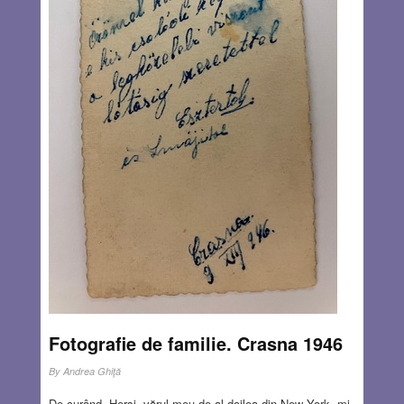
unui arădean sau fost arădean, adaug cu mândrie „Moise
Nicoară, promoția 1971”. Și într-adevăr, a fost un salt cât
se poate de semnificativ. Întreaga atmosferă s-a
schimbat.
Read more…
NOV 13, 2025
7 COMMENTS
Fotografie de familie. Crasna 1946
By
Andrea Ghiţă
De curând, Herşi, vărul meu de al doilea din New York, mi-