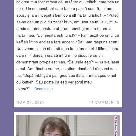
privirea m-a fost atrasă de un tânăr cu keffieh, care bea un
ceai. Un demonstrant care face o pauză scurtă, mi-am
spus, și am început să-mi consult harta turistică. – “Puteți
să-mi dați un plic cu zahăr brun, am uitat să-mi iau”, mi s-
a adresat demonstrantul. L-am servit și m-am întors la
harta mea. “Dumneata ești turist?” – l-am auzit pe omul cu
keffieh într-o engleză fără accent. “Da” i-am răspuns scurt.
Nu aveam niciun chef să stau la taifas cu el. Ultimul lucru
care mi-l doream era să intru într-o discuție cu un
demonstrant pro-palestinian. “De unde ești?” – nu s-a lăsat
omul. Am tăcut o vreme, nu știam dacă să-i răspund sau
nu. “După înfățișare pari grec sau italian, mi-a spus omul
cu keffieh. Sau poate că ești verișorul meu
evreu?”
Read more…
NOV 27, 2025
14 COMMENTS