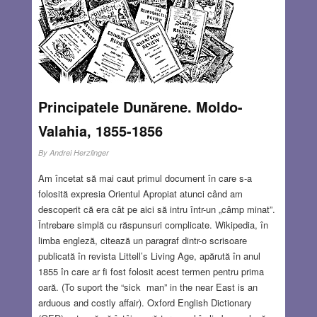
Principatele Dunărene. Moldo-
Valahia, 1855-1856
By
Andrei Herzlinger
Am încetat să mai caut primul document în care s-a
folosită expresia Orientul Apropiat atunci când am
descoperit că era cât pe aici să intru într-un „câmp minat”.
Întrebare simplă cu răspunsuri complicate. Wikipedia, în
limba engleză, citează un paragraf dintr-o scrisoare
publicată în revista Littell’s Living Age, apărută în anul
1855 în care ar fi fost folosit acest termen pentru prima
oară. (To suport the “sick man” in the near East is an
arduous and costly affair). Oxford English Dictionary