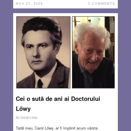
NOV 27, 2025
3 COMMENTS
Cei o sută de ani ai Doctorului
Lőwy
By
Daniel Lõwy
Tatăl meu, Carol Lőwy, ar fi împlinit acum vârsta