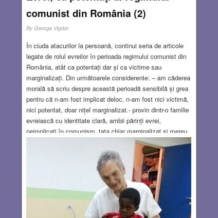
comunist din România (2)
By
George Vigdor
În ciuda atacurilor la persoană, continui seria de articole
legate de rolul evreilor în perioada regimului comunist din
România, atât ca potentați dar și ca victime sau
marginalizați. Din următoarele considerente: – am căderea
morală să scriu despre această perioadă sensibilă și grea
pentru că n-am fost implicat deloc, n-am fost nici victimă,
nici potentat, doar nițel marginalizat.- provin dintr-o familie
evreiască cu identitate clară, ambii părinți evrei,
neimplicați în comunism, tata chiar marginalizat și mereu
sub supravegherea Securității, unde era convocat anual
pentru verificări ca element ostil. N-am descoperit
sinagoga și comunitatea evreiască la senectute, le-am
frecventat ambele în mod deschis și demn. Mi-am asumat
originea chiar în circumstanțe ostile dar și benefice, în
mod univoc și mândru. Părinții mei după pensie au lucrat
mulți ani la Comunitatea din Cluj. Am trăit 5 ani în Israel,
unde am avut funcții de răspundere la Regia de