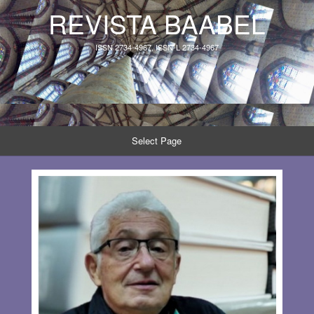
REVISTA BAABEL
ISSN 2734-4967, ISSN-L 2734-4967
Select Page