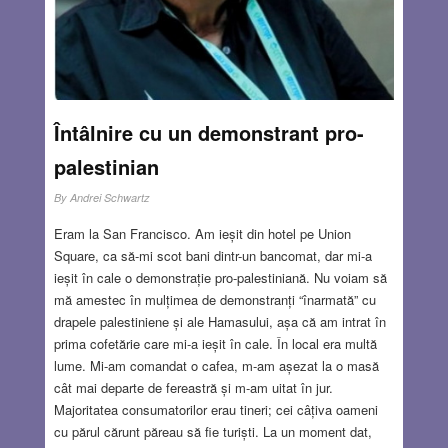
Întâlnire cu un demonstrant pro-
palestinian
By
Andrei Schwartz
Eram la San Francisco. Am ieșit din hotel pe Union
Square, ca să-mi scot bani dintr-un bancomat, dar mi-a
ieșit în cale o demonstrație pro-palestiniană. Nu voiam să
mă amestec în mulțimea de demonstranți “înarmată” cu
drapele palestiniene și ale Hamasului, așa că am intrat în
prima cofetărie care mi-a ieșit în cale. În local era multă
lume. Mi-am comandat o cafea, m-am așezat la o masă
cât mai departe de fereastră și m-am uitat în jur.
Majoritatea consumatorilor erau tineri; cei câțiva oameni
cu părul cărunt păreau să fie turiști. La un moment dat,