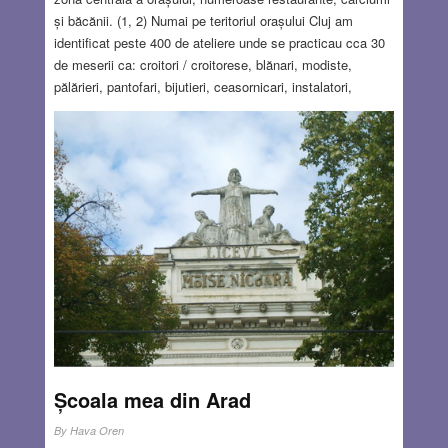
și băcănii. (1, 2) Numai pe teritoriul orașului Cluj am
identificat peste 400 de ateliere unde se practicau cca 30
de meserii ca: croitori / croitorese, blănari, modiste,
pălărieri, pantofari, bijutieri, ceasornicari, instalatori,
mecanici, tinichigii, tâmplari, tapițeri etc. Numărul
persoanelor angrenate în aceste activități a crescut
continuu, ajungând la câteva mii. La începutul secolului
XX, odată cu numărul mare de meșteșugari și
diversificarea activității lor, au apărut probleme legate de
lipsa unor servicii de asistență socială în caz de boală,
accidente de muncă, pierderea capacității de muncă,
bătrânețe, pierderea familiei, imposibilitatea de a-și duce
traiul singur, toate pe fondul unei situații financiare
modeste.
Read more…
NOV 13, 2025
7 COMMENTS
Școala mea din Arad
By
Hava Oren