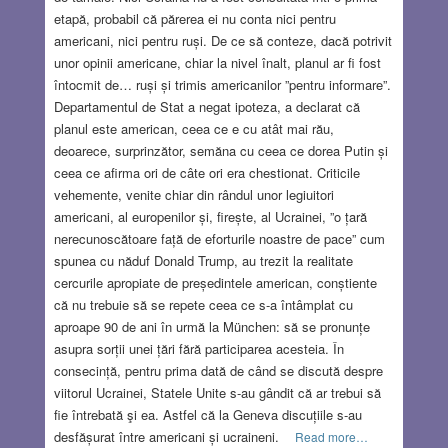
etapă, probabil că părerea ei nu conta nici pentru
americani, nici pentru ruși. De ce să conteze, dacă potrivit
unor opinii americane, chiar la nivel înalt, planul ar fi fost
întocmit de… ruși și trimis americanilor ”pentru informare”.
Departamentul de Stat a negat ipoteza, a declarat că
planul este american, ceea ce e cu atât mai rău,
deoarece, surprinzător, semăna cu ceea ce dorea Putin și
ceea ce afirma ori de câte ori era chestionat. Criticile
vehemente, venite chiar din rândul unor legiuitori
americani, al europenilor și, firește, al Ucrainei, ”o țară
nerecunoscătoare față de eforturile noastre de pace” cum
spunea cu năduf Donald Trump, au trezit la realitate
cercurile apropiate de președintele american, conștiente
că nu trebuie să se repete ceea ce s-a întâmplat cu
aproape 90 de ani în urmă la München: să se pronunțe
asupra sorții unei țări fără participarea acesteia. În
consecință, pentru prima dată de când se discută despre
viitorul Ucrainei, Statele Unite s-au gândit că ar trebui să
fie întrebată şi ea. Astfel că la Geneva discuțiile s-au
desfășurat între americani și ucraineni.
Read more…