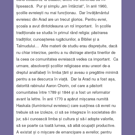
lipsească. Pur și simplu „am întârziat”, în anii 1960,
școlile evreiești nu mai funcționau. Dar învățământul
evreiesc din Arad are un trecut glorios. Pentru evrei,
școala a avut dintotdeauna un rol important. În școlile
tradiționale se studia în primul rând religia: păstrarea
tradițiilor, cunoașterea rugăciunilor, a Bibliei și a
Talmudului… Alte materii de studiu erau disprețuite, dacă
nu chiar interzise, pentru a nu distrage atenția tinerilor de
la ceea ce comunitatea evreiască vedea ca important. Ca
urmare, absolvenții școlilor religioase erau uneori de-a
dreptul analfabeți în limba țării și aveau o pregătire minimă
pentru a se descurca în viață. Dar la Arad nu a fost așa,
datorită rabinului Aaron Chorin, cel care a păstorit
comunitatea între 1789 și 1844 și a fost un reformator
avant la lettre. În anii 1770 a apărut mișcarea numită
Haskala (iluminismul evreiesc) care susținea că evreii nu
trebuie să se izoleze, ci să se integreze în societatea din
jur, să-i cunoască limba și cultura și să-i adopte valorile,
să se poarte ca toată lumea, să aibă ocupații productive.
A existat și o mișcare de emancipare a evreilor, pentru