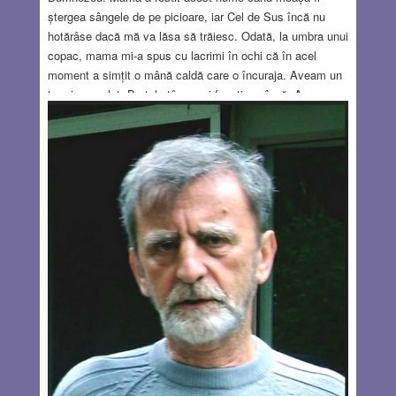
ștergea sângele de pe picioare, iar Cel de Sus încă nu
hotărâse dacă mă va lăsa să trăiesc. Odată, la umbra unui
copac, mama mi-a spus cu lacrimi în ochi că în acel
moment a simțit o mână caldă care o încuraja. Aveam un
trup incomplet. Brațul stâng mai funcționa încă. Aproape
toată mâna dreaptă îmi lipsea. Iar piciorul drept? Era doar
umbra unui picior. Mă târam ca o șopârlă. Copiii din sat,
nemiloși, mi-au pus tot felul de porecle. Iar doctorii mă
examinau ca pe cineva care purta semnele nenorocirii,
sperau într-o minune, dar nu îndrăzneau să creadă cu în
ea adevărat. Eu nu voiam decât să stau în picioare, să mă
joc, să dansez… Am simțit ce înseamnă să vezi lumea de
jos, din praf. Atunci am zburat într-o țară îndepărtată,
Israel, la spitalul Wolfson, unde mi-au reparat inima. Mi-au
făcut și o proteză în locul piciorului drept și apoi m-au dus
la fizioterapeutul Arie-John – un om înalt, care mergea cu
pași măsurați și care avea amintirea multor copii cu trupul
reparat. Nu m-a întrebat dacă mă doare. El știa că da. S-a
uitat și dincolo de membrele mele deformate și de proteză,
într-un loc în care nimeni nu a avut răbdarea să privească,