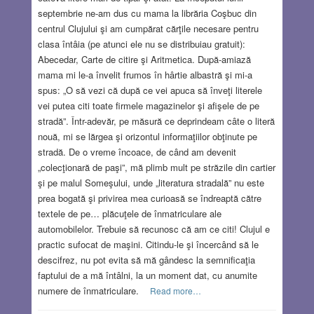
septembrie ne-am dus cu mama la librăria Coşbuc din
centrul Clujului şi am cumpărat cărţile necesare pentru
clasa întâia (pe atunci ele nu se distribuiau gratuit):
Abecedar, Carte de citire şi Aritmetica. După-amiază
mama mi le-a învelit frumos în hârtie albastră şi mi-a
spus: „O să vezi că după ce vei apuca să înveţi literele
vei putea citi toate firmele magazinelor şi afişele de pe
stradă”. Într-adevăr, pe măsură ce deprindeam câte o literă
nouă, mi se lărgea şi orizontul informaţiilor obţinute pe
stradă. De o vreme încoace, de când am devenit
„colecţionară de paşi”, mă plimb mult pe străzile din cartier
şi pe malul Someşului, unde „literatura stradală” nu este
prea bogată şi privirea mea curioasă se îndreaptă către
textele de pe… plăcuţele de înmatriculare ale
automobilelor. Trebuie să recunosc că am ce citi! Clujul e
practic sufocat de maşini. Citindu-le şi încercând să le
descifrez, nu pot evita să mă gândesc la semnificaţia
faptului de a mă întâlni, la un moment dat, cu anumite
numere de înmatriculare.
Read more…