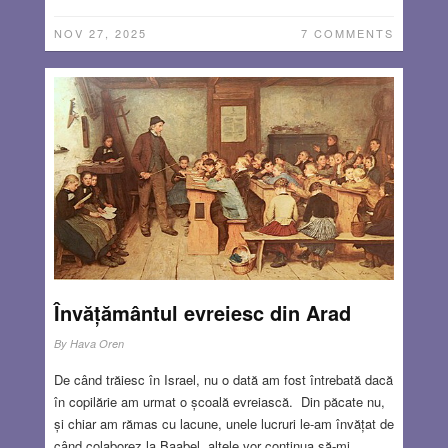
NOV 27, 2025
7 COMMENTS
Învățământul evreiesc din Arad
By
Hava Oren
De când trăiesc în Israel, nu o dată am fost întrebată dacă
în copilărie am urmat o școală evreiască. Din păcate nu,
și chiar am rămas cu lacune, unele lucruri le-am învățat de
când colaborez la Baabel, altele vor continua să-mi