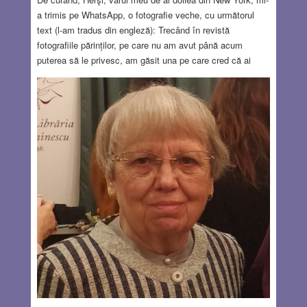
a trimis pe WhatsApp, o fotografie veche, cu următorul
text (l-am tradus din engleză): Trecând în revistă
fotografiile părinților, pe care nu am avut până acum
puterea să le privesc, am găsit una pe care cred că ai
aprecia-o și tu. Nu am înţeles textul maghiar de pe verso,
m-aş bucura dacă mi l-ai traduce.” Spre uimirea mea, în
centrul fotografiei sepia, ca nişte oaspeţi de onoare se află
părinţii mei, foarte, foarte tineri şi alături de ei o fetişcană.
În spatele lor, în picioare, la stânga şi la dreapta, câte un
cuplu tânăr, iar în mijloc o femeie cu batic, de vreo
treizeci-patruzeci de ani. Textul de pe verso, scris frumos
de mână, sună (în maghiară): “Îţi expediem cu bucurie
această mică fotografie de familie, în speranţa că ne vom
revedea cât de curând. Eszter şi Smáji, Crasna, 9 XII,
1946”. Am privit cu luare aminte fotografia şi am
recunoscut persoanele din instantaneul surprins în faţa
casei din Crasna, în 1946. Mi-am dat seama cine sunt
pentru că le-am cunoscut şi eu, cu vreo 35-40 de ani mai
târziu decât momentul surprins de obiectivul aparatului de
fotografiat.
Read more…