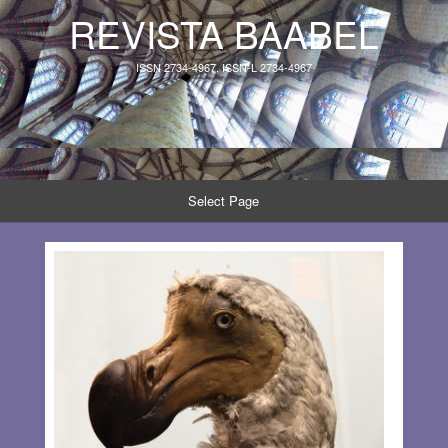
REVISTA BAABEL
ISSN 2734-4967, ISSN-L 2734-4967
Select Page