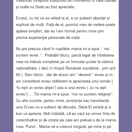
însemnat începutul sfârșitului din momentul în care carnea
și ouăle lui Dodo au fost apreciate .
Evreul, cu tot ce se referă la el, e un subiect abordat și
explicat de mulți. Față de ei, punctul meu de vedere poate
apărea simplist, dar eu l-am format pentru mine prin
prisma experienței personale de viață .
Nu pot preciza când în copilărie mama mi-a spus : “noi
suntem evrei .” . Probabil târziu, parcă legat de întrebarea
mea ce trebuie completat pe un formular școlar la rubrica
naționalitate. ( deci în timpul României socialiste , prin anii
60 ). Deci târziu , dar de atunci am ” devenit ” evreu și m-
am considerat evreu indiferent la aprecierea unui român (
“tu ești un evreu atipic”) sau a unui evreu ( „tu nu ești
evreu”) … Tot mama mi-a spus: “noi nu suntem religioși”.
Cu alte cuvinte, pentru mine, existența sau inexistența
unui D-zeu nu e subiect de discuție. Dacă El există și e
bun va aprecia, fără îndoială, că eu caut sa urmez linia de
corectitudine și de cinste pe care am preluat-o de la mama
mea. Punct . Mama ne-a crescut singură, pe mine și pe