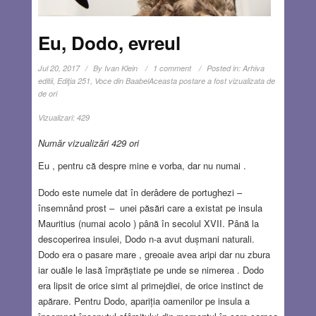
Eu, Dodo, evreul
Jul 20, 2017
By
Ivan Klein
1 comment
Posted in:
Arhiva
editii
,
Ediţia 251
,
Voce din Baabel
Aceasta postare a fost vizualizata de
de ori
Vizualizari:
429
Număr vizualizări 429 ori
Eu , pentru că despre mine e vorba, dar nu numai .
Dodo este numele dat în derâdere de portughezi –
însemnând prost – unei păsări care a existat pe insula
Mauritius (numai acolo ) până în secolul XVII. Până la
descoperirea insulei, Dodo n-a avut dușmani naturali.
Dodo era o pasare mare , greoaie avea aripi dar nu zbura
iar ouăle le lasă împrăștiate pe unde se nimerea . Dodo
era lipsit de orice simt al primejdiei, de orice instinct de
apărare. Pentru Dodo, apariția oamenilor pe insula a