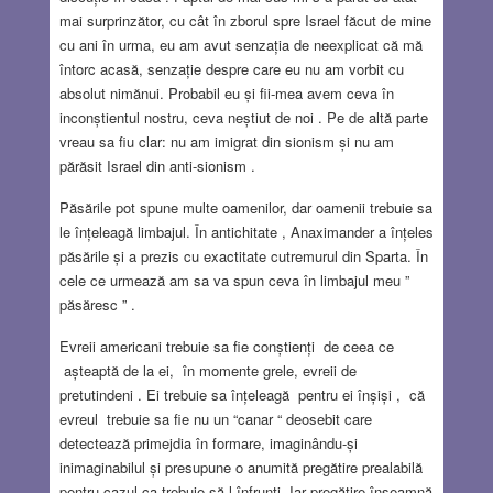
mai surprinzător, cu cât în zborul spre Israel făcut de mine
cu ani în urma, eu am avut senzația de neexplicat că mă
întorc acasă, senzație despre care eu nu am vorbit cu
absolut nimănui. Probabil eu și fii-mea avem ceva în
inconștientul nostru, ceva neștiut de noi . Pe de altă parte
vreau sa fiu clar: nu am imigrat din sionism și nu am
părăsit Israel din anti-sionism .
Păsările pot spune multe oamenilor, dar oamenii trebuie sa
le înțeleagă limbajul. În antichitate , Anaximander a înțeles
păsările și a prezis cu exactitate cutremurul din Sparta. În
cele ce urmează am sa va spun ceva în limbajul meu ”
păsăresc ” .
Evreii americani trebuie sa fie conștienți de ceea ce
așteaptă de la ei, în momente grele, evreii de
pretutindeni . Ei trebuie sa înțeleagă pentru ei înșiși , că
evreul trebuie sa fie nu un “canar “ deosebit care
detectează primejdia în formare, imaginându-și
inimaginabilul și presupune o anumită pregătire prealabilă
pentru cazul ca trebuie să-l înfrunți. Iar pregătire înseamnă