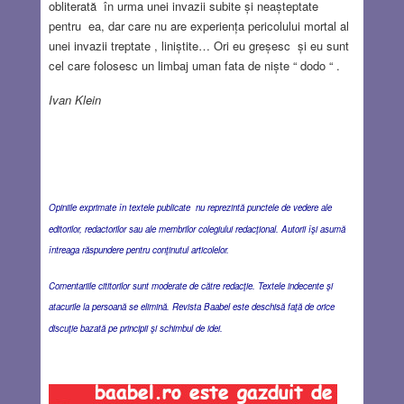
obliterată în urma unei invazii subite și neașteptate
pentru ea, dar care nu are experiența pericolului mortal al
unei invazii treptate , liniștite… Ori eu greșesc și eu sunt
cel care folosesc un limbaj uman fata de niște “ dodo “ .
Ivan Klein
Opiniile exprimate în textele publicate nu reprezintă punctele de vedere ale
editorilor, redactorilor sau ale membrilor colegiului redacţional. Autorii îşi asumă
întreaga răspundere pentru conţinutul articolelor.
Comentariile cititorilor sunt moderate de către redacţie. Textele indecente şi
atacurile la persoană se elimină. Revista Baabel este deschisă faţă de orice
discuţie bazată pe principii şi schimbul de idei.