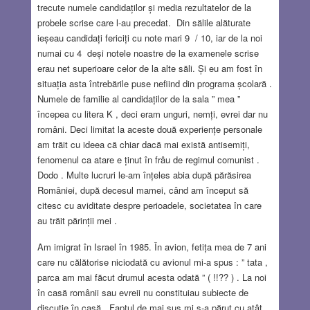
trecute numele candidaților și media rezultatelor de la
probele scrise care l-au precedat. Din sălile alăturate
ieșeau candidați fericiți cu note mari 9 / 10, iar de la noi
numai cu 4 deși notele noastre de la examenele scrise
erau net superioare celor de la alte săli. Și eu am fost în
situația asta întrebările puse nefiind din programa școlară .
Numele de familie al candidaților de la sala ” mea ”
începea cu litera K , deci eram unguri, nemți, evrei dar nu
români. Deci limitat la aceste două experiențe personale
am trăit cu ideea că chiar dacă mai există antisemiți,
fenomenul ca atare e ținut în frâu de regimul comunist .
Dodo . Multe lucruri le-am înțeles abia după părăsirea
României, după decesul mamei, când am început să
citesc cu aviditate despre perioadele, societatea în care
au trăit părinții mei .
Am imigrat în Israel în 1985. În avion, fetița mea de 7 ani
care nu călătorise niciodată cu avionul mi-a spus : ” tata ,
parca am mai făcut drumul acesta odată ” ( !!?? ) . La noi
în casă românii sau evreii nu constituiau subiecte de
discuție în casă . Faptul de mai sus mi s-a părut cu atât