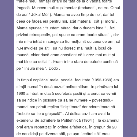
fratele meu, rămași orfani de tată de la o vârstă foarte
fragedă. Muncea mult suplimentar (traduceri , de ex. Omul
de aur / Jókai Mór ). Mama nu avea timp de noi, dar tot
ceea ce făcea era pentru noi, atât material, cât și moral .
Mama spunea : “suntem săraci dar o ducem bine ” . Azi,
privind retrospectiv, pot spune ca eram foarte săraci , dar
mie mi-a intrat în sânge sa fiu mulțumit cu ceea ce am, să
nu-i invidiez pe alții, să nu doresc mai mult la locul de
muncă, chiar dacă eram conștient că lucrez mai mult și
mai bine ca ceilalți . Eram într-o stare de euforie continuă
pe ” insula mea “. Dodo .
În timpul copilăriei mele, școală facultate (1953-1969) am
simțit numai în două cazuri antisemitism: în primăvara lui
1960 a intrat în clasă secretara școlii și a cerut ca evreii
să se ridice în picioare ca să ne numere – povestindu-i
mamei am primit replica “liniștitoare” dar adormitoare că
“trebuie sa fie o greșeală” . Al doilea caz l-am avut la
examenul de admitere la Politehnică (1964 ) ; la examenul
oral eram repartizați în ordine alfabetică, în grupuri de 20
de candidați pe diverse săli, pe ușa fiecărei săli erau