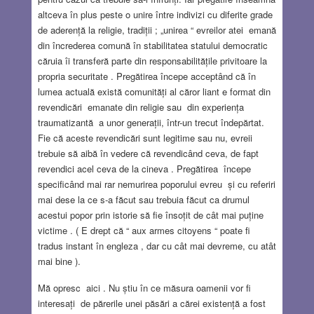
altceva în plus peste o unire între indivizi cu diferite grade
de aderență la religie, tradiții ; „unirea “ evreilor atei emană
din încrederea comună în stabilitatea statului democratic
căruia îi transferă parte din responsabilitățile privitoare la
propria securitate . Pregătirea începe acceptând că în
lumea actuală există comunități al căror liant e format din
revendicări emanate din religie sau din experiența
traumatizantă a unor generații, într-un trecut îndepărtat.
Fie că aceste revendicări sunt legitime sau nu, evreii
trebuie să aibă în vedere că revendicând ceva, de fapt
revendici acel ceva de la cineva . Pregătirea începe
specificând mai rar nemurirea poporului evreu și cu referiri
mai dese la ce s-a făcut sau trebuia făcut ca drumul
acestui popor prin istorie să fie însoțit de cât mai puține
victime . ( E drept că “ aux armes citoyens “ poate fi
tradus instant în engleza , dar cu cât mai devreme, cu atât
mai bine ).
Mă opresc aici . Nu știu în ce măsura oamenii vor fi
interesați de părerile unei păsări a cărei existență a fost