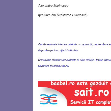
Alexandru Marinescu
(preluare din
Realitatea Evreiască
)
Opiniile exprimate în textele publicate nu reprezintă punctele de vedere 
răspundere pentru conţinutul articolelor.
Comentariile cititorilor sunt moderate de către redacţie. Textele indec
pe principii şi schimbul de idei.