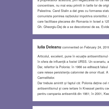
concentrare, nu mai erau primiti in tarile lor de orig
Palestina. Cand Stalin a dat gres cu formarea statul
comuniste pornirea razboiului impotriva sionistilor
care facilitase plecarea din Romania in Israel a 125
Gh. Gheorgiu-Dej de a se descotorosi de ea. Eviden
Iulia Deleanu
commented on February 24, 20
Articolul, excelent, pune în ecuație antisemitismul 
în sfera de influență a fostei URSS. Un scenariu, a
Dar, referitor la Polonia: în 1966 se editează falsu
care reiese persistența calomniei de omor ritual. 
Carmelitelor.
Dar trebuie amintit și faptul că: Polonia deține c
antisemitismul și cere iertare în Knesset pentru cee
pentru campania antisemită din 1961; în 2001, Kwa