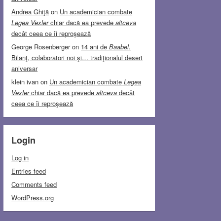
Andrea Ghiţă
on
Un academician combate
Legea Vexler
chiar dacă ea prevede
altceva
decât ceea ce îi reproşează
George Rosenberger
on
14 ani de
Baabel
.
Bilanţ, colaboratori noi şi… tradiţionalul desert
aniversar
klein ivan
on
Un academician combate
Legea
Vexler
chiar dacă ea prevede
altceva
decât
ceea ce îi reproşează
Login
Log in
Entries feed
Comments feed
WordPress.org