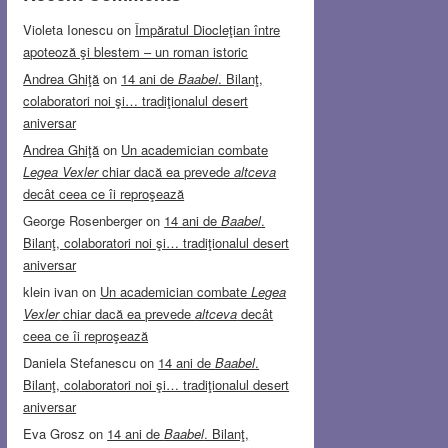
Violeta Ionescu
on
Împăratul Diocleţian între
apoteoză şi blestem – un roman istoric
Andrea Ghiţă
on
14 ani de
Baabel
. Bilanţ,
colaboratori noi şi… tradiţionalul desert
aniversar
Andrea Ghiţă
on
Un academician combate
Legea Vexler
chiar dacă ea prevede
altceva
decât ceea ce îi reproşează
George Rosenberger
on
14 ani de
Baabel
.
Bilanţ, colaboratori noi şi… tradiţionalul desert
aniversar
klein ivan
on
Un academician combate
Legea
Vexler
chiar dacă ea prevede
altceva
decât
ceea ce îi reproşează
Daniela Stefanescu
on
14 ani de
Baabel
.
Bilanţ, colaboratori noi şi… tradiţionalul desert
aniversar
Eva Grosz
on
14 ani de
Baabel
. Bilanţ,