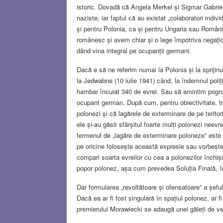
istoric. Dovadă că Angela Merkel și Sigmar Gabriel
naziste, iar faptul că au existat „colaboratori indi
și pentru Polonia, ca și pentru Ungaria sau Români
românesc și avem chiar și o lege împotriva negațio
dând vina integral pe ocupanții germani.
Dacă e să ne referim numai la Polonia și la sprijinu
la Jedwabne (10 iulie 1941) când, la îndemnul poliț
hambar încuiat 340 de evrei. Sau să amintim pogrom
ocupant german. După cum, pentru obiectivitate, tr
polonezi și că lagărele de exterminare de pe teritor
ele și-au găsit sfârșitul foarte mulți polonezi nee
termenul de „lagăre de exterminare poloneze” este 
pe oricine folosește această expresie sau vorbește
compari soarta evreilor cu cea a polonezilor închiși
popor polonez, așa cum prevedea Soluția Finală, în
Dar formularea „revoltătoare și ofensatoare” a șefu
Dacă ea ar fi fost singulară în spațiul polonez, ar 
premierului Morawiecki se adaugă unei găleți de ven