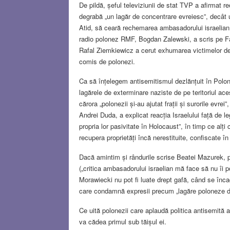
De pildă, șeful televiziunii de stat TVP a afirmat r
degrabă „un lagăr de concentrare evreiesc”, decât u
Atid, să ceară rechemarea ambasadorului israelian 
radio polonez RMF, Bogdan Zalewski, a scris pe Faceb
Rafal Ziemkiewicz a cerut exhumarea victimelor de
comis de polonezi.
Ca să înțelegem antisemitismul dezlănțuit în Poloni
lagărele de exterminare naziste de pe teritoriul ace
cărora „polonezii și-au ajutat frații și surorile evr
Andrei Duda, a explicat reacția Israelului față de l
propria lor pasivitate în Holocaust”, în timp ce alți
recupera proprietăți încă nerestituite, confiscate î
Dacă amintim și rândurile scrise Beatei Mazurek, pu
(„critica ambasadorului israelian mă face să nu îi pot
Morawiecki nu pot fi luate drept gafă, când se încad
care condamnă expresii precum „lagăre poloneze d
Ce uită polonezii care aplaudă politica antisemită a
va cădea primul sub tăișul ei.