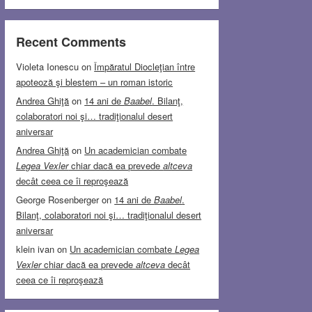
Recent Comments
Violeta Ionescu
on
Împăratul Diocleţian între
apoteoză şi blestem – un roman istoric
Andrea Ghiţă
on
14 ani de
Baabel
. Bilanţ,
colaboratori noi şi… tradiţionalul desert
aniversar
Andrea Ghiţă
on
Un academician combate
Legea Vexler
chiar dacă ea prevede
altceva
decât ceea ce îi reproşează
George Rosenberger
on
14 ani de
Baabel
.
Bilanţ, colaboratori noi şi… tradiţionalul desert
aniversar
klein ivan
on
Un academician combate
Legea
Vexler
chiar dacă ea prevede
altceva
decât
ceea ce îi reproşează