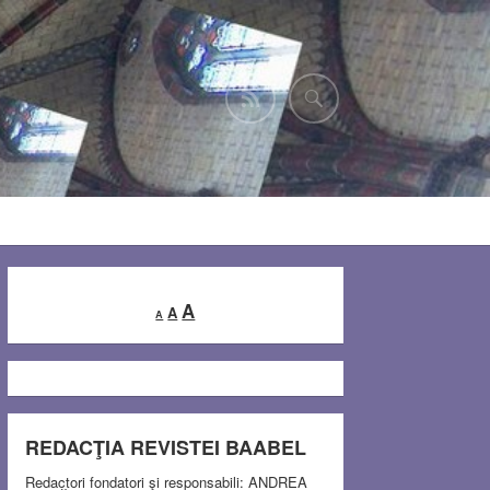
Decrease
Reset
Increase
A
A
A
font
font
font
size.
size.
size.
REDACŢIA REVISTEI BAABEL
Redactori fondatori şi responsabili: ANDREA