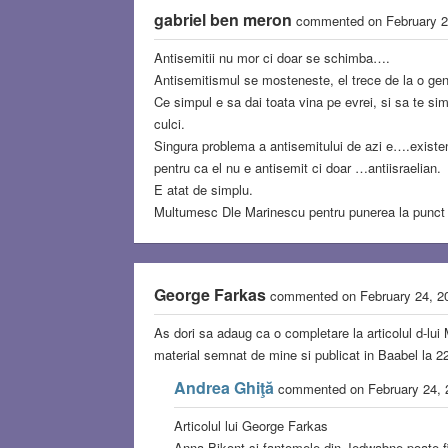
gabriel ben meron
commented on February 
Antisemitii nu mor ci doar se schimba….
Antisemitismul se mosteneste, el trece de la o gene
Ce simpul e sa dai toata vina pe evrei, si sa te sim
culci.
Singura problema a antisemitului de azi e….existen
pentru ca el nu e antisemit ci doar …antiisraelian.
E atat de simplu.
Multumesc Dle Marinescu pentru punerea la punct 
George Farkas
commented on February 24, 
As dori sa adaug ca o completare la articolul d-lui
material semnat de mine si publicat in Baabel la 22 
Andrea Ghiţă
commented on February 24,
Articolul lui George Farkas
Anna Bikont şi fantomele din Jedwabne poate f