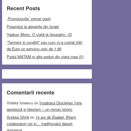
Recent Posts
„Promisiunile” primei nopți
Preambul la alegerile din Israel
Yaakov Miron. O viață la Ierusalim. (2)
“Termeni și condiții” sau cum m-a costat 240
de Euro un serviciu unic de 1.95
Podul MATAM şi alte poduri din viaţa mea (II)
Comentarii recente
Violeta Ionescu
on
Împăratul Diocleţian între
apoteoză şi blestem – un roman istoric
Andrea Ghiţă
on
14 ani de
Baabel
. Bilanţ,
colaboratori noi şi… tradiţionalul desert
aniversar