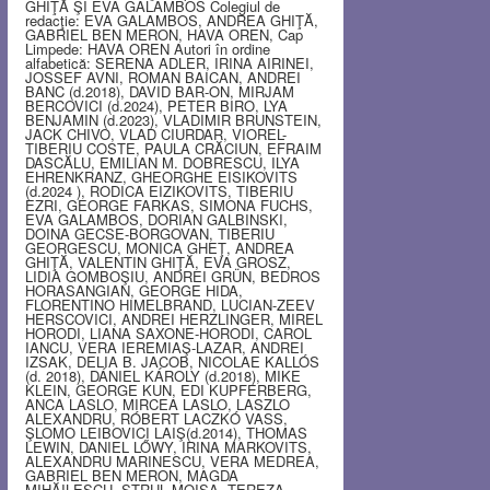
GHIŢĂ ŞI EVA GALAMBOS Colegiul de
redacţie: EVA GALAMBOS, ANDREA GHIŢĂ,
GABRIEL BEN MERON, HAVA OREN, Cap
Limpede: HAVA OREN Autori în ordine
alfabetică: SERENA ADLER, IRINA AIRINEI,
JOSSEF AVNI, ROMAN BAICAN, ANDREI
BANC (d.2018), DAVID BAR-ON, MIRJAM
BERCOVICI (d.2024), PETER BIRO, LYA
BENJAMIN (d.2023), VLADIMIR BRUNSTEIN,
JACK CHIVO, VLAD CIURDAR, VIOREL-
TIBERIU COSTE, PAULA CRĂCIUN, EFRAIM
DASCĂLU, EMILIAN M. DOBRESCU, ILYA
EHRENKRANZ, GHEORGHE EISIKOVITS
(d.2024 ), RODICA EIZIKOVITS, TIBERIU
EZRI, GEORGE FARKAS, SIMONA FUCHS,
EVA GALAMBOS, DORIAN GALBINSKI,
DOINA GECSE-BORGOVAN, TIBERIU
GEORGESCU, MONICA GHEŢ, ANDREA
GHIŢĂ, VALENTIN GHIŢĂ, EVA GROSZ,
LIDIA GOMBOŞIU, ANDREI GRÜN, BEDROS
HORASANGIAN, GEORGE HIDA,
FLORENTINO HIMELBRAND, LUCIAN-ZEEV
HERSCOVICI, ANDREI HERZLINGER, MIREL
HORODI, LIANA SAXONE-HORODI, CAROL
IANCU, VERA IEREMIAŞ-LAZAR, ANDREI
IZSAK, DELIA B. JACOB, NICOLAE KALLÓS
(d. 2018), DÁNIEL KÁROLY (d.2018), MIKE
KLEIN, GEORGE KUN, EDI KUPFERBERG,
ANCA LASLO, MIRCEA LASLO, LASZLO
ALEXANDRU, RÓBERT LACZKÓ VASS,
ŞLOMO LEIBOVICI LAIŞ(d.2014), THOMAS
LEWIN, DANIEL LŐWY, IRINA MARKOVITS,
ALEXANDRU MARINESCU, VERA MEDREA,
GABRIEL BEN MERON, MAGDA
MIHĂILESCU, STRUL MOISA, TEREZA