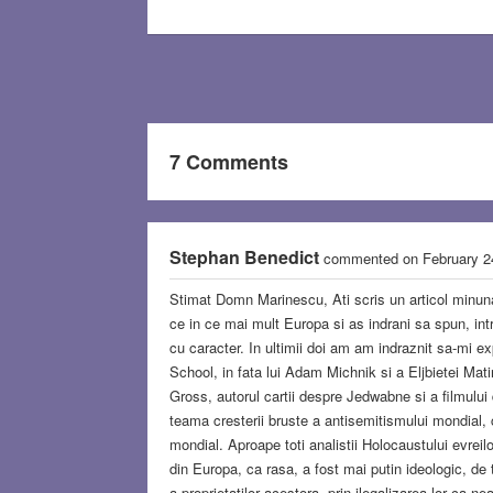
7 Comments
Stephan Benedict
commented on February 2
Stimat Domn Marinescu, Ati scris un articol minuna
ce in ce mai mult Europa si as indrani sa spun, int
cu caracter. In ultimii doi am am indraznit sa-mi ex
School, in fata lui Adam Michnik si a Eljbietei Mati
Gross, autorul cartii despre Jedwabne si a filmului 
teama cresterii bruste a antisemitismului mondial, c
mondial. Aproape toti analistii Holocaustului evreilo
din Europa, ca rasa, a fost mai putin ideologic, de
a proprietatilor acestora, prin ilegalizarea lor ca 