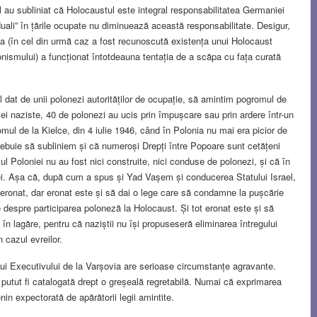
 au subliniat că Holocaustul este integral responsabilitatea Germaniei
viduali” în țările ocupate nu diminuează această responsabilitate. Desigur,
a (în cel din urmă caz a fost recunoscută existența unui Holocaust
nismului) a funcționat întotdeauna tentația de a scăpa cu fața curată
l dat de unii polonezi autorităților de ocupație, să amintim pogromul de
iei naziste, 40 de polonezi au ucis prin împușcare sau prin ardere într-un
ul de la Kielce, din 4 iulie 1946, când în Polonia nu mai era picior de
ebuie să subliniem și că numeroși Drepți între Popoare sunt cetățeni
iul Poloniei nu au fost nici construite, nici conduse de polonezi, și că în
vrei. Așa că, după cum a spus și Yad Vașem și conducerea Statului Israel,
eronat, dar eronat este și să dai o lege care să condamne la pușcărie
 despre participarea poloneză la Holocaust. Și tot eronat este și să
 în lagăre, pentru că naziștii nu își propuseseră eliminarea întregului
 cazul evreilor.
lui Executivului de la Varșovia are serioase circumstanțe agravante.
fi putut fi catalogată drept o greșeală regretabilă. Numai că exprimarea
in expectorată de apărătorii legii amintite.