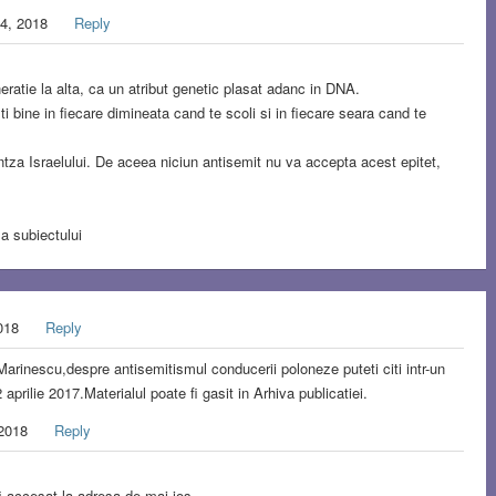
24, 2018
Reply
ratie la alta, ca un atribut genetic plasat adanc in DNA.
ti bine in fiecare dimineata cand te scoli si in fiecare seara cand te
tza Israelului. De aceea niciun antisemit nu va accepta acest epitet,
a subiectului
2018
Reply
 Marinescu,despre antisemitismul conducerii poloneze puteti citi intr-un
aprilie 2017.Materialul poate fi gasit in Arhiva publicatiei.
 2018
Reply
i accesat la adresa de mai jos