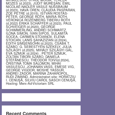
MOZES (d.2023), JUDIT MUREŞAN, EMIL
NICOLAE-NADLER VASILE NUSSBAUM
(d.2023), HAVA OREN, CLAUDIA PASPARAN,
ZOE PETRE (d.2015), ISTVÁN ROSTÁS-
PÉTER, GEORGE ROTH, MARIA ROTH,
VERONICA ROZENBERG TIBERIU ROTH
(d.2022) ERIKA SCHAFFER (d.2023), PAUL
SCHVEIGER (d.2020), GEORGE
SCHIMMERLING, ANDREI SCHWARTZ,
ILONA SIMON, IVAN SIPOS, SULAMITA
SOCEA, CARMEN STOIANOV, ELENA
STOICAN, LANIS ŞAHAZIZIAN (d.2024),
EDITH ŞIMŞENSOHN (d.2023), CSABA T.
SZABO, G. SEBESTYEN SZEKELY, JÚLIA
SZILÁGYI (d.2025), MIHÁLY SZILÁGYI GÁL,
EVA SZMUK (d.2024) , PETER SZMUK,
ZOLTÁN TIBORI SZABO, DANIELA
ŞTEFĂNESCU, THEODOR TOIVI(d.2024),
CRISTINA TOMA SALOMON, MIHAI
VASILESCU, JOHANAN VASS, EMESE VIG,
GEORGE VIGDOR, MOSHE YASSUR,
ANDREI ZADOR, MARINA ZAHAROPOL,
RUDI ZIMAND, Administratori site: HORATZIU
I. CENUŞĂ, SILVIU CAROL SASCH CENUŞĂ,
Hosting: Merx-Ad-Victoriam SRL
Recent Comments