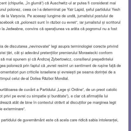
ecent (chipurile, „în glumă”) că Auschwitz-ul ar putea fi considerat mai
nul polonez, ceea ce l-a determinat pe Yair Lapid, șeful partidului Yesh
de la Varșovia. Pe aceeași lungime de undă, jurnalistul postului de
ook că „polonezii sunt în război cu evreii”, iar jurnalistul și scriitorul
 la Jedwabne, convins că operațiunea va arăta că pogromul nu a fost
a de discutarea „nevinovatei” legi asupra terminologiei corecte privind
stei țări, cât și adevărul pretențiilor premierului Morawiecki conform
ei”, să mai spunem și că Andrzej Zybertowicz, consilierul președintelui
egea poloneză prin faptul că „evreii resimt un sentiment de rușine față de
 comentatori pun criticile israeliene și evreiești pe seama dorinței de a
n timpul celui de-al Doilea Război Mondial.
rtătoarea de cuvânt a Partidului „Lege și Ordine”, de un preot catolic
 privi pe evrei cu simpatie și bunătate”), e clar că afirmațiile lui
rează atât de bine în contextul otrăvit al discuțiilor pe marginea legii
e exterminare”.
 partidului de guvernământ este că acela care ridică sabia intoleranței,