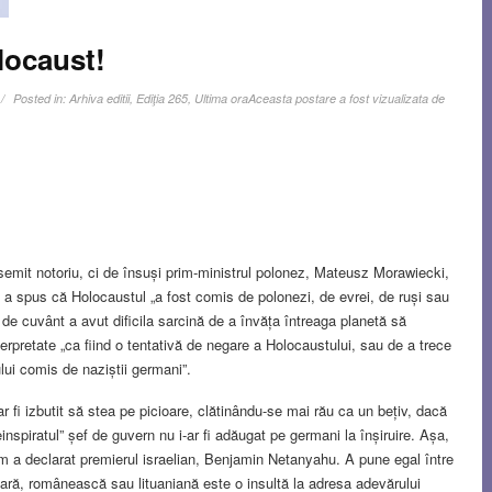
locaust!
Posted in:
Arhiva editii
,
Ediţia 265
,
Ultima ora
Aceasta postare a fost vizualizata de
isemit notoriu, ci de însuși prim-ministrul polonez, Mateusz Morawiecki,
 a spus că Holocaustul „a fost comis de polonezi, de evrei, de ruși sau
de cuvânt a avut dificila sarcină de a învăța întreaga planetă să
erpretate „ca fiind o tentativă de negare a Holocaustului, sau de a trece
lui comis de naziștii germani”.
ar fi izbutit să stea pe picioare, clătinându-se mai rău ca un bețiv, dacă
einspiratul” șef de guvern nu i-ar fi adăugat pe germani la înșiruire. Așa,
um a declarat premierul israelian, Benjamin Netanyahu. A pune egal între
ră, românească sau lituaniană este o insultă la adresa adevărului