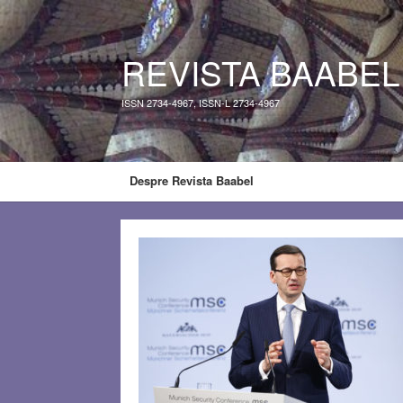
REVISTA BAABEL
ISSN 2734-4967, ISSN-L 2734-4967
Despre Revista Baabel