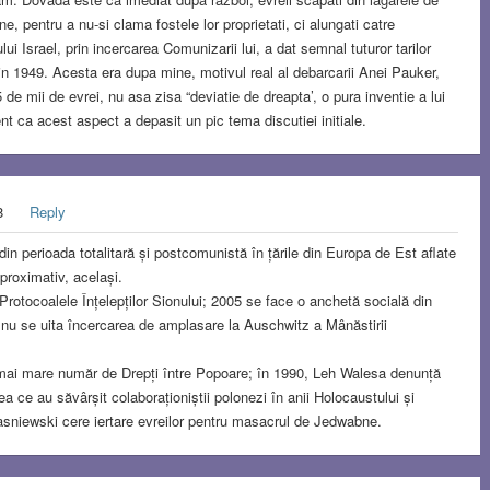
ine, pentru a nu-si clama fostele lor proprietati, ci alungati catre
ui Israel, prin incercarea Comunizarii lui, a dat semnal tuturor tarilor
, in 1949. Acesta era dupa mine, motivul real al debarcarii Anei Pauker,
 de mii de evrei, nu asa zisa “deviatie de dreapta’, o pura inventie a lui
t ca acest aspect a depasit un pic tema discutiei initiale.
18
Reply
din perioada totalitară și postcomunistă în țările din Europa de Est aflate
proximativ, același.
l Protocoalele Înțelepților Sionului; 2005 se face o anchetă socială din
A nu se uita încercarea de amplasare la Auschwitz a Mânăstirii
el mai mare număr de Drepți între Popoare; în 1990, Leh Walesa denunță
a ce au săvârșit colaboraționiștii polonezi în anii Holocaustului și
sniewski cere iertare evreilor pentru masacrul de Jedwabne.