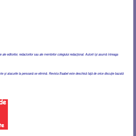
ale editorilor, redactorilor sau ale membrilor colegiului redacţional. Autorii îşi asumă întreaga
ente şi atacurile la persoană se elimină. Revista Baabel este deschisă faţă de orice discuţie bazată