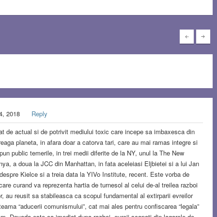
4, 2018
Reply
t de actual si de potrivit mediului toxic care incepe sa imbaxesca din
reaga planeta, in afara doar a catorva tari, care au mai ramas integre si
pun public temerile, in trei medii diferite de la NY, unul la The New
nya, a doua la JCC din Manhattan, in fata aceleiasi Eljbietei si a lui Jan
despre Kielce si a treia data la YIVo Institute, recent. Este vorba de
are curand va reprezenta hartia de turnesol al celui de-al treilea razboi
r, au reusit sa stabileasca ca scopul fundamental al extirparii evreilor
 teama “aducerii comunismului”, cat mai ales pentru confiscarea “legala”
neam. Dovada este ca imediat dupa razboi, evreii scapati din lagarele de