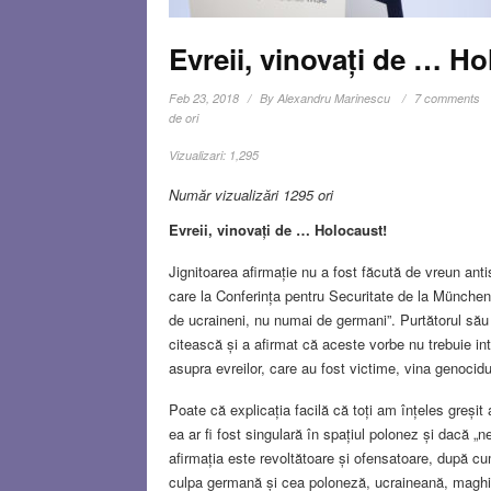
Evreii, vinovați de … Ho
Feb 23, 2018
By
Alexandru Marinescu
7 comments
de ori
Vizualizari:
1,295
Număr vizualizări 1295 ori
Evreii, vinovați de … Holocaust!
Jignitoarea afirmație nu a fost făcută de vreun ant
care la Conferința pentru Securitate de la München
de ucraineni, nu numai de germani”. Purtătorul său 
citească și a afirmat că aceste vorbe nu trebuie int
asupra evreilor, care au fost victime, vina genocidu
Poate că explicația facilă că toți am înțeles greșit 
ea ar fi fost singulară în spațiul polonez și dacă „n
afirmația este revoltătoare și ofensatoare, după c
culpa germană și cea poloneză, ucraineană, maghia