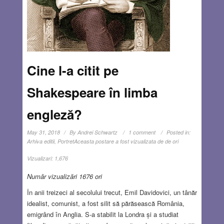
Cine l-a citit pe
Shakespeare în limba
engleză?
May 31, 2018
By
Andrei Schwartz
1 comment
Posted in:
Arhiva editii
,
Portret
Aceasta postare a fost vizualizata de de ori
Vizualizari:
1,676
Număr vizualizări 1676 ori
În anii treizeci al secolului trecut, Emil Davidovici, un tânăr
idealist, comunist, a fost silit să părăsească România,
emigrând în Anglia. S-a stabilit la Londra și a studiat