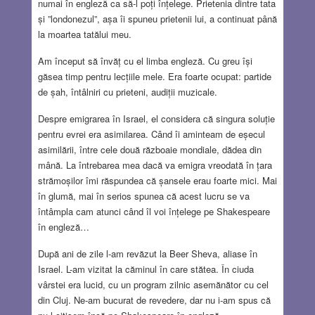
numai în engleză ca să-l poți înțelege. Prietenia dintre tata
și ”londonezul”, așa îi spuneu prietenii lui, a continuat până
la moartea tatălui meu.
Am început să învăț cu el limba engleză. Cu greu își
găsea timp pentru lecțiile mele. Era foarte ocupat: partide
de șah, întâlniri cu prieteni, audiții muzicale.
Despre emigrarea în Israel, el considera că singura soluție
pentru evrei era asimilarea. Când îi aminteam de eșecul
asimilării, între cele două războaie mondiale, dădea din
mână. La întrebarea mea dacă va emigra vreodată în țara
strămoșilor îmi răspundea că șansele erau foarte mici. Mai
în glumă, mai în serios spunea că acest lucru se va
întâmpla cam atunci când îl voi înțelege pe Shakespeare
în engleză…
După ani de zile l-am revăzut la Beer Sheva, aliase în
Israel. L-am vizitat la căminul în care stătea. În ciuda
vârstei era lucid, cu un program zilnic asemănător cu cel
din Cluj. Ne-am bucurat de revedere, dar nu i-am spus că