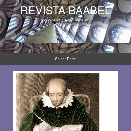
REVISTA BAABEL
ISSN 2734-4967, ISSN-L 2734-4967
Select Page