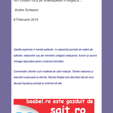
nu-l citisem încă pe Shakespeare în engleză….
Andrei Schwartz
8 Februarie 2018
Opiniile exprimate în textele publicate nu reprezintă punctele de vedere ale
editorilor, redactorilor sau ale membrilor colegiului redacţional. Autorii îşi asumă
întreaga răspundere pentru conţinutul articolelor.
Comentariile cititorilor sunt moderate de către redacţie. Textele indecente şi
atacurile la persoană se elimină. Revista Baabel este deschisă faţă de orice
discuţie bazată pe principii şi schimbul de idei.