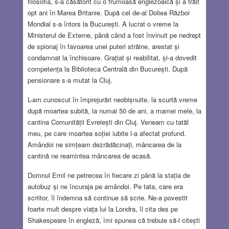
filosofia, s-a căsătorit cu o frumoasă englezoaică și a trăit
opt ani în Marea Britanie. După cel de-al Doliea Război
Mondial s-a întors la București. A lucrat o vreme la
Ministerul de Externe, până când a fost învinuit pe nedrept
de spionaj în favoarea unei puteri străine, arestat și
condamnat la închisoare. Grațiat și reabilitat, și-a dovedit
competența la Biblioteca Centrală din București. După
pensionare s-a mutat la Cluj.
L-am cunoscut în împrejurări neobișnuite, la scurtă vreme
după moartea subită, la numai 50 de ani, a mamei mele, la
cantina Comunității Evreiești din Cluj. Veneam cu tatăl
meu, pe care moartea soției iubite l-a afectat profund.
Amândoi ne simțeam dezrădăcinați, mâncarea de la
cantină ne reamintea mâncarea de acasă.
Domnul Emil ne petrecea în fiecare zi până la stația de
autobuz și ne încuraja pe amândoi. Pe tata, care era
scriitor, îl îndemna să continue să scrie. Ne-a povestit
foarte mult despre viața lui la Londra, îl cita des pe
Shakespeare în engleză, îmi spunea că trebuie să-l citești