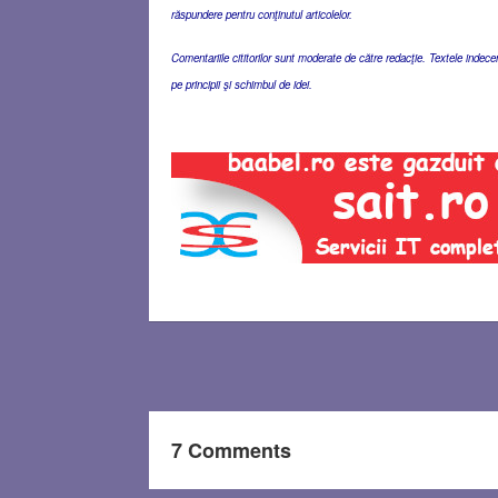
răspundere pentru conţinutul articolelor.
Comentariile cititorilor sunt moderate de către redacţie. Textele indec
pe principii şi schimbul de idei.
7 Comments