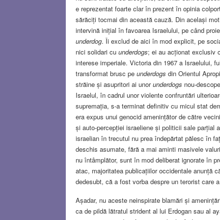
e reprezentat foarte clar în prezent în opinia colpor
sărăciți tocmai din această cauză. Din același moti
intervină inițial în favoarea Israelului, pe când proi
underdog
. Îi exclud de aici în mod explicit, pe soci
nici solidari cu
underdogs
; ei au acționat exclusiv c
interese imperiale. Victoria din 1967 a Israelului, 
transformat brusc pe
underdogs
din Orientul Apropia
străine și asupritori ai unor
underdogs
nou-descoperi
Israelul, în cadrul unor violente confruntări ulterio
supremația, s-a terminat definitiv cu micul stat d
era expus unui genocid amenințător de către vecini
și auto-percepției israeliene și politicii sale parți
israelian în trecutul nu prea îndepărtat pălesc în fa
deschis asumate, fără a mai aminti masivele valuri 
nu întâmplător, sunt în mod deliberat ignorate în pre
atac, majoritatea publicațiilor occidentale anunță că
dedesubt, că a fost vorba despre un terorist care a
Așadar, nu aceste neinspirate blamări și amenințări 
ca de pildă lătratul strident al lui Erdogan sau al 