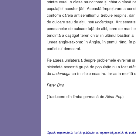
printre evrei, o clasă muncitoare și chiar o clasă n
populației acestor țări. Această împrejurare a cond
conform căreia antisemitismul trebuie respins, dar
de culoare sau de alții, noii
underdogs
. Antisemitis
persoanelor de culoare față de albi, care se manif
tendință a câștigat teren chiar în ultimul bastion al 
lumea anglo-saxonă: în Anglia, în primul rând, în p
partidului democrat.
Relatarea unilaterală despre problemele evreimii și I
niciodată această grupă de populație nu a fost atâ
de
underdogs
ca în zilele noastre. Iar asta merită 
Peter Biro
(Traducere din limba germană de
Alina Pop
)
Opiniile exprimate în textele publicate nu reprezintă punctele de vedere 