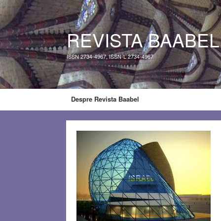
REVISTA BAABEL
ISSN 2734-4967, ISSN-L 2734-4967
Despre Revista Baabel