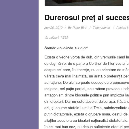
Durerosul preț al succe
Jun 20, 2019
By
Peter Biro
7 comments
Posted i
Vizualizari:
1,235
Număr vizualizări 1235 ori
Există o veche vorbă de duh, din vremurile când lu
cu dușmănie: de o parte a Cortinei de Fier vestul ca
despre cei care, în tinerețe, nu au orientare de stâ
vârstă ceva mai înaintată, nu arată o preferință pe
au rațiune. De aici se poate deduce cu o consecve
reciproc, cel puțin parțial, sau măcar provocau ind
antagonism dintre blocurile politice prin implozia l
din drepturi. Dar nu este absolut deloc așa. Făcând 
azi, și anume statele Lumii a Treia, subdezvoltat
puțin dictatoriale, există o grupare nouă, destul de
aliaților acestora cu idealuri naționalist-dictatori
în cel mai bun caz, nu depun suficiente eforturi pe