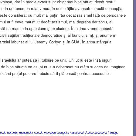
evoiașă, dar în medie evreii sunt chiar mai bine situați decât restul
us la un fenomen relativ nou: în societățile avansate circulă concepția
 este considerat cu mult mai puțin rău decât rasismul față de persoanele
mul ar fi ceva mai mult decât rasismul, mai degrabă derizoriu, al
estă ca reacție la opresiune și excludere. În ultima vreme această
civilizațiilor tradiționale democratice și al bunului simț, și anume în
artidul laburist al lui Jeremy Corbyn și în SUA, în aripa stângă a
sraelului ar putea să îi tulbure pe unii. Un lucru este însă sigur:
t de bine situată ca azi și nu s-a debarasat cu atâta succes de imaginea
oricând prețul pe care trebuie să îl plătească pentru succesul ei.
ale editorilor, redactorilor sau ale membrilor colegiului redacţional. Autorii îşi asumă întreaga