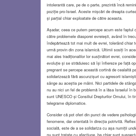
intolerantă care, pe de o parte, prezintă încă remi
poziție pro-Israel. Aceste mișcări de dreapta curtea
și parțial chiar exploatate de către aceasta.
Așadar, ceea ce putem percepe acum este faptul că 
către problemele diasporei evreiești, având în trec
îndepărtează tot mai mult de evrei, tolerând chiar 
urmă provin din zona islamică. Ultimii sosiți în a
mai ales tradiționalilor lor susținători evrei, consi
evoluție și se străduiesc să își înfiereze pe față op
pregnant se percepe această cortină de cealaltă par
solidarizează fără ascunzișuri cu agresorii islamiști,
sânge au aceștia pe mâini. Nici partidele de stân
nu au nici un fel de problemă în a lăsa Israelul în b
sunt UNESCO și Consiliul Drepturilor Omului, în timp
telegrame diplomatice.
Consider că pot oferi din punct de vedere psiholog
fenomene, dar orientată în direcția potrivită. Refle
socială, este de a se solidariza cu așa numiții
und
nu sunt tratate cu afecțiune, ba chiar sunt suspect