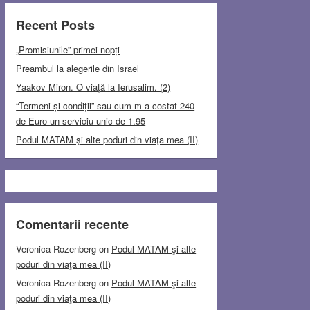
Recent Posts
„Promisiunile” primei nopți
Preambul la alegerile din Israel
Yaakov Miron. O viață la Ierusalim. (2)
“Termeni și condiții” sau cum m-a costat 240
de Euro un serviciu unic de 1.95
Podul MATAM şi alte poduri din viaţa mea (II)
Comentarii recente
Veronica Rozenberg
on
Podul MATAM şi alte
poduri din viaţa mea (II)
Veronica Rozenberg
on
Podul MATAM şi alte
poduri din viaţa mea (II)