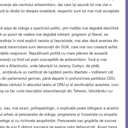
niscențe ale vechiului antisemitism, dar care își asumă tot mai clar o
ză la rândul lor dreapta israeliană, respectiv sunt tot mai mult acceptate
aripa de stânga a spectrului politic, prin tradiție mai degrabă deschisă
ut un punct de vedere mai degrabă tolerant, progresiv și liberal, se
tendințe în mod explicit rasiste și fascistoide, mai ales dacă acestea din
ceastă transmutare sunt democrații din SUA, care mai nou creează astfel,
derabile neajunsuri. Republicanii profită cu mare plăcere de această
onenții ca fiind cel puțin susceptibili de antisemitism. Încă și mai
te a Atlanticului, unde laburiștii lui Jeremy Corbyn, de pildă,
 emițându-le un certificat de luptători pentru libertate – indiferent cât
ga din parlamentul german, până departe în profunzimea partidului CDU,
ătaia vântului în absurdul teatru al ONU și al ramificațiilor acesteia, cum
 ce fac curte teocraților islamofasciști din Teheran, felicitându-i cu
ic, sau, mai exact, psihopatologic, o explicație poate stângace a acestor
xul arhaic al persoanelor de stânga, progresiste și înzestrate cu empatie
erdogs
și cu victimele asupritorilor. Persoanele sau grupările de succes
ate de a-și fi obținut succesul pe seama celor defavorizați. Acest topos