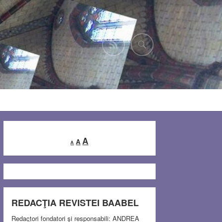
Decrease
Reset
Increase
A
A
A
font
font
font
size.
size.
size.
REDACŢIA REVISTEI BAABEL
Redactori fondatori şi responsabili: ANDREA