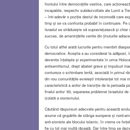
frontului între democrațiile vestice, care acționea
incapabile, respectiv subdezvoltate ale Lumii a Trei
– într‑adevăr o poziție destul de incomodă care exp
timp și se va confrunta probabil în continuare. Pe 
Israelul se străduiește să supraviețuiască și chiar
succes, de amenințările venite din ținuturile adiace
Cu totul altfel arată lucrurile pentru membrii diaspor
democratice. Aceștia s-au considerat la adăpost, î
devenite înțelepte și experimentate în urma Holocau
antisemitismul, drept abateri grave și impulsuri ina
contureze o schimbare lentă, asociată în primul râ
din nou comunitățile evreiești intoleranței tot mai mu
caracteristică a anilor de tranziție de la perioada p
finalul anilor ‘60, separarea problemei Israelului d
izolată a sionismului.
Căutând răspunsuri adecvate pentru această evolu
anume că grupările de stânga europene și nord-amer
anti-sioniste ale blocului islamic, în vreme ce forț
fie cu tot mai multă răceală. Dar între timp se dez