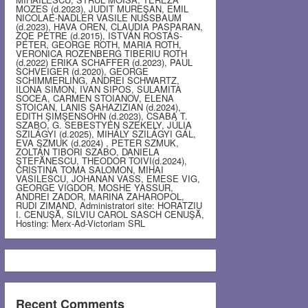
MOZES (d.2023), JUDIT MUREŞAN, EMIL
NICOLAE-NADLER VASILE NUSSBAUM
(d.2023), HAVA OREN, CLAUDIA PASPARAN,
ZOE PETRE (d.2015), ISTVÁN ROSTÁS-
PÉTER, GEORGE ROTH, MARIA ROTH,
VERONICA ROZENBERG TIBERIU ROTH
(d.2022) ERIKA SCHAFFER (d.2023), PAUL
SCHVEIGER (d.2020), GEORGE
SCHIMMERLING, ANDREI SCHWARTZ,
ILONA SIMON, IVAN SIPOS, SULAMITA
SOCEA, CARMEN STOIANOV, ELENA
STOICAN, LANIS ŞAHAZIZIAN (d.2024),
EDITH ŞIMŞENSOHN (d.2023), CSABA T.
SZABO, G. SEBESTYEN SZEKELY, JÚLIA
SZILÁGYI (d.2025), MIHÁLY SZILÁGYI GÁL,
EVA SZMUK (d.2024) , PETER SZMUK,
ZOLTÁN TIBORI SZABO, DANIELA
ŞTEFĂNESCU, THEODOR TOIVI(d.2024),
CRISTINA TOMA SALOMON, MIHAI
VASILESCU, JOHANAN VASS, EMESE VIG,
GEORGE VIGDOR, MOSHE YASSUR,
ANDREI ZADOR, MARINA ZAHAROPOL,
RUDI ZIMAND, Administratori site: HORATZIU
I. CENUŞĂ, SILVIU CAROL SASCH CENUŞĂ,
Hosting: Merx-Ad-Victoriam SRL
Recent Comments