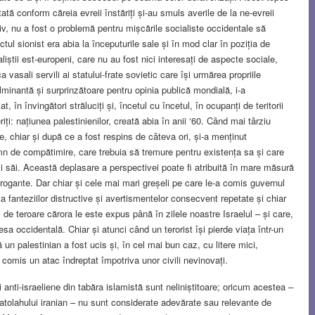
tată conform căreia evreii înstăriți și‑au smuls averile de la ne-evreii
v, nu a fost o problemă pentru mișcările socialiste occidentale să
ectul sionist era abia la începuturile sale și în mod clar în poziția de
aliștii est-europeni, care nu au fost nici interesați de aspecte sociale,
a vasali servili ai statului-frate sovietic care își urmărea propriile
fulminantă și surprinzătoare pentru opinia publică mondială, i-a
t, în învingători străluciți și, încetul cu încetul, în ocupanți de teritorii
ți: națiunea palestinienilor, creată abia în anii ‘60. Când mai târziu
are, chiar și după ce a fost respins de câteva ori, și-a menținut
emn de compătimire, care trebuia să tremure pentru existența sa și care
i săi. Această deplasare a perspectivei poate fi atribuită în mare măsură
al arogante. Dar chiar și cele mai mari greșeli pe care le-a comis guvernul
ța fanteziilor distructive și avertismentelor consecvent repetate și chiar
de teroare cărora le este expus până în zilele noastre Israelul – și care,
sa occidentală. Chiar și atunci când un terorist își pierde viața într-un
 un palestinian a fost ucis și, în cel mai bun caz, cu litere mici,
 comis un atac îndreptat împotriva unor civili nevinovați.
anti-israeliene din tabăra islamistă sunt neliniștitoare; oricum acestea –
ayatolahului iranian – nu sunt considerate adevărate sau relevante de