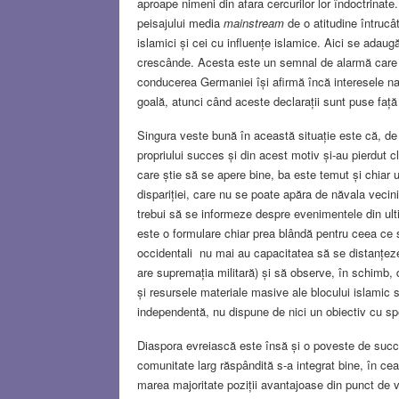
aproape nimeni din afara cercurilor lor îndoctrinate
peisajului media
mainstream
de o atitudine întrucâ
islamici și cei cu influențe islamice. Aici se adaug
crescânde. Acesta este un semnal de alarmă care ar 
conducerea Germaniei își afirmă încă interesele naț
goală, atunci când aceste declarații sunt puse față î
Singura veste bună în această situație este că, de f
propriului succes și din acest motiv și-au pierdut c
care știe să se apere bine, ba este temut și chiar
dispariției, care nu se poate apăra de năvala vecini
trebui să se informeze despre evenimentele din ulti
este o formulare chiar prea blândă pentru ceea ce s
occidentali nu mai au capacitatea să se distanțeze d
are supremația militară) și să observe, în schimb,
și resursele materiale masive ale blocului islamic 
independentă, nu dispune de nici un obiectiv cu spe
Diaspora evreiască este însă și o poveste de suc
comunitate larg răspândită s-a integrat bine, în cea 
marea majoritate poziții avantajoase din punct de 