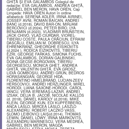
GHIŢĂ ŞI EVA GALAMBOS Colegiul de
redacţie: EVA GALAMBOS, ANDREA GHIŢĂ,
GABRIEL BEN MERON, HAVA OREN, Cap
Limpede: HAVA OREN Autori în ordine
alfabetică: SERENA ADLER, IRINA AIRINEI,
JOSSEF AVNI, ROMAN BAICAN, ANDREI
BANC (d.2018), DAVID BAR-ON, MIRJAM
BERCOVICI (d.2024), PETER BIRO, LYA
BENJAMIN (d.2023), VLADIMIR BRUNSTEIN,
JACK CHIVO, VLAD CIURDAR, VIOREL-
TIBERIU COSTE, PAULA CRĂCIUN, EFRAIM
DASCĂLU, EMILIAN M. DOBRESCU, ILYA
EHRENKRANZ, GHEORGHE EISIKOVITS
(d.2024 ), RODICA EIZIKOVITS, TIBERIU
EZRI, GEORGE FARKAS, SIMONA FUCHS,
EVA GALAMBOS, DORIAN GALBINSKI,
DOINA GECSE-BORGOVAN, TIBERIU
GEORGESCU, MONICA GHEŢ, ANDREA
GHIŢĂ, VALENTIN GHIŢĂ, EVA GROSZ,
LIDIA GOMBOŞIU, ANDREI GRÜN, BEDROS
HORASANGIAN, GEORGE HIDA,
FLORENTINO HIMELBRAND, LUCIAN-ZEEV
HERSCOVICI, ANDREI HERZLINGER, MIREL
HORODI, LIANA SAXONE-HORODI, CAROL
IANCU, VERA IEREMIAŞ-LAZAR, ANDREI
IZSAK, DELIA B. JACOB, NICOLAE KALLÓS
(d. 2018), DÁNIEL KÁROLY (d.2018), MIKE
KLEIN, GEORGE KUN, EDI KUPFERBERG,
ANCA LASLO, MIRCEA LASLO, LASZLO
ALEXANDRU, RÓBERT LACZKÓ VASS,
ŞLOMO LEIBOVICI LAIŞ(d.2014), THOMAS
LEWIN, DANIEL LŐWY, IRINA MARKOVITS,
ALEXANDRU MARINESCU, VERA MEDREA,
GABRIEL BEN MERON, MAGDA
MIHĂILESCU, STRUL MOISA, TEREZA