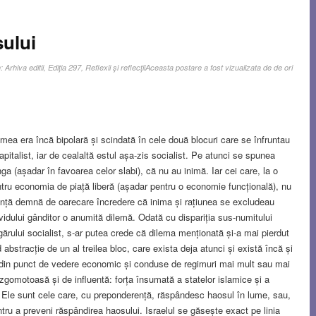
sului
n:
Arhiva editii
,
Ediţia 297
,
Reflexii şi reflecţii
Aceasta postare a fost vizualizata de de ori
mea era încă bipolară și scindată în cele două blocuri care se înfruntau
pitalist, iar de cealaltă estul așa-zis socialist. Pe atunci se spunea
nga (așadar în favoarea celor slabi), că nu au inimă. Iar cei care, la o
ntru economia de piață liberă (așadar pentru o economie funcțională), nu
nță demnă de oarecare încredere că inima și rațiunea se excludeau
ividului gânditor o anumită dilemă. Odată cu dispariția sus-numitului
agărului socialist, s-ar putea crede că dilema menționată și-a mai pierdut
abstracție de un al treilea bloc, care exista deja atunci și există încă și
e din punct de vedere economic și conduse de regimuri mai mult sau mai
 zgomotoasă și de influentă: forța însumată a statelor islamice și a
ale. Ele sunt cele care, cu preponderență, răspândesc haosul în lume, sau,
ntru a preveni răspândirea haosului. Israelul se găsește exact pe linia