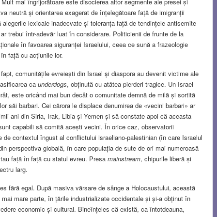
. Mult mai îngrijorătoare este disocierea altor segmente ale presei și
tva neutră și orientarea exagerat de înțelegătoare față de imigranții
ă alegerile lexicale inadecvate și toleranța față de tendințele antisemite
trebui într-adevăr luat în considerare. Politicienii de frunte de la
ionale în favoarea siguranței Israelului, ceea ce sună a frazeologie
n față cu acțiunile lor.
apt, comunitățile evreiești din Israel și diaspora au devenit victime ale
lasificarea ca
underdogs
, obținută cu atâtea pierderi tragice. Un Israel
 urât, este oricând mai bun decât o comunitate demnă de milă și sortită
lor săi barbari. Cei cărora le displace denumirea de «vecini barbari» ar
mii ani din Siria, Irak, Libia și Yemen și să constate apoi că aceasta
unt capabili să comită acești vecini. În orice caz, observatorii
e contextul îngust al conflictului israeliano-palestinian (în care Israelul
 din perspectiva globală, în care populația de sute de ori mai numeroasă
stau față în față cu statul evreu. Presa
mainstream
, chipurile liberă și
ctru larg.
ces fără egal. După masiva vărsare de sânge a Holocaustului, această
mai mare parte, în țările industrializate occidentale și și-a obținut în
vedere economic și cultural. Bineînțeles că există, ca întotdeauna,