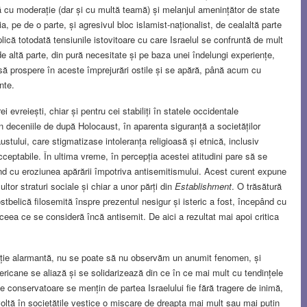
ză cu moderație (dar și cu multă teamă) și melanjul amenințător de state
a, pe de o parte, și agresivul bloc islamist-naționalist, de cealaltă parte
lică totodată tensiunile istovitoare cu care Israelul se confruntă de mult
de altă parte, din pură necesitate și pe baza unei îndelungi experiențe,
 să prospere în aceste împrejurări ostile și se apără, până acum cu
nte.
ei evreiești, chiar și pentru cei stabiliți în statele occidentale
n deceniile de după Holocaust, în aparenta siguranță a societăților
stului, care stigmatizase intoleranța religioasă și etnică, inclusiv
cceptabile. În ultima vreme, în percepția acestei atitudini pare să se
nd cu eroziunea apărării împotriva antisemitismului. Acest curent expune
ltor straturi sociale și chiar a unor părți din
Establishment
. O trăsătură
ostbelică filosemită înspre prezentul nesigur și isteric a fost, începând cu
e ceea ce se consideră încă antisemit. De aici a rezultat mai apoi critica
ție alarmantă, nu se poate să nu observăm un anumit fenomen, și
icane se aliază și se solidarizează din ce în ce mai mult cu tendințele
ele conservatoare se mențin de partea Israelului fie fără tragere de inimă,
voltă în societățile vestice o mișcare de dreapta mai mult sau mai puțin