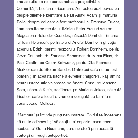
sau asculta ce ne spunea actuala preşedintă a
Comunităţii, Luciana Friedmann. Am putea auzi povestea
despre dilemele identitare ale lui Anavi Adam şi mărturia
Rollei despre cel care a fost profesorul ei Francisc Frucht,
i-am asculta pe reputatul fizician Peter Freund sau pe
Magdalena Holender Csendes, născută Dornhelm (mama
lui Ioan Holender), pe fratele ei Andrei Dornhelm şi soţia
acestuia Edith, părinţii regizorului Robert Dornhelm, pe dr.
Geza Deutsch, dr. Francisc Schneider, dr. Mihai Elias, dr.
Paul Costin, pe Oscar Schwartz, pe dr. Dita Poenaru
Merkler sau dr. Stefan Sandor. Dintre cei care nu au fost
pomeniţi în această istorie a evreilor timişoreni, i-aş aminti
pentru interviurile valoroase pe Andrei Spira, pe Mariana
Şora, născută Klein, scriitoare, pe Mariana Jakob, născută
Fischer, care a locuit o vreme îndelugată cu familia în
casa József Méliusz.
Memoria îşi întinde punţi nenumărate. Ghidul te îndeamnă
să nu te odihneşti şi să cauţi mai departe, asemenea
neobositei Getta Neumann, care ne oferă prin această
carte şi un reuşit autoportret.