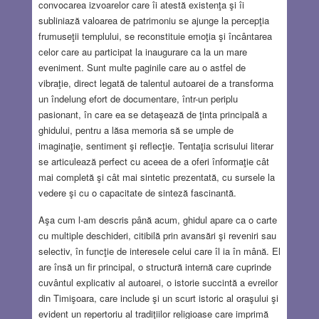
convocarea izvoarelor care îi atestă existenţa şi îi
subliniază valoarea de patrimoniu se ajunge la percepţia
frumuseţii templului, se reconstituie emoţia şi încântarea
celor care au participat la inaugurare ca la un mare
eveniment. Sunt multe paginile care au o astfel de
vibraţie, direct legată de talentul autoarei de a transforma
un îndelung efort de documentare, într-un periplu
pasionant, în care ea se detaşează de ţinta principală a
ghidului, pentru a lăsa memoria să se umple de
imaginaţie, sentiment şi reflecţie. Tentaţia scrisului literar
se articulează perfect cu aceea de a oferi înformaţie cât
mai completă şi cât mai sintetic prezentată, cu sursele la
vedere şi cu o capacitate de sinteză fascinantă.
Aşa cum l-am descris până acum, ghidul apare ca o carte
cu multiple deschideri, citibilă prin avansări şi reveniri sau
selectiv, în funcţie de interesele celui care îl ia în mână. El
are însă un fir principal, o structură internă care cuprinde
cuvântul explicativ al autoarei, o istorie succintă a evreilor
din Timişoara, care include şi un scurt istoric al oraşului şi
evident un repertoriu al tradiţiilor religioase care imprimă