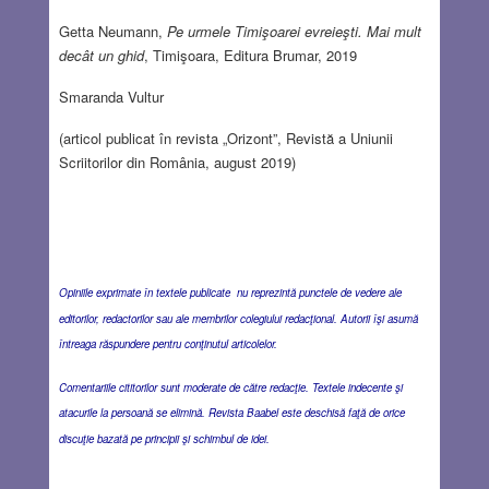
Getta Neumann,
Pe urmele Timişoarei evreieşti. Mai mult
decât un ghid
, Timişoara, Editura Brumar, 2019
Smaranda Vultur
(articol publicat în revista „Orizont”, Revistă a Uniunii
Scriitorilor din România, august 2019)
Opiniile exprimate în textele publicate nu reprezintă punctele de vedere ale
editorilor, redactorilor sau ale membrilor colegiului redacţional. Autorii îşi asumă
întreaga răspundere pentru conţinutul articolelor.
Comentariile cititorilor sunt moderate de către redacţie. Textele indecente şi
atacurile la persoană se elimină. Revista Baabel este deschisă faţă de orice
discuţie bazată pe principii şi schimbul de idei.