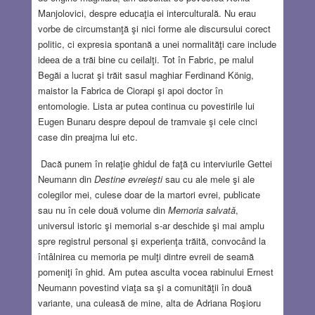
Manjolovici, despre educaţia ei interculturală. Nu erau
vorbe de circumstanţă şi nici forme ale discursului corect
politic, ci expresia spontană a unei normalităţi care include
ideea de a trăi bine cu ceilalţi. Tot în Fabric, pe malul
Begăi a lucrat şi trăit sasul maghiar Ferdinand König,
maistor la Fabrica de Ciorapi şi apoi doctor în
entomologie. Lista ar putea continua cu povestirile lui
Eugen Bunaru despre depoul de tramvaie şi cele cinci
case din preajma lui etc.
Dacă punem în relaţie ghidul de faţă cu interviurile Gettei
Neumann din
Destine evreieşti
sau cu ale mele şi ale
colegilor mei, culese doar de la martori evrei, publicate
sau nu în cele două volume din
Memoria salvată
,
universul istoric şi memorial s-ar deschide şi mai amplu
spre registrul personal şi experienţa trăită, convocând la
întâlnirea cu memoria pe mulţi dintre evreii de seamă
pomeniţi în ghid. Am putea asculta vocea rabinului Ernest
Neumann povestind viaţa sa şi a comunităţii în două
variante, una culeasă de mine, alta de Adriana Roşioru