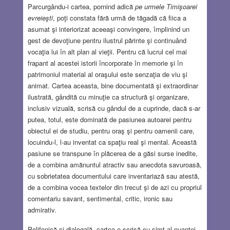
Parcurgându-i cartea, pornind adică
pe urmele Timişoarei
evreieşti
, poţi constata fără urmă de tăgadă că fiica a
asumat şi interiorizat aceeaşi convingere, împlinind un
gest de devoţiune pentru ilustrul părinte şi continuând
vocaţia lui în alt plan al vieţii. Pentru că lucrul cel mai
frapant al acestei istorii încorporate în memorie şi în
patrimoniul material al oraşului este senzaţia de viu şi
animat. Cartea aceasta, bine documentată şi extraordinar
ilustrată, gândită cu minuţie ca structură şi organizare,
inclusiv vizuală, scrisă cu gândul de a cuprinde, dacă s-ar
putea, totul, este dominată de pasiunea autoarei pentru
obiectul ei de studiu, pentru oraş şi pentru oamenii care,
locuindu-l, l-au inventat ca spaţiu real şi mental. Această
pasiune se transpune în plăcerea de a găsi surse inedite,
de a combina amănuntul atractiv sau anecdota savuroasă,
cu sobrietatea documentului care inventariază sau atestă,
de a combina vocea textelor din trecut şi de azi cu propriul
comentariu savant, sentimental, critic, ironic sau
admirativ.
Polifonică şi dialogală, cartea e scrisă cu simţ al nuanţei