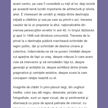
acest centru, pe care îl consideră cu toţii al lor, deşi există
pe această temă lucrări importante de arhitectură şi istoria
artei. E interesant de urmărit şi relaţia dintre destinaţia
iniţială a clădirilor şi cea pe care au primit-o azi, trecerea
caselor de la un proprietar la altul, naţionalizările din
vremea persecuţiilor evreilor în anii 40, în timpul războiului
şi apoi în 1948 sub dictatura comunistă. Trecerea de la
privat la o destinaţie publică marchează schimbări de
regim politic, dar şi schimbări de destine umane şi
colective, îndemnându-ne să ne punem întrebări despre
cui aparţine de fapt un oraş, despre măsura în care avem
voie să intervenim şi să remodelăm faţa lui, despre
generaţii şi ambiţiile lor, despre echilibrul dintre ţintele
pragmatice şi cerinţele estetice, despre scara la care
concepem relaţia noastră cu el.
Imaginile de clădiri în prim-planuri largi, din unghiuri
inedite, color sau alb negru, desenate, pictate sau
fotografiate, sunt un reper vizual, dar şi sentimental şi
alternează cu poze de epocă patinate de vremuri, cu