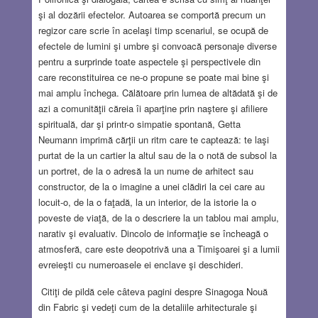
şi al dozării efectelor. Autoarea se comportă precum un
regizor care scrie în acelaşi timp scenariul, se ocupă de
efectele de lumini şi umbre şi convoacă personaje diverse
pentru a surprinde toate aspectele şi perspectivele din
care reconstituirea ce ne-o propune se poate mai bine şi
mai amplu închega. Călătoare prin lumea de altădată şi de
azi a comunităţii căreia îi aparţine prin naştere şi afiliere
spirituală, dar şi printr-o simpatie spontană, Getta
Neumann imprimă cărţii un ritm care te captează: te laşi
purtat de la un cartier la altul sau de la o notă de subsol la
un portret, de la o adresă la un nume de arhitect sau
constructor, de la o imagine a unei clădiri la cei care au
locuit-o, de la o faţadă, la un interior, de la istorie la o
poveste de viaţă, de la o descriere la un tablou mai amplu,
narativ şi evaluativ. Dincolo de informaţie se încheagă o
atmosferă, care este deopotrivă una a Timişoarei şi a lumii
evreieşti cu numeroasele ei enclave şi deschideri.
Citiţi de pildă cele câteva pagini despre Sinagoga Nouă
din Fabric şi vedeţi cum de la detaliile arhitecturale şi