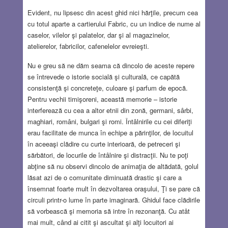
Evident, nu lipsesc din acest ghid nici hărţile, precum cea
cu totul aparte a cartierului Fabric, cu un indice de nume al
caselor, vilelor şi palatelor, dar şi al magazinelor,
atelierelor, fabricilor, cafenelelor evreieşti.
Nu e greu să ne dăm seama că dincolo de aceste repere
se întrevede o istorie socială şi culturală, ce capătă
consistenţă şi concreteţe, culoare şi parfum de epocă.
Pentru vechii timişoreni, această memorie – istorie
interferează cu cea a altor etnii din zonă, germani, sârbi,
maghiari, români, bulgari şi romi. Întâlnirile cu cei diferiţi
erau facilitate de munca în echipe a părinţilor, de locuitul
în aceeaşi clădire cu curte interioară, de petreceri şi
sărbători, de locurile de întâlnire şi distracţii. Nu te poţi
abţine să nu observi dincolo de animaţia de altădată, golul
lăsat azi de o comunitate diminuată drastic şi care a
însemnat foarte mult în dezvoltarea oraşului, Ţi se pare că
circuli printr-o lume în parte imaginară. Ghidul face clădirile
să vorbească şi memoria să intre în rezonanţă. Cu atât
mai mult, când ai citit şi ascultat şi alţi locuitori ai