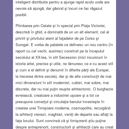
inteligent distribuite pentru a ajunge rapid acolo unde are
nevoie să ajungă, dar găsind şi locuri ce fac răgazul
posibil.
Plimbarea prin Cetate şi în special prin Piaţa Victoriei,
descrisă în ghid, e dominată de un un alt element, cel al
privirii şi privitului atent al faţadelor de pe Corso şi
Surogat. E vorba de palatele ce definesc un nou centru (în
raport cu cel vechi, austriac) construit pe la începutul
secolului al XX-lea, în stil Secession (mici incursiuni în
istoria artei, precise şi utile, ne lămuresc ce e cu acest stil
şi cum e el definit şi denumit în diferite părţi ale Europei,
la trecerea dintre secole), dar şi de alte construcţii de mai
mici dimensiuni în stil modernist, cubist, mai sobre, mai
discrete, dar nu mai puţin reuşite arhitectonic. O burghezie
evreiască, creatoare a industriei uşoare şi a tot ce
presupune comerţul şi circulaţia banului investeşte în
crearea unei Timişoare moderne, cosmopolite, recurgând
la arhitecţi vienezi, maghiari, veniţi de departe sau aflaţi la
faţa locului. Sunt convinsă că şi timişorenii ştiu puţine
despre antreprenorii, constructorii şi arhitecţii care au creat