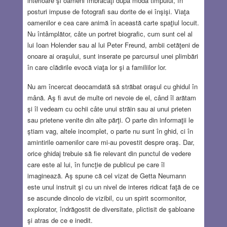
interioare şi oameni îmbrăcaţi după moda timpului, în
posturi impuse de fotografi sau dorite de ei înşişi. Viaţa
oamenilor e cea care animă în această carte spaţiul locuit.
Nu întâmplător, câte un portret biografic, cum sunt cel al
lui Ioan Holender sau al lui Peter Freund, ambii cetăţeni de
onoare ai oraşului, sunt inserate pe parcursul unei plimbări
în care clădirile evocă viaţa lor şi a familiilor lor.
Nu am încercat deocamdată să străbat oraşul cu ghidul în
mână. Aş fi avut de multe ori nevoie de el, când îl arătam
şi îl vedeam cu ochii câte unui străin sau ai unui prieten
sau prietene venite din alte părţi. O parte din informaţii le
ştiam vag, altele incomplet, o parte nu sunt în ghid, ci în
amintirile oamenilor care mi-au povestit despre oraş. Dar,
orice ghidaj trebuie să fie relevant din punctul de vedere
care este al lui, în funcţie de publicul pe care îl
imaginează. Aş spune că cel vizat de Getta Neumann
este unul instruit şi cu un nivel de interes ridicat faţă de ce
se ascunde dincolo de vizibil, cu un spirit scormonitor,
explorator, îndrăgostit de diversitate, plictisit de şabloane
şi atras de ce e inedit.