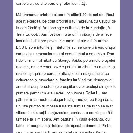
cartierului, de alte vârste şi alte identităţi.
Mă prenumăr printre cei care în ultimii 30 de ani am făcut
acest exerciţiu pe cont propriu sau împreună cu Grupul de
Istorie Orală şi Antropologie culturală de la Fundaţia „A
Treia Europă”. Am fost de multe ori în situaţia de a face
incursiuni dinspre povestirile orale, aflate azi în arhiva
BCUT, spre istoriile şi mărturiile scrise care privesc oraşul
din unghiul amintirilor sau al documentului de arhivă. Prin
Fabric m-am plimbat cu George Vaida, pe urmele oraşului
turcesc, am selectat pozele pentru un album cu meserii şi
meseriaşi, printre care se afla şi cea a magazinului cu
delicatese şi ciocolată al familiei lui Vladimir Nenadovici,
am aflat despre suferinţele copiilor evrei excluşi din şcolile
primare pentru că erau evrei, prin vocea Rollei L., am
pătruns în atmosfera elegantului ştrand de pe Bega de la
Ecluze printr-o frumoasă ilustrată trimisă de Nicolae Ivan
viitoarei sale soţii franţuzoaice, pentru a o convinge să îl
urmeze la Timişoara. Am pătruns în casa elegantă, cu
tabieturi burgheze şi tablouri de epocă a doamnei Pinter,
de origine maghiară, am ascultat ce povestea Xenia