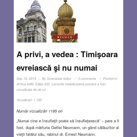
A privi, a vedea : Timişoara
evreiască şi nu numai
Sep 19, 2019
By
Smaranda Vultur
3 comments
Posted in:
Arhiva editii
,
Ediţia 302
,
Lecturile mele
Aceasta postare a fost
vizualizata de de ori
Vizualizari:
1,195
Număr vizualizări 1195 ori
„Numai cine e însufleţit poate să însufleţească” – pare a fi
fost, după mărturia Gettei Neumann, un gând călăuzitor al
vieţii tatălui său, rabinul dr. Ernest Neumann.