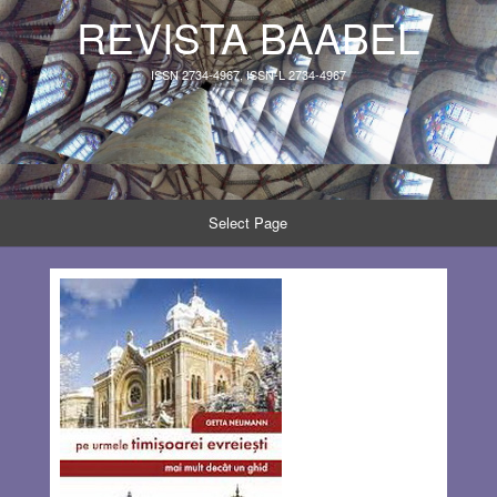
REVISTA BAABEL
ISSN 2734-4967, ISSN-L 2734-4967
Select Page