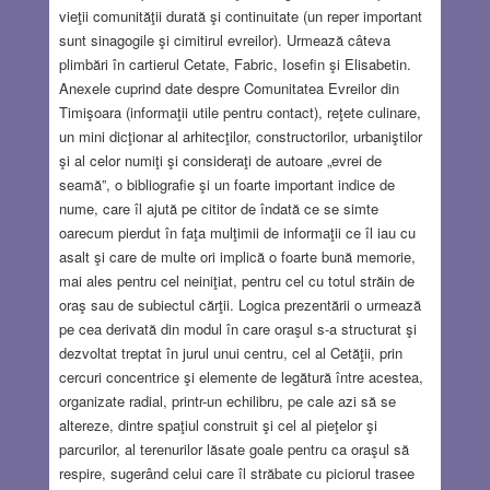
vieţii comunităţii durată şi continuitate (un reper important
sunt sinagogile şi cimitirul evreilor). Urmează câteva
plimbări în cartierul Cetate, Fabric, Iosefin şi Elisabetin.
Anexele cuprind date despre Comunitatea Evreilor din
Timişoara (informaţii utile pentru contact), reţete culinare,
un mini dicţionar al arhitecţilor, constructorilor, urbaniştilor
şi al celor numiţi şi consideraţi de autoare „evrei de
seamă”, o bibliografie şi un foarte important indice de
nume, care îl ajută pe cititor de îndată ce se simte
oarecum pierdut în faţa mulţimii de informaţii ce îl iau cu
asalt şi care de multe ori implică o foarte bună memorie,
mai ales pentru cel neiniţiat, pentru cel cu totul străin de
oraş sau de subiectul cărţii. Logica prezentării o urmează
pe cea derivată din modul în care oraşul s-a structurat şi
dezvoltat treptat în jurul unui centru, cel al Cetăţii, prin
cercuri concentrice şi elemente de legătură între acestea,
organizate radial, printr-un echilibru, pe cale azi să se
altereze, dintre spaţiul construit şi cel al pieţelor şi
parcurilor, al terenurilor lăsate goale pentru ca oraşul să
respire, sugerând celui care îl străbate cu piciorul trasee