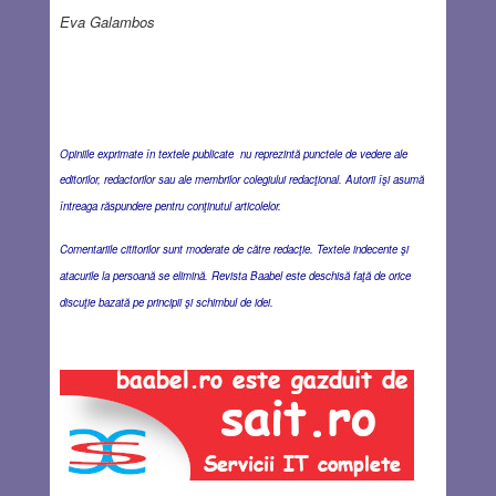
Eva Galambos
Opiniile exprimate în textele publicate nu reprezintă punctele de vedere ale
editorilor, redactorilor sau ale membrilor colegiului redacţional. Autorii îşi asumă
întreaga răspundere pentru conţinutul articolelor.
Comentariile cititorilor sunt moderate de către redacţie. Textele indecente şi
atacurile la persoană se elimină. Revista Baabel este deschisă faţă de orice
discuţie bazată pe principii şi schimbul de idei.