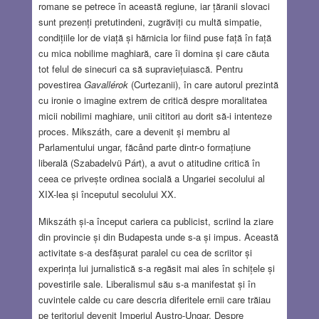
romane se petrece în această regiune, iar țăranii slovaci
sunt prezenți pretutindeni, zugrăviți cu multă simpatie,
condițiile lor de viață și hărnicia lor fiind puse față în față
cu mica nobilime maghiară, care îi domina și care căuta
tot felul de sinecuri ca să supraviețuiască. Pentru
povestirea
Gavallérok
(Curtezanii), în care autorul prezintă
cu ironie o imagine extrem de critică despre moralitatea
micii nobilimi maghiare, unii cititori au dorit să-i intenteze
proces. Mikszáth, care a devenit și membru al
Parlamentului ungar, făcând parte dintr-o formațiune
liberală (Szabadelvü Párt), a avut o atitudine critică în
ceea ce privește ordinea socială a Ungariei secolului al
XIX-lea și începutul secolului XX.
Mikszáth și-a început cariera ca publicist, scriind la ziare
din provincie și din Budapesta unde s-a și impus. Această
activitate s-a desfășurat paralel cu cea de scriitor și
experința lui jurnalistică s-a regăsit mai ales în schițele și
povestirile sale. Liberalismul său s-a manifestat și în
cuvintele calde cu care descria diferitele ernii care trăiau
pe teritoriul devenit Imperiul Austro-Ungar. Despre