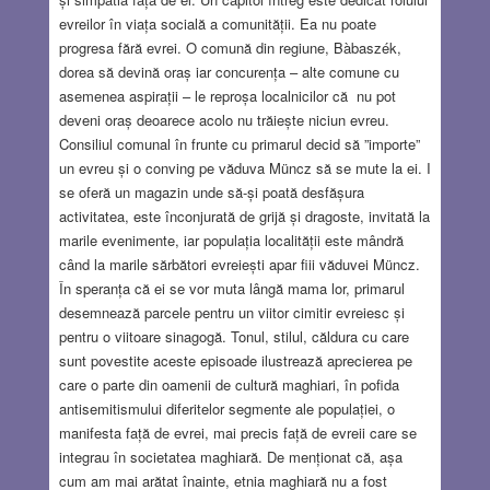
evreilor în viața socială a comunității. Ea nu poate
progresa fără evrei. O comună din regiune, Bàbaszék,
dorea să devină oraș iar concurența – alte comune cu
asemenea aspirații – le reproșa localnicilor că nu pot
deveni oraș deoarece acolo nu trăiește niciun evreu.
Consiliul comunal în frunte cu primarul decid să ”importe”
un evreu și o conving pe văduva Müncz să se mute la ei. I
se oferă un magazin unde să-și poată desfășura
activitatea, este înconjurată de grijă și dragoste, invitată la
marile evenimente, iar populația localității este mândră
când la marile sărbători evreiești apar fiii văduvei Müncz.
În speranța că ei se vor muta lângă mama lor, primarul
desemnează parcele pentru un viitor cimitir evreiesc și
pentru o viitoare sinagogă. Tonul, stilul, căldura cu care
sunt povestite aceste episoade ilustrează aprecierea pe
care o parte din oamenii de cultură maghiari, în pofida
antisemitismului diferitelor segmente ale populației, o
manifesta față de evrei, mai precis față de evreii care se
integrau în societatea maghiară. De menționat că, așa
cum am mai arătat înainte, etnia maghiară nu a fost