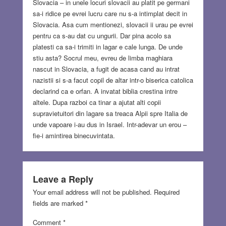
Slovacia – in unele locuri slovacii au platit pe germani
sa-i ridice pe evrei lucru care nu s-a intimplat decit in
Slovacia. Asa cum mentionezi, slovacii ii urau pe evrei
pentru ca s-au dat cu ungurii. Dar pina acolo sa
platesti ca sa-i trimiti in lagar e cale lunga. De unde
stiu asta? Socrul meu, evreu de limba maghiara
nascut in Slovacia, a fugit de acasa cand au intrat
nazistii si s-a facut copil de altar intr-o biserica catolica
declarind ca e orfan. A invatat biblia crestina intre
altele. Dupa razboi ca tinar a ajutat alti copii
supravietuitori din lagare sa treaca Alpii spre Italia de
unde vapoare i-au dus in Israel. Intr-adevar un erou –
fie-i amintirea binecuvintata.
Leave a Reply
Your email address will not be published.
Required
fields are marked
*
Comment
*