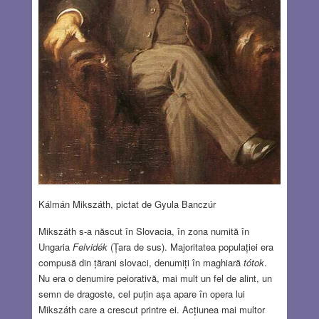
Kálmán Mikszáth, pictat de Gyula Banczúr
Mikszáth s-a născut în Slovacia, în zona numită în
Ungaria
Felvidék
(Țara de sus). Majoritatea populației era
compusă din țărani slovaci, denumiți în maghiară
tótok
.
Nu era o denumire peiorativă, mai mult un fel de alint, un
semn de dragoste, cel puțin așa apare în opera lui
Mikszáth care a crescut printre ei. Acțiunea mai multor