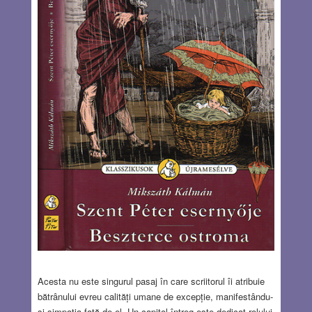
Acesta nu este singurul pasaj în care scriitorul îi atribuie
bătrânului evreu calități umane de excepție, manifestându-
și simpatia față de el. Un capitol întreg este dedicat rolului