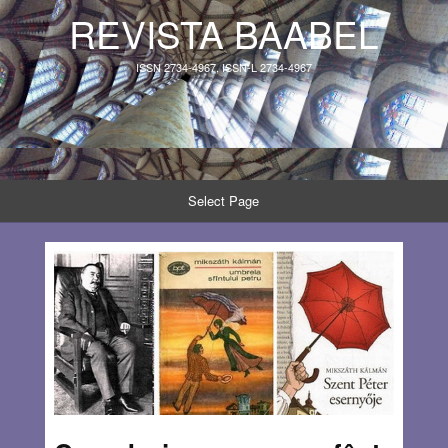
REVISTA BAABEL
ISSN 2734-4967, ISSN-L 2734-4967
Select Page