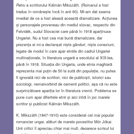
Petru
a scriitorului Kálmán Mikszáth. (Romanul a fost
tradus în românește încă în anii 60). Mi-am dat seama
imediat de ce a fost aleasă această dramatizare. Acțiunea
și personajele proveneau din mediul slovac, respectiv din
Felvidék, sudul Slovaciei care până în 1918 aparținuse
Ungariei. Nu a fost cea mai bună dramatizare, dar
prezența ei mi-a declanșat niște gânduri, niște conexiuni,
legate de modul în care apar etniile din cadrul Ungariei
multinaționale, în literatura ungară a secolului al XIX-lea,
până în 1918. Situația din Ungaria, unde etnia maghiară
reprezenta mai puțin de 50 la sută din populație, nu putea
fi ignorată nici de scriitori, nici de publiciști, istorici sau
sociologi, nemaivorbind de oamenii politici, așa că nu este
surprinzătoare apariția lor în literatura vremii. Problema se
pune cum apar diferitele etnii și aici intră în joc marele
scriitor și publicist Kálmán Mikszáth.
K. Mikszáth (1847-1910) este considerat cel mai popular
romancier ungar, alături de marele povestitor Mór Jókai.
Unii critici îl apreciau chiar mai mult, deoarece scrisul lui