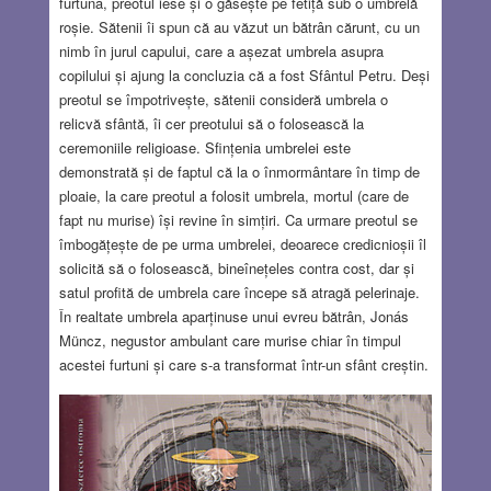
furtuna, preotul iese și o găsește pe fetiță sub o umbrelă
roșie. Sătenii îi spun că au văzut un bătrân cărunt, cu un
nimb în jurul capului, care a așezat umbrela asupra
copilului și ajung la concluzia că a fost Sfântul Petru. Deși
preotul se împotrivește, sătenii consideră umbrela o
relicvă sfântă, îi cer preotului să o folosească la
ceremoniile religioase. Sfințenia umbrelei este
demonstrată și de faptul că la o înmormântare în timp de
ploaie, la care preotul a folosit umbrela, mortul (care de
fapt nu murise) își revine în simțiri. Ca urmare preotul se
îmbogățește de pe urma umbrelei, deoarece credicnioșii îl
solicită să o folosească, bineînețeles contra cost, dar și
satul profită de umbrela care începe să atragă pelerinaje.
În realtate umbrela aparținuse unui evreu bătrân, Jonás
Müncz, negustor ambulant care murise chiar în timpul
acestei furtuni și care s-a transformat într-un sfânt creștin.