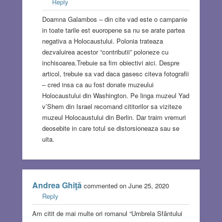
Reply
Doamna Galambos – din cite vad este o campanie
in toate tarile est euoropene sa nu se arate partea
negativa a Holocaustului. Polonia trateaza
dezvaluirea acestor “contributii” poloneze cu
inchisoarea.Trebuie sa fim obiectivi aici. Despre
articol, trebuie sa vad daca gasesc citeva fotografii
– cred insa ca au fost donate muzeului
Holocaustului din Washington. Pe linga muzeul Yad
v’Shem din Israel recomand cititorilor sa viziteze
muzeul Holocaustului din Berlin. Dar traim vremuri
deosebite in care totul se distorsioneaza sau se
uita.
Andrea Ghiţă
commented on June 25, 2020
Reply
Am citit de mai multe ori romanul “Umbrela Sfântului