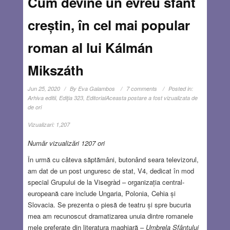
Cum devine un evreu sfânt
creștin, în cel mai popular
roman al lui Kálmán
Mikszáth
Jun 25, 2020
By
Eva Galambos
7 comments
Posted in:
Arhiva editii
,
Ediţia 323
,
Editorial
Aceasta postare a fost vizualizata de
de ori
Vizualizari:
1,207
Număr vizualizări 1207 ori
În urmă cu câteva săptămâni, butonând seara televizorul,
am dat de un post unguresc de stat, V4, dedicat în mod
special Grupului de la Visegràd – organizația central-
europeană care include Ungaria, Polonia, Cehia și
Slovacia. Se prezenta o piesă de teatru și spre bucuria
mea am recunoscut dramatizarea unuia dintre romanele
mele preferate din literatura maghiară –
Umbrela Sfântului