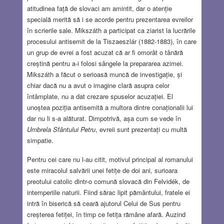
atitudinea față de slovaci am amintit, dar o atenție
specială merită să i se acorde pentru prezentarea evreilor
în scrierile sale. Mikszáth a participat ca ziarist la lucrările
procesului antisemit de la Tiszaeszlár (1882-1883), în care
un grup de evrei a fost acuzat că ar fi omorât o tânără
creștină pentru a-i folosi sângele la prepararea azimei.
Mikszáth a făcut o serioasă muncă de investigație, și
chiar dacă nu a avut o imagine clară asupra celor
întâmplate, nu a dat crezare spuselor acuzației. El
unoștea poziția antisemită a multora dintre conaționalii lui
dar nu li s-a alăturat. Dimpotrivă, așa cum se vede în
Umbrela Sfântului Petru
, evreii sunt prezentați cu multă
simpatie.
Pentru cei care nu l-au citit, motivul principal al romanului
este miracolul salvării unei fetițe de doi ani, surioara
preotului catolic dintr-o comună slovacă din Felvidék, de
intemperiile naturii. Fiind sărac lipit pământului, fratele ei
intră în biserică să ceară ajutorul Celui de Sus pentru
creșterea fetiței, în timp ce fetița rămâne afară. Auzind