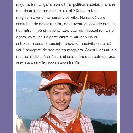
majoritară în Ungaria istorică, iar politica statului, mai ales
în a doua jumătate a secolului al XIX-lea, a fost
maghiarizarea și nu numai a evreilor. Numai că spre
deosebire de celelalte etnii, care aveau dincolo de granițe
frați întru limbă și naționalitate, sau, ca în cazul românilor,
o țară, evreii sau o parte dintre ei au răspuns cu
entuziasm acestei tendințe, crezând în naivitatea lor că
vor fi acceptați de societatea maghiară. Acest lucru nu s-a
întâmplat nici măcar în cazul celor care s-au botezat, așa
cum s-a văzut în istoria secolului XX.