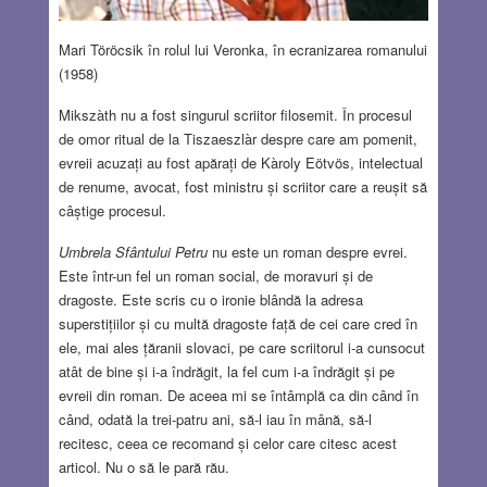
Mari Töröcsik în rolul lui Veronka, în ecranizarea romanului
(1958)
Mikszàth nu a fost singurul scriitor filosemit. În procesul
de omor ritual de la Tiszaeszlàr despre care am pomenit,
evreii acuzați au fost apărați de Kàroly Eötvös, intelectual
de renume, avocat, fost ministru și scriitor care a reușit să
câștige procesul.
Umbrela Sfântului Petru
nu este un roman despre evrei.
Este într-un fel un roman social, de moravuri și de
dragoste. Este scris cu o ironie blândă la adresa
superstițiilor și cu multă dragoste față de cei care cred în
ele, mai ales țăranii slovaci, pe care scriitorul i-a cunsocut
atât de bine și i-a îndrăgit, la fel cum i-a îndrăgit și pe
evreii din roman. De aceea mi se întâmplă ca din când în
când, odată la trei-patru ani, să-l iau în mână, să-l
recitesc, ceea ce recomand și celor care citesc acest
articol. Nu o să le pară rău.