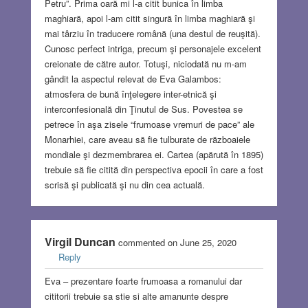
Petru”. Prima oară mi l-a citit bunica în limba
maghiară, apoi l-am citit singură în limba maghiară şi
mai târziu în traducere română (una destul de reuşită).
Cunosc perfect intriga, precum şi personajele excelent
creionate de către autor. Totuşi, niciodată nu m-am
gândit la aspectul relevat de Eva Galambos:
atmosfera de bună înţelegere inter-etnică şi
interconfesională din Ţinutul de Sus. Povestea se
petrece în aşa zisele “frumoase vremuri de pace” ale
Monarhiei, care aveau să fie tulburate de războaiele
mondiale şi dezmembrarea ei. Cartea (apărută în 1895)
trebuie să fie citită din perspectiva epocii în care a fost
scrisă şi publicată şi nu din cea actuală.
Virgil Duncan
commented on June 25, 2020
Reply
Eva – prezentare foarte frumoasa a romanului dar
cititorii trebuie sa stie si alte amanunte despre