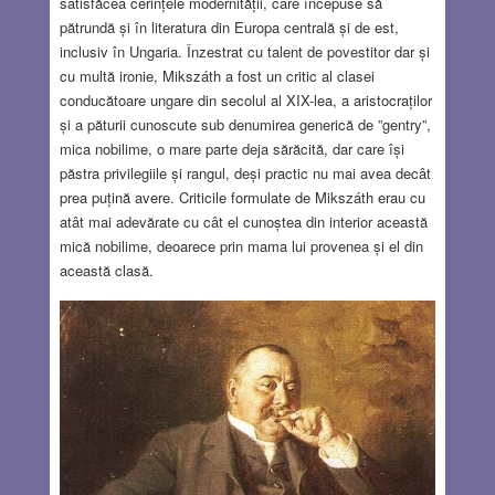
satisfăcea cerințele modernității, care începuse să
pătrundă și în literatura din Europa centrală și de est,
inclusiv în Ungaria. Înzestrat cu talent de povestitor dar și
cu multă ironie, Mikszáth a fost un critic al clasei
conducătoare ungare din secolul al XIX-lea, a aristocraților
și a păturii cunoscute sub denumirea generică de ”gentry”,
mica nobilime, o mare parte deja sărăcită, dar care își
păstra privilegiile și rangul, deși practic nu mai avea decât
prea puțină avere. Criticile formulate de Mikszáth erau cu
atât mai adevărate cu cât el cunoștea din interior această
mică nobilime, deoarece prin mama lui provenea și el din
această clasă.