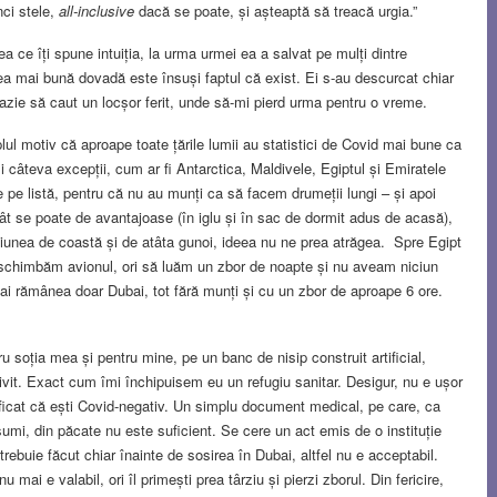
nci stele,
all-inclusive
dacă se poate, și așteaptă să treacă urgia.”
ea ce îți spune intuiția, la urma urmei ea a salvat pe mulți dintre
ea mai bună dovadă este însuși faptul că exist. Ei s-au descurcat chiar
azie să caut un locșor ferit, unde să-mi pierd urma pentru o vreme.
mplul motiv că aproape toate țările lumii au statistici de Covid mai bune ca
și câteva excepții, cum ar fi Antarctica, Maldivele, Egiptul și Emiratele
 pe listă, pentru că nu au munți ca să facem drumeții lungi – și apoi
ât se poate de avantajoase (în iglu și în sac de dormit adus de acasă),
egiunea de coastă și de atâta gunoi, ideea nu ne prea atrăgea. Spre Egipt
să schimbăm avionul, ori să luăm un zbor de noapte și nu aveam niciun
ai rămânea doar Dubai, tot fără munți și cu un zbor de aproape 6 ore.
soția mea și pentru mine, pe un banc de nisip construit artificial,
vit. Exact cum îmi închipuisem eu un refugiu sanitar. Desigur, nu e ușor
tificat că ești Covid-negativ. Un simplu document medical, pe care, ca
însumi, din păcate nu este suficient. Se cere un act emis de o instituție
rebuie făcut chiar înainte de sosirea în Dubai, altfel nu e acceptabil.
u mai e valabil, ori îl primești prea târziu și pierzi zborul. Din fericire,