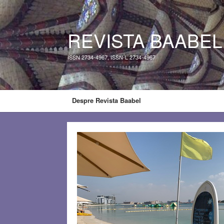
REVISTA BAABEL
ISSN 2734-4967, ISSN-L 2734-4967
Despre Revista Baabel