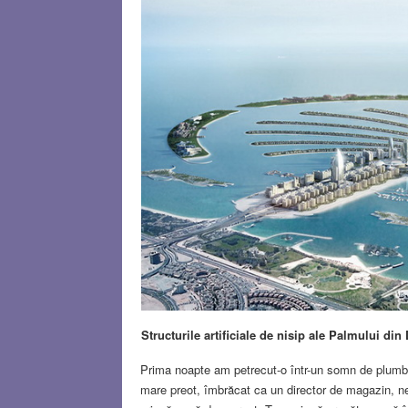
Structurile artificiale de nisip ale Palmului din
Prima noapte am petrecut-o într-un somn de plumb,
mare preot, îmbrăcat ca un director de magazin, ne