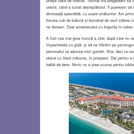
uriașă casă de marcat. Tocmai mă pregăteam să îndu
urechi, când a sunat deșteptătorul. Îl pusesem să 
dimineață splendidă, cu soare strălucitor. Am pri
fiecare cub de brânză și borcănel de iaurt stătea 
ne doream. Doar amestecatul cu lingurița în cafea pu
A fost cea mai grea muncă a zilei, după care nu n
împachetate cu grijă, și să ne trântim pe șezlongur
personalul ne aducea mici gustări. Aha, deci nu er
obicei cu litere mărunte, în prospect. Dar pentru a
halbă de bere. Nimic nu e prea scump pentru iubit