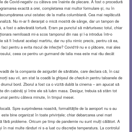
ele de Covid-negativ cu câteva ore înainte de plecare. A fost o procedură
rogramarea exactă a orei, completarea mai multor formulare și, nu în
t răscumpărarea unui ostatec de la mafia columbiană. Cea mai neplăcută
 analiză. Nu m-ar fi deranjat o mică mostră de sânge, dar un tampon de
ă, a fost o adevărată tortură. Eram pe punctul să mărturisesc totul, chiar
rționara nemiloasă mi-a scos tamponul din nas și l-a introdus într-o
ă fi îndurat același martiriu, dar nu știu nimic precis, pentru că ea,
 faci pentru a evita riscul de infecție? Covid19 nu e o plăcere, mai ales
 mirosului, ceea ce pentru un gurmand de talia mea este mai rău decât
ovadă de la compania de asigurări de sănătate, care declara că, în caz
morți sau vii, am stat la coadă la ghișeul de
check-in
pentru taloanele de
t drumul bord. Zborul a fost ca o vizită dublă la cinema – am apucat să
te din cabină) și între ele să luăm masa. Desigur, trebuia să stăm tot
umai pentru câteva minute, în timpul mesei.
locală. Spre surprinderea noastră, formalitățile de la aeroport nu s-au
 este bine organizat în toate privințele; chiar debarcarea unei mari
ată fără probleme. Oricum pe timp de pandemie nu sunt mulți călători. A
și în mai multe rânduri ni s-a luat cu discreție temperatura. La controlul