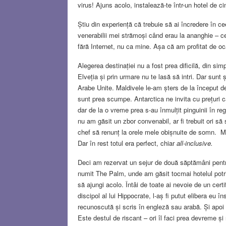
virus! Ajuns acolo, instalează-te într-un hotel de ci
Știu din experiență că trebuie să ai încredere în ce
venerabilii mei strămoși când erau la ananghie – c
fără Internet, nu ca mine. Așa că am profitat de oc
Alegerea destinației nu a fost prea dificilă, din si
Elveția și prin urmare nu te lasă să intri. Dar sunt 
Arabe Unite. Maldivele le-am șters de la început de
sunt prea scumpe. Antarctica ne invita cu prețuri c
dar de la o vreme prea s-au înmulțit pinguinii în r
nu am găsit un zbor convenabil, ar fi trebuit ori 
chef să renunț la orele mele obișnuite de somn. M
Dar în rest totul era perfect, chiar
all-inclusive.
Deci am rezervat un sejur de două săptămâni pentru 
numit The Palm, unde am găsit tocmai hotelul potri
să ajungi acolo. Întâi de toate ai nevoie de un cer
discipol al lui Hippocrate, l-aș fi putut elibera eu 
recunoscută și scris în engleză sau arabă. Și apoi t
Este destul de riscant – ori îl faci prea devreme și n