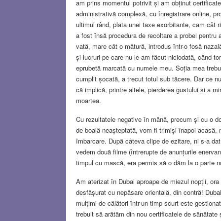
am prins momentul potrivit și am obținut certificat
administrativă complexă, cu înregistrare online, p
ultimul rând, plata unei taxe exorbitante, cam câ
a fost însă procedura de recoltare a probei pentru
vată, mare cât o mătură, introdus într-o fosă nazal
și lucruri pe care nu le-am făcut niciodată, când to
eprubetă marcată cu numele meu. Soția mea trebuie s
cumplit șocată, a trecut totul sub tăcere. Dar ce nu
că implică, printre altele, pierderea gustului și a
moartea.
Cu rezultatele negative în mână, precum și cu o d
de boală neașteptată, vom fi trimiși înapoi acasă, 
îmbarcare. După câteva clipe de ezitare, ni s-a da
vedem două filme (întrerupte de anunțurile enervan
timpul cu mască, era permis să o dăm la o parte n
Am aterizat în Dubai aproape de miezul nopții, ora 
desfășurat cu nepăsare orientală, din contră! Dubai
mulțimi de călători într-un timp scurt este gestion
trebuit să arătăm din nou certificatele de sănătate 