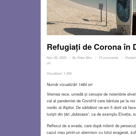
Refugiați de Corona în 
Nov 26, 2020
By
Peter Biro
15 comments
Posted
ori
Vizualizari:
1,484
Număr vizualizări 1484 ori
Vremea rece, umedă și cenușie de noiembrie elvetic
val al pandemiei de Covid19 care bântuie pe la noi 
nordic al Alpilor. De sărbători ne-am fi dorit să facem
turiști din țări „dubioase”, ca de exemplu Elveția, s
Reflexul de a evada, care după milenii de persecuție
cazul meu printr-un alarmism cu totul exagerat, sufl