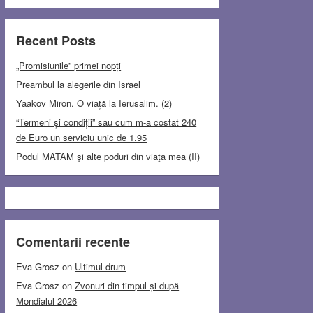
Recent Posts
„Promisiunile” primei nopți
Preambul la alegerile din Israel
Yaakov Miron. O viață la Ierusalim. (2)
“Termeni și condiții” sau cum m-a costat 240
de Euro un serviciu unic de 1.95
Podul MATAM şi alte poduri din viaţa mea (II)
Comentarii recente
Eva Grosz
on
Ultimul drum
Eva Grosz
on
Zvonuri din timpul și după
Mondialul 2026