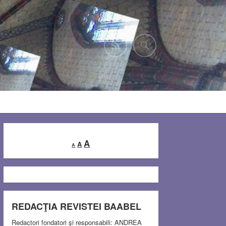
Decrease
Reset
Increase
A
A
A
font
font
font
size.
size.
size.
REDACŢIA REVISTEI BAABEL
Redactori fondatori şi responsabili: ANDREA