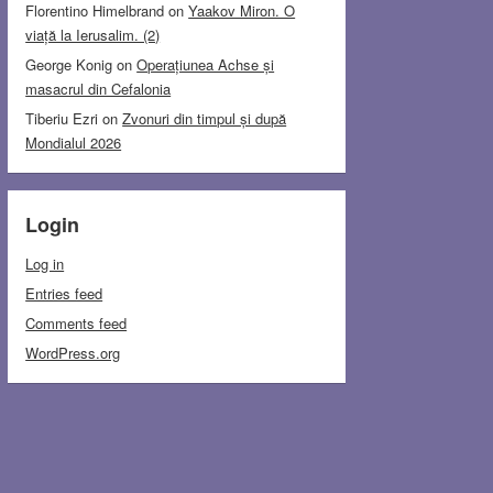
Florentino Himelbrand
on
Yaakov Miron. O
viață la Ierusalim. (2)
George Konig
on
Operațiunea Achse și
masacrul din Cefalonia
Tiberiu Ezri
on
Zvonuri din timpul și după
Mondialul 2026
Login
Log in
Entries feed
Comments feed
WordPress.org