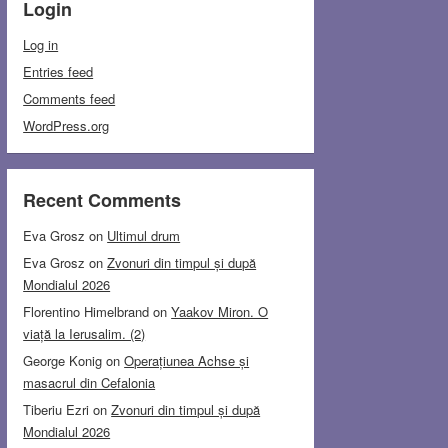
Login
Log in
Entries feed
Comments feed
WordPress.org
Recent Comments
Eva Grosz
on
Ultimul drum
Eva Grosz
on
Zvonuri din timpul și după
Mondialul 2026
Florentino Himelbrand
on
Yaakov Miron. O
viață la Ierusalim. (2)
George Konig
on
Operațiunea Achse și
masacrul din Cefalonia
Tiberiu Ezri
on
Zvonuri din timpul și după
Mondialul 2026