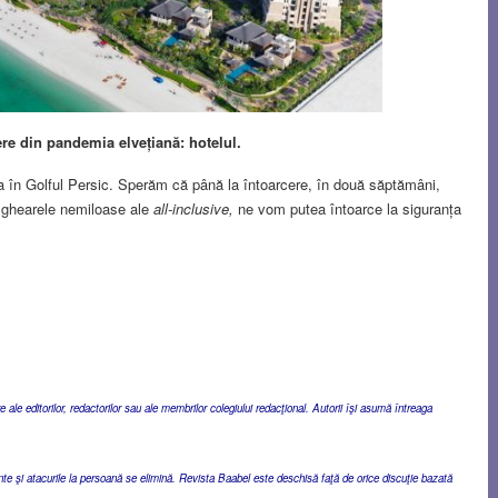
re din pandemia elvețiană: hotelul.
a în Golful Persic. Sperăm că până la întoarcere, în două săptămâni,
in ghearele nemiloase ale
all-inclusive,
ne vom putea întoarce la siguranța
ale editorilor, redactorilor sau ale membrilor colegiului redacţional. Autorii îşi asumă întreaga
ente şi atacurile la persoană se elimină. Revista Baabel este deschisă faţă de orice discuţie bazată