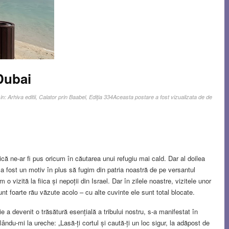
Dubai
 in:
Arhiva editii
,
Calator prin Baabel
,
Ediţia 334
Aceasta postare a fost vizualizata de de
ă ne-ar fi pus oricum în căutarea unui refugiu mai cald. Dar al doilea
a fost un motiv în plus să fugim din patria noastră de pe versantul
 o vizită la fiica și nepoții din Israel. Dar în zilele noastre, vizitele unor
unt foarte rău văzute acolo – cu alte cuvinte ele sunt total blocate.
 a devenit o trăsătură esențială a tribului nostru, s-a manifestat în
ându-mi la ureche: „Lasă-ți cortul și caută-ți un loc sigur, la adăpost de