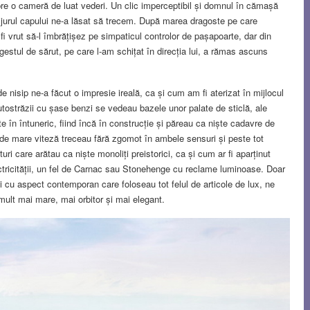
re o cameră de luat vederi. Un clic imperceptibil și domnul în cămașă
n jurul capului ne-a lăsat să trecem. După marea dragoste pe care
fi vrut să-l îmbrățișez pe simpaticul controlor de pașapoarte, dar din
gestul de sărut, pe care l-am schițat în direcția lui, a rămas ascuns
e nisip ne-a făcut o impresie ireală, ca și cum am fi aterizat în mijlocul
 autostrăzii cu șase benzi se vedeau bazele unor palate de sticlă, ale
te în întuneric, fiind încă în construcție și păreau ca niște cadavre de
e de mare viteză treceau fără zgomot în ambele sensuri și peste tot
ri care arătau ca niște monoliți preistorici, ca și cum ar fi aparținut
ectricității, un fel de Carnac sau Stonehenge cu reclame luminoase. Doar
 cu aspect contemporan care foloseau tot felul de articole de lux, ne
ult mai mare, mai orbitor și mai elegant.