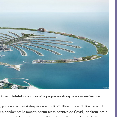
 Dubai. Hotelul nostru se află pe partea dreaptă a circumferinței.
 plin de coșmaruri despre ceremonii primitive cu sacrificii umane. Un
-a condamnat la moarte pentru teste pozitive de Covid, iar altarul era o