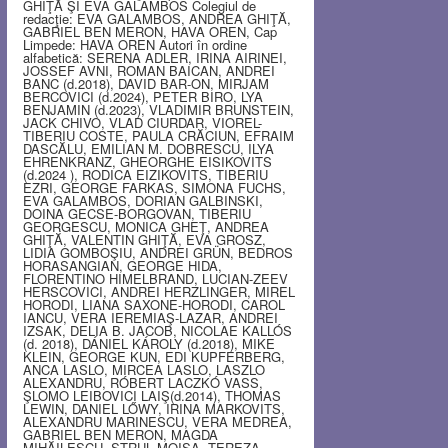
GHIŢĂ ŞI EVA GALAMBOS Colegiul de
redacţie: EVA GALAMBOS, ANDREA GHIŢĂ,
GABRIEL BEN MERON, HAVA OREN, Cap
Limpede: HAVA OREN Autori în ordine
alfabetică: SERENA ADLER, IRINA AIRINEI,
JOSSEF AVNI, ROMAN BAICAN, ANDREI
BANC (d.2018), DAVID BAR-ON, MIRJAM
BERCOVICI (d.2024), PETER BIRO, LYA
BENJAMIN (d.2023), VLADIMIR BRUNSTEIN,
JACK CHIVO, VLAD CIURDAR, VIOREL-
TIBERIU COSTE, PAULA CRĂCIUN, EFRAIM
DASCĂLU, EMILIAN M. DOBRESCU, ILYA
EHRENKRANZ, GHEORGHE EISIKOVITS
(d.2024 ), RODICA EIZIKOVITS, TIBERIU
EZRI, GEORGE FARKAS, SIMONA FUCHS,
EVA GALAMBOS, DORIAN GALBINSKI,
DOINA GECSE-BORGOVAN, TIBERIU
GEORGESCU, MONICA GHEŢ, ANDREA
GHIŢĂ, VALENTIN GHIŢĂ, EVA GROSZ,
LIDIA GOMBOŞIU, ANDREI GRÜN, BEDROS
HORASANGIAN, GEORGE HIDA,
FLORENTINO HIMELBRAND, LUCIAN-ZEEV
HERSCOVICI, ANDREI HERZLINGER, MIREL
HORODI, LIANA SAXONE-HORODI, CAROL
IANCU, VERA IEREMIAŞ-LAZAR, ANDREI
IZSAK, DELIA B. JACOB, NICOLAE KALLÓS
(d. 2018), DÁNIEL KÁROLY (d.2018), MIKE
KLEIN, GEORGE KUN, EDI KUPFERBERG,
ANCA LASLO, MIRCEA LASLO, LASZLO
ALEXANDRU, RÓBERT LACZKÓ VASS,
ŞLOMO LEIBOVICI LAIŞ(d.2014), THOMAS
LEWIN, DANIEL LŐWY, IRINA MARKOVITS,
ALEXANDRU MARINESCU, VERA MEDREA,
GABRIEL BEN MERON, MAGDA
MIHĂILESCU, STRUL MOISA, TEREZA