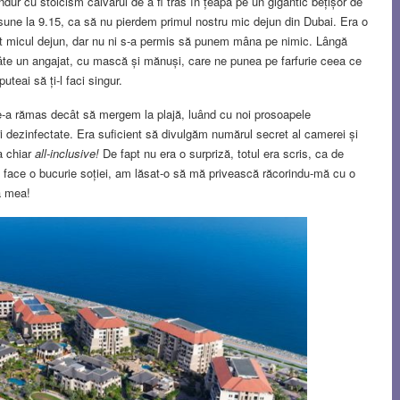
r cu stoicism calvarul de a fi tras în țeapă pe un gigantic bețișor de
sune la 9.15, ca să nu pierdem primul nostru mic dejun din Dubai. Era o
mit micul dejun, dar nu ni s-a permis să punem mâna pe nimic. Lângă
câte un angajat, cu mască și mănuși, care ne punea pe farfurie ceea ce
teai să ți-l faci singur.
e-a rămas decât să mergem la plajă, luând cu noi prosoapele
i dezinfectate. Era suficient să divulgăm numărul secret al camerei și
a chiar
all-inclusive!
De fapt nu era o surpriză, totul era scris, ca de
-i face o bucurie soției, am lăsat-o să mă privească răcorindu-mă cu o
a mea!