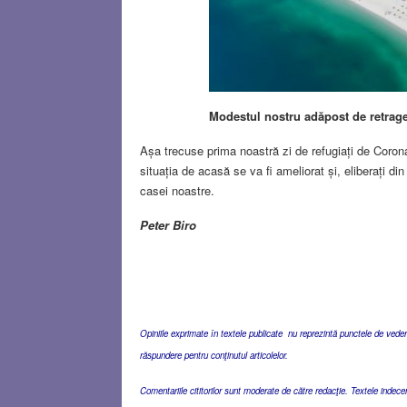
Modestul nostru adăpost de retrage
Așa trecuse prima noastră zi de refugiați de Coron
situația de acasă se va fi ameliorat și, eliberați d
casei noastre.
Peter Biro
Opiniile exprimate în textele publicate nu reprezintă punctele de vedere 
răspundere pentru conţinutul articolelor.
Comentariile cititorilor sunt moderate de către redacţie. Textele indec