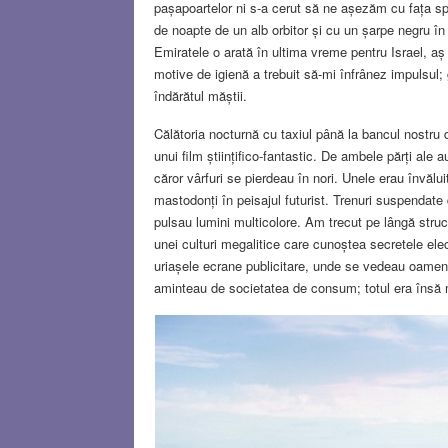
pașapoartelor ni s-a cerut să ne așezăm cu fața sp
de noapte de un alb orbitor și cu un șarpe negru î
Emiratele o arată în ultima vreme pentru Israel, aș 
motive de igienă a trebuit să-mi înfrânez impulsul; 
îndărătul măștii.
Călătoria nocturnă cu taxiul până la bancul nostru d
unui film științifico-fantastic. De ambele părți ale
căror vârfuri se pierdeau în nori. Unele erau învălui
mastodonți în peisajul futurist. Trenuri suspendat
pulsau lumini multicolore. Am trecut pe lângă structu
unei culturi megalitice care cunoștea secretele el
uriașele ecrane publicitare, unde se vedeau oameni
aminteau de societatea de consum; totul era însă m