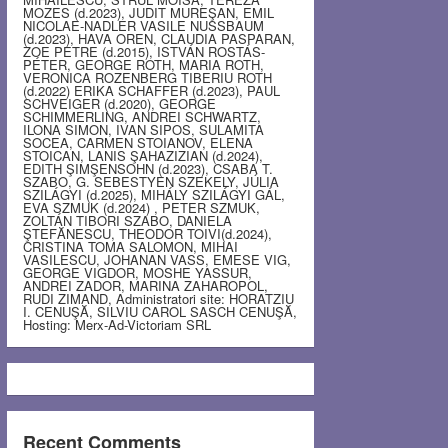
MOZES (d.2023), JUDIT MUREŞAN, EMIL
NICOLAE-NADLER VASILE NUSSBAUM
(d.2023), HAVA OREN, CLAUDIA PASPARAN,
ZOE PETRE (d.2015), ISTVÁN ROSTÁS-
PÉTER, GEORGE ROTH, MARIA ROTH,
VERONICA ROZENBERG TIBERIU ROTH
(d.2022) ERIKA SCHAFFER (d.2023), PAUL
SCHVEIGER (d.2020), GEORGE
SCHIMMERLING, ANDREI SCHWARTZ,
ILONA SIMON, IVAN SIPOS, SULAMITA
SOCEA, CARMEN STOIANOV, ELENA
STOICAN, LANIS ŞAHAZIZIAN (d.2024),
EDITH ŞIMŞENSOHN (d.2023), CSABA T.
SZABO, G. SEBESTYEN SZEKELY, JÚLIA
SZILÁGYI (d.2025), MIHÁLY SZILÁGYI GÁL,
EVA SZMUK (d.2024) , PETER SZMUK,
ZOLTÁN TIBORI SZABO, DANIELA
ŞTEFĂNESCU, THEODOR TOIVI(d.2024),
CRISTINA TOMA SALOMON, MIHAI
VASILESCU, JOHANAN VASS, EMESE VIG,
GEORGE VIGDOR, MOSHE YASSUR,
ANDREI ZADOR, MARINA ZAHAROPOL,
RUDI ZIMAND, Administratori site: HORATZIU
I. CENUŞĂ, SILVIU CAROL SASCH CENUŞĂ,
Hosting: Merx-Ad-Victoriam SRL
Recent Comments