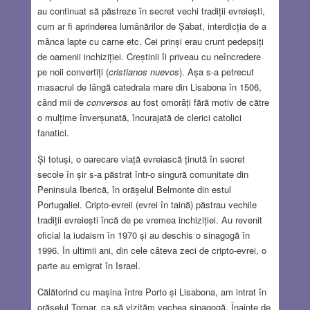
au continuat să păstreze în secret vechi tradiții evreiești,
cum ar fi aprinderea lumânărilor de Șabat, interdicția de a
mânca lapte cu carne etc. Cei prinși erau crunt pedepsiți
de oamenii inchiziției. Creștinii îi priveau cu neîncredere
pe noii convertiți (
cristianos nuevos
). Așa s-a petrecut
masacrul de lângă catedrala mare din Lisabona în 1506,
când mii de
conversos
au fost omorâți fără motiv de către
o mulțime înverșunată, încurajată de clerici catolici
fanatici.
Și totuși, o oarecare viață evreiască ținută în secret
secole în șir s-a păstrat într-o singură comunitate din
Peninsula Iberică, în orășelul Belmonte din estul
Portugaliei. Cripto-evreii (evrei în taină) păstrau vechile
tradiții evreiești încă de pe vremea inchiziției. Au revenit
oficial la iudaism în 1970 și au deschis o sinagogă în
1996. În ultimii ani, din cele câteva zeci de cripto-evrei, o
parte au emigrat în Israel.
Călătorind cu mașina între Porto și Lisabona, am intrat în
orășelul Tomar, ca să vizităm vechea sinagogă. Înainte de