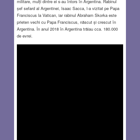
militare, mulți dintre ei s-au întors în Argentina. Rabinul
șef sefard al Argentinei, Isaac Sacca, l-a vizitat pe Papa
Franciscus la Vatican, iar rabinul Abraham Skorka este
prieten vechi cu Papa Franciscus, născut și crescut în
Argentina. În anul 2018 în Argentina trăiau cca. 180.000
de evrei.