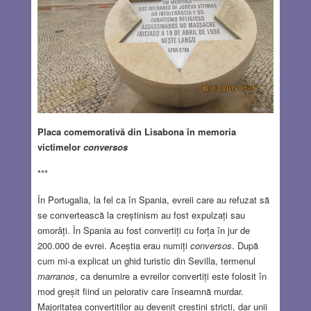
Placa comemorativă din Lisabona în memoria
victimelor
conversos
***
În Portugalia, la fel ca în Spania, evreii care au refuzat să
se convertească la creștinism au fost expulzați sau
omorâți. În Spania au fost convertiți cu forța în jur de
200.000 de evrei. Aceștia erau numiți
conversos
. După
cum mi-a explicat un ghid turistic din Sevilla, termenul
marranos
, ca denumire a evreilor convertiți este folosit în
mod greșit fiind un peiorativ care înseamnă murdar.
Majoritatea convertiților au devenit creștini stricți, dar unii