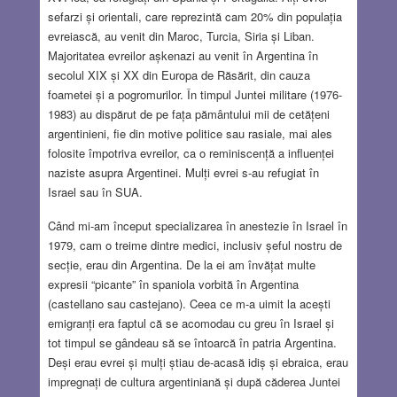
sefarzi și orientali, care reprezintă cam 20% din populația
evreiască, au venit din Maroc, Turcia, Siria și Liban.
Majoritatea evreilor așkenazi au venit în Argentina în
secolul XIX și XX din Europa de Răsărit, din cauza
foametei și a pogromurilor. În timpul Juntei militare (1976-
1983) au dispărut de pe fața pământului mii de cetățeni
argentinieni, fie din motive politice sau rasiale, mai ales
folosite împotriva evreilor, ca o reminiscență a influenței
naziste asupra Argentinei. Mulți evrei s-au refugiat în
Israel sau în SUA.
Când mi-am început specializarea în anestezie în Israel în
1979, cam o treime dintre medici, inclusiv șeful nostru de
secție, erau din Argentina. De la ei am învățat multe
expresii “picante” în spaniola vorbită în Argentina
(castellano sau castejano). Ceea ce m-a uimit la acești
emigranți era faptul că se acomodau cu greu în Israel și
tot timpul se gândeau să se întoarcă în patria Argentina.
Deși erau evrei și mulți știau de-acasă idiș și ebraica, erau
impregnați de cultura argentiniană și după căderea Juntei