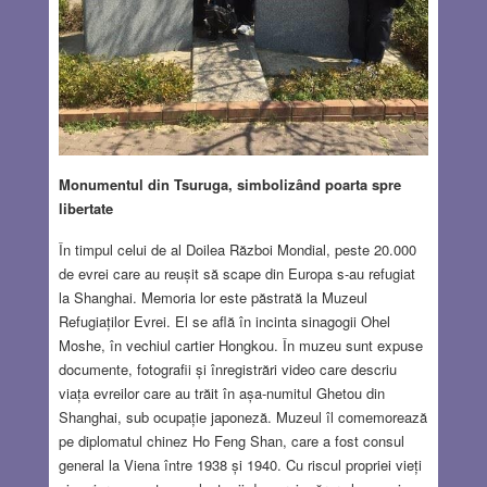
Monumentul din Tsuruga, simbolizând poarta spre
libertate
În timpul celui de al Doilea Război Mondial, peste 20.000
de evrei care au reușit să scape din Europa s-au refugiat
la Shanghai. Memoria lor este păstrată la Muzeul
Refugiaților Evrei. El se află în incinta sinagogii Ohel
Moshe, în vechiul cartier Hongkou. În muzeu sunt expuse
documente, fotografii și înregistrări video care descriu
viața evreilor care au trăit în așa-numitul Ghetou din
Shanghai, sub ocupație japoneză. Muzeul îl comemorează
pe diplomatul chinez Ho Feng Shan, care a fost consul
general la Viena între 1938 și 1940. Cu riscul propriei vieți