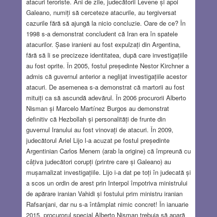
atacuri teroriste. Ani de zile, judecătorii Levene și apoi
Galeano, numiți să cerceteze atacurile, au tergiversat
cazurile fără să ajungă la nicio concluzie. Oare de ce? În
1998 s-a demonstrat concludent că Iran era în spatele
atacurilor. Șase iranieni au fost expulzați din Argentina,
fără să li se precizeze identitatea, după care investigațiile
au fost oprite. În 2005, fostul președinte Nestor Kirchner a
admis că guvernul anterior a neglijat investigațiile acestor
atacuri. De asemenea s-a demonstrat că martorii au fost
mituiți ca să ascundă adevărul. În 2006 procurorii Alberto
Nisman și Marcelo Martínez Burgos au demonstrat
definitiv că Hezbollah și personalități de frunte din
guvernul Iranului au fost vinovați de atacuri. În 2009,
judecătorul Ariel Lijo l-a acuzat pe fostul președinte
Argentinian Carlos Menem (arab la origine) că împreună cu
câțiva judecători corupți (printre care și Galeano) au
mușamalizat investigațiile. Lijo i-a dat pe toți în judecată și
a scos un ordin de arest prin Interpol împotriva ministrului
de apărare iranian Vahidi și fostului prim ministru iranian
Rafsanjani, dar nu s-a întâmplat nimic concret! În ianuarie
2015, procurorul special Alberto Nisman trebuia să apară