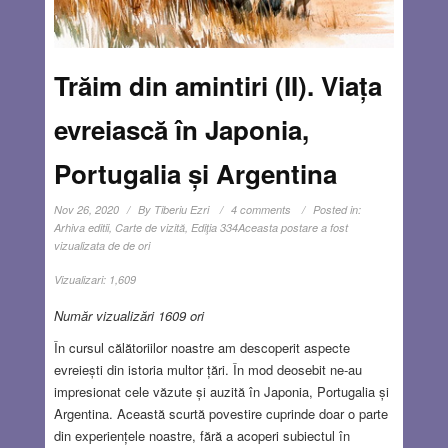
Trăim din amintiri (II). Viața
evreiască în Japonia,
Portugalia și Argentina
Nov 26, 2020
By
Tiberiu Ezri
4 comments
Posted in:
Arhiva editii
,
Carte de vizită
,
Ediţia 334
Aceasta postare a fost
vizualizata de de ori
Vizualizari:
1,609
Număr vizualizări 1609 ori
În cursul călătoriilor noastre am descoperit aspecte
evreiești din istoria multor țări. În mod deosebit ne-au
impresionat cele văzute și auzită în Japonia, Portugalia și
Argentina. Această scurtă povestire cuprinde doar o parte
din experiențele noastre, fără a acoperi subiectul în