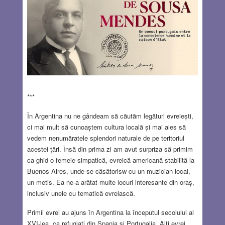
***
În Argentina nu ne gândeam să căutăm legături evreiești,
ci mai mult să cunoaștem cultura locală și mai ales să
vedem nenumăratele splendori naturale de pe teritoriul
acestei țări. Însă din prima zi am avut surpriza să primim
ca ghid o femeie simpatică, evreică americană stabilită la
Buenos Aires, unde se căsătorisw cu un muzician local,
un metis. Ea ne-a arătat multe locuri interesante din oraș,
inclusiv unele cu tematică evreiască.
Primii evrei au ajuns în Argentina la începutul secolului al
XVI-lea, ca refugiați din Spania și Portugalia. Alți evrei