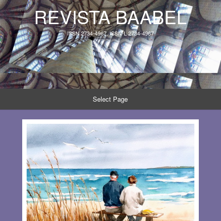
REVISTA BAABEL
ISSN 2734-4967, ISSN-L 2734-4967
Select Page