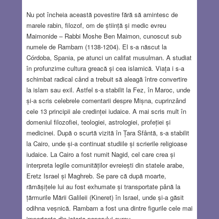
Nu pot încheia această povestire fără să amintesc de
marele rabin, filozof, om de știință și medic evreu
Maimonide – Rabbi Moshe Ben Maimon, cunoscut sub
numele de Rambam (1138-1204). El s-a născut la
Córdoba, Spania, pe atunci un califat musulman. A studiat
în profunzime cultura greacă și cea islamică. Viața i s-a
schimbat radical când a trebuit să aleagă între convertire
la islam sau exil. Astfel s-a stabilit la Fez, în Maroc, unde
și-a scris celebrele comentarii despre Mișna, cuprinzând
cele 13 principii ale credinței iudaice. A mai scris mult în
domeniul filozofiei, teologiei, astrologiei, profeției și
medicinei. După o scurtă vizită în Țara Sfântă, s-a stabilit
la Cairo, unde și-a continuat studiile și scrierile religioase
iudaice. La Cairo a fost numit Nagid, cel care crea și
interpreta legile comunităților evreiești din statele arabe,
Eretz Israel și Maghreb. Se pare că după moarte,
rămășițele lui au fost exhumate și transportate până la
țărmurile Mării Galileii (Kineret) în Israel, unde și-a găsit
odihna veșnică. Rambam a fost una dintre figurile cele mai
importante din istoria poporului evreu.