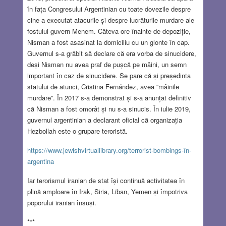
în fața Congresului Argentinian cu toate dovezile despre
cine a executat atacurile și despre lucrăturile murdare ale
fostului guvern Menem. Câteva ore înainte de depoziție,
Nisman a fost asasinat la domiciliu cu un glonte în cap.
Guvernul s-a grăbit să declare că era vorba de sinucidere,
deși Nisman nu avea praf de pușcă pe mâini, un semn
important în caz de sinucidere. Se pare că și președinta
statului de atunci, Cristina Fernández, avea “mâinile
murdare”. În 2017 s-a demonstrat și s-a anunțat definitiv
că Nisman a fost omorât și nu s-a sinucis. În iulie 2019,
guvernul argentinian a declarant oficial că organizația
Hezbollah este o grupare teroristă.
https://www.jewishvirtuallibrary.org/terrorist-bombings-în-
argentina
Iar terorismul iranian de stat își continuă activitatea în
plină amploare în Irak, Siria, Liban, Yemen și împotriva
poporului iranian însuși.
***