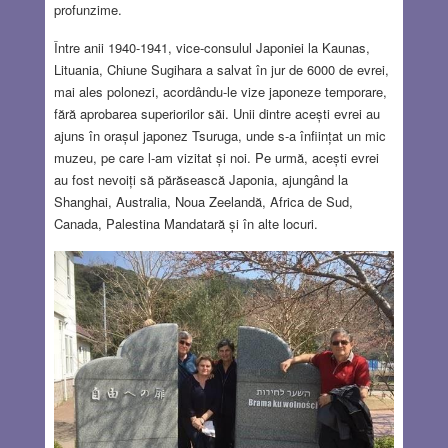
profunzime.
Între anii 1940-1941, vice-consulul Japoniei la Kaunas,
Lituania, Chiune Sugihara a salvat în jur de 6000 de evrei,
mai ales polonezi, acordându-le vize japoneze temporare,
fără aprobarea superiorilor săi. Unii dintre acești evrei au
ajuns în orașul japonez Tsuruga, unde s-a înființat un mic
muzeu, pe care l-am vizitat și noi. Pe urmă, acești evrei
au fost nevoiți să părăsească Japonia, ajungând la
Shanghai, Australia, Noua Zeelandă, Africa de Sud,
Canada, Palestina Mandatară și în alte locuri.