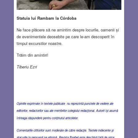
Statuia lui Rambam la Córdoba
Ne face plăcere să ne amintim despre locurile, oamenii și
de evenimentele deosebite pe care le-am descoperit în
timpul excursiilor noastre.
Trăim din amintiri!
Tiberiu Ezri
Opiniile exprimate în textele publicate nu reprezintă punctele de vedere ale
editorilor, redactorilor sau ale membrilor colegiului redacţional. Autorii îşi asumă
întreaga răspundere pentru conţinutul articolelor.
Comentariile cititorilor sunt moderate de către redacţie. Textele indecente şi
atacurile la persoană se elimină. Revista Baabel este deschisă faţă de orice