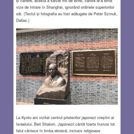
și cariere, acesta a salvat mii de evrei, cărora le-a emis
vize de intrare în Shanghai, ignorând ordinele superiorilor
săi. (Textul și fotografia au fost adăugate de Peter Szmuk,
Dallas.)
La Kyoto am vizitat centrul prietenilor japonezi creștini ai
Israelului, Beit Shalom. Japonezii cântă foarte frumos tot
felul cântece în limba ebraică, inclusiv religioase