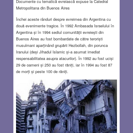
Documente cu tematică evreiască expuse la Catedral
Metropolitana din Buenos Aires
Închei aceste rânduri despre evreimea din Argentina cu
două evenimente tragice. În 1992 Ambasada Israelului în
Argentina și în 1994 sediul comunității evreiești din
Buenos Aires au fost bombardate de către teroriști
musulmani aparținând grupării Hezbollah, din porunca
Iranului (deși Jihadul Islamic și-a asumat imediat
respensabilitatea asupra atacurilor). În 1992 au fost uciși
29 de oameni și 250 au fost răniți, iar în 1994 au fost 87
de morți și peste 100 de răniți.