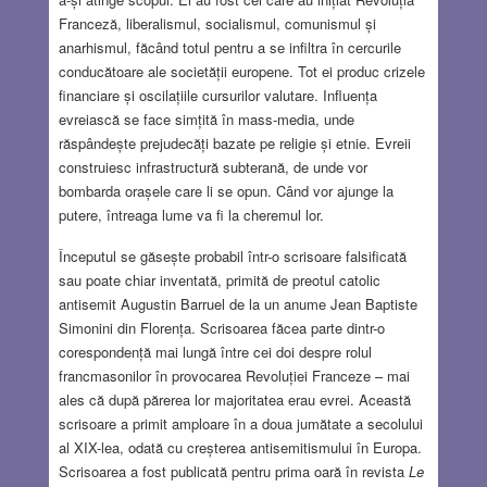
Franceză, liberalismul, socialismul, comunismul și
anarhismul, făcând totul pentru a se infiltra în cercurile
conducătoare ale societății europene. Tot ei produc crizele
financiare și oscilațiile cursurilor valutare. Influența
evreiască se face simțită în mass-media, unde
răspândește prejudecăți bazate pe religie și etnie. Evreii
construiesc infrastructură subterană, de unde vor
bombarda orașele care li se opun. Când vor ajunge la
putere, întreaga lume va fi la cheremul lor.
Începutul se găsește probabil într-o scrisoare falsificată
sau poate chiar inventată, primită de preotul catolic
antisemit Augustin Barruel de la un anume Jean Baptiste
Simonini din Florența. Scrisoarea făcea parte dintr-o
corespondență mai lungă între cei doi despre rolul
francmasonilor în provocarea Revoluției Franceze – mai
ales că după părerea lor majoritatea erau evrei. Această
scrisoare a primit amploare în a doua jumătate a secolului
al XIX-lea, odată cu creșterea antisemitismului în Europa.
Scrisoarea a fost publicată pentru prima oară în revista
Le