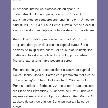
În perioada interbelică protocoalele au apărut în
majoritatea limbilor europene, precum și în arabă. Tot
atunci au avut loc două procese, unul în 1934 în Africa de
Sud și unul în 1934-1935 la Berna, Elveția. Ambele cazuri
s-au încheiat cu sentinţa că protocoalele sunt o falsificare.
Pentru liderii naziști, protocoalele erau adevăruri care
sprijineau dorința lor de a elimina poporul evreu. Ele au
convins pe mulți dintre adepții lor să se alăture naziștilor,
justificând faptelor lor oribile. În ochii lor, protocoalele
îndreptățeau exterminarea poporului evreu.
Răspândirea largă a protocoalelor s-a păstrat și după al
Doilea Război Mondial. Cartea este promovată mai ales de
cei care neagă existența Holocaustului. Când eram la
Paris și predam la Sorbona, vizitam uneori librăria nazistă
din Place des Pyramides, nu departe de Luvru, unde cărți
expuse cel mai vizibil sunt protocoalele și
Mein Kampf
. Și
tarabele de cărți de-a lungul Senei pun cartea la loc de
cinste.