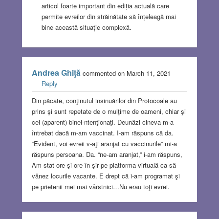
articol foarte important din ediția actuală care
permite evreilor din străinătate să înțeleagă mai
bine această situație complexă.
Andrea Ghiţă
commented on March 11, 2021
Reply
Din păcate, conţinutul insinuărilor din Protocoale au
prins şi sunt repetate de o mulţime de oameni, chiar şi
cei (aparent) binei-ntenţionaţi. Deunăzi cineva m-a
întrebat dacă m-am vaccinat. I-am răspuns că da.
“Evident, voi evreii v-aţi aranjat cu vaccinurile” mi-a
răspuns persoana. Da. “ne-am aranjat,” i-am răspuns,
Am stat ore şi ore în şir pe platforma virtuală ca să
vânez locurile vacante. E drept că i-am programat şi
pe prietenii mei mai vârstnici…Nu erau toţi evrei.