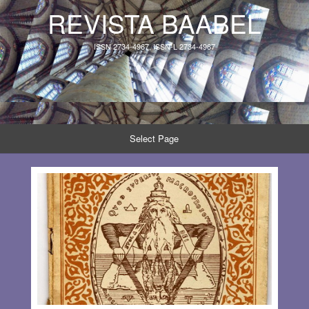
REVISTA BAABEL
ISSN 2734-4967, ISSN-L 2734-4967
Select Page