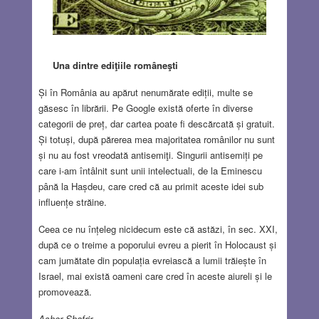
Una dintre ediţiile româneşti
Și în România au apărut nenumărate ediții, multe se
găsesc în librării. Pe Google există oferte în diverse
categorii de preț, dar cartea poate fi descărcată și gratuit.
Și totuși, după părerea mea majoritatea românilor nu sunt
și nu au fost vreodată antisemiţi. Singurii antisemiți pe
care i-am întâlnit sunt unii intelectuali, de la Eminescu
până la Hașdeu, care cred că au primit aceste idei sub
influențe străine.
Ceea ce nu înțeleg nicidecum este că astăzi, în sec. XXI,
după ce o treime a poporului evreu a pierit în Holocaust și
cam jumătate din populația evreiască a lumii trăiește în
Israel, mai există oameni care cred în aceste aiureli și le
promovează.
Asher Shafrir