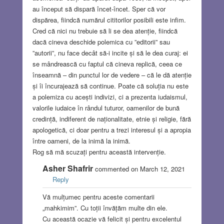
au început să dispară încet-încet. Sper că vor
dispărea, fiindcă numărul cititorilor posibili este infim.
Cred că nici nu trebuie să li se dea atenție, fiindcă
dacă cineva deschide polemica cu ”editorii” sau
”autorii”, nu face decât să-i incite și să le dea curaj: ei
se mândrească cu faptul că cineva replică, ceea ce
înseamnă – din punctul lor de vedere – că le dă atenție
și îi încurajează să continue. Poate că soluția nu este
a polemiza cu acești indivizi, ci a prezenta iudaismul,
valorile iudaice în rândul tuturor, oamenilor de bună
credință, indiferent de naționalitate, etnie și religie, fără
apologetică, ci doar pentru a trezi interesul și a apropia
între oameni, de la inimă la inimă.
Rog să mă scuzați pentru această intervenție.
Asher Shafrir
commented on March 12, 2021
Reply
Vă mulțumec pentru aceste comentarii
„mahkimim”. Cu toții învățăm multe din ele.
Cu această ocazie vă felicit și pentru excelentul