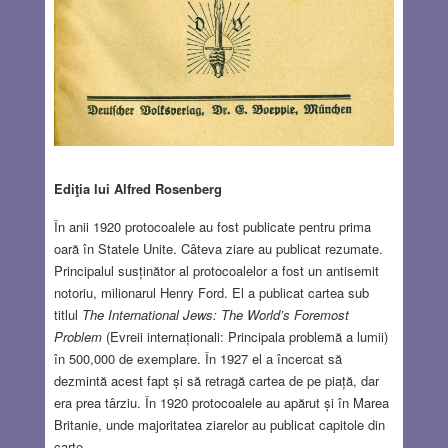
Ediţia lui Alfred Rosenberg
În anii 1920 protocoalele au fost publicate pentru prima
oară în Statele Unite. Câteva ziare au publicat rezumate.
Principalul susținător al protocoalelor a fost un antisemit
notoriu, milionarul Henry Ford. El a publicat cartea sub
titlul
The International Jews: The World’s Foremost
Problem
(Evreii internaționali: Principala problemă a lumii)
în 500,000 de exemplare. În 1927 el a încercat să
dezmintă acest fapt și să retragă cartea de pe piață, dar
era prea târziu. În 1920 protocoalele au apărut și în Marea
Britanie, unde majoritatea ziarelor au publicat capitole din
carte.