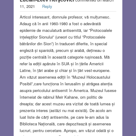
11, 2021
Reply
Articol interesant, domnule profesor, vă mulțumesc.
Adaug că în anii 1960-1980 a fost o adevărată
epidemie de maculatură antisemită, iar ”Protocoalele
ințelepților Sionului” (uneori cu titlul ”Protocoalele
bătrânilor din Sion”) în traduceri diferite, în special
engleză și spaniolă, precum și arabă, dețineau o
poziție centrală în această categorie rușinoasă. Mă
refer la ediții apărute în SUA și în țările Americii
Latine, în țări arabe și chiar și în țări vest-europene.
Am văzut asemenea ediții în ”Muzeul Holocaustului
Posibil”,care funcționa în Ierusalim și atrăgea atenția
asupra pericolului antisemit în America. Muzeul fusese
întemeiat de rabinul Meir Kahane, om politic de
dreapta; dar acest muzeu era vizitat de toată lumea și
prezenta interes (astăzi nu mai există). De acolo am
luat liste de cărți antisemite, pe care le-am adus la
Biblioteca Națională, care depozitează și asemenea
lucruri, pentru cercetare. Apropo, am văzut odată și o