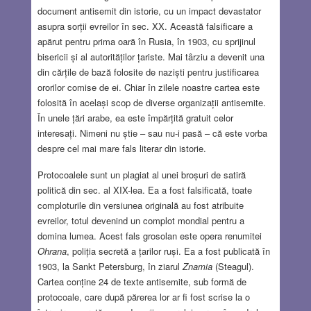
document antisemit din istorie, cu un impact devastator
asupra sorții evreilor în sec. XX. Această falsificare a
apărut pentru prima oară în Rusia, în 1903, cu sprijinul
bisericii și al autorităților țariste. Mai târziu a devenit una
din cărțile de bază folosite de naziști pentru justificarea
ororilor comise de ei. Chiar în zilele noastre cartea este
folosită în același scop de diverse organizații antisemite.
În unele țări arabe, ea este împărțită gratuit celor
interesați. Nimeni nu știe – sau nu-i pasă – că este vorba
despre cel mai mare fals literar din istorie.
Protocoalele sunt un plagiat al unei broșuri de satiră
politică din sec. al XIX-lea. Ea a fost falsificată, toate
comploturile din versiunea originală au fost atribuite
evreilor, totul devenind un complot mondial pentru a
domina lumea. Acest fals grosolan este opera renumitei
Ohrana
, poliția secretă a țarilor ruși. Ea a fost publicată în
1903, la Sankt Petersburg, în ziarul
Znamia
(Steagul).
Cartea conține 24 de texte antisemite, sub formă de
protocoale, care după părerea lor ar fi fost scrise la o