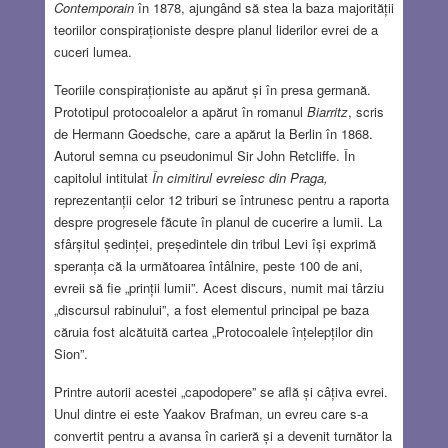
Contemporain
în 1878, ajungând să stea la baza majorității
teoriilor conspiraționiste despre planul liderilor evrei de a
cuceri lumea.
Teoriile conspiraționiste au apărut și în presa germană.
Prototipul protocoalelor a apărut în romanul
Biarritz
, scris
de Hermann Goedsche, care a apărut la Berlin în 1868.
Autorul semna cu pseudonimul Sir John Retcliffe. În
capitolul intitulat
În cimitirul evreiesc din Praga,
reprezentanții celor 12 triburi se întrunesc pentru a raporta
despre progresele făcute în planul de cucerire a lumii. La
sfârșitul ședinței, președintele din tribul Levi își exprimă
speranța că la următoarea întâlnire, peste 100 de ani,
evreii să fie „prinții lumii”. Acest discurs, numit mai târziu
„discursul rabinului”, a fost elementul principal pe baza
căruia fost alcătuită cartea „Protocoalele înțelepților din
Sion”.
Printre autorii acestei „capodopere” se află și câțiva evrei.
Unul dintre ei este Yaakov Brafman, un evreu care s-a
convertit pentru a avansa în carieră și a devenit turnător la