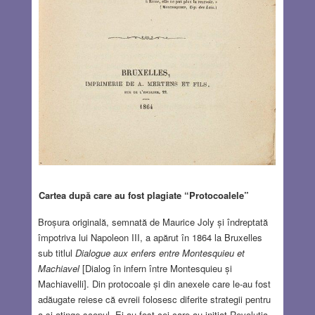
Cartea după care au fost plagiate “Protocoalele”
Broșura originală, semnată de Maurice Joly și îndreptată
împotriva lui Napoleon III, a apărut în 1864 la Bruxelles
sub titlul
Dialogue aux enfers entre Montesquieu et
Machiavel
[Dialog în infern între Montesquieu și
Machiavelli]. Din protocoale și din anexele care le-au fost
adăugate reiese că evreii folosesc diferite strategii pentru
a-și atinge scopul. Ei au fost cei care au inițiat Revoluția