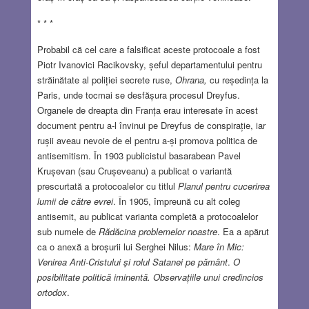
* * *
Probabil că cel care a falsificat aceste protocoale a fost
Piotr Ivanovici Racikovsky, șeful departamentului pentru
străinătate al poliției secrete ruse,
Ohrana,
cu reședința la
Paris, unde tocmai se desfășura procesul Dreyfus.
Organele de dreapta din Franța erau interesate în acest
document pentru a-l învinui pe Dreyfus de conspirație, iar
rușii aveau nevoie de el pentru a-și promova politica de
antisemitism. În 1903 publicistul basarabean Pavel
Krușevan (sau Crușeveanu) a publicat o variantă
prescurtată a protocoalelor cu titlul
Planul pentru cucerirea
lumii de către evrei
. În 1905, împreună cu alt coleg
antisemit, au publicat varianta completă a protocoalelor
sub numele de
Rădăcina problemelor noastre
. Ea a apărut
ca o anexă a broșurii lui Serghei Nilus:
Mare în Mic:
Venirea Anti-Cristului și rolul Satanei pe pământ
.
O
posibilitate politică iminentă. Observațiile unui credincios
ortodox
.