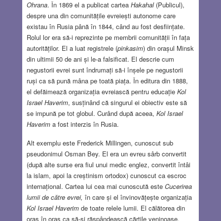
Ohrana
. În 1869 el a publicat cartea
Hakahal
(Publicul),
despre una din comunitățile evreiești autonome care
existau în Rusia până în 1844, când au fost desființate.
Rolul lor era să-i reprezinte pe membrii comunității în fața
autorităților. El a luat registrele (
pinkasim
) din orașul Minsk
din ultimii 50 de ani și le-a falsificat. El descrie cum
negustorii evrei sunt îndrumați să-i înșele pe negustorii
ruși ca să pună mâna pe toată piața. În editura din 1888,
el defăimează organizația evreiască pentru educație
Kol
Israel Haverim
, susținând că singurul ei obiectiv este să
se impună pe tot globul. Curând după aceea,
Kol Israel
Haverim
a fost interzis în Rusia.
Alt exemplu este Frederick Millingen, cunoscut sub
pseudonimul Osman Bey. El era un evreu sârb convertit
(după alte surse era fiul unui medic englez, convertit întâi
la islam, apoi la creștinism ortodox) cunoscut ca escroc
internațional. Cartea lui cea mai cunoscută este
Cucerirea
lumii de către evrei,
în care și el învinovățește organizația
Kol Israel Haverim
de toate relele lumii. El călătorea din
oraș în oraș ca să-și răspândească cărțile veninoase.