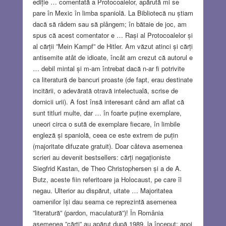
ediție … comentată a Protocoalelor, apărută mi se
pare în Mexic în limba spaniolă. La Bibliotecă nu știam
dacă să râdem sau să plângem; în bătaie de joc, am
spus că acest comentator e … Rași al Protocoalelor și
al cărții ”Mein Kampf” de Hitler. Am văzut atinci și cărți
antisemite atât de idioate, încât am crezut că autorul e
… debil mintal și m-am întrebat dacă n-ar fi potrivite
ca literatură de bancuri proaste (de fapt, erau destinate
incitării, o adevărată otravă intelectuală, scrise de
dornicii urii). A fost însă interesant când am aflat că
sunt titluri multe, dar … în foarte puține exemplare,
uneori circa o sută de exemplare fiecare, în limbile
engleză și spaniolă, ceea ce este extrem de puțin
(majoritate difuzate gratuit). Doar câteva asemenea
scrieri au devenit bestsellers: cărți negaționiste
Siegfrid Kastan, de Theo Christophersen și a de A.
Butz, aceste fiin referitoare ja Holocaust, pe care îl
negau. Ulterior au dispărut, uitate … Majoritatea
oamenilor își dau seama ce reprezintă asemenea
”literatură” (pardon, maculatură”)! În România
asemenea ”cărți” au apărut după 1989, la început; apoi