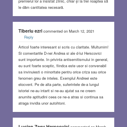
premierul lor a insistat zilnic, chiar și la trei noaptea să
le dăm cantitatea necesară.
Tiberiu ezri
commented on March 12, 2021
Reply
Articol foarte interesant si scris cu claritate. Multumim!
Si comentariile D-nei Andrea si ale d-lui Herscovici
sunt importante. In privinta antisemitismului in general,
eu sunt foarte sceptic, fiindca este usor si convenabil
sa invinuiesti o minoritate pentru orice criza sau orice
fenomen greu de inteles. Exemplul Andreei este
elocvent. Pe de alta parte, suferintele de-a lungul
istoriei ne-au intarit si ne-au ajutat sa ne creem
anumite aptitudini ceea ce ne-a atras si continua sa
atraga invidia unor autohtoni.
Lucian-Zeev Herşcovici
commented on March