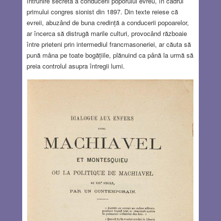
întrunire secretă a conducerii poporului evreu, în cadrul
primului congres sionist din 1897. Din texte reiese că
evreii, abuzând de buna credință a conducerii popoarelor,
ar încerca să distrugă marile culturi, provocând războaie
între prieteni prin intermediul francmasoneriei, ar căuta să
pună mâna pe toate bogățiile, plănuind ca până la urmă să
preia controlul asupra întregii lumi.