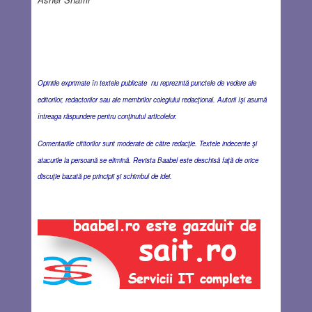
Opiniile exprimate în textele publicate nu reprezintă punctele de vedere ale
editorilor, redactorilor sau ale membrilor colegiului redacţional. Autorii îşi asumă
întreaga răspundere pentru conţinutul articolelor.
Comentariile cititorilor sunt moderate de către redacţie. Textele indecente şi
atacurile la persoană se elimină. Revista Baabel este deschisă faţă de orice
discuţie bazată pe principii şi schimbul de idei.