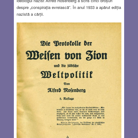
ideologul nazist Alfred Rosenberg a scris cinci broșuri
despre „conspirația evreiască”. În anul 1933 a apărut ediția
nazistă a cărții.