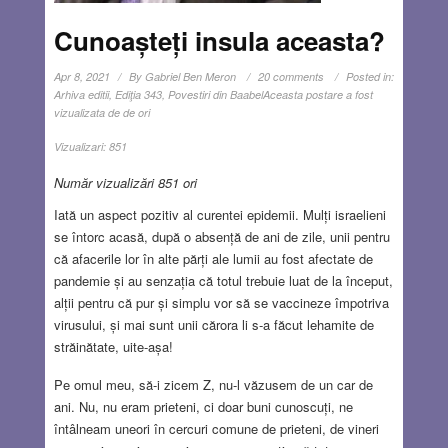
Cunoașteți insula aceasta?
Apr 8, 2021
By
Gabriel Ben Meron
20 comments
Posted in:
Arhiva editii
,
Ediţia 343
,
Povestiri din Baabel
Aceasta postare a fost
vizualizata de de ori
Vizualizari:
851
Număr vizualizări 851 ori
Iată un aspect pozitiv al curentei epidemii. Mulți israelieni
se întorc acasă, după o absență de ani de zile, unii pentru
că afacerile lor în alte părți ale lumii au fost afectate de
pandemie și au senzația că totul trebuie luat de la început,
alții pentru că pur și simplu vor să se vaccineze împotriva
virusului, și mai sunt unii cărora li s-a făcut lehamite de
străinătate, uite-așa!
Pe omul meu, să-i zicem Z, nu-l văzusem de un car de
ani. Nu, nu eram prieteni, ci doar buni cunoscuți, ne
întâlneam uneori în cercuri comune de prieteni, de vineri