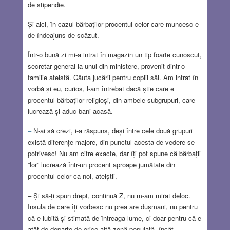
de stipendie.
Și aici, în cazul bărbaților procentul celor care muncesc e
de îndeajuns de scăzut.
Într-o bună zi mi-a intrat în magazin un tip foarte cunoscut,
secretar general la unul din ministere, provenit dintr-o
familie ateistă. Căuta jucării pentru copiii săi. Am intrat în
vorbă și eu, curios, l-am întrebat dacă știe care e
procentul bărbaților religioși, din ambele subgrupuri, care
lucrează și aduc bani acasă.
–
N-ai să crezi, i-a răspuns, deși între cele două grupuri
există diferențe majore, din punctul acesta de vedere se
potrivesc! Nu am cifre exacte, dar îți pot spune că bărbații
”lor” lucrează într-un procent aproape jumătate din
procentul celor ca noi, ateiștii.
– Și să-ți spun drept, continuă Z, nu m-am mirat deloc.
Insula de care îți vorbesc nu prea are dușmani, nu pentru
că e iubită și stimată de întreaga lume, ci doar pentru că e
atât de departe de orice altă zonă populată, încât