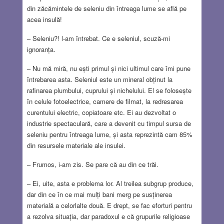
din zăcămintele de seleniu din întreaga lume se află pe
acea insulă!
– Seleniu?! l-am întrebat. Ce e seleniul, scuză-mi
ignoranța.
– Nu mă miră, nu ești primul și nici ultimul care îmi pune
întrebarea asta. Seleniul este un mineral obținut la
rafinarea plumbului, cuprului și nichelului. El se folosește
în celule fotoelectrice, camere de filmat, la redresarea
curentului electric, copiatoare etc. Ei au dezvoltat o
industrie spectaculară, care a devenit cu timpul sursa de
seleniu pentru întreaga lume, și asta reprezintă cam 85%
din resursele materiale ale insulei.
– Frumos, i-am zis. Se pare că au din ce trăi.
– Ei, uite, asta e problema lor. Al treilea subgrup produce,
dar din ce în ce mai mulți bani merg pe susținerea
materială a celorlalte două. E drept, se fac eforturi pentru
a rezolva situația, dar paradoxul e că grupurile religioase