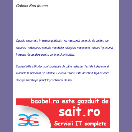
Gabriel Ben Meron
Opiniile exprimate în textele publicate nu reprezintă punctele de vedere ale
editorilor, redactorilor sau ale membrilor colegiului redacţional. Autorii îşi asumă
întreaga răspundere pentru conţinutul articolelor.
Comentariile cititorilor sunt moderate de către redacţie. Textele indecente şi
atacurile la persoană se elimină. Revista Baabel este deschisă faţă de orice
discuţie bazată pe principii şi schimbul de idei.