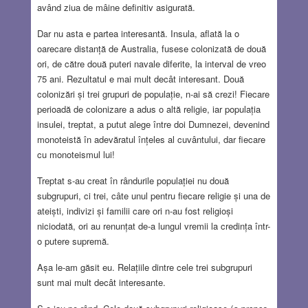
având ziua de mâine definitiv asigurată.
Dar nu asta e partea interesantă. Insula, aflată la o
oarecare distanță de Australia, fusese colonizată de două
ori, de către două puteri navale diferite, la interval de vreo
75 ani. Rezultatul e mai mult decât interesant. Două
colonizări și trei grupuri de populație, n-ai să crezi! Fiecare
perioadă de colonizare a adus o altă religie, iar populația
insulei, treptat, a putut alege între doi Dumnezei, devenind
monoteistă în adevăratul înțeles al cuvântului, dar fiecare
cu monoteismul lui!
Treptat s-au creat în rândurile populației nu două
subgrupuri, ci trei, câte unul pentru fiecare religie și una de
ateiști, indivizi și familii care ori n-au fost religioși
niciodată, ori au renunțat de-a lungul vremii la credința într-
o putere supremă.
Așa le-am găsit eu. Relațiile dintre cele trei subgrupuri
sunt mai mult decât interesante.