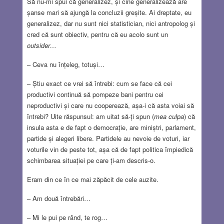
Să nu-mi spui că generalizez, și cine generalizează are
șanse mari să ajungă la concluzii greșite. Ai dreptate, eu
generalizez, dar nu sunt nici statistician, nici antropolog și
cred că sunt obiectiv, pentru că eu acolo sunt un
outsider…
– Ceva nu înțeleg, totuși…
– Știu exact ce vrei să întrebi: cum se face că cei
productivi continuă să pompeze bani pentru cei
neproductivi și care nu cooperează, așa-i că asta voiai să
întrebi? Uite răspunsul: am uitat să-ți spun (
mea culpa
) că
insula asta e de fapt o democrație, are miniștri, parlament,
partide și alegeri libere. Partidele au nevoie de voturi, iar
voturile vin de peste tot, așa că de fapt politica împiedică
schimbarea situației pe care ți-am descris-o.
Eram din ce în ce mai zăpăcit de cele auzite.
– Am două întrebări…
– Mi le pui pe rând, te rog…