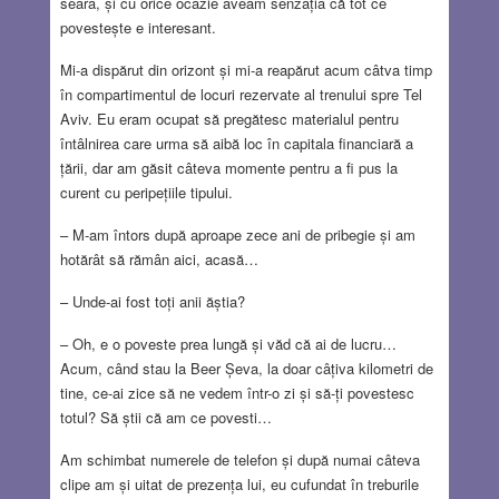
seara, și cu orice ocazie aveam senzația că tot ce
povestește e interesant.
Mi-a dispărut din orizont și mi-a reapărut acum câtva timp
în compartimentul de locuri rezervate al trenului spre Tel
Aviv. Eu eram ocupat să pregătesc materialul pentru
întâlnirea care urma să aibă loc în capitala financiară a
țării, dar am găsit câteva momente pentru a fi pus la
curent cu peripețiile tipului.
– M-am întors după aproape zece ani de pribegie și am
hotărât să rămân aici, acasă…
– Unde-ai fost toți anii ăștia?
– Oh, e o poveste prea lungă și văd că ai de lucru…
Acum, când stau la Beer Șeva, la doar câțiva kilometri de
tine, ce-ai zice să ne vedem într-o zi și să-ți povestesc
totul? Să știi că am ce povesti…
Am schimbat numerele de telefon și după numai câteva
clipe am și uitat de prezența lui, eu cufundat în treburile