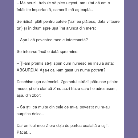
– Mă scuzi, trebuie să plec urgent, am uitat că am o
întâlnire importantă, oamenii mă așteaptă…
Se ridică, plăti pentru cafele (”azi eu plătesc, data viitoare
tu”) și în drum spre ușă îmi aruncă din mers:
– Așa-i că povestea mea e interesantă?
Se întoarse încă o dată spre mine:
– Ți-am promis să-ți spun cum numesc eu insula asta:
ABSURDIA! Așa-i că i-am găsit un nume potrivit?
Deschise ușa cafenelei. Zgomotul străzii pătrunse printre
mese, și era clar că Z nu auzi fraza care i-o adresasem,
așa, din zbor:
– Să știi că multe din cele ce mi-ai povestit nu m-au
surprins deloc…
Dar amicul meu Z era deja de partea cealaltă a ușii.
Păcat…