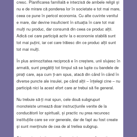
cresc. Planificarea familială e interzisă de ambele religii și
nu e de mirare că ponderea lor în societate e tot mai mare,
ceea ce pune în pericol economia. Cu alte cuvinte venitul
e mare, dar devine insuficient în situația în care tot mai
mulți nu produc, dar consumă din ceea ce produc alții.
Adică cei care participă activ la o economie stabilă sunt
tot mai puțini, iar cei care trăiesc din ce produc alții sunt
tot mai mulți.
În plus animozitatea reciprocă e în creștere, unii slujesc în
armată, sunt pregătiți tot timpul să se lupte cu bandele de
pirați care, așa cum ți-am spus, atacă din când în când în
diverse puncte ale insulei, pe când alții – înțelegi cine – nu
participă nici la acest efort care ar trebui să fie general.
Nu trebuie să-ți mai spun, cele două subgrupuri
monoteiste urmează doar instrucțiunile venite de la
conducătorii lor spirituali, și practic nu prea recunosc
instituțiile care se vor generale, dar de fapt au fost create
și sunt menținute de cea de al treilea subgrup.