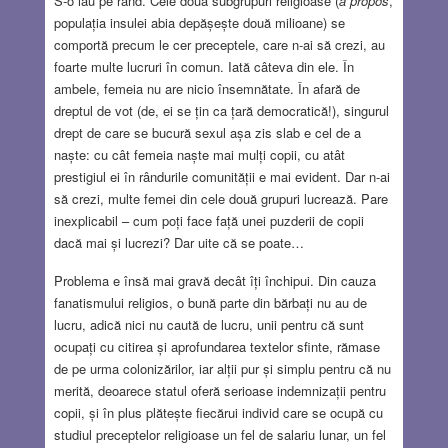
S-o iau pe rând. Cele două subgrupuri religioase (
a propos
,
populația insulei abia depășește două milioane) se
comportă precum le cer preceptele, care n-ai să crezi, au
foarte multe lucruri în comun. Iată câteva din ele. În
ambele, femeia nu are nicio însemnătate. În afară de
dreptul de vot (de, ei se țin ca țară democratică!), singurul
drept de care se bucură sexul așa zis slab e cel de a
naște: cu cât femeia naște mai mulți copii, cu atât
prestigiul ei în rândurile comunității e mai evident. Dar n-ai
să crezi, multe femei din cele două grupuri lucrează. Pare
inexplicabil – cum poți face față unei puzderii de copii
dacă mai și lucrezi? Dar uite că se poate…
Problema e însă mai gravă decât îți închipui. Din cauza
fanatismului religios, o bună parte din bărbați nu au de
lucru, adică nici nu caută de lucru, unii pentru că sunt
ocupați cu citirea și aprofundarea textelor sfinte, rămase
de pe urma colonizărilor, iar alții pur și simplu pentru că nu
merită, deoarece statul oferă serioase indemnizații pentru
copii, și în plus plătește fiecărui individ care se ocupă cu
studiul preceptelor religioase un fel de salariu lunar, un fel