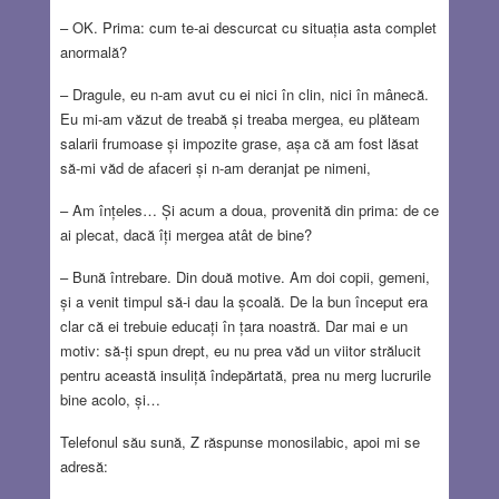
– OK. Prima: cum te-ai descurcat cu situația asta complet
anormală?
– Dragule, eu n-am avut cu ei nici în clin, nici în mânecă.
Eu mi-am văzut de treabă și treaba mergea, eu plăteam
salarii frumoase și impozite grase, așa că am fost lăsat
să-mi văd de afaceri și n-am deranjat pe nimeni,
– Am înțeles… Și acum a doua, provenită din prima: de ce
ai plecat, dacă îți mergea atât de bine?
– Bună întrebare. Din două motive. Am doi copii, gemeni,
și a venit timpul să-i dau la școală. De la bun început era
clar că ei trebuie educați în țara noastră. Dar mai e un
motiv: să-ți spun drept, eu nu prea văd un viitor strălucit
pentru această insuliță îndepărtată, prea nu merg lucrurile
bine acolo, și…
Telefonul său sună, Z răspunse monosilabic, apoi mi se
adresă: