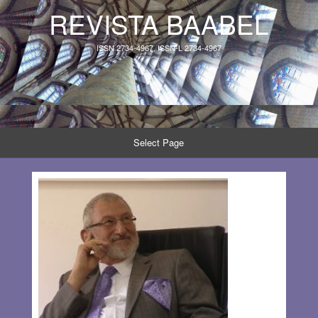
REVISTA BAABEL
ISSN 2734-4967, ISSN-L 2734-4967
Select Page