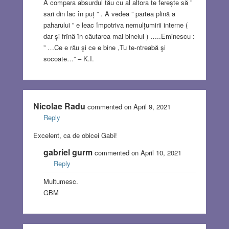
A compara absurdul tău cu al altora te ferește să ”
sari din lac în puț ” . A vedea ” partea plină a
paharului ” e leac împotriva nemulțumirii interne (
dar și frînă în căutarea mai binelui ) …..Eminescu :
” …Ce e rău şi ce e bine ,Tu te-ntreabă şi
socoate…” – K.I.
Nicolae Radu
commented on April 9, 2021
Reply
Excelent, ca de obicei Gabi!
gabriel gurm
commented on April 10, 2021
Reply
Multumesc.
GBM