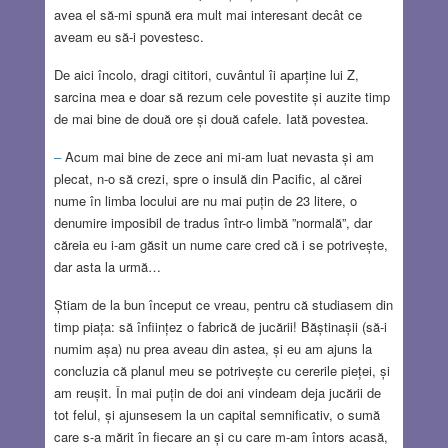
avea el să-mi spună era mult mai interesant decât ce
aveam eu să-i povestesc.
De aici încolo, dragi cititori, cuvântul îi aparține lui Z,
sarcina mea e doar să rezum cele povestite și auzite timp
de mai bine de două ore și două cafele. Iată povestea.
–
Acum mai bine de zece ani mi-am luat nevasta și am
plecat, n-o să crezi, spre o insulă din Pacific, al cărei
nume în limba locului are nu mai puțin de 23 litere, o
denumire imposibil de tradus într-o limbă ”normală”, dar
căreia eu i-am găsit un nume care cred că i se potrivește,
dar asta la urmă…
Știam de la bun început ce vreau, pentru că studiasem din
timp piața: să înființez o fabrică de jucării! Băștinașii (să-i
numim așa) nu prea aveau din astea, și eu am ajuns la
concluzia că planul meu se potrivește cu cererile pieței, și
am reușit. În mai puțin de doi ani vindeam deja jucării de
tot felul, și ajunsesem la un capital semnificativ, o sumă
care s-a mărit în fiecare an și cu care m-am întors acasă,