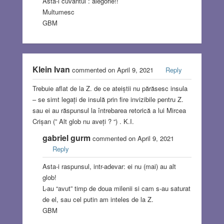
Asta-i cuvantul : alegorie!!
Multumesc
GBM
Klein Ivan
commented on April 9, 2021
Reply
Trebuie aflat de la Z. de ce ateiștii nu părăsesc insula
– se simt legați de insulă prin fire invizibile pentru Z.
sau ei au răspunsul la întrebarea retorică a lui Mircea
Crișan (” Alt glob nu aveți ? “) . K.I.
gabriel gurm
commented on April 9, 2021
Reply
Asta-i raspunsul, intr-adevar: ei nu (mai) au alt
glob!
L-au “avut” timp de doua milenii si cam s-au saturat
de el, sau cel putin am inteles de la Z.
GBM