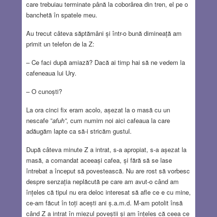
care trebuiau terminate până la coborârea din tren, el pe o
banchetă în spatele meu.
Au trecut câteva săptămâni și într-o bună dimineață am
primit un telefon de la Z:
– Ce faci după amiază? Dacă ai timp hai să ne vedem la
cafeneaua lui Ury.
– O cunoști?
La ora cinci fix eram acolo, așezat la o masă cu un
nescafe ”
afuh”
, cum numim noi aici cafeaua la care
adăugăm lapte ca să-i stricăm gustul.
După câteva minute Z a intrat, s-a apropiat, s-a așezat la
masă, a comandat aceeași cafea, și fără să se lase
întrebat a început să povestească. Nu are rost să vorbesc
despre senzația neplăcută pe care am avut-o când am
înțeles că tipul nu era deloc interesat să afle ce e cu mine,
ce-am făcut în toți acești ani ș.a.m.d. M-am potolit însă
când Z a intrat în miezul poveștii și am înțeles că ceea ce