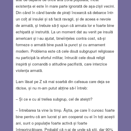
existența ei este în mare parte ignorată de așa-zișii vecini.
Din când în când bande de pirați încearcă să debarce într-
un colț al insulei și să facă ravagii, și de aceea e nevoie
de armată, și trebuie să-ți spun că armata lor e foarte bine
echipată și instruită. La un moment dat au venit pe insulă
americani și i-au ajutat, bineînțeles contra cost, să-și
formeze o armată bine pusă la punct și cu armament
modern. Problema este că cele două subgrupuri religioase
nu participă la efortul militar, întrucât cele două religii
inspiră și comandă o atitudine pacifistă, care interzice
violența armată.
L-am lăsat pe Z să mai soarbă din cafeaua care deja se
răcise, și nu m-am putut abține să-l întreb:
– Și ce e cu al treilea subgrup, cel de ateiști?
– Întrebarea ta vine la timp. Ăștia, pe care îi cunosc foarte
bine pentru că am lucrat și am cooperat cu ei în toți acești
ani, sunt o populație foarte activă și foarte
întreprinzătoare. Probabil că n-ai de unde să știi, dar 90%