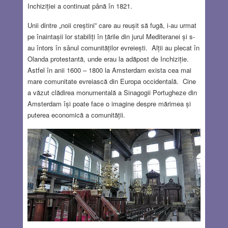
Inchiziției a continuat până în 1821.
Unii dintre „noii creștini” care au reușit să fugă, i-au urmat
pe înaintașii lor stabiliți în țările din jurul Mediteranei și s-
au întors în sânul comunităților evreiești. Alții au plecat în
Olanda protestantă, unde erau la adăpost de Inchiziție.
Astfel în anii 1600 – 1800 la Amsterdam exista cea mai
mare comunitate evreiască din Europa occidentală. Cine
a văzut clădirea monumentală a Sinagogii Portugheze din
Amsterdam își poate face o imagine despre mărimea și
puterea economică a comunității.