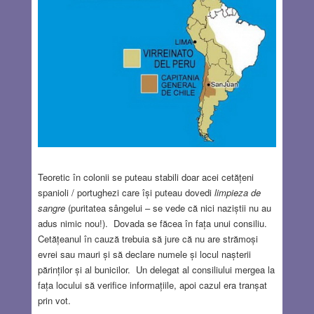
Teoretic în colonii se puteau stabili doar acei cetățeni
spanioli / portughezi care își puteau dovedi
limpieza de
sangre
(puritatea sângelui – se vede că nici naziștii nu au
adus nimic nou!). Dovada se făcea în fața unui consiliu.
Cetățeanul în cauză trebuia să jure că nu are strămoși
evrei sau mauri și să declare numele și locul nașterii
părinților și al bunicilor. Un delegat al consiliului mergea la
fața locului să verifice informațiile, apoi cazul era tranșat
prin vot.