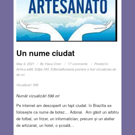
Un nume ciudat
May 6, 2021
By
Hava Oren
17 comments
Posted in:
Arhiva editii
,
Ediţia 345
,
Editorial
Aceasta postare a fost vizualizata de
de ori
Vizualizari:
598
Număr vizualizări 598 ori
Pe internet am descoperit un fapt ciudat: în Brazilia se
folosește ca nume de botez… Adonai. Am găsit un arbitru
de fotbal, un frizer, un informatician, precum și un atelier
de artizanat, un hotel, o școală…