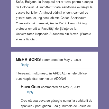
Sofia, Bulgaria, la începutul anilor 1940 pentru a scăpa
de Holocaust. A sărbătorit toate sărbătorile evreiești la
casele bunicilor. Amândoi părinții ei sunt oameni de
știință: tatăl ei, inginerul chimic Carlos Sheinbaum
Yoselevitz, și mama ei, Annie Pardo Cemo, biolog,
profesor emerit al Facultății de Științe de la
Universitatea Națională Autonomă din Mexic. [Fratele
ei este fizician.
MEHR BORIS
commented on May 7, 2021
Reply
interesant, mulțumesc, în ARDEAL numele biblice
sunt răspândite, dar niciun ADONAI
Hava Oren
commented on May 7, 2021
Reply
Cred că așa ceva se găsește numai la vorbitorii de
spaniolă / portugheză – ca și numele de Jesus de