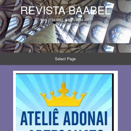
REVISTA BAABEL
ISSN 2734-4967, ISSN-L 2734-4967
Select Page