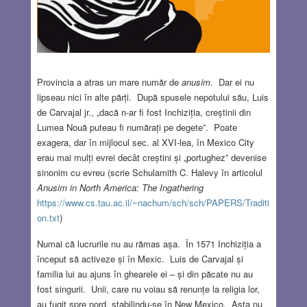
Provincia a atras un mare număr de
anusim
. Dar ei nu
lipseau nici în alte părți. După spusele nepotului său, Luis
de Carvajal jr., „dacă n-ar fi fost Inchiziția, creștinii din
Lumea Nouă puteau fi numărați pe degete”. Poate
exagera, dar în mijlocul sec. al XVI-lea, în Mexico City
erau mai mulți evrei decât creștini și „portughez” devenise
sinonim cu evreu (scrie Schulamith C. Halevy în articolul
Anusim in North America: The Ingathering
https://www.cs.tau.ac.il/~nachum/sch/sch/PAPERS/Traditi
on.txt
)
Numai că lucrurile nu au rămas așa. În 1571 Inchiziția a
început să activeze și în Mexic. Luis de Carvajal și
familia lui au ajuns în ghearele ei – și din păcate nu au
fost singurii. Unii, care nu voiau să renunțe la religia lor,
au fugit spre nord, stabilindu-se în New Mexico. Asta nu