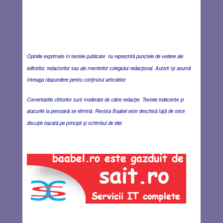
Opiniile exprimate în textele publicate nu reprezintă punctele de vedere ale
editorilor, redactorilor sau ale membrilor colegiului redacţional. Autorii îşi asumă
întreaga răspundere pentru conţinutul articolelor.
Comentariile cititorilor sunt moderate de către redacţie. Textele indecente şi
atacurile la persoană se elimină. Revista Baabel este deschisă faţă de orice
discuţie bazată pe principii şi schimbul de idei.