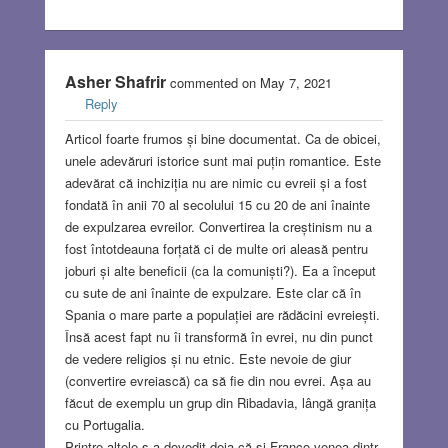
Asher Shafrir
commented on May 7, 2021
Reply
Articol foarte frumos și bine documentat. Ca de obicei,
unele adevăruri istorice sunt mai puțin romantice. Este
adevărat că inchiziția nu are nimic cu evreii și a fost
fondată în anii 70 al secolului 15 cu 20 de ani înainte
de expulzarea evreilor. Convertirea la creștinism nu a
fost întotdeauna forțată ci de multe ori aleasă pentru
joburi și alte beneficii (ca la comuniști?). Ea a început
cu sute de ani înainte de expulzare. Este clar că în
Spania o mare parte a populației are rădăcini evreiești.
Însă acest fapt nu îi transformă în evrei, nu din punct
de vedere religios și nu etnic. Este nevoie de giur
(convertire evreiască) ca să fie din nou evrei. Așa au
făcut de exemplu un grup din Ribadavia, lângă granița
cu Portugalia.
Printre altele s-a dovedit deja că și Franco venea dintr-