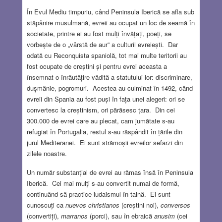
În Evul Mediu timpuriu, când Peninsula Iberică se afla sub
stăpânire musulmană, evreii au ocupat un loc de seamă în
societate, printre ei au fost mulți învățați, poeți, se
vorbește de o „vârstă de aur” a culturii evreiești. Dar
odată cu Reconquista spaniolă, tot mai multe teritorii au
fost ocupate de creștini și pentru evrei aceasta a
însemnat o înrăutățire vădită a statutului lor: discriminare,
dușmănie, pogromuri. Acestea au culminat în 1492, când
evreii din Spania au fost puși în fața unei alegeri: ori se
convertesc la creștinism, ori părăsesc țara. Din cei
300.000 de evrei care au plecat, cam jumătate s-au
refugiat în Portugalia, restul s-au răspândit în țările din
jurul Mediteranei. Ei sunt strămoșii evreilor sefarzi din
zilele noastre.
Un număr substanțial de evrei au rămas însă în Peninsula
Iberică. Cei mai mulți s-au convertit numai de formă,
continuând să practice iudaismul în taină. Ei sunt
cunoscuți ca
nuevos christianos
(creștini noi),
conversos
(convertiți),
marranos
(porci), sau în ebraică
anusim
(cei