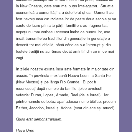
la New Orleans, care erau mai puțin înțelegători. Situația
economică a comunității s-a deteriorat și ea. Oamenii au
fost nevoiți iasă din izolarea lor de peste două secole și să
caute de lucru prin alte părți, familiile s-au fragmentat,
nepoții nu mai vorbeau aceeași limbă ca bunicii lor, așa
încât transmiterea tradițiilor din generație în generație a
devenit tot mai dificilă, până când ea s-a întrerupt și din
fostele tradiții nu au rămas decât amintiri din ce în ce mai
vagi.
În zilele noastre există încă sate formate în majoritate din
anusim
în provincia mexicană Nuevo Leon, la Santa Fe
(New Mexico) și pe lângă Rio Grande. Ei pot fi
recunoscuți după numele de familie tipice evreiești
sefarde: Duran, Lopez, Amado, Rael (de la Israel). Iar
printre numele de botez apar adesea nume biblice, precum
Esther, Jaccobo, Israel și Adonai (citat din același articol).
Quod erat demonstrandum
.
Hava Oren