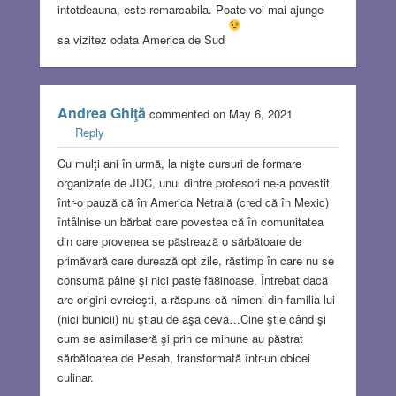
intotdeauna, este remarcabila. Poate voi mai ajunge
sa vizitez odata America de Sud
Andrea Ghiţă
commented on May 6, 2021
Reply
Cu mulţi ani în urmă, la nişte cursuri de formare
organizate de JDC, unul dintre profesori ne-a povestit
într-o pauză că în America Netrală (cred că în Mexic)
întâlnise un bărbat care povestea că în comunitatea
din care provenea se păstrează o sărbătoare de
primăvară care durează opt zile, răstimp în care nu se
consumă pâine şi nici paste fă8inoase. Întrebat dacă
are origini evreieşti, a răspuns că nimeni din familia lui
(nici bunicii) nu ştiau de aşa ceva…Cine ştie când şi
cum se asimilaseră şi prin ce minune au păstrat
sărbătoarea de Pesah, transformată într-un obicei
culinar.