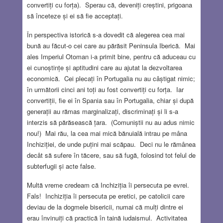
convertiți cu forța). Sperau că, deveniți creștini, prigoana
să înceteze și ei să fie acceptați.
În perspectiva istorică s-a dovedit că alegerea cea mai
bună au făcut-o cei care au părăsit Peninsula Iberică. Mai
ales Imperiul Otoman i-a primit bine, pentru că aduceau cu
ei cunoștințe și aptitudini care au ajutat la dezvoltarea
economică. Cei plecați în Portugalia nu au câștigat nimic;
în următorii cinci ani toți au fost convertiți cu forța. Iar
convertiții, fie ei în Spania sau în Portugalia, chiar și după
generații au rămas marginalizați, discriminați și li s-a
interzis să părăsească țara. (Comuniștii nu au adus nimic
nou!) Mai rău, la cea mai mică bănuială intrau pe mâna
Inchiziției, de unde puțini mai scăpau. Deci nu le rămânea
decât să sufere în tăcere, sau să fugă, folosind tot felul de
subterfugii și acte false.
Multă vreme credeam că Inchiziția îi persecuta pe evrei.
Fals! Inchiziția îi persecuta pe eretici, pe catolicii care
deviau de la dogmele bisericii, numai că mulți dintre ei
erau învinuiți că practică în taină iudaismul. Activitatea