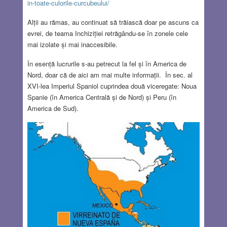
in-toate-culorile-curcubeului/
Alții au rămas, au continuat să trăiască doar pe ascuns ca
evrei, de teama Inchiziției retrăgându-se în zonele cele
mai izolate și mai inaccesibile.
În esență lucrurile s-au petrecut la fel și în America de
Nord, doar că de aici am mai multe informații. În sec. al
XVI-lea Imperiul Spaniol cuprindea două viceregate: Noua
Spanie (în America Centrală și de Nord) și Peru (în
America de Sud).