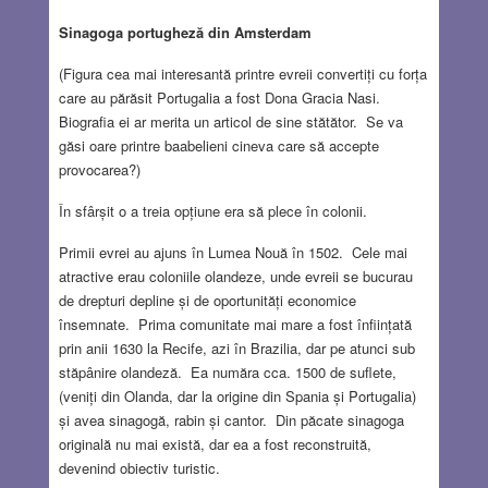
Sinagoga portugheză din Amsterdam
(Figura cea mai interesantă printre evreii convertiți cu forța
care au părăsit Portugalia a fost Dona Gracia Nasi.
Biografia ei ar merita un articol de sine stătător. Se va
găsi oare printre baabelieni cineva care să accepte
provocarea?)
În sfârșit o a treia opțiune era să plece în colonii.
Primii evrei au ajuns în Lumea Nouă în 1502. Cele mai
atractive erau coloniile olandeze, unde evreii se bucurau
de drepturi depline și de oportunități economice
însemnate. Prima comunitate mai mare a fost înființată
prin anii 1630 la Recife, azi în Brazilia, dar pe atunci sub
stăpânire olandeză. Ea număra cca. 1500 de suflete,
(veniți din Olanda, dar la origine din Spania și Portugalia)
și avea sinagogă, rabin și cantor. Din păcate sinagoga
originală nu mai există, dar ea a fost reconstruită,
devenind obiectiv turistic.