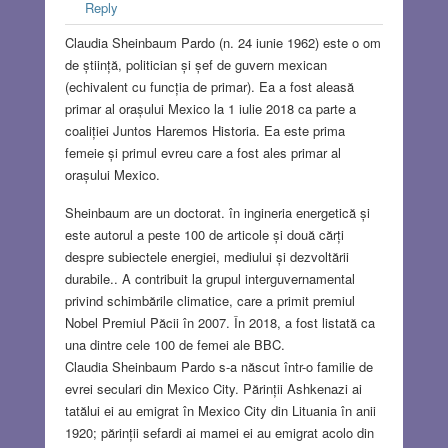
Reply
Claudia Sheinbaum Pardo (n. 24 iunie 1962) este o om
de știință, politician și șef de guvern mexican
(echivalent cu funcția de primar). Ea a fost aleasă
primar al orașului Mexico la 1 iulie 2018 ca parte a
coaliției Juntos Haremos Historia. Ea este prima
femeie și primul evreu care a fost ales primar al
orașului Mexico.
Sheinbaum are un doctorat. în ingineria energetică și
este autorul a peste 100 de articole și două cărți
despre subiectele energiei, mediului și dezvoltării
durabile.. A contribuit la grupul interguvernamental
privind schimbările climatice, care a primit premiul
Nobel Premiul Păcii în 2007. În 2018, a fost listată ca
una dintre cele 100 de femei ale BBC.
Claudia Sheinbaum Pardo s-a născut într-o familie de
evrei seculari din Mexico City. Părinții Ashkenazi ai
tatălui ei au emigrat în Mexico City din Lituania în anii
1920; părinții sefardi ai mamei ei au emigrat acolo din