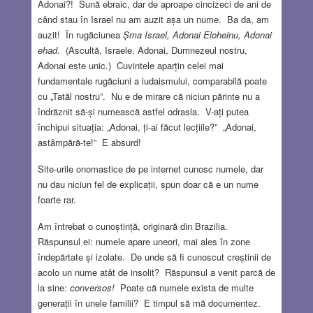
Adonai?! Sună ebraic, dar de aproape cincizeci de ani de
când stau în Israel nu am auzit așa un nume. Ba da, am
auzit! În rugăciunea
Șma Israel, Adonai Eloheinu, Adonai
ehad
. (Ascultă, Israele, Adonai, Dumnezeul nostru,
Adonai este unic.) Cuvintele aparțin celei mai
fundamentale rugăciuni a iudaismului, comparabilă poate
cu „Tatăl nostru”. Nu e de mirare că niciun părinte nu a
îndrăznit să-și numească astfel odrasla. V-ați putea
închipui situația: „Adonai, ți-ai făcut lecțiile?” „Adonai,
astâmpără-te!” E absurd!
Site-urile onomastice de pe internet cunosc numele, dar
nu dau niciun fel de explicații, spun doar că e un nume
foarte rar.
Am întrebat o cunoștință, originară din Brazilia.
Răspunsul ei: numele apare uneori, mai ales în zone
îndepărtate și izolate. De unde să fi cunoscut creștinii de
acolo un nume atât de insolit? Răspunsul a venit parcă de
la sine:
conversos!
Poate că numele exista de multe
generații în unele familii? E timpul să mă documentez.