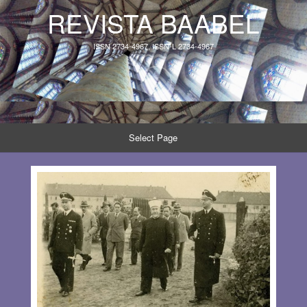
REVISTA BAABEL
ISSN 2734-4967, ISSN-L 2734-4967
Select Page