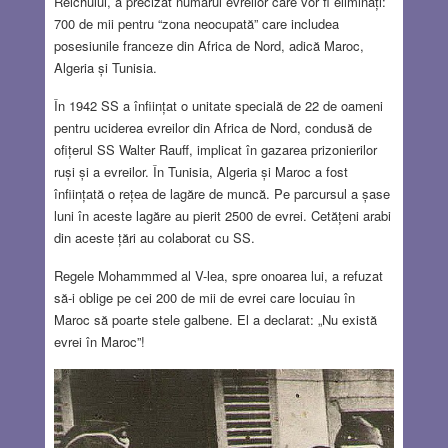
Reichului, a precizat numărul evreilor care vor fi eliminați:
700 de mii pentru “zona neocupată” care includea
posesiunile franceze din Africa de Nord, adică Maroc,
Algeria și Tunisia.
În 1942 SS a înființat o unitate specială de 22 de oameni
pentru uciderea evreilor din Africa de Nord, condusă de
ofițerul SS Walter Rauff, implicat în gazarea prizonierilor
ruși și a evreilor. În Tunisia, Algeria și Maroc a fost
înființată o rețea de lagăre de muncă. Pe parcursul a șase
luni în aceste lagăre au pierit 2500 de evrei. Cetățeni arabi
din aceste țări au colaborat cu SS.
Regele Mohammmed al V-lea, spre onoarea lui, a refuzat
să-i oblige pe cei 200 de mii de evrei care locuiau în
Maroc să poarte stele galbene. El a declarat: „Nu există
evrei în Maroc”!