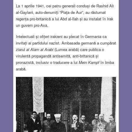
La 1 aprilie 1941, cei patru generali conduși de Rashid Ali
al-Gaylani, auto-denumiți “Piața de Aur”, au răsturnat
regența pro-britanică a lui Abd al-Ilah
și au instalat în Irak
un guvern pro-Axa.
Intelectuali și ofițeri irakieni au plecat în Germania ca
invitați ai partidului nazist. Ambasada germană a cumpărat
ziarul
al Alam al Arabi
(Lumea arabă) care publica o
virulentă propagandă antisemită, anti-britanică și
pronazistă, inclusiv o traducere a lui
Mein Kampf
în limba
arabă.