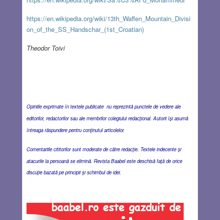
https://en.wikipedia.org/wiki/13th_Waffen_Mountain_Divisi
on_of_the_SS_Handschar_(1st_Croatian)
Theodor Toivi
Opiniile exprimate în textele publicate nu reprezintă punctele de vedere ale
editorilor, redactorilor sau ale membrilor colegiului redacţional. Autorii îşi asumă
întreaga răspundere pentru conţinutul articolelor.
Comentariile cititorilor sunt moderate de către redacţie. Textele indecente şi
atacurile la persoană se elimină. Revista Baabel este deschisă faţă de orice
discuţie bazată pe principii şi schimbul de idei.