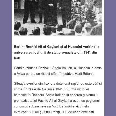
Berlin: Rashid Ali al-Gaylani și al-Husseini vorbind la
aniversarea loviturii de stat pro-naziste din 1941 din
Irak.
Când a izbucnit Războiul Anglo-Irakian, al-Husseini a emis
o
fatwa
pentru un război sfânt împotriva Marii Britanii.
Situația evreilor din Irak s-a deteriorat rapid, cu extorcări și
crime. În zilele de 1-2 iunie 1941, în urma victoriei
britanice în Războiul Anglo-Irakian şi căderea guvernului
pro-nazist al lui Rashid Ali al-Gaylani a avut loc pogromul
cunoscut sub numele
Farhud
. Estimările victimelor
evreiești: 600 uciși, 2000 răniți, 900 de case evreiești