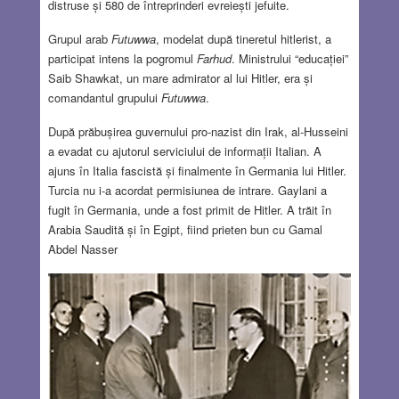
distruse și 580 de întreprinderi evreiești jefuite.
Grupul arab
Futuwwa
, modelat după tineretul hitlerist, a
participat intens la pogromul
Farhud
. Ministrului “educației”
Saib Shawkat, un mare admirator al lui Hitler, era și
comandantul grupului
Futuwwa
.
După prăbușirea guvernului pro-nazist din Irak, al-Husseini
a evadat cu ajutorul serviciului de informații Italian. A
ajuns în Italia fascistă și finalmente în Germania lui Hitler.
Turcia nu i-a acordat permisiunea de intrare. Gaylani a
fugit în Germania, unde a fost primit de Hitler. A trăit în
Arabia Saudită și în Egipt, fiind prieten bun cu Gamal
Abdel Nasser