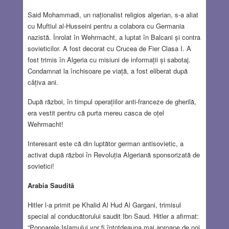
Said Mohammadi, un naționalist religios algerian, s-a aliat
cu Muftiul al-Husseini pentru a colabora cu Germania
nazistă. Înrolat în Wehrmacht, a luptat în Balcani și contra
sovieticilor. A fost decorat cu Crucea de Fier Clasa I. A
fost trimis în Algeria cu misiuni de informații și sabotaj.
Condamnat la închisoare pe viață, a fost eliberat după
câțiva ani.
După război, în timpul operațiilor anti-franceze de gherilă,
era vestit pentru că purta mereu casca de oțel
Wehrmacht!
Interesant este că din luptător german antisovietic, a
activat după război în Revoluția Algeriană sponsorizată de
sovietici!
Arabia Saudită
Hitler l-a primit pe Khalid Al Hud Al Gargani, trimisul
special al conducătorului saudit Ibn Saud. Hitler a afirmat:
“Popoarele Islamului vor fi întotdeauna mai aproape de noi