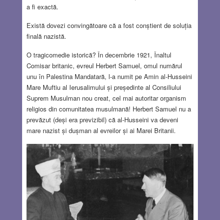
a fi exactă.
Există dovezi convingătoare că a fost conștient de soluția
finală nazistă.
O tragicomedie istorică? În decembrie 1921, Înaltul
Comisar britanic, evreul Herbert Samuel, omul numărul
unu în Palestina Mandatară, l-a numit pe Amin al-Husseini
Mare Muftiu al Ierusalimului și președinte al Consiliului
Suprem Musulman nou creat, cel mai autoritar organism
religios din comunitatea musulmană! Herbert Samuel nu a
prevăzut (deși era previzibil) că al-Husseini va deveni
mare nazist și dușman al evreilor și ai Marei Britanii.