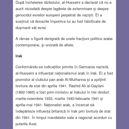
După încheierea războiului, al-Husseini a declarat că nu a
auzit niciodată despre lagărele de exterminare și despre
genocidul evreilor europeni perpetrat de naziști. El a
susținut că dovezile împotriva lui au fost falsificate de
dușmanii săi evrei.
A rămas o figură denigrată de unele fracţiuni politice arabe
contemporane, şi onorată de altele.
Irak
Conformându-se indicațiilor primite în Germania nazistă,
al-Husseini a influențat naționalismul arab în Irak. El a fost
promotor al clubului pan arab Al-Muthanna și a sprijinit
lovitura de stat din aprilie 1941. Rashid Ali al-Gaylani
(1892-1965) a fost prim-ministru al Irakului în trei rânduri:
martie-noiembrie 1933, martie 1940-februarie 1941 și
aprilie-mai 1941. Naționalist arab, a încercat să
îndepărteze influența britanică în Irak prin lovitura de stat
din 1941. În timpul mandatelor sale a negociat acorduri cu
puterile Axei.