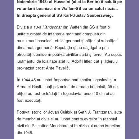
Noiembrie 1943: al Husseini (aflat la Berlin) îi salută pe
voluntarii bosniaci din Waffen-SS cu un salut nazist.
În dreapta generalul SS Karl-Gustav Sauberzweig.
Divizia a 13-a
Handschar
din Waffen din SS a fost o
unitate croată de infanterie montană compusă din
musulmani bosniaci, etnici germani și ofițeri și subofițeri
din armata germană. Reputația și-au câștigat-o prin
atrocități comise împotriva civililor sârbi și evrei. Au depus
jurământul de loialitate atât lui Adolf Hitler, cât și liderului
pro-nazist croat Ante Pavelič.
În 1944-45 au luptat împotriva partizanilor iugoslavi și a
Armatei Roșii. Luați prizonieri de armata britanică, 38 de
ofițeri au fost extrădați în Iugoslavia, unde 10 din ei au
fost executați.
Potrivit istoricilor Jovan Ćulibrk și Seth J. Frantzman, sute
de membri ai diviziei au luptat contra evreilor în războiul
civil din Palestina Mandatară și în războiul arabo-israelian
din 1948.