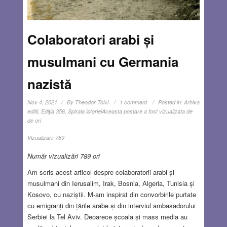
Colaboratori arabi și
musulmani cu Germania
nazistă
Nov 4, 2021
By
Theodor Toivi
1 comment
Posted in:
Arhiva
editii
,
Ediţia 356
,
Spirala istoriei
Aceasta postare a fost vizualizata de
de ori
Vizualizari:
789
Număr vizualizări 789 ori
Am scris acest articol despre colaboratorii arabi și
musulmani din Ierusalim, Irak, Bosnia, Algeria, Tunisia și
Kosovo, cu naziștii. M-am inspirat din convorbirile purtate
cu emigranți din țările arabe și din interviul ambasadorului
Serbiei la Tel Aviv. Deoarece școala și mass media au