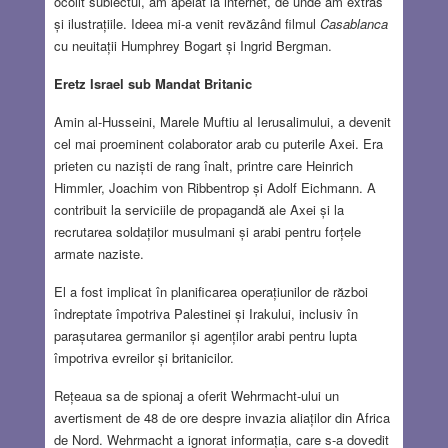
ocolit subiectul, am apelat la internet, de unde am extras
și ilustrațiile. Ideea mi-a venit revăzând filmul
Casablanca
cu neuitații Humphrey Bogart și Ingrid Bergman.
Eretz Israel sub Mandat Britanic
Amin al-Husseini, Marele Muftiu al Ierusalimului, a devenit
cel mai proeminent colaborator arab cu puterile Axei. Era
prieten cu naziști de rang înalt, printre care Heinrich
Himmler, Joachim von Ribbentrop și Adolf Eichmann. A
contribuit la serviciile de propagandă ale Axei și la
recrutarea soldaților musulmani și arabi pentru forțele
armate naziste.
El a fost implicat în planificarea operațiunilor de război
îndreptate împotriva Palestinei și Irakului, inclusiv în
parașutarea germanilor și agenților arabi pentru lupta
împotriva evreilor și britanicilor.
Rețeaua sa de spionaj a oferit Wehrmacht-ului un
avertisment de 48 de ore despre invazia aliaților din Africa
de Nord. Wehrmacht a ignorat informația, care s-a dovedit