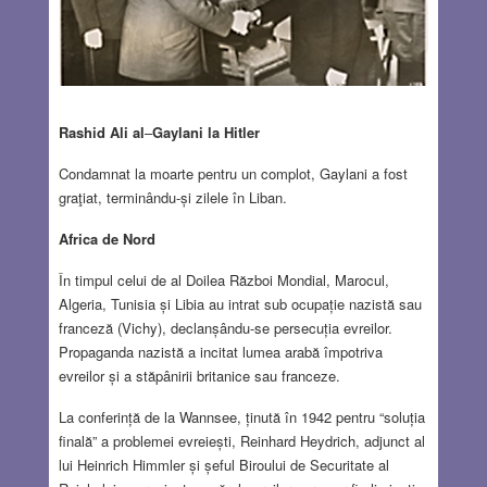
Rashid Ali al
–
Gaylani la Hitler
Condamnat la moarte pentru un complot, Gaylani a fost
graţiat, terminându-și zilele în Liban.
Africa de Nord
În timpul celui de al Doilea Război Mondial, Marocul,
Algeria, Tunisia și Libia au intrat sub ocupație nazistă sau
franceză (Vichy), declanșându-se persecuția evreilor.
Propaganda nazistă a incitat lumea arabă împotriva
evreilor și a stăpânirii britanice sau franceze.
La conferință de la Wannsee, ținută în 1942 pentru “soluția
finală” a problemei evreiești, Reinhard Heydrich, adjunct al
lui Heinrich Himmler și șeful Biroului de Securitate al