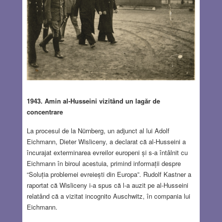
1943. Amin al-Husseini vizitând un lagăr de
concentrare
La procesul de la Nürnberg, un adjunct al lui Adolf
Eichmann, Dieter Wisliceny, a declarat că al-Husseini a
încurajat exterminarea evreilor europeni și s-a întâlnit cu
Eichmann în biroul acestuia, primind informații despre
“Soluția problemei evreiești din Europa”. Rudolf Kastner a
raportat că Wisliceny i-a spus că l-a auzit pe al-Husseini
relatând că a vizitat incognito Auschwitz, în compania lui
Eichmann.