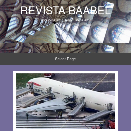
REVISTA BAABEL
ISSN 2734-4967, ISSN-L 2734-4967
Select Page