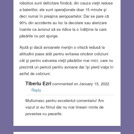
robotice sunt deficitare fiindcă, din cauza vieţii reduse
a bateriilor, ele sunt operaţionale doar 15 minute şi
deci numai în preajma aeropoartelor. Dar se pare că
90% din accidente au loc la decolare sau aterizare
înainte ca avionul să se ridice la o înălţime la care
păsările nu pot ajunge.
Ajută şi dacă avioanele menţin o viteză redusă la
altitudini joase atât pentru evitarea oricăror coliziuni
cât şi pentru salvarea vieţii păsărilor mai mici, care nu
prezintă un pericol pentru avioane dar îşi pierd viaţa în
astfel de coliziuni.
Tiberiu Ezri
commented on January 15, 2022
Reply
Multumesc pentru excelentul comentariu! Am
vazut si eu filmul dar nu mai tineam minte de
povestea cu pasarile.