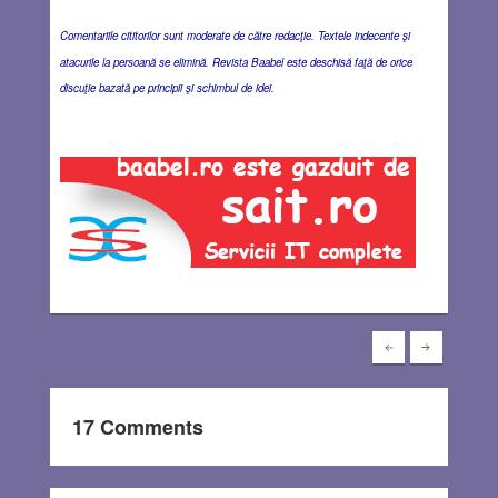
Comentariile cititorilor sunt moderate de către redacţie. Textele indecente şi
atacurile la persoană se elimină. Revista Baabel este deschisă faţă de orice
discuţie bazată pe principii şi schimbul de idei.
17 Comments