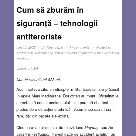
Cum să zburăm în
siguranță – tehnologii
antiteroriste
Jan 13, 2022
By
Tiberiu Ezri
17 comments
Posted in:
Arhiva editii
,
Caleidoscop
,
Ediţia 361
Aceasta postare a fost vizualizata
de de ori
Vizualizari:
828
Număr vizualizări 828 ori
Acum câteva zile, un elicopter militar israelian s-a prăbușit
în apele Mării Mediterane. Doi ofițeri au murit. Oficialitățile
cercetează cauza accidentului – se pare că el a fost
produs de o defecțiune tehnică. Asemenea cazuri sunt
rare, dar din păcate ele există.
Cine nu a văzut serialul de televiziune
Mayday
, sau
Air
Crash Investigation
(investigație de accident aviatic), un