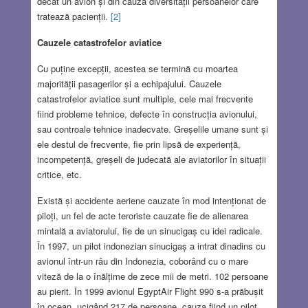
decât un avion și din cauza diversității persoanelor care
tratează pacienții.
[2]
Cauzele catastrofelor aviatice
Cu puține excepții, acestea se termină cu moartea
majorității pasagerilor și a echipajului. Cauzele
catastrofelor aviatice sunt multiple, cele mai frecvente
fiind probleme tehnice, defecte în construcția avionului,
sau controale tehnice inadecvate. Greșelile umane sunt și
ele destul de frecvente, fie prin lipsă de experiență,
incompetență, greșeli de judecată ale aviatorilor în situații
critice, etc.
Există și accidente aeriene cauzate în mod intenționat de
piloți, un fel de acte teroriste cauzate fie de alienarea
mintală a aviatorului, fie de un sinucigaș cu idei radicale.
În 1997, un pilot indonezian sinucigaș a intrat dinadins cu
avionul într-un râu din Indonezia, coborând cu o mare
viteză de la o înălțime de zece mii de metri. 102 persoane
au pierit. În 1999 avionul EgyptAir Flight 990 s-a prăbușit
în ocean, ucigând 217 de persoane, cauza fiind un pilot