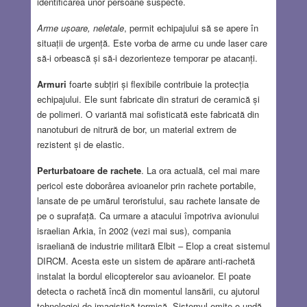
identificarea unor persoane suspecte.
Arme ușoare, neletale
, permit echipajului să se apere în
situații de urgență. Este vorba de arme cu unde laser care
să-i orbească și să-i dezorienteze temporar pe atacanți.
Armuri
foarte subțiri și flexibile contribuie la protecția
echipajului. Ele sunt fabricate din straturi de ceramică și
de polimeri. O variantă mai sofisticată este fabricată din
nanotuburi de nitrură de bor, un material extrem de
rezistent și de elastic.
Perturbatoare de rachete
. La ora actuală, cel mai mare
pericol este doborârea avioanelor prin rachete portabile,
lansate de pe umărul teroristului, sau rachete lansate de
pe o suprafață. Ca urmare a atacului împotriva avionului
israelian Arkia, în 2002 (vezi mai sus), compania
israeliană de industrie militară Elbit – Elop a creat sistemul
DIRCM. Acesta este un sistem de apărare anti-rachetă
instalat la bordul elicopterelor sau avioanelor. El poate
detecta o rachetă încă din momentul lansării, cu ajutorul
tehnologiei de imagistică termică. Sistemul emite o undă