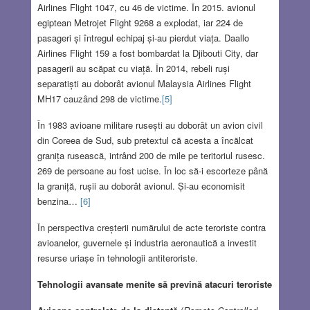
Airlines Flight 1047, cu 46 de victime. În 2015. avionul
egiptean Metrojet Flight 9268 a explodat, iar 224 de
pasageri și întregul echipaj și-au pierdut viața. Daallo
Airlines Flight 159 a fost bombardat la Djibouti City, dar
pasagerii au scăpat cu viață. În 2014, rebeli ruși
separatiști au doborât avionul Malaysia Airlines Flight
MH17 cauzând 298 de victime.
[5]
În 1983 avioane militare rusești au doborât un avion civil
din Coreea de Sud, sub pretextul că acesta a încălcat
granița rusească, intrând 200 de mile pe teritoriul rusesc.
269 de persoane au fost ucise. În loc să-i escorteze până
la graniță, rușii au doborât avionul. Și-au economisit
benzina…
[6]
În perspectiva creșterii numărului de acte teroriste contra
avioanelor, guvernele și industria aeronautică a investit
resurse uriașe în tehnologii antiteroriste.
Tehnologii avansate menite să prevină atacuri teroriste