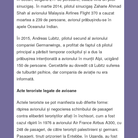
sinucigaș. În martie 2014, pilotul sinucigaș Zaharie Ahmad
Shah al avionului Malaysia Airlines Flight 370 a cauzat
moartea a 239 de persoane, avionul prăbușindu-se în
apele Oceanului Indian.
În 2015, Andreas Lubitz, pilotul secund al avionului
companiei Germanwings, a profitat de faptul că pilotul
principal a părăsit temporar cockpitul și a dus la
prăbușirea intenționată a avionului în munții Alpi, ucigând
150 de persoane. Cercetările au dovedit că Lubitz suferea
de tulburări psihice, dar compania de aviație nu era
informată.
Acte teroriste legate de avioane
Actele teroriste se pot manifesta sub diferite forme:
răpirea avionului și negocierea schimbului de pasageri
contra eliberării teroriștilor aflați în închisori, cum a fost
cazul răpirii în 1976 a avionului Air France Airbus A300, cu
248 de pasageri, de către teroriști palestinieni și germani.
Pasagerii, ținuți prizonieri la Entebbe, în Uganda, au fost