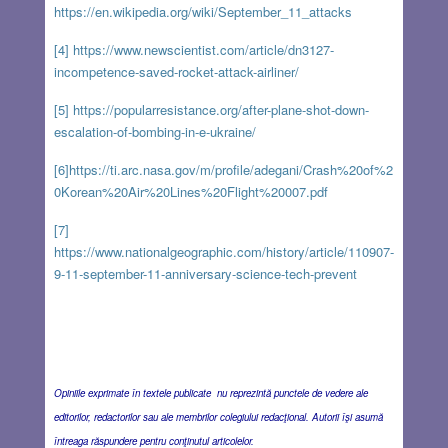
https://en.wikipedia.org/wiki/September_11_attacks
[4]
https://www.newscientist.com/article/dn3127-
incompetence-saved-rocket-attack-airliner/
[5]
https://popularresistance.org/after-plane-shot-down-
escalation-of-bombing-in-e-ukraine/
[6]
https://ti.arc.nasa.gov/m/profile/adegani/Crash%20of%2
0Korean%20Air%20Lines%20Flight%20007.pdf
[7]
https://www.nationalgeographic.com/history/article/110907-
9-11-september-11-anniversary-science-tech-prevent
Opiniile exprimate în textele publicate nu reprezintă punctele de vedere ale
editorilor, redactorilor sau ale membrilor colegiului redacţional. Autorii îşi asumă
întreaga răspundere pentru conţinutul articolelor.