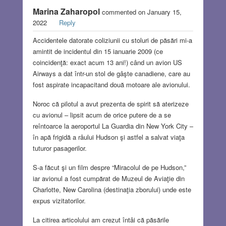
Marina Zaharopol
commented on January 15,
2022
Reply
Accidentele datorate coliziunii cu stoluri de păsări mi-a
amintit de incidentul din 15 ianuarie 2009 (ce
coincidenţă: exact acum 13 ani!) când un avion US
Airways a dat într-un stol de gâşte canadiene, care au
fost aspirate incapacitand două motoare ale avionului.
Noroc că pilotul a avut prezenta de spirit să aterizeze
cu avionul – lipsit acum de orice putere de a se
reîntoarce la aeroportul La Guardia din New York City –
în apă frigidă a râului Hudson şi astfel a salvat viaţa
tuturor pasagerilor.
S-a făcut şi un film despre “Miracolul de pe Hudson,”
iar avionul a fost cumpărat de Muzeul de Aviaţie din
Charlotte, New Carolina (destinaţia zborului) unde este
expus vizitatorilor.
La citirea articolului am crezut întâi că păsările