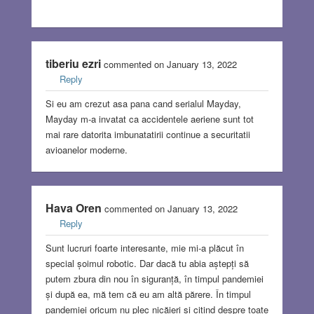
tiberiu ezri
commented on January 13, 2022
Reply
Si eu am crezut asa pana cand serialul Mayday,
Mayday m-a invatat ca accidentele aeriene sunt tot
mai rare datorita imbunatatirii continue a securitatii
avioanelor moderne.
Hava Oren
commented on January 13, 2022
Reply
Sunt lucruri foarte interesante, mie mi-a plăcut în
special șoimul robotic. Dar dacă tu abia aștepți să
putem zbura din nou în siguranță, în timpul pandemiei
și după ea, mă tem că eu am altă părere. În timpul
pandemiei oricum nu plec nicăieri și citind despre toate