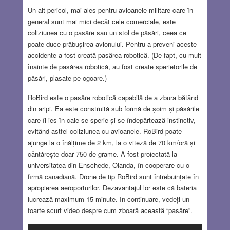
Un alt pericol, mai ales pentru avioanele militare care în
general sunt mai mici decât cele comerciale, este
coliziunea cu o pasăre sau un stol de păsări, ceea ce
poate duce prăbușirea avionului. Pentru a preveni aceste
accidente a fost creată pasărea robotică. (De fapt, cu mult
înainte de pasărea robotică, au fost create sperietorile de
păsări, plasate pe ogoare.)
RoBird este o pasăre robotică capabilă de a zbura bătând
din aripi. Ea este construită sub formă de șoim și păsările
care îi ies în cale se sperie și se îndepărtează instinctiv,
evitând astfel coliziunea cu avioanele. RoBird poate
ajunge la o înălțime de 2 km, la o viteză de 70 km/oră și
cântărește doar 750 de grame. A fost proiectată la
universitatea din Enschede, Olanda, în cooperare cu o
firmă canadiană. Drone de tip RoBird sunt întrebuințate în
apropierea aeroporturilor. Dezavantajul lor este că bateria
lucrează maximum 15 minute. În continuare, vedeți un
foarte scurt video despre cum zboară această “pasăre”.