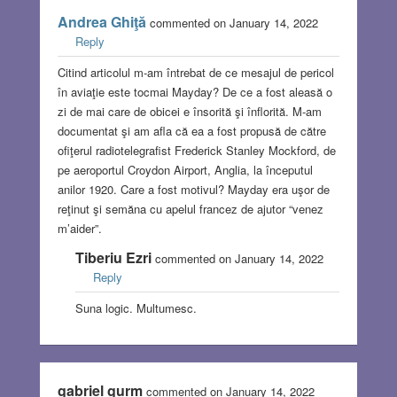
Andrea Ghiţă
commented on January 14, 2022
Reply
Citind articolul m-am întrebat de ce mesajul de pericol
în aviaţie este tocmai Mayday? De ce a fost aleasă o
zi de mai care de obicei e însorită şi înflorită. M-am
documentat şi am afla că ea a fost propusă de către
ofiţerul radiotelegrafist Frederick Stanley Mockford, de
pe aeroportul Croydon Airport, Anglia, la începutul
anilor 1920. Care a fost motivul? Mayday era uşor de
reţinut şi semăna cu apelul francez de ajutor “venez
m’aider”.
Tiberiu Ezri
commented on January 14, 2022
Reply
Suna logic. Multumesc.
gabriel gurm
commented on January 14, 2022