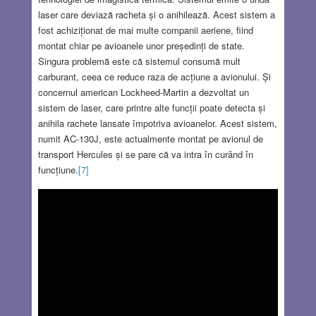
laser care deviază racheta și o anihilează. Acest sistem a
fost achiziționat de mai multe companii aeriene, fiind
montat chiar pe avioanele unor președinți de state.
Singura problemă este că sistemul consumă mult
carburant, ceea ce reduce raza de acțiune a avionului. Și
concernul american Lockheed-Martin a dezvoltat un
sistem de laser, care printre alte funcții poate detecta și
anihila rachete lansate împotriva avioanelor. Acest sistem,
numit AC-130J, este actualmente montat pe avionul de
transport Hercules și se pare că va intra în curând în
funcțiune.
[7]