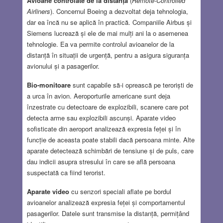
Avioane controlate de la distanță
(
Remote-Controlled
Airliners
). Concernul Boeing a dezvoltat deja tehnologia,
dar ea încă nu se aplică în practică. Companiile Airbus și
Siemens lucrează și ele de mai mulți ani la o asemenea
tehnologie. Ea va permite controlul avioanelor de la
distanță în situații de urgență, pentru a asigura siguranța
avionului și a pasagerilor.
Bio-monitoare
sunt capabile să-i oprească pe teroriști de
a urca în avion. Aeroporturile americane sunt deja
înzestrate cu detectoare de explozibili, scanere care pot
detecta arme sau explozibili ascunși. Aparate video
sofisticate din aeroport analizează expresia feței și în
funcție de aceasta poate stabili dacă persoana minte. Alte
aparate detectează schimbări de tensiune și de puls, care
dau indicii asupra stresului în care se află persoana
suspectată ca fiind terorist.
Aparate video
cu senzori speciali aflate pe bordul
avioanelor analizează expresia feței și comportamentul
pasagerilor. Datele sunt transmise la distanță, permițând