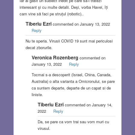
Iar ai găsit un subiect inedit pe care să-l tratezi
interesant și cu multe detalii. Deși, vorba Havei, îți
cam vine să faci pe struțul (robotic)..
Tiberiu Ezri
commented on January 13, 2022
Reply
Nu te speria. Virusii COVID 19 sunt mai periculosi
decat zborurile.
Veronica Rozenberg
commented on
January 13, 2022
Reply
Tocmai s-a descoperit (Israel, China, Canada,
Australia) o alta varianta a Omicronului, se pare
ca suntem departe, departe de un capat si de
liniste.
Tiberiu Ezri
commented on January 14,
2022
Reply
Da, se pare ca vom trai sau vom muri cu
virusul.