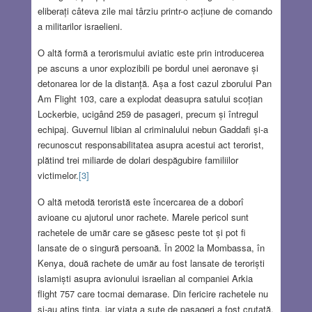
eliberați câteva zile mai târziu printr-o acțiune de comando
a militarilor israelieni.
O altă formă a terorismului aviatic este prin introducerea
pe ascuns a unor explozibili pe bordul unei aeronave și
detonarea lor de la distanță. Așa a fost cazul zborului Pan
Am Flight 103, care a explodat deasupra satului scoțian
Lockerbie, ucigând 259 de pasageri, precum și întregul
echipaj. Guvernul libian al criminalului nebun Gaddafi și-a
recunoscut responsabilitatea asupra acestui act terorist,
plătind trei miliarde de dolari despăgubire familiilor
victimelor.
[3]
O altă metodă teroristă este încercarea de a doborî
avioane cu ajutorul unor rachete. Marele pericol sunt
rachetele de umăr care se găsesc peste tot și pot fi
lansate de o singură persoană. În 2002 la Mombassa, în
Kenya, două rachete de umăr au fost lansate de teroriști
islamiști asupra avionului israelian al companiei Arkia
flight 757 care tocmai demarase. Din fericire rachetele nu
și-au atins ținta, iar viața a sute de pasageri a fost cruțată.