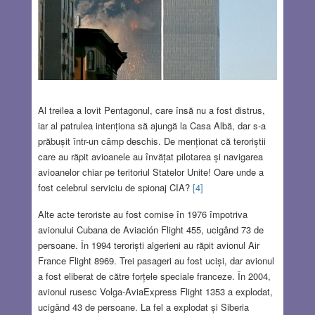
Al treilea a lovit Pentagonul, care însă nu a fost distrus,
iar al patrulea intenționa să ajungă la Casa Albă, dar s-a
prăbușit într-un câmp deschis. De menționat că teroriștii
care au răpit avioanele au învățat pilotarea și navigarea
avioanelor chiar pe teritoriul Statelor Unite! Oare unde a
fost celebrul serviciu de spionaj CIA?
[4]
Alte acte teroriste au fost comise în 1976 împotriva
avionului Cubana de Aviación Flight 455, ucigând 73 de
persoane. În 1994 teroriști algerieni au răpit avionul Air
France Flight 8969. Trei pasageri au fost uciși, dar avionul
a fost eliberat de către forțele speciale franceze. În 2004,
avionul rusesc Volga-AviaExpress Flight 1353 a explodat,
ucigând 43 de persoane. La fel a explodat și Siberia