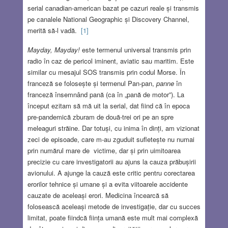
serial canadian-american bazat pe cazuri reale și transmis
pe canalele National Geographic și Discovery Channel,
merită să-l vadă.
[1]
Mayday, Mayday!
este termenul universal transmis prin
radio în caz de pericol iminent, aviatic sau maritim. Este
similar cu mesajul SOS transmis prin codul Morse. În
franceză se folosește și termenul Pan-pan,
panne
în
franceză însemnând pană (ca în „pană de motor”). La
început ezitam să mă uit la serial, dat fiind că în epoca
pre-pandemică zburam de două-trei ori pe an spre
meleaguri străine. Dar totuși, cu inima în dinți, am vizionat
zeci de episoade, care m-au zguduit sufletește nu numai
prin numărul mare de victime, dar și prin uimitoarea
precizie cu care investigatorii au ajuns la cauza prăbușirii
avionului. A ajunge la cauză este critic pentru corectarea
erorilor tehnice și umane și a evita viitoarele accidente
cauzate de aceleași erori. Medicina încearcă să
folosească aceleași metode de investigație, dar cu succes
limitat, poate fiindcă ființa umană este mult mai complexă