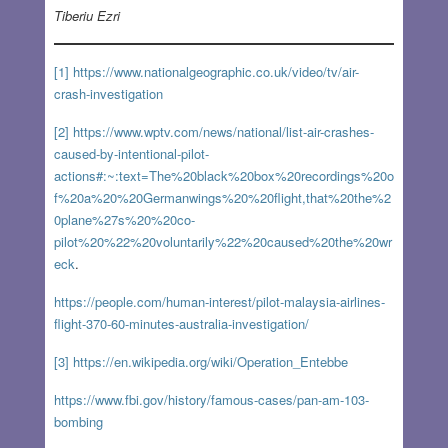
Tiberiu Ezri
[1]
https://www.nationalgeographic.co.uk/video/tv/air-
crash-investigation
[2]
https://www.wptv.com/news/national/list-air-crashes-
caused-by-intentional-pilot-
actions#:~:text=The%20black%20box%20recordings%20o
f%20a%20%20Germanwings%20%20flight,that%20the%2
0plane%27s%20%20co-
pilot%20%22%20voluntarily%22%20caused%20the%20wr
eck
.
https://people.com/human-interest/pilot-malaysia-airlines-
flight-370-60-minutes-australia-investigation/
[3]
https://en.wikipedia.org/wiki/Operation_Entebbe
https://www.fbi.gov/history/famous-cases/pan-am-103-
bombing