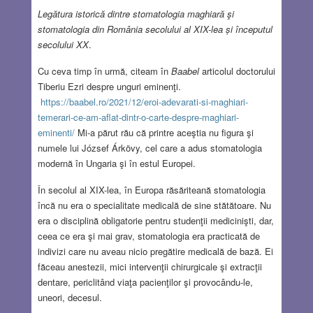
Legătura istorică dintre stomatologia maghiară şi
stomatologia din România secolului al XIX-lea și începutul
secolului XX
.
Cu ceva timp în urmă, citeam în
Baabel
articolul doctorului
Tiberiu Ezri despre unguri eminenţi.
https://baabel.ro/2021/12/eroi-adevarati-si-maghiari-
temerari-ce-am-aflat-dintr-o-carte-despre-maghiari-
eminenti/
Mi-a părut rău că printre aceştia nu figura şi
numele lui József Árkövy, cel care a adus stomatologia
modernă în Ungaria şi în estul Europei.
În secolul al XIX-lea, în Europa răsăriteană stomatologia
încă nu era o specialitate medicală de sine stătătoare. Nu
era o disciplină obligatorie pentru studenţii medicinişti, dar,
ceea ce era şi mai grav, stomatologia era practicată de
indivizi care nu aveau nicio pregătire medicală de bază. Ei
făceau anestezii, mici intervenţii chirurgicale şi extracţii
dentare, periclitând viaţa pacienţilor şi provocându-le,
uneori, decesul.