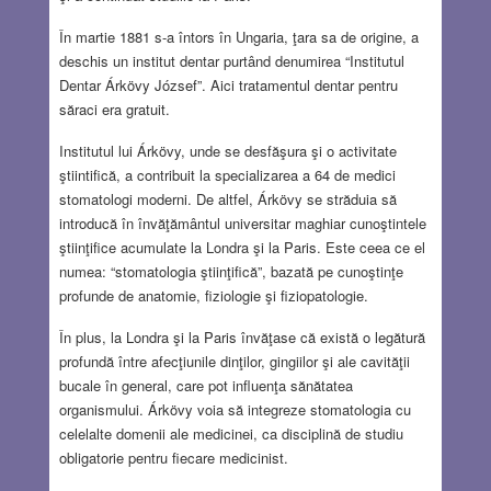
În martie 1881 s-a întors în Ungaria, ţara sa de origine, a
deschis un institut dentar purtând denumirea “Institutul
Dentar Árkövy József”. Aici tratamentul dentar pentru
săraci era gratuit.
Institutul lui Árkövy, unde se desfăşura şi o activitate
ştiintifică, a contribuit la specializarea a 64 de medici
stomatologi moderni. De altfel, Árkövy se străduia să
introducă în învăţământul universitar maghiar cunoştintele
ştiinţifice acumulate la Londra şi la Paris. Este ceea ce el
numea: “stomatologia ştiinţifică”, bazată pe cunoştinţe
profunde de anatomie, fiziologie şi fiziopatologie.
În plus, la Londra şi la Paris învăţase că există o legătură
profundă între afecţiunile dinţilor, gingiilor şi ale cavităţii
bucale în general, care pot influenţa sănătatea
organismului. Árkövy voia să integreze stomatologia cu
celelalte domenii ale medicinei, ca disciplină de studiu
obligatorie pentru fiecare medicinist.