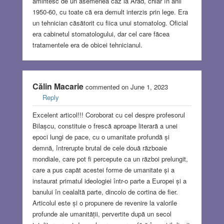
amintesc de un asemenea caz la Arad, chiar în anii
1950-60, cu toate că era demult interzis prin lege. Era
un tehnician căsătorit cu fiica unui stomatolog. Oficial
era cabinetul stomatologului, dar cel care făcea
tratamentele era de obicei tehnicianul.
Călin Macarie
commented on June 1, 2023
Reply
Excelent articol!!! Coroborat cu cel despre profesorul
Bilașcu, constituie o frescă aproape literară a unei
epoci lungi de pace, cu o umanitate profundă și
demnă, întrerupte brutal de cele două războaie
mondiale, care pot fi percepute ca un război prelungit,
care a pus capăt acestei forme de umanitate și a
instaurat primatul ideologiei într-o parte a Europei și a
banului în cealaltă parte, dincolo de cortina de fier.
Articolul este și o propunere de revenire la valorile
profunde ale umanității, pervertite după un secol