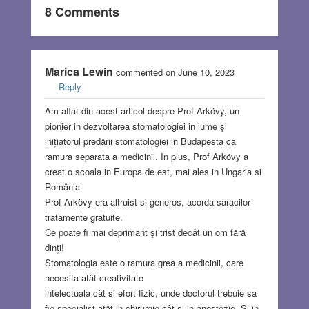
8 Comments
Marica Lewin
commented on June 10, 2023
Reply
Am aflat din acest articol despre Prof Arkövy, un
pionier in dezvoltarea stomatologiei in lume şi
inițiatorul predării stomatologiei in Budapesta ca
ramura separata a medicinii. In plus, Prof Arkövy a
creat o scoala in Europa de est, mai ales in Ungaria si
România.
Prof Arkövy era altruist si generos, acorda saracilor
tratamente gratuite.
Ce poate fi mai deprimant şi trist decât un om fără
dinți!
Stomatologia este o ramura grea a medicinii, care
necesita atât creativitate
intelectuala cât si efort fizic, unde doctorul trebuie sa
fie specialist atăt in chirurgie cât şi in anestezie. Şi in