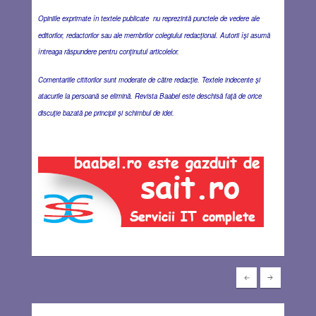
Opiniile exprimate în textele publicate nu reprezintă punctele de vedere ale
editorilor, redactorilor sau ale membrilor colegiului redacţional. Autorii îşi asumă
întreaga răspundere pentru conţinutul articolelor.
Comentariile cititorilor sunt moderate de către redacţie. Textele indecente şi
atacurile la persoană se elimină. Revista Baabel este deschisă faţă de orice
discuţie bazată pe principii şi schimbul de idei.