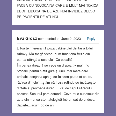
FACEA CU NOVOCAINA CARE E MULT MAI TOXICA
DECIT LIDOCAINA DE AZI. NU-I INVIDIEZ DELOC
PE PACIENTII DE ATUNCI.
Eva Grosz
commented on June 2, 2023
Reply
E foarte interesantă poza cabinetului dentar a D-lui
Arkövy. Mă tot gândesc, cum funcționa freza din
partea stângă a scanului. Cu pedală?
Îm partea dreaptă se vede un dispozitiv mai mic
probabil pentru clătit gura și unul mai mare care
probabil conținea apă și se folosea poate și pentru
răcirea dintelui,,,,știim că freza rotindu-se încălzește
dintele și provoacă dureri…..vai de capul săracului
pacient. Scaunul pare comod ..Ceva mi-e cunoscut din
asta din munca stomatologică într-un sat de undeva
departe…acum 55 de ani,