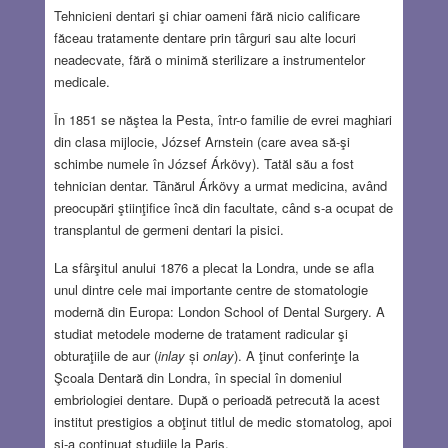
Tehnicieni dentari şi chiar oameni fără nicio calificare
făceau tratamente dentare prin tȃrguri sau alte locuri
neadecvate, fără o minimă sterilizare a instrumentelor
medicale.
În 1851 se năştea la Pesta, într-o familie de evrei maghiari
din clasa mijlocie, József Arnstein (care avea să-şi
schimbe numele în József Árkövy). Tatăl său a fost
tehnician dentar. Tȃnărul Árkövy a urmat medicina, având
preocupări ştiinţifice încă din facultate, când s-a ocupat de
transplantul de germeni dentari la pisici.
La sfȃrşitul anului 1876 a plecat la Londra, unde se afla
unul dintre cele mai importante centre de stomatologie
modernă din Europa: London School of Dental Surgery. A
studiat metodele moderne de tratament radicular şi
obturaţiile de aur (
inlay
și
onlay
). A ţinut conferinţe la
Şcoala Dentară din Londra, în special în domeniul
embriologiei dentare. După o perioadă petrecută la acest
institut prestigios a obţinut titlul de medic stomatolog, apoi
şi-a continuat studiile la Paris.