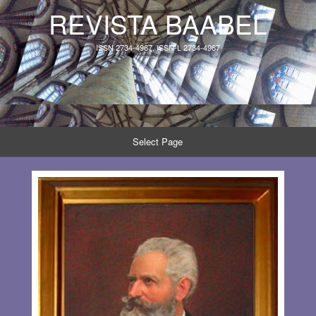
REVISTA BAABEL
ISSN 2734-4967, ISSN-L 2734-4967
Select Page