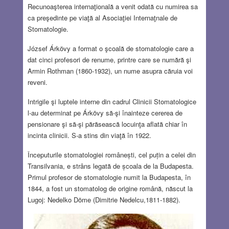
Recunoaşterea internaţională a venit odată cu numirea sa
ca preşedinte pe viaţă al Asociaţiei Internaţnale de
Stomatologie.
József Árkövy a format o şcoală de stomatologie care a
dat cinci profesori de renume, printre care se numără şi
Armin Rothman
(1860-1932), un nume asupra căruia voi
reveni.
Intrigile şi luptele interne din cadrul Clinicii Stomatologice
l-au determinat pe Árkövy să-şi înainteze cererea de
pensionare şi să-şi părăsească locuinţa aflată chiar în
incinta clinicii. S-a stins din viaţă în 1922.
Începuturile stomatologiei românești, cel puțin a celei din
Transilvania, e strâns legată de școala de la Budapesta.
Primul profesor de stomatologie numit la Budapesta, în
1844, a fost un stomatolog de origine română, născut la
Lugoj: Nedelko Döme (Dimitrie Nedelcu,1811-1882).