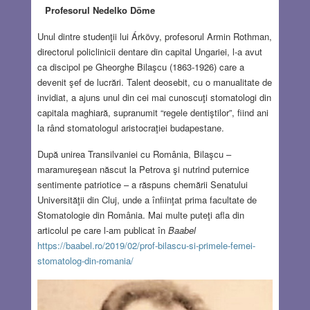
Profesorul Nedelko Döme
Unul dintre studenţii lui Árkövy, profesorul Armin Rothman,
directorul policlinicii dentare din capital Ungariei, l-a avut
ca discipol pe Gheorghe Bilaşcu (1863-1926) care a
devenit şef de lucrări. Talent deosebit, cu o manualitate de
invidiat, a ajuns unul din cei mai cunoscuţi stomatologi din
capitala maghiară, supranumit “regele dentiştilor”, fiind ani
la rând stomatologul aristocraţiei budapestane.
După unirea Transilvaniei cu România, Bilaşcu –
maramureşean născut la Petrova şi nutrind puternice
sentimente patriotice – a răspuns chemării Senatului
Universităţii din Cluj, unde a înfiinţat prima facultate de
Stomatologie din România. Mai multe puteţi afla din
articolul pe care l-am publicat în
Baabel
https://baabel.ro/2019/02/prof-bilascu-si-primele-femei-
stomatolog-din-romania/