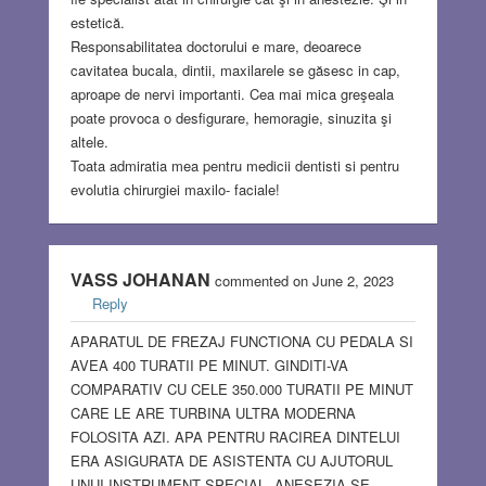
estetică.
Responsabilitatea doctorului e mare, deoarece
cavitatea bucala, dintii, maxilarele se găsesc in cap,
aproape de nervi importanti. Cea mai mica greşeala
poate provoca o desfigurare, hemoragie, sinuzita şi
altele.
Toata admiratia mea pentru medicii dentisti si pentru
evolutia chirurgiei maxilo- faciale!
VASS JOHANAN
commented on June 2, 2023
Reply
APARATUL DE FREZAJ FUNCTIONA CU PEDALA SI
AVEA 400 TURATII PE MINUT. GINDITI-VA
COMPARATIV CU CELE 350.000 TURATII PE MINUT
CARE LE ARE TURBINA ULTRA MODERNA
FOLOSITA AZI. APA PENTRU RACIREA DINTELUI
ERA ASIGURATA DE ASISTENTA CU AJUTORUL
UNUI INSTRUMENT SPECIAL. ANESEZIA SE