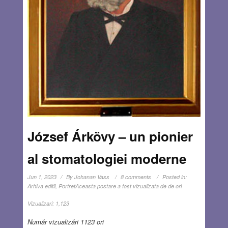
József Árkövy – un pionier
al stomatologiei moderne
Jun 1, 2023
By
Johanan Vass
8 comments
Posted in:
Arhiva editii
,
Portret
Aceasta postare a fost vizualizata de de ori
Vizualizari:
1,123
Număr vizualizări 1123 ori