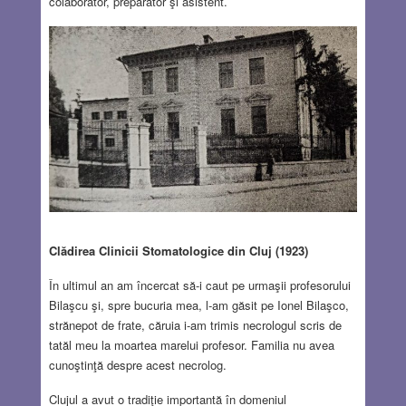
colaborator, preparator şi asistent.
Clădirea Clinicii Stomatologice din Cluj (1923)
În ultimul an am încercat să-i caut pe urmaşii profesorului
Bilaşcu şi, spre bucuria mea, l-am găsit pe Ionel Bilaşco,
strănepot de frate, căruia i-am trimis necrologul scris de
tatăl meu la moartea marelui profesor. Familia nu avea
cunoştinţă despre acest necrolog.
Clujul a avut o tradiţie importantă în domeniul